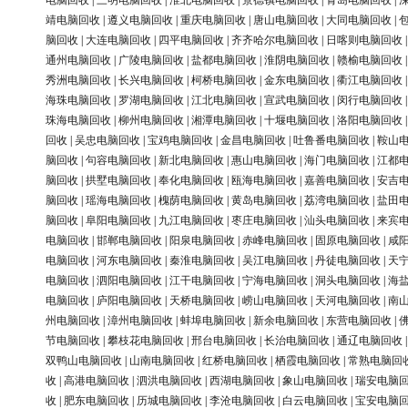
电脑回收
|
三明电脑回收
|
淮北电脑回收
|
景德镇电脑回收
|
青岛电脑回收
|
靖电脑回收
|
遵义电脑回收
|
重庆电脑回收
|
唐山电脑回收
|
大同电脑回收
|
脑回收
|
大连电脑回收
|
四平电脑回收
|
齐齐哈尔电脑回收
|
日喀则电脑回收
通州电脑回收
|
广陵电脑回收
|
盐都电脑回收
|
淮阴电脑回收
|
赣榆电脑回收
秀洲电脑回收
|
长兴电脑回收
|
柯桥电脑回收
|
金东电脑回收
|
衢江电脑回收
海珠电脑回收
|
罗湖电脑回收
|
江北电脑回收
|
宣武电脑回收
|
闵行电脑回收
珠海电脑回收
|
柳州电脑回收
|
湘潭电脑回收
|
十堰电脑回收
|
洛阳电脑回收
回收
|
吴忠电脑回收
|
宝鸡电脑回收
|
金昌电脑回收
|
吐鲁番电脑回收
|
鞍山
脑回收
|
句容电脑回收
|
新北电脑回收
|
惠山电脑回收
|
海门电脑回收
|
江都
脑回收
|
拱墅电脑回收
|
奉化电脑回收
|
瓯海电脑回收
|
嘉善电脑回收
|
安吉
脑回收
|
瑶海电脑回收
|
槐荫电脑回收
|
黄岛电脑回收
|
荔湾电脑回收
|
盐田
脑回收
|
阜阳电脑回收
|
九江电脑回收
|
枣庄电脑回收
|
汕头电脑回收
|
来宾
电脑回收
|
邯郸电脑回收
|
阳泉电脑回收
|
赤峰电脑回收
|
固原电脑回收
|
咸
电脑回收
|
河东电脑回收
|
秦淮电脑回收
|
吴江电脑回收
|
丹徒电脑回收
|
天
电脑回收
|
泗阳电脑回收
|
江干电脑回收
|
宁海电脑回收
|
洞头电脑回收
|
海
电脑回收
|
庐阳电脑回收
|
天桥电脑回收
|
崂山电脑回收
|
天河电脑回收
|
南
州电脑回收
|
漳州电脑回收
|
蚌埠电脑回收
|
新余电脑回收
|
东营电脑回收
|
节电脑回收
|
攀枝花电脑回收
|
邢台电脑回收
|
长治电脑回收
|
通辽电脑回收
双鸭山电脑回收
|
山南电脑回收
|
红桥电脑回收
|
栖霞电脑回收
|
常熟电脑回
收
|
高港电脑回收
|
泗洪电脑回收
|
西湖电脑回收
|
象山电脑回收
|
瑞安电脑
收
|
肥东电脑回收
|
历城电脑回收
|
李沧电脑回收
|
白云电脑回收
|
宝安电脑