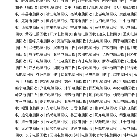
收
|
呼和浩特电脑回收
|
银川电脑回收
|
西宁电脑回收
|
西安电脑回收
|
兰州
和平电脑回收
|
鼓楼电脑回收
|
吴中电脑回收
|
丹阳电脑回收
|
金坛电脑回收
收
|
丰县电脑回收
|
靖江电脑回收
|
宿城电脑回收
|
上城电脑回收
|
余姚电脑
收
|
定海电脑回收
|
黄岩电脑回收
|
莲都电脑回收
|
包河电脑回收
|
市中电脑
收
|
西城电脑回收
|
浦东电脑回收
|
宁波电脑回收
|
三明电脑回收
|
淮北电脑
回收
|
黄石电脑回收
|
开封电脑回收
|
曲靖电脑回收
|
遵义电脑回收
|
重庆电
脑回收
|
嘉峪关电脑回收
|
克拉玛依电脑回收
|
大连电脑回收
|
四平电脑回收
脑回收
|
武进电脑回收
|
滨湖电脑回收
|
通州电脑回收
|
广陵电脑回收
|
盐都
脑回收
|
慈溪电脑回收
|
龙湾电脑回收
|
秀洲电脑回收
|
长兴电脑回收
|
柯桥
脑回收
|
历下电脑回收
|
市北电脑回收
|
海珠电脑回收
|
罗湖电脑回收
|
江北
脑回收
|
萍乡电脑回收
|
淄博电脑回收
|
珠海电脑回收
|
柳州电脑回收
|
湘潭
岛电脑回收
|
朔州电脑回收
|
乌海电脑回收
|
吴忠电脑回收
|
宝鸡电脑回收
|
南开电脑回收
|
建邺电脑回收
|
姑苏电脑回收
|
句容电脑回收
|
新北电脑回收
睢宁电脑回收
|
兴化电脑回收
|
沭阳电脑回收
|
拱墅电脑回收
|
奉化电脑回收
嵊泗电脑回收
|
椒江电脑回收
|
缙云电脑回收
|
瑶海电脑回收
|
槐荫电脑回收
常州电脑回收
|
嘉兴电脑回收
|
龙岩电脑回收
|
阜阳电脑回收
|
九江电脑回收
收
|
昭通电脑回收
|
安顺电脑回收
|
自贡电脑回收
|
邯郸电脑回收
|
阳泉电脑
收
|
通化电脑回收
|
鹤岗电脑回收
|
林芝电脑回收
|
河东电脑回收
|
秦淮电脑
收
|
灌云电脑回收
|
云龙电脑回收
|
海陵电脑回收
|
泗阳电脑回收
|
江干电脑
收
|
龙游电脑回收
|
仙居电脑回收
|
遂昌电脑回收
|
庐阳电脑回收
|
天桥电脑
回收
|
长宁电脑回收
|
无锡电脑回收
|
湖州电脑回收
|
漳州电脑回收
|
蚌埠电