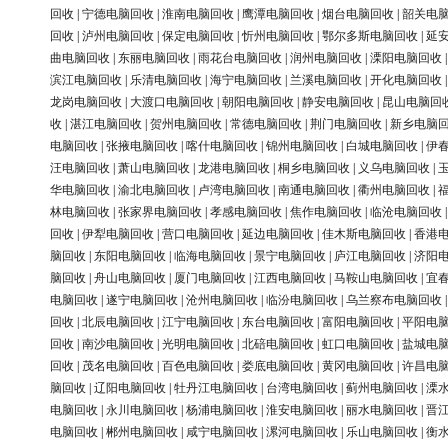
回收
|
宁德电脑回收
|
淮南电脑回收
|
鹰潭电脑回收
|
烟台电脑回收
|
韶关电
回收
|
泸州电脑回收
|
保定电脑回收
|
忻州电脑回收
|
鄂尔多斯电脑回收
|
延
曲电脑回收
|
东丽电脑回收
|
雨花台电脑回收
|
润州电脑回收
|
溧阳电脑回收
滨江电脑回收
|
乐清电脑回收
|
海宁电脑回收
|
兰溪电脑回收
|
开化电脑回收
龙岗电脑回收
|
大渡口电脑回收
|
朝阳电脑回收
|
静安电脑回收
|
昆山电脑回
收
|
湛江电脑回收
|
贺州电脑回收
|
常德电脑回收
|
荆门电脑回收
|
新乡电脑
电脑回收
|
张掖电脑回收
|
喀什电脑回收
|
锦州电脑回收
|
白城电脑回收
|
伊
汪电脑回收
|
萧山电脑回收
|
龙港电脑回收
|
桐乡电脑回收
|
义乌电脑回收
|
华电脑回收
|
渝北电脑回收
|
卢湾电脑回收
|
南通电脑回收
|
衢州电脑回收
|
林电脑回收
|
张家界电脑回收
|
孝感电脑回收
|
焦作电脑回收
|
临沧电脑回收
回收
|
伊犁电脑回收
|
营口电脑回收
|
延边电脑回收
|
佳木斯电脑回收
|
香港
脑回收
|
东阳电脑回收
|
临海电脑回收
|
景宁电脑回收
|
庐江电脑回收
|
济阳
脑回收
|
舟山电脑回收
|
厦门电脑回收
|
江西电脑回收
|
马鞍山电脑回收
|
宜
电脑回收
|
遂宁电脑回收
|
沧州电脑回收
|
临汾电脑回收
|
乌兰察布电脑回收
回收
|
北辰电脑回收
|
江宁电脑回收
|
东台电脑回收
|
富阳电脑回收
|
平阳电
回收
|
南沙电脑回收
|
光明电脑回收
|
北碚电脑回收
|
虹口电脑回收
|
盐城电
回收
|
茂名电脑回收
|
百色电脑回收
|
娄底电脑回收
|
黄冈电脑回收
|
许昌电
脑回收
|
辽阳电脑回收
|
牡丹江电脑回收
|
台湾电脑回收
|
蓟州电脑回收
|
溧
电脑回收
|
永川电脑回收
|
杨浦电脑回收
|
淮安电脑回收
|
丽水电脑回收
|
晋
电脑回收
|
郴州电脑回收
|
咸宁电脑回收
|
漯河电脑回收
|
乐山电脑回收
|
衡