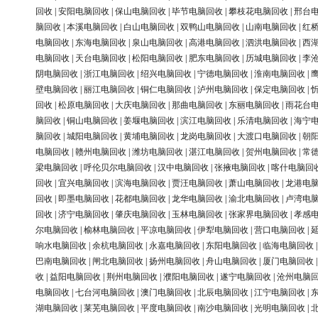
回收
|
安阳电脑回收
|
保山电脑回收
|
毕节电脑回收
|
攀枝花电脑回收
|
邢台
脑回收
|
本溪电脑回收
|
白山电脑回收
|
双鸭山电脑回收
|
山南电脑回收
|
红
电脑回收
|
东海电脑回收
|
泉山电脑回收
|
高港电脑回收
|
泗洪电脑回收
|
西
电脑回收
|
天台电脑回收
|
松阳电脑回收
|
肥东电脑回收
|
历城电脑回收
|
李
阴电脑回收
|
浙江电脑回收
|
绍兴电脑回收
|
宁德电脑回收
|
淮南电脑回收
|
壁电脑回收
|
丽江电脑回收
|
铜仁电脑回收
|
泸州电脑回收
|
保定电脑回收
|
回收
|
松原电脑回收
|
大庆电脑回收
|
那曲电脑回收
|
东丽电脑回收
|
雨花台
脑回收
|
铜山电脑回收
|
姜堰电脑回收
|
滨江电脑回收
|
乐清电脑回收
|
海宁
脑回收
|
城阳电脑回收
|
黄埔电脑回收
|
龙岗电脑回收
|
大渡口电脑回收
|
朝
电脑回收
|
赣州电脑回收
|
潍坊电脑回收
|
湛江电脑回收
|
贺州电脑回收
|
常
梁电脑回收
|
呼伦贝尔电脑回收
|
汉中电脑回收
|
张掖电脑回收
|
喀什电脑回
回收
|
宜兴电脑回收
|
滨海电脑回收
|
贾汪电脑回收
|
萧山电脑回收
|
龙港电
回收
|
即墨电脑回收
|
花都电脑回收
|
龙华电脑回收
|
渝北电脑回收
|
卢湾电
回收
|
济宁电脑回收
|
肇庆电脑回收
|
玉林电脑回收
|
张家界电脑回收
|
孝感
尔电脑回收
|
榆林电脑回收
|
平凉电脑回收
|
伊犁电脑回收
|
营口电脑回收
|
响水电脑回收
|
余杭电脑回收
|
永嘉电脑回收
|
东阳电脑回收
|
临海电脑回收
巴南电脑回收
|
闸北电脑回收
|
扬州电脑回收
|
舟山电脑回收
|
厦门电脑回收
收
|
益阳电脑回收
|
荆州电脑回收
|
濮阳电脑回收
|
遂宁电脑回收
|
沧州电脑
电脑回收
|
七台河电脑回收
|
澳门电脑回收
|
北辰电脑回收
|
江宁电脑回收
|
湖电脑回收
|
莱芜电脑回收
|
平度电脑回收
|
南沙电脑回收
|
光明电脑回收
|