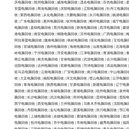
庆电脑回收
|
抚州电脑回收
|
威海电脑回收
|
茂名电脑回收
|
百色电脑回收
|
安盟电脑回收
|
商洛电脑回收
|
庆阳电脑回收
|
辽阳电脑回收
|
牡丹江电脑回
收
|
莱西电脑回收
|
从化电脑回收
|
大鹏电脑回收
|
永川电脑回收
|
杨浦电脑
收
|
广东电脑回收
|
惠州电脑回收
|
钦州电脑回收
|
郴州电脑回收
|
咸宁电脑
电脑回收
|
盘锦电脑回收
|
黑河电脑回收
|
静海电脑回收
|
高淳电脑回收
|
建
港电脑回收
|
南安电脑回收
|
铜陵电脑回收
|
滨州电脑回收
|
广西电脑回收
|
阿拉善盟电脑回收
|
陇南电脑回收
|
铁岭电脑回收
|
绥化电脑回收
|
宝坻电脑
回收
|
宣城电脑回收
|
德州电脑回收
|
海南电脑回收
|
汕尾电脑回收
|
北海电
岭电脑回收
|
宁河电脑回收
|
淳安电脑回收
|
江津电脑回收
|
青浦电脑回收
|
商丘电脑回收
|
南充电脑回收
|
甘南电脑回收
|
武清电脑回收
|
合川电脑回收
信阳电脑回收
|
达州电脑回收
|
双桥电脑回收
|
菏泽电脑回收
|
清远电脑回收
驻马店电脑回收
|
云南电脑回收
|
广安电脑回收
|
南川电脑回收
|
中山电脑回
收
|
大足电脑回收
|
揭阳电脑回收
|
河北电脑回收
|
璧山电脑回收
|
云浮电脑
回收
|
青海电脑回收
|
陕西电脑回收
|
甘肃电脑回收
|
新疆电脑回收
|
辽宁电
脑回收
|
南京电脑回收
|
东城电脑回收
|
黄埔电脑回收
|
杭州电脑回收
|
泉州
脑回收
|
长沙电脑回收
|
武汉电脑回收
|
郑州电脑回收
|
昆明电脑回收
|
贵阳
西宁电脑回收
|
西安电脑回收
|
兰州电脑回收
|
乌鲁木齐电脑回收
|
沈阳电脑
脑回收
|
丹阳电脑回收
|
金坛电脑回收
|
梁溪电脑回收
|
崇川电脑回收
|
邗江
电脑回收
|
上城电脑回收
|
余姚电脑回收
|
鹿城电脑回收
|
南湖电脑回收
|
德
电脑回收
|
包河电脑回收
|
市中电脑回收
|
市南电脑回收
|
越秀电脑回收
|
福