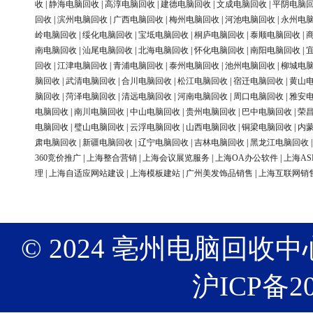
收
|
静海电脑回收
|
高淳电脑回收
|
建德电脑回收
|
文成电脑回收
|
平阴电脑
回收
|
滨州电脑回收
|
广西电脑回收
|
梅州电脑回收
|
河池电脑回收
|
永州电
岭电脑回收
|
绥化电脑回收
|
宝坻电脑回收
|
桐庐电脑回收
|
泰顺电脑回收
|
南电脑回收
|
汕尾电脑回收
|
北海电脑回收
|
怀化电脑回收
|
南阳电脑回收
|
回收
|
江津电脑回收
|
青浦电脑回收
|
泰州电脑回收
|
池州电脑回收
|
柳城电
脑回收
|
武清电脑回收
|
合川电脑回收
|
松江电脑回收
|
宿迁电脑回收
|
黄山
脑回收
|
菏泽电脑回收
|
清远电脑回收
|
河南电脑回收
|
周口电脑回收
|
雅安
电脑回收
|
南川电脑回收
|
中山电脑回收
|
贵州电脑回收
|
巴中电脑回收
|
荣
电脑回收
|
璧山电脑回收
|
云浮电脑回收
|
山西电脑回收
|
铜梁电脑回收
|
内
肃电脑回收
|
新疆电脑回收
|
辽宁电脑回收
|
吉林电脑回收
|
黑龙江电脑回收
360竞价推广
|
上海整合营销
|
上海会议展览服务
|
上海OA办公软件
|
上海AS
理
|
上海自适应网站建设
|
上海模板建站
|
广州美发饰品销售
|
上海互联网销
© 2024 亳州电脑回收中心 版权
沪ICP备20