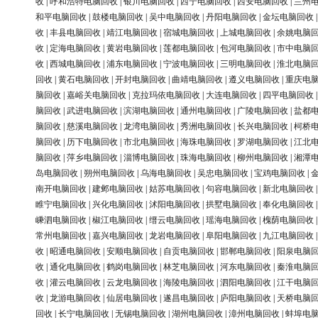
收
|
呼和浩特电脑回收
|
银川电脑回收
|
西宁电脑回收
|
西安电脑回收
|
兰州
和平电脑回收
|
鼓楼电脑回收
|
吴中电脑回收
|
丹阳电脑回收
|
金坛电脑回收
收
|
丰县电脑回收
|
靖江电脑回收
|
宿城电脑回收
|
上城电脑回收
|
余姚电脑
收
|
定海电脑回收
|
黄岩电脑回收
|
莲都电脑回收
|
包河电脑回收
|
市中电脑
收
|
西城电脑回收
|
浦东电脑回收
|
宁波电脑回收
|
三明电脑回收
|
淮北电脑
回收
|
黄石电脑回收
|
开封电脑回收
|
曲靖电脑回收
|
遵义电脑回收
|
重庆电
脑回收
|
嘉峪关电脑回收
|
克拉玛依电脑回收
|
大连电脑回收
|
四平电脑回收
脑回收
|
武进电脑回收
|
滨湖电脑回收
|
通州电脑回收
|
广陵电脑回收
|
盐都
脑回收
|
慈溪电脑回收
|
龙湾电脑回收
|
秀洲电脑回收
|
长兴电脑回收
|
柯桥
脑回收
|
历下电脑回收
|
市北电脑回收
|
海珠电脑回收
|
罗湖电脑回收
|
江北
脑回收
|
萍乡电脑回收
|
淄博电脑回收
|
珠海电脑回收
|
柳州电脑回收
|
湘潭
岛电脑回收
|
朔州电脑回收
|
乌海电脑回收
|
吴忠电脑回收
|
宝鸡电脑回收
|
南开电脑回收
|
建邺电脑回收
|
姑苏电脑回收
|
句容电脑回收
|
新北电脑回收
睢宁电脑回收
|
兴化电脑回收
|
沭阳电脑回收
|
拱墅电脑回收
|
奉化电脑回收
嵊泗电脑回收
|
椒江电脑回收
|
缙云电脑回收
|
瑶海电脑回收
|
槐荫电脑回收
常州电脑回收
|
嘉兴电脑回收
|
龙岩电脑回收
|
阜阳电脑回收
|
九江电脑回收
收
|
昭通电脑回收
|
安顺电脑回收
|
自贡电脑回收
|
邯郸电脑回收
|
阳泉电脑
收
|
通化电脑回收
|
鹤岗电脑回收
|
林芝电脑回收
|
河东电脑回收
|
秦淮电脑
收
|
灌云电脑回收
|
云龙电脑回收
|
海陵电脑回收
|
泗阳电脑回收
|
江干电脑
收
|
龙游电脑回收
|
仙居电脑回收
|
遂昌电脑回收
|
庐阳电脑回收
|
天桥电脑
回收
|
长宁电脑回收
|
无锡电脑回收
|
湖州电脑回收
|
漳州电脑回收
|
蚌埠电