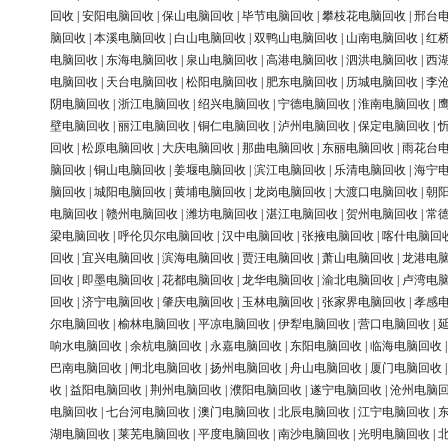
回收
|
安阳电脑回收
|
保山电脑回收
|
毕节电脑回收
|
攀枝花电脑回收
|
邢台
脑回收
|
本溪电脑回收
|
白山电脑回收
|
双鸭山电脑回收
|
山南电脑回收
|
红
电脑回收
|
东海电脑回收
|
泉山电脑回收
|
高港电脑回收
|
泗洪电脑回收
|
西
电脑回收
|
天台电脑回收
|
松阳电脑回收
|
肥东电脑回收
|
历城电脑回收
|
李
阴电脑回收
|
浙江电脑回收
|
绍兴电脑回收
|
宁德电脑回收
|
淮南电脑回收
|
壁电脑回收
|
丽江电脑回收
|
铜仁电脑回收
|
泸州电脑回收
|
保定电脑回收
|
回收
|
松原电脑回收
|
大庆电脑回收
|
那曲电脑回收
|
东丽电脑回收
|
雨花台
脑回收
|
铜山电脑回收
|
姜堰电脑回收
|
滨江电脑回收
|
乐清电脑回收
|
海宁
脑回收
|
城阳电脑回收
|
黄埔电脑回收
|
龙岗电脑回收
|
大渡口电脑回收
|
朝
电脑回收
|
赣州电脑回收
|
潍坊电脑回收
|
湛江电脑回收
|
贺州电脑回收
|
常
梁电脑回收
|
呼伦贝尔电脑回收
|
汉中电脑回收
|
张掖电脑回收
|
喀什电脑回
回收
|
宜兴电脑回收
|
滨海电脑回收
|
贾汪电脑回收
|
萧山电脑回收
|
龙港电
回收
|
即墨电脑回收
|
花都电脑回收
|
龙华电脑回收
|
渝北电脑回收
|
卢湾电
回收
|
济宁电脑回收
|
肇庆电脑回收
|
玉林电脑回收
|
张家界电脑回收
|
孝感
尔电脑回收
|
榆林电脑回收
|
平凉电脑回收
|
伊犁电脑回收
|
营口电脑回收
|
响水电脑回收
|
余杭电脑回收
|
永嘉电脑回收
|
东阳电脑回收
|
临海电脑回收
巴南电脑回收
|
闸北电脑回收
|
扬州电脑回收
|
舟山电脑回收
|
厦门电脑回收
收
|
益阳电脑回收
|
荆州电脑回收
|
濮阳电脑回收
|
遂宁电脑回收
|
沧州电脑
电脑回收
|
七台河电脑回收
|
澳门电脑回收
|
北辰电脑回收
|
江宁电脑回收
|
湖电脑回收
|
莱芜电脑回收
|
平度电脑回收
|
南沙电脑回收
|
光明电脑回收
|