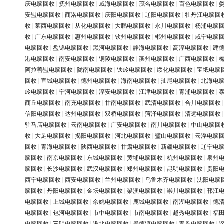
庆电脑回收
|
抚州电脑回收
|
威海电脑回收
|
茂名电脑回收
|
百色电脑回收
|
安盟电脑回收
|
商洛电脑回收
|
庆阳电脑回收
|
辽阳电脑回收
|
牡丹江电脑回
收
|
莱西电脑回收
|
从化电脑回收
|
大鹏电脑回收
|
永川电脑回收
|
杨浦电脑
收
|
广东电脑回收
|
惠州电脑回收
|
钦州电脑回收
|
郴州电脑回收
|
咸宁电脑
电脑回收
|
盘锦电脑回收
|
黑河电脑回收
|
静海电脑回收
|
高淳电脑回收
|
建
港电脑回收
|
南安电脑回收
|
铜陵电脑回收
|
滨州电脑回收
|
广西电脑回收
|
阿拉善盟电脑回收
|
陇南电脑回收
|
铁岭电脑回收
|
绥化电脑回收
|
宝坻电脑
回收
|
宣城电脑回收
|
德州电脑回收
|
海南电脑回收
|
汕尾电脑回收
|
北海电
岭电脑回收
|
宁河电脑回收
|
淳安电脑回收
|
江津电脑回收
|
青浦电脑回收
|
商丘电脑回收
|
南充电脑回收
|
甘南电脑回收
|
武清电脑回收
|
合川电脑回收
信阳电脑回收
|
达州电脑回收
|
双桥电脑回收
|
菏泽电脑回收
|
清远电脑回收
驻马店电脑回收
|
云南电脑回收
|
广安电脑回收
|
南川电脑回收
|
中山电脑回
收
|
大足电脑回收
|
揭阳电脑回收
|
河北电脑回收
|
璧山电脑回收
|
云浮电脑
回收
|
青海电脑回收
|
陕西电脑回收
|
甘肃电脑回收
|
新疆电脑回收
|
辽宁电
脑回收
|
南京电脑回收
|
东城电脑回收
|
黄埔电脑回收
|
杭州电脑回收
|
泉州
脑回收
|
长沙电脑回收
|
武汉电脑回收
|
郑州电脑回收
|
昆明电脑回收
|
贵阳
西宁电脑回收
|
西安电脑回收
|
兰州电脑回收
|
乌鲁木齐电脑回收
|
沈阳电脑
脑回收
|
丹阳电脑回收
|
金坛电脑回收
|
梁溪电脑回收
|
崇川电脑回收
|
邗江
电脑回收
|
上城电脑回收
|
余姚电脑回收
|
鹿城电脑回收
|
南湖电脑回收
|
德
电脑回收
|
包河电脑回收
|
市中电脑回收
|
市南电脑回收
|
越秀电脑回收
|
福