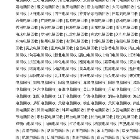
电脑回收
|
三明电脑回收
|
淮北电脑回收
|
景德镇电脑回收
|
青岛电脑回收
|
靖电脑回收
|
遵义电脑回收
|
重庆电脑回收
|
唐山电脑回收
|
大同电脑回收
|
脑回收
|
大连电脑回收
|
四平电脑回收
|
齐齐哈尔电脑回收
|
日喀则电脑回收
通州电脑回收
|
广陵电脑回收
|
盐都电脑回收
|
淮阴电脑回收
|
赣榆电脑回收
秀洲电脑回收
|
长兴电脑回收
|
柯桥电脑回收
|
金东电脑回收
|
衢江电脑回收
海珠电脑回收
|
罗湖电脑回收
|
江北电脑回收
|
宣武电脑回收
|
闵行电脑回收
珠海电脑回收
|
柳州电脑回收
|
湘潭电脑回收
|
十堰电脑回收
|
洛阳电脑回收
回收
|
吴忠电脑回收
|
宝鸡电脑回收
|
金昌电脑回收
|
吐鲁番电脑回收
|
鞍山
脑回收
|
句容电脑回收
|
新北电脑回收
|
惠山电脑回收
|
海门电脑回收
|
江都
脑回收
|
拱墅电脑回收
|
奉化电脑回收
|
瓯海电脑回收
|
嘉善电脑回收
|
安吉
脑回收
|
瑶海电脑回收
|
槐荫电脑回收
|
黄岛电脑回收
|
荔湾电脑回收
|
盐田
脑回收
|
阜阳电脑回收
|
九江电脑回收
|
枣庄电脑回收
|
汕头电脑回收
|
来宾
电脑回收
|
邯郸电脑回收
|
阳泉电脑回收
|
赤峰电脑回收
|
固原电脑回收
|
咸
电脑回收
|
河东电脑回收
|
秦淮电脑回收
|
吴江电脑回收
|
丹徒电脑回收
|
天
电脑回收
|
泗阳电脑回收
|
江干电脑回收
|
宁海电脑回收
|
洞头电脑回收
|
海
电脑回收
|
庐阳电脑回收
|
天桥电脑回收
|
崂山电脑回收
|
天河电脑回收
|
南
州电脑回收
|
漳州电脑回收
|
蚌埠电脑回收
|
新余电脑回收
|
东营电脑回收
|
节电脑回收
|
攀枝花电脑回收
|
邢台电脑回收
|
长治电脑回收
|
通辽电脑回收
双鸭山电脑回收
|
山南电脑回收
|
红桥电脑回收
|
栖霞电脑回收
|
常熟电脑回
收
|
高港电脑回收
|
泗洪电脑回收
|
西湖电脑回收
|
象山电脑回收
|
瑞安电脑
收
|
肥东电脑回收
|
历城电脑回收
|
李沧电脑回收
|
白云电脑回收
|
宝安电脑