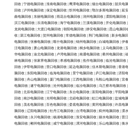
回收
|
宁德电脑回收
|
淮南电脑回收
|
鹰潭电脑回收
|
烟台电脑回收
|
韶关电
回收
|
泸州电脑回收
|
保定电脑回收
|
忻州电脑回收
|
鄂尔多斯电脑回收
|
延
曲电脑回收
|
东丽电脑回收
|
雨花台电脑回收
|
润州电脑回收
|
溧阳电脑回收
滨江电脑回收
|
乐清电脑回收
|
海宁电脑回收
|
兰溪电脑回收
|
开化电脑回收
龙岗电脑回收
|
大渡口电脑回收
|
朝阳电脑回收
|
静安电脑回收
|
昆山电脑回
收
|
湛江电脑回收
|
贺州电脑回收
|
常德电脑回收
|
荆门电脑回收
|
新乡电脑
电脑回收
|
张掖电脑回收
|
喀什电脑回收
|
锦州电脑回收
|
白城电脑回收
|
伊
汪电脑回收
|
萧山电脑回收
|
龙港电脑回收
|
桐乡电脑回收
|
义乌电脑回收
|
华电脑回收
|
渝北电脑回收
|
卢湾电脑回收
|
南通电脑回收
|
衢州电脑回收
|
林电脑回收
|
张家界电脑回收
|
孝感电脑回收
|
焦作电脑回收
|
临沧电脑回收
回收
|
伊犁电脑回收
|
营口电脑回收
|
延边电脑回收
|
佳木斯电脑回收
|
香港
脑回收
|
东阳电脑回收
|
临海电脑回收
|
景宁电脑回收
|
庐江电脑回收
|
济阳
脑回收
|
舟山电脑回收
|
厦门电脑回收
|
江西电脑回收
|
马鞍山电脑回收
|
宜
电脑回收
|
遂宁电脑回收
|
沧州电脑回收
|
临汾电脑回收
|
乌兰察布电脑回收
回收
|
北辰电脑回收
|
江宁电脑回收
|
东台电脑回收
|
富阳电脑回收
|
平阳电
回收
|
南沙电脑回收
|
光明电脑回收
|
北碚电脑回收
|
虹口电脑回收
|
盐城电
回收
|
茂名电脑回收
|
百色电脑回收
|
娄底电脑回收
|
黄冈电脑回收
|
许昌电
脑回收
|
辽阳电脑回收
|
牡丹江电脑回收
|
台湾电脑回收
|
蓟州电脑回收
|
溧
电脑回收
|
永川电脑回收
|
杨浦电脑回收
|
淮安电脑回收
|
丽水电脑回收
|
晋
电脑回收
|
郴州电脑回收
|
咸宁电脑回收
|
漯河电脑回收
|
乐山电脑回收
|
衡