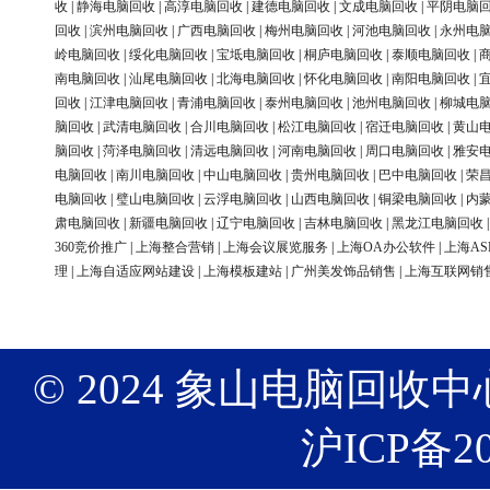
收
|
静海电脑回收
|
高淳电脑回收
|
建德电脑回收
|
文成电脑回收
|
平阴电脑
回收
|
滨州电脑回收
|
广西电脑回收
|
梅州电脑回收
|
河池电脑回收
|
永州电
岭电脑回收
|
绥化电脑回收
|
宝坻电脑回收
|
桐庐电脑回收
|
泰顺电脑回收
|
南电脑回收
|
汕尾电脑回收
|
北海电脑回收
|
怀化电脑回收
|
南阳电脑回收
|
回收
|
江津电脑回收
|
青浦电脑回收
|
泰州电脑回收
|
池州电脑回收
|
柳城电
脑回收
|
武清电脑回收
|
合川电脑回收
|
松江电脑回收
|
宿迁电脑回收
|
黄山
脑回收
|
菏泽电脑回收
|
清远电脑回收
|
河南电脑回收
|
周口电脑回收
|
雅安
电脑回收
|
南川电脑回收
|
中山电脑回收
|
贵州电脑回收
|
巴中电脑回收
|
荣
电脑回收
|
璧山电脑回收
|
云浮电脑回收
|
山西电脑回收
|
铜梁电脑回收
|
内
肃电脑回收
|
新疆电脑回收
|
辽宁电脑回收
|
吉林电脑回收
|
黑龙江电脑回收
360竞价推广
|
上海整合营销
|
上海会议展览服务
|
上海OA办公软件
|
上海AS
理
|
上海自适应网站建设
|
上海模板建站
|
广州美发饰品销售
|
上海互联网销
© 2024 象山电脑回收中心 版权
沪ICP备20