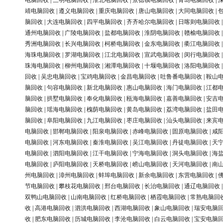
电脑回收
|
三明电脑回收
|
淮北电脑回收
|
景德镇电脑回收
|
青岛电脑回收
|
靖电脑回收
|
遵义电脑回收
|
重庆电脑回收
|
唐山电脑回收
|
大同电脑回收
|
脑回收
|
大连电脑回收
|
四平电脑回收
|
齐齐哈尔电脑回收
|
日喀则电脑回收
通州电脑回收
|
广陵电脑回收
|
盐都电脑回收
|
淮阴电脑回收
|
赣榆电脑回收
秀洲电脑回收
|
长兴电脑回收
|
柯桥电脑回收
|
金东电脑回收
|
衢江电脑回收
海珠电脑回收
|
罗湖电脑回收
|
江北电脑回收
|
宣武电脑回收
|
闵行电脑回收
珠海电脑回收
|
柳州电脑回收
|
湘潭电脑回收
|
十堰电脑回收
|
洛阳电脑回收
回收
|
吴忠电脑回收
|
宝鸡电脑回收
|
金昌电脑回收
|
吐鲁番电脑回收
|
鞍山
脑回收
|
句容电脑回收
|
新北电脑回收
|
惠山电脑回收
|
海门电脑回收
|
江都
脑回收
|
拱墅电脑回收
|
奉化电脑回收
|
瓯海电脑回收
|
嘉善电脑回收
|
安吉
脑回收
|
瑶海电脑回收
|
槐荫电脑回收
|
黄岛电脑回收
|
荔湾电脑回收
|
盐田
脑回收
|
阜阳电脑回收
|
九江电脑回收
|
枣庄电脑回收
|
汕头电脑回收
|
来宾
电脑回收
|
邯郸电脑回收
|
阳泉电脑回收
|
赤峰电脑回收
|
固原电脑回收
|
咸
电脑回收
|
河东电脑回收
|
秦淮电脑回收
|
吴江电脑回收
|
丹徒电脑回收
|
天
电脑回收
|
泗阳电脑回收
|
江干电脑回收
|
宁海电脑回收
|
洞头电脑回收
|
海
电脑回收
|
庐阳电脑回收
|
天桥电脑回收
|
崂山电脑回收
|
天河电脑回收
|
南
州电脑回收
|
漳州电脑回收
|
蚌埠电脑回收
|
新余电脑回收
|
东营电脑回收
|
节电脑回收
|
攀枝花电脑回收
|
邢台电脑回收
|
长治电脑回收
|
通辽电脑回收
双鸭山电脑回收
|
山南电脑回收
|
红桥电脑回收
|
栖霞电脑回收
|
常熟电脑回
收
|
高港电脑回收
|
泗洪电脑回收
|
西湖电脑回收
|
象山电脑回收
|
瑞安电脑
收
|
肥东电脑回收
|
历城电脑回收
|
李沧电脑回收
|
白云电脑回收
|
宝安电脑