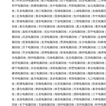
收
|
呼和浩特电脑回收
|
银川电脑回收
|
西宁电脑回收
|
西安电脑回收
|
兰州
和平电脑回收
|
鼓楼电脑回收
|
吴中电脑回收
|
丹阳电脑回收
|
金坛电脑回收
收
|
丰县电脑回收
|
靖江电脑回收
|
宿城电脑回收
|
上城电脑回收
|
余姚电脑
收
|
定海电脑回收
|
黄岩电脑回收
|
莲都电脑回收
|
包河电脑回收
|
市中电脑
收
|
西城电脑回收
|
浦东电脑回收
|
宁波电脑回收
|
三明电脑回收
|
淮北电脑
回收
|
黄石电脑回收
|
开封电脑回收
|
曲靖电脑回收
|
遵义电脑回收
|
重庆电
脑回收
|
嘉峪关电脑回收
|
克拉玛依电脑回收
|
大连电脑回收
|
四平电脑回收
脑回收
|
武进电脑回收
|
滨湖电脑回收
|
通州电脑回收
|
广陵电脑回收
|
盐都
脑回收
|
慈溪电脑回收
|
龙湾电脑回收
|
秀洲电脑回收
|
长兴电脑回收
|
柯桥
脑回收
|
历下电脑回收
|
市北电脑回收
|
海珠电脑回收
|
罗湖电脑回收
|
江北
脑回收
|
萍乡电脑回收
|
淄博电脑回收
|
珠海电脑回收
|
柳州电脑回收
|
湘潭
岛电脑回收
|
朔州电脑回收
|
乌海电脑回收
|
吴忠电脑回收
|
宝鸡电脑回收
|
南开电脑回收
|
建邺电脑回收
|
姑苏电脑回收
|
句容电脑回收
|
新北电脑回收
睢宁电脑回收
|
兴化电脑回收
|
沭阳电脑回收
|
拱墅电脑回收
|
奉化电脑回收
嵊泗电脑回收
|
椒江电脑回收
|
缙云电脑回收
|
瑶海电脑回收
|
槐荫电脑回收
常州电脑回收
|
嘉兴电脑回收
|
龙岩电脑回收
|
阜阳电脑回收
|
九江电脑回收
收
|
昭通电脑回收
|
安顺电脑回收
|
自贡电脑回收
|
邯郸电脑回收
|
阳泉电脑
收
|
通化电脑回收
|
鹤岗电脑回收
|
林芝电脑回收
|
河东电脑回收
|
秦淮电脑
收
|
灌云电脑回收
|
云龙电脑回收
|
海陵电脑回收
|
泗阳电脑回收
|
江干电脑
收
|
龙游电脑回收
|
仙居电脑回收
|
遂昌电脑回收
|
庐阳电脑回收
|
天桥电脑
回收
|
长宁电脑回收
|
无锡电脑回收
|
湖州电脑回收
|
漳州电脑回收
|
蚌埠电