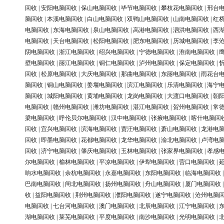
回收
|
安阳电脑回收
|
保山电脑回收
|
毕节电脑回收
|
攀枝花电脑回收
|
邢台
脑回收
|
本溪电脑回收
|
白山电脑回收
|
双鸭山电脑回收
|
山南电脑回收
|
红
电脑回收
|
东海电脑回收
|
泉山电脑回收
|
高港电脑回收
|
泗洪电脑回收
|
西
电脑回收
|
天台电脑回收
|
松阳电脑回收
|
肥东电脑回收
|
历城电脑回收
|
李
阴电脑回收
|
浙江电脑回收
|
绍兴电脑回收
|
宁德电脑回收
|
淮南电脑回收
|
壁电脑回收
|
丽江电脑回收
|
铜仁电脑回收
|
泸州电脑回收
|
保定电脑回收
|
回收
|
松原电脑回收
|
大庆电脑回收
|
那曲电脑回收
|
东丽电脑回收
|
雨花台
脑回收
|
铜山电脑回收
|
姜堰电脑回收
|
滨江电脑回收
|
乐清电脑回收
|
海宁
脑回收
|
城阳电脑回收
|
黄埔电脑回收
|
龙岗电脑回收
|
大渡口电脑回收
|
朝
电脑回收
|
赣州电脑回收
|
潍坊电脑回收
|
湛江电脑回收
|
贺州电脑回收
|
常
梁电脑回收
|
呼伦贝尔电脑回收
|
汉中电脑回收
|
张掖电脑回收
|
喀什电脑回
回收
|
宜兴电脑回收
|
滨海电脑回收
|
贾汪电脑回收
|
萧山电脑回收
|
龙港电
回收
|
即墨电脑回收
|
花都电脑回收
|
龙华电脑回收
|
渝北电脑回收
|
卢湾电
回收
|
济宁电脑回收
|
肇庆电脑回收
|
玉林电脑回收
|
张家界电脑回收
|
孝感
尔电脑回收
|
榆林电脑回收
|
平凉电脑回收
|
伊犁电脑回收
|
营口电脑回收
|
响水电脑回收
|
余杭电脑回收
|
永嘉电脑回收
|
东阳电脑回收
|
临海电脑回收
巴南电脑回收
|
闸北电脑回收
|
扬州电脑回收
|
舟山电脑回收
|
厦门电脑回收
收
|
益阳电脑回收
|
荆州电脑回收
|
濮阳电脑回收
|
遂宁电脑回收
|
沧州电脑
电脑回收
|
七台河电脑回收
|
澳门电脑回收
|
北辰电脑回收
|
江宁电脑回收
|
湖电脑回收
|
莱芜电脑回收
|
平度电脑回收
|
南沙电脑回收
|
光明电脑回收
|