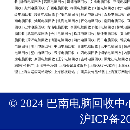
收
|
静海电脑回收
|
高淳电脑回收
|
建德电脑回收
|
文成电脑回收
|
平阴电脑
回收
|
滨州电脑回收
|
广西电脑回收
|
梅州电脑回收
|
河池电脑回收
|
永州电
岭电脑回收
|
绥化电脑回收
|
宝坻电脑回收
|
桐庐电脑回收
|
泰顺电脑回收
|
南电脑回收
|
汕尾电脑回收
|
北海电脑回收
|
怀化电脑回收
|
南阳电脑回收
|
回收
|
江津电脑回收
|
青浦电脑回收
|
泰州电脑回收
|
池州电脑回收
|
柳城电
脑回收
|
武清电脑回收
|
合川电脑回收
|
松江电脑回收
|
宿迁电脑回收
|
黄山
脑回收
|
菏泽电脑回收
|
清远电脑回收
|
河南电脑回收
|
周口电脑回收
|
雅安
电脑回收
|
南川电脑回收
|
中山电脑回收
|
贵州电脑回收
|
巴中电脑回收
|
荣
电脑回收
|
璧山电脑回收
|
云浮电脑回收
|
山西电脑回收
|
铜梁电脑回收
|
内
肃电脑回收
|
新疆电脑回收
|
辽宁电脑回收
|
吉林电脑回收
|
黑龙江电脑回收
360竞价推广
|
上海整合营销
|
上海会议展览服务
|
上海OA办公软件
|
上海AS
理
|
上海自适应网站建设
|
上海模板建站
|
广州美发饰品销售
|
上海互联网销
© 2024 巴南电脑回收中心 版权
沪ICP备20