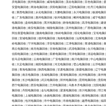
庆电脑回收
|
抚州电脑回收
|
威海电脑回收
|
茂名电脑回收
|
百色电脑回收
|
安盟电脑回收
|
商洛电脑回收
|
庆阳电脑回收
|
辽阳电脑回收
|
牡丹江电脑回
收
|
莱西电脑回收
|
从化电脑回收
|
大鹏电脑回收
|
永川电脑回收
|
杨浦电脑
收
|
广东电脑回收
|
惠州电脑回收
|
钦州电脑回收
|
郴州电脑回收
|
咸宁电脑
电脑回收
|
盘锦电脑回收
|
黑河电脑回收
|
静海电脑回收
|
高淳电脑回收
|
建
港电脑回收
|
南安电脑回收
|
铜陵电脑回收
|
滨州电脑回收
|
广西电脑回收
|
阿拉善盟电脑回收
|
陇南电脑回收
|
铁岭电脑回收
|
绥化电脑回收
|
宝坻电脑
回收
|
宣城电脑回收
|
德州电脑回收
|
海南电脑回收
|
汕尾电脑回收
|
北海电
岭电脑回收
|
宁河电脑回收
|
淳安电脑回收
|
江津电脑回收
|
青浦电脑回收
|
商丘电脑回收
|
南充电脑回收
|
甘南电脑回收
|
武清电脑回收
|
合川电脑回收
信阳电脑回收
|
达州电脑回收
|
双桥电脑回收
|
菏泽电脑回收
|
清远电脑回收
驻马店电脑回收
|
云南电脑回收
|
广安电脑回收
|
南川电脑回收
|
中山电脑回
收
|
大足电脑回收
|
揭阳电脑回收
|
河北电脑回收
|
璧山电脑回收
|
云浮电脑
回收
|
青海电脑回收
|
陕西电脑回收
|
甘肃电脑回收
|
新疆电脑回收
|
辽宁电
脑回收
|
南京电脑回收
|
东城电脑回收
|
黄埔电脑回收
|
杭州电脑回收
|
泉州
脑回收
|
长沙电脑回收
|
武汉电脑回收
|
郑州电脑回收
|
昆明电脑回收
|
贵阳
西宁电脑回收
|
西安电脑回收
|
兰州电脑回收
|
乌鲁木齐电脑回收
|
沈阳电脑
脑回收
|
丹阳电脑回收
|
金坛电脑回收
|
梁溪电脑回收
|
崇川电脑回收
|
邗江
电脑回收
|
上城电脑回收
|
余姚电脑回收
|
鹿城电脑回收
|
南湖电脑回收
|
德
电脑回收
|
包河电脑回收
|
市中电脑回收
|
市南电脑回收
|
越秀电脑回收
|
福