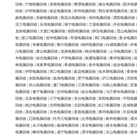
回收
|
宁德电脑回收
|
淮南电脑回收
|
鹰潭电脑回收
|
烟台电脑回收
|
韶关电
回收
|
泸州电脑回收
|
保定电脑回收
|
忻州电脑回收
|
鄂尔多斯电脑回收
|
延
曲电脑回收
|
东丽电脑回收
|
雨花台电脑回收
|
润州电脑回收
|
溧阳电脑回收
滨江电脑回收
|
乐清电脑回收
|
海宁电脑回收
|
兰溪电脑回收
|
开化电脑回收
龙岗电脑回收
|
大渡口电脑回收
|
朝阳电脑回收
|
静安电脑回收
|
昆山电脑回
收
|
湛江电脑回收
|
贺州电脑回收
|
常德电脑回收
|
荆门电脑回收
|
新乡电脑
电脑回收
|
张掖电脑回收
|
喀什电脑回收
|
锦州电脑回收
|
白城电脑回收
|
伊
汪电脑回收
|
萧山电脑回收
|
龙港电脑回收
|
桐乡电脑回收
|
义乌电脑回收
|
华电脑回收
|
渝北电脑回收
|
卢湾电脑回收
|
南通电脑回收
|
衢州电脑回收
|
林电脑回收
|
张家界电脑回收
|
孝感电脑回收
|
焦作电脑回收
|
临沧电脑回收
回收
|
伊犁电脑回收
|
营口电脑回收
|
延边电脑回收
|
佳木斯电脑回收
|
香港
脑回收
|
东阳电脑回收
|
临海电脑回收
|
景宁电脑回收
|
庐江电脑回收
|
济阳
脑回收
|
舟山电脑回收
|
厦门电脑回收
|
江西电脑回收
|
马鞍山电脑回收
|
宜
电脑回收
|
遂宁电脑回收
|
沧州电脑回收
|
临汾电脑回收
|
乌兰察布电脑回收
回收
|
北辰电脑回收
|
江宁电脑回收
|
东台电脑回收
|
富阳电脑回收
|
平阳电
回收
|
南沙电脑回收
|
光明电脑回收
|
北碚电脑回收
|
虹口电脑回收
|
盐城电
回收
|
茂名电脑回收
|
百色电脑回收
|
娄底电脑回收
|
黄冈电脑回收
|
许昌电
脑回收
|
辽阳电脑回收
|
牡丹江电脑回收
|
台湾电脑回收
|
蓟州电脑回收
|
溧
电脑回收
|
永川电脑回收
|
杨浦电脑回收
|
淮安电脑回收
|
丽水电脑回收
|
晋
电脑回收
|
郴州电脑回收
|
咸宁电脑回收
|
漯河电脑回收
|
乐山电脑回收
|
衡