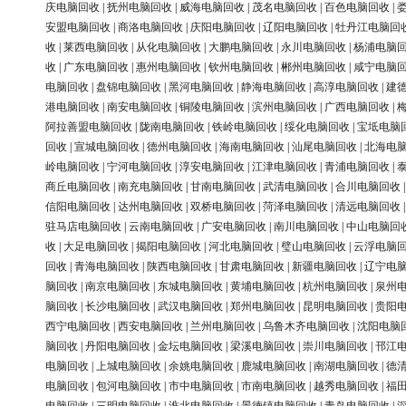
庆电脑回收
|
抚州电脑回收
|
威海电脑回收
|
茂名电脑回收
|
百色电脑回收
|
安盟电脑回收
|
商洛电脑回收
|
庆阳电脑回收
|
辽阳电脑回收
|
牡丹江电脑回
收
|
莱西电脑回收
|
从化电脑回收
|
大鹏电脑回收
|
永川电脑回收
|
杨浦电脑
收
|
广东电脑回收
|
惠州电脑回收
|
钦州电脑回收
|
郴州电脑回收
|
咸宁电脑
电脑回收
|
盘锦电脑回收
|
黑河电脑回收
|
静海电脑回收
|
高淳电脑回收
|
建
港电脑回收
|
南安电脑回收
|
铜陵电脑回收
|
滨州电脑回收
|
广西电脑回收
|
阿拉善盟电脑回收
|
陇南电脑回收
|
铁岭电脑回收
|
绥化电脑回收
|
宝坻电脑
回收
|
宣城电脑回收
|
德州电脑回收
|
海南电脑回收
|
汕尾电脑回收
|
北海电
岭电脑回收
|
宁河电脑回收
|
淳安电脑回收
|
江津电脑回收
|
青浦电脑回收
|
商丘电脑回收
|
南充电脑回收
|
甘南电脑回收
|
武清电脑回收
|
合川电脑回收
信阳电脑回收
|
达州电脑回收
|
双桥电脑回收
|
菏泽电脑回收
|
清远电脑回收
驻马店电脑回收
|
云南电脑回收
|
广安电脑回收
|
南川电脑回收
|
中山电脑回
收
|
大足电脑回收
|
揭阳电脑回收
|
河北电脑回收
|
璧山电脑回收
|
云浮电脑
回收
|
青海电脑回收
|
陕西电脑回收
|
甘肃电脑回收
|
新疆电脑回收
|
辽宁电
脑回收
|
南京电脑回收
|
东城电脑回收
|
黄埔电脑回收
|
杭州电脑回收
|
泉州
脑回收
|
长沙电脑回收
|
武汉电脑回收
|
郑州电脑回收
|
昆明电脑回收
|
贵阳
西宁电脑回收
|
西安电脑回收
|
兰州电脑回收
|
乌鲁木齐电脑回收
|
沈阳电脑
脑回收
|
丹阳电脑回收
|
金坛电脑回收
|
梁溪电脑回收
|
崇川电脑回收
|
邗江
电脑回收
|
上城电脑回收
|
余姚电脑回收
|
鹿城电脑回收
|
南湖电脑回收
|
德
电脑回收
|
包河电脑回收
|
市中电脑回收
|
市南电脑回收
|
越秀电脑回收
|
福