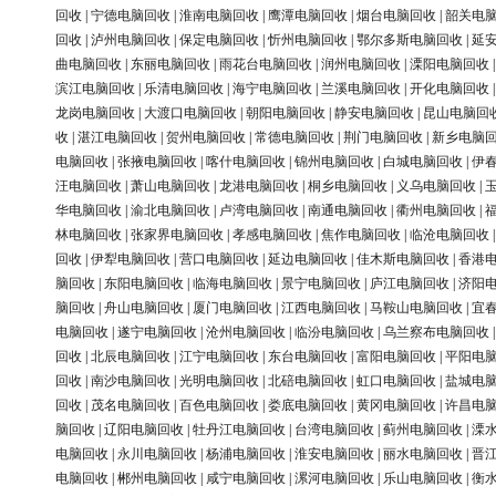
回收
|
宁德电脑回收
|
淮南电脑回收
|
鹰潭电脑回收
|
烟台电脑回收
|
韶关电
回收
|
泸州电脑回收
|
保定电脑回收
|
忻州电脑回收
|
鄂尔多斯电脑回收
|
延
曲电脑回收
|
东丽电脑回收
|
雨花台电脑回收
|
润州电脑回收
|
溧阳电脑回收
滨江电脑回收
|
乐清电脑回收
|
海宁电脑回收
|
兰溪电脑回收
|
开化电脑回收
龙岗电脑回收
|
大渡口电脑回收
|
朝阳电脑回收
|
静安电脑回收
|
昆山电脑回
收
|
湛江电脑回收
|
贺州电脑回收
|
常德电脑回收
|
荆门电脑回收
|
新乡电脑
电脑回收
|
张掖电脑回收
|
喀什电脑回收
|
锦州电脑回收
|
白城电脑回收
|
伊
汪电脑回收
|
萧山电脑回收
|
龙港电脑回收
|
桐乡电脑回收
|
义乌电脑回收
|
华电脑回收
|
渝北电脑回收
|
卢湾电脑回收
|
南通电脑回收
|
衢州电脑回收
|
林电脑回收
|
张家界电脑回收
|
孝感电脑回收
|
焦作电脑回收
|
临沧电脑回收
回收
|
伊犁电脑回收
|
营口电脑回收
|
延边电脑回收
|
佳木斯电脑回收
|
香港
脑回收
|
东阳电脑回收
|
临海电脑回收
|
景宁电脑回收
|
庐江电脑回收
|
济阳
脑回收
|
舟山电脑回收
|
厦门电脑回收
|
江西电脑回收
|
马鞍山电脑回收
|
宜
电脑回收
|
遂宁电脑回收
|
沧州电脑回收
|
临汾电脑回收
|
乌兰察布电脑回收
回收
|
北辰电脑回收
|
江宁电脑回收
|
东台电脑回收
|
富阳电脑回收
|
平阳电
回收
|
南沙电脑回收
|
光明电脑回收
|
北碚电脑回收
|
虹口电脑回收
|
盐城电
回收
|
茂名电脑回收
|
百色电脑回收
|
娄底电脑回收
|
黄冈电脑回收
|
许昌电
脑回收
|
辽阳电脑回收
|
牡丹江电脑回收
|
台湾电脑回收
|
蓟州电脑回收
|
溧
电脑回收
|
永川电脑回收
|
杨浦电脑回收
|
淮安电脑回收
|
丽水电脑回收
|
晋
电脑回收
|
郴州电脑回收
|
咸宁电脑回收
|
漯河电脑回收
|
乐山电脑回收
|
衡