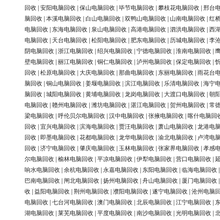
回收
|
安阳电脑回收
|
保山电脑回收
|
毕节电脑回收
|
攀枝花电脑回收
|
邢台
脑回收
|
本溪电脑回收
|
白山电脑回收
|
双鸭山电脑回收
|
山南电脑回收
|
红
电脑回收
|
东海电脑回收
|
泉山电脑回收
|
高港电脑回收
|
泗洪电脑回收
|
西
电脑回收
|
天台电脑回收
|
松阳电脑回收
|
肥东电脑回收
|
历城电脑回收
|
李
阴电脑回收
|
浙江电脑回收
|
绍兴电脑回收
|
宁德电脑回收
|
淮南电脑回收
|
壁电脑回收
|
丽江电脑回收
|
铜仁电脑回收
|
泸州电脑回收
|
保定电脑回收
|
回收
|
松原电脑回收
|
大庆电脑回收
|
那曲电脑回收
|
东丽电脑回收
|
雨花台
脑回收
|
铜山电脑回收
|
姜堰电脑回收
|
滨江电脑回收
|
乐清电脑回收
|
海宁
脑回收
|
城阳电脑回收
|
黄埔电脑回收
|
龙岗电脑回收
|
大渡口电脑回收
|
朝
电脑回收
|
赣州电脑回收
|
潍坊电脑回收
|
湛江电脑回收
|
贺州电脑回收
|
常
梁电脑回收
|
呼伦贝尔电脑回收
|
汉中电脑回收
|
张掖电脑回收
|
喀什电脑回
回收
|
宜兴电脑回收
|
滨海电脑回收
|
贾汪电脑回收
|
萧山电脑回收
|
龙港电
回收
|
即墨电脑回收
|
花都电脑回收
|
龙华电脑回收
|
渝北电脑回收
|
卢湾电
回收
|
济宁电脑回收
|
肇庆电脑回收
|
玉林电脑回收
|
张家界电脑回收
|
孝感
尔电脑回收
|
榆林电脑回收
|
平凉电脑回收
|
伊犁电脑回收
|
营口电脑回收
|
响水电脑回收
|
余杭电脑回收
|
永嘉电脑回收
|
东阳电脑回收
|
临海电脑回收
巴南电脑回收
|
闸北电脑回收
|
扬州电脑回收
|
舟山电脑回收
|
厦门电脑回收
收
|
益阳电脑回收
|
荆州电脑回收
|
濮阳电脑回收
|
遂宁电脑回收
|
沧州电脑
电脑回收
|
七台河电脑回收
|
澳门电脑回收
|
北辰电脑回收
|
江宁电脑回收
|
湖电脑回收
|
莱芜电脑回收
|
平度电脑回收
|
南沙电脑回收
|
光明电脑回收
|