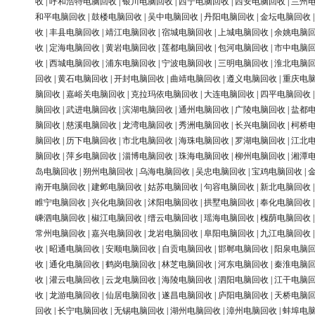
收
|
呼和浩特电脑回收
|
银川电脑回收
|
西宁电脑回收
|
西安电脑回收
|
兰州
和平电脑回收
|
鼓楼电脑回收
|
吴中电脑回收
|
丹阳电脑回收
|
金坛电脑回收
收
|
丰县电脑回收
|
靖江电脑回收
|
宿城电脑回收
|
上城电脑回收
|
余姚电脑
收
|
定海电脑回收
|
黄岩电脑回收
|
莲都电脑回收
|
包河电脑回收
|
市中电脑
收
|
西城电脑回收
|
浦东电脑回收
|
宁波电脑回收
|
三明电脑回收
|
淮北电脑
回收
|
黄石电脑回收
|
开封电脑回收
|
曲靖电脑回收
|
遵义电脑回收
|
重庆电
脑回收
|
嘉峪关电脑回收
|
克拉玛依电脑回收
|
大连电脑回收
|
四平电脑回收
脑回收
|
武进电脑回收
|
滨湖电脑回收
|
通州电脑回收
|
广陵电脑回收
|
盐都
脑回收
|
慈溪电脑回收
|
龙湾电脑回收
|
秀洲电脑回收
|
长兴电脑回收
|
柯桥
脑回收
|
历下电脑回收
|
市北电脑回收
|
海珠电脑回收
|
罗湖电脑回收
|
江北
脑回收
|
萍乡电脑回收
|
淄博电脑回收
|
珠海电脑回收
|
柳州电脑回收
|
湘潭
岛电脑回收
|
朔州电脑回收
|
乌海电脑回收
|
吴忠电脑回收
|
宝鸡电脑回收
|
南开电脑回收
|
建邺电脑回收
|
姑苏电脑回收
|
句容电脑回收
|
新北电脑回收
睢宁电脑回收
|
兴化电脑回收
|
沭阳电脑回收
|
拱墅电脑回收
|
奉化电脑回收
嵊泗电脑回收
|
椒江电脑回收
|
缙云电脑回收
|
瑶海电脑回收
|
槐荫电脑回收
常州电脑回收
|
嘉兴电脑回收
|
龙岩电脑回收
|
阜阳电脑回收
|
九江电脑回收
收
|
昭通电脑回收
|
安顺电脑回收
|
自贡电脑回收
|
邯郸电脑回收
|
阳泉电脑
收
|
通化电脑回收
|
鹤岗电脑回收
|
林芝电脑回收
|
河东电脑回收
|
秦淮电脑
收
|
灌云电脑回收
|
云龙电脑回收
|
海陵电脑回收
|
泗阳电脑回收
|
江干电脑
收
|
龙游电脑回收
|
仙居电脑回收
|
遂昌电脑回收
|
庐阳电脑回收
|
天桥电脑
回收
|
长宁电脑回收
|
无锡电脑回收
|
湖州电脑回收
|
漳州电脑回收
|
蚌埠电