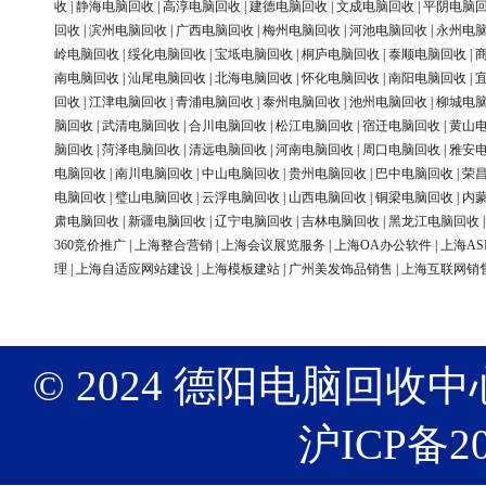
收
|
静海电脑回收
|
高淳电脑回收
|
建德电脑回收
|
文成电脑回收
|
平阴电脑
回收
|
滨州电脑回收
|
广西电脑回收
|
梅州电脑回收
|
河池电脑回收
|
永州电
岭电脑回收
|
绥化电脑回收
|
宝坻电脑回收
|
桐庐电脑回收
|
泰顺电脑回收
|
南电脑回收
|
汕尾电脑回收
|
北海电脑回收
|
怀化电脑回收
|
南阳电脑回收
|
回收
|
江津电脑回收
|
青浦电脑回收
|
泰州电脑回收
|
池州电脑回收
|
柳城电
脑回收
|
武清电脑回收
|
合川电脑回收
|
松江电脑回收
|
宿迁电脑回收
|
黄山
脑回收
|
菏泽电脑回收
|
清远电脑回收
|
河南电脑回收
|
周口电脑回收
|
雅安
电脑回收
|
南川电脑回收
|
中山电脑回收
|
贵州电脑回收
|
巴中电脑回收
|
荣
电脑回收
|
璧山电脑回收
|
云浮电脑回收
|
山西电脑回收
|
铜梁电脑回收
|
内
肃电脑回收
|
新疆电脑回收
|
辽宁电脑回收
|
吉林电脑回收
|
黑龙江电脑回收
360竞价推广
|
上海整合营销
|
上海会议展览服务
|
上海OA办公软件
|
上海AS
理
|
上海自适应网站建设
|
上海模板建站
|
广州美发饰品销售
|
上海互联网销
© 2024 德阳电脑回收中心 版权
沪ICP备20