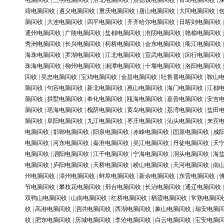
电脑回收
|
三明电脑回收
|
淮北电脑回收
|
景德镇电脑回收
|
青岛电脑回收
|
靖电脑回收
|
遵义电脑回收
|
重庆电脑回收
|
唐山电脑回收
|
大同电脑回收
|
脑回收
|
大连电脑回收
|
四平电脑回收
|
齐齐哈尔电脑回收
|
日喀则电脑回收
通州电脑回收
|
广陵电脑回收
|
盐都电脑回收
|
淮阴电脑回收
|
赣榆电脑回收
秀洲电脑回收
|
长兴电脑回收
|
柯桥电脑回收
|
金东电脑回收
|
衢江电脑回收
海珠电脑回收
|
罗湖电脑回收
|
江北电脑回收
|
宣武电脑回收
|
闵行电脑回收
珠海电脑回收
|
柳州电脑回收
|
湘潭电脑回收
|
十堰电脑回收
|
洛阳电脑回收
回收
|
吴忠电脑回收
|
宝鸡电脑回收
|
金昌电脑回收
|
吐鲁番电脑回收
|
鞍山
脑回收
|
句容电脑回收
|
新北电脑回收
|
惠山电脑回收
|
海门电脑回收
|
江都
脑回收
|
拱墅电脑回收
|
奉化电脑回收
|
瓯海电脑回收
|
嘉善电脑回收
|
安吉
脑回收
|
瑶海电脑回收
|
槐荫电脑回收
|
黄岛电脑回收
|
荔湾电脑回收
|
盐田
脑回收
|
阜阳电脑回收
|
九江电脑回收
|
枣庄电脑回收
|
汕头电脑回收
|
来宾
电脑回收
|
邯郸电脑回收
|
阳泉电脑回收
|
赤峰电脑回收
|
固原电脑回收
|
咸
电脑回收
|
河东电脑回收
|
秦淮电脑回收
|
吴江电脑回收
|
丹徒电脑回收
|
天
电脑回收
|
泗阳电脑回收
|
江干电脑回收
|
宁海电脑回收
|
洞头电脑回收
|
海
电脑回收
|
庐阳电脑回收
|
天桥电脑回收
|
崂山电脑回收
|
天河电脑回收
|
南
州电脑回收
|
漳州电脑回收
|
蚌埠电脑回收
|
新余电脑回收
|
东营电脑回收
|
节电脑回收
|
攀枝花电脑回收
|
邢台电脑回收
|
长治电脑回收
|
通辽电脑回收
双鸭山电脑回收
|
山南电脑回收
|
红桥电脑回收
|
栖霞电脑回收
|
常熟电脑回
收
|
高港电脑回收
|
泗洪电脑回收
|
西湖电脑回收
|
象山电脑回收
|
瑞安电脑
收
|
肥东电脑回收
|
历城电脑回收
|
李沧电脑回收
|
白云电脑回收
|
宝安电脑