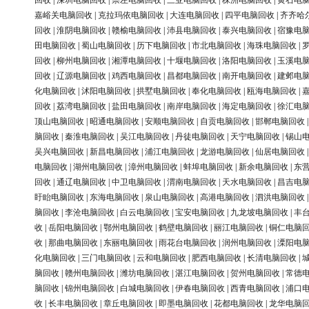
回收
|
深圳电脑回收
|
崇左电脑回收
|
三亚电脑回收
|
株洲电脑回收
|
黄石电
嘉峪关电脑回收
|
克拉玛依电脑回收
|
大连电脑回收
|
四平电脑回收
|
齐齐哈
回收
|
淮阴电脑回收
|
赣榆电脑回收
|
沛县电脑回收
|
泰兴电脑回收
|
宿豫电
田电脑回收
|
蜀山电脑回收
|
历下电脑回收
|
市北电脑回收
|
海珠电脑回收
|
回收
|
柳州电脑回收
|
湘潭电脑回收
|
十堰电脑回收
|
洛阳电脑回收
|
玉溪电
回收
|
辽源电脑回收
|
鸡西电脑回收
|
昌都电脑回收
|
南开电脑回收
|
建邺电
化电脑回收
|
沭阳电脑回收
|
拱墅电脑回收
|
奉化电脑回收
|
瓯海电脑回收
|
回收
|
荔湾电脑回收
|
盐田电脑回收
|
南岸电脑回收
|
海定电脑回收
|
徐汇电
顶山电脑回收
|
昭通电脑回收
|
安顺电脑回收
|
自贡电脑回收
|
邯郸电脑回收
脑回收
|
秦淮电脑回收
|
吴江电脑回收
|
丹徒电脑回收
|
天宁电脑回收
|
锡山
吴兴电脑回收
|
新昌电脑回收
|
浦江电脑回收
|
龙游电脑回收
|
仙居电脑回收
电脑回收
|
湖州电脑回收
|
漳州电脑回收
|
蚌埠电脑回收
|
新余电脑回收
|
东
回收
|
通辽电脑回收
|
中卫电脑回收
|
渭南电脑回收
|
天水电脑回收
|
昌吉电
盱眙电脑回收
|
东海电脑回收
|
泉山电脑回收
|
高港电脑回收
|
泗洪电脑回收
脑回收
|
李沧电脑回收
|
白云电脑回收
|
宝安电脑回收
|
九龙坡电脑回收
|
丰
收
|
岳阳电脑回收
|
鄂州电脑回收
|
鹤壁电脑回收
|
丽江电脑回收
|
铜仁电脑
收
|
那曲电脑回收
|
东丽电脑回收
|
雨花台电脑回收
|
润州电脑回收
|
溧阳电
化电脑回收
|
三门电脑回收
|
云和电脑回收
|
肥西电脑回收
|
长清电脑回收
|
脑回收
|
赣州电脑回收
|
潍坊电脑回收
|
湛江电脑回收
|
贺州电脑回收
|
常德
脑回收
|
锦州电脑回收
|
白城电脑回收
|
伊春电脑回收
|
西青电脑回收
|
浦口
收
|
长丰电脑回收
|
章丘电脑回收
|
即墨电脑回收
|
花都电脑回收
|
龙华电脑