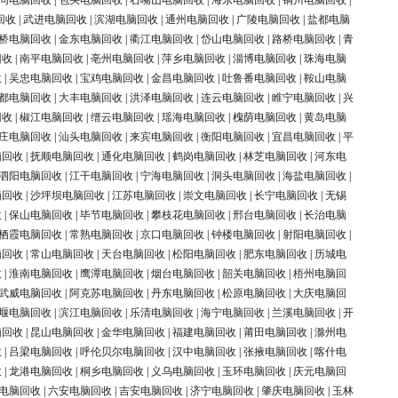
同电脑回收
|
包头电脑回收
|
石嘴山电脑回收
|
海东电脑回收
|
铜川电脑回收
|
回收
|
武进电脑回收
|
滨湖电脑回收
|
通州电脑回收
|
广陵电脑回收
|
盐都电脑
桥电脑回收
|
金东电脑回收
|
衢江电脑回收
|
岱山电脑回收
|
路桥电脑回收
|
青
回收
|
南平电脑回收
|
亳州电脑回收
|
萍乡电脑回收
|
淄博电脑回收
|
珠海电脑
收
|
吴忠电脑回收
|
宝鸡电脑回收
|
金昌电脑回收
|
吐鲁番电脑回收
|
鞍山电脑
都电脑回收
|
大丰电脑回收
|
洪泽电脑回收
|
连云电脑回收
|
睢宁电脑回收
|
兴
回收
|
椒江电脑回收
|
缙云电脑回收
|
瑶海电脑回收
|
槐荫电脑回收
|
黄岛电脑
庄电脑回收
|
汕头电脑回收
|
来宾电脑回收
|
衡阳电脑回收
|
宜昌电脑回收
|
平
脑回收
|
抚顺电脑回收
|
通化电脑回收
|
鹤岗电脑回收
|
林芝电脑回收
|
河东电
泗阳电脑回收
|
江干电脑回收
|
宁海电脑回收
|
洞头电脑回收
|
海盐电脑回收
|
脑回收
|
沙坪坝电脑回收
|
江苏电脑回收
|
崇文电脑回收
|
长宁电脑回收
|
无锡
收
|
保山电脑回收
|
毕节电脑回收
|
攀枝花电脑回收
|
邢台电脑回收
|
长治电脑
栖霞电脑回收
|
常熟电脑回收
|
京口电脑回收
|
钟楼电脑回收
|
射阳电脑回收
|
脑回收
|
常山电脑回收
|
天台电脑回收
|
松阳电脑回收
|
肥东电脑回收
|
历城电
收
|
淮南电脑回收
|
鹰潭电脑回收
|
烟台电脑回收
|
韶关电脑回收
|
梧州电脑回
武威电脑回收
|
阿克苏电脑回收
|
丹东电脑回收
|
松原电脑回收
|
大庆电脑回
堰电脑回收
|
滨江电脑回收
|
乐清电脑回收
|
海宁电脑回收
|
兰溪电脑回收
|
开
脑回收
|
昆山电脑回收
|
金华电脑回收
|
福建电脑回收
|
莆田电脑回收
|
滁州电
收
|
吕梁电脑回收
|
呼伦贝尔电脑回收
|
汉中电脑回收
|
张掖电脑回收
|
喀什电
收
|
龙港电脑回收
|
桐乡电脑回收
|
义乌电脑回收
|
玉环电脑回收
|
庆元电脑回
电脑回收
|
六安电脑回收
|
吉安电脑回收
|
济宁电脑回收
|
肇庆电脑回收
|
玉林