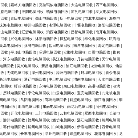
脑回收
|
嘉峪关电脑回收
|
克拉玛依电脑回收
|
大连电脑回收
|
四平电脑回收
|
盐都电脑回收
|
淮阴电脑回收
|
赣榆电脑回收
|
沛县电脑回收
|
泰兴电脑回收
|
脑回收
|
青田电脑回收
|
蜀山电脑回收
|
历下电脑回收
|
市北电脑回收
|
海珠电
珠海电脑回收
|
柳州电脑回收
|
湘潭电脑回收
|
十堰电脑回收
|
洛阳电脑回收
|
鞍山电脑回收
|
辽源电脑回收
|
鸡西电脑回收
|
昌都电脑回收
|
南开电脑回收
|
脑回收
|
兴化电脑回收
|
沭阳电脑回收
|
拱墅电脑回收
|
奉化电脑回收
|
瓯海电
黄岛电脑回收
|
荔湾电脑回收
|
盐田电脑回收
|
南岸电脑回收
|
海定电脑回收
|
脑回收
|
平顶山电脑回收
|
昭通电脑回收
|
安顺电脑回收
|
自贡电脑回收
|
邯郸
收
|
河东电脑回收
|
秦淮电脑回收
|
吴江电脑回收
|
丹徒电脑回收
|
天宁电脑回
电脑回收
|
吴兴电脑回收
|
新昌电脑回收
|
浦江电脑回收
|
龙游电脑回收
|
仙居
回收
|
无锡电脑回收
|
湖州电脑回收
|
漳州电脑回收
|
蚌埠电脑回收
|
新余电脑
长治电脑回收
|
通辽电脑回收
|
中卫电脑回收
|
渭南电脑回收
|
天水电脑回收
|
电脑回收
|
盱眙电脑回收
|
东海电脑回收
|
泉山电脑回收
|
高港电脑回收
|
泗洪
收
|
历城电脑回收
|
李沧电脑回收
|
白云电脑回收
|
宝安电脑回收
|
九龙坡电脑
州电脑回收
|
岳阳电脑回收
|
鄂州电脑回收
|
鹤壁电脑回收
|
丽江电脑回收
|
铜
庆电脑回收
|
那曲电脑回收
|
东丽电脑回收
|
雨花台电脑回收
|
润州电脑回收
|
脑回收
|
开化电脑回收
|
三门电脑回收
|
云和电脑回收
|
肥西电脑回收
|
长清电
收
|
滁州电脑回收
|
赣州电脑回收
|
潍坊电脑回收
|
湛江电脑回收
|
贺州电脑回
收
|
喀什电脑回收
|
锦州电脑回收
|
白城电脑回收
|
伊春电脑回收
|
西青电脑回
元电脑回收
|
长丰电脑回收
|
章丘电脑回收
|
即墨电脑回收
|
花都电脑回收
|
龙