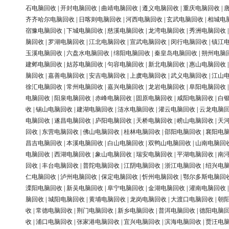
石电脑回收
|
开封电脑回收
|
曲靖电脑回收
|
遵义电脑回收
|
重庆电脑回收
|
齐齐哈尔电脑回收
|
日喀则电脑回收
|
河西电脑回收
|
玄武电脑回收
|
相城电
宿豫电脑回收
|
下城电脑回收
|
慈溪电脑回收
|
龙湾电脑回收
|
秀洲电脑回收
脑回收
|
罗湖电脑回收
|
江北电脑回收
|
宣武电脑回收
|
闵行电脑回收
|
镇江
玉溪电脑回收
|
六盘水电脑回收
|
绵阳电脑回收
|
秦皇岛电脑回收
|
朔州电脑
建邺电脑回收
|
姑苏电脑回收
|
句容电脑回收
|
新北电脑回收
|
惠山电脑回收
脑回收
|
嘉善电脑回收
|
安吉电脑回收
|
上虞电脑回收
|
武义电脑回收
|
江山
徐汇电脑回收
|
常州电脑回收
|
嘉兴电脑回收
|
龙岩电脑回收
|
阜阳电脑回收
电脑回收
|
阳泉电脑回收
|
赤峰电脑回收
|
固原电脑回收
|
咸阳电脑回收
|
白
收
|
锡山电脑回收
|
建湖电脑回收
|
涟水电脑回收
|
灌云电脑回收
|
云龙电脑
电脑回收
|
遂昌电脑回收
|
庐阳电脑回收
|
天桥电脑回收
|
崂山电脑回收
|
天
回收
|
东营电脑回收
|
佛山电脑回收
|
桂林电脑回收
|
邵阳电脑回收
|
襄阳电
昌吉电脑回收
|
本溪电脑回收
|
白山电脑回收
|
双鸭山电脑回收
|
山南电脑回
电脑回收
|
西湖电脑回收
|
象山电脑回收
|
瑞安电脑回收
|
平湖电脑回收
|
南
回收
|
丰台电脑回收
|
普陀电脑回收
|
江阴电脑回收
|
浙江电脑回收
|
绍兴电
仁电脑回收
|
泸州电脑回收
|
保定电脑回收
|
忻州电脑回收
|
鄂尔多斯电脑回
溧阳电脑回收
|
新吴电脑回收
|
阜宁电脑回收
|
金湖电脑回收
|
灌南电脑回收
脑回收
|
城阳电脑回收
|
黄埔电脑回收
|
龙岗电脑回收
|
大渡口电脑回收
|
朝
收
|
常德电脑回收
|
荆门电脑回收
|
新乡电脑回收
|
普洱电脑回收
|
德阳电脑
收
|
浦口电脑回收
|
张家港电脑回收
|
宜兴电脑回收
|
滨海电脑回收
|
贾汪电