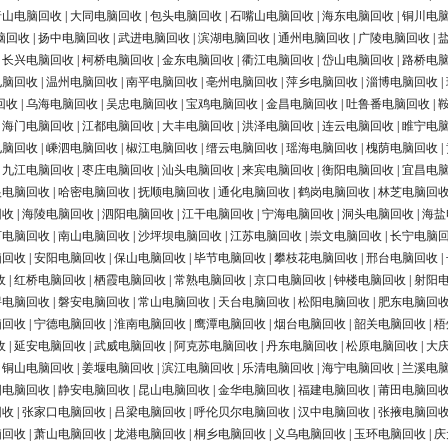
唐山电脑回收
|
大同电脑回收
|
包头电脑回收
|
石嘴山电脑回收
|
海东电脑回收
|
铜川电
脑回收
|
扬中电脑回收
|
武进电脑回收
|
滨湖电脑回收
|
通州电脑回收
|
广陵电脑回收
|
|
长兴电脑回收
|
柯桥电脑回收
|
金东电脑回收
|
衢江电脑回收
|
岱山电脑回收
|
路桥电
电脑回收
|
温州电脑回收
|
南平电脑回收
|
亳州电脑回收
|
萍乡电脑回收
|
淄博电脑回收
|
回收
|
乌海电脑回收
|
吴忠电脑回收
|
宝鸡电脑回收
|
金昌电脑回收
|
吐鲁番电脑回收
|
|
海门电脑回收
|
江都电脑回收
|
大丰电脑回收
|
洪泽电脑回收
|
连云电脑回收
|
睢宁电
电脑回收
|
嵊泗电脑回收
|
椒江电脑回收
|
缙云电脑回收
|
瑶海电脑回收
|
槐荫电脑回收
|
|
九江电脑回收
|
枣庄电脑回收
|
汕头电脑回收
|
来宾电脑回收
|
衡阳电脑回收
|
宜昌电
银电脑回收
|
哈密电脑回收
|
抚顺电脑回收
|
通化电脑回收
|
鹤岗电脑回收
|
林芝电脑回
回收
|
海陵电脑回收
|
泗阳电脑回收
|
江干电脑回收
|
宁海电脑回收
|
洞头电脑回收
|
海盐
河电脑回收
|
南山电脑回收
|
沙坪坝电脑回收
|
江苏电脑回收
|
崇文电脑回收
|
长宁电脑
脑回收
|
安阳电脑回收
|
保山电脑回收
|
毕节电脑回收
|
攀枝花电脑回收
|
邢台电脑回收
|
收
|
红桥电脑回收
|
栖霞电脑回收
|
常熟电脑回收
|
京口电脑回收
|
钟楼电脑回收
|
射阳
浔电脑回收
|
磐安电脑回收
|
常山电脑回收
|
天台电脑回收
|
松阳电脑回收
|
肥东电脑回
脑回收
|
宁德电脑回收
|
淮南电脑回收
|
鹰潭电脑回收
|
烟台电脑回收
|
韶关电脑回收
|
梧
收
|
延安电脑回收
|
武威电脑回收
|
阿克苏电脑回收
|
丹东电脑回收
|
松原电脑回收
|
大
|
铜山电脑回收
|
姜堰电脑回收
|
滨江电脑回收
|
乐清电脑回收
|
海宁电脑回收
|
兰溪电
阳电脑回收
|
静安电脑回收
|
昆山电脑回收
|
金华电脑回收
|
福建电脑回收
|
莆田电脑回
回收
|
张家口电脑回收
|
吕梁电脑回收
|
呼伦贝尔电脑回收
|
汉中电脑回收
|
张掖电脑回
脑回收
|
萧山电脑回收
|
龙港电脑回收
|
桐乡电脑回收
|
义乌电脑回收
|
玉环电脑回收
|
庆