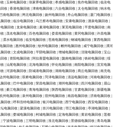
回收
|
玉林电脑回收
|
张家界电脑回收
|
孝感电脑回收
|
焦作电脑回收
|
临沧电
脑回收
|
香港电脑回收
|
津南电脑回收
|
六合电脑回收
|
太仓电脑回收
|
响水电
巴南电脑回收
|
闸北电脑回收
|
扬州电脑回收
|
舟山电脑回收
|
厦门电脑回收
|
电脑回收
|
临汾电脑回收
|
乌兰察布电脑回收
|
安康电脑回收
|
酒泉电脑回收
|
岭电脑回收
|
龙泉电脑回收
|
巢湖电脑回收
|
莱芜电脑回收
|
平度电脑回收
|
南
回收
|
茂名电脑回收
|
百色电脑回收
|
娄底电脑回收
|
黄冈电脑回收
|
许昌电脑
收
|
溧水电脑回收
|
临安电脑回收
|
苍南电脑回收
|
钢城电脑回收
|
莱西电脑回
电脑回收
|
惠州电脑回收
|
钦州电脑回收
|
郴州电脑回收
|
咸宁电脑回收
|
漯河
电脑回收
|
文成电脑回收
|
平阴电脑回收
|
增城电脑回收
|
涪陵电脑回收
|
宝山
脑回收
|
资阳电脑回收
|
阿拉善盟电脑回收
|
陇南电脑回收
|
铁岭电脑回收
|
绥
回收
|
汕尾电脑回收
|
北海电脑回收
|
怀化电脑回收
|
南阳电脑回收
|
宜宾电脑
回收
|
河源电脑回收
|
防城港电脑回收
|
湖南电脑回收
|
商丘电脑回收
|
南充电
达州电脑回收
|
双桥电脑回收
|
菏泽电脑回收
|
清远电脑回收
|
河南电脑回收
|
电脑回收
|
巴中电脑回收
|
荣昌电脑回收
|
潮州电脑回收
|
四川电脑回收
|
眉山
回收
|
綦江电脑回收
|
青海电脑回收
|
陕西电脑回收
|
甘肃电脑回收
|
新疆电脑
杭州电脑回收
|
泉州电脑回收
|
宿州电脑回收
|
南昌电脑回收
|
济南电脑回收
|
电脑回收
|
呼和浩特电脑回收
|
银川电脑回收
|
西宁电脑回收
|
西安电脑回收
|
金坛电脑回收
|
梁溪电脑回收
|
崇川电脑回收
|
邗江电脑回收
|
亭湖电脑回收
|
电脑回收
|
婺城电脑回收
|
柯城电脑回收
|
定海电脑回收
|
黄岩电脑回收
|
莲都
收
|
宁波电脑回收
|
三明电脑回收
|
淮北电脑回收
|
景德镇电脑回收
|
青岛电脑