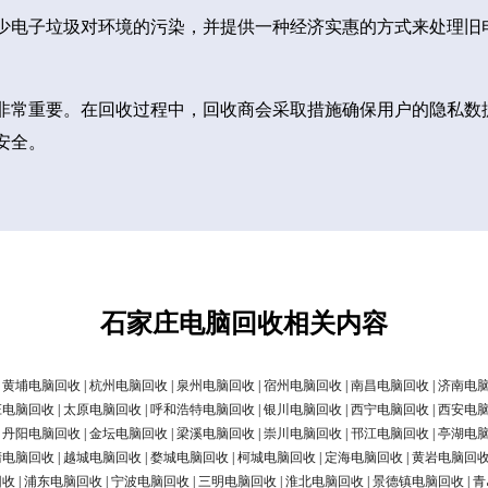
少电子垃圾对环境的污染，并提供一种经济实惠的方式来处理旧
非常重要。在回收过程中，回收商会采取措施确保用户的隐私数
安全。
石家庄电脑回收相关内容
|
黄埔电脑回收
|
杭州电脑回收
|
泉州电脑回收
|
宿州电脑回收
|
南昌电脑回收
|
济南电
庄电脑回收
|
太原电脑回收
|
呼和浩特电脑回收
|
银川电脑回收
|
西宁电脑回收
|
西安电
|
丹阳电脑回收
|
金坛电脑回收
|
梁溪电脑回收
|
崇川电脑回收
|
邗江电脑回收
|
亭湖电
清电脑回收
|
越城电脑回收
|
婺城电脑回收
|
柯城电脑回收
|
定海电脑回收
|
黄岩电脑回
回收
|
浦东电脑回收
|
宁波电脑回收
|
三明电脑回收
|
淮北电脑回收
|
景德镇电脑回收
|
青