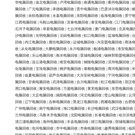
华电脑回收
|
渝北电脑回收
|
卢湾电脑回收
|
南通电脑回收
|
衢州电脑回收
|
脑回收
|
广元电脑回收
|
承德电脑回收
|
晋中电脑回收
|
巴彦淖尔电脑回收
|
脑回收
|
余杭电脑回收
|
永嘉电脑回收
|
东阳电脑回收
|
临海电脑回收
|
景宁
江西电脑回收
|
马鞍山电脑回收
|
宜春电脑回收
|
泰安电脑回收
|
江门电脑回
石河子电脑回收
|
阜新电脑回收
|
七台河电脑回收
|
澳门电脑回收
|
北辰电脑
沙电脑回收
|
光明电脑回收
|
北碚电脑回收
|
虹口电脑回收
|
盐城电脑回收
|
回收
|
内江电脑回收
|
廊坊电脑回收
|
运城电脑回收
|
兴安盟电脑回收
|
商洛
收
|
从化电脑回收
|
大鹏电脑回收
|
永川电脑回收
|
杨浦电脑回收
|
淮安电脑
电脑回收
|
乐山电脑回收
|
衡水电脑回收
|
晋城电脑回收
|
锡林郭勒盟电脑回
电脑回收
|
连云港电脑回收
|
南安电脑回收
|
铜陵电脑回收
|
滨州电脑回收
|
化电脑回收
|
宝坻电脑回收
|
桐庐电脑回收
|
泰顺电脑回收
|
商河电脑回收
|
回收
|
临夏电脑回收
|
葫芦岛电脑回收
|
大兴安岭电脑回收
|
宁河电脑回收
|
脑回收
|
甘南电脑回收
|
武清电脑回收
|
合川电脑回收
|
松江电脑回收
|
宿迁
周口电脑回收
|
雅安电脑回收
|
万盛电脑回收
|
莱芜电脑回收
|
东莞电脑回收
电脑回收
|
大足电脑回收
|
揭阳电脑回收
|
河北电脑回收
|
璧山电脑回收
|
云
回收
|
辽宁电脑回收
|
吉林电脑回收
|
黑龙江电脑回收
|
西藏电脑回收
|
合肥
广州电脑回收
|
南宁电脑回收
|
海口电脑回收
|
长沙电脑回收
|
武汉电脑回收
兰州电脑回收
|
乌鲁木齐电脑回收
|
沈阳电脑回收
|
长春电脑回收
|
哈尔滨电
清江浦电脑回收
|
海州电脑回收
|
丰县电脑回收
|
靖江电脑回收
|
宿城电脑回
电脑回收
|
包河电脑回收
|
市中电脑回收
|
市南电脑回收
|
越秀电脑回收
|
福