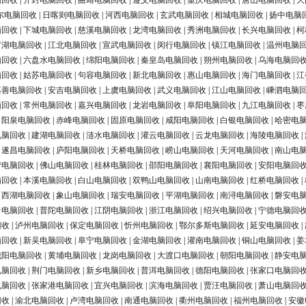
脑回收
|
开封电脑回收
|
曲靖电脑回收
|
遵义电脑回收
|
重庆电脑回收
|
唐山电脑回收
|
大
尔电脑回收
|
日喀则电脑回收
|
河西电脑回收
|
玄武电脑回收
|
相城电脑回收
|
扬中电脑
脑回收
|
下城电脑回收
|
慈溪电脑回收
|
龙湾电脑回收
|
秀洲电脑回收
|
长兴电脑回收
|
柯
罗湖电脑回收
|
江北电脑回收
|
宣武电脑回收
|
闵行电脑回收
|
镇江电脑回收
|
温州电脑
脑回收
|
六盘水电脑回收
|
绵阳电脑回收
|
秦皇岛电脑回收
|
朔州电脑回收
|
乌海电脑回
脑回收
|
姑苏电脑回收
|
句容电脑回收
|
新北电脑回收
|
惠山电脑回收
|
海门电脑回收
|
江
嘉善电脑回收
|
安吉电脑回收
|
上虞电脑回收
|
武义电脑回收
|
江山电脑回收
|
嵊泗电脑
脑回收
|
常州电脑回收
|
嘉兴电脑回收
|
龙岩电脑回收
|
阜阳电脑回收
|
九江电脑回收
|
枣
|
阳泉电脑回收
|
赤峰电脑回收
|
固原电脑回收
|
咸阳电脑回收
|
白银电脑回收
|
哈密电
电脑回收
|
建湖电脑回收
|
涟水电脑回收
|
灌云电脑回收
|
云龙电脑回收
|
海陵电脑回收
|
|
遂昌电脑回收
|
庐阳电脑回收
|
天桥电脑回收
|
崂山电脑回收
|
天河电脑回收
|
南山电
营电脑回收
|
佛山电脑回收
|
桂林电脑回收
|
邵阳电脑回收
|
襄阳电脑回收
|
安阳电脑回
脑回收
|
本溪电脑回收
|
白山电脑回收
|
双鸭山电脑回收
|
山南电脑回收
|
红桥电脑回收
|
|
西湖电脑回收
|
象山电脑回收
|
瑞安电脑回收
|
平湖电脑回收
|
南浔电脑回收
|
磐安电
台电脑回收
|
普陀电脑回收
|
江阴电脑回收
|
浙江电脑回收
|
绍兴电脑回收
|
宁德电脑回
回收
|
泸州电脑回收
|
保定电脑回收
|
忻州电脑回收
|
鄂尔多斯电脑回收
|
延安电脑回收
|
脑回收
|
新吴电脑回收
|
阜宁电脑回收
|
金湖电脑回收
|
灌南电脑回收
|
铜山电脑回收
|
姜
城阳电脑回收
|
黄埔电脑回收
|
龙岗电脑回收
|
大渡口电脑回收
|
朝阳电脑回收
|
静安电
电脑回收
|
荆门电脑回收
|
新乡电脑回收
|
普洱电脑回收
|
德阳电脑回收
|
张家口电脑回
电脑回收
|
张家港电脑回收
|
宜兴电脑回收
|
滨海电脑回收
|
贾汪电脑回收
|
萧山电脑回
回收
|
渝北电脑回收
|
卢湾电脑回收
|
南通电脑回收
|
衢州电脑回收
|
福州电脑回收
|
安徽