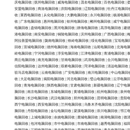
庆电脑回收
|
抚州电脑回收
|
威海电脑回收
|
茂名电脑回收
|
百色电脑回收
|
安盟电脑回收
|
商洛电脑回收
|
庆阳电脑回收
|
辽阳电脑回收
|
牡丹江电脑回
收
|
莱西电脑回收
|
从化电脑回收
|
大鹏电脑回收
|
永川电脑回收
|
杨浦电脑
收
|
广东电脑回收
|
惠州电脑回收
|
钦州电脑回收
|
郴州电脑回收
|
咸宁电脑
电脑回收
|
盘锦电脑回收
|
黑河电脑回收
|
静海电脑回收
|
高淳电脑回收
|
建
港电脑回收
|
南安电脑回收
|
铜陵电脑回收
|
滨州电脑回收
|
广西电脑回收
|
阿拉善盟电脑回收
|
陇南电脑回收
|
铁岭电脑回收
|
绥化电脑回收
|
宝坻电脑
回收
|
宣城电脑回收
|
德州电脑回收
|
海南电脑回收
|
汕尾电脑回收
|
北海电
岭电脑回收
|
宁河电脑回收
|
淳安电脑回收
|
江津电脑回收
|
青浦电脑回收
|
商丘电脑回收
|
南充电脑回收
|
甘南电脑回收
|
武清电脑回收
|
合川电脑回收
信阳电脑回收
|
达州电脑回收
|
双桥电脑回收
|
菏泽电脑回收
|
清远电脑回收
驻马店电脑回收
|
云南电脑回收
|
广安电脑回收
|
南川电脑回收
|
中山电脑回
收
|
大足电脑回收
|
揭阳电脑回收
|
河北电脑回收
|
璧山电脑回收
|
云浮电脑
回收
|
青海电脑回收
|
陕西电脑回收
|
甘肃电脑回收
|
新疆电脑回收
|
辽宁电
脑回收
|
南京电脑回收
|
东城电脑回收
|
黄埔电脑回收
|
杭州电脑回收
|
泉州
脑回收
|
长沙电脑回收
|
武汉电脑回收
|
郑州电脑回收
|
昆明电脑回收
|
贵阳
西宁电脑回收
|
西安电脑回收
|
兰州电脑回收
|
乌鲁木齐电脑回收
|
沈阳电脑
脑回收
|
丹阳电脑回收
|
金坛电脑回收
|
梁溪电脑回收
|
崇川电脑回收
|
邗江
电脑回收
|
上城电脑回收
|
余姚电脑回收
|
鹿城电脑回收
|
南湖电脑回收
|
德
电脑回收
|
包河电脑回收
|
市中电脑回收
|
市南电脑回收
|
越秀电脑回收
|
福