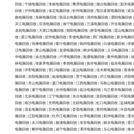
回收
|
宁德电脑回收
|
淮南电脑回收
|
鹰潭电脑回收
|
烟台电脑回收
|
韶关电
回收
|
泸州电脑回收
|
保定电脑回收
|
忻州电脑回收
|
鄂尔多斯电脑回收
|
延
曲电脑回收
|
东丽电脑回收
|
雨花台电脑回收
|
润州电脑回收
|
溧阳电脑回收
滨江电脑回收
|
乐清电脑回收
|
海宁电脑回收
|
兰溪电脑回收
|
开化电脑回收
龙岗电脑回收
|
大渡口电脑回收
|
朝阳电脑回收
|
静安电脑回收
|
昆山电脑回
收
|
湛江电脑回收
|
贺州电脑回收
|
常德电脑回收
|
荆门电脑回收
|
新乡电脑
电脑回收
|
张掖电脑回收
|
喀什电脑回收
|
锦州电脑回收
|
白城电脑回收
|
伊
汪电脑回收
|
萧山电脑回收
|
龙港电脑回收
|
桐乡电脑回收
|
义乌电脑回收
|
华电脑回收
|
渝北电脑回收
|
卢湾电脑回收
|
南通电脑回收
|
衢州电脑回收
|
林电脑回收
|
张家界电脑回收
|
孝感电脑回收
|
焦作电脑回收
|
临沧电脑回收
回收
|
伊犁电脑回收
|
营口电脑回收
|
延边电脑回收
|
佳木斯电脑回收
|
香港
脑回收
|
东阳电脑回收
|
临海电脑回收
|
景宁电脑回收
|
庐江电脑回收
|
济阳
脑回收
|
舟山电脑回收
|
厦门电脑回收
|
江西电脑回收
|
马鞍山电脑回收
|
宜
电脑回收
|
遂宁电脑回收
|
沧州电脑回收
|
临汾电脑回收
|
乌兰察布电脑回收
回收
|
北辰电脑回收
|
江宁电脑回收
|
东台电脑回收
|
富阳电脑回收
|
平阳电
回收
|
南沙电脑回收
|
光明电脑回收
|
北碚电脑回收
|
虹口电脑回收
|
盐城电
回收
|
茂名电脑回收
|
百色电脑回收
|
娄底电脑回收
|
黄冈电脑回收
|
许昌电
脑回收
|
辽阳电脑回收
|
牡丹江电脑回收
|
台湾电脑回收
|
蓟州电脑回收
|
溧
电脑回收
|
永川电脑回收
|
杨浦电脑回收
|
淮安电脑回收
|
丽水电脑回收
|
晋
电脑回收
|
郴州电脑回收
|
咸宁电脑回收
|
漯河电脑回收
|
乐山电脑回收
|
衡