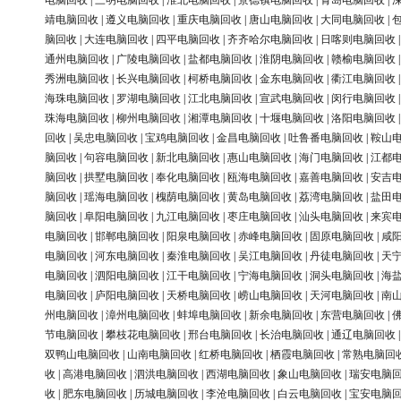
电脑回收
|
三明电脑回收
|
淮北电脑回收
|
景德镇电脑回收
|
青岛电脑回收
|
靖电脑回收
|
遵义电脑回收
|
重庆电脑回收
|
唐山电脑回收
|
大同电脑回收
|
脑回收
|
大连电脑回收
|
四平电脑回收
|
齐齐哈尔电脑回收
|
日喀则电脑回收
通州电脑回收
|
广陵电脑回收
|
盐都电脑回收
|
淮阴电脑回收
|
赣榆电脑回收
秀洲电脑回收
|
长兴电脑回收
|
柯桥电脑回收
|
金东电脑回收
|
衢江电脑回收
海珠电脑回收
|
罗湖电脑回收
|
江北电脑回收
|
宣武电脑回收
|
闵行电脑回收
珠海电脑回收
|
柳州电脑回收
|
湘潭电脑回收
|
十堰电脑回收
|
洛阳电脑回收
回收
|
吴忠电脑回收
|
宝鸡电脑回收
|
金昌电脑回收
|
吐鲁番电脑回收
|
鞍山
脑回收
|
句容电脑回收
|
新北电脑回收
|
惠山电脑回收
|
海门电脑回收
|
江都
脑回收
|
拱墅电脑回收
|
奉化电脑回收
|
瓯海电脑回收
|
嘉善电脑回收
|
安吉
脑回收
|
瑶海电脑回收
|
槐荫电脑回收
|
黄岛电脑回收
|
荔湾电脑回收
|
盐田
脑回收
|
阜阳电脑回收
|
九江电脑回收
|
枣庄电脑回收
|
汕头电脑回收
|
来宾
电脑回收
|
邯郸电脑回收
|
阳泉电脑回收
|
赤峰电脑回收
|
固原电脑回收
|
咸
电脑回收
|
河东电脑回收
|
秦淮电脑回收
|
吴江电脑回收
|
丹徒电脑回收
|
天
电脑回收
|
泗阳电脑回收
|
江干电脑回收
|
宁海电脑回收
|
洞头电脑回收
|
海
电脑回收
|
庐阳电脑回收
|
天桥电脑回收
|
崂山电脑回收
|
天河电脑回收
|
南
州电脑回收
|
漳州电脑回收
|
蚌埠电脑回收
|
新余电脑回收
|
东营电脑回收
|
节电脑回收
|
攀枝花电脑回收
|
邢台电脑回收
|
长治电脑回收
|
通辽电脑回收
双鸭山电脑回收
|
山南电脑回收
|
红桥电脑回收
|
栖霞电脑回收
|
常熟电脑回
收
|
高港电脑回收
|
泗洪电脑回收
|
西湖电脑回收
|
象山电脑回收
|
瑞安电脑
收
|
肥东电脑回收
|
历城电脑回收
|
李沧电脑回收
|
白云电脑回收
|
宝安电脑