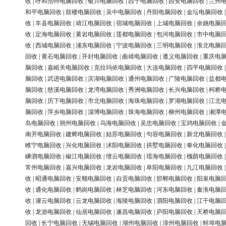
收
|
呼和浩特电脑回收
|
银川电脑回收
|
西宁电脑回收
|
西安电脑回收
|
兰州
和平电脑回收
|
鼓楼电脑回收
|
吴中电脑回收
|
丹阳电脑回收
|
金坛电脑回收
收
|
丰县电脑回收
|
靖江电脑回收
|
宿城电脑回收
|
上城电脑回收
|
余姚电脑
收
|
定海电脑回收
|
黄岩电脑回收
|
莲都电脑回收
|
包河电脑回收
|
市中电脑
收
|
西城电脑回收
|
浦东电脑回收
|
宁波电脑回收
|
三明电脑回收
|
淮北电脑
回收
|
黄石电脑回收
|
开封电脑回收
|
曲靖电脑回收
|
遵义电脑回收
|
重庆电
脑回收
|
嘉峪关电脑回收
|
克拉玛依电脑回收
|
大连电脑回收
|
四平电脑回收
脑回收
|
武进电脑回收
|
滨湖电脑回收
|
通州电脑回收
|
广陵电脑回收
|
盐都
脑回收
|
慈溪电脑回收
|
龙湾电脑回收
|
秀洲电脑回收
|
长兴电脑回收
|
柯桥
脑回收
|
历下电脑回收
|
市北电脑回收
|
海珠电脑回收
|
罗湖电脑回收
|
江北
脑回收
|
萍乡电脑回收
|
淄博电脑回收
|
珠海电脑回收
|
柳州电脑回收
|
湘潭
岛电脑回收
|
朔州电脑回收
|
乌海电脑回收
|
吴忠电脑回收
|
宝鸡电脑回收
|
南开电脑回收
|
建邺电脑回收
|
姑苏电脑回收
|
句容电脑回收
|
新北电脑回收
睢宁电脑回收
|
兴化电脑回收
|
沭阳电脑回收
|
拱墅电脑回收
|
奉化电脑回收
嵊泗电脑回收
|
椒江电脑回收
|
缙云电脑回收
|
瑶海电脑回收
|
槐荫电脑回收
常州电脑回收
|
嘉兴电脑回收
|
龙岩电脑回收
|
阜阳电脑回收
|
九江电脑回收
收
|
昭通电脑回收
|
安顺电脑回收
|
自贡电脑回收
|
邯郸电脑回收
|
阳泉电脑
收
|
通化电脑回收
|
鹤岗电脑回收
|
林芝电脑回收
|
河东电脑回收
|
秦淮电脑
收
|
灌云电脑回收
|
云龙电脑回收
|
海陵电脑回收
|
泗阳电脑回收
|
江干电脑
收
|
龙游电脑回收
|
仙居电脑回收
|
遂昌电脑回收
|
庐阳电脑回收
|
天桥电脑
回收
|
长宁电脑回收
|
无锡电脑回收
|
湖州电脑回收
|
漳州电脑回收
|
蚌埠电