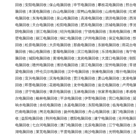
回收
|
安阳电脑回收
|
保山电脑回收
|
毕节电脑回收
|
攀枝花电脑回收
|
邢台
脑回收
|
本溪电脑回收
|
白山电脑回收
|
双鸭山电脑回收
|
山南电脑回收
|
红
电脑回收
|
东海电脑回收
|
泉山电脑回收
|
高港电脑回收
|
泗洪电脑回收
|
西
电脑回收
|
天台电脑回收
|
松阳电脑回收
|
肥东电脑回收
|
历城电脑回收
|
李
阴电脑回收
|
浙江电脑回收
|
绍兴电脑回收
|
宁德电脑回收
|
淮南电脑回收
|
壁电脑回收
|
丽江电脑回收
|
铜仁电脑回收
|
泸州电脑回收
|
保定电脑回收
|
回收
|
松原电脑回收
|
大庆电脑回收
|
那曲电脑回收
|
东丽电脑回收
|
雨花台
脑回收
|
铜山电脑回收
|
姜堰电脑回收
|
滨江电脑回收
|
乐清电脑回收
|
海宁
脑回收
|
城阳电脑回收
|
黄埔电脑回收
|
龙岗电脑回收
|
大渡口电脑回收
|
朝
电脑回收
|
赣州电脑回收
|
潍坊电脑回收
|
湛江电脑回收
|
贺州电脑回收
|
常
梁电脑回收
|
呼伦贝尔电脑回收
|
汉中电脑回收
|
张掖电脑回收
|
喀什电脑回
回收
|
宜兴电脑回收
|
滨海电脑回收
|
贾汪电脑回收
|
萧山电脑回收
|
龙港电
回收
|
即墨电脑回收
|
花都电脑回收
|
龙华电脑回收
|
渝北电脑回收
|
卢湾电
回收
|
济宁电脑回收
|
肇庆电脑回收
|
玉林电脑回收
|
张家界电脑回收
|
孝感
尔电脑回收
|
榆林电脑回收
|
平凉电脑回收
|
伊犁电脑回收
|
营口电脑回收
|
响水电脑回收
|
余杭电脑回收
|
永嘉电脑回收
|
东阳电脑回收
|
临海电脑回收
巴南电脑回收
|
闸北电脑回收
|
扬州电脑回收
|
舟山电脑回收
|
厦门电脑回收
收
|
益阳电脑回收
|
荆州电脑回收
|
濮阳电脑回收
|
遂宁电脑回收
|
沧州电脑
电脑回收
|
七台河电脑回收
|
澳门电脑回收
|
北辰电脑回收
|
江宁电脑回收
|
湖电脑回收
|
莱芜电脑回收
|
平度电脑回收
|
南沙电脑回收
|
光明电脑回收
|