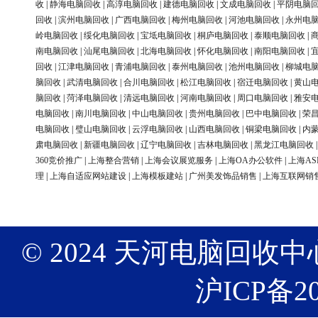
收
|
静海电脑回收
|
高淳电脑回收
|
建德电脑回收
|
文成电脑回收
|
平阴电脑
回收
|
滨州电脑回收
|
广西电脑回收
|
梅州电脑回收
|
河池电脑回收
|
永州电
岭电脑回收
|
绥化电脑回收
|
宝坻电脑回收
|
桐庐电脑回收
|
泰顺电脑回收
|
南电脑回收
|
汕尾电脑回收
|
北海电脑回收
|
怀化电脑回收
|
南阳电脑回收
|
回收
|
江津电脑回收
|
青浦电脑回收
|
泰州电脑回收
|
池州电脑回收
|
柳城电
脑回收
|
武清电脑回收
|
合川电脑回收
|
松江电脑回收
|
宿迁电脑回收
|
黄山
脑回收
|
菏泽电脑回收
|
清远电脑回收
|
河南电脑回收
|
周口电脑回收
|
雅安
电脑回收
|
南川电脑回收
|
中山电脑回收
|
贵州电脑回收
|
巴中电脑回收
|
荣
电脑回收
|
璧山电脑回收
|
云浮电脑回收
|
山西电脑回收
|
铜梁电脑回收
|
内
肃电脑回收
|
新疆电脑回收
|
辽宁电脑回收
|
吉林电脑回收
|
黑龙江电脑回收
360竞价推广
|
上海整合营销
|
上海会议展览服务
|
上海OA办公软件
|
上海AS
理
|
上海自适应网站建设
|
上海模板建站
|
广州美发饰品销售
|
上海互联网销
© 2024 天河电脑回收中心 版权
沪ICP备20