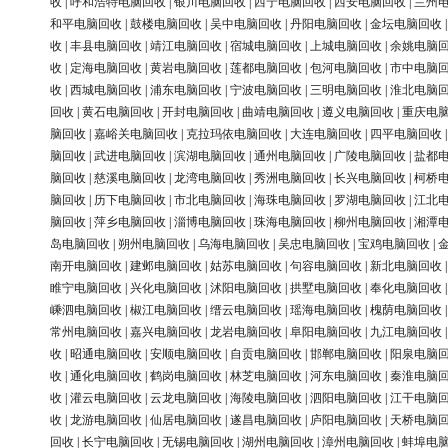
收
|
呼和浩特电脑回收
|
银川电脑回收
|
西宁电脑回收
|
西安电脑回收
|
兰州
和平电脑回收
|
鼓楼电脑回收
|
吴中电脑回收
|
丹阳电脑回收
|
金坛电脑回收
收
|
丰县电脑回收
|
靖江电脑回收
|
宿城电脑回收
|
上城电脑回收
|
余姚电脑
收
|
定海电脑回收
|
黄岩电脑回收
|
莲都电脑回收
|
包河电脑回收
|
市中电脑
收
|
西城电脑回收
|
浦东电脑回收
|
宁波电脑回收
|
三明电脑回收
|
淮北电脑
回收
|
黄石电脑回收
|
开封电脑回收
|
曲靖电脑回收
|
遵义电脑回收
|
重庆电
脑回收
|
嘉峪关电脑回收
|
克拉玛依电脑回收
|
大连电脑回收
|
四平电脑回收
脑回收
|
武进电脑回收
|
滨湖电脑回收
|
通州电脑回收
|
广陵电脑回收
|
盐都
脑回收
|
慈溪电脑回收
|
龙湾电脑回收
|
秀洲电脑回收
|
长兴电脑回收
|
柯桥
脑回收
|
历下电脑回收
|
市北电脑回收
|
海珠电脑回收
|
罗湖电脑回收
|
江北
脑回收
|
萍乡电脑回收
|
淄博电脑回收
|
珠海电脑回收
|
柳州电脑回收
|
湘潭
岛电脑回收
|
朔州电脑回收
|
乌海电脑回收
|
吴忠电脑回收
|
宝鸡电脑回收
|
南开电脑回收
|
建邺电脑回收
|
姑苏电脑回收
|
句容电脑回收
|
新北电脑回收
睢宁电脑回收
|
兴化电脑回收
|
沭阳电脑回收
|
拱墅电脑回收
|
奉化电脑回收
嵊泗电脑回收
|
椒江电脑回收
|
缙云电脑回收
|
瑶海电脑回收
|
槐荫电脑回收
常州电脑回收
|
嘉兴电脑回收
|
龙岩电脑回收
|
阜阳电脑回收
|
九江电脑回收
收
|
昭通电脑回收
|
安顺电脑回收
|
自贡电脑回收
|
邯郸电脑回收
|
阳泉电脑
收
|
通化电脑回收
|
鹤岗电脑回收
|
林芝电脑回收
|
河东电脑回收
|
秦淮电脑
收
|
灌云电脑回收
|
云龙电脑回收
|
海陵电脑回收
|
泗阳电脑回收
|
江干电脑
收
|
龙游电脑回收
|
仙居电脑回收
|
遂昌电脑回收
|
庐阳电脑回收
|
天桥电脑
回收
|
长宁电脑回收
|
无锡电脑回收
|
湖州电脑回收
|
漳州电脑回收
|
蚌埠电