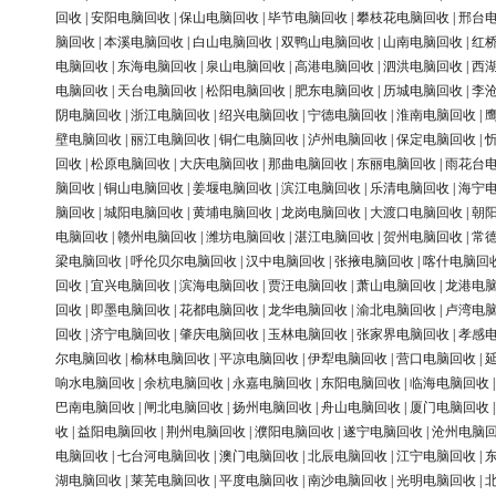
回收
|
安阳电脑回收
|
保山电脑回收
|
毕节电脑回收
|
攀枝花电脑回收
|
邢台
脑回收
|
本溪电脑回收
|
白山电脑回收
|
双鸭山电脑回收
|
山南电脑回收
|
红
电脑回收
|
东海电脑回收
|
泉山电脑回收
|
高港电脑回收
|
泗洪电脑回收
|
西
电脑回收
|
天台电脑回收
|
松阳电脑回收
|
肥东电脑回收
|
历城电脑回收
|
李
阴电脑回收
|
浙江电脑回收
|
绍兴电脑回收
|
宁德电脑回收
|
淮南电脑回收
|
壁电脑回收
|
丽江电脑回收
|
铜仁电脑回收
|
泸州电脑回收
|
保定电脑回收
|
回收
|
松原电脑回收
|
大庆电脑回收
|
那曲电脑回收
|
东丽电脑回收
|
雨花台
脑回收
|
铜山电脑回收
|
姜堰电脑回收
|
滨江电脑回收
|
乐清电脑回收
|
海宁
脑回收
|
城阳电脑回收
|
黄埔电脑回收
|
龙岗电脑回收
|
大渡口电脑回收
|
朝
电脑回收
|
赣州电脑回收
|
潍坊电脑回收
|
湛江电脑回收
|
贺州电脑回收
|
常
梁电脑回收
|
呼伦贝尔电脑回收
|
汉中电脑回收
|
张掖电脑回收
|
喀什电脑回
回收
|
宜兴电脑回收
|
滨海电脑回收
|
贾汪电脑回收
|
萧山电脑回收
|
龙港电
回收
|
即墨电脑回收
|
花都电脑回收
|
龙华电脑回收
|
渝北电脑回收
|
卢湾电
回收
|
济宁电脑回收
|
肇庆电脑回收
|
玉林电脑回收
|
张家界电脑回收
|
孝感
尔电脑回收
|
榆林电脑回收
|
平凉电脑回收
|
伊犁电脑回收
|
营口电脑回收
|
响水电脑回收
|
余杭电脑回收
|
永嘉电脑回收
|
东阳电脑回收
|
临海电脑回收
巴南电脑回收
|
闸北电脑回收
|
扬州电脑回收
|
舟山电脑回收
|
厦门电脑回收
收
|
益阳电脑回收
|
荆州电脑回收
|
濮阳电脑回收
|
遂宁电脑回收
|
沧州电脑
电脑回收
|
七台河电脑回收
|
澳门电脑回收
|
北辰电脑回收
|
江宁电脑回收
|
湖电脑回收
|
莱芜电脑回收
|
平度电脑回收
|
南沙电脑回收
|
光明电脑回收
|