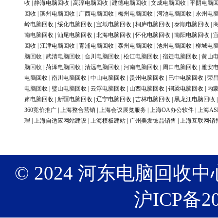
收
|
静海电脑回收
|
高淳电脑回收
|
建德电脑回收
|
文成电脑回收
|
平阴电脑
回收
|
滨州电脑回收
|
广西电脑回收
|
梅州电脑回收
|
河池电脑回收
|
永州电
岭电脑回收
|
绥化电脑回收
|
宝坻电脑回收
|
桐庐电脑回收
|
泰顺电脑回收
|
南电脑回收
|
汕尾电脑回收
|
北海电脑回收
|
怀化电脑回收
|
南阳电脑回收
|
回收
|
江津电脑回收
|
青浦电脑回收
|
泰州电脑回收
|
池州电脑回收
|
柳城电
脑回收
|
武清电脑回收
|
合川电脑回收
|
松江电脑回收
|
宿迁电脑回收
|
黄山
脑回收
|
菏泽电脑回收
|
清远电脑回收
|
河南电脑回收
|
周口电脑回收
|
雅安
电脑回收
|
南川电脑回收
|
中山电脑回收
|
贵州电脑回收
|
巴中电脑回收
|
荣
电脑回收
|
璧山电脑回收
|
云浮电脑回收
|
山西电脑回收
|
铜梁电脑回收
|
内
肃电脑回收
|
新疆电脑回收
|
辽宁电脑回收
|
吉林电脑回收
|
黑龙江电脑回收
360竞价推广
|
上海整合营销
|
上海会议展览服务
|
上海OA办公软件
|
上海AS
理
|
上海自适应网站建设
|
上海模板建站
|
广州美发饰品销售
|
上海互联网销
© 2024 河东电脑回收中心 版权
沪ICP备20