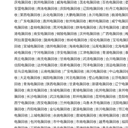
庆电脑回收
|
抚州电脑回收
|
威海电脑回收
|
茂名电脑回收
|
百色电脑回收
|
安盟电脑回收
|
商洛电脑回收
|
庆阳电脑回收
|
辽阳电脑回收
|
牡丹江电脑回
收
|
莱西电脑回收
|
从化电脑回收
|
大鹏电脑回收
|
永川电脑回收
|
杨浦电脑
收
|
广东电脑回收
|
惠州电脑回收
|
钦州电脑回收
|
郴州电脑回收
|
咸宁电脑
电脑回收
|
盘锦电脑回收
|
黑河电脑回收
|
静海电脑回收
|
高淳电脑回收
|
建
港电脑回收
|
南安电脑回收
|
铜陵电脑回收
|
滨州电脑回收
|
广西电脑回收
|
阿拉善盟电脑回收
|
陇南电脑回收
|
铁岭电脑回收
|
绥化电脑回收
|
宝坻电脑
回收
|
宣城电脑回收
|
德州电脑回收
|
海南电脑回收
|
汕尾电脑回收
|
北海电
岭电脑回收
|
宁河电脑回收
|
淳安电脑回收
|
江津电脑回收
|
青浦电脑回收
|
商丘电脑回收
|
南充电脑回收
|
甘南电脑回收
|
武清电脑回收
|
合川电脑回收
信阳电脑回收
|
达州电脑回收
|
双桥电脑回收
|
菏泽电脑回收
|
清远电脑回收
驻马店电脑回收
|
云南电脑回收
|
广安电脑回收
|
南川电脑回收
|
中山电脑回
收
|
大足电脑回收
|
揭阳电脑回收
|
河北电脑回收
|
璧山电脑回收
|
云浮电脑
回收
|
青海电脑回收
|
陕西电脑回收
|
甘肃电脑回收
|
新疆电脑回收
|
辽宁电
脑回收
|
南京电脑回收
|
东城电脑回收
|
黄埔电脑回收
|
杭州电脑回收
|
泉州
脑回收
|
长沙电脑回收
|
武汉电脑回收
|
郑州电脑回收
|
昆明电脑回收
|
贵阳
西宁电脑回收
|
西安电脑回收
|
兰州电脑回收
|
乌鲁木齐电脑回收
|
沈阳电脑
脑回收
|
丹阳电脑回收
|
金坛电脑回收
|
梁溪电脑回收
|
崇川电脑回收
|
邗江
电脑回收
|
上城电脑回收
|
余姚电脑回收
|
鹿城电脑回收
|
南湖电脑回收
|
德
电脑回收
|
包河电脑回收
|
市中电脑回收
|
市南电脑回收
|
越秀电脑回收
|
福