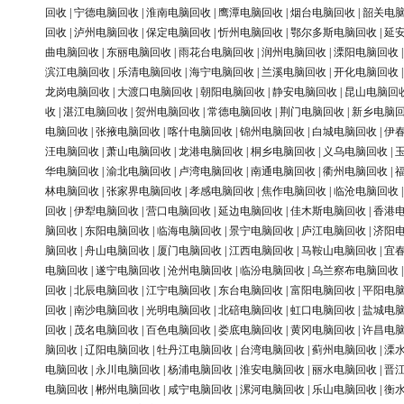
回收
|
宁德电脑回收
|
淮南电脑回收
|
鹰潭电脑回收
|
烟台电脑回收
|
韶关电
回收
|
泸州电脑回收
|
保定电脑回收
|
忻州电脑回收
|
鄂尔多斯电脑回收
|
延
曲电脑回收
|
东丽电脑回收
|
雨花台电脑回收
|
润州电脑回收
|
溧阳电脑回收
滨江电脑回收
|
乐清电脑回收
|
海宁电脑回收
|
兰溪电脑回收
|
开化电脑回收
龙岗电脑回收
|
大渡口电脑回收
|
朝阳电脑回收
|
静安电脑回收
|
昆山电脑回
收
|
湛江电脑回收
|
贺州电脑回收
|
常德电脑回收
|
荆门电脑回收
|
新乡电脑
电脑回收
|
张掖电脑回收
|
喀什电脑回收
|
锦州电脑回收
|
白城电脑回收
|
伊
汪电脑回收
|
萧山电脑回收
|
龙港电脑回收
|
桐乡电脑回收
|
义乌电脑回收
|
华电脑回收
|
渝北电脑回收
|
卢湾电脑回收
|
南通电脑回收
|
衢州电脑回收
|
林电脑回收
|
张家界电脑回收
|
孝感电脑回收
|
焦作电脑回收
|
临沧电脑回收
回收
|
伊犁电脑回收
|
营口电脑回收
|
延边电脑回收
|
佳木斯电脑回收
|
香港
脑回收
|
东阳电脑回收
|
临海电脑回收
|
景宁电脑回收
|
庐江电脑回收
|
济阳
脑回收
|
舟山电脑回收
|
厦门电脑回收
|
江西电脑回收
|
马鞍山电脑回收
|
宜
电脑回收
|
遂宁电脑回收
|
沧州电脑回收
|
临汾电脑回收
|
乌兰察布电脑回收
回收
|
北辰电脑回收
|
江宁电脑回收
|
东台电脑回收
|
富阳电脑回收
|
平阳电
回收
|
南沙电脑回收
|
光明电脑回收
|
北碚电脑回收
|
虹口电脑回收
|
盐城电
回收
|
茂名电脑回收
|
百色电脑回收
|
娄底电脑回收
|
黄冈电脑回收
|
许昌电
脑回收
|
辽阳电脑回收
|
牡丹江电脑回收
|
台湾电脑回收
|
蓟州电脑回收
|
溧
电脑回收
|
永川电脑回收
|
杨浦电脑回收
|
淮安电脑回收
|
丽水电脑回收
|
晋
电脑回收
|
郴州电脑回收
|
咸宁电脑回收
|
漯河电脑回收
|
乐山电脑回收
|
衡