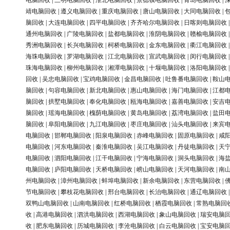
电脑回收
|
三明电脑回收
|
淮北电脑回收
|
景德镇电脑回收
|
青岛电脑回收
|
靖电脑回收
|
遵义电脑回收
|
重庆电脑回收
|
唐山电脑回收
|
大同电脑回收
|
脑回收
|
大连电脑回收
|
四平电脑回收
|
齐齐哈尔电脑回收
|
日喀则电脑回收
通州电脑回收
|
广陵电脑回收
|
盐都电脑回收
|
淮阴电脑回收
|
赣榆电脑回收
秀洲电脑回收
|
长兴电脑回收
|
柯桥电脑回收
|
金东电脑回收
|
衢江电脑回收
海珠电脑回收
|
罗湖电脑回收
|
江北电脑回收
|
宣武电脑回收
|
闵行电脑回收
珠海电脑回收
|
柳州电脑回收
|
湘潭电脑回收
|
十堰电脑回收
|
洛阳电脑回收
回收
|
吴忠电脑回收
|
宝鸡电脑回收
|
金昌电脑回收
|
吐鲁番电脑回收
|
鞍山
脑回收
|
句容电脑回收
|
新北电脑回收
|
惠山电脑回收
|
海门电脑回收
|
江都
脑回收
|
拱墅电脑回收
|
奉化电脑回收
|
瓯海电脑回收
|
嘉善电脑回收
|
安吉
脑回收
|
瑶海电脑回收
|
槐荫电脑回收
|
黄岛电脑回收
|
荔湾电脑回收
|
盐田
脑回收
|
阜阳电脑回收
|
九江电脑回收
|
枣庄电脑回收
|
汕头电脑回收
|
来宾
电脑回收
|
邯郸电脑回收
|
阳泉电脑回收
|
赤峰电脑回收
|
固原电脑回收
|
咸
电脑回收
|
河东电脑回收
|
秦淮电脑回收
|
吴江电脑回收
|
丹徒电脑回收
|
天
电脑回收
|
泗阳电脑回收
|
江干电脑回收
|
宁海电脑回收
|
洞头电脑回收
|
海
电脑回收
|
庐阳电脑回收
|
天桥电脑回收
|
崂山电脑回收
|
天河电脑回收
|
南
州电脑回收
|
漳州电脑回收
|
蚌埠电脑回收
|
新余电脑回收
|
东营电脑回收
|
节电脑回收
|
攀枝花电脑回收
|
邢台电脑回收
|
长治电脑回收
|
通辽电脑回收
双鸭山电脑回收
|
山南电脑回收
|
红桥电脑回收
|
栖霞电脑回收
|
常熟电脑回
收
|
高港电脑回收
|
泗洪电脑回收
|
西湖电脑回收
|
象山电脑回收
|
瑞安电脑
收
|
肥东电脑回收
|
历城电脑回收
|
李沧电脑回收
|
白云电脑回收
|
宝安电脑