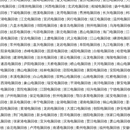
脑回收
|
开封电脑回收
|
曲靖电脑回收
|
遵义电脑回收
|
重庆电脑回收
|
唐山电脑回收
|
大
尔电脑回收
|
日喀则电脑回收
|
河西电脑回收
|
玄武电脑回收
|
相城电脑回收
|
扬中电脑
脑回收
|
下城电脑回收
|
慈溪电脑回收
|
龙湾电脑回收
|
秀洲电脑回收
|
长兴电脑回收
|
柯
罗湖电脑回收
|
江北电脑回收
|
宣武电脑回收
|
闵行电脑回收
|
镇江电脑回收
|
温州电脑
脑回收
|
六盘水电脑回收
|
绵阳电脑回收
|
秦皇岛电脑回收
|
朔州电脑回收
|
乌海电脑回
脑回收
|
姑苏电脑回收
|
句容电脑回收
|
新北电脑回收
|
惠山电脑回收
|
海门电脑回收
|
江
嘉善电脑回收
|
安吉电脑回收
|
上虞电脑回收
|
武义电脑回收
|
江山电脑回收
|
嵊泗电脑
脑回收
|
常州电脑回收
|
嘉兴电脑回收
|
龙岩电脑回收
|
阜阳电脑回收
|
九江电脑回收
|
枣
|
阳泉电脑回收
|
赤峰电脑回收
|
固原电脑回收
|
咸阳电脑回收
|
白银电脑回收
|
哈密电
电脑回收
|
建湖电脑回收
|
涟水电脑回收
|
灌云电脑回收
|
云龙电脑回收
|
海陵电脑回收
|
|
遂昌电脑回收
|
庐阳电脑回收
|
天桥电脑回收
|
崂山电脑回收
|
天河电脑回收
|
南山电
营电脑回收
|
佛山电脑回收
|
桂林电脑回收
|
邵阳电脑回收
|
襄阳电脑回收
|
安阳电脑回
脑回收
|
本溪电脑回收
|
白山电脑回收
|
双鸭山电脑回收
|
山南电脑回收
|
红桥电脑回收
|
|
西湖电脑回收
|
象山电脑回收
|
瑞安电脑回收
|
平湖电脑回收
|
南浔电脑回收
|
磐安电
台电脑回收
|
普陀电脑回收
|
江阴电脑回收
|
浙江电脑回收
|
绍兴电脑回收
|
宁德电脑回
回收
|
泸州电脑回收
|
保定电脑回收
|
忻州电脑回收
|
鄂尔多斯电脑回收
|
延安电脑回收
|
脑回收
|
新吴电脑回收
|
阜宁电脑回收
|
金湖电脑回收
|
灌南电脑回收
|
铜山电脑回收
|
姜
城阳电脑回收
|
黄埔电脑回收
|
龙岗电脑回收
|
大渡口电脑回收
|
朝阳电脑回收
|
静安电
电脑回收
|
荆门电脑回收
|
新乡电脑回收
|
普洱电脑回收
|
德阳电脑回收
|
张家口电脑回
电脑回收
|
张家港电脑回收
|
宜兴电脑回收
|
滨海电脑回收
|
贾汪电脑回收
|
萧山电脑回
回收
|
渝北电脑回收
|
卢湾电脑回收
|
南通电脑回收
|
衢州电脑回收
|
福州电脑回收
|
安徽