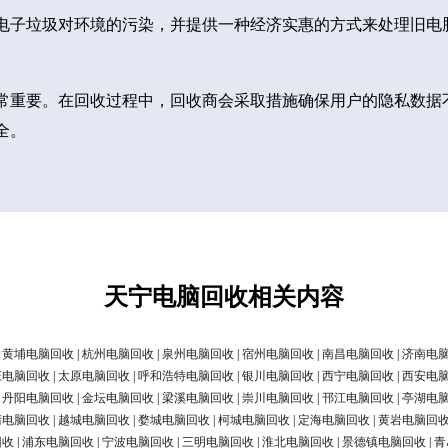
电子垃圾对环境的污染，并提供一种经济实惠的方式来处理旧电
常重要。在回收过程中，回收商会采取措施确保用户的隐私数据
全。
天宁电脑回收相关内容
|
黄埔电脑回收
|
杭州电脑回收
|
泉州电脑回收
|
宿州电脑回收
|
南昌电脑回收
|
济南电
庄电脑回收
|
太原电脑回收
|
呼和浩特电脑回收
|
银川电脑回收
|
西宁电脑回收
|
西安电
|
丹阳电脑回收
|
金坛电脑回收
|
梁溪电脑回收
|
崇川电脑回收
|
邗江电脑回收
|
亭湖电
清电脑回收
|
越城电脑回收
|
婺城电脑回收
|
柯城电脑回收
|
定海电脑回收
|
黄岩电脑回
回收
|
浦东电脑回收
|
宁波电脑回收
|
三明电脑回收
|
淮北电脑回收
|
景德镇电脑回收
|
青