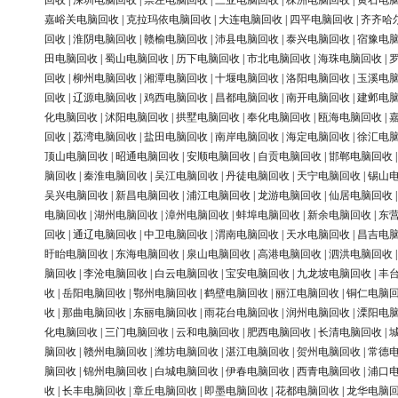
回收
|
深圳电脑回收
|
崇左电脑回收
|
三亚电脑回收
|
株洲电脑回收
|
黄石电
嘉峪关电脑回收
|
克拉玛依电脑回收
|
大连电脑回收
|
四平电脑回收
|
齐齐哈
回收
|
淮阴电脑回收
|
赣榆电脑回收
|
沛县电脑回收
|
泰兴电脑回收
|
宿豫电
田电脑回收
|
蜀山电脑回收
|
历下电脑回收
|
市北电脑回收
|
海珠电脑回收
|
回收
|
柳州电脑回收
|
湘潭电脑回收
|
十堰电脑回收
|
洛阳电脑回收
|
玉溪电
回收
|
辽源电脑回收
|
鸡西电脑回收
|
昌都电脑回收
|
南开电脑回收
|
建邺电
化电脑回收
|
沭阳电脑回收
|
拱墅电脑回收
|
奉化电脑回收
|
瓯海电脑回收
|
回收
|
荔湾电脑回收
|
盐田电脑回收
|
南岸电脑回收
|
海定电脑回收
|
徐汇电
顶山电脑回收
|
昭通电脑回收
|
安顺电脑回收
|
自贡电脑回收
|
邯郸电脑回收
脑回收
|
秦淮电脑回收
|
吴江电脑回收
|
丹徒电脑回收
|
天宁电脑回收
|
锡山
吴兴电脑回收
|
新昌电脑回收
|
浦江电脑回收
|
龙游电脑回收
|
仙居电脑回收
电脑回收
|
湖州电脑回收
|
漳州电脑回收
|
蚌埠电脑回收
|
新余电脑回收
|
东
回收
|
通辽电脑回收
|
中卫电脑回收
|
渭南电脑回收
|
天水电脑回收
|
昌吉电
盱眙电脑回收
|
东海电脑回收
|
泉山电脑回收
|
高港电脑回收
|
泗洪电脑回收
脑回收
|
李沧电脑回收
|
白云电脑回收
|
宝安电脑回收
|
九龙坡电脑回收
|
丰
收
|
岳阳电脑回收
|
鄂州电脑回收
|
鹤壁电脑回收
|
丽江电脑回收
|
铜仁电脑
收
|
那曲电脑回收
|
东丽电脑回收
|
雨花台电脑回收
|
润州电脑回收
|
溧阳电
化电脑回收
|
三门电脑回收
|
云和电脑回收
|
肥西电脑回收
|
长清电脑回收
|
脑回收
|
赣州电脑回收
|
潍坊电脑回收
|
湛江电脑回收
|
贺州电脑回收
|
常德
脑回收
|
锦州电脑回收
|
白城电脑回收
|
伊春电脑回收
|
西青电脑回收
|
浦口
收
|
长丰电脑回收
|
章丘电脑回收
|
即墨电脑回收
|
花都电脑回收
|
龙华电脑