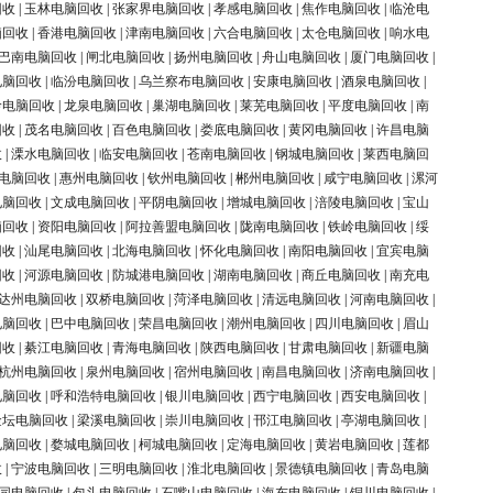
回收
|
玉林电脑回收
|
张家界电脑回收
|
孝感电脑回收
|
焦作电脑回收
|
临沧电
脑回收
|
香港电脑回收
|
津南电脑回收
|
六合电脑回收
|
太仓电脑回收
|
响水电
巴南电脑回收
|
闸北电脑回收
|
扬州电脑回收
|
舟山电脑回收
|
厦门电脑回收
|
电脑回收
|
临汾电脑回收
|
乌兰察布电脑回收
|
安康电脑回收
|
酒泉电脑回收
|
岭电脑回收
|
龙泉电脑回收
|
巢湖电脑回收
|
莱芜电脑回收
|
平度电脑回收
|
南
回收
|
茂名电脑回收
|
百色电脑回收
|
娄底电脑回收
|
黄冈电脑回收
|
许昌电脑
收
|
溧水电脑回收
|
临安电脑回收
|
苍南电脑回收
|
钢城电脑回收
|
莱西电脑回
电脑回收
|
惠州电脑回收
|
钦州电脑回收
|
郴州电脑回收
|
咸宁电脑回收
|
漯河
电脑回收
|
文成电脑回收
|
平阴电脑回收
|
增城电脑回收
|
涪陵电脑回收
|
宝山
脑回收
|
资阳电脑回收
|
阿拉善盟电脑回收
|
陇南电脑回收
|
铁岭电脑回收
|
绥
回收
|
汕尾电脑回收
|
北海电脑回收
|
怀化电脑回收
|
南阳电脑回收
|
宜宾电脑
回收
|
河源电脑回收
|
防城港电脑回收
|
湖南电脑回收
|
商丘电脑回收
|
南充电
达州电脑回收
|
双桥电脑回收
|
菏泽电脑回收
|
清远电脑回收
|
河南电脑回收
|
电脑回收
|
巴中电脑回收
|
荣昌电脑回收
|
潮州电脑回收
|
四川电脑回收
|
眉山
回收
|
綦江电脑回收
|
青海电脑回收
|
陕西电脑回收
|
甘肃电脑回收
|
新疆电脑
杭州电脑回收
|
泉州电脑回收
|
宿州电脑回收
|
南昌电脑回收
|
济南电脑回收
|
电脑回收
|
呼和浩特电脑回收
|
银川电脑回收
|
西宁电脑回收
|
西安电脑回收
|
金坛电脑回收
|
梁溪电脑回收
|
崇川电脑回收
|
邗江电脑回收
|
亭湖电脑回收
|
电脑回收
|
婺城电脑回收
|
柯城电脑回收
|
定海电脑回收
|
黄岩电脑回收
|
莲都
收
|
宁波电脑回收
|
三明电脑回收
|
淮北电脑回收
|
景德镇电脑回收
|
青岛电脑