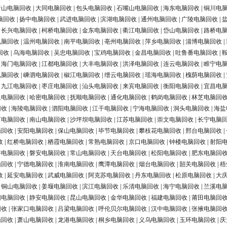
唐山电脑回收
|
大同电脑回收
|
包头电脑回收
|
石嘴山电脑回收
|
海东电脑回收
|
铜川电
脑回收
|
扬中电脑回收
|
武进电脑回收
|
滨湖电脑回收
|
通州电脑回收
|
广陵电脑回收
|
|
长兴电脑回收
|
柯桥电脑回收
|
金东电脑回收
|
衢江电脑回收
|
岱山电脑回收
|
路桥电
电脑回收
|
温州电脑回收
|
南平电脑回收
|
亳州电脑回收
|
萍乡电脑回收
|
淄博电脑回收
|
回收
|
乌海电脑回收
|
吴忠电脑回收
|
宝鸡电脑回收
|
金昌电脑回收
|
吐鲁番电脑回收
|
|
海门电脑回收
|
江都电脑回收
|
大丰电脑回收
|
洪泽电脑回收
|
连云电脑回收
|
睢宁电
电脑回收
|
嵊泗电脑回收
|
椒江电脑回收
|
缙云电脑回收
|
瑶海电脑回收
|
槐荫电脑回收
|
|
九江电脑回收
|
枣庄电脑回收
|
汕头电脑回收
|
来宾电脑回收
|
衡阳电脑回收
|
宜昌电
银电脑回收
|
哈密电脑回收
|
抚顺电脑回收
|
通化电脑回收
|
鹤岗电脑回收
|
林芝电脑回
回收
|
海陵电脑回收
|
泗阳电脑回收
|
江干电脑回收
|
宁海电脑回收
|
洞头电脑回收
|
海盐
河电脑回收
|
南山电脑回收
|
沙坪坝电脑回收
|
江苏电脑回收
|
崇文电脑回收
|
长宁电脑
脑回收
|
安阳电脑回收
|
保山电脑回收
|
毕节电脑回收
|
攀枝花电脑回收
|
邢台电脑回收
|
收
|
红桥电脑回收
|
栖霞电脑回收
|
常熟电脑回收
|
京口电脑回收
|
钟楼电脑回收
|
射阳
浔电脑回收
|
磐安电脑回收
|
常山电脑回收
|
天台电脑回收
|
松阳电脑回收
|
肥东电脑回
脑回收
|
宁德电脑回收
|
淮南电脑回收
|
鹰潭电脑回收
|
烟台电脑回收
|
韶关电脑回收
|
梧
收
|
延安电脑回收
|
武威电脑回收
|
阿克苏电脑回收
|
丹东电脑回收
|
松原电脑回收
|
大
|
铜山电脑回收
|
姜堰电脑回收
|
滨江电脑回收
|
乐清电脑回收
|
海宁电脑回收
|
兰溪电
阳电脑回收
|
静安电脑回收
|
昆山电脑回收
|
金华电脑回收
|
福建电脑回收
|
莆田电脑回
回收
|
张家口电脑回收
|
吕梁电脑回收
|
呼伦贝尔电脑回收
|
汉中电脑回收
|
张掖电脑回
脑回收
|
萧山电脑回收
|
龙港电脑回收
|
桐乡电脑回收
|
义乌电脑回收
|
玉环电脑回收
|
庆