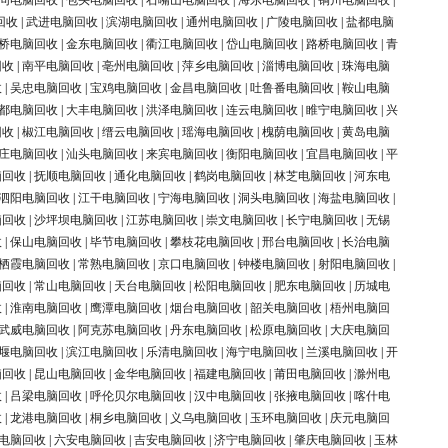
同电脑回收
|
包头电脑回收
|
石嘴山电脑回收
|
海东电脑回收
|
铜川电脑回收
|
回收
|
武进电脑回收
|
滨湖电脑回收
|
通州电脑回收
|
广陵电脑回收
|
盐都电脑
桥电脑回收
|
金东电脑回收
|
衢江电脑回收
|
岱山电脑回收
|
路桥电脑回收
|
青
回收
|
南平电脑回收
|
亳州电脑回收
|
萍乡电脑回收
|
淄博电脑回收
|
珠海电脑
收
|
吴忠电脑回收
|
宝鸡电脑回收
|
金昌电脑回收
|
吐鲁番电脑回收
|
鞍山电脑
都电脑回收
|
大丰电脑回收
|
洪泽电脑回收
|
连云电脑回收
|
睢宁电脑回收
|
兴
回收
|
椒江电脑回收
|
缙云电脑回收
|
瑶海电脑回收
|
槐荫电脑回收
|
黄岛电脑
庄电脑回收
|
汕头电脑回收
|
来宾电脑回收
|
衡阳电脑回收
|
宜昌电脑回收
|
平
脑回收
|
抚顺电脑回收
|
通化电脑回收
|
鹤岗电脑回收
|
林芝电脑回收
|
河东电
泗阳电脑回收
|
江干电脑回收
|
宁海电脑回收
|
洞头电脑回收
|
海盐电脑回收
|
脑回收
|
沙坪坝电脑回收
|
江苏电脑回收
|
崇文电脑回收
|
长宁电脑回收
|
无锡
收
|
保山电脑回收
|
毕节电脑回收
|
攀枝花电脑回收
|
邢台电脑回收
|
长治电脑
栖霞电脑回收
|
常熟电脑回收
|
京口电脑回收
|
钟楼电脑回收
|
射阳电脑回收
|
脑回收
|
常山电脑回收
|
天台电脑回收
|
松阳电脑回收
|
肥东电脑回收
|
历城电
收
|
淮南电脑回收
|
鹰潭电脑回收
|
烟台电脑回收
|
韶关电脑回收
|
梧州电脑回
武威电脑回收
|
阿克苏电脑回收
|
丹东电脑回收
|
松原电脑回收
|
大庆电脑回
堰电脑回收
|
滨江电脑回收
|
乐清电脑回收
|
海宁电脑回收
|
兰溪电脑回收
|
开
脑回收
|
昆山电脑回收
|
金华电脑回收
|
福建电脑回收
|
莆田电脑回收
|
滁州电
收
|
吕梁电脑回收
|
呼伦贝尔电脑回收
|
汉中电脑回收
|
张掖电脑回收
|
喀什电
收
|
龙港电脑回收
|
桐乡电脑回收
|
义乌电脑回收
|
玉环电脑回收
|
庆元电脑回
电脑回收
|
六安电脑回收
|
吉安电脑回收
|
济宁电脑回收
|
肇庆电脑回收
|
玉林