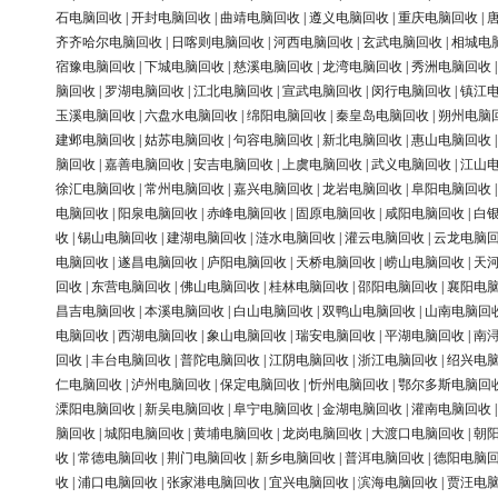
石电脑回收
|
开封电脑回收
|
曲靖电脑回收
|
遵义电脑回收
|
重庆电脑回收
|
齐齐哈尔电脑回收
|
日喀则电脑回收
|
河西电脑回收
|
玄武电脑回收
|
相城电
宿豫电脑回收
|
下城电脑回收
|
慈溪电脑回收
|
龙湾电脑回收
|
秀洲电脑回收
脑回收
|
罗湖电脑回收
|
江北电脑回收
|
宣武电脑回收
|
闵行电脑回收
|
镇江
玉溪电脑回收
|
六盘水电脑回收
|
绵阳电脑回收
|
秦皇岛电脑回收
|
朔州电脑
建邺电脑回收
|
姑苏电脑回收
|
句容电脑回收
|
新北电脑回收
|
惠山电脑回收
脑回收
|
嘉善电脑回收
|
安吉电脑回收
|
上虞电脑回收
|
武义电脑回收
|
江山
徐汇电脑回收
|
常州电脑回收
|
嘉兴电脑回收
|
龙岩电脑回收
|
阜阳电脑回收
电脑回收
|
阳泉电脑回收
|
赤峰电脑回收
|
固原电脑回收
|
咸阳电脑回收
|
白
收
|
锡山电脑回收
|
建湖电脑回收
|
涟水电脑回收
|
灌云电脑回收
|
云龙电脑
电脑回收
|
遂昌电脑回收
|
庐阳电脑回收
|
天桥电脑回收
|
崂山电脑回收
|
天
回收
|
东营电脑回收
|
佛山电脑回收
|
桂林电脑回收
|
邵阳电脑回收
|
襄阳电
昌吉电脑回收
|
本溪电脑回收
|
白山电脑回收
|
双鸭山电脑回收
|
山南电脑回
电脑回收
|
西湖电脑回收
|
象山电脑回收
|
瑞安电脑回收
|
平湖电脑回收
|
南
回收
|
丰台电脑回收
|
普陀电脑回收
|
江阴电脑回收
|
浙江电脑回收
|
绍兴电
仁电脑回收
|
泸州电脑回收
|
保定电脑回收
|
忻州电脑回收
|
鄂尔多斯电脑回
溧阳电脑回收
|
新吴电脑回收
|
阜宁电脑回收
|
金湖电脑回收
|
灌南电脑回收
脑回收
|
城阳电脑回收
|
黄埔电脑回收
|
龙岗电脑回收
|
大渡口电脑回收
|
朝
收
|
常德电脑回收
|
荆门电脑回收
|
新乡电脑回收
|
普洱电脑回收
|
德阳电脑
收
|
浦口电脑回收
|
张家港电脑回收
|
宜兴电脑回收
|
滨海电脑回收
|
贾汪电