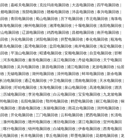
脑回收
|
嘉峪关电脑回收
|
克拉玛依电脑回收
|
大连电脑回收
|
四平电脑回收
|
盐都电脑回收
|
淮阴电脑回收
|
赣榆电脑回收
|
沛县电脑回收
|
泰兴电脑回收
|
脑回收
|
青田电脑回收
|
蜀山电脑回收
|
历下电脑回收
|
市北电脑回收
|
海珠电
珠海电脑回收
|
柳州电脑回收
|
湘潭电脑回收
|
十堰电脑回收
|
洛阳电脑回收
|
鞍山电脑回收
|
辽源电脑回收
|
鸡西电脑回收
|
昌都电脑回收
|
南开电脑回收
|
脑回收
|
兴化电脑回收
|
沭阳电脑回收
|
拱墅电脑回收
|
奉化电脑回收
|
瓯海电
黄岛电脑回收
|
荔湾电脑回收
|
盐田电脑回收
|
南岸电脑回收
|
海定电脑回收
|
脑回收
|
平顶山电脑回收
|
昭通电脑回收
|
安顺电脑回收
|
自贡电脑回收
|
邯郸
收
|
河东电脑回收
|
秦淮电脑回收
|
吴江电脑回收
|
丹徒电脑回收
|
天宁电脑回
电脑回收
|
吴兴电脑回收
|
新昌电脑回收
|
浦江电脑回收
|
龙游电脑回收
|
仙居
回收
|
无锡电脑回收
|
湖州电脑回收
|
漳州电脑回收
|
蚌埠电脑回收
|
新余电脑
长治电脑回收
|
通辽电脑回收
|
中卫电脑回收
|
渭南电脑回收
|
天水电脑回收
|
电脑回收
|
盱眙电脑回收
|
东海电脑回收
|
泉山电脑回收
|
高港电脑回收
|
泗洪
收
|
历城电脑回收
|
李沧电脑回收
|
白云电脑回收
|
宝安电脑回收
|
九龙坡电脑
州电脑回收
|
岳阳电脑回收
|
鄂州电脑回收
|
鹤壁电脑回收
|
丽江电脑回收
|
铜
庆电脑回收
|
那曲电脑回收
|
东丽电脑回收
|
雨花台电脑回收
|
润州电脑回收
|
脑回收
|
开化电脑回收
|
三门电脑回收
|
云和电脑回收
|
肥西电脑回收
|
长清电
收
|
滁州电脑回收
|
赣州电脑回收
|
潍坊电脑回收
|
湛江电脑回收
|
贺州电脑回
收
|
喀什电脑回收
|
锦州电脑回收
|
白城电脑回收
|
伊春电脑回收
|
西青电脑回
元电脑回收
|
长丰电脑回收
|
章丘电脑回收
|
即墨电脑回收
|
花都电脑回收
|
龙