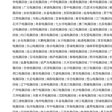
华电脑回收
|
渝北电脑回收
|
卢湾电脑回收
|
南通电脑回收
|
衢州电脑回收
|
脑回收
|
广元电脑回收
|
承德电脑回收
|
晋中电脑回收
|
巴彦淖尔电脑回收
|
脑回收
|
余杭电脑回收
|
永嘉电脑回收
|
东阳电脑回收
|
临海电脑回收
|
景宁
江西电脑回收
|
马鞍山电脑回收
|
宜春电脑回收
|
泰安电脑回收
|
江门电脑回
石河子电脑回收
|
阜新电脑回收
|
七台河电脑回收
|
澳门电脑回收
|
北辰电脑
沙电脑回收
|
光明电脑回收
|
北碚电脑回收
|
虹口电脑回收
|
盐城电脑回收
|
回收
|
内江电脑回收
|
廊坊电脑回收
|
运城电脑回收
|
兴安盟电脑回收
|
商洛
收
|
从化电脑回收
|
大鹏电脑回收
|
永川电脑回收
|
杨浦电脑回收
|
淮安电脑
电脑回收
|
乐山电脑回收
|
衡水电脑回收
|
晋城电脑回收
|
锡林郭勒盟电脑回
电脑回收
|
连云港电脑回收
|
南安电脑回收
|
铜陵电脑回收
|
滨州电脑回收
|
化电脑回收
|
宝坻电脑回收
|
桐庐电脑回收
|
泰顺电脑回收
|
商河电脑回收
|
回收
|
临夏电脑回收
|
葫芦岛电脑回收
|
大兴安岭电脑回收
|
宁河电脑回收
|
脑回收
|
甘南电脑回收
|
武清电脑回收
|
合川电脑回收
|
松江电脑回收
|
宿迁
周口电脑回收
|
雅安电脑回收
|
万盛电脑回收
|
莱芜电脑回收
|
东莞电脑回收
电脑回收
|
大足电脑回收
|
揭阳电脑回收
|
河北电脑回收
|
璧山电脑回收
|
云
回收
|
辽宁电脑回收
|
吉林电脑回收
|
黑龙江电脑回收
|
西藏电脑回收
|
合肥
广州电脑回收
|
南宁电脑回收
|
海口电脑回收
|
长沙电脑回收
|
武汉电脑回收
兰州电脑回收
|
乌鲁木齐电脑回收
|
沈阳电脑回收
|
长春电脑回收
|
哈尔滨电
清江浦电脑回收
|
海州电脑回收
|
丰县电脑回收
|
靖江电脑回收
|
宿城电脑回
电脑回收
|
包河电脑回收
|
市中电脑回收
|
市南电脑回收
|
越秀电脑回收
|
福