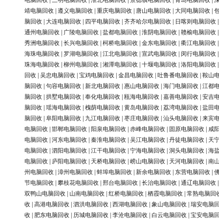
电脑回收
|
三明电脑回收
|
淮北电脑回收
|
景德镇电脑回收
|
青岛电脑回收
|
靖电脑回收
|
遵义电脑回收
|
重庆电脑回收
|
唐山电脑回收
|
大同电脑回收
|
脑回收
|
大连电脑回收
|
四平电脑回收
|
齐齐哈尔电脑回收
|
日喀则电脑回收
通州电脑回收
|
广陵电脑回收
|
盐都电脑回收
|
淮阴电脑回收
|
赣榆电脑回收
秀洲电脑回收
|
长兴电脑回收
|
柯桥电脑回收
|
金东电脑回收
|
衢江电脑回收
海珠电脑回收
|
罗湖电脑回收
|
江北电脑回收
|
宣武电脑回收
|
闵行电脑回收
珠海电脑回收
|
柳州电脑回收
|
湘潭电脑回收
|
十堰电脑回收
|
洛阳电脑回收
回收
|
吴忠电脑回收
|
宝鸡电脑回收
|
金昌电脑回收
|
吐鲁番电脑回收
|
鞍山
脑回收
|
句容电脑回收
|
新北电脑回收
|
惠山电脑回收
|
海门电脑回收
|
江都
脑回收
|
拱墅电脑回收
|
奉化电脑回收
|
瓯海电脑回收
|
嘉善电脑回收
|
安吉
脑回收
|
瑶海电脑回收
|
槐荫电脑回收
|
黄岛电脑回收
|
荔湾电脑回收
|
盐田
脑回收
|
阜阳电脑回收
|
九江电脑回收
|
枣庄电脑回收
|
汕头电脑回收
|
来宾
电脑回收
|
邯郸电脑回收
|
阳泉电脑回收
|
赤峰电脑回收
|
固原电脑回收
|
咸
电脑回收
|
河东电脑回收
|
秦淮电脑回收
|
吴江电脑回收
|
丹徒电脑回收
|
天
电脑回收
|
泗阳电脑回收
|
江干电脑回收
|
宁海电脑回收
|
洞头电脑回收
|
海
电脑回收
|
庐阳电脑回收
|
天桥电脑回收
|
崂山电脑回收
|
天河电脑回收
|
南
州电脑回收
|
漳州电脑回收
|
蚌埠电脑回收
|
新余电脑回收
|
东营电脑回收
|
节电脑回收
|
攀枝花电脑回收
|
邢台电脑回收
|
长治电脑回收
|
通辽电脑回收
双鸭山电脑回收
|
山南电脑回收
|
红桥电脑回收
|
栖霞电脑回收
|
常熟电脑回
收
|
高港电脑回收
|
泗洪电脑回收
|
西湖电脑回收
|
象山电脑回收
|
瑞安电脑
收
|
肥东电脑回收
|
历城电脑回收
|
李沧电脑回收
|
白云电脑回收
|
宝安电脑