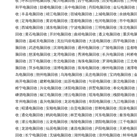
收
|
呼和浩特电脑回收
|
银川电脑回收
|
西宁电脑回收
|
西安电脑回收
|
兰州
和平电脑回收
|
鼓楼电脑回收
|
吴中电脑回收
|
丹阳电脑回收
|
金坛电脑回收
收
|
丰县电脑回收
|
靖江电脑回收
|
宿城电脑回收
|
上城电脑回收
|
余姚电脑
收
|
定海电脑回收
|
黄岩电脑回收
|
莲都电脑回收
|
包河电脑回收
|
市中电脑
收
|
西城电脑回收
|
浦东电脑回收
|
宁波电脑回收
|
三明电脑回收
|
淮北电脑
回收
|
黄石电脑回收
|
开封电脑回收
|
曲靖电脑回收
|
遵义电脑回收
|
重庆电
脑回收
|
嘉峪关电脑回收
|
克拉玛依电脑回收
|
大连电脑回收
|
四平电脑回收
脑回收
|
武进电脑回收
|
滨湖电脑回收
|
通州电脑回收
|
广陵电脑回收
|
盐都
脑回收
|
慈溪电脑回收
|
龙湾电脑回收
|
秀洲电脑回收
|
长兴电脑回收
|
柯桥
脑回收
|
历下电脑回收
|
市北电脑回收
|
海珠电脑回收
|
罗湖电脑回收
|
江北
脑回收
|
萍乡电脑回收
|
淄博电脑回收
|
珠海电脑回收
|
柳州电脑回收
|
湘潭
岛电脑回收
|
朔州电脑回收
|
乌海电脑回收
|
吴忠电脑回收
|
宝鸡电脑回收
|
南开电脑回收
|
建邺电脑回收
|
姑苏电脑回收
|
句容电脑回收
|
新北电脑回收
睢宁电脑回收
|
兴化电脑回收
|
沭阳电脑回收
|
拱墅电脑回收
|
奉化电脑回收
嵊泗电脑回收
|
椒江电脑回收
|
缙云电脑回收
|
瑶海电脑回收
|
槐荫电脑回收
常州电脑回收
|
嘉兴电脑回收
|
龙岩电脑回收
|
阜阳电脑回收
|
九江电脑回收
收
|
昭通电脑回收
|
安顺电脑回收
|
自贡电脑回收
|
邯郸电脑回收
|
阳泉电脑
收
|
通化电脑回收
|
鹤岗电脑回收
|
林芝电脑回收
|
河东电脑回收
|
秦淮电脑
收
|
灌云电脑回收
|
云龙电脑回收
|
海陵电脑回收
|
泗阳电脑回收
|
江干电脑
收
|
龙游电脑回收
|
仙居电脑回收
|
遂昌电脑回收
|
庐阳电脑回收
|
天桥电脑
回收
|
长宁电脑回收
|
无锡电脑回收
|
湖州电脑回收
|
漳州电脑回收
|
蚌埠电