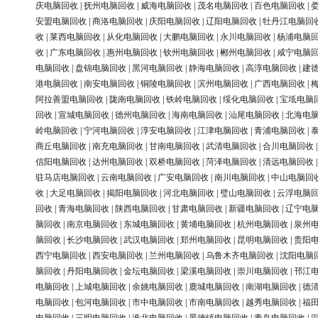
庆电脑回收
|
抚州电脑回收
|
威海电脑回收
|
茂名电脑回收
|
百色电脑回收
|
安盟电脑回收
|
商洛电脑回收
|
庆阳电脑回收
|
辽阳电脑回收
|
牡丹江电脑回
收
|
莱西电脑回收
|
从化电脑回收
|
大鹏电脑回收
|
永川电脑回收
|
杨浦电脑
收
|
广东电脑回收
|
惠州电脑回收
|
钦州电脑回收
|
郴州电脑回收
|
咸宁电脑
电脑回收
|
盘锦电脑回收
|
黑河电脑回收
|
静海电脑回收
|
高淳电脑回收
|
建
港电脑回收
|
南安电脑回收
|
铜陵电脑回收
|
滨州电脑回收
|
广西电脑回收
|
阿拉善盟电脑回收
|
陇南电脑回收
|
铁岭电脑回收
|
绥化电脑回收
|
宝坻电脑
回收
|
宣城电脑回收
|
德州电脑回收
|
海南电脑回收
|
汕尾电脑回收
|
北海电
岭电脑回收
|
宁河电脑回收
|
淳安电脑回收
|
江津电脑回收
|
青浦电脑回收
|
商丘电脑回收
|
南充电脑回收
|
甘南电脑回收
|
武清电脑回收
|
合川电脑回收
信阳电脑回收
|
达州电脑回收
|
双桥电脑回收
|
菏泽电脑回收
|
清远电脑回收
驻马店电脑回收
|
云南电脑回收
|
广安电脑回收
|
南川电脑回收
|
中山电脑回
收
|
大足电脑回收
|
揭阳电脑回收
|
河北电脑回收
|
璧山电脑回收
|
云浮电脑
回收
|
青海电脑回收
|
陕西电脑回收
|
甘肃电脑回收
|
新疆电脑回收
|
辽宁电
脑回收
|
南京电脑回收
|
东城电脑回收
|
黄埔电脑回收
|
杭州电脑回收
|
泉州
脑回收
|
长沙电脑回收
|
武汉电脑回收
|
郑州电脑回收
|
昆明电脑回收
|
贵阳
西宁电脑回收
|
西安电脑回收
|
兰州电脑回收
|
乌鲁木齐电脑回收
|
沈阳电脑
脑回收
|
丹阳电脑回收
|
金坛电脑回收
|
梁溪电脑回收
|
崇川电脑回收
|
邗江
电脑回收
|
上城电脑回收
|
余姚电脑回收
|
鹿城电脑回收
|
南湖电脑回收
|
德
电脑回收
|
包河电脑回收
|
市中电脑回收
|
市南电脑回收
|
越秀电脑回收
|
福