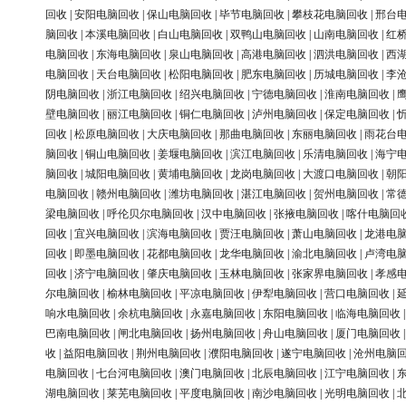
回收
|
安阳电脑回收
|
保山电脑回收
|
毕节电脑回收
|
攀枝花电脑回收
|
邢台
脑回收
|
本溪电脑回收
|
白山电脑回收
|
双鸭山电脑回收
|
山南电脑回收
|
红
电脑回收
|
东海电脑回收
|
泉山电脑回收
|
高港电脑回收
|
泗洪电脑回收
|
西
电脑回收
|
天台电脑回收
|
松阳电脑回收
|
肥东电脑回收
|
历城电脑回收
|
李
阴电脑回收
|
浙江电脑回收
|
绍兴电脑回收
|
宁德电脑回收
|
淮南电脑回收
|
壁电脑回收
|
丽江电脑回收
|
铜仁电脑回收
|
泸州电脑回收
|
保定电脑回收
|
回收
|
松原电脑回收
|
大庆电脑回收
|
那曲电脑回收
|
东丽电脑回收
|
雨花台
脑回收
|
铜山电脑回收
|
姜堰电脑回收
|
滨江电脑回收
|
乐清电脑回收
|
海宁
脑回收
|
城阳电脑回收
|
黄埔电脑回收
|
龙岗电脑回收
|
大渡口电脑回收
|
朝
电脑回收
|
赣州电脑回收
|
潍坊电脑回收
|
湛江电脑回收
|
贺州电脑回收
|
常
梁电脑回收
|
呼伦贝尔电脑回收
|
汉中电脑回收
|
张掖电脑回收
|
喀什电脑回
回收
|
宜兴电脑回收
|
滨海电脑回收
|
贾汪电脑回收
|
萧山电脑回收
|
龙港电
回收
|
即墨电脑回收
|
花都电脑回收
|
龙华电脑回收
|
渝北电脑回收
|
卢湾电
回收
|
济宁电脑回收
|
肇庆电脑回收
|
玉林电脑回收
|
张家界电脑回收
|
孝感
尔电脑回收
|
榆林电脑回收
|
平凉电脑回收
|
伊犁电脑回收
|
营口电脑回收
|
响水电脑回收
|
余杭电脑回收
|
永嘉电脑回收
|
东阳电脑回收
|
临海电脑回收
巴南电脑回收
|
闸北电脑回收
|
扬州电脑回收
|
舟山电脑回收
|
厦门电脑回收
收
|
益阳电脑回收
|
荆州电脑回收
|
濮阳电脑回收
|
遂宁电脑回收
|
沧州电脑
电脑回收
|
七台河电脑回收
|
澳门电脑回收
|
北辰电脑回收
|
江宁电脑回收
|
湖电脑回收
|
莱芜电脑回收
|
平度电脑回收
|
南沙电脑回收
|
光明电脑回收
|