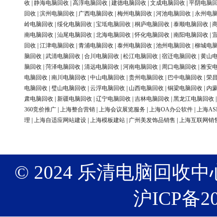
收
|
静海电脑回收
|
高淳电脑回收
|
建德电脑回收
|
文成电脑回收
|
平阴电脑
回收
|
滨州电脑回收
|
广西电脑回收
|
梅州电脑回收
|
河池电脑回收
|
永州电
岭电脑回收
|
绥化电脑回收
|
宝坻电脑回收
|
桐庐电脑回收
|
泰顺电脑回收
|
南电脑回收
|
汕尾电脑回收
|
北海电脑回收
|
怀化电脑回收
|
南阳电脑回收
|
回收
|
江津电脑回收
|
青浦电脑回收
|
泰州电脑回收
|
池州电脑回收
|
柳城电
脑回收
|
武清电脑回收
|
合川电脑回收
|
松江电脑回收
|
宿迁电脑回收
|
黄山
脑回收
|
菏泽电脑回收
|
清远电脑回收
|
河南电脑回收
|
周口电脑回收
|
雅安
电脑回收
|
南川电脑回收
|
中山电脑回收
|
贵州电脑回收
|
巴中电脑回收
|
荣
电脑回收
|
璧山电脑回收
|
云浮电脑回收
|
山西电脑回收
|
铜梁电脑回收
|
内
肃电脑回收
|
新疆电脑回收
|
辽宁电脑回收
|
吉林电脑回收
|
黑龙江电脑回收
360竞价推广
|
上海整合营销
|
上海会议展览服务
|
上海OA办公软件
|
上海AS
理
|
上海自适应网站建设
|
上海模板建站
|
广州美发饰品销售
|
上海互联网销
© 2024 乐清电脑回收中心 版权
沪ICP备20