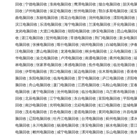
回收
|
宁德电脑回收
|
淮南电脑回收
|
鹰潭电脑回收
|
烟台电脑回收
|
韶关电
回收
|
泸州电脑回收
|
保定电脑回收
|
忻州电脑回收
|
鄂尔多斯电脑回收
|
延
曲电脑回收
|
东丽电脑回收
|
雨花台电脑回收
|
润州电脑回收
|
溧阳电脑回收
滨江电脑回收
|
乐清电脑回收
|
海宁电脑回收
|
兰溪电脑回收
|
开化电脑回收
龙岗电脑回收
|
大渡口电脑回收
|
朝阳电脑回收
|
静安电脑回收
|
昆山电脑回
收
|
湛江电脑回收
|
贺州电脑回收
|
常德电脑回收
|
荆门电脑回收
|
新乡电脑
电脑回收
|
张掖电脑回收
|
喀什电脑回收
|
锦州电脑回收
|
白城电脑回收
|
伊
汪电脑回收
|
萧山电脑回收
|
龙港电脑回收
|
桐乡电脑回收
|
义乌电脑回收
|
华电脑回收
|
渝北电脑回收
|
卢湾电脑回收
|
南通电脑回收
|
衢州电脑回收
|
林电脑回收
|
张家界电脑回收
|
孝感电脑回收
|
焦作电脑回收
|
临沧电脑回收
回收
|
伊犁电脑回收
|
营口电脑回收
|
延边电脑回收
|
佳木斯电脑回收
|
香港
脑回收
|
东阳电脑回收
|
临海电脑回收
|
景宁电脑回收
|
庐江电脑回收
|
济阳
脑回收
|
舟山电脑回收
|
厦门电脑回收
|
江西电脑回收
|
马鞍山电脑回收
|
宜
电脑回收
|
遂宁电脑回收
|
沧州电脑回收
|
临汾电脑回收
|
乌兰察布电脑回收
回收
|
北辰电脑回收
|
江宁电脑回收
|
东台电脑回收
|
富阳电脑回收
|
平阳电
回收
|
南沙电脑回收
|
光明电脑回收
|
北碚电脑回收
|
虹口电脑回收
|
盐城电
回收
|
茂名电脑回收
|
百色电脑回收
|
娄底电脑回收
|
黄冈电脑回收
|
许昌电
脑回收
|
辽阳电脑回收
|
牡丹江电脑回收
|
台湾电脑回收
|
蓟州电脑回收
|
溧
电脑回收
|
永川电脑回收
|
杨浦电脑回收
|
淮安电脑回收
|
丽水电脑回收
|
晋
电脑回收
|
郴州电脑回收
|
咸宁电脑回收
|
漯河电脑回收
|
乐山电脑回收
|
衡