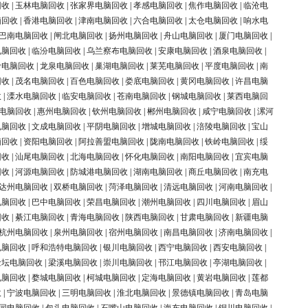
回收
|
玉林电脑回收
|
张家界电脑回收
|
孝感电脑回收
|
焦作电脑回收
|
临沧电
脑回收
|
香港电脑回收
|
津南电脑回收
|
六合电脑回收
|
太仓电脑回收
|
响水电
巴南电脑回收
|
闸北电脑回收
|
扬州电脑回收
|
舟山电脑回收
|
厦门电脑回收
|
电脑回收
|
临汾电脑回收
|
乌兰察布电脑回收
|
安康电脑回收
|
酒泉电脑回收
|
岭电脑回收
|
龙泉电脑回收
|
巢湖电脑回收
|
莱芜电脑回收
|
平度电脑回收
|
南
回收
|
茂名电脑回收
|
百色电脑回收
|
娄底电脑回收
|
黄冈电脑回收
|
许昌电脑
收
|
溧水电脑回收
|
临安电脑回收
|
苍南电脑回收
|
钢城电脑回收
|
莱西电脑回
电脑回收
|
惠州电脑回收
|
钦州电脑回收
|
郴州电脑回收
|
咸宁电脑回收
|
漯河
电脑回收
|
文成电脑回收
|
平阴电脑回收
|
增城电脑回收
|
涪陵电脑回收
|
宝山
脑回收
|
资阳电脑回收
|
阿拉善盟电脑回收
|
陇南电脑回收
|
铁岭电脑回收
|
绥
回收
|
汕尾电脑回收
|
北海电脑回收
|
怀化电脑回收
|
南阳电脑回收
|
宜宾电脑
回收
|
河源电脑回收
|
防城港电脑回收
|
湖南电脑回收
|
商丘电脑回收
|
南充电
达州电脑回收
|
双桥电脑回收
|
菏泽电脑回收
|
清远电脑回收
|
河南电脑回收
|
电脑回收
|
巴中电脑回收
|
荣昌电脑回收
|
潮州电脑回收
|
四川电脑回收
|
眉山
回收
|
綦江电脑回收
|
青海电脑回收
|
陕西电脑回收
|
甘肃电脑回收
|
新疆电脑
杭州电脑回收
|
泉州电脑回收
|
宿州电脑回收
|
南昌电脑回收
|
济南电脑回收
|
电脑回收
|
呼和浩特电脑回收
|
银川电脑回收
|
西宁电脑回收
|
西安电脑回收
|
金坛电脑回收
|
梁溪电脑回收
|
崇川电脑回收
|
邗江电脑回收
|
亭湖电脑回收
|
电脑回收
|
婺城电脑回收
|
柯城电脑回收
|
定海电脑回收
|
黄岩电脑回收
|
莲都
收
|
宁波电脑回收
|
三明电脑回收
|
淮北电脑回收
|
景德镇电脑回收
|
青岛电脑