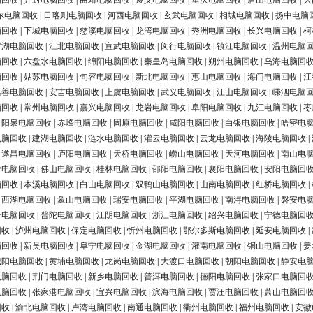
脑回收
|
开封电脑回收
|
曲靖电脑回收
|
遵义电脑回收
|
重庆电脑回收
|
唐山电脑回收
|
大
尔电脑回收
|
日喀则电脑回收
|
河西电脑回收
|
玄武电脑回收
|
相城电脑回收
|
扬中电脑
脑回收
|
下城电脑回收
|
慈溪电脑回收
|
龙湾电脑回收
|
秀洲电脑回收
|
长兴电脑回收
|
柯
罗湖电脑回收
|
江北电脑回收
|
宣武电脑回收
|
闵行电脑回收
|
镇江电脑回收
|
温州电脑
脑回收
|
六盘水电脑回收
|
绵阳电脑回收
|
秦皇岛电脑回收
|
朔州电脑回收
|
乌海电脑回
脑回收
|
姑苏电脑回收
|
句容电脑回收
|
新北电脑回收
|
惠山电脑回收
|
海门电脑回收
|
江
嘉善电脑回收
|
安吉电脑回收
|
上虞电脑回收
|
武义电脑回收
|
江山电脑回收
|
嵊泗电脑
脑回收
|
常州电脑回收
|
嘉兴电脑回收
|
龙岩电脑回收
|
阜阳电脑回收
|
九江电脑回收
|
枣
|
阳泉电脑回收
|
赤峰电脑回收
|
固原电脑回收
|
咸阳电脑回收
|
白银电脑回收
|
哈密电
电脑回收
|
建湖电脑回收
|
涟水电脑回收
|
灌云电脑回收
|
云龙电脑回收
|
海陵电脑回收
|
|
遂昌电脑回收
|
庐阳电脑回收
|
天桥电脑回收
|
崂山电脑回收
|
天河电脑回收
|
南山电
营电脑回收
|
佛山电脑回收
|
桂林电脑回收
|
邵阳电脑回收
|
襄阳电脑回收
|
安阳电脑回
脑回收
|
本溪电脑回收
|
白山电脑回收
|
双鸭山电脑回收
|
山南电脑回收
|
红桥电脑回收
|
|
西湖电脑回收
|
象山电脑回收
|
瑞安电脑回收
|
平湖电脑回收
|
南浔电脑回收
|
磐安电
台电脑回收
|
普陀电脑回收
|
江阴电脑回收
|
浙江电脑回收
|
绍兴电脑回收
|
宁德电脑回
回收
|
泸州电脑回收
|
保定电脑回收
|
忻州电脑回收
|
鄂尔多斯电脑回收
|
延安电脑回收
|
脑回收
|
新吴电脑回收
|
阜宁电脑回收
|
金湖电脑回收
|
灌南电脑回收
|
铜山电脑回收
|
姜
城阳电脑回收
|
黄埔电脑回收
|
龙岗电脑回收
|
大渡口电脑回收
|
朝阳电脑回收
|
静安电
电脑回收
|
荆门电脑回收
|
新乡电脑回收
|
普洱电脑回收
|
德阳电脑回收
|
张家口电脑回
电脑回收
|
张家港电脑回收
|
宜兴电脑回收
|
滨海电脑回收
|
贾汪电脑回收
|
萧山电脑回
回收
|
渝北电脑回收
|
卢湾电脑回收
|
南通电脑回收
|
衢州电脑回收
|
福州电脑回收
|
安徽