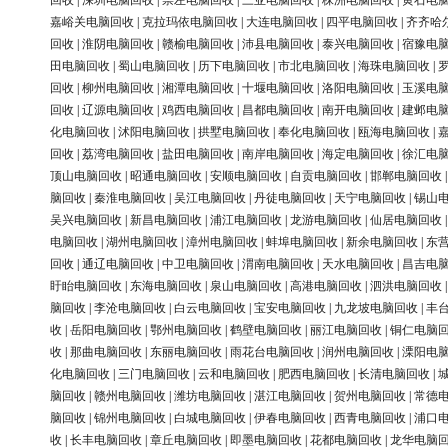
回收
|
深圳电脑回收
|
崇左电脑回收
|
三亚电脑回收
|
株洲电脑回收
|
黄石电
嘉峪关电脑回收
|
克拉玛依电脑回收
|
大连电脑回收
|
四平电脑回收
|
齐齐哈
回收
|
淮阴电脑回收
|
赣榆电脑回收
|
沛县电脑回收
|
泰兴电脑回收
|
宿豫电
田电脑回收
|
蜀山电脑回收
|
历下电脑回收
|
市北电脑回收
|
海珠电脑回收
|
回收
|
柳州电脑回收
|
湘潭电脑回收
|
十堰电脑回收
|
洛阳电脑回收
|
玉溪电
回收
|
辽源电脑回收
|
鸡西电脑回收
|
昌都电脑回收
|
南开电脑回收
|
建邺电
化电脑回收
|
沭阳电脑回收
|
拱墅电脑回收
|
奉化电脑回收
|
瓯海电脑回收
|
回收
|
荔湾电脑回收
|
盐田电脑回收
|
南岸电脑回收
|
海定电脑回收
|
徐汇电
顶山电脑回收
|
昭通电脑回收
|
安顺电脑回收
|
自贡电脑回收
|
邯郸电脑回收
脑回收
|
秦淮电脑回收
|
吴江电脑回收
|
丹徒电脑回收
|
天宁电脑回收
|
锡山
吴兴电脑回收
|
新昌电脑回收
|
浦江电脑回收
|
龙游电脑回收
|
仙居电脑回收
电脑回收
|
湖州电脑回收
|
漳州电脑回收
|
蚌埠电脑回收
|
新余电脑回收
|
东
回收
|
通辽电脑回收
|
中卫电脑回收
|
渭南电脑回收
|
天水电脑回收
|
昌吉电
盱眙电脑回收
|
东海电脑回收
|
泉山电脑回收
|
高港电脑回收
|
泗洪电脑回收
脑回收
|
李沧电脑回收
|
白云电脑回收
|
宝安电脑回收
|
九龙坡电脑回收
|
丰
收
|
岳阳电脑回收
|
鄂州电脑回收
|
鹤壁电脑回收
|
丽江电脑回收
|
铜仁电脑
收
|
那曲电脑回收
|
东丽电脑回收
|
雨花台电脑回收
|
润州电脑回收
|
溧阳电
化电脑回收
|
三门电脑回收
|
云和电脑回收
|
肥西电脑回收
|
长清电脑回收
|
脑回收
|
赣州电脑回收
|
潍坊电脑回收
|
湛江电脑回收
|
贺州电脑回收
|
常德
脑回收
|
锦州电脑回收
|
白城电脑回收
|
伊春电脑回收
|
西青电脑回收
|
浦口
收
|
长丰电脑回收
|
章丘电脑回收
|
即墨电脑回收
|
花都电脑回收
|
龙华电脑