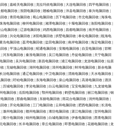
脑回收
|
嘉峪关电脑回收
|
克拉玛依电脑回收
|
大连电脑回收
|
四平电脑回收
|
盐都电脑回收
|
淮阴电脑回收
|
赣榆电脑回收
|
沛县电脑回收
|
泰兴电脑回收
|
脑回收
|
青田电脑回收
|
蜀山电脑回收
|
历下电脑回收
|
市北电脑回收
|
海珠电
珠海电脑回收
|
柳州电脑回收
|
湘潭电脑回收
|
十堰电脑回收
|
洛阳电脑回收
|
鞍山电脑回收
|
辽源电脑回收
|
鸡西电脑回收
|
昌都电脑回收
|
南开电脑回收
|
脑回收
|
兴化电脑回收
|
沭阳电脑回收
|
拱墅电脑回收
|
奉化电脑回收
|
瓯海电
黄岛电脑回收
|
荔湾电脑回收
|
盐田电脑回收
|
南岸电脑回收
|
海定电脑回收
|
脑回收
|
平顶山电脑回收
|
昭通电脑回收
|
安顺电脑回收
|
自贡电脑回收
|
邯郸
收
|
河东电脑回收
|
秦淮电脑回收
|
吴江电脑回收
|
丹徒电脑回收
|
天宁电脑回
电脑回收
|
吴兴电脑回收
|
新昌电脑回收
|
浦江电脑回收
|
龙游电脑回收
|
仙居
回收
|
无锡电脑回收
|
湖州电脑回收
|
漳州电脑回收
|
蚌埠电脑回收
|
新余电脑
长治电脑回收
|
通辽电脑回收
|
中卫电脑回收
|
渭南电脑回收
|
天水电脑回收
|
电脑回收
|
盱眙电脑回收
|
东海电脑回收
|
泉山电脑回收
|
高港电脑回收
|
泗洪
收
|
历城电脑回收
|
李沧电脑回收
|
白云电脑回收
|
宝安电脑回收
|
九龙坡电脑
州电脑回收
|
岳阳电脑回收
|
鄂州电脑回收
|
鹤壁电脑回收
|
丽江电脑回收
|
铜
庆电脑回收
|
那曲电脑回收
|
东丽电脑回收
|
雨花台电脑回收
|
润州电脑回收
|
脑回收
|
开化电脑回收
|
三门电脑回收
|
云和电脑回收
|
肥西电脑回收
|
长清电
收
|
滁州电脑回收
|
赣州电脑回收
|
潍坊电脑回收
|
湛江电脑回收
|
贺州电脑回
收
|
喀什电脑回收
|
锦州电脑回收
|
白城电脑回收
|
伊春电脑回收
|
西青电脑回
元电脑回收
|
长丰电脑回收
|
章丘电脑回收
|
即墨电脑回收
|
花都电脑回收
|
龙