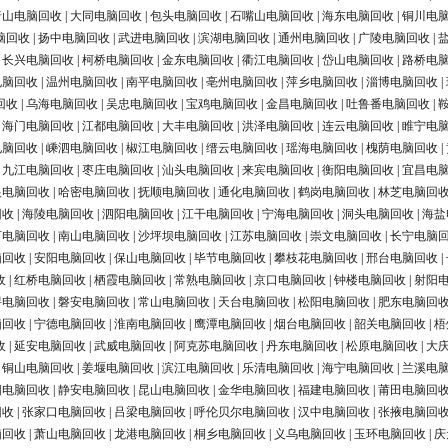
唐山电脑回收
|
大同电脑回收
|
包头电脑回收
|
石嘴山电脑回收
|
海东电脑回收
|
铜川电
脑回收
|
扬中电脑回收
|
武进电脑回收
|
滨湖电脑回收
|
通州电脑回收
|
广陵电脑回收
|
|
长兴电脑回收
|
柯桥电脑回收
|
金东电脑回收
|
衢江电脑回收
|
岱山电脑回收
|
路桥电
电脑回收
|
温州电脑回收
|
南平电脑回收
|
亳州电脑回收
|
萍乡电脑回收
|
淄博电脑回收
|
回收
|
乌海电脑回收
|
吴忠电脑回收
|
宝鸡电脑回收
|
金昌电脑回收
|
吐鲁番电脑回收
|
|
海门电脑回收
|
江都电脑回收
|
大丰电脑回收
|
洪泽电脑回收
|
连云电脑回收
|
睢宁电
电脑回收
|
嵊泗电脑回收
|
椒江电脑回收
|
缙云电脑回收
|
瑶海电脑回收
|
槐荫电脑回收
|
|
九江电脑回收
|
枣庄电脑回收
|
汕头电脑回收
|
来宾电脑回收
|
衡阳电脑回收
|
宜昌电
银电脑回收
|
哈密电脑回收
|
抚顺电脑回收
|
通化电脑回收
|
鹤岗电脑回收
|
林芝电脑回
回收
|
海陵电脑回收
|
泗阳电脑回收
|
江干电脑回收
|
宁海电脑回收
|
洞头电脑回收
|
海盐
河电脑回收
|
南山电脑回收
|
沙坪坝电脑回收
|
江苏电脑回收
|
崇文电脑回收
|
长宁电脑
脑回收
|
安阳电脑回收
|
保山电脑回收
|
毕节电脑回收
|
攀枝花电脑回收
|
邢台电脑回收
|
收
|
红桥电脑回收
|
栖霞电脑回收
|
常熟电脑回收
|
京口电脑回收
|
钟楼电脑回收
|
射阳
浔电脑回收
|
磐安电脑回收
|
常山电脑回收
|
天台电脑回收
|
松阳电脑回收
|
肥东电脑回
脑回收
|
宁德电脑回收
|
淮南电脑回收
|
鹰潭电脑回收
|
烟台电脑回收
|
韶关电脑回收
|
梧
收
|
延安电脑回收
|
武威电脑回收
|
阿克苏电脑回收
|
丹东电脑回收
|
松原电脑回收
|
大
|
铜山电脑回收
|
姜堰电脑回收
|
滨江电脑回收
|
乐清电脑回收
|
海宁电脑回收
|
兰溪电
阳电脑回收
|
静安电脑回收
|
昆山电脑回收
|
金华电脑回收
|
福建电脑回收
|
莆田电脑回
回收
|
张家口电脑回收
|
吕梁电脑回收
|
呼伦贝尔电脑回收
|
汉中电脑回收
|
张掖电脑回
脑回收
|
萧山电脑回收
|
龙港电脑回收
|
桐乡电脑回收
|
义乌电脑回收
|
玉环电脑回收
|
庆