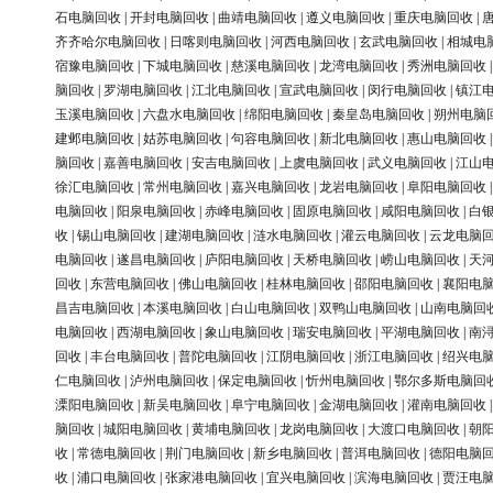
石电脑回收
|
开封电脑回收
|
曲靖电脑回收
|
遵义电脑回收
|
重庆电脑回收
|
齐齐哈尔电脑回收
|
日喀则电脑回收
|
河西电脑回收
|
玄武电脑回收
|
相城电
宿豫电脑回收
|
下城电脑回收
|
慈溪电脑回收
|
龙湾电脑回收
|
秀洲电脑回收
脑回收
|
罗湖电脑回收
|
江北电脑回收
|
宣武电脑回收
|
闵行电脑回收
|
镇江
玉溪电脑回收
|
六盘水电脑回收
|
绵阳电脑回收
|
秦皇岛电脑回收
|
朔州电脑
建邺电脑回收
|
姑苏电脑回收
|
句容电脑回收
|
新北电脑回收
|
惠山电脑回收
脑回收
|
嘉善电脑回收
|
安吉电脑回收
|
上虞电脑回收
|
武义电脑回收
|
江山
徐汇电脑回收
|
常州电脑回收
|
嘉兴电脑回收
|
龙岩电脑回收
|
阜阳电脑回收
电脑回收
|
阳泉电脑回收
|
赤峰电脑回收
|
固原电脑回收
|
咸阳电脑回收
|
白
收
|
锡山电脑回收
|
建湖电脑回收
|
涟水电脑回收
|
灌云电脑回收
|
云龙电脑
电脑回收
|
遂昌电脑回收
|
庐阳电脑回收
|
天桥电脑回收
|
崂山电脑回收
|
天
回收
|
东营电脑回收
|
佛山电脑回收
|
桂林电脑回收
|
邵阳电脑回收
|
襄阳电
昌吉电脑回收
|
本溪电脑回收
|
白山电脑回收
|
双鸭山电脑回收
|
山南电脑回
电脑回收
|
西湖电脑回收
|
象山电脑回收
|
瑞安电脑回收
|
平湖电脑回收
|
南
回收
|
丰台电脑回收
|
普陀电脑回收
|
江阴电脑回收
|
浙江电脑回收
|
绍兴电
仁电脑回收
|
泸州电脑回收
|
保定电脑回收
|
忻州电脑回收
|
鄂尔多斯电脑回
溧阳电脑回收
|
新吴电脑回收
|
阜宁电脑回收
|
金湖电脑回收
|
灌南电脑回收
脑回收
|
城阳电脑回收
|
黄埔电脑回收
|
龙岗电脑回收
|
大渡口电脑回收
|
朝
收
|
常德电脑回收
|
荆门电脑回收
|
新乡电脑回收
|
普洱电脑回收
|
德阳电脑
收
|
浦口电脑回收
|
张家港电脑回收
|
宜兴电脑回收
|
滨海电脑回收
|
贾汪电