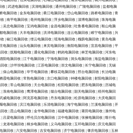
同电脑回收
|
包头电脑回收
|
石嘴山电脑回收
|
海东电脑回收
|
铜川电脑回收
|
回收
|
武进电脑回收
|
滨湖电脑回收
|
通州电脑回收
|
广陵电脑回收
|
盐都电脑
桥电脑回收
|
金东电脑回收
|
衢江电脑回收
|
岱山电脑回收
|
路桥电脑回收
|
青
回收
|
南平电脑回收
|
亳州电脑回收
|
萍乡电脑回收
|
淄博电脑回收
|
珠海电脑
收
|
吴忠电脑回收
|
宝鸡电脑回收
|
金昌电脑回收
|
吐鲁番电脑回收
|
鞍山电脑
都电脑回收
|
大丰电脑回收
|
洪泽电脑回收
|
连云电脑回收
|
睢宁电脑回收
|
兴
回收
|
椒江电脑回收
|
缙云电脑回收
|
瑶海电脑回收
|
槐荫电脑回收
|
黄岛电脑
庄电脑回收
|
汕头电脑回收
|
来宾电脑回收
|
衡阳电脑回收
|
宜昌电脑回收
|
平
脑回收
|
抚顺电脑回收
|
通化电脑回收
|
鹤岗电脑回收
|
林芝电脑回收
|
河东电
泗阳电脑回收
|
江干电脑回收
|
宁海电脑回收
|
洞头电脑回收
|
海盐电脑回收
|
脑回收
|
沙坪坝电脑回收
|
江苏电脑回收
|
崇文电脑回收
|
长宁电脑回收
|
无锡
收
|
保山电脑回收
|
毕节电脑回收
|
攀枝花电脑回收
|
邢台电脑回收
|
长治电脑
栖霞电脑回收
|
常熟电脑回收
|
京口电脑回收
|
钟楼电脑回收
|
射阳电脑回收
|
脑回收
|
常山电脑回收
|
天台电脑回收
|
松阳电脑回收
|
肥东电脑回收
|
历城电
收
|
淮南电脑回收
|
鹰潭电脑回收
|
烟台电脑回收
|
韶关电脑回收
|
梧州电脑回
武威电脑回收
|
阿克苏电脑回收
|
丹东电脑回收
|
松原电脑回收
|
大庆电脑回
堰电脑回收
|
滨江电脑回收
|
乐清电脑回收
|
海宁电脑回收
|
兰溪电脑回收
|
开
脑回收
|
昆山电脑回收
|
金华电脑回收
|
福建电脑回收
|
莆田电脑回收
|
滁州电
收
|
吕梁电脑回收
|
呼伦贝尔电脑回收
|
汉中电脑回收
|
张掖电脑回收
|
喀什电
收
|
龙港电脑回收
|
桐乡电脑回收
|
义乌电脑回收
|
玉环电脑回收
|
庆元电脑回
电脑回收
|
六安电脑回收
|
吉安电脑回收
|
济宁电脑回收
|
肇庆电脑回收
|
玉林