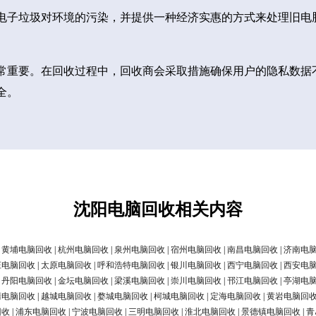
电子垃圾对环境的污染，并提供一种经济实惠的方式来处理旧电
常重要。在回收过程中，回收商会采取措施确保用户的隐私数据
全。
沈阳电脑回收相关内容
|
黄埔电脑回收
|
杭州电脑回收
|
泉州电脑回收
|
宿州电脑回收
|
南昌电脑回收
|
济南电
庄电脑回收
|
太原电脑回收
|
呼和浩特电脑回收
|
银川电脑回收
|
西宁电脑回收
|
西安电
|
丹阳电脑回收
|
金坛电脑回收
|
梁溪电脑回收
|
崇川电脑回收
|
邗江电脑回收
|
亭湖电
清电脑回收
|
越城电脑回收
|
婺城电脑回收
|
柯城电脑回收
|
定海电脑回收
|
黄岩电脑回
回收
|
浦东电脑回收
|
宁波电脑回收
|
三明电脑回收
|
淮北电脑回收
|
景德镇电脑回收
|
青