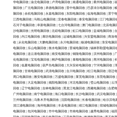
华电脑回收
|
渝北电脑回收
|
卢湾电脑回收
|
南通电脑回收
|
衢州电脑回收
|
脑回收
|
广元电脑回收
|
承德电脑回收
|
晋中电脑回收
|
巴彦淖尔电脑回收
|
脑回收
|
余杭电脑回收
|
永嘉电脑回收
|
东阳电脑回收
|
临海电脑回收
|
景宁
江西电脑回收
|
马鞍山电脑回收
|
宜春电脑回收
|
泰安电脑回收
|
江门电脑回
石河子电脑回收
|
阜新电脑回收
|
七台河电脑回收
|
澳门电脑回收
|
北辰电脑
沙电脑回收
|
光明电脑回收
|
北碚电脑回收
|
虹口电脑回收
|
盐城电脑回收
|
回收
|
内江电脑回收
|
廊坊电脑回收
|
运城电脑回收
|
兴安盟电脑回收
|
商洛
收
|
从化电脑回收
|
大鹏电脑回收
|
永川电脑回收
|
杨浦电脑回收
|
淮安电脑
电脑回收
|
乐山电脑回收
|
衡水电脑回收
|
晋城电脑回收
|
锡林郭勒盟电脑回
电脑回收
|
连云港电脑回收
|
南安电脑回收
|
铜陵电脑回收
|
滨州电脑回收
|
化电脑回收
|
宝坻电脑回收
|
桐庐电脑回收
|
泰顺电脑回收
|
商河电脑回收
|
回收
|
临夏电脑回收
|
葫芦岛电脑回收
|
大兴安岭电脑回收
|
宁河电脑回收
|
脑回收
|
甘南电脑回收
|
武清电脑回收
|
合川电脑回收
|
松江电脑回收
|
宿迁
周口电脑回收
|
雅安电脑回收
|
万盛电脑回收
|
莱芜电脑回收
|
东莞电脑回收
电脑回收
|
大足电脑回收
|
揭阳电脑回收
|
河北电脑回收
|
璧山电脑回收
|
云
回收
|
辽宁电脑回收
|
吉林电脑回收
|
黑龙江电脑回收
|
西藏电脑回收
|
合肥
广州电脑回收
|
南宁电脑回收
|
海口电脑回收
|
长沙电脑回收
|
武汉电脑回收
兰州电脑回收
|
乌鲁木齐电脑回收
|
沈阳电脑回收
|
长春电脑回收
|
哈尔滨电
清江浦电脑回收
|
海州电脑回收
|
丰县电脑回收
|
靖江电脑回收
|
宿城电脑回
电脑回收
|
包河电脑回收
|
市中电脑回收
|
市南电脑回收
|
越秀电脑回收
|
福