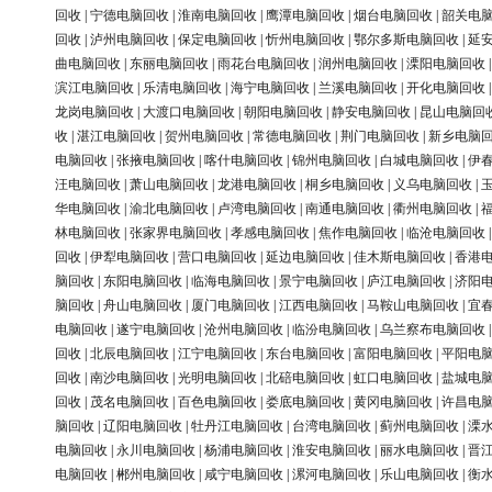
回收
|
宁德电脑回收
|
淮南电脑回收
|
鹰潭电脑回收
|
烟台电脑回收
|
韶关电
回收
|
泸州电脑回收
|
保定电脑回收
|
忻州电脑回收
|
鄂尔多斯电脑回收
|
延
曲电脑回收
|
东丽电脑回收
|
雨花台电脑回收
|
润州电脑回收
|
溧阳电脑回收
滨江电脑回收
|
乐清电脑回收
|
海宁电脑回收
|
兰溪电脑回收
|
开化电脑回收
龙岗电脑回收
|
大渡口电脑回收
|
朝阳电脑回收
|
静安电脑回收
|
昆山电脑回
收
|
湛江电脑回收
|
贺州电脑回收
|
常德电脑回收
|
荆门电脑回收
|
新乡电脑
电脑回收
|
张掖电脑回收
|
喀什电脑回收
|
锦州电脑回收
|
白城电脑回收
|
伊
汪电脑回收
|
萧山电脑回收
|
龙港电脑回收
|
桐乡电脑回收
|
义乌电脑回收
|
华电脑回收
|
渝北电脑回收
|
卢湾电脑回收
|
南通电脑回收
|
衢州电脑回收
|
林电脑回收
|
张家界电脑回收
|
孝感电脑回收
|
焦作电脑回收
|
临沧电脑回收
回收
|
伊犁电脑回收
|
营口电脑回收
|
延边电脑回收
|
佳木斯电脑回收
|
香港
脑回收
|
东阳电脑回收
|
临海电脑回收
|
景宁电脑回收
|
庐江电脑回收
|
济阳
脑回收
|
舟山电脑回收
|
厦门电脑回收
|
江西电脑回收
|
马鞍山电脑回收
|
宜
电脑回收
|
遂宁电脑回收
|
沧州电脑回收
|
临汾电脑回收
|
乌兰察布电脑回收
回收
|
北辰电脑回收
|
江宁电脑回收
|
东台电脑回收
|
富阳电脑回收
|
平阳电
回收
|
南沙电脑回收
|
光明电脑回收
|
北碚电脑回收
|
虹口电脑回收
|
盐城电
回收
|
茂名电脑回收
|
百色电脑回收
|
娄底电脑回收
|
黄冈电脑回收
|
许昌电
脑回收
|
辽阳电脑回收
|
牡丹江电脑回收
|
台湾电脑回收
|
蓟州电脑回收
|
溧
电脑回收
|
永川电脑回收
|
杨浦电脑回收
|
淮安电脑回收
|
丽水电脑回收
|
晋
电脑回收
|
郴州电脑回收
|
咸宁电脑回收
|
漯河电脑回收
|
乐山电脑回收
|
衡