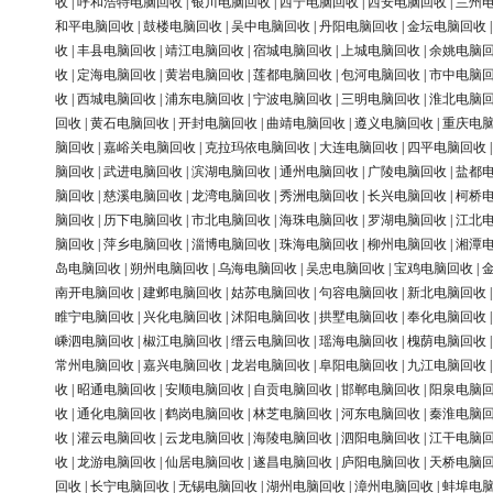
收
|
呼和浩特电脑回收
|
银川电脑回收
|
西宁电脑回收
|
西安电脑回收
|
兰州
和平电脑回收
|
鼓楼电脑回收
|
吴中电脑回收
|
丹阳电脑回收
|
金坛电脑回收
收
|
丰县电脑回收
|
靖江电脑回收
|
宿城电脑回收
|
上城电脑回收
|
余姚电脑
收
|
定海电脑回收
|
黄岩电脑回收
|
莲都电脑回收
|
包河电脑回收
|
市中电脑
收
|
西城电脑回收
|
浦东电脑回收
|
宁波电脑回收
|
三明电脑回收
|
淮北电脑
回收
|
黄石电脑回收
|
开封电脑回收
|
曲靖电脑回收
|
遵义电脑回收
|
重庆电
脑回收
|
嘉峪关电脑回收
|
克拉玛依电脑回收
|
大连电脑回收
|
四平电脑回收
脑回收
|
武进电脑回收
|
滨湖电脑回收
|
通州电脑回收
|
广陵电脑回收
|
盐都
脑回收
|
慈溪电脑回收
|
龙湾电脑回收
|
秀洲电脑回收
|
长兴电脑回收
|
柯桥
脑回收
|
历下电脑回收
|
市北电脑回收
|
海珠电脑回收
|
罗湖电脑回收
|
江北
脑回收
|
萍乡电脑回收
|
淄博电脑回收
|
珠海电脑回收
|
柳州电脑回收
|
湘潭
岛电脑回收
|
朔州电脑回收
|
乌海电脑回收
|
吴忠电脑回收
|
宝鸡电脑回收
|
南开电脑回收
|
建邺电脑回收
|
姑苏电脑回收
|
句容电脑回收
|
新北电脑回收
睢宁电脑回收
|
兴化电脑回收
|
沭阳电脑回收
|
拱墅电脑回收
|
奉化电脑回收
嵊泗电脑回收
|
椒江电脑回收
|
缙云电脑回收
|
瑶海电脑回收
|
槐荫电脑回收
常州电脑回收
|
嘉兴电脑回收
|
龙岩电脑回收
|
阜阳电脑回收
|
九江电脑回收
收
|
昭通电脑回收
|
安顺电脑回收
|
自贡电脑回收
|
邯郸电脑回收
|
阳泉电脑
收
|
通化电脑回收
|
鹤岗电脑回收
|
林芝电脑回收
|
河东电脑回收
|
秦淮电脑
收
|
灌云电脑回收
|
云龙电脑回收
|
海陵电脑回收
|
泗阳电脑回收
|
江干电脑
收
|
龙游电脑回收
|
仙居电脑回收
|
遂昌电脑回收
|
庐阳电脑回收
|
天桥电脑
回收
|
长宁电脑回收
|
无锡电脑回收
|
湖州电脑回收
|
漳州电脑回收
|
蚌埠电