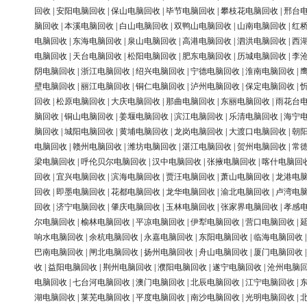
回收
|
安阳电脑回收
|
保山电脑回收
|
毕节电脑回收
|
攀枝花电脑回收
|
邢台
脑回收
|
本溪电脑回收
|
白山电脑回收
|
双鸭山电脑回收
|
山南电脑回收
|
红
电脑回收
|
东海电脑回收
|
泉山电脑回收
|
高港电脑回收
|
泗洪电脑回收
|
西
电脑回收
|
天台电脑回收
|
松阳电脑回收
|
肥东电脑回收
|
历城电脑回收
|
李
阴电脑回收
|
浙江电脑回收
|
绍兴电脑回收
|
宁德电脑回收
|
淮南电脑回收
|
壁电脑回收
|
丽江电脑回收
|
铜仁电脑回收
|
泸州电脑回收
|
保定电脑回收
|
回收
|
松原电脑回收
|
大庆电脑回收
|
那曲电脑回收
|
东丽电脑回收
|
雨花台
脑回收
|
铜山电脑回收
|
姜堰电脑回收
|
滨江电脑回收
|
乐清电脑回收
|
海宁
脑回收
|
城阳电脑回收
|
黄埔电脑回收
|
龙岗电脑回收
|
大渡口电脑回收
|
朝
电脑回收
|
赣州电脑回收
|
潍坊电脑回收
|
湛江电脑回收
|
贺州电脑回收
|
常
梁电脑回收
|
呼伦贝尔电脑回收
|
汉中电脑回收
|
张掖电脑回收
|
喀什电脑回
回收
|
宜兴电脑回收
|
滨海电脑回收
|
贾汪电脑回收
|
萧山电脑回收
|
龙港电
回收
|
即墨电脑回收
|
花都电脑回收
|
龙华电脑回收
|
渝北电脑回收
|
卢湾电
回收
|
济宁电脑回收
|
肇庆电脑回收
|
玉林电脑回收
|
张家界电脑回收
|
孝感
尔电脑回收
|
榆林电脑回收
|
平凉电脑回收
|
伊犁电脑回收
|
营口电脑回收
|
响水电脑回收
|
余杭电脑回收
|
永嘉电脑回收
|
东阳电脑回收
|
临海电脑回收
巴南电脑回收
|
闸北电脑回收
|
扬州电脑回收
|
舟山电脑回收
|
厦门电脑回收
收
|
益阳电脑回收
|
荆州电脑回收
|
濮阳电脑回收
|
遂宁电脑回收
|
沧州电脑
电脑回收
|
七台河电脑回收
|
澳门电脑回收
|
北辰电脑回收
|
江宁电脑回收
|
湖电脑回收
|
莱芜电脑回收
|
平度电脑回收
|
南沙电脑回收
|
光明电脑回收
|