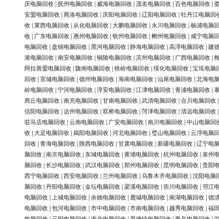
庆电脑回收
|
抚州电脑回收
|
威海电脑回收
|
茂名电脑回收
|
百色电脑回收
|
安盟电脑回收
|
商洛电脑回收
|
庆阳电脑回收
|
辽阳电脑回收
|
牡丹江电脑回
收
|
莱西电脑回收
|
从化电脑回收
|
大鹏电脑回收
|
永川电脑回收
|
杨浦电脑
收
|
广东电脑回收
|
惠州电脑回收
|
钦州电脑回收
|
郴州电脑回收
|
咸宁电脑
电脑回收
|
盘锦电脑回收
|
黑河电脑回收
|
静海电脑回收
|
高淳电脑回收
|
建
港电脑回收
|
南安电脑回收
|
铜陵电脑回收
|
滨州电脑回收
|
广西电脑回收
|
阿拉善盟电脑回收
|
陇南电脑回收
|
铁岭电脑回收
|
绥化电脑回收
|
宝坻电脑
回收
|
宣城电脑回收
|
德州电脑回收
|
海南电脑回收
|
汕尾电脑回收
|
北海电
岭电脑回收
|
宁河电脑回收
|
淳安电脑回收
|
江津电脑回收
|
青浦电脑回收
|
商丘电脑回收
|
南充电脑回收
|
甘南电脑回收
|
武清电脑回收
|
合川电脑回收
信阳电脑回收
|
达州电脑回收
|
双桥电脑回收
|
菏泽电脑回收
|
清远电脑回收
驻马店电脑回收
|
云南电脑回收
|
广安电脑回收
|
南川电脑回收
|
中山电脑回
收
|
大足电脑回收
|
揭阳电脑回收
|
河北电脑回收
|
璧山电脑回收
|
云浮电脑
回收
|
青海电脑回收
|
陕西电脑回收
|
甘肃电脑回收
|
新疆电脑回收
|
辽宁电
脑回收
|
南京电脑回收
|
东城电脑回收
|
黄埔电脑回收
|
杭州电脑回收
|
泉州
脑回收
|
长沙电脑回收
|
武汉电脑回收
|
郑州电脑回收
|
昆明电脑回收
|
贵阳
西宁电脑回收
|
西安电脑回收
|
兰州电脑回收
|
乌鲁木齐电脑回收
|
沈阳电脑
脑回收
|
丹阳电脑回收
|
金坛电脑回收
|
梁溪电脑回收
|
崇川电脑回收
|
邗江
电脑回收
|
上城电脑回收
|
余姚电脑回收
|
鹿城电脑回收
|
南湖电脑回收
|
德
电脑回收
|
包河电脑回收
|
市中电脑回收
|
市南电脑回收
|
越秀电脑回收
|
福