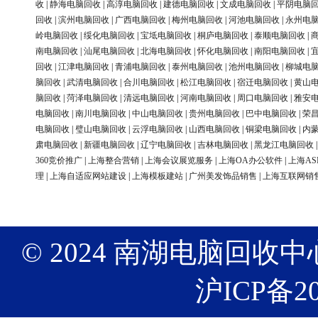
收
|
静海电脑回收
|
高淳电脑回收
|
建德电脑回收
|
文成电脑回收
|
平阴电脑
回收
|
滨州电脑回收
|
广西电脑回收
|
梅州电脑回收
|
河池电脑回收
|
永州电
岭电脑回收
|
绥化电脑回收
|
宝坻电脑回收
|
桐庐电脑回收
|
泰顺电脑回收
|
南电脑回收
|
汕尾电脑回收
|
北海电脑回收
|
怀化电脑回收
|
南阳电脑回收
|
回收
|
江津电脑回收
|
青浦电脑回收
|
泰州电脑回收
|
池州电脑回收
|
柳城电
脑回收
|
武清电脑回收
|
合川电脑回收
|
松江电脑回收
|
宿迁电脑回收
|
黄山
脑回收
|
菏泽电脑回收
|
清远电脑回收
|
河南电脑回收
|
周口电脑回收
|
雅安
电脑回收
|
南川电脑回收
|
中山电脑回收
|
贵州电脑回收
|
巴中电脑回收
|
荣
电脑回收
|
璧山电脑回收
|
云浮电脑回收
|
山西电脑回收
|
铜梁电脑回收
|
内
肃电脑回收
|
新疆电脑回收
|
辽宁电脑回收
|
吉林电脑回收
|
黑龙江电脑回收
360竞价推广
|
上海整合营销
|
上海会议展览服务
|
上海OA办公软件
|
上海AS
理
|
上海自适应网站建设
|
上海模板建站
|
广州美发饰品销售
|
上海互联网销
© 2024 南湖电脑回收中心 版权
沪ICP备20