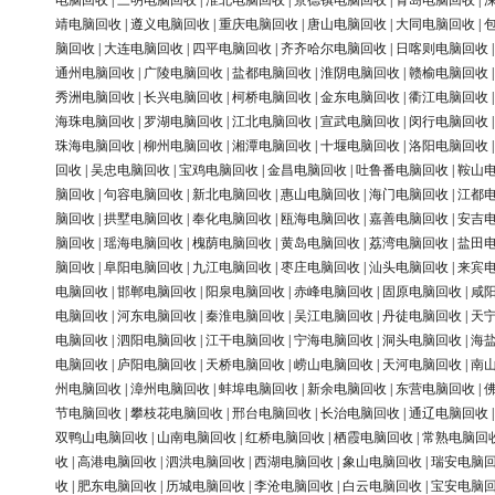
电脑回收
|
三明电脑回收
|
淮北电脑回收
|
景德镇电脑回收
|
青岛电脑回收
|
靖电脑回收
|
遵义电脑回收
|
重庆电脑回收
|
唐山电脑回收
|
大同电脑回收
|
脑回收
|
大连电脑回收
|
四平电脑回收
|
齐齐哈尔电脑回收
|
日喀则电脑回收
通州电脑回收
|
广陵电脑回收
|
盐都电脑回收
|
淮阴电脑回收
|
赣榆电脑回收
秀洲电脑回收
|
长兴电脑回收
|
柯桥电脑回收
|
金东电脑回收
|
衢江电脑回收
海珠电脑回收
|
罗湖电脑回收
|
江北电脑回收
|
宣武电脑回收
|
闵行电脑回收
珠海电脑回收
|
柳州电脑回收
|
湘潭电脑回收
|
十堰电脑回收
|
洛阳电脑回收
回收
|
吴忠电脑回收
|
宝鸡电脑回收
|
金昌电脑回收
|
吐鲁番电脑回收
|
鞍山
脑回收
|
句容电脑回收
|
新北电脑回收
|
惠山电脑回收
|
海门电脑回收
|
江都
脑回收
|
拱墅电脑回收
|
奉化电脑回收
|
瓯海电脑回收
|
嘉善电脑回收
|
安吉
脑回收
|
瑶海电脑回收
|
槐荫电脑回收
|
黄岛电脑回收
|
荔湾电脑回收
|
盐田
脑回收
|
阜阳电脑回收
|
九江电脑回收
|
枣庄电脑回收
|
汕头电脑回收
|
来宾
电脑回收
|
邯郸电脑回收
|
阳泉电脑回收
|
赤峰电脑回收
|
固原电脑回收
|
咸
电脑回收
|
河东电脑回收
|
秦淮电脑回收
|
吴江电脑回收
|
丹徒电脑回收
|
天
电脑回收
|
泗阳电脑回收
|
江干电脑回收
|
宁海电脑回收
|
洞头电脑回收
|
海
电脑回收
|
庐阳电脑回收
|
天桥电脑回收
|
崂山电脑回收
|
天河电脑回收
|
南
州电脑回收
|
漳州电脑回收
|
蚌埠电脑回收
|
新余电脑回收
|
东营电脑回收
|
节电脑回收
|
攀枝花电脑回收
|
邢台电脑回收
|
长治电脑回收
|
通辽电脑回收
双鸭山电脑回收
|
山南电脑回收
|
红桥电脑回收
|
栖霞电脑回收
|
常熟电脑回
收
|
高港电脑回收
|
泗洪电脑回收
|
西湖电脑回收
|
象山电脑回收
|
瑞安电脑
收
|
肥东电脑回收
|
历城电脑回收
|
李沧电脑回收
|
白云电脑回收
|
宝安电脑