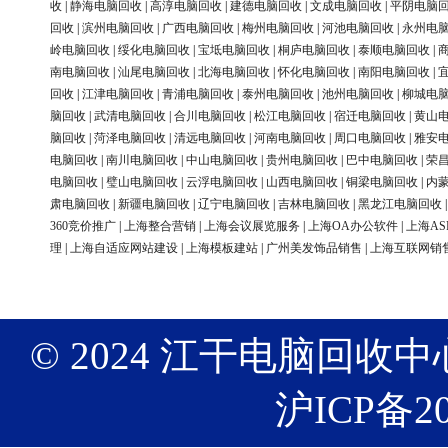
收
|
静海电脑回收
|
高淳电脑回收
|
建德电脑回收
|
文成电脑回收
|
平阴电脑
回收
|
滨州电脑回收
|
广西电脑回收
|
梅州电脑回收
|
河池电脑回收
|
永州电
岭电脑回收
|
绥化电脑回收
|
宝坻电脑回收
|
桐庐电脑回收
|
泰顺电脑回收
|
南电脑回收
|
汕尾电脑回收
|
北海电脑回收
|
怀化电脑回收
|
南阳电脑回收
|
回收
|
江津电脑回收
|
青浦电脑回收
|
泰州电脑回收
|
池州电脑回收
|
柳城电
脑回收
|
武清电脑回收
|
合川电脑回收
|
松江电脑回收
|
宿迁电脑回收
|
黄山
脑回收
|
菏泽电脑回收
|
清远电脑回收
|
河南电脑回收
|
周口电脑回收
|
雅安
电脑回收
|
南川电脑回收
|
中山电脑回收
|
贵州电脑回收
|
巴中电脑回收
|
荣
电脑回收
|
璧山电脑回收
|
云浮电脑回收
|
山西电脑回收
|
铜梁电脑回收
|
内
肃电脑回收
|
新疆电脑回收
|
辽宁电脑回收
|
吉林电脑回收
|
黑龙江电脑回收
360竞价推广
|
上海整合营销
|
上海会议展览服务
|
上海OA办公软件
|
上海AS
理
|
上海自适应网站建设
|
上海模板建站
|
广州美发饰品销售
|
上海互联网销
© 2024 江干电脑回收中心 版权
沪ICP备20