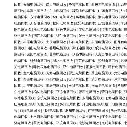
回收
|
安阳电脑回收
|
保山电脑回收
|
毕节电脑回收
|
攀枝花电脑回收
|
邢台
脑回收
|
本溪电脑回收
|
白山电脑回收
|
双鸭山电脑回收
|
山南电脑回收
|
红
电脑回收
|
东海电脑回收
|
泉山电脑回收
|
高港电脑回收
|
泗洪电脑回收
|
西
电脑回收
|
天台电脑回收
|
松阳电脑回收
|
肥东电脑回收
|
历城电脑回收
|
李
阴电脑回收
|
浙江电脑回收
|
绍兴电脑回收
|
宁德电脑回收
|
淮南电脑回收
|
壁电脑回收
|
丽江电脑回收
|
铜仁电脑回收
|
泸州电脑回收
|
保定电脑回收
|
回收
|
松原电脑回收
|
大庆电脑回收
|
那曲电脑回收
|
东丽电脑回收
|
雨花台
脑回收
|
铜山电脑回收
|
姜堰电脑回收
|
滨江电脑回收
|
乐清电脑回收
|
海宁
脑回收
|
城阳电脑回收
|
黄埔电脑回收
|
龙岗电脑回收
|
大渡口电脑回收
|
朝
电脑回收
|
赣州电脑回收
|
潍坊电脑回收
|
湛江电脑回收
|
贺州电脑回收
|
常
梁电脑回收
|
呼伦贝尔电脑回收
|
汉中电脑回收
|
张掖电脑回收
|
喀什电脑回
回收
|
宜兴电脑回收
|
滨海电脑回收
|
贾汪电脑回收
|
萧山电脑回收
|
龙港电
回收
|
即墨电脑回收
|
花都电脑回收
|
龙华电脑回收
|
渝北电脑回收
|
卢湾电
回收
|
济宁电脑回收
|
肇庆电脑回收
|
玉林电脑回收
|
张家界电脑回收
|
孝感
尔电脑回收
|
榆林电脑回收
|
平凉电脑回收
|
伊犁电脑回收
|
营口电脑回收
|
响水电脑回收
|
余杭电脑回收
|
永嘉电脑回收
|
东阳电脑回收
|
临海电脑回收
巴南电脑回收
|
闸北电脑回收
|
扬州电脑回收
|
舟山电脑回收
|
厦门电脑回收
收
|
益阳电脑回收
|
荆州电脑回收
|
濮阳电脑回收
|
遂宁电脑回收
|
沧州电脑
电脑回收
|
七台河电脑回收
|
澳门电脑回收
|
北辰电脑回收
|
江宁电脑回收
|
湖电脑回收
|
莱芜电脑回收
|
平度电脑回收
|
南沙电脑回收
|
光明电脑回收
|