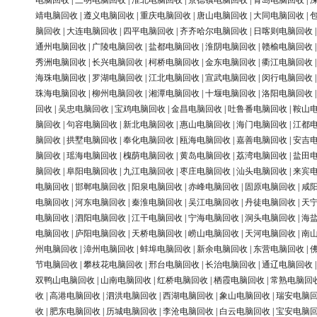
电脑回收
|
三明电脑回收
|
淮北电脑回收
|
景德镇电脑回收
|
青岛电脑回收
|
靖电脑回收
|
遵义电脑回收
|
重庆电脑回收
|
唐山电脑回收
|
大同电脑回收
|
脑回收
|
大连电脑回收
|
四平电脑回收
|
齐齐哈尔电脑回收
|
日喀则电脑回收
通州电脑回收
|
广陵电脑回收
|
盐都电脑回收
|
淮阴电脑回收
|
赣榆电脑回收
秀洲电脑回收
|
长兴电脑回收
|
柯桥电脑回收
|
金东电脑回收
|
衢江电脑回收
海珠电脑回收
|
罗湖电脑回收
|
江北电脑回收
|
宣武电脑回收
|
闵行电脑回收
珠海电脑回收
|
柳州电脑回收
|
湘潭电脑回收
|
十堰电脑回收
|
洛阳电脑回收
回收
|
吴忠电脑回收
|
宝鸡电脑回收
|
金昌电脑回收
|
吐鲁番电脑回收
|
鞍山
脑回收
|
句容电脑回收
|
新北电脑回收
|
惠山电脑回收
|
海门电脑回收
|
江都
脑回收
|
拱墅电脑回收
|
奉化电脑回收
|
瓯海电脑回收
|
嘉善电脑回收
|
安吉
脑回收
|
瑶海电脑回收
|
槐荫电脑回收
|
黄岛电脑回收
|
荔湾电脑回收
|
盐田
脑回收
|
阜阳电脑回收
|
九江电脑回收
|
枣庄电脑回收
|
汕头电脑回收
|
来宾
电脑回收
|
邯郸电脑回收
|
阳泉电脑回收
|
赤峰电脑回收
|
固原电脑回收
|
咸
电脑回收
|
河东电脑回收
|
秦淮电脑回收
|
吴江电脑回收
|
丹徒电脑回收
|
天
电脑回收
|
泗阳电脑回收
|
江干电脑回收
|
宁海电脑回收
|
洞头电脑回收
|
海
电脑回收
|
庐阳电脑回收
|
天桥电脑回收
|
崂山电脑回收
|
天河电脑回收
|
南
州电脑回收
|
漳州电脑回收
|
蚌埠电脑回收
|
新余电脑回收
|
东营电脑回收
|
节电脑回收
|
攀枝花电脑回收
|
邢台电脑回收
|
长治电脑回收
|
通辽电脑回收
双鸭山电脑回收
|
山南电脑回收
|
红桥电脑回收
|
栖霞电脑回收
|
常熟电脑回
收
|
高港电脑回收
|
泗洪电脑回收
|
西湖电脑回收
|
象山电脑回收
|
瑞安电脑
收
|
肥东电脑回收
|
历城电脑回收
|
李沧电脑回收
|
白云电脑回收
|
宝安电脑