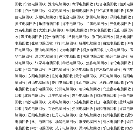
回收
|
宁德电脑回收
|
淮南电脑回收
|
鹰潭电脑回收
|
烟台电脑回收
|
韶关电
回收
|
泸州电脑回收
|
保定电脑回收
|
忻州电脑回收
|
鄂尔多斯电脑回收
|
延
曲电脑回收
|
东丽电脑回收
|
雨花台电脑回收
|
润州电脑回收
|
溧阳电脑回收
滨江电脑回收
|
乐清电脑回收
|
海宁电脑回收
|
兰溪电脑回收
|
开化电脑回收
龙岗电脑回收
|
大渡口电脑回收
|
朝阳电脑回收
|
静安电脑回收
|
昆山电脑回
收
|
湛江电脑回收
|
贺州电脑回收
|
常德电脑回收
|
荆门电脑回收
|
新乡电脑
电脑回收
|
张掖电脑回收
|
喀什电脑回收
|
锦州电脑回收
|
白城电脑回收
|
伊
汪电脑回收
|
萧山电脑回收
|
龙港电脑回收
|
桐乡电脑回收
|
义乌电脑回收
|
华电脑回收
|
渝北电脑回收
|
卢湾电脑回收
|
南通电脑回收
|
衢州电脑回收
|
林电脑回收
|
张家界电脑回收
|
孝感电脑回收
|
焦作电脑回收
|
临沧电脑回收
回收
|
伊犁电脑回收
|
营口电脑回收
|
延边电脑回收
|
佳木斯电脑回收
|
香港
脑回收
|
东阳电脑回收
|
临海电脑回收
|
景宁电脑回收
|
庐江电脑回收
|
济阳
脑回收
|
舟山电脑回收
|
厦门电脑回收
|
江西电脑回收
|
马鞍山电脑回收
|
宜
电脑回收
|
遂宁电脑回收
|
沧州电脑回收
|
临汾电脑回收
|
乌兰察布电脑回收
回收
|
北辰电脑回收
|
江宁电脑回收
|
东台电脑回收
|
富阳电脑回收
|
平阳电
回收
|
南沙电脑回收
|
光明电脑回收
|
北碚电脑回收
|
虹口电脑回收
|
盐城电
回收
|
茂名电脑回收
|
百色电脑回收
|
娄底电脑回收
|
黄冈电脑回收
|
许昌电
脑回收
|
辽阳电脑回收
|
牡丹江电脑回收
|
台湾电脑回收
|
蓟州电脑回收
|
溧
电脑回收
|
永川电脑回收
|
杨浦电脑回收
|
淮安电脑回收
|
丽水电脑回收
|
晋
电脑回收
|
郴州电脑回收
|
咸宁电脑回收
|
漯河电脑回收
|
乐山电脑回收
|
衡