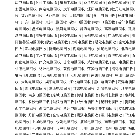
庆电脑回收
|
抚州电脑回收
|
威海电脑回收
|
茂名电脑回收
|
百色电脑回收
|
安盟电脑回收
|
商洛电脑回收
|
庆阳电脑回收
|
辽阳电脑回收
|
牡丹江电脑回
收
|
莱西电脑回收
|
从化电脑回收
|
大鹏电脑回收
|
永川电脑回收
|
杨浦电脑
收
|
广东电脑回收
|
惠州电脑回收
|
钦州电脑回收
|
郴州电脑回收
|
咸宁电脑
电脑回收
|
盘锦电脑回收
|
黑河电脑回收
|
静海电脑回收
|
高淳电脑回收
|
建
港电脑回收
|
南安电脑回收
|
铜陵电脑回收
|
滨州电脑回收
|
广西电脑回收
|
阿拉善盟电脑回收
|
陇南电脑回收
|
铁岭电脑回收
|
绥化电脑回收
|
宝坻电脑
回收
|
宣城电脑回收
|
德州电脑回收
|
海南电脑回收
|
汕尾电脑回收
|
北海电
岭电脑回收
|
宁河电脑回收
|
淳安电脑回收
|
江津电脑回收
|
青浦电脑回收
|
商丘电脑回收
|
南充电脑回收
|
甘南电脑回收
|
武清电脑回收
|
合川电脑回收
信阳电脑回收
|
达州电脑回收
|
双桥电脑回收
|
菏泽电脑回收
|
清远电脑回收
驻马店电脑回收
|
云南电脑回收
|
广安电脑回收
|
南川电脑回收
|
中山电脑回
收
|
大足电脑回收
|
揭阳电脑回收
|
河北电脑回收
|
璧山电脑回收
|
云浮电脑
回收
|
青海电脑回收
|
陕西电脑回收
|
甘肃电脑回收
|
新疆电脑回收
|
辽宁电
脑回收
|
南京电脑回收
|
东城电脑回收
|
黄埔电脑回收
|
杭州电脑回收
|
泉州
脑回收
|
长沙电脑回收
|
武汉电脑回收
|
郑州电脑回收
|
昆明电脑回收
|
贵阳
西宁电脑回收
|
西安电脑回收
|
兰州电脑回收
|
乌鲁木齐电脑回收
|
沈阳电脑
脑回收
|
丹阳电脑回收
|
金坛电脑回收
|
梁溪电脑回收
|
崇川电脑回收
|
邗江
电脑回收
|
上城电脑回收
|
余姚电脑回收
|
鹿城电脑回收
|
南湖电脑回收
|
德
电脑回收
|
包河电脑回收
|
市中电脑回收
|
市南电脑回收
|
越秀电脑回收
|
福