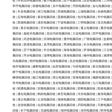
收
|
呼和浩特电脑回收
|
银川电脑回收
|
西宁电脑回收
|
西安电脑回收
|
兰州
和平电脑回收
|
鼓楼电脑回收
|
吴中电脑回收
|
丹阳电脑回收
|
金坛电脑回收
收
|
丰县电脑回收
|
靖江电脑回收
|
宿城电脑回收
|
上城电脑回收
|
余姚电脑
收
|
定海电脑回收
|
黄岩电脑回收
|
莲都电脑回收
|
包河电脑回收
|
市中电脑
收
|
西城电脑回收
|
浦东电脑回收
|
宁波电脑回收
|
三明电脑回收
|
淮北电脑
回收
|
黄石电脑回收
|
开封电脑回收
|
曲靖电脑回收
|
遵义电脑回收
|
重庆电
脑回收
|
嘉峪关电脑回收
|
克拉玛依电脑回收
|
大连电脑回收
|
四平电脑回收
脑回收
|
武进电脑回收
|
滨湖电脑回收
|
通州电脑回收
|
广陵电脑回收
|
盐都
脑回收
|
慈溪电脑回收
|
龙湾电脑回收
|
秀洲电脑回收
|
长兴电脑回收
|
柯桥
脑回收
|
历下电脑回收
|
市北电脑回收
|
海珠电脑回收
|
罗湖电脑回收
|
江北
脑回收
|
萍乡电脑回收
|
淄博电脑回收
|
珠海电脑回收
|
柳州电脑回收
|
湘潭
岛电脑回收
|
朔州电脑回收
|
乌海电脑回收
|
吴忠电脑回收
|
宝鸡电脑回收
|
南开电脑回收
|
建邺电脑回收
|
姑苏电脑回收
|
句容电脑回收
|
新北电脑回收
睢宁电脑回收
|
兴化电脑回收
|
沭阳电脑回收
|
拱墅电脑回收
|
奉化电脑回收
嵊泗电脑回收
|
椒江电脑回收
|
缙云电脑回收
|
瑶海电脑回收
|
槐荫电脑回收
常州电脑回收
|
嘉兴电脑回收
|
龙岩电脑回收
|
阜阳电脑回收
|
九江电脑回收
收
|
昭通电脑回收
|
安顺电脑回收
|
自贡电脑回收
|
邯郸电脑回收
|
阳泉电脑
收
|
通化电脑回收
|
鹤岗电脑回收
|
林芝电脑回收
|
河东电脑回收
|
秦淮电脑
收
|
灌云电脑回收
|
云龙电脑回收
|
海陵电脑回收
|
泗阳电脑回收
|
江干电脑
收
|
龙游电脑回收
|
仙居电脑回收
|
遂昌电脑回收
|
庐阳电脑回收
|
天桥电脑
回收
|
长宁电脑回收
|
无锡电脑回收
|
湖州电脑回收
|
漳州电脑回收
|
蚌埠电