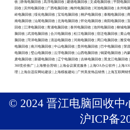
收
|
静海电脑回收
|
高淳电脑回收
|
建德电脑回收
|
文成电脑回收
|
平阴电脑
回收
|
滨州电脑回收
|
广西电脑回收
|
梅州电脑回收
|
河池电脑回收
|
永州电
岭电脑回收
|
绥化电脑回收
|
宝坻电脑回收
|
桐庐电脑回收
|
泰顺电脑回收
|
南电脑回收
|
汕尾电脑回收
|
北海电脑回收
|
怀化电脑回收
|
南阳电脑回收
|
回收
|
江津电脑回收
|
青浦电脑回收
|
泰州电脑回收
|
池州电脑回收
|
柳城电
脑回收
|
武清电脑回收
|
合川电脑回收
|
松江电脑回收
|
宿迁电脑回收
|
黄山
脑回收
|
菏泽电脑回收
|
清远电脑回收
|
河南电脑回收
|
周口电脑回收
|
雅安
电脑回收
|
南川电脑回收
|
中山电脑回收
|
贵州电脑回收
|
巴中电脑回收
|
荣
电脑回收
|
璧山电脑回收
|
云浮电脑回收
|
山西电脑回收
|
铜梁电脑回收
|
内
肃电脑回收
|
新疆电脑回收
|
辽宁电脑回收
|
吉林电脑回收
|
黑龙江电脑回收
360竞价推广
|
上海整合营销
|
上海会议展览服务
|
上海OA办公软件
|
上海AS
理
|
上海自适应网站建设
|
上海模板建站
|
广州美发饰品销售
|
上海互联网销
© 2024 晋江电脑回收中心 版权
沪ICP备20