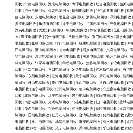
回收
|
宁德电脑回收
|
淮南电脑回收
|
鹰潭电脑回收
|
烟台电脑回收
|
韶关电
回收
|
泸州电脑回收
|
保定电脑回收
|
忻州电脑回收
|
鄂尔多斯电脑回收
|
延
曲电脑回收
|
东丽电脑回收
|
雨花台电脑回收
|
润州电脑回收
|
溧阳电脑回收
滨江电脑回收
|
乐清电脑回收
|
海宁电脑回收
|
兰溪电脑回收
|
开化电脑回收
龙岗电脑回收
|
大渡口电脑回收
|
朝阳电脑回收
|
静安电脑回收
|
昆山电脑回
收
|
湛江电脑回收
|
贺州电脑回收
|
常德电脑回收
|
荆门电脑回收
|
新乡电脑
电脑回收
|
张掖电脑回收
|
喀什电脑回收
|
锦州电脑回收
|
白城电脑回收
|
伊
汪电脑回收
|
萧山电脑回收
|
龙港电脑回收
|
桐乡电脑回收
|
义乌电脑回收
|
华电脑回收
|
渝北电脑回收
|
卢湾电脑回收
|
南通电脑回收
|
衢州电脑回收
|
林电脑回收
|
张家界电脑回收
|
孝感电脑回收
|
焦作电脑回收
|
临沧电脑回收
回收
|
伊犁电脑回收
|
营口电脑回收
|
延边电脑回收
|
佳木斯电脑回收
|
香港
脑回收
|
东阳电脑回收
|
临海电脑回收
|
景宁电脑回收
|
庐江电脑回收
|
济阳
脑回收
|
舟山电脑回收
|
厦门电脑回收
|
江西电脑回收
|
马鞍山电脑回收
|
宜
电脑回收
|
遂宁电脑回收
|
沧州电脑回收
|
临汾电脑回收
|
乌兰察布电脑回收
回收
|
北辰电脑回收
|
江宁电脑回收
|
东台电脑回收
|
富阳电脑回收
|
平阳电
回收
|
南沙电脑回收
|
光明电脑回收
|
北碚电脑回收
|
虹口电脑回收
|
盐城电
回收
|
茂名电脑回收
|
百色电脑回收
|
娄底电脑回收
|
黄冈电脑回收
|
许昌电
脑回收
|
辽阳电脑回收
|
牡丹江电脑回收
|
台湾电脑回收
|
蓟州电脑回收
|
溧
电脑回收
|
永川电脑回收
|
杨浦电脑回收
|
淮安电脑回收
|
丽水电脑回收
|
晋
电脑回收
|
郴州电脑回收
|
咸宁电脑回收
|
漯河电脑回收
|
乐山电脑回收
|
衡