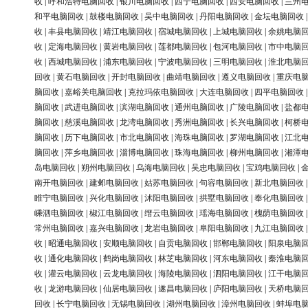
收
|
呼和浩特电脑回收
|
银川电脑回收
|
西宁电脑回收
|
西安电脑回收
|
兰州
和平电脑回收
|
鼓楼电脑回收
|
吴中电脑回收
|
丹阳电脑回收
|
金坛电脑回收
收
|
丰县电脑回收
|
靖江电脑回收
|
宿城电脑回收
|
上城电脑回收
|
余姚电脑
收
|
定海电脑回收
|
黄岩电脑回收
|
莲都电脑回收
|
包河电脑回收
|
市中电脑
收
|
西城电脑回收
|
浦东电脑回收
|
宁波电脑回收
|
三明电脑回收
|
淮北电脑
回收
|
黄石电脑回收
|
开封电脑回收
|
曲靖电脑回收
|
遵义电脑回收
|
重庆电
脑回收
|
嘉峪关电脑回收
|
克拉玛依电脑回收
|
大连电脑回收
|
四平电脑回收
脑回收
|
武进电脑回收
|
滨湖电脑回收
|
通州电脑回收
|
广陵电脑回收
|
盐都
脑回收
|
慈溪电脑回收
|
龙湾电脑回收
|
秀洲电脑回收
|
长兴电脑回收
|
柯桥
脑回收
|
历下电脑回收
|
市北电脑回收
|
海珠电脑回收
|
罗湖电脑回收
|
江北
脑回收
|
萍乡电脑回收
|
淄博电脑回收
|
珠海电脑回收
|
柳州电脑回收
|
湘潭
岛电脑回收
|
朔州电脑回收
|
乌海电脑回收
|
吴忠电脑回收
|
宝鸡电脑回收
|
南开电脑回收
|
建邺电脑回收
|
姑苏电脑回收
|
句容电脑回收
|
新北电脑回收
睢宁电脑回收
|
兴化电脑回收
|
沭阳电脑回收
|
拱墅电脑回收
|
奉化电脑回收
嵊泗电脑回收
|
椒江电脑回收
|
缙云电脑回收
|
瑶海电脑回收
|
槐荫电脑回收
常州电脑回收
|
嘉兴电脑回收
|
龙岩电脑回收
|
阜阳电脑回收
|
九江电脑回收
收
|
昭通电脑回收
|
安顺电脑回收
|
自贡电脑回收
|
邯郸电脑回收
|
阳泉电脑
收
|
通化电脑回收
|
鹤岗电脑回收
|
林芝电脑回收
|
河东电脑回收
|
秦淮电脑
收
|
灌云电脑回收
|
云龙电脑回收
|
海陵电脑回收
|
泗阳电脑回收
|
江干电脑
收
|
龙游电脑回收
|
仙居电脑回收
|
遂昌电脑回收
|
庐阳电脑回收
|
天桥电脑
回收
|
长宁电脑回收
|
无锡电脑回收
|
湖州电脑回收
|
漳州电脑回收
|
蚌埠电