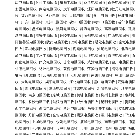
庆电脑回收
|
抚州电脑回收
|
威海电脑回收
|
茂名电脑回收
|
百色电脑回收
|
安盟电脑回收
|
商洛电脑回收
|
庆阳电脑回收
|
辽阳电脑回收
|
牡丹江电脑回
收
|
莱西电脑回收
|
从化电脑回收
|
大鹏电脑回收
|
永川电脑回收
|
杨浦电脑
收
|
广东电脑回收
|
惠州电脑回收
|
钦州电脑回收
|
郴州电脑回收
|
咸宁电脑
电脑回收
|
盘锦电脑回收
|
黑河电脑回收
|
静海电脑回收
|
高淳电脑回收
|
建
港电脑回收
|
南安电脑回收
|
铜陵电脑回收
|
滨州电脑回收
|
广西电脑回收
|
阿拉善盟电脑回收
|
陇南电脑回收
|
铁岭电脑回收
|
绥化电脑回收
|
宝坻电脑
回收
|
宣城电脑回收
|
德州电脑回收
|
海南电脑回收
|
汕尾电脑回收
|
北海电
岭电脑回收
|
宁河电脑回收
|
淳安电脑回收
|
江津电脑回收
|
青浦电脑回收
|
商丘电脑回收
|
南充电脑回收
|
甘南电脑回收
|
武清电脑回收
|
合川电脑回收
信阳电脑回收
|
达州电脑回收
|
双桥电脑回收
|
菏泽电脑回收
|
清远电脑回收
驻马店电脑回收
|
云南电脑回收
|
广安电脑回收
|
南川电脑回收
|
中山电脑回
收
|
大足电脑回收
|
揭阳电脑回收
|
河北电脑回收
|
璧山电脑回收
|
云浮电脑
回收
|
青海电脑回收
|
陕西电脑回收
|
甘肃电脑回收
|
新疆电脑回收
|
辽宁电
脑回收
|
南京电脑回收
|
东城电脑回收
|
黄埔电脑回收
|
杭州电脑回收
|
泉州
脑回收
|
长沙电脑回收
|
武汉电脑回收
|
郑州电脑回收
|
昆明电脑回收
|
贵阳
西宁电脑回收
|
西安电脑回收
|
兰州电脑回收
|
乌鲁木齐电脑回收
|
沈阳电脑
脑回收
|
丹阳电脑回收
|
金坛电脑回收
|
梁溪电脑回收
|
崇川电脑回收
|
邗江
电脑回收
|
上城电脑回收
|
余姚电脑回收
|
鹿城电脑回收
|
南湖电脑回收
|
德
电脑回收
|
包河电脑回收
|
市中电脑回收
|
市南电脑回收
|
越秀电脑回收
|
福