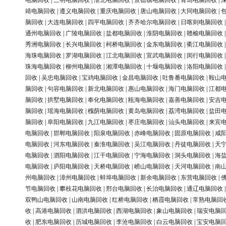
电脑回收
|
三明电脑回收
|
淮北电脑回收
|
景德镇电脑回收
|
青岛电脑回收
|
靖电脑回收
|
遵义电脑回收
|
重庆电脑回收
|
唐山电脑回收
|
大同电脑回收
|
脑回收
|
大连电脑回收
|
四平电脑回收
|
齐齐哈尔电脑回收
|
日喀则电脑回收
通州电脑回收
|
广陵电脑回收
|
盐都电脑回收
|
淮阴电脑回收
|
赣榆电脑回收
秀洲电脑回收
|
长兴电脑回收
|
柯桥电脑回收
|
金东电脑回收
|
衢江电脑回收
海珠电脑回收
|
罗湖电脑回收
|
江北电脑回收
|
宣武电脑回收
|
闵行电脑回收
珠海电脑回收
|
柳州电脑回收
|
湘潭电脑回收
|
十堰电脑回收
|
洛阳电脑回收
回收
|
吴忠电脑回收
|
宝鸡电脑回收
|
金昌电脑回收
|
吐鲁番电脑回收
|
鞍山
脑回收
|
句容电脑回收
|
新北电脑回收
|
惠山电脑回收
|
海门电脑回收
|
江都
脑回收
|
拱墅电脑回收
|
奉化电脑回收
|
瓯海电脑回收
|
嘉善电脑回收
|
安吉
脑回收
|
瑶海电脑回收
|
槐荫电脑回收
|
黄岛电脑回收
|
荔湾电脑回收
|
盐田
脑回收
|
阜阳电脑回收
|
九江电脑回收
|
枣庄电脑回收
|
汕头电脑回收
|
来宾
电脑回收
|
邯郸电脑回收
|
阳泉电脑回收
|
赤峰电脑回收
|
固原电脑回收
|
咸
电脑回收
|
河东电脑回收
|
秦淮电脑回收
|
吴江电脑回收
|
丹徒电脑回收
|
天
电脑回收
|
泗阳电脑回收
|
江干电脑回收
|
宁海电脑回收
|
洞头电脑回收
|
海
电脑回收
|
庐阳电脑回收
|
天桥电脑回收
|
崂山电脑回收
|
天河电脑回收
|
南
州电脑回收
|
漳州电脑回收
|
蚌埠电脑回收
|
新余电脑回收
|
东营电脑回收
|
节电脑回收
|
攀枝花电脑回收
|
邢台电脑回收
|
长治电脑回收
|
通辽电脑回收
双鸭山电脑回收
|
山南电脑回收
|
红桥电脑回收
|
栖霞电脑回收
|
常熟电脑回
收
|
高港电脑回收
|
泗洪电脑回收
|
西湖电脑回收
|
象山电脑回收
|
瑞安电脑
收
|
肥东电脑回收
|
历城电脑回收
|
李沧电脑回收
|
白云电脑回收
|
宝安电脑