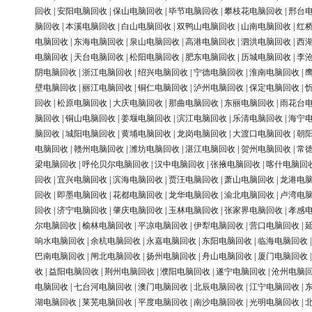
回收
|
安阳电脑回收
|
保山电脑回收
|
毕节电脑回收
|
攀枝花电脑回收
|
邢台
脑回收
|
本溪电脑回收
|
白山电脑回收
|
双鸭山电脑回收
|
山南电脑回收
|
红
电脑回收
|
东海电脑回收
|
泉山电脑回收
|
高港电脑回收
|
泗洪电脑回收
|
西
电脑回收
|
天台电脑回收
|
松阳电脑回收
|
肥东电脑回收
|
历城电脑回收
|
李
阴电脑回收
|
浙江电脑回收
|
绍兴电脑回收
|
宁德电脑回收
|
淮南电脑回收
|
壁电脑回收
|
丽江电脑回收
|
铜仁电脑回收
|
泸州电脑回收
|
保定电脑回收
|
回收
|
松原电脑回收
|
大庆电脑回收
|
那曲电脑回收
|
东丽电脑回收
|
雨花台
脑回收
|
铜山电脑回收
|
姜堰电脑回收
|
滨江电脑回收
|
乐清电脑回收
|
海宁
脑回收
|
城阳电脑回收
|
黄埔电脑回收
|
龙岗电脑回收
|
大渡口电脑回收
|
朝
电脑回收
|
赣州电脑回收
|
潍坊电脑回收
|
湛江电脑回收
|
贺州电脑回收
|
常
梁电脑回收
|
呼伦贝尔电脑回收
|
汉中电脑回收
|
张掖电脑回收
|
喀什电脑回
回收
|
宜兴电脑回收
|
滨海电脑回收
|
贾汪电脑回收
|
萧山电脑回收
|
龙港电
回收
|
即墨电脑回收
|
花都电脑回收
|
龙华电脑回收
|
渝北电脑回收
|
卢湾电
回收
|
济宁电脑回收
|
肇庆电脑回收
|
玉林电脑回收
|
张家界电脑回收
|
孝感
尔电脑回收
|
榆林电脑回收
|
平凉电脑回收
|
伊犁电脑回收
|
营口电脑回收
|
响水电脑回收
|
余杭电脑回收
|
永嘉电脑回收
|
东阳电脑回收
|
临海电脑回收
巴南电脑回收
|
闸北电脑回收
|
扬州电脑回收
|
舟山电脑回收
|
厦门电脑回收
收
|
益阳电脑回收
|
荆州电脑回收
|
濮阳电脑回收
|
遂宁电脑回收
|
沧州电脑
电脑回收
|
七台河电脑回收
|
澳门电脑回收
|
北辰电脑回收
|
江宁电脑回收
|
湖电脑回收
|
莱芜电脑回收
|
平度电脑回收
|
南沙电脑回收
|
光明电脑回收
|