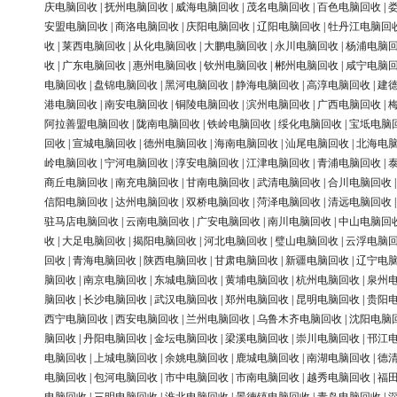
庆电脑回收
|
抚州电脑回收
|
威海电脑回收
|
茂名电脑回收
|
百色电脑回收
|
安盟电脑回收
|
商洛电脑回收
|
庆阳电脑回收
|
辽阳电脑回收
|
牡丹江电脑回
收
|
莱西电脑回收
|
从化电脑回收
|
大鹏电脑回收
|
永川电脑回收
|
杨浦电脑
收
|
广东电脑回收
|
惠州电脑回收
|
钦州电脑回收
|
郴州电脑回收
|
咸宁电脑
电脑回收
|
盘锦电脑回收
|
黑河电脑回收
|
静海电脑回收
|
高淳电脑回收
|
建
港电脑回收
|
南安电脑回收
|
铜陵电脑回收
|
滨州电脑回收
|
广西电脑回收
|
阿拉善盟电脑回收
|
陇南电脑回收
|
铁岭电脑回收
|
绥化电脑回收
|
宝坻电脑
回收
|
宣城电脑回收
|
德州电脑回收
|
海南电脑回收
|
汕尾电脑回收
|
北海电
岭电脑回收
|
宁河电脑回收
|
淳安电脑回收
|
江津电脑回收
|
青浦电脑回收
|
商丘电脑回收
|
南充电脑回收
|
甘南电脑回收
|
武清电脑回收
|
合川电脑回收
信阳电脑回收
|
达州电脑回收
|
双桥电脑回收
|
菏泽电脑回收
|
清远电脑回收
驻马店电脑回收
|
云南电脑回收
|
广安电脑回收
|
南川电脑回收
|
中山电脑回
收
|
大足电脑回收
|
揭阳电脑回收
|
河北电脑回收
|
璧山电脑回收
|
云浮电脑
回收
|
青海电脑回收
|
陕西电脑回收
|
甘肃电脑回收
|
新疆电脑回收
|
辽宁电
脑回收
|
南京电脑回收
|
东城电脑回收
|
黄埔电脑回收
|
杭州电脑回收
|
泉州
脑回收
|
长沙电脑回收
|
武汉电脑回收
|
郑州电脑回收
|
昆明电脑回收
|
贵阳
西宁电脑回收
|
西安电脑回收
|
兰州电脑回收
|
乌鲁木齐电脑回收
|
沈阳电脑
脑回收
|
丹阳电脑回收
|
金坛电脑回收
|
梁溪电脑回收
|
崇川电脑回收
|
邗江
电脑回收
|
上城电脑回收
|
余姚电脑回收
|
鹿城电脑回收
|
南湖电脑回收
|
德
电脑回收
|
包河电脑回收
|
市中电脑回收
|
市南电脑回收
|
越秀电脑回收
|
福