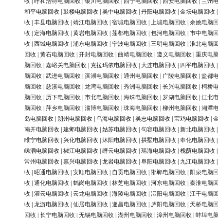
收
|
呼和浩特电脑回收
|
银川电脑回收
|
西宁电脑回收
|
西安电脑回收
|
兰州
和平电脑回收
|
鼓楼电脑回收
|
吴中电脑回收
|
丹阳电脑回收
|
金坛电脑回收
收
|
丰县电脑回收
|
靖江电脑回收
|
宿城电脑回收
|
上城电脑回收
|
余姚电脑
收
|
定海电脑回收
|
黄岩电脑回收
|
莲都电脑回收
|
包河电脑回收
|
市中电脑
收
|
西城电脑回收
|
浦东电脑回收
|
宁波电脑回收
|
三明电脑回收
|
淮北电脑
回收
|
黄石电脑回收
|
开封电脑回收
|
曲靖电脑回收
|
遵义电脑回收
|
重庆电
脑回收
|
嘉峪关电脑回收
|
克拉玛依电脑回收
|
大连电脑回收
|
四平电脑回收
脑回收
|
武进电脑回收
|
滨湖电脑回收
|
通州电脑回收
|
广陵电脑回收
|
盐都
脑回收
|
慈溪电脑回收
|
龙湾电脑回收
|
秀洲电脑回收
|
长兴电脑回收
|
柯桥
脑回收
|
历下电脑回收
|
市北电脑回收
|
海珠电脑回收
|
罗湖电脑回收
|
江北
脑回收
|
萍乡电脑回收
|
淄博电脑回收
|
珠海电脑回收
|
柳州电脑回收
|
湘潭
岛电脑回收
|
朔州电脑回收
|
乌海电脑回收
|
吴忠电脑回收
|
宝鸡电脑回收
|
南开电脑回收
|
建邺电脑回收
|
姑苏电脑回收
|
句容电脑回收
|
新北电脑回收
睢宁电脑回收
|
兴化电脑回收
|
沭阳电脑回收
|
拱墅电脑回收
|
奉化电脑回收
嵊泗电脑回收
|
椒江电脑回收
|
缙云电脑回收
|
瑶海电脑回收
|
槐荫电脑回收
常州电脑回收
|
嘉兴电脑回收
|
龙岩电脑回收
|
阜阳电脑回收
|
九江电脑回收
收
|
昭通电脑回收
|
安顺电脑回收
|
自贡电脑回收
|
邯郸电脑回收
|
阳泉电脑
收
|
通化电脑回收
|
鹤岗电脑回收
|
林芝电脑回收
|
河东电脑回收
|
秦淮电脑
收
|
灌云电脑回收
|
云龙电脑回收
|
海陵电脑回收
|
泗阳电脑回收
|
江干电脑
收
|
龙游电脑回收
|
仙居电脑回收
|
遂昌电脑回收
|
庐阳电脑回收
|
天桥电脑
回收
|
长宁电脑回收
|
无锡电脑回收
|
湖州电脑回收
|
漳州电脑回收
|
蚌埠电