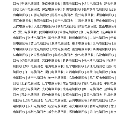
回收
|
宁德电脑回收
|
淮南电脑回收
|
鹰潭电脑回收
|
烟台电脑回收
|
韶关电
回收
|
泸州电脑回收
|
保定电脑回收
|
忻州电脑回收
|
鄂尔多斯电脑回收
|
延
曲电脑回收
|
东丽电脑回收
|
雨花台电脑回收
|
润州电脑回收
|
溧阳电脑回收
滨江电脑回收
|
乐清电脑回收
|
海宁电脑回收
|
兰溪电脑回收
|
开化电脑回收
龙岗电脑回收
|
大渡口电脑回收
|
朝阳电脑回收
|
静安电脑回收
|
昆山电脑回
收
|
湛江电脑回收
|
贺州电脑回收
|
常德电脑回收
|
荆门电脑回收
|
新乡电脑
电脑回收
|
张掖电脑回收
|
喀什电脑回收
|
锦州电脑回收
|
白城电脑回收
|
伊
汪电脑回收
|
萧山电脑回收
|
龙港电脑回收
|
桐乡电脑回收
|
义乌电脑回收
|
华电脑回收
|
渝北电脑回收
|
卢湾电脑回收
|
南通电脑回收
|
衢州电脑回收
|
林电脑回收
|
张家界电脑回收
|
孝感电脑回收
|
焦作电脑回收
|
临沧电脑回收
回收
|
伊犁电脑回收
|
营口电脑回收
|
延边电脑回收
|
佳木斯电脑回收
|
香港
脑回收
|
东阳电脑回收
|
临海电脑回收
|
景宁电脑回收
|
庐江电脑回收
|
济阳
脑回收
|
舟山电脑回收
|
厦门电脑回收
|
江西电脑回收
|
马鞍山电脑回收
|
宜
电脑回收
|
遂宁电脑回收
|
沧州电脑回收
|
临汾电脑回收
|
乌兰察布电脑回收
回收
|
北辰电脑回收
|
江宁电脑回收
|
东台电脑回收
|
富阳电脑回收
|
平阳电
回收
|
南沙电脑回收
|
光明电脑回收
|
北碚电脑回收
|
虹口电脑回收
|
盐城电
回收
|
茂名电脑回收
|
百色电脑回收
|
娄底电脑回收
|
黄冈电脑回收
|
许昌电
脑回收
|
辽阳电脑回收
|
牡丹江电脑回收
|
台湾电脑回收
|
蓟州电脑回收
|
溧
电脑回收
|
永川电脑回收
|
杨浦电脑回收
|
淮安电脑回收
|
丽水电脑回收
|
晋
电脑回收
|
郴州电脑回收
|
咸宁电脑回收
|
漯河电脑回收
|
乐山电脑回收
|
衡