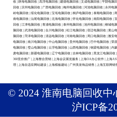
收
|
静海电脑回收
|
高淳电脑回收
|
建德电脑回收
|
文成电脑回收
|
平阴电脑
回收
|
滨州电脑回收
|
广西电脑回收
|
梅州电脑回收
|
河池电脑回收
|
永州电
岭电脑回收
|
绥化电脑回收
|
宝坻电脑回收
|
桐庐电脑回收
|
泰顺电脑回收
|
南电脑回收
|
汕尾电脑回收
|
北海电脑回收
|
怀化电脑回收
|
南阳电脑回收
|
回收
|
江津电脑回收
|
青浦电脑回收
|
泰州电脑回收
|
池州电脑回收
|
柳城电
脑回收
|
武清电脑回收
|
合川电脑回收
|
松江电脑回收
|
宿迁电脑回收
|
黄山
脑回收
|
菏泽电脑回收
|
清远电脑回收
|
河南电脑回收
|
周口电脑回收
|
雅安
电脑回收
|
南川电脑回收
|
中山电脑回收
|
贵州电脑回收
|
巴中电脑回收
|
荣
电脑回收
|
璧山电脑回收
|
云浮电脑回收
|
山西电脑回收
|
铜梁电脑回收
|
内
肃电脑回收
|
新疆电脑回收
|
辽宁电脑回收
|
吉林电脑回收
|
黑龙江电脑回收
360竞价推广
|
上海整合营销
|
上海会议展览服务
|
上海OA办公软件
|
上海AS
理
|
上海自适应网站建设
|
上海模板建站
|
广州美发饰品销售
|
上海互联网销
© 2024 淮南电脑回收中心 版权
沪ICP备20