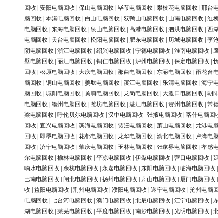
回收
|
安阳电脑回收
|
保山电脑回收
|
毕节电脑回收
|
攀枝花电脑回收
|
邢台
脑回收
|
本溪电脑回收
|
白山电脑回收
|
双鸭山电脑回收
|
山南电脑回收
|
红
电脑回收
|
东海电脑回收
|
泉山电脑回收
|
高港电脑回收
|
泗洪电脑回收
|
西
电脑回收
|
天台电脑回收
|
松阳电脑回收
|
肥东电脑回收
|
历城电脑回收
|
李
阴电脑回收
|
浙江电脑回收
|
绍兴电脑回收
|
宁德电脑回收
|
淮南电脑回收
|
壁电脑回收
|
丽江电脑回收
|
铜仁电脑回收
|
泸州电脑回收
|
保定电脑回收
|
回收
|
松原电脑回收
|
大庆电脑回收
|
那曲电脑回收
|
东丽电脑回收
|
雨花台
脑回收
|
铜山电脑回收
|
姜堰电脑回收
|
滨江电脑回收
|
乐清电脑回收
|
海宁
脑回收
|
城阳电脑回收
|
黄埔电脑回收
|
龙岗电脑回收
|
大渡口电脑回收
|
朝
电脑回收
|
赣州电脑回收
|
潍坊电脑回收
|
湛江电脑回收
|
贺州电脑回收
|
常
梁电脑回收
|
呼伦贝尔电脑回收
|
汉中电脑回收
|
张掖电脑回收
|
喀什电脑回
回收
|
宜兴电脑回收
|
滨海电脑回收
|
贾汪电脑回收
|
萧山电脑回收
|
龙港电
回收
|
即墨电脑回收
|
花都电脑回收
|
龙华电脑回收
|
渝北电脑回收
|
卢湾电
回收
|
济宁电脑回收
|
肇庆电脑回收
|
玉林电脑回收
|
张家界电脑回收
|
孝感
尔电脑回收
|
榆林电脑回收
|
平凉电脑回收
|
伊犁电脑回收
|
营口电脑回收
|
响水电脑回收
|
余杭电脑回收
|
永嘉电脑回收
|
东阳电脑回收
|
临海电脑回收
巴南电脑回收
|
闸北电脑回收
|
扬州电脑回收
|
舟山电脑回收
|
厦门电脑回收
收
|
益阳电脑回收
|
荆州电脑回收
|
濮阳电脑回收
|
遂宁电脑回收
|
沧州电脑
电脑回收
|
七台河电脑回收
|
澳门电脑回收
|
北辰电脑回收
|
江宁电脑回收
|
湖电脑回收
|
莱芜电脑回收
|
平度电脑回收
|
南沙电脑回收
|
光明电脑回收
|