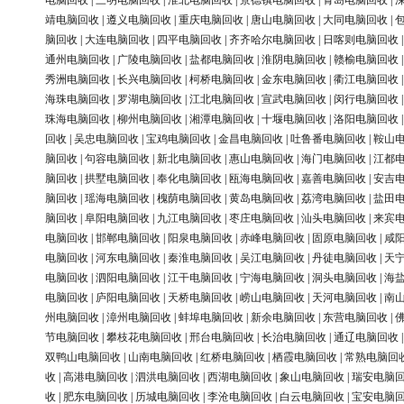
电脑回收
|
三明电脑回收
|
淮北电脑回收
|
景德镇电脑回收
|
青岛电脑回收
|
靖电脑回收
|
遵义电脑回收
|
重庆电脑回收
|
唐山电脑回收
|
大同电脑回收
|
脑回收
|
大连电脑回收
|
四平电脑回收
|
齐齐哈尔电脑回收
|
日喀则电脑回收
通州电脑回收
|
广陵电脑回收
|
盐都电脑回收
|
淮阴电脑回收
|
赣榆电脑回收
秀洲电脑回收
|
长兴电脑回收
|
柯桥电脑回收
|
金东电脑回收
|
衢江电脑回收
海珠电脑回收
|
罗湖电脑回收
|
江北电脑回收
|
宣武电脑回收
|
闵行电脑回收
珠海电脑回收
|
柳州电脑回收
|
湘潭电脑回收
|
十堰电脑回收
|
洛阳电脑回收
回收
|
吴忠电脑回收
|
宝鸡电脑回收
|
金昌电脑回收
|
吐鲁番电脑回收
|
鞍山
脑回收
|
句容电脑回收
|
新北电脑回收
|
惠山电脑回收
|
海门电脑回收
|
江都
脑回收
|
拱墅电脑回收
|
奉化电脑回收
|
瓯海电脑回收
|
嘉善电脑回收
|
安吉
脑回收
|
瑶海电脑回收
|
槐荫电脑回收
|
黄岛电脑回收
|
荔湾电脑回收
|
盐田
脑回收
|
阜阳电脑回收
|
九江电脑回收
|
枣庄电脑回收
|
汕头电脑回收
|
来宾
电脑回收
|
邯郸电脑回收
|
阳泉电脑回收
|
赤峰电脑回收
|
固原电脑回收
|
咸
电脑回收
|
河东电脑回收
|
秦淮电脑回收
|
吴江电脑回收
|
丹徒电脑回收
|
天
电脑回收
|
泗阳电脑回收
|
江干电脑回收
|
宁海电脑回收
|
洞头电脑回收
|
海
电脑回收
|
庐阳电脑回收
|
天桥电脑回收
|
崂山电脑回收
|
天河电脑回收
|
南
州电脑回收
|
漳州电脑回收
|
蚌埠电脑回收
|
新余电脑回收
|
东营电脑回收
|
节电脑回收
|
攀枝花电脑回收
|
邢台电脑回收
|
长治电脑回收
|
通辽电脑回收
双鸭山电脑回收
|
山南电脑回收
|
红桥电脑回收
|
栖霞电脑回收
|
常熟电脑回
收
|
高港电脑回收
|
泗洪电脑回收
|
西湖电脑回收
|
象山电脑回收
|
瑞安电脑
收
|
肥东电脑回收
|
历城电脑回收
|
李沧电脑回收
|
白云电脑回收
|
宝安电脑