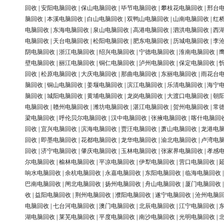
回收
|
安阳电脑回收
|
保山电脑回收
|
毕节电脑回收
|
攀枝花电脑回收
|
邢台
脑回收
|
本溪电脑回收
|
白山电脑回收
|
双鸭山电脑回收
|
山南电脑回收
|
红
电脑回收
|
东海电脑回收
|
泉山电脑回收
|
高港电脑回收
|
泗洪电脑回收
|
西
电脑回收
|
天台电脑回收
|
松阳电脑回收
|
肥东电脑回收
|
历城电脑回收
|
李
阴电脑回收
|
浙江电脑回收
|
绍兴电脑回收
|
宁德电脑回收
|
淮南电脑回收
|
壁电脑回收
|
丽江电脑回收
|
铜仁电脑回收
|
泸州电脑回收
|
保定电脑回收
|
回收
|
松原电脑回收
|
大庆电脑回收
|
那曲电脑回收
|
东丽电脑回收
|
雨花台
脑回收
|
铜山电脑回收
|
姜堰电脑回收
|
滨江电脑回收
|
乐清电脑回收
|
海宁
脑回收
|
城阳电脑回收
|
黄埔电脑回收
|
龙岗电脑回收
|
大渡口电脑回收
|
朝
电脑回收
|
赣州电脑回收
|
潍坊电脑回收
|
湛江电脑回收
|
贺州电脑回收
|
常
梁电脑回收
|
呼伦贝尔电脑回收
|
汉中电脑回收
|
张掖电脑回收
|
喀什电脑回
回收
|
宜兴电脑回收
|
滨海电脑回收
|
贾汪电脑回收
|
萧山电脑回收
|
龙港电
回收
|
即墨电脑回收
|
花都电脑回收
|
龙华电脑回收
|
渝北电脑回收
|
卢湾电
回收
|
济宁电脑回收
|
肇庆电脑回收
|
玉林电脑回收
|
张家界电脑回收
|
孝感
尔电脑回收
|
榆林电脑回收
|
平凉电脑回收
|
伊犁电脑回收
|
营口电脑回收
|
响水电脑回收
|
余杭电脑回收
|
永嘉电脑回收
|
东阳电脑回收
|
临海电脑回收
巴南电脑回收
|
闸北电脑回收
|
扬州电脑回收
|
舟山电脑回收
|
厦门电脑回收
收
|
益阳电脑回收
|
荆州电脑回收
|
濮阳电脑回收
|
遂宁电脑回收
|
沧州电脑
电脑回收
|
七台河电脑回收
|
澳门电脑回收
|
北辰电脑回收
|
江宁电脑回收
|
湖电脑回收
|
莱芜电脑回收
|
平度电脑回收
|
南沙电脑回收
|
光明电脑回收
|