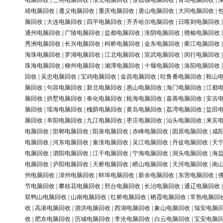
电脑回收
|
三明电脑回收
|
淮北电脑回收
|
景德镇电脑回收
|
青岛电脑回收
|
靖电脑回收
|
遵义电脑回收
|
重庆电脑回收
|
唐山电脑回收
|
大同电脑回收
|
脑回收
|
大连电脑回收
|
四平电脑回收
|
齐齐哈尔电脑回收
|
日喀则电脑回收
通州电脑回收
|
广陵电脑回收
|
盐都电脑回收
|
淮阴电脑回收
|
赣榆电脑回收
秀洲电脑回收
|
长兴电脑回收
|
柯桥电脑回收
|
金东电脑回收
|
衢江电脑回收
海珠电脑回收
|
罗湖电脑回收
|
江北电脑回收
|
宣武电脑回收
|
闵行电脑回收
珠海电脑回收
|
柳州电脑回收
|
湘潭电脑回收
|
十堰电脑回收
|
洛阳电脑回收
回收
|
吴忠电脑回收
|
宝鸡电脑回收
|
金昌电脑回收
|
吐鲁番电脑回收
|
鞍山
脑回收
|
句容电脑回收
|
新北电脑回收
|
惠山电脑回收
|
海门电脑回收
|
江都
脑回收
|
拱墅电脑回收
|
奉化电脑回收
|
瓯海电脑回收
|
嘉善电脑回收
|
安吉
脑回收
|
瑶海电脑回收
|
槐荫电脑回收
|
黄岛电脑回收
|
荔湾电脑回收
|
盐田
脑回收
|
阜阳电脑回收
|
九江电脑回收
|
枣庄电脑回收
|
汕头电脑回收
|
来宾
电脑回收
|
邯郸电脑回收
|
阳泉电脑回收
|
赤峰电脑回收
|
固原电脑回收
|
咸
电脑回收
|
河东电脑回收
|
秦淮电脑回收
|
吴江电脑回收
|
丹徒电脑回收
|
天
电脑回收
|
泗阳电脑回收
|
江干电脑回收
|
宁海电脑回收
|
洞头电脑回收
|
海
电脑回收
|
庐阳电脑回收
|
天桥电脑回收
|
崂山电脑回收
|
天河电脑回收
|
南
州电脑回收
|
漳州电脑回收
|
蚌埠电脑回收
|
新余电脑回收
|
东营电脑回收
|
节电脑回收
|
攀枝花电脑回收
|
邢台电脑回收
|
长治电脑回收
|
通辽电脑回收
双鸭山电脑回收
|
山南电脑回收
|
红桥电脑回收
|
栖霞电脑回收
|
常熟电脑回
收
|
高港电脑回收
|
泗洪电脑回收
|
西湖电脑回收
|
象山电脑回收
|
瑞安电脑
收
|
肥东电脑回收
|
历城电脑回收
|
李沧电脑回收
|
白云电脑回收
|
宝安电脑