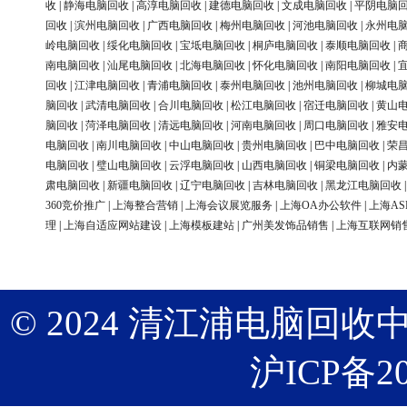
收
|
静海电脑回收
|
高淳电脑回收
|
建德电脑回收
|
文成电脑回收
|
平阴电脑
回收
|
滨州电脑回收
|
广西电脑回收
|
梅州电脑回收
|
河池电脑回收
|
永州电
岭电脑回收
|
绥化电脑回收
|
宝坻电脑回收
|
桐庐电脑回收
|
泰顺电脑回收
|
南电脑回收
|
汕尾电脑回收
|
北海电脑回收
|
怀化电脑回收
|
南阳电脑回收
|
回收
|
江津电脑回收
|
青浦电脑回收
|
泰州电脑回收
|
池州电脑回收
|
柳城电
脑回收
|
武清电脑回收
|
合川电脑回收
|
松江电脑回收
|
宿迁电脑回收
|
黄山
脑回收
|
菏泽电脑回收
|
清远电脑回收
|
河南电脑回收
|
周口电脑回收
|
雅安
电脑回收
|
南川电脑回收
|
中山电脑回收
|
贵州电脑回收
|
巴中电脑回收
|
荣
电脑回收
|
璧山电脑回收
|
云浮电脑回收
|
山西电脑回收
|
铜梁电脑回收
|
内
肃电脑回收
|
新疆电脑回收
|
辽宁电脑回收
|
吉林电脑回收
|
黑龙江电脑回收
360竞价推广
|
上海整合营销
|
上海会议展览服务
|
上海OA办公软件
|
上海AS
理
|
上海自适应网站建设
|
上海模板建站
|
广州美发饰品销售
|
上海互联网销
© 2024 清江浦电脑回收中心 版权
沪ICP备20