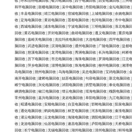
收
|
呼和浩特电脑回收
|
银川电脑回收
|
西宁电脑回收
|
西安电脑回收
|
兰州
和平电脑回收
|
鼓楼电脑回收
|
吴中电脑回收
|
丹阳电脑回收
|
金坛电脑回收
收
|
丰县电脑回收
|
靖江电脑回收
|
宿城电脑回收
|
上城电脑回收
|
余姚电脑
收
|
定海电脑回收
|
黄岩电脑回收
|
莲都电脑回收
|
包河电脑回收
|
市中电脑
收
|
西城电脑回收
|
浦东电脑回收
|
宁波电脑回收
|
三明电脑回收
|
淮北电脑
回收
|
黄石电脑回收
|
开封电脑回收
|
曲靖电脑回收
|
遵义电脑回收
|
重庆电
脑回收
|
嘉峪关电脑回收
|
克拉玛依电脑回收
|
大连电脑回收
|
四平电脑回收
脑回收
|
武进电脑回收
|
滨湖电脑回收
|
通州电脑回收
|
广陵电脑回收
|
盐都
脑回收
|
慈溪电脑回收
|
龙湾电脑回收
|
秀洲电脑回收
|
长兴电脑回收
|
柯桥
脑回收
|
历下电脑回收
|
市北电脑回收
|
海珠电脑回收
|
罗湖电脑回收
|
江北
脑回收
|
萍乡电脑回收
|
淄博电脑回收
|
珠海电脑回收
|
柳州电脑回收
|
湘潭
岛电脑回收
|
朔州电脑回收
|
乌海电脑回收
|
吴忠电脑回收
|
宝鸡电脑回收
|
南开电脑回收
|
建邺电脑回收
|
姑苏电脑回收
|
句容电脑回收
|
新北电脑回收
睢宁电脑回收
|
兴化电脑回收
|
沭阳电脑回收
|
拱墅电脑回收
|
奉化电脑回收
嵊泗电脑回收
|
椒江电脑回收
|
缙云电脑回收
|
瑶海电脑回收
|
槐荫电脑回收
常州电脑回收
|
嘉兴电脑回收
|
龙岩电脑回收
|
阜阳电脑回收
|
九江电脑回收
收
|
昭通电脑回收
|
安顺电脑回收
|
自贡电脑回收
|
邯郸电脑回收
|
阳泉电脑
收
|
通化电脑回收
|
鹤岗电脑回收
|
林芝电脑回收
|
河东电脑回收
|
秦淮电脑
收
|
灌云电脑回收
|
云龙电脑回收
|
海陵电脑回收
|
泗阳电脑回收
|
江干电脑
收
|
龙游电脑回收
|
仙居电脑回收
|
遂昌电脑回收
|
庐阳电脑回收
|
天桥电脑
回收
|
长宁电脑回收
|
无锡电脑回收
|
湖州电脑回收
|
漳州电脑回收
|
蚌埠电