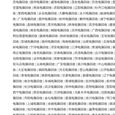
庆电脑回收
|
抚州电脑回收
|
威海电脑回收
|
茂名电脑回收
|
百色电脑回收
|
安盟电脑回收
|
商洛电脑回收
|
庆阳电脑回收
|
辽阳电脑回收
|
牡丹江电脑回
收
|
莱西电脑回收
|
从化电脑回收
|
大鹏电脑回收
|
永川电脑回收
|
杨浦电脑
收
|
广东电脑回收
|
惠州电脑回收
|
钦州电脑回收
|
郴州电脑回收
|
咸宁电脑
电脑回收
|
盘锦电脑回收
|
黑河电脑回收
|
静海电脑回收
|
高淳电脑回收
|
建
港电脑回收
|
南安电脑回收
|
铜陵电脑回收
|
滨州电脑回收
|
广西电脑回收
|
阿拉善盟电脑回收
|
陇南电脑回收
|
铁岭电脑回收
|
绥化电脑回收
|
宝坻电脑
回收
|
宣城电脑回收
|
德州电脑回收
|
海南电脑回收
|
汕尾电脑回收
|
北海电
岭电脑回收
|
宁河电脑回收
|
淳安电脑回收
|
江津电脑回收
|
青浦电脑回收
|
商丘电脑回收
|
南充电脑回收
|
甘南电脑回收
|
武清电脑回收
|
合川电脑回收
信阳电脑回收
|
达州电脑回收
|
双桥电脑回收
|
菏泽电脑回收
|
清远电脑回收
驻马店电脑回收
|
云南电脑回收
|
广安电脑回收
|
南川电脑回收
|
中山电脑回
收
|
大足电脑回收
|
揭阳电脑回收
|
河北电脑回收
|
璧山电脑回收
|
云浮电脑
回收
|
青海电脑回收
|
陕西电脑回收
|
甘肃电脑回收
|
新疆电脑回收
|
辽宁电
脑回收
|
南京电脑回收
|
东城电脑回收
|
黄埔电脑回收
|
杭州电脑回收
|
泉州
脑回收
|
长沙电脑回收
|
武汉电脑回收
|
郑州电脑回收
|
昆明电脑回收
|
贵阳
西宁电脑回收
|
西安电脑回收
|
兰州电脑回收
|
乌鲁木齐电脑回收
|
沈阳电脑
脑回收
|
丹阳电脑回收
|
金坛电脑回收
|
梁溪电脑回收
|
崇川电脑回收
|
邗江
电脑回收
|
上城电脑回收
|
余姚电脑回收
|
鹿城电脑回收
|
南湖电脑回收
|
德
电脑回收
|
包河电脑回收
|
市中电脑回收
|
市南电脑回收
|
越秀电脑回收
|
福