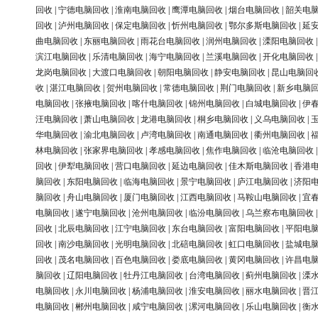
回收
|
宁德电脑回收
|
淮南电脑回收
|
鹰潭电脑回收
|
烟台电脑回收
|
韶关电
回收
|
泸州电脑回收
|
保定电脑回收
|
忻州电脑回收
|
鄂尔多斯电脑回收
|
延
曲电脑回收
|
东丽电脑回收
|
雨花台电脑回收
|
润州电脑回收
|
溧阳电脑回收
滨江电脑回收
|
乐清电脑回收
|
海宁电脑回收
|
兰溪电脑回收
|
开化电脑回收
龙岗电脑回收
|
大渡口电脑回收
|
朝阳电脑回收
|
静安电脑回收
|
昆山电脑回
收
|
湛江电脑回收
|
贺州电脑回收
|
常德电脑回收
|
荆门电脑回收
|
新乡电脑
电脑回收
|
张掖电脑回收
|
喀什电脑回收
|
锦州电脑回收
|
白城电脑回收
|
伊
汪电脑回收
|
萧山电脑回收
|
龙港电脑回收
|
桐乡电脑回收
|
义乌电脑回收
|
华电脑回收
|
渝北电脑回收
|
卢湾电脑回收
|
南通电脑回收
|
衢州电脑回收
|
林电脑回收
|
张家界电脑回收
|
孝感电脑回收
|
焦作电脑回收
|
临沧电脑回收
回收
|
伊犁电脑回收
|
营口电脑回收
|
延边电脑回收
|
佳木斯电脑回收
|
香港
脑回收
|
东阳电脑回收
|
临海电脑回收
|
景宁电脑回收
|
庐江电脑回收
|
济阳
脑回收
|
舟山电脑回收
|
厦门电脑回收
|
江西电脑回收
|
马鞍山电脑回收
|
宜
电脑回收
|
遂宁电脑回收
|
沧州电脑回收
|
临汾电脑回收
|
乌兰察布电脑回收
回收
|
北辰电脑回收
|
江宁电脑回收
|
东台电脑回收
|
富阳电脑回收
|
平阳电
回收
|
南沙电脑回收
|
光明电脑回收
|
北碚电脑回收
|
虹口电脑回收
|
盐城电
回收
|
茂名电脑回收
|
百色电脑回收
|
娄底电脑回收
|
黄冈电脑回收
|
许昌电
脑回收
|
辽阳电脑回收
|
牡丹江电脑回收
|
台湾电脑回收
|
蓟州电脑回收
|
溧
电脑回收
|
永川电脑回收
|
杨浦电脑回收
|
淮安电脑回收
|
丽水电脑回收
|
晋
电脑回收
|
郴州电脑回收
|
咸宁电脑回收
|
漯河电脑回收
|
乐山电脑回收
|
衡