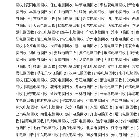
回收
|
安阳电脑回收
|
保山电脑回收
|
毕节电脑回收
|
攀枝花电脑回收
|
邢台
脑回收
|
本溪电脑回收
|
白山电脑回收
|
双鸭山电脑回收
|
山南电脑回收
|
红
电脑回收
|
东海电脑回收
|
泉山电脑回收
|
高港电脑回收
|
泗洪电脑回收
|
西
电脑回收
|
天台电脑回收
|
松阳电脑回收
|
肥东电脑回收
|
历城电脑回收
|
李
阴电脑回收
|
浙江电脑回收
|
绍兴电脑回收
|
宁德电脑回收
|
淮南电脑回收
|
壁电脑回收
|
丽江电脑回收
|
铜仁电脑回收
|
泸州电脑回收
|
保定电脑回收
|
回收
|
松原电脑回收
|
大庆电脑回收
|
那曲电脑回收
|
东丽电脑回收
|
雨花台
脑回收
|
铜山电脑回收
|
姜堰电脑回收
|
滨江电脑回收
|
乐清电脑回收
|
海宁
脑回收
|
城阳电脑回收
|
黄埔电脑回收
|
龙岗电脑回收
|
大渡口电脑回收
|
朝
电脑回收
|
赣州电脑回收
|
潍坊电脑回收
|
湛江电脑回收
|
贺州电脑回收
|
常
梁电脑回收
|
呼伦贝尔电脑回收
|
汉中电脑回收
|
张掖电脑回收
|
喀什电脑回
回收
|
宜兴电脑回收
|
滨海电脑回收
|
贾汪电脑回收
|
萧山电脑回收
|
龙港电
回收
|
即墨电脑回收
|
花都电脑回收
|
龙华电脑回收
|
渝北电脑回收
|
卢湾电
回收
|
济宁电脑回收
|
肇庆电脑回收
|
玉林电脑回收
|
张家界电脑回收
|
孝感
尔电脑回收
|
榆林电脑回收
|
平凉电脑回收
|
伊犁电脑回收
|
营口电脑回收
|
响水电脑回收
|
余杭电脑回收
|
永嘉电脑回收
|
东阳电脑回收
|
临海电脑回收
巴南电脑回收
|
闸北电脑回收
|
扬州电脑回收
|
舟山电脑回收
|
厦门电脑回收
收
|
益阳电脑回收
|
荆州电脑回收
|
濮阳电脑回收
|
遂宁电脑回收
|
沧州电脑
电脑回收
|
七台河电脑回收
|
澳门电脑回收
|
北辰电脑回收
|
江宁电脑回收
|
湖电脑回收
|
莱芜电脑回收
|
平度电脑回收
|
南沙电脑回收
|
光明电脑回收
|