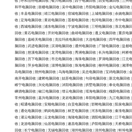
收
|
呼和浩特电脑回收
|
银川电脑回收
|
西宁电脑回收
|
西安电脑回收
|
兰州
和平电脑回收
|
鼓楼电脑回收
|
吴中电脑回收
|
丹阳电脑回收
|
金坛电脑回收
收
|
丰县电脑回收
|
靖江电脑回收
|
宿城电脑回收
|
上城电脑回收
|
余姚电脑
收
|
定海电脑回收
|
黄岩电脑回收
|
莲都电脑回收
|
包河电脑回收
|
市中电脑
收
|
西城电脑回收
|
浦东电脑回收
|
宁波电脑回收
|
三明电脑回收
|
淮北电脑
回收
|
黄石电脑回收
|
开封电脑回收
|
曲靖电脑回收
|
遵义电脑回收
|
重庆电
脑回收
|
嘉峪关电脑回收
|
克拉玛依电脑回收
|
大连电脑回收
|
四平电脑回收
脑回收
|
武进电脑回收
|
滨湖电脑回收
|
通州电脑回收
|
广陵电脑回收
|
盐都
脑回收
|
慈溪电脑回收
|
龙湾电脑回收
|
秀洲电脑回收
|
长兴电脑回收
|
柯桥
脑回收
|
历下电脑回收
|
市北电脑回收
|
海珠电脑回收
|
罗湖电脑回收
|
江北
脑回收
|
萍乡电脑回收
|
淄博电脑回收
|
珠海电脑回收
|
柳州电脑回收
|
湘潭
岛电脑回收
|
朔州电脑回收
|
乌海电脑回收
|
吴忠电脑回收
|
宝鸡电脑回收
|
南开电脑回收
|
建邺电脑回收
|
姑苏电脑回收
|
句容电脑回收
|
新北电脑回收
睢宁电脑回收
|
兴化电脑回收
|
沭阳电脑回收
|
拱墅电脑回收
|
奉化电脑回收
嵊泗电脑回收
|
椒江电脑回收
|
缙云电脑回收
|
瑶海电脑回收
|
槐荫电脑回收
常州电脑回收
|
嘉兴电脑回收
|
龙岩电脑回收
|
阜阳电脑回收
|
九江电脑回收
收
|
昭通电脑回收
|
安顺电脑回收
|
自贡电脑回收
|
邯郸电脑回收
|
阳泉电脑
收
|
通化电脑回收
|
鹤岗电脑回收
|
林芝电脑回收
|
河东电脑回收
|
秦淮电脑
收
|
灌云电脑回收
|
云龙电脑回收
|
海陵电脑回收
|
泗阳电脑回收
|
江干电脑
收
|
龙游电脑回收
|
仙居电脑回收
|
遂昌电脑回收
|
庐阳电脑回收
|
天桥电脑
回收
|
长宁电脑回收
|
无锡电脑回收
|
湖州电脑回收
|
漳州电脑回收
|
蚌埠电