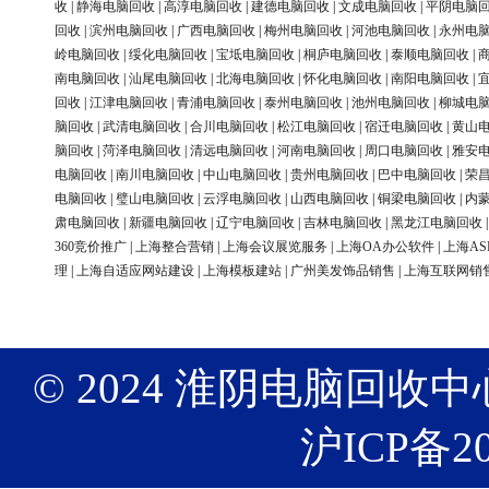
收
|
静海电脑回收
|
高淳电脑回收
|
建德电脑回收
|
文成电脑回收
|
平阴电脑
回收
|
滨州电脑回收
|
广西电脑回收
|
梅州电脑回收
|
河池电脑回收
|
永州电
岭电脑回收
|
绥化电脑回收
|
宝坻电脑回收
|
桐庐电脑回收
|
泰顺电脑回收
|
南电脑回收
|
汕尾电脑回收
|
北海电脑回收
|
怀化电脑回收
|
南阳电脑回收
|
回收
|
江津电脑回收
|
青浦电脑回收
|
泰州电脑回收
|
池州电脑回收
|
柳城电
脑回收
|
武清电脑回收
|
合川电脑回收
|
松江电脑回收
|
宿迁电脑回收
|
黄山
脑回收
|
菏泽电脑回收
|
清远电脑回收
|
河南电脑回收
|
周口电脑回收
|
雅安
电脑回收
|
南川电脑回收
|
中山电脑回收
|
贵州电脑回收
|
巴中电脑回收
|
荣
电脑回收
|
璧山电脑回收
|
云浮电脑回收
|
山西电脑回收
|
铜梁电脑回收
|
内
肃电脑回收
|
新疆电脑回收
|
辽宁电脑回收
|
吉林电脑回收
|
黑龙江电脑回收
360竞价推广
|
上海整合营销
|
上海会议展览服务
|
上海OA办公软件
|
上海AS
理
|
上海自适应网站建设
|
上海模板建站
|
广州美发饰品销售
|
上海互联网销
© 2024 淮阴电脑回收中心 版权
沪ICP备20