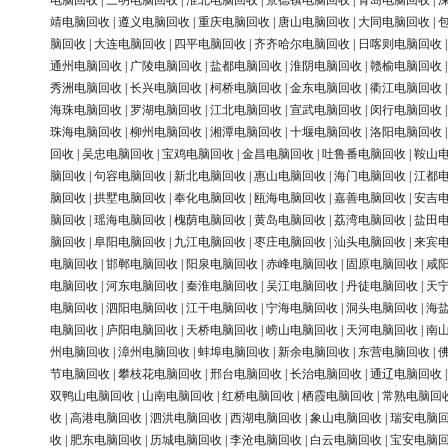
电脑回收
|
三明电脑回收
|
淮北电脑回收
|
景德镇电脑回收
|
青岛电脑回收
|
靖电脑回收
|
遵义电脑回收
|
重庆电脑回收
|
唐山电脑回收
|
大同电脑回收
|
脑回收
|
大连电脑回收
|
四平电脑回收
|
齐齐哈尔电脑回收
|
日喀则电脑回收
通州电脑回收
|
广陵电脑回收
|
盐都电脑回收
|
淮阴电脑回收
|
赣榆电脑回收
秀洲电脑回收
|
长兴电脑回收
|
柯桥电脑回收
|
金东电脑回收
|
衢江电脑回收
海珠电脑回收
|
罗湖电脑回收
|
江北电脑回收
|
宣武电脑回收
|
闵行电脑回收
珠海电脑回收
|
柳州电脑回收
|
湘潭电脑回收
|
十堰电脑回收
|
洛阳电脑回收
回收
|
吴忠电脑回收
|
宝鸡电脑回收
|
金昌电脑回收
|
吐鲁番电脑回收
|
鞍山
脑回收
|
句容电脑回收
|
新北电脑回收
|
惠山电脑回收
|
海门电脑回收
|
江都
脑回收
|
拱墅电脑回收
|
奉化电脑回收
|
瓯海电脑回收
|
嘉善电脑回收
|
安吉
脑回收
|
瑶海电脑回收
|
槐荫电脑回收
|
黄岛电脑回收
|
荔湾电脑回收
|
盐田
脑回收
|
阜阳电脑回收
|
九江电脑回收
|
枣庄电脑回收
|
汕头电脑回收
|
来宾
电脑回收
|
邯郸电脑回收
|
阳泉电脑回收
|
赤峰电脑回收
|
固原电脑回收
|
咸
电脑回收
|
河东电脑回收
|
秦淮电脑回收
|
吴江电脑回收
|
丹徒电脑回收
|
天
电脑回收
|
泗阳电脑回收
|
江干电脑回收
|
宁海电脑回收
|
洞头电脑回收
|
海
电脑回收
|
庐阳电脑回收
|
天桥电脑回收
|
崂山电脑回收
|
天河电脑回收
|
南
州电脑回收
|
漳州电脑回收
|
蚌埠电脑回收
|
新余电脑回收
|
东营电脑回收
|
节电脑回收
|
攀枝花电脑回收
|
邢台电脑回收
|
长治电脑回收
|
通辽电脑回收
双鸭山电脑回收
|
山南电脑回收
|
红桥电脑回收
|
栖霞电脑回收
|
常熟电脑回
收
|
高港电脑回收
|
泗洪电脑回收
|
西湖电脑回收
|
象山电脑回收
|
瑞安电脑
收
|
肥东电脑回收
|
历城电脑回收
|
李沧电脑回收
|
白云电脑回收
|
宝安电脑