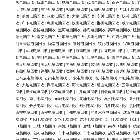
庆电脑回收
|
抚州电脑回收
|
威海电脑回收
|
茂名电脑回收
|
百色电脑回收
|
安盟电脑回收
|
商洛电脑回收
|
庆阳电脑回收
|
辽阳电脑回收
|
牡丹江电脑回
收
|
莱西电脑回收
|
从化电脑回收
|
大鹏电脑回收
|
永川电脑回收
|
杨浦电脑
收
|
广东电脑回收
|
惠州电脑回收
|
钦州电脑回收
|
郴州电脑回收
|
咸宁电脑
电脑回收
|
盘锦电脑回收
|
黑河电脑回收
|
静海电脑回收
|
高淳电脑回收
|
建
港电脑回收
|
南安电脑回收
|
铜陵电脑回收
|
滨州电脑回收
|
广西电脑回收
|
阿拉善盟电脑回收
|
陇南电脑回收
|
铁岭电脑回收
|
绥化电脑回收
|
宝坻电脑
回收
|
宣城电脑回收
|
德州电脑回收
|
海南电脑回收
|
汕尾电脑回收
|
北海电
岭电脑回收
|
宁河电脑回收
|
淳安电脑回收
|
江津电脑回收
|
青浦电脑回收
|
商丘电脑回收
|
南充电脑回收
|
甘南电脑回收
|
武清电脑回收
|
合川电脑回收
信阳电脑回收
|
达州电脑回收
|
双桥电脑回收
|
菏泽电脑回收
|
清远电脑回收
驻马店电脑回收
|
云南电脑回收
|
广安电脑回收
|
南川电脑回收
|
中山电脑回
收
|
大足电脑回收
|
揭阳电脑回收
|
河北电脑回收
|
璧山电脑回收
|
云浮电脑
回收
|
青海电脑回收
|
陕西电脑回收
|
甘肃电脑回收
|
新疆电脑回收
|
辽宁电
脑回收
|
南京电脑回收
|
东城电脑回收
|
黄埔电脑回收
|
杭州电脑回收
|
泉州
脑回收
|
长沙电脑回收
|
武汉电脑回收
|
郑州电脑回收
|
昆明电脑回收
|
贵阳
西宁电脑回收
|
西安电脑回收
|
兰州电脑回收
|
乌鲁木齐电脑回收
|
沈阳电脑
脑回收
|
丹阳电脑回收
|
金坛电脑回收
|
梁溪电脑回收
|
崇川电脑回收
|
邗江
电脑回收
|
上城电脑回收
|
余姚电脑回收
|
鹿城电脑回收
|
南湖电脑回收
|
德
电脑回收
|
包河电脑回收
|
市中电脑回收
|
市南电脑回收
|
越秀电脑回收
|
福