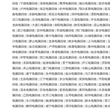
回收
|
宁德电脑回收
|
淮南电脑回收
|
鹰潭电脑回收
|
烟台电脑回收
|
韶关电
回收
|
泸州电脑回收
|
保定电脑回收
|
忻州电脑回收
|
鄂尔多斯电脑回收
|
延
曲电脑回收
|
东丽电脑回收
|
雨花台电脑回收
|
润州电脑回收
|
溧阳电脑回收
滨江电脑回收
|
乐清电脑回收
|
海宁电脑回收
|
兰溪电脑回收
|
开化电脑回收
龙岗电脑回收
|
大渡口电脑回收
|
朝阳电脑回收
|
静安电脑回收
|
昆山电脑回
收
|
湛江电脑回收
|
贺州电脑回收
|
常德电脑回收
|
荆门电脑回收
|
新乡电脑
电脑回收
|
张掖电脑回收
|
喀什电脑回收
|
锦州电脑回收
|
白城电脑回收
|
伊
汪电脑回收
|
萧山电脑回收
|
龙港电脑回收
|
桐乡电脑回收
|
义乌电脑回收
|
华电脑回收
|
渝北电脑回收
|
卢湾电脑回收
|
南通电脑回收
|
衢州电脑回收
|
林电脑回收
|
张家界电脑回收
|
孝感电脑回收
|
焦作电脑回收
|
临沧电脑回收
回收
|
伊犁电脑回收
|
营口电脑回收
|
延边电脑回收
|
佳木斯电脑回收
|
香港
脑回收
|
东阳电脑回收
|
临海电脑回收
|
景宁电脑回收
|
庐江电脑回收
|
济阳
脑回收
|
舟山电脑回收
|
厦门电脑回收
|
江西电脑回收
|
马鞍山电脑回收
|
宜
电脑回收
|
遂宁电脑回收
|
沧州电脑回收
|
临汾电脑回收
|
乌兰察布电脑回收
回收
|
北辰电脑回收
|
江宁电脑回收
|
东台电脑回收
|
富阳电脑回收
|
平阳电
回收
|
南沙电脑回收
|
光明电脑回收
|
北碚电脑回收
|
虹口电脑回收
|
盐城电
回收
|
茂名电脑回收
|
百色电脑回收
|
娄底电脑回收
|
黄冈电脑回收
|
许昌电
脑回收
|
辽阳电脑回收
|
牡丹江电脑回收
|
台湾电脑回收
|
蓟州电脑回收
|
溧
电脑回收
|
永川电脑回收
|
杨浦电脑回收
|
淮安电脑回收
|
丽水电脑回收
|
晋
电脑回收
|
郴州电脑回收
|
咸宁电脑回收
|
漯河电脑回收
|
乐山电脑回收
|
衡