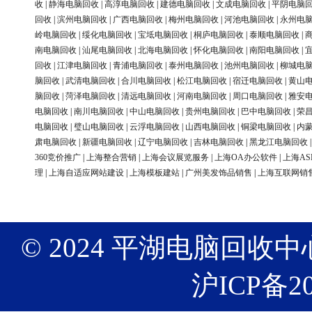
收
|
静海电脑回收
|
高淳电脑回收
|
建德电脑回收
|
文成电脑回收
|
平阴电脑
回收
|
滨州电脑回收
|
广西电脑回收
|
梅州电脑回收
|
河池电脑回收
|
永州电
岭电脑回收
|
绥化电脑回收
|
宝坻电脑回收
|
桐庐电脑回收
|
泰顺电脑回收
|
南电脑回收
|
汕尾电脑回收
|
北海电脑回收
|
怀化电脑回收
|
南阳电脑回收
|
回收
|
江津电脑回收
|
青浦电脑回收
|
泰州电脑回收
|
池州电脑回收
|
柳城电
脑回收
|
武清电脑回收
|
合川电脑回收
|
松江电脑回收
|
宿迁电脑回收
|
黄山
脑回收
|
菏泽电脑回收
|
清远电脑回收
|
河南电脑回收
|
周口电脑回收
|
雅安
电脑回收
|
南川电脑回收
|
中山电脑回收
|
贵州电脑回收
|
巴中电脑回收
|
荣
电脑回收
|
璧山电脑回收
|
云浮电脑回收
|
山西电脑回收
|
铜梁电脑回收
|
内
肃电脑回收
|
新疆电脑回收
|
辽宁电脑回收
|
吉林电脑回收
|
黑龙江电脑回收
360竞价推广
|
上海整合营销
|
上海会议展览服务
|
上海OA办公软件
|
上海AS
理
|
上海自适应网站建设
|
上海模板建站
|
广州美发饰品销售
|
上海互联网销
© 2024 平湖电脑回收中心 版权
沪ICP备20