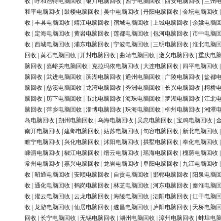
收
|
呼和浩特电脑回收
|
银川电脑回收
|
西宁电脑回收
|
西安电脑回收
|
兰州
和平电脑回收
|
鼓楼电脑回收
|
吴中电脑回收
|
丹阳电脑回收
|
金坛电脑回收
收
|
丰县电脑回收
|
靖江电脑回收
|
宿城电脑回收
|
上城电脑回收
|
余姚电脑
收
|
定海电脑回收
|
黄岩电脑回收
|
莲都电脑回收
|
包河电脑回收
|
市中电脑
收
|
西城电脑回收
|
浦东电脑回收
|
宁波电脑回收
|
三明电脑回收
|
淮北电脑
回收
|
黄石电脑回收
|
开封电脑回收
|
曲靖电脑回收
|
遵义电脑回收
|
重庆电
脑回收
|
嘉峪关电脑回收
|
克拉玛依电脑回收
|
大连电脑回收
|
四平电脑回收
脑回收
|
武进电脑回收
|
滨湖电脑回收
|
通州电脑回收
|
广陵电脑回收
|
盐都
脑回收
|
慈溪电脑回收
|
龙湾电脑回收
|
秀洲电脑回收
|
长兴电脑回收
|
柯桥
脑回收
|
历下电脑回收
|
市北电脑回收
|
海珠电脑回收
|
罗湖电脑回收
|
江北
脑回收
|
萍乡电脑回收
|
淄博电脑回收
|
珠海电脑回收
|
柳州电脑回收
|
湘潭
岛电脑回收
|
朔州电脑回收
|
乌海电脑回收
|
吴忠电脑回收
|
宝鸡电脑回收
|
南开电脑回收
|
建邺电脑回收
|
姑苏电脑回收
|
句容电脑回收
|
新北电脑回收
睢宁电脑回收
|
兴化电脑回收
|
沭阳电脑回收
|
拱墅电脑回收
|
奉化电脑回收
嵊泗电脑回收
|
椒江电脑回收
|
缙云电脑回收
|
瑶海电脑回收
|
槐荫电脑回收
常州电脑回收
|
嘉兴电脑回收
|
龙岩电脑回收
|
阜阳电脑回收
|
九江电脑回收
收
|
昭通电脑回收
|
安顺电脑回收
|
自贡电脑回收
|
邯郸电脑回收
|
阳泉电脑
收
|
通化电脑回收
|
鹤岗电脑回收
|
林芝电脑回收
|
河东电脑回收
|
秦淮电脑
收
|
灌云电脑回收
|
云龙电脑回收
|
海陵电脑回收
|
泗阳电脑回收
|
江干电脑
收
|
龙游电脑回收
|
仙居电脑回收
|
遂昌电脑回收
|
庐阳电脑回收
|
天桥电脑
回收
|
长宁电脑回收
|
无锡电脑回收
|
湖州电脑回收
|
漳州电脑回收
|
蚌埠电