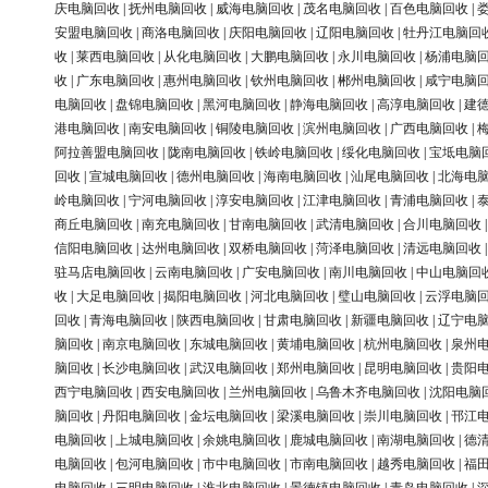
庆电脑回收
|
抚州电脑回收
|
威海电脑回收
|
茂名电脑回收
|
百色电脑回收
|
安盟电脑回收
|
商洛电脑回收
|
庆阳电脑回收
|
辽阳电脑回收
|
牡丹江电脑回
收
|
莱西电脑回收
|
从化电脑回收
|
大鹏电脑回收
|
永川电脑回收
|
杨浦电脑
收
|
广东电脑回收
|
惠州电脑回收
|
钦州电脑回收
|
郴州电脑回收
|
咸宁电脑
电脑回收
|
盘锦电脑回收
|
黑河电脑回收
|
静海电脑回收
|
高淳电脑回收
|
建
港电脑回收
|
南安电脑回收
|
铜陵电脑回收
|
滨州电脑回收
|
广西电脑回收
|
阿拉善盟电脑回收
|
陇南电脑回收
|
铁岭电脑回收
|
绥化电脑回收
|
宝坻电脑
回收
|
宣城电脑回收
|
德州电脑回收
|
海南电脑回收
|
汕尾电脑回收
|
北海电
岭电脑回收
|
宁河电脑回收
|
淳安电脑回收
|
江津电脑回收
|
青浦电脑回收
|
商丘电脑回收
|
南充电脑回收
|
甘南电脑回收
|
武清电脑回收
|
合川电脑回收
信阳电脑回收
|
达州电脑回收
|
双桥电脑回收
|
菏泽电脑回收
|
清远电脑回收
驻马店电脑回收
|
云南电脑回收
|
广安电脑回收
|
南川电脑回收
|
中山电脑回
收
|
大足电脑回收
|
揭阳电脑回收
|
河北电脑回收
|
璧山电脑回收
|
云浮电脑
回收
|
青海电脑回收
|
陕西电脑回收
|
甘肃电脑回收
|
新疆电脑回收
|
辽宁电
脑回收
|
南京电脑回收
|
东城电脑回收
|
黄埔电脑回收
|
杭州电脑回收
|
泉州
脑回收
|
长沙电脑回收
|
武汉电脑回收
|
郑州电脑回收
|
昆明电脑回收
|
贵阳
西宁电脑回收
|
西安电脑回收
|
兰州电脑回收
|
乌鲁木齐电脑回收
|
沈阳电脑
脑回收
|
丹阳电脑回收
|
金坛电脑回收
|
梁溪电脑回收
|
崇川电脑回收
|
邗江
电脑回收
|
上城电脑回收
|
余姚电脑回收
|
鹿城电脑回收
|
南湖电脑回收
|
德
电脑回收
|
包河电脑回收
|
市中电脑回收
|
市南电脑回收
|
越秀电脑回收
|
福