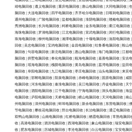
电脑回收
|
三明电脑回收
|
淮北电脑回收
|
景德镇电脑回收
|
青岛电脑回收
|
靖电脑回收
|
遵义电脑回收
|
重庆电脑回收
|
唐山电脑回收
|
大同电脑回收
|
脑回收
|
大连电脑回收
|
四平电脑回收
|
齐齐哈尔电脑回收
|
日喀则电脑回收
通州电脑回收
|
广陵电脑回收
|
盐都电脑回收
|
淮阴电脑回收
|
赣榆电脑回收
秀洲电脑回收
|
长兴电脑回收
|
柯桥电脑回收
|
金东电脑回收
|
衢江电脑回收
海珠电脑回收
|
罗湖电脑回收
|
江北电脑回收
|
宣武电脑回收
|
闵行电脑回收
珠海电脑回收
|
柳州电脑回收
|
湘潭电脑回收
|
十堰电脑回收
|
洛阳电脑回收
回收
|
吴忠电脑回收
|
宝鸡电脑回收
|
金昌电脑回收
|
吐鲁番电脑回收
|
鞍山
脑回收
|
句容电脑回收
|
新北电脑回收
|
惠山电脑回收
|
海门电脑回收
|
江都
脑回收
|
拱墅电脑回收
|
奉化电脑回收
|
瓯海电脑回收
|
嘉善电脑回收
|
安吉
脑回收
|
瑶海电脑回收
|
槐荫电脑回收
|
黄岛电脑回收
|
荔湾电脑回收
|
盐田
脑回收
|
阜阳电脑回收
|
九江电脑回收
|
枣庄电脑回收
|
汕头电脑回收
|
来宾
电脑回收
|
邯郸电脑回收
|
阳泉电脑回收
|
赤峰电脑回收
|
固原电脑回收
|
咸
电脑回收
|
河东电脑回收
|
秦淮电脑回收
|
吴江电脑回收
|
丹徒电脑回收
|
天
电脑回收
|
泗阳电脑回收
|
江干电脑回收
|
宁海电脑回收
|
洞头电脑回收
|
海
电脑回收
|
庐阳电脑回收
|
天桥电脑回收
|
崂山电脑回收
|
天河电脑回收
|
南
州电脑回收
|
漳州电脑回收
|
蚌埠电脑回收
|
新余电脑回收
|
东营电脑回收
|
节电脑回收
|
攀枝花电脑回收
|
邢台电脑回收
|
长治电脑回收
|
通辽电脑回收
双鸭山电脑回收
|
山南电脑回收
|
红桥电脑回收
|
栖霞电脑回收
|
常熟电脑回
收
|
高港电脑回收
|
泗洪电脑回收
|
西湖电脑回收
|
象山电脑回收
|
瑞安电脑
收
|
肥东电脑回收
|
历城电脑回收
|
李沧电脑回收
|
白云电脑回收
|
宝安电脑