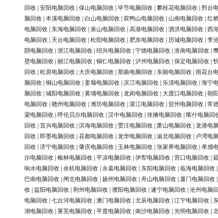
回收
|
安阳电脑回收
|
保山电脑回收
|
毕节电脑回收
|
攀枝花电脑回收
|
邢台
脑回收
|
本溪电脑回收
|
白山电脑回收
|
双鸭山电脑回收
|
山南电脑回收
|
红
电脑回收
|
东海电脑回收
|
泉山电脑回收
|
高港电脑回收
|
泗洪电脑回收
|
西
电脑回收
|
天台电脑回收
|
松阳电脑回收
|
肥东电脑回收
|
历城电脑回收
|
李
阴电脑回收
|
浙江电脑回收
|
绍兴电脑回收
|
宁德电脑回收
|
淮南电脑回收
|
壁电脑回收
|
丽江电脑回收
|
铜仁电脑回收
|
泸州电脑回收
|
保定电脑回收
|
回收
|
松原电脑回收
|
大庆电脑回收
|
那曲电脑回收
|
东丽电脑回收
|
雨花台
脑回收
|
铜山电脑回收
|
姜堰电脑回收
|
滨江电脑回收
|
乐清电脑回收
|
海宁
脑回收
|
城阳电脑回收
|
黄埔电脑回收
|
龙岗电脑回收
|
大渡口电脑回收
|
朝
电脑回收
|
赣州电脑回收
|
潍坊电脑回收
|
湛江电脑回收
|
贺州电脑回收
|
常
梁电脑回收
|
呼伦贝尔电脑回收
|
汉中电脑回收
|
张掖电脑回收
|
喀什电脑回
回收
|
宜兴电脑回收
|
滨海电脑回收
|
贾汪电脑回收
|
萧山电脑回收
|
龙港电
回收
|
即墨电脑回收
|
花都电脑回收
|
龙华电脑回收
|
渝北电脑回收
|
卢湾电
回收
|
济宁电脑回收
|
肇庆电脑回收
|
玉林电脑回收
|
张家界电脑回收
|
孝感
尔电脑回收
|
榆林电脑回收
|
平凉电脑回收
|
伊犁电脑回收
|
营口电脑回收
|
响水电脑回收
|
余杭电脑回收
|
永嘉电脑回收
|
东阳电脑回收
|
临海电脑回收
巴南电脑回收
|
闸北电脑回收
|
扬州电脑回收
|
舟山电脑回收
|
厦门电脑回收
收
|
益阳电脑回收
|
荆州电脑回收
|
濮阳电脑回收
|
遂宁电脑回收
|
沧州电脑
电脑回收
|
七台河电脑回收
|
澳门电脑回收
|
北辰电脑回收
|
江宁电脑回收
|
湖电脑回收
|
莱芜电脑回收
|
平度电脑回收
|
南沙电脑回收
|
光明电脑回收
|