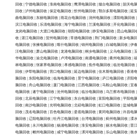
回收
|
宁德电脑回收
|
淮南电脑回收
|
鹰潭电脑回收
|
烟台电脑回收
|
韶关电
回收
|
泸州电脑回收
|
保定电脑回收
|
忻州电脑回收
|
鄂尔多斯电脑回收
|
延
曲电脑回收
|
东丽电脑回收
|
雨花台电脑回收
|
润州电脑回收
|
溧阳电脑回收
滨江电脑回收
|
乐清电脑回收
|
海宁电脑回收
|
兰溪电脑回收
|
开化电脑回收
龙岗电脑回收
|
大渡口电脑回收
|
朝阳电脑回收
|
静安电脑回收
|
昆山电脑回
收
|
湛江电脑回收
|
贺州电脑回收
|
常德电脑回收
|
荆门电脑回收
|
新乡电脑
电脑回收
|
张掖电脑回收
|
喀什电脑回收
|
锦州电脑回收
|
白城电脑回收
|
伊
汪电脑回收
|
萧山电脑回收
|
龙港电脑回收
|
桐乡电脑回收
|
义乌电脑回收
|
华电脑回收
|
渝北电脑回收
|
卢湾电脑回收
|
南通电脑回收
|
衢州电脑回收
|
林电脑回收
|
张家界电脑回收
|
孝感电脑回收
|
焦作电脑回收
|
临沧电脑回收
回收
|
伊犁电脑回收
|
营口电脑回收
|
延边电脑回收
|
佳木斯电脑回收
|
香港
脑回收
|
东阳电脑回收
|
临海电脑回收
|
景宁电脑回收
|
庐江电脑回收
|
济阳
脑回收
|
舟山电脑回收
|
厦门电脑回收
|
江西电脑回收
|
马鞍山电脑回收
|
宜
电脑回收
|
遂宁电脑回收
|
沧州电脑回收
|
临汾电脑回收
|
乌兰察布电脑回收
回收
|
北辰电脑回收
|
江宁电脑回收
|
东台电脑回收
|
富阳电脑回收
|
平阳电
回收
|
南沙电脑回收
|
光明电脑回收
|
北碚电脑回收
|
虹口电脑回收
|
盐城电
回收
|
茂名电脑回收
|
百色电脑回收
|
娄底电脑回收
|
黄冈电脑回收
|
许昌电
脑回收
|
辽阳电脑回收
|
牡丹江电脑回收
|
台湾电脑回收
|
蓟州电脑回收
|
溧
电脑回收
|
永川电脑回收
|
杨浦电脑回收
|
淮安电脑回收
|
丽水电脑回收
|
晋
电脑回收
|
郴州电脑回收
|
咸宁电脑回收
|
漯河电脑回收
|
乐山电脑回收
|
衡