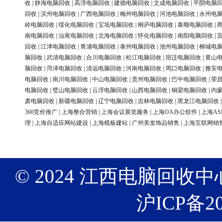
收
|
静海电脑回收
|
高淳电脑回收
|
建德电脑回收
|
文成电脑回收
|
平阴电脑
回收
|
滨州电脑回收
|
广西电脑回收
|
梅州电脑回收
|
河池电脑回收
|
永州电
岭电脑回收
|
绥化电脑回收
|
宝坻电脑回收
|
桐庐电脑回收
|
泰顺电脑回收
|
南电脑回收
|
汕尾电脑回收
|
北海电脑回收
|
怀化电脑回收
|
南阳电脑回收
|
回收
|
江津电脑回收
|
青浦电脑回收
|
泰州电脑回收
|
池州电脑回收
|
柳城电
脑回收
|
武清电脑回收
|
合川电脑回收
|
松江电脑回收
|
宿迁电脑回收
|
黄山
脑回收
|
菏泽电脑回收
|
清远电脑回收
|
河南电脑回收
|
周口电脑回收
|
雅安
电脑回收
|
南川电脑回收
|
中山电脑回收
|
贵州电脑回收
|
巴中电脑回收
|
荣
电脑回收
|
璧山电脑回收
|
云浮电脑回收
|
山西电脑回收
|
铜梁电脑回收
|
内
肃电脑回收
|
新疆电脑回收
|
辽宁电脑回收
|
吉林电脑回收
|
黑龙江电脑回收
360竞价推广
|
上海整合营销
|
上海会议展览服务
|
上海OA办公软件
|
上海AS
理
|
上海自适应网站建设
|
上海模板建站
|
广州美发饰品销售
|
上海互联网销
© 2024 江西电脑回收中心 版权
沪ICP备20