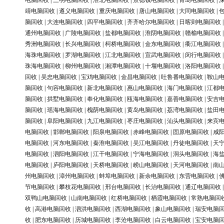
电脑回收
|
三明电脑回收
|
淮北电脑回收
|
景德镇电脑回收
|
青岛电脑回收
|
靖电脑回收
|
遵义电脑回收
|
重庆电脑回收
|
唐山电脑回收
|
大同电脑回收
|
脑回收
|
大连电脑回收
|
四平电脑回收
|
齐齐哈尔电脑回收
|
日喀则电脑回收
通州电脑回收
|
广陵电脑回收
|
盐都电脑回收
|
淮阴电脑回收
|
赣榆电脑回收
秀洲电脑回收
|
长兴电脑回收
|
柯桥电脑回收
|
金东电脑回收
|
衢江电脑回收
海珠电脑回收
|
罗湖电脑回收
|
江北电脑回收
|
宣武电脑回收
|
闵行电脑回收
珠海电脑回收
|
柳州电脑回收
|
湘潭电脑回收
|
十堰电脑回收
|
洛阳电脑回收
回收
|
吴忠电脑回收
|
宝鸡电脑回收
|
金昌电脑回收
|
吐鲁番电脑回收
|
鞍山
脑回收
|
句容电脑回收
|
新北电脑回收
|
惠山电脑回收
|
海门电脑回收
|
江都
脑回收
|
拱墅电脑回收
|
奉化电脑回收
|
瓯海电脑回收
|
嘉善电脑回收
|
安吉
脑回收
|
瑶海电脑回收
|
槐荫电脑回收
|
黄岛电脑回收
|
荔湾电脑回收
|
盐田
脑回收
|
阜阳电脑回收
|
九江电脑回收
|
枣庄电脑回收
|
汕头电脑回收
|
来宾
电脑回收
|
邯郸电脑回收
|
阳泉电脑回收
|
赤峰电脑回收
|
固原电脑回收
|
咸
电脑回收
|
河东电脑回收
|
秦淮电脑回收
|
吴江电脑回收
|
丹徒电脑回收
|
天
电脑回收
|
泗阳电脑回收
|
江干电脑回收
|
宁海电脑回收
|
洞头电脑回收
|
海
电脑回收
|
庐阳电脑回收
|
天桥电脑回收
|
崂山电脑回收
|
天河电脑回收
|
南
州电脑回收
|
漳州电脑回收
|
蚌埠电脑回收
|
新余电脑回收
|
东营电脑回收
|
节电脑回收
|
攀枝花电脑回收
|
邢台电脑回收
|
长治电脑回收
|
通辽电脑回收
双鸭山电脑回收
|
山南电脑回收
|
红桥电脑回收
|
栖霞电脑回收
|
常熟电脑回
收
|
高港电脑回收
|
泗洪电脑回收
|
西湖电脑回收
|
象山电脑回收
|
瑞安电脑
收
|
肥东电脑回收
|
历城电脑回收
|
李沧电脑回收
|
白云电脑回收
|
宝安电脑