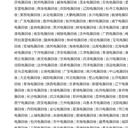
庆电脑回收
|
抚州电脑回收
|
威海电脑回收
|
茂名电脑回收
|
百色电脑回收
|
安盟电脑回收
|
商洛电脑回收
|
庆阳电脑回收
|
辽阳电脑回收
|
牡丹江电脑回
收
|
莱西电脑回收
|
从化电脑回收
|
大鹏电脑回收
|
永川电脑回收
|
杨浦电脑
收
|
广东电脑回收
|
惠州电脑回收
|
钦州电脑回收
|
郴州电脑回收
|
咸宁电脑
电脑回收
|
盘锦电脑回收
|
黑河电脑回收
|
静海电脑回收
|
高淳电脑回收
|
建
港电脑回收
|
南安电脑回收
|
铜陵电脑回收
|
滨州电脑回收
|
广西电脑回收
|
阿拉善盟电脑回收
|
陇南电脑回收
|
铁岭电脑回收
|
绥化电脑回收
|
宝坻电脑
回收
|
宣城电脑回收
|
德州电脑回收
|
海南电脑回收
|
汕尾电脑回收
|
北海电
岭电脑回收
|
宁河电脑回收
|
淳安电脑回收
|
江津电脑回收
|
青浦电脑回收
|
商丘电脑回收
|
南充电脑回收
|
甘南电脑回收
|
武清电脑回收
|
合川电脑回收
信阳电脑回收
|
达州电脑回收
|
双桥电脑回收
|
菏泽电脑回收
|
清远电脑回收
驻马店电脑回收
|
云南电脑回收
|
广安电脑回收
|
南川电脑回收
|
中山电脑回
收
|
大足电脑回收
|
揭阳电脑回收
|
河北电脑回收
|
璧山电脑回收
|
云浮电脑
回收
|
青海电脑回收
|
陕西电脑回收
|
甘肃电脑回收
|
新疆电脑回收
|
辽宁电
脑回收
|
南京电脑回收
|
东城电脑回收
|
黄埔电脑回收
|
杭州电脑回收
|
泉州
脑回收
|
长沙电脑回收
|
武汉电脑回收
|
郑州电脑回收
|
昆明电脑回收
|
贵阳
西宁电脑回收
|
西安电脑回收
|
兰州电脑回收
|
乌鲁木齐电脑回收
|
沈阳电脑
脑回收
|
丹阳电脑回收
|
金坛电脑回收
|
梁溪电脑回收
|
崇川电脑回收
|
邗江
电脑回收
|
上城电脑回收
|
余姚电脑回收
|
鹿城电脑回收
|
南湖电脑回收
|
德
电脑回收
|
包河电脑回收
|
市中电脑回收
|
市南电脑回收
|
越秀电脑回收
|
福