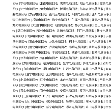
回收
|
宁德电脑回收
|
淮南电脑回收
|
鹰潭电脑回收
|
烟台电脑回收
|
韶关电
回收
|
泸州电脑回收
|
保定电脑回收
|
忻州电脑回收
|
鄂尔多斯电脑回收
|
延
曲电脑回收
|
东丽电脑回收
|
雨花台电脑回收
|
润州电脑回收
|
溧阳电脑回收
滨江电脑回收
|
乐清电脑回收
|
海宁电脑回收
|
兰溪电脑回收
|
开化电脑回收
龙岗电脑回收
|
大渡口电脑回收
|
朝阳电脑回收
|
静安电脑回收
|
昆山电脑回
收
|
湛江电脑回收
|
贺州电脑回收
|
常德电脑回收
|
荆门电脑回收
|
新乡电脑
电脑回收
|
张掖电脑回收
|
喀什电脑回收
|
锦州电脑回收
|
白城电脑回收
|
伊
汪电脑回收
|
萧山电脑回收
|
龙港电脑回收
|
桐乡电脑回收
|
义乌电脑回收
|
华电脑回收
|
渝北电脑回收
|
卢湾电脑回收
|
南通电脑回收
|
衢州电脑回收
|
林电脑回收
|
张家界电脑回收
|
孝感电脑回收
|
焦作电脑回收
|
临沧电脑回收
回收
|
伊犁电脑回收
|
营口电脑回收
|
延边电脑回收
|
佳木斯电脑回收
|
香港
脑回收
|
东阳电脑回收
|
临海电脑回收
|
景宁电脑回收
|
庐江电脑回收
|
济阳
脑回收
|
舟山电脑回收
|
厦门电脑回收
|
江西电脑回收
|
马鞍山电脑回收
|
宜
电脑回收
|
遂宁电脑回收
|
沧州电脑回收
|
临汾电脑回收
|
乌兰察布电脑回收
回收
|
北辰电脑回收
|
江宁电脑回收
|
东台电脑回收
|
富阳电脑回收
|
平阳电
回收
|
南沙电脑回收
|
光明电脑回收
|
北碚电脑回收
|
虹口电脑回收
|
盐城电
回收
|
茂名电脑回收
|
百色电脑回收
|
娄底电脑回收
|
黄冈电脑回收
|
许昌电
脑回收
|
辽阳电脑回收
|
牡丹江电脑回收
|
台湾电脑回收
|
蓟州电脑回收
|
溧
电脑回收
|
永川电脑回收
|
杨浦电脑回收
|
淮安电脑回收
|
丽水电脑回收
|
晋
电脑回收
|
郴州电脑回收
|
咸宁电脑回收
|
漯河电脑回收
|
乐山电脑回收
|
衡