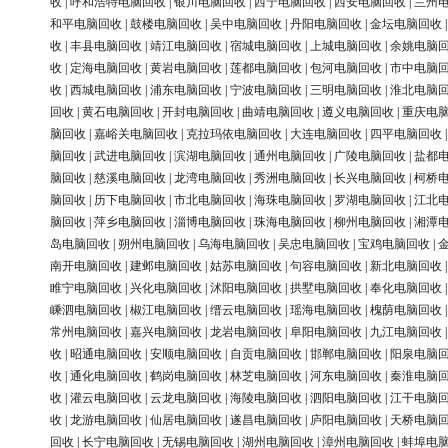
收
|
呼和浩特电脑回收
|
银川电脑回收
|
西宁电脑回收
|
西安电脑回收
|
兰州
和平电脑回收
|
鼓楼电脑回收
|
吴中电脑回收
|
丹阳电脑回收
|
金坛电脑回收
收
|
丰县电脑回收
|
靖江电脑回收
|
宿城电脑回收
|
上城电脑回收
|
余姚电脑
收
|
定海电脑回收
|
黄岩电脑回收
|
莲都电脑回收
|
包河电脑回收
|
市中电脑
收
|
西城电脑回收
|
浦东电脑回收
|
宁波电脑回收
|
三明电脑回收
|
淮北电脑
回收
|
黄石电脑回收
|
开封电脑回收
|
曲靖电脑回收
|
遵义电脑回收
|
重庆电
脑回收
|
嘉峪关电脑回收
|
克拉玛依电脑回收
|
大连电脑回收
|
四平电脑回收
脑回收
|
武进电脑回收
|
滨湖电脑回收
|
通州电脑回收
|
广陵电脑回收
|
盐都
脑回收
|
慈溪电脑回收
|
龙湾电脑回收
|
秀洲电脑回收
|
长兴电脑回收
|
柯桥
脑回收
|
历下电脑回收
|
市北电脑回收
|
海珠电脑回收
|
罗湖电脑回收
|
江北
脑回收
|
萍乡电脑回收
|
淄博电脑回收
|
珠海电脑回收
|
柳州电脑回收
|
湘潭
岛电脑回收
|
朔州电脑回收
|
乌海电脑回收
|
吴忠电脑回收
|
宝鸡电脑回收
|
南开电脑回收
|
建邺电脑回收
|
姑苏电脑回收
|
句容电脑回收
|
新北电脑回收
睢宁电脑回收
|
兴化电脑回收
|
沭阳电脑回收
|
拱墅电脑回收
|
奉化电脑回收
嵊泗电脑回收
|
椒江电脑回收
|
缙云电脑回收
|
瑶海电脑回收
|
槐荫电脑回收
常州电脑回收
|
嘉兴电脑回收
|
龙岩电脑回收
|
阜阳电脑回收
|
九江电脑回收
收
|
昭通电脑回收
|
安顺电脑回收
|
自贡电脑回收
|
邯郸电脑回收
|
阳泉电脑
收
|
通化电脑回收
|
鹤岗电脑回收
|
林芝电脑回收
|
河东电脑回收
|
秦淮电脑
收
|
灌云电脑回收
|
云龙电脑回收
|
海陵电脑回收
|
泗阳电脑回收
|
江干电脑
收
|
龙游电脑回收
|
仙居电脑回收
|
遂昌电脑回收
|
庐阳电脑回收
|
天桥电脑
回收
|
长宁电脑回收
|
无锡电脑回收
|
湖州电脑回收
|
漳州电脑回收
|
蚌埠电