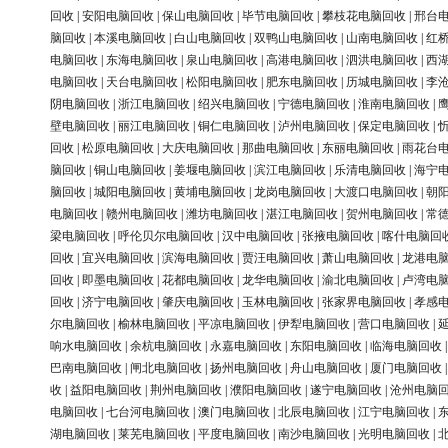
回收
|
安阳电脑回收
|
保山电脑回收
|
毕节电脑回收
|
攀枝花电脑回收
|
邢台
脑回收
|
本溪电脑回收
|
白山电脑回收
|
双鸭山电脑回收
|
山南电脑回收
|
红
电脑回收
|
东海电脑回收
|
泉山电脑回收
|
高港电脑回收
|
泗洪电脑回收
|
西
电脑回收
|
天台电脑回收
|
松阳电脑回收
|
肥东电脑回收
|
历城电脑回收
|
李
阴电脑回收
|
浙江电脑回收
|
绍兴电脑回收
|
宁德电脑回收
|
淮南电脑回收
|
壁电脑回收
|
丽江电脑回收
|
铜仁电脑回收
|
泸州电脑回收
|
保定电脑回收
|
回收
|
松原电脑回收
|
大庆电脑回收
|
那曲电脑回收
|
东丽电脑回收
|
雨花台
脑回收
|
铜山电脑回收
|
姜堰电脑回收
|
滨江电脑回收
|
乐清电脑回收
|
海宁
脑回收
|
城阳电脑回收
|
黄埔电脑回收
|
龙岗电脑回收
|
大渡口电脑回收
|
朝
电脑回收
|
赣州电脑回收
|
潍坊电脑回收
|
湛江电脑回收
|
贺州电脑回收
|
常
梁电脑回收
|
呼伦贝尔电脑回收
|
汉中电脑回收
|
张掖电脑回收
|
喀什电脑回
回收
|
宜兴电脑回收
|
滨海电脑回收
|
贾汪电脑回收
|
萧山电脑回收
|
龙港电
回收
|
即墨电脑回收
|
花都电脑回收
|
龙华电脑回收
|
渝北电脑回收
|
卢湾电
回收
|
济宁电脑回收
|
肇庆电脑回收
|
玉林电脑回收
|
张家界电脑回收
|
孝感
尔电脑回收
|
榆林电脑回收
|
平凉电脑回收
|
伊犁电脑回收
|
营口电脑回收
|
响水电脑回收
|
余杭电脑回收
|
永嘉电脑回收
|
东阳电脑回收
|
临海电脑回收
巴南电脑回收
|
闸北电脑回收
|
扬州电脑回收
|
舟山电脑回收
|
厦门电脑回收
收
|
益阳电脑回收
|
荆州电脑回收
|
濮阳电脑回收
|
遂宁电脑回收
|
沧州电脑
电脑回收
|
七台河电脑回收
|
澳门电脑回收
|
北辰电脑回收
|
江宁电脑回收
|
湖电脑回收
|
莱芜电脑回收
|
平度电脑回收
|
南沙电脑回收
|
光明电脑回收
|