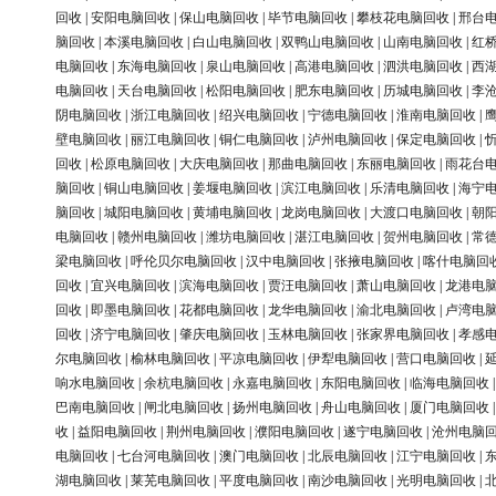
回收
|
安阳电脑回收
|
保山电脑回收
|
毕节电脑回收
|
攀枝花电脑回收
|
邢台
脑回收
|
本溪电脑回收
|
白山电脑回收
|
双鸭山电脑回收
|
山南电脑回收
|
红
电脑回收
|
东海电脑回收
|
泉山电脑回收
|
高港电脑回收
|
泗洪电脑回收
|
西
电脑回收
|
天台电脑回收
|
松阳电脑回收
|
肥东电脑回收
|
历城电脑回收
|
李
阴电脑回收
|
浙江电脑回收
|
绍兴电脑回收
|
宁德电脑回收
|
淮南电脑回收
|
壁电脑回收
|
丽江电脑回收
|
铜仁电脑回收
|
泸州电脑回收
|
保定电脑回收
|
回收
|
松原电脑回收
|
大庆电脑回收
|
那曲电脑回收
|
东丽电脑回收
|
雨花台
脑回收
|
铜山电脑回收
|
姜堰电脑回收
|
滨江电脑回收
|
乐清电脑回收
|
海宁
脑回收
|
城阳电脑回收
|
黄埔电脑回收
|
龙岗电脑回收
|
大渡口电脑回收
|
朝
电脑回收
|
赣州电脑回收
|
潍坊电脑回收
|
湛江电脑回收
|
贺州电脑回收
|
常
梁电脑回收
|
呼伦贝尔电脑回收
|
汉中电脑回收
|
张掖电脑回收
|
喀什电脑回
回收
|
宜兴电脑回收
|
滨海电脑回收
|
贾汪电脑回收
|
萧山电脑回收
|
龙港电
回收
|
即墨电脑回收
|
花都电脑回收
|
龙华电脑回收
|
渝北电脑回收
|
卢湾电
回收
|
济宁电脑回收
|
肇庆电脑回收
|
玉林电脑回收
|
张家界电脑回收
|
孝感
尔电脑回收
|
榆林电脑回收
|
平凉电脑回收
|
伊犁电脑回收
|
营口电脑回收
|
响水电脑回收
|
余杭电脑回收
|
永嘉电脑回收
|
东阳电脑回收
|
临海电脑回收
巴南电脑回收
|
闸北电脑回收
|
扬州电脑回收
|
舟山电脑回收
|
厦门电脑回收
收
|
益阳电脑回收
|
荆州电脑回收
|
濮阳电脑回收
|
遂宁电脑回收
|
沧州电脑
电脑回收
|
七台河电脑回收
|
澳门电脑回收
|
北辰电脑回收
|
江宁电脑回收
|
湖电脑回收
|
莱芜电脑回收
|
平度电脑回收
|
南沙电脑回收
|
光明电脑回收
|