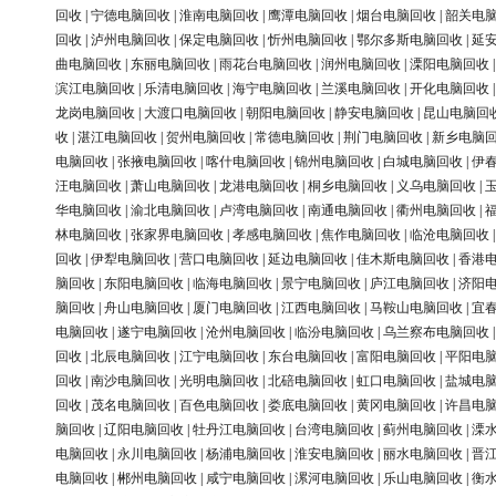
回收
|
宁德电脑回收
|
淮南电脑回收
|
鹰潭电脑回收
|
烟台电脑回收
|
韶关电
回收
|
泸州电脑回收
|
保定电脑回收
|
忻州电脑回收
|
鄂尔多斯电脑回收
|
延
曲电脑回收
|
东丽电脑回收
|
雨花台电脑回收
|
润州电脑回收
|
溧阳电脑回收
滨江电脑回收
|
乐清电脑回收
|
海宁电脑回收
|
兰溪电脑回收
|
开化电脑回收
龙岗电脑回收
|
大渡口电脑回收
|
朝阳电脑回收
|
静安电脑回收
|
昆山电脑回
收
|
湛江电脑回收
|
贺州电脑回收
|
常德电脑回收
|
荆门电脑回收
|
新乡电脑
电脑回收
|
张掖电脑回收
|
喀什电脑回收
|
锦州电脑回收
|
白城电脑回收
|
伊
汪电脑回收
|
萧山电脑回收
|
龙港电脑回收
|
桐乡电脑回收
|
义乌电脑回收
|
华电脑回收
|
渝北电脑回收
|
卢湾电脑回收
|
南通电脑回收
|
衢州电脑回收
|
林电脑回收
|
张家界电脑回收
|
孝感电脑回收
|
焦作电脑回收
|
临沧电脑回收
回收
|
伊犁电脑回收
|
营口电脑回收
|
延边电脑回收
|
佳木斯电脑回收
|
香港
脑回收
|
东阳电脑回收
|
临海电脑回收
|
景宁电脑回收
|
庐江电脑回收
|
济阳
脑回收
|
舟山电脑回收
|
厦门电脑回收
|
江西电脑回收
|
马鞍山电脑回收
|
宜
电脑回收
|
遂宁电脑回收
|
沧州电脑回收
|
临汾电脑回收
|
乌兰察布电脑回收
回收
|
北辰电脑回收
|
江宁电脑回收
|
东台电脑回收
|
富阳电脑回收
|
平阳电
回收
|
南沙电脑回收
|
光明电脑回收
|
北碚电脑回收
|
虹口电脑回收
|
盐城电
回收
|
茂名电脑回收
|
百色电脑回收
|
娄底电脑回收
|
黄冈电脑回收
|
许昌电
脑回收
|
辽阳电脑回收
|
牡丹江电脑回收
|
台湾电脑回收
|
蓟州电脑回收
|
溧
电脑回收
|
永川电脑回收
|
杨浦电脑回收
|
淮安电脑回收
|
丽水电脑回收
|
晋
电脑回收
|
郴州电脑回收
|
咸宁电脑回收
|
漯河电脑回收
|
乐山电脑回收
|
衡