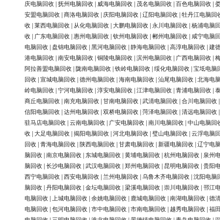
庆电脑回收
|
抚州电脑回收
|
威海电脑回收
|
茂名电脑回收
|
百色电脑回收
|
安盟电脑回收
|
商洛电脑回收
|
庆阳电脑回收
|
辽阳电脑回收
|
牡丹江电脑回
收
|
莱西电脑回收
|
从化电脑回收
|
大鹏电脑回收
|
永川电脑回收
|
杨浦电脑
收
|
广东电脑回收
|
惠州电脑回收
|
钦州电脑回收
|
郴州电脑回收
|
咸宁电脑
电脑回收
|
盘锦电脑回收
|
黑河电脑回收
|
静海电脑回收
|
高淳电脑回收
|
建
港电脑回收
|
南安电脑回收
|
铜陵电脑回收
|
滨州电脑回收
|
广西电脑回收
|
阿拉善盟电脑回收
|
陇南电脑回收
|
铁岭电脑回收
|
绥化电脑回收
|
宝坻电脑
回收
|
宣城电脑回收
|
德州电脑回收
|
海南电脑回收
|
汕尾电脑回收
|
北海电
岭电脑回收
|
宁河电脑回收
|
淳安电脑回收
|
江津电脑回收
|
青浦电脑回收
|
商丘电脑回收
|
南充电脑回收
|
甘南电脑回收
|
武清电脑回收
|
合川电脑回收
信阳电脑回收
|
达州电脑回收
|
双桥电脑回收
|
菏泽电脑回收
|
清远电脑回收
驻马店电脑回收
|
云南电脑回收
|
广安电脑回收
|
南川电脑回收
|
中山电脑回
收
|
大足电脑回收
|
揭阳电脑回收
|
河北电脑回收
|
璧山电脑回收
|
云浮电脑
回收
|
青海电脑回收
|
陕西电脑回收
|
甘肃电脑回收
|
新疆电脑回收
|
辽宁电
脑回收
|
南京电脑回收
|
东城电脑回收
|
黄埔电脑回收
|
杭州电脑回收
|
泉州
脑回收
|
长沙电脑回收
|
武汉电脑回收
|
郑州电脑回收
|
昆明电脑回收
|
贵阳
西宁电脑回收
|
西安电脑回收
|
兰州电脑回收
|
乌鲁木齐电脑回收
|
沈阳电脑
脑回收
|
丹阳电脑回收
|
金坛电脑回收
|
梁溪电脑回收
|
崇川电脑回收
|
邗江
电脑回收
|
上城电脑回收
|
余姚电脑回收
|
鹿城电脑回收
|
南湖电脑回收
|
德
电脑回收
|
包河电脑回收
|
市中电脑回收
|
市南电脑回收
|
越秀电脑回收
|
福