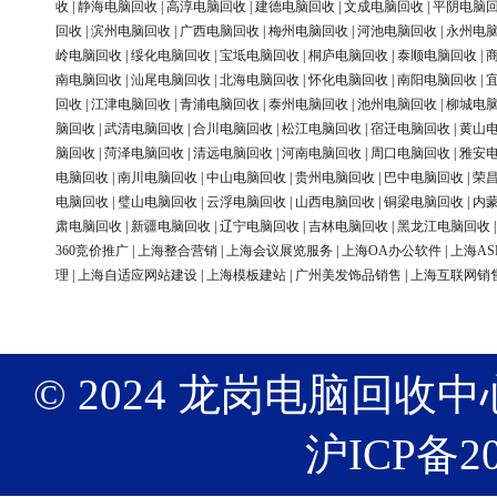
收
|
静海电脑回收
|
高淳电脑回收
|
建德电脑回收
|
文成电脑回收
|
平阴电脑
回收
|
滨州电脑回收
|
广西电脑回收
|
梅州电脑回收
|
河池电脑回收
|
永州电
岭电脑回收
|
绥化电脑回收
|
宝坻电脑回收
|
桐庐电脑回收
|
泰顺电脑回收
|
南电脑回收
|
汕尾电脑回收
|
北海电脑回收
|
怀化电脑回收
|
南阳电脑回收
|
回收
|
江津电脑回收
|
青浦电脑回收
|
泰州电脑回收
|
池州电脑回收
|
柳城电
脑回收
|
武清电脑回收
|
合川电脑回收
|
松江电脑回收
|
宿迁电脑回收
|
黄山
脑回收
|
菏泽电脑回收
|
清远电脑回收
|
河南电脑回收
|
周口电脑回收
|
雅安
电脑回收
|
南川电脑回收
|
中山电脑回收
|
贵州电脑回收
|
巴中电脑回收
|
荣
电脑回收
|
璧山电脑回收
|
云浮电脑回收
|
山西电脑回收
|
铜梁电脑回收
|
内
肃电脑回收
|
新疆电脑回收
|
辽宁电脑回收
|
吉林电脑回收
|
黑龙江电脑回收
360竞价推广
|
上海整合营销
|
上海会议展览服务
|
上海OA办公软件
|
上海AS
理
|
上海自适应网站建设
|
上海模板建站
|
广州美发饰品销售
|
上海互联网销
© 2024 龙岗电脑回收中心 版权
沪ICP备20