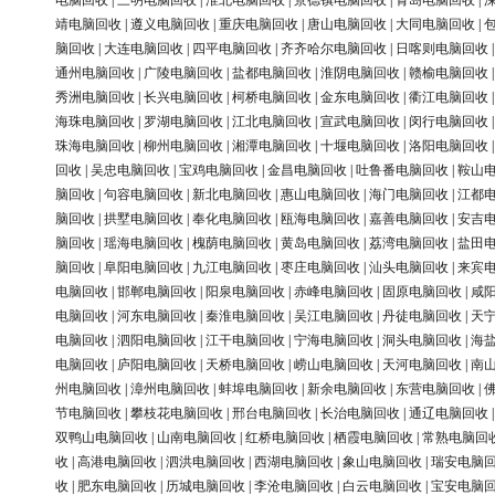
电脑回收
|
三明电脑回收
|
淮北电脑回收
|
景德镇电脑回收
|
青岛电脑回收
|
靖电脑回收
|
遵义电脑回收
|
重庆电脑回收
|
唐山电脑回收
|
大同电脑回收
|
脑回收
|
大连电脑回收
|
四平电脑回收
|
齐齐哈尔电脑回收
|
日喀则电脑回收
通州电脑回收
|
广陵电脑回收
|
盐都电脑回收
|
淮阴电脑回收
|
赣榆电脑回收
秀洲电脑回收
|
长兴电脑回收
|
柯桥电脑回收
|
金东电脑回收
|
衢江电脑回收
海珠电脑回收
|
罗湖电脑回收
|
江北电脑回收
|
宣武电脑回收
|
闵行电脑回收
珠海电脑回收
|
柳州电脑回收
|
湘潭电脑回收
|
十堰电脑回收
|
洛阳电脑回收
回收
|
吴忠电脑回收
|
宝鸡电脑回收
|
金昌电脑回收
|
吐鲁番电脑回收
|
鞍山
脑回收
|
句容电脑回收
|
新北电脑回收
|
惠山电脑回收
|
海门电脑回收
|
江都
脑回收
|
拱墅电脑回收
|
奉化电脑回收
|
瓯海电脑回收
|
嘉善电脑回收
|
安吉
脑回收
|
瑶海电脑回收
|
槐荫电脑回收
|
黄岛电脑回收
|
荔湾电脑回收
|
盐田
脑回收
|
阜阳电脑回收
|
九江电脑回收
|
枣庄电脑回收
|
汕头电脑回收
|
来宾
电脑回收
|
邯郸电脑回收
|
阳泉电脑回收
|
赤峰电脑回收
|
固原电脑回收
|
咸
电脑回收
|
河东电脑回收
|
秦淮电脑回收
|
吴江电脑回收
|
丹徒电脑回收
|
天
电脑回收
|
泗阳电脑回收
|
江干电脑回收
|
宁海电脑回收
|
洞头电脑回收
|
海
电脑回收
|
庐阳电脑回收
|
天桥电脑回收
|
崂山电脑回收
|
天河电脑回收
|
南
州电脑回收
|
漳州电脑回收
|
蚌埠电脑回收
|
新余电脑回收
|
东营电脑回收
|
节电脑回收
|
攀枝花电脑回收
|
邢台电脑回收
|
长治电脑回收
|
通辽电脑回收
双鸭山电脑回收
|
山南电脑回收
|
红桥电脑回收
|
栖霞电脑回收
|
常熟电脑回
收
|
高港电脑回收
|
泗洪电脑回收
|
西湖电脑回收
|
象山电脑回收
|
瑞安电脑
收
|
肥东电脑回收
|
历城电脑回收
|
李沧电脑回收
|
白云电脑回收
|
宝安电脑