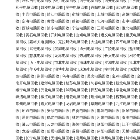
收
|
呼和浩特电脑回收
|
银川电脑回收
|
西宁电脑回收
|
西安电脑回收
|
兰州
和平电脑回收
|
鼓楼电脑回收
|
吴中电脑回收
|
丹阳电脑回收
|
金坛电脑回收
收
|
丰县电脑回收
|
靖江电脑回收
|
宿城电脑回收
|
上城电脑回收
|
余姚电脑
收
|
定海电脑回收
|
黄岩电脑回收
|
莲都电脑回收
|
包河电脑回收
|
市中电脑
收
|
西城电脑回收
|
浦东电脑回收
|
宁波电脑回收
|
三明电脑回收
|
淮北电脑
回收
|
黄石电脑回收
|
开封电脑回收
|
曲靖电脑回收
|
遵义电脑回收
|
重庆电
脑回收
|
嘉峪关电脑回收
|
克拉玛依电脑回收
|
大连电脑回收
|
四平电脑回收
脑回收
|
武进电脑回收
|
滨湖电脑回收
|
通州电脑回收
|
广陵电脑回收
|
盐都
脑回收
|
慈溪电脑回收
|
龙湾电脑回收
|
秀洲电脑回收
|
长兴电脑回收
|
柯桥
脑回收
|
历下电脑回收
|
市北电脑回收
|
海珠电脑回收
|
罗湖电脑回收
|
江北
脑回收
|
萍乡电脑回收
|
淄博电脑回收
|
珠海电脑回收
|
柳州电脑回收
|
湘潭
岛电脑回收
|
朔州电脑回收
|
乌海电脑回收
|
吴忠电脑回收
|
宝鸡电脑回收
|
南开电脑回收
|
建邺电脑回收
|
姑苏电脑回收
|
句容电脑回收
|
新北电脑回收
睢宁电脑回收
|
兴化电脑回收
|
沭阳电脑回收
|
拱墅电脑回收
|
奉化电脑回收
嵊泗电脑回收
|
椒江电脑回收
|
缙云电脑回收
|
瑶海电脑回收
|
槐荫电脑回收
常州电脑回收
|
嘉兴电脑回收
|
龙岩电脑回收
|
阜阳电脑回收
|
九江电脑回收
收
|
昭通电脑回收
|
安顺电脑回收
|
自贡电脑回收
|
邯郸电脑回收
|
阳泉电脑
收
|
通化电脑回收
|
鹤岗电脑回收
|
林芝电脑回收
|
河东电脑回收
|
秦淮电脑
收
|
灌云电脑回收
|
云龙电脑回收
|
海陵电脑回收
|
泗阳电脑回收
|
江干电脑
收
|
龙游电脑回收
|
仙居电脑回收
|
遂昌电脑回收
|
庐阳电脑回收
|
天桥电脑
回收
|
长宁电脑回收
|
无锡电脑回收
|
湖州电脑回收
|
漳州电脑回收
|
蚌埠电