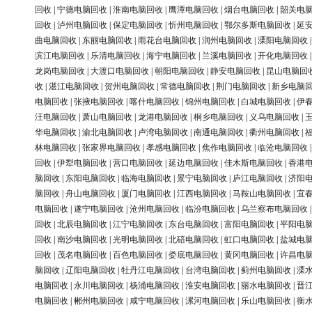
回收
|
宁德电脑回收
|
淮南电脑回收
|
鹰潭电脑回收
|
烟台电脑回收
|
韶关电
回收
|
泸州电脑回收
|
保定电脑回收
|
忻州电脑回收
|
鄂尔多斯电脑回收
|
延
曲电脑回收
|
东丽电脑回收
|
雨花台电脑回收
|
润州电脑回收
|
溧阳电脑回收
滨江电脑回收
|
乐清电脑回收
|
海宁电脑回收
|
兰溪电脑回收
|
开化电脑回收
龙岗电脑回收
|
大渡口电脑回收
|
朝阳电脑回收
|
静安电脑回收
|
昆山电脑回
收
|
湛江电脑回收
|
贺州电脑回收
|
常德电脑回收
|
荆门电脑回收
|
新乡电脑
电脑回收
|
张掖电脑回收
|
喀什电脑回收
|
锦州电脑回收
|
白城电脑回收
|
伊
汪电脑回收
|
萧山电脑回收
|
龙港电脑回收
|
桐乡电脑回收
|
义乌电脑回收
|
华电脑回收
|
渝北电脑回收
|
卢湾电脑回收
|
南通电脑回收
|
衢州电脑回收
|
林电脑回收
|
张家界电脑回收
|
孝感电脑回收
|
焦作电脑回收
|
临沧电脑回收
回收
|
伊犁电脑回收
|
营口电脑回收
|
延边电脑回收
|
佳木斯电脑回收
|
香港
脑回收
|
东阳电脑回收
|
临海电脑回收
|
景宁电脑回收
|
庐江电脑回收
|
济阳
脑回收
|
舟山电脑回收
|
厦门电脑回收
|
江西电脑回收
|
马鞍山电脑回收
|
宜
电脑回收
|
遂宁电脑回收
|
沧州电脑回收
|
临汾电脑回收
|
乌兰察布电脑回收
回收
|
北辰电脑回收
|
江宁电脑回收
|
东台电脑回收
|
富阳电脑回收
|
平阳电
回收
|
南沙电脑回收
|
光明电脑回收
|
北碚电脑回收
|
虹口电脑回收
|
盐城电
回收
|
茂名电脑回收
|
百色电脑回收
|
娄底电脑回收
|
黄冈电脑回收
|
许昌电
脑回收
|
辽阳电脑回收
|
牡丹江电脑回收
|
台湾电脑回收
|
蓟州电脑回收
|
溧
电脑回收
|
永川电脑回收
|
杨浦电脑回收
|
淮安电脑回收
|
丽水电脑回收
|
晋
电脑回收
|
郴州电脑回收
|
咸宁电脑回收
|
漯河电脑回收
|
乐山电脑回收
|
衡