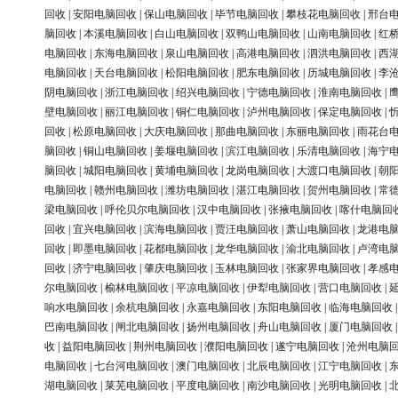
回收
|
安阳电脑回收
|
保山电脑回收
|
毕节电脑回收
|
攀枝花电脑回收
|
邢台
脑回收
|
本溪电脑回收
|
白山电脑回收
|
双鸭山电脑回收
|
山南电脑回收
|
红
电脑回收
|
东海电脑回收
|
泉山电脑回收
|
高港电脑回收
|
泗洪电脑回收
|
西
电脑回收
|
天台电脑回收
|
松阳电脑回收
|
肥东电脑回收
|
历城电脑回收
|
李
阴电脑回收
|
浙江电脑回收
|
绍兴电脑回收
|
宁德电脑回收
|
淮南电脑回收
|
壁电脑回收
|
丽江电脑回收
|
铜仁电脑回收
|
泸州电脑回收
|
保定电脑回收
|
回收
|
松原电脑回收
|
大庆电脑回收
|
那曲电脑回收
|
东丽电脑回收
|
雨花台
脑回收
|
铜山电脑回收
|
姜堰电脑回收
|
滨江电脑回收
|
乐清电脑回收
|
海宁
脑回收
|
城阳电脑回收
|
黄埔电脑回收
|
龙岗电脑回收
|
大渡口电脑回收
|
朝
电脑回收
|
赣州电脑回收
|
潍坊电脑回收
|
湛江电脑回收
|
贺州电脑回收
|
常
梁电脑回收
|
呼伦贝尔电脑回收
|
汉中电脑回收
|
张掖电脑回收
|
喀什电脑回
回收
|
宜兴电脑回收
|
滨海电脑回收
|
贾汪电脑回收
|
萧山电脑回收
|
龙港电
回收
|
即墨电脑回收
|
花都电脑回收
|
龙华电脑回收
|
渝北电脑回收
|
卢湾电
回收
|
济宁电脑回收
|
肇庆电脑回收
|
玉林电脑回收
|
张家界电脑回收
|
孝感
尔电脑回收
|
榆林电脑回收
|
平凉电脑回收
|
伊犁电脑回收
|
营口电脑回收
|
响水电脑回收
|
余杭电脑回收
|
永嘉电脑回收
|
东阳电脑回收
|
临海电脑回收
巴南电脑回收
|
闸北电脑回收
|
扬州电脑回收
|
舟山电脑回收
|
厦门电脑回收
收
|
益阳电脑回收
|
荆州电脑回收
|
濮阳电脑回收
|
遂宁电脑回收
|
沧州电脑
电脑回收
|
七台河电脑回收
|
澳门电脑回收
|
北辰电脑回收
|
江宁电脑回收
|
湖电脑回收
|
莱芜电脑回收
|
平度电脑回收
|
南沙电脑回收
|
光明电脑回收
|