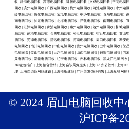
收
|
静海电脑回收
|
高淳电脑回收
|
建德电脑回收
|
文成电脑回收
|
平阴电脑
回收
|
滨州电脑回收
|
广西电脑回收
|
梅州电脑回收
|
河池电脑回收
|
永州电
岭电脑回收
|
绥化电脑回收
|
宝坻电脑回收
|
桐庐电脑回收
|
泰顺电脑回收
|
南电脑回收
|
汕尾电脑回收
|
北海电脑回收
|
怀化电脑回收
|
南阳电脑回收
|
回收
|
江津电脑回收
|
青浦电脑回收
|
泰州电脑回收
|
池州电脑回收
|
柳城电
脑回收
|
武清电脑回收
|
合川电脑回收
|
松江电脑回收
|
宿迁电脑回收
|
黄山
脑回收
|
菏泽电脑回收
|
清远电脑回收
|
河南电脑回收
|
周口电脑回收
|
雅安
电脑回收
|
南川电脑回收
|
中山电脑回收
|
贵州电脑回收
|
巴中电脑回收
|
荣
电脑回收
|
璧山电脑回收
|
云浮电脑回收
|
山西电脑回收
|
铜梁电脑回收
|
内
肃电脑回收
|
新疆电脑回收
|
辽宁电脑回收
|
吉林电脑回收
|
黑龙江电脑回收
360竞价推广
|
上海整合营销
|
上海会议展览服务
|
上海OA办公软件
|
上海AS
理
|
上海自适应网站建设
|
上海模板建站
|
广州美发饰品销售
|
上海互联网销
© 2024 眉山电脑回收中心 版权
沪ICP备20