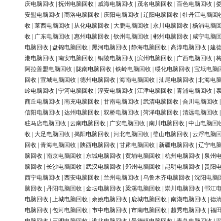
庆电脑回收
|
抚州电脑回收
|
威海电脑回收
|
茂名电脑回收
|
百色电脑回收
|
安盟电脑回收
|
商洛电脑回收
|
庆阳电脑回收
|
辽阳电脑回收
|
牡丹江电脑回
收
|
莱西电脑回收
|
从化电脑回收
|
大鹏电脑回收
|
永川电脑回收
|
杨浦电脑
收
|
广东电脑回收
|
惠州电脑回收
|
钦州电脑回收
|
郴州电脑回收
|
咸宁电脑
电脑回收
|
盘锦电脑回收
|
黑河电脑回收
|
静海电脑回收
|
高淳电脑回收
|
建
港电脑回收
|
南安电脑回收
|
铜陵电脑回收
|
滨州电脑回收
|
广西电脑回收
|
阿拉善盟电脑回收
|
陇南电脑回收
|
铁岭电脑回收
|
绥化电脑回收
|
宝坻电脑
回收
|
宣城电脑回收
|
德州电脑回收
|
海南电脑回收
|
汕尾电脑回收
|
北海电
岭电脑回收
|
宁河电脑回收
|
淳安电脑回收
|
江津电脑回收
|
青浦电脑回收
|
商丘电脑回收
|
南充电脑回收
|
甘南电脑回收
|
武清电脑回收
|
合川电脑回收
信阳电脑回收
|
达州电脑回收
|
双桥电脑回收
|
菏泽电脑回收
|
清远电脑回收
驻马店电脑回收
|
云南电脑回收
|
广安电脑回收
|
南川电脑回收
|
中山电脑回
收
|
大足电脑回收
|
揭阳电脑回收
|
河北电脑回收
|
璧山电脑回收
|
云浮电脑
回收
|
青海电脑回收
|
陕西电脑回收
|
甘肃电脑回收
|
新疆电脑回收
|
辽宁电
脑回收
|
南京电脑回收
|
东城电脑回收
|
黄埔电脑回收
|
杭州电脑回收
|
泉州
脑回收
|
长沙电脑回收
|
武汉电脑回收
|
郑州电脑回收
|
昆明电脑回收
|
贵阳
西宁电脑回收
|
西安电脑回收
|
兰州电脑回收
|
乌鲁木齐电脑回收
|
沈阳电脑
脑回收
|
丹阳电脑回收
|
金坛电脑回收
|
梁溪电脑回收
|
崇川电脑回收
|
邗江
电脑回收
|
上城电脑回收
|
余姚电脑回收
|
鹿城电脑回收
|
南湖电脑回收
|
德
电脑回收
|
包河电脑回收
|
市中电脑回收
|
市南电脑回收
|
越秀电脑回收
|
福