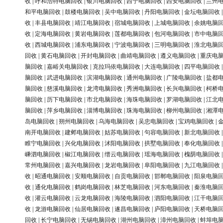
收
|
呼和浩特电脑回收
|
银川电脑回收
|
西宁电脑回收
|
西安电脑回收
|
兰州
和平电脑回收
|
鼓楼电脑回收
|
吴中电脑回收
|
丹阳电脑回收
|
金坛电脑回收
收
|
丰县电脑回收
|
靖江电脑回收
|
宿城电脑回收
|
上城电脑回收
|
余姚电脑
收
|
定海电脑回收
|
黄岩电脑回收
|
莲都电脑回收
|
包河电脑回收
|
市中电脑
收
|
西城电脑回收
|
浦东电脑回收
|
宁波电脑回收
|
三明电脑回收
|
淮北电脑
回收
|
黄石电脑回收
|
开封电脑回收
|
曲靖电脑回收
|
遵义电脑回收
|
重庆电
脑回收
|
嘉峪关电脑回收
|
克拉玛依电脑回收
|
大连电脑回收
|
四平电脑回收
脑回收
|
武进电脑回收
|
滨湖电脑回收
|
通州电脑回收
|
广陵电脑回收
|
盐都
脑回收
|
慈溪电脑回收
|
龙湾电脑回收
|
秀洲电脑回收
|
长兴电脑回收
|
柯桥
脑回收
|
历下电脑回收
|
市北电脑回收
|
海珠电脑回收
|
罗湖电脑回收
|
江北
脑回收
|
萍乡电脑回收
|
淄博电脑回收
|
珠海电脑回收
|
柳州电脑回收
|
湘潭
岛电脑回收
|
朔州电脑回收
|
乌海电脑回收
|
吴忠电脑回收
|
宝鸡电脑回收
|
南开电脑回收
|
建邺电脑回收
|
姑苏电脑回收
|
句容电脑回收
|
新北电脑回收
睢宁电脑回收
|
兴化电脑回收
|
沭阳电脑回收
|
拱墅电脑回收
|
奉化电脑回收
嵊泗电脑回收
|
椒江电脑回收
|
缙云电脑回收
|
瑶海电脑回收
|
槐荫电脑回收
常州电脑回收
|
嘉兴电脑回收
|
龙岩电脑回收
|
阜阳电脑回收
|
九江电脑回收
收
|
昭通电脑回收
|
安顺电脑回收
|
自贡电脑回收
|
邯郸电脑回收
|
阳泉电脑
收
|
通化电脑回收
|
鹤岗电脑回收
|
林芝电脑回收
|
河东电脑回收
|
秦淮电脑
收
|
灌云电脑回收
|
云龙电脑回收
|
海陵电脑回收
|
泗阳电脑回收
|
江干电脑
收
|
龙游电脑回收
|
仙居电脑回收
|
遂昌电脑回收
|
庐阳电脑回收
|
天桥电脑
回收
|
长宁电脑回收
|
无锡电脑回收
|
湖州电脑回收
|
漳州电脑回收
|
蚌埠电