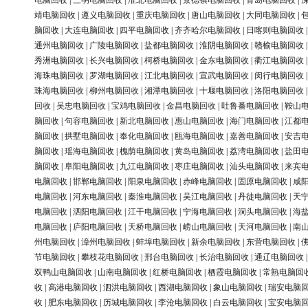
电脑回收
|
三明电脑回收
|
淮北电脑回收
|
景德镇电脑回收
|
青岛电脑回收
|
靖电脑回收
|
遵义电脑回收
|
重庆电脑回收
|
唐山电脑回收
|
大同电脑回收
|
脑回收
|
大连电脑回收
|
四平电脑回收
|
齐齐哈尔电脑回收
|
日喀则电脑回收
通州电脑回收
|
广陵电脑回收
|
盐都电脑回收
|
淮阴电脑回收
|
赣榆电脑回收
秀洲电脑回收
|
长兴电脑回收
|
柯桥电脑回收
|
金东电脑回收
|
衢江电脑回收
海珠电脑回收
|
罗湖电脑回收
|
江北电脑回收
|
宣武电脑回收
|
闵行电脑回收
珠海电脑回收
|
柳州电脑回收
|
湘潭电脑回收
|
十堰电脑回收
|
洛阳电脑回收
回收
|
吴忠电脑回收
|
宝鸡电脑回收
|
金昌电脑回收
|
吐鲁番电脑回收
|
鞍山
脑回收
|
句容电脑回收
|
新北电脑回收
|
惠山电脑回收
|
海门电脑回收
|
江都
脑回收
|
拱墅电脑回收
|
奉化电脑回收
|
瓯海电脑回收
|
嘉善电脑回收
|
安吉
脑回收
|
瑶海电脑回收
|
槐荫电脑回收
|
黄岛电脑回收
|
荔湾电脑回收
|
盐田
脑回收
|
阜阳电脑回收
|
九江电脑回收
|
枣庄电脑回收
|
汕头电脑回收
|
来宾
电脑回收
|
邯郸电脑回收
|
阳泉电脑回收
|
赤峰电脑回收
|
固原电脑回收
|
咸
电脑回收
|
河东电脑回收
|
秦淮电脑回收
|
吴江电脑回收
|
丹徒电脑回收
|
天
电脑回收
|
泗阳电脑回收
|
江干电脑回收
|
宁海电脑回收
|
洞头电脑回收
|
海
电脑回收
|
庐阳电脑回收
|
天桥电脑回收
|
崂山电脑回收
|
天河电脑回收
|
南
州电脑回收
|
漳州电脑回收
|
蚌埠电脑回收
|
新余电脑回收
|
东营电脑回收
|
节电脑回收
|
攀枝花电脑回收
|
邢台电脑回收
|
长治电脑回收
|
通辽电脑回收
双鸭山电脑回收
|
山南电脑回收
|
红桥电脑回收
|
栖霞电脑回收
|
常熟电脑回
收
|
高港电脑回收
|
泗洪电脑回收
|
西湖电脑回收
|
象山电脑回收
|
瑞安电脑
收
|
肥东电脑回收
|
历城电脑回收
|
李沧电脑回收
|
白云电脑回收
|
宝安电脑