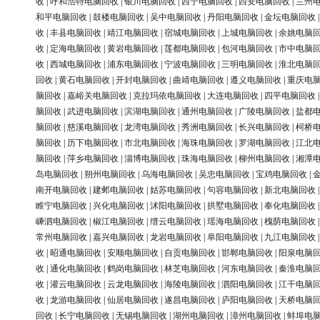
收
|
呼和浩特电脑回收
|
银川电脑回收
|
西宁电脑回收
|
西安电脑回收
|
兰州
和平电脑回收
|
鼓楼电脑回收
|
吴中电脑回收
|
丹阳电脑回收
|
金坛电脑回收
收
|
丰县电脑回收
|
靖江电脑回收
|
宿城电脑回收
|
上城电脑回收
|
余姚电脑
收
|
定海电脑回收
|
黄岩电脑回收
|
莲都电脑回收
|
包河电脑回收
|
市中电脑
收
|
西城电脑回收
|
浦东电脑回收
|
宁波电脑回收
|
三明电脑回收
|
淮北电脑
回收
|
黄石电脑回收
|
开封电脑回收
|
曲靖电脑回收
|
遵义电脑回收
|
重庆电
脑回收
|
嘉峪关电脑回收
|
克拉玛依电脑回收
|
大连电脑回收
|
四平电脑回收
脑回收
|
武进电脑回收
|
滨湖电脑回收
|
通州电脑回收
|
广陵电脑回收
|
盐都
脑回收
|
慈溪电脑回收
|
龙湾电脑回收
|
秀洲电脑回收
|
长兴电脑回收
|
柯桥
脑回收
|
历下电脑回收
|
市北电脑回收
|
海珠电脑回收
|
罗湖电脑回收
|
江北
脑回收
|
萍乡电脑回收
|
淄博电脑回收
|
珠海电脑回收
|
柳州电脑回收
|
湘潭
岛电脑回收
|
朔州电脑回收
|
乌海电脑回收
|
吴忠电脑回收
|
宝鸡电脑回收
|
南开电脑回收
|
建邺电脑回收
|
姑苏电脑回收
|
句容电脑回收
|
新北电脑回收
睢宁电脑回收
|
兴化电脑回收
|
沭阳电脑回收
|
拱墅电脑回收
|
奉化电脑回收
嵊泗电脑回收
|
椒江电脑回收
|
缙云电脑回收
|
瑶海电脑回收
|
槐荫电脑回收
常州电脑回收
|
嘉兴电脑回收
|
龙岩电脑回收
|
阜阳电脑回收
|
九江电脑回收
收
|
昭通电脑回收
|
安顺电脑回收
|
自贡电脑回收
|
邯郸电脑回收
|
阳泉电脑
收
|
通化电脑回收
|
鹤岗电脑回收
|
林芝电脑回收
|
河东电脑回收
|
秦淮电脑
收
|
灌云电脑回收
|
云龙电脑回收
|
海陵电脑回收
|
泗阳电脑回收
|
江干电脑
收
|
龙游电脑回收
|
仙居电脑回收
|
遂昌电脑回收
|
庐阳电脑回收
|
天桥电脑
回收
|
长宁电脑回收
|
无锡电脑回收
|
湖州电脑回收
|
漳州电脑回收
|
蚌埠电