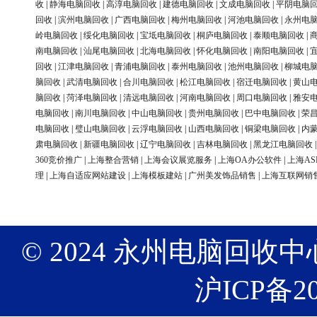
收
|
静海电脑回收
|
高淳电脑回收
|
建德电脑回收
|
文成电脑回收
|
平阴电脑
回收
|
滨州电脑回收
|
广西电脑回收
|
梅州电脑回收
|
河池电脑回收
|
永州电
岭电脑回收
|
绥化电脑回收
|
宝坻电脑回收
|
桐庐电脑回收
|
泰顺电脑回收
|
南电脑回收
|
汕尾电脑回收
|
北海电脑回收
|
怀化电脑回收
|
南阳电脑回收
|
回收
|
江津电脑回收
|
青浦电脑回收
|
泰州电脑回收
|
池州电脑回收
|
柳城电
脑回收
|
武清电脑回收
|
合川电脑回收
|
松江电脑回收
|
宿迁电脑回收
|
黄山
脑回收
|
菏泽电脑回收
|
清远电脑回收
|
河南电脑回收
|
周口电脑回收
|
雅安
电脑回收
|
南川电脑回收
|
中山电脑回收
|
贵州电脑回收
|
巴中电脑回收
|
荣
电脑回收
|
璧山电脑回收
|
云浮电脑回收
|
山西电脑回收
|
铜梁电脑回收
|
内
肃电脑回收
|
新疆电脑回收
|
辽宁电脑回收
|
吉林电脑回收
|
黑龙江电脑回收
360竞价推广
|
上海整合营销
|
上海会议展览服务
|
上海OA办公软件
|
上海AS
理
|
上海自适应网站建设
|
上海模板建站
|
广州美发饰品销售
|
上海互联网销
© 2024 永州电脑回收中心 版权
沪ICP备20