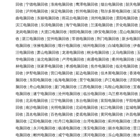
回收
|
宁德电脑回收
|
淮南电脑回收
|
鹰潭电脑回收
|
烟台电脑回收
|
韶关电
回收
|
泸州电脑回收
|
保定电脑回收
|
忻州电脑回收
|
鄂尔多斯电脑回收
|
延
曲电脑回收
|
东丽电脑回收
|
雨花台电脑回收
|
润州电脑回收
|
溧阳电脑回收
滨江电脑回收
|
乐清电脑回收
|
海宁电脑回收
|
兰溪电脑回收
|
开化电脑回收
龙岗电脑回收
|
大渡口电脑回收
|
朝阳电脑回收
|
静安电脑回收
|
昆山电脑回
收
|
湛江电脑回收
|
贺州电脑回收
|
常德电脑回收
|
荆门电脑回收
|
新乡电脑
电脑回收
|
张掖电脑回收
|
喀什电脑回收
|
锦州电脑回收
|
白城电脑回收
|
伊
汪电脑回收
|
萧山电脑回收
|
龙港电脑回收
|
桐乡电脑回收
|
义乌电脑回收
|
华电脑回收
|
渝北电脑回收
|
卢湾电脑回收
|
南通电脑回收
|
衢州电脑回收
|
林电脑回收
|
张家界电脑回收
|
孝感电脑回收
|
焦作电脑回收
|
临沧电脑回收
回收
|
伊犁电脑回收
|
营口电脑回收
|
延边电脑回收
|
佳木斯电脑回收
|
香港
脑回收
|
东阳电脑回收
|
临海电脑回收
|
景宁电脑回收
|
庐江电脑回收
|
济阳
脑回收
|
舟山电脑回收
|
厦门电脑回收
|
江西电脑回收
|
马鞍山电脑回收
|
宜
电脑回收
|
遂宁电脑回收
|
沧州电脑回收
|
临汾电脑回收
|
乌兰察布电脑回收
回收
|
北辰电脑回收
|
江宁电脑回收
|
东台电脑回收
|
富阳电脑回收
|
平阳电
回收
|
南沙电脑回收
|
光明电脑回收
|
北碚电脑回收
|
虹口电脑回收
|
盐城电
回收
|
茂名电脑回收
|
百色电脑回收
|
娄底电脑回收
|
黄冈电脑回收
|
许昌电
脑回收
|
辽阳电脑回收
|
牡丹江电脑回收
|
台湾电脑回收
|
蓟州电脑回收
|
溧
电脑回收
|
永川电脑回收
|
杨浦电脑回收
|
淮安电脑回收
|
丽水电脑回收
|
晋
电脑回收
|
郴州电脑回收
|
咸宁电脑回收
|
漯河电脑回收
|
乐山电脑回收
|
衡