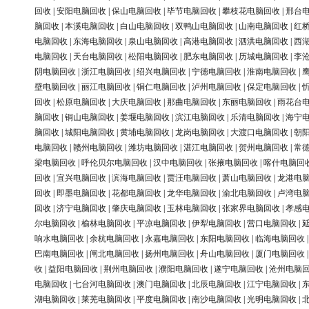
回收
|
安阳电脑回收
|
保山电脑回收
|
毕节电脑回收
|
攀枝花电脑回收
|
邢台
脑回收
|
本溪电脑回收
|
白山电脑回收
|
双鸭山电脑回收
|
山南电脑回收
|
红
电脑回收
|
东海电脑回收
|
泉山电脑回收
|
高港电脑回收
|
泗洪电脑回收
|
西
电脑回收
|
天台电脑回收
|
松阳电脑回收
|
肥东电脑回收
|
历城电脑回收
|
李
阴电脑回收
|
浙江电脑回收
|
绍兴电脑回收
|
宁德电脑回收
|
淮南电脑回收
|
壁电脑回收
|
丽江电脑回收
|
铜仁电脑回收
|
泸州电脑回收
|
保定电脑回收
|
回收
|
松原电脑回收
|
大庆电脑回收
|
那曲电脑回收
|
东丽电脑回收
|
雨花台
脑回收
|
铜山电脑回收
|
姜堰电脑回收
|
滨江电脑回收
|
乐清电脑回收
|
海宁
脑回收
|
城阳电脑回收
|
黄埔电脑回收
|
龙岗电脑回收
|
大渡口电脑回收
|
朝
电脑回收
|
赣州电脑回收
|
潍坊电脑回收
|
湛江电脑回收
|
贺州电脑回收
|
常
梁电脑回收
|
呼伦贝尔电脑回收
|
汉中电脑回收
|
张掖电脑回收
|
喀什电脑回
回收
|
宜兴电脑回收
|
滨海电脑回收
|
贾汪电脑回收
|
萧山电脑回收
|
龙港电
回收
|
即墨电脑回收
|
花都电脑回收
|
龙华电脑回收
|
渝北电脑回收
|
卢湾电
回收
|
济宁电脑回收
|
肇庆电脑回收
|
玉林电脑回收
|
张家界电脑回收
|
孝感
尔电脑回收
|
榆林电脑回收
|
平凉电脑回收
|
伊犁电脑回收
|
营口电脑回收
|
响水电脑回收
|
余杭电脑回收
|
永嘉电脑回收
|
东阳电脑回收
|
临海电脑回收
巴南电脑回收
|
闸北电脑回收
|
扬州电脑回收
|
舟山电脑回收
|
厦门电脑回收
收
|
益阳电脑回收
|
荆州电脑回收
|
濮阳电脑回收
|
遂宁电脑回收
|
沧州电脑
电脑回收
|
七台河电脑回收
|
澳门电脑回收
|
北辰电脑回收
|
江宁电脑回收
|
湖电脑回收
|
莱芜电脑回收
|
平度电脑回收
|
南沙电脑回收
|
光明电脑回收
|