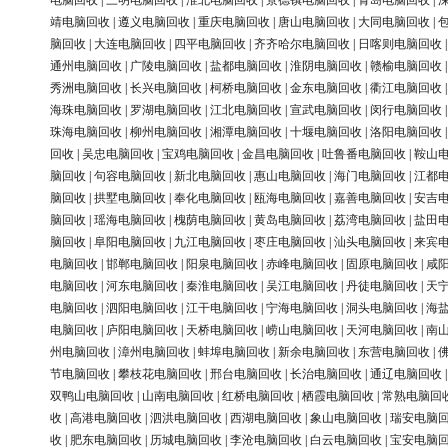
电脑回收
|
三明电脑回收
|
淮北电脑回收
|
景德镇电脑回收
|
青岛电脑回收
|
靖电脑回收
|
遵义电脑回收
|
重庆电脑回收
|
唐山电脑回收
|
大同电脑回收
|
脑回收
|
大连电脑回收
|
四平电脑回收
|
齐齐哈尔电脑回收
|
日喀则电脑回收
通州电脑回收
|
广陵电脑回收
|
盐都电脑回收
|
淮阴电脑回收
|
赣榆电脑回收
秀洲电脑回收
|
长兴电脑回收
|
柯桥电脑回收
|
金东电脑回收
|
衢江电脑回收
海珠电脑回收
|
罗湖电脑回收
|
江北电脑回收
|
宣武电脑回收
|
闵行电脑回收
珠海电脑回收
|
柳州电脑回收
|
湘潭电脑回收
|
十堰电脑回收
|
洛阳电脑回收
回收
|
吴忠电脑回收
|
宝鸡电脑回收
|
金昌电脑回收
|
吐鲁番电脑回收
|
鞍山
脑回收
|
句容电脑回收
|
新北电脑回收
|
惠山电脑回收
|
海门电脑回收
|
江都
脑回收
|
拱墅电脑回收
|
奉化电脑回收
|
瓯海电脑回收
|
嘉善电脑回收
|
安吉
脑回收
|
瑶海电脑回收
|
槐荫电脑回收
|
黄岛电脑回收
|
荔湾电脑回收
|
盐田
脑回收
|
阜阳电脑回收
|
九江电脑回收
|
枣庄电脑回收
|
汕头电脑回收
|
来宾
电脑回收
|
邯郸电脑回收
|
阳泉电脑回收
|
赤峰电脑回收
|
固原电脑回收
|
咸
电脑回收
|
河东电脑回收
|
秦淮电脑回收
|
吴江电脑回收
|
丹徒电脑回收
|
天
电脑回收
|
泗阳电脑回收
|
江干电脑回收
|
宁海电脑回收
|
洞头电脑回收
|
海
电脑回收
|
庐阳电脑回收
|
天桥电脑回收
|
崂山电脑回收
|
天河电脑回收
|
南
州电脑回收
|
漳州电脑回收
|
蚌埠电脑回收
|
新余电脑回收
|
东营电脑回收
|
节电脑回收
|
攀枝花电脑回收
|
邢台电脑回收
|
长治电脑回收
|
通辽电脑回收
双鸭山电脑回收
|
山南电脑回收
|
红桥电脑回收
|
栖霞电脑回收
|
常熟电脑回
收
|
高港电脑回收
|
泗洪电脑回收
|
西湖电脑回收
|
象山电脑回收
|
瑞安电脑
收
|
肥东电脑回收
|
历城电脑回收
|
李沧电脑回收
|
白云电脑回收
|
宝安电脑