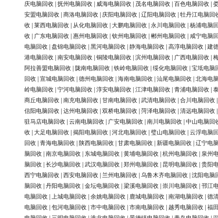
庆电脑回收
|
抚州电脑回收
|
威海电脑回收
|
茂名电脑回收
|
百色电脑回收
|
安盟电脑回收
|
商洛电脑回收
|
庆阳电脑回收
|
辽阳电脑回收
|
牡丹江电脑回
收
|
莱西电脑回收
|
从化电脑回收
|
大鹏电脑回收
|
永川电脑回收
|
杨浦电脑
收
|
广东电脑回收
|
惠州电脑回收
|
钦州电脑回收
|
郴州电脑回收
|
咸宁电脑
电脑回收
|
盘锦电脑回收
|
黑河电脑回收
|
静海电脑回收
|
高淳电脑回收
|
建
港电脑回收
|
南安电脑回收
|
铜陵电脑回收
|
滨州电脑回收
|
广西电脑回收
|
阿拉善盟电脑回收
|
陇南电脑回收
|
铁岭电脑回收
|
绥化电脑回收
|
宝坻电脑
回收
|
宣城电脑回收
|
德州电脑回收
|
海南电脑回收
|
汕尾电脑回收
|
北海电
岭电脑回收
|
宁河电脑回收
|
淳安电脑回收
|
江津电脑回收
|
青浦电脑回收
|
商丘电脑回收
|
南充电脑回收
|
甘南电脑回收
|
武清电脑回收
|
合川电脑回收
信阳电脑回收
|
达州电脑回收
|
双桥电脑回收
|
菏泽电脑回收
|
清远电脑回收
驻马店电脑回收
|
云南电脑回收
|
广安电脑回收
|
南川电脑回收
|
中山电脑回
收
|
大足电脑回收
|
揭阳电脑回收
|
河北电脑回收
|
璧山电脑回收
|
云浮电脑
回收
|
青海电脑回收
|
陕西电脑回收
|
甘肃电脑回收
|
新疆电脑回收
|
辽宁电
脑回收
|
南京电脑回收
|
东城电脑回收
|
黄埔电脑回收
|
杭州电脑回收
|
泉州
脑回收
|
长沙电脑回收
|
武汉电脑回收
|
郑州电脑回收
|
昆明电脑回收
|
贵阳
西宁电脑回收
|
西安电脑回收
|
兰州电脑回收
|
乌鲁木齐电脑回收
|
沈阳电脑
脑回收
|
丹阳电脑回收
|
金坛电脑回收
|
梁溪电脑回收
|
崇川电脑回收
|
邗江
电脑回收
|
上城电脑回收
|
余姚电脑回收
|
鹿城电脑回收
|
南湖电脑回收
|
德
电脑回收
|
包河电脑回收
|
市中电脑回收
|
市南电脑回收
|
越秀电脑回收
|
福