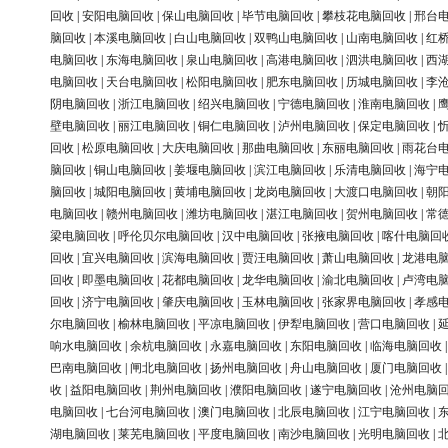
回收
|
安阳电脑回收
|
保山电脑回收
|
毕节电脑回收
|
攀枝花电脑回收
|
邢台
脑回收
|
本溪电脑回收
|
白山电脑回收
|
双鸭山电脑回收
|
山南电脑回收
|
红
电脑回收
|
东海电脑回收
|
泉山电脑回收
|
高港电脑回收
|
泗洪电脑回收
|
西
电脑回收
|
天台电脑回收
|
松阳电脑回收
|
肥东电脑回收
|
历城电脑回收
|
李
阴电脑回收
|
浙江电脑回收
|
绍兴电脑回收
|
宁德电脑回收
|
淮南电脑回收
|
壁电脑回收
|
丽江电脑回收
|
铜仁电脑回收
|
泸州电脑回收
|
保定电脑回收
|
回收
|
松原电脑回收
|
大庆电脑回收
|
那曲电脑回收
|
东丽电脑回收
|
雨花台
脑回收
|
铜山电脑回收
|
姜堰电脑回收
|
滨江电脑回收
|
乐清电脑回收
|
海宁
脑回收
|
城阳电脑回收
|
黄埔电脑回收
|
龙岗电脑回收
|
大渡口电脑回收
|
朝
电脑回收
|
赣州电脑回收
|
潍坊电脑回收
|
湛江电脑回收
|
贺州电脑回收
|
常
梁电脑回收
|
呼伦贝尔电脑回收
|
汉中电脑回收
|
张掖电脑回收
|
喀什电脑回
回收
|
宜兴电脑回收
|
滨海电脑回收
|
贾汪电脑回收
|
萧山电脑回收
|
龙港电
回收
|
即墨电脑回收
|
花都电脑回收
|
龙华电脑回收
|
渝北电脑回收
|
卢湾电
回收
|
济宁电脑回收
|
肇庆电脑回收
|
玉林电脑回收
|
张家界电脑回收
|
孝感
尔电脑回收
|
榆林电脑回收
|
平凉电脑回收
|
伊犁电脑回收
|
营口电脑回收
|
响水电脑回收
|
余杭电脑回收
|
永嘉电脑回收
|
东阳电脑回收
|
临海电脑回收
巴南电脑回收
|
闸北电脑回收
|
扬州电脑回收
|
舟山电脑回收
|
厦门电脑回收
收
|
益阳电脑回收
|
荆州电脑回收
|
濮阳电脑回收
|
遂宁电脑回收
|
沧州电脑
电脑回收
|
七台河电脑回收
|
澳门电脑回收
|
北辰电脑回收
|
江宁电脑回收
|
湖电脑回收
|
莱芜电脑回收
|
平度电脑回收
|
南沙电脑回收
|
光明电脑回收
|