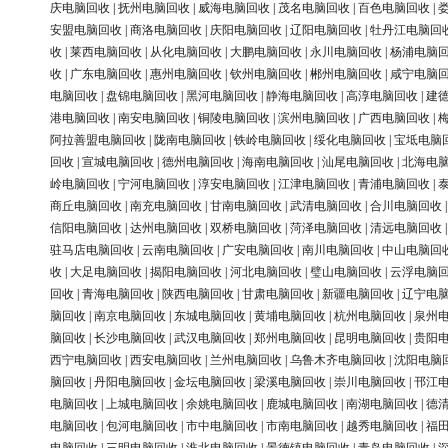
庆电脑回收
|
抚州电脑回收
|
威海电脑回收
|
茂名电脑回收
|
百色电脑回收
|
安盟电脑回收
|
商洛电脑回收
|
庆阳电脑回收
|
辽阳电脑回收
|
牡丹江电脑回
收
|
莱西电脑回收
|
从化电脑回收
|
大鹏电脑回收
|
永川电脑回收
|
杨浦电脑
收
|
广东电脑回收
|
惠州电脑回收
|
钦州电脑回收
|
郴州电脑回收
|
咸宁电脑
电脑回收
|
盘锦电脑回收
|
黑河电脑回收
|
静海电脑回收
|
高淳电脑回收
|
建
港电脑回收
|
南安电脑回收
|
铜陵电脑回收
|
滨州电脑回收
|
广西电脑回收
|
阿拉善盟电脑回收
|
陇南电脑回收
|
铁岭电脑回收
|
绥化电脑回收
|
宝坻电脑
回收
|
宣城电脑回收
|
德州电脑回收
|
海南电脑回收
|
汕尾电脑回收
|
北海电
岭电脑回收
|
宁河电脑回收
|
淳安电脑回收
|
江津电脑回收
|
青浦电脑回收
|
商丘电脑回收
|
南充电脑回收
|
甘南电脑回收
|
武清电脑回收
|
合川电脑回收
信阳电脑回收
|
达州电脑回收
|
双桥电脑回收
|
菏泽电脑回收
|
清远电脑回收
驻马店电脑回收
|
云南电脑回收
|
广安电脑回收
|
南川电脑回收
|
中山电脑回
收
|
大足电脑回收
|
揭阳电脑回收
|
河北电脑回收
|
璧山电脑回收
|
云浮电脑
回收
|
青海电脑回收
|
陕西电脑回收
|
甘肃电脑回收
|
新疆电脑回收
|
辽宁电
脑回收
|
南京电脑回收
|
东城电脑回收
|
黄埔电脑回收
|
杭州电脑回收
|
泉州
脑回收
|
长沙电脑回收
|
武汉电脑回收
|
郑州电脑回收
|
昆明电脑回收
|
贵阳
西宁电脑回收
|
西安电脑回收
|
兰州电脑回收
|
乌鲁木齐电脑回收
|
沈阳电脑
脑回收
|
丹阳电脑回收
|
金坛电脑回收
|
梁溪电脑回收
|
崇川电脑回收
|
邗江
电脑回收
|
上城电脑回收
|
余姚电脑回收
|
鹿城电脑回收
|
南湖电脑回收
|
德
电脑回收
|
包河电脑回收
|
市中电脑回收
|
市南电脑回收
|
越秀电脑回收
|
福