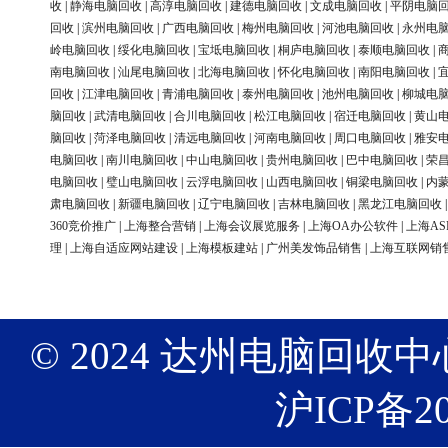
收
|
静海电脑回收
|
高淳电脑回收
|
建德电脑回收
|
文成电脑回收
|
平阴电脑
回收
|
滨州电脑回收
|
广西电脑回收
|
梅州电脑回收
|
河池电脑回收
|
永州电
岭电脑回收
|
绥化电脑回收
|
宝坻电脑回收
|
桐庐电脑回收
|
泰顺电脑回收
|
南电脑回收
|
汕尾电脑回收
|
北海电脑回收
|
怀化电脑回收
|
南阳电脑回收
|
回收
|
江津电脑回收
|
青浦电脑回收
|
泰州电脑回收
|
池州电脑回收
|
柳城电
脑回收
|
武清电脑回收
|
合川电脑回收
|
松江电脑回收
|
宿迁电脑回收
|
黄山
脑回收
|
菏泽电脑回收
|
清远电脑回收
|
河南电脑回收
|
周口电脑回收
|
雅安
电脑回收
|
南川电脑回收
|
中山电脑回收
|
贵州电脑回收
|
巴中电脑回收
|
荣
电脑回收
|
璧山电脑回收
|
云浮电脑回收
|
山西电脑回收
|
铜梁电脑回收
|
内
肃电脑回收
|
新疆电脑回收
|
辽宁电脑回收
|
吉林电脑回收
|
黑龙江电脑回收
360竞价推广
|
上海整合营销
|
上海会议展览服务
|
上海OA办公软件
|
上海AS
理
|
上海自适应网站建设
|
上海模板建站
|
广州美发饰品销售
|
上海互联网销
© 2024 达州电脑回收中心 版权
沪ICP备20