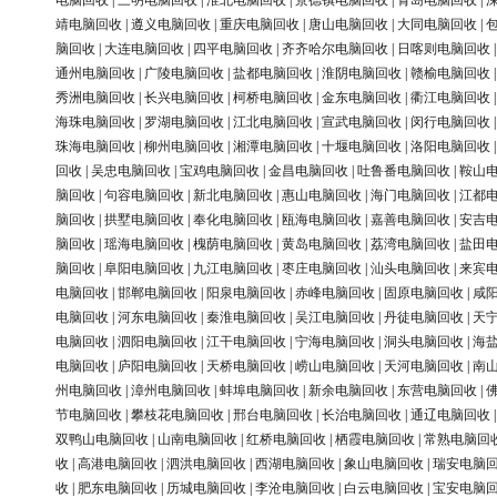
电脑回收
|
三明电脑回收
|
淮北电脑回收
|
景德镇电脑回收
|
青岛电脑回收
|
靖电脑回收
|
遵义电脑回收
|
重庆电脑回收
|
唐山电脑回收
|
大同电脑回收
|
脑回收
|
大连电脑回收
|
四平电脑回收
|
齐齐哈尔电脑回收
|
日喀则电脑回收
通州电脑回收
|
广陵电脑回收
|
盐都电脑回收
|
淮阴电脑回收
|
赣榆电脑回收
秀洲电脑回收
|
长兴电脑回收
|
柯桥电脑回收
|
金东电脑回收
|
衢江电脑回收
海珠电脑回收
|
罗湖电脑回收
|
江北电脑回收
|
宣武电脑回收
|
闵行电脑回收
珠海电脑回收
|
柳州电脑回收
|
湘潭电脑回收
|
十堰电脑回收
|
洛阳电脑回收
回收
|
吴忠电脑回收
|
宝鸡电脑回收
|
金昌电脑回收
|
吐鲁番电脑回收
|
鞍山
脑回收
|
句容电脑回收
|
新北电脑回收
|
惠山电脑回收
|
海门电脑回收
|
江都
脑回收
|
拱墅电脑回收
|
奉化电脑回收
|
瓯海电脑回收
|
嘉善电脑回收
|
安吉
脑回收
|
瑶海电脑回收
|
槐荫电脑回收
|
黄岛电脑回收
|
荔湾电脑回收
|
盐田
脑回收
|
阜阳电脑回收
|
九江电脑回收
|
枣庄电脑回收
|
汕头电脑回收
|
来宾
电脑回收
|
邯郸电脑回收
|
阳泉电脑回收
|
赤峰电脑回收
|
固原电脑回收
|
咸
电脑回收
|
河东电脑回收
|
秦淮电脑回收
|
吴江电脑回收
|
丹徒电脑回收
|
天
电脑回收
|
泗阳电脑回收
|
江干电脑回收
|
宁海电脑回收
|
洞头电脑回收
|
海
电脑回收
|
庐阳电脑回收
|
天桥电脑回收
|
崂山电脑回收
|
天河电脑回收
|
南
州电脑回收
|
漳州电脑回收
|
蚌埠电脑回收
|
新余电脑回收
|
东营电脑回收
|
节电脑回收
|
攀枝花电脑回收
|
邢台电脑回收
|
长治电脑回收
|
通辽电脑回收
双鸭山电脑回收
|
山南电脑回收
|
红桥电脑回收
|
栖霞电脑回收
|
常熟电脑回
收
|
高港电脑回收
|
泗洪电脑回收
|
西湖电脑回收
|
象山电脑回收
|
瑞安电脑
收
|
肥东电脑回收
|
历城电脑回收
|
李沧电脑回收
|
白云电脑回收
|
宝安电脑