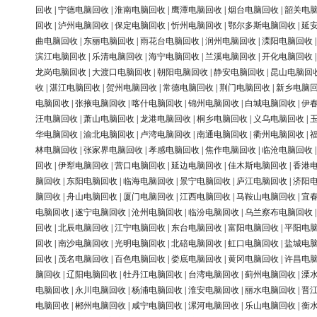
回收
|
宁德电脑回收
|
淮南电脑回收
|
鹰潭电脑回收
|
烟台电脑回收
|
韶关电
回收
|
泸州电脑回收
|
保定电脑回收
|
忻州电脑回收
|
鄂尔多斯电脑回收
|
延
曲电脑回收
|
东丽电脑回收
|
雨花台电脑回收
|
润州电脑回收
|
溧阳电脑回收
滨江电脑回收
|
乐清电脑回收
|
海宁电脑回收
|
兰溪电脑回收
|
开化电脑回收
龙岗电脑回收
|
大渡口电脑回收
|
朝阳电脑回收
|
静安电脑回收
|
昆山电脑回
收
|
湛江电脑回收
|
贺州电脑回收
|
常德电脑回收
|
荆门电脑回收
|
新乡电脑
电脑回收
|
张掖电脑回收
|
喀什电脑回收
|
锦州电脑回收
|
白城电脑回收
|
伊
汪电脑回收
|
萧山电脑回收
|
龙港电脑回收
|
桐乡电脑回收
|
义乌电脑回收
|
华电脑回收
|
渝北电脑回收
|
卢湾电脑回收
|
南通电脑回收
|
衢州电脑回收
|
林电脑回收
|
张家界电脑回收
|
孝感电脑回收
|
焦作电脑回收
|
临沧电脑回收
回收
|
伊犁电脑回收
|
营口电脑回收
|
延边电脑回收
|
佳木斯电脑回收
|
香港
脑回收
|
东阳电脑回收
|
临海电脑回收
|
景宁电脑回收
|
庐江电脑回收
|
济阳
脑回收
|
舟山电脑回收
|
厦门电脑回收
|
江西电脑回收
|
马鞍山电脑回收
|
宜
电脑回收
|
遂宁电脑回收
|
沧州电脑回收
|
临汾电脑回收
|
乌兰察布电脑回收
回收
|
北辰电脑回收
|
江宁电脑回收
|
东台电脑回收
|
富阳电脑回收
|
平阳电
回收
|
南沙电脑回收
|
光明电脑回收
|
北碚电脑回收
|
虹口电脑回收
|
盐城电
回收
|
茂名电脑回收
|
百色电脑回收
|
娄底电脑回收
|
黄冈电脑回收
|
许昌电
脑回收
|
辽阳电脑回收
|
牡丹江电脑回收
|
台湾电脑回收
|
蓟州电脑回收
|
溧
电脑回收
|
永川电脑回收
|
杨浦电脑回收
|
淮安电脑回收
|
丽水电脑回收
|
晋
电脑回收
|
郴州电脑回收
|
咸宁电脑回收
|
漯河电脑回收
|
乐山电脑回收
|
衡