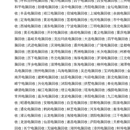
收
|
呼和浩特电脑回收
|
银川电脑回收
|
西宁电脑回收
|
西安电脑回收
|
兰州
和平电脑回收
|
鼓楼电脑回收
|
吴中电脑回收
|
丹阳电脑回收
|
金坛电脑回收
收
|
丰县电脑回收
|
靖江电脑回收
|
宿城电脑回收
|
上城电脑回收
|
余姚电脑
收
|
定海电脑回收
|
黄岩电脑回收
|
莲都电脑回收
|
包河电脑回收
|
市中电脑
收
|
西城电脑回收
|
浦东电脑回收
|
宁波电脑回收
|
三明电脑回收
|
淮北电脑
回收
|
黄石电脑回收
|
开封电脑回收
|
曲靖电脑回收
|
遵义电脑回收
|
重庆电
脑回收
|
嘉峪关电脑回收
|
克拉玛依电脑回收
|
大连电脑回收
|
四平电脑回收
脑回收
|
武进电脑回收
|
滨湖电脑回收
|
通州电脑回收
|
广陵电脑回收
|
盐都
脑回收
|
慈溪电脑回收
|
龙湾电脑回收
|
秀洲电脑回收
|
长兴电脑回收
|
柯桥
脑回收
|
历下电脑回收
|
市北电脑回收
|
海珠电脑回收
|
罗湖电脑回收
|
江北
脑回收
|
萍乡电脑回收
|
淄博电脑回收
|
珠海电脑回收
|
柳州电脑回收
|
湘潭
岛电脑回收
|
朔州电脑回收
|
乌海电脑回收
|
吴忠电脑回收
|
宝鸡电脑回收
|
南开电脑回收
|
建邺电脑回收
|
姑苏电脑回收
|
句容电脑回收
|
新北电脑回收
睢宁电脑回收
|
兴化电脑回收
|
沭阳电脑回收
|
拱墅电脑回收
|
奉化电脑回收
嵊泗电脑回收
|
椒江电脑回收
|
缙云电脑回收
|
瑶海电脑回收
|
槐荫电脑回收
常州电脑回收
|
嘉兴电脑回收
|
龙岩电脑回收
|
阜阳电脑回收
|
九江电脑回收
收
|
昭通电脑回收
|
安顺电脑回收
|
自贡电脑回收
|
邯郸电脑回收
|
阳泉电脑
收
|
通化电脑回收
|
鹤岗电脑回收
|
林芝电脑回收
|
河东电脑回收
|
秦淮电脑
收
|
灌云电脑回收
|
云龙电脑回收
|
海陵电脑回收
|
泗阳电脑回收
|
江干电脑
收
|
龙游电脑回收
|
仙居电脑回收
|
遂昌电脑回收
|
庐阳电脑回收
|
天桥电脑
回收
|
长宁电脑回收
|
无锡电脑回收
|
湖州电脑回收
|
漳州电脑回收
|
蚌埠电