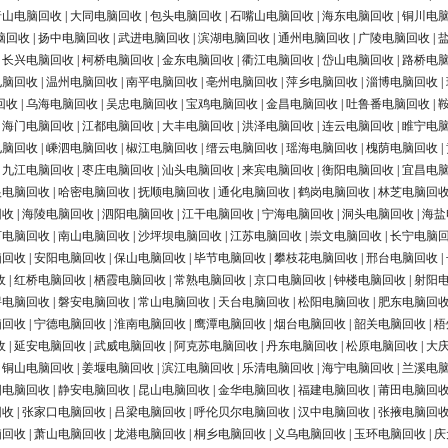
唐山电脑回收
|
大同电脑回收
|
包头电脑回收
|
石嘴山电脑回收
|
海东电脑回收
|
铜川电
脑回收
|
扬中电脑回收
|
武进电脑回收
|
滨湖电脑回收
|
通州电脑回收
|
广陵电脑回收
|
|
长兴电脑回收
|
柯桥电脑回收
|
金东电脑回收
|
衢江电脑回收
|
岱山电脑回收
|
路桥电
电脑回收
|
温州电脑回收
|
南平电脑回收
|
亳州电脑回收
|
萍乡电脑回收
|
淄博电脑回收
|
回收
|
乌海电脑回收
|
吴忠电脑回收
|
宝鸡电脑回收
|
金昌电脑回收
|
吐鲁番电脑回收
|
|
海门电脑回收
|
江都电脑回收
|
大丰电脑回收
|
洪泽电脑回收
|
连云电脑回收
|
睢宁电
电脑回收
|
嵊泗电脑回收
|
椒江电脑回收
|
缙云电脑回收
|
瑶海电脑回收
|
槐荫电脑回收
|
|
九江电脑回收
|
枣庄电脑回收
|
汕头电脑回收
|
来宾电脑回收
|
衡阳电脑回收
|
宜昌电
银电脑回收
|
哈密电脑回收
|
抚顺电脑回收
|
通化电脑回收
|
鹤岗电脑回收
|
林芝电脑回
回收
|
海陵电脑回收
|
泗阳电脑回收
|
江干电脑回收
|
宁海电脑回收
|
洞头电脑回收
|
海盐
河电脑回收
|
南山电脑回收
|
沙坪坝电脑回收
|
江苏电脑回收
|
崇文电脑回收
|
长宁电脑
脑回收
|
安阳电脑回收
|
保山电脑回收
|
毕节电脑回收
|
攀枝花电脑回收
|
邢台电脑回收
|
收
|
红桥电脑回收
|
栖霞电脑回收
|
常熟电脑回收
|
京口电脑回收
|
钟楼电脑回收
|
射阳
浔电脑回收
|
磐安电脑回收
|
常山电脑回收
|
天台电脑回收
|
松阳电脑回收
|
肥东电脑回
脑回收
|
宁德电脑回收
|
淮南电脑回收
|
鹰潭电脑回收
|
烟台电脑回收
|
韶关电脑回收
|
梧
收
|
延安电脑回收
|
武威电脑回收
|
阿克苏电脑回收
|
丹东电脑回收
|
松原电脑回收
|
大
|
铜山电脑回收
|
姜堰电脑回收
|
滨江电脑回收
|
乐清电脑回收
|
海宁电脑回收
|
兰溪电
阳电脑回收
|
静安电脑回收
|
昆山电脑回收
|
金华电脑回收
|
福建电脑回收
|
莆田电脑回
回收
|
张家口电脑回收
|
吕梁电脑回收
|
呼伦贝尔电脑回收
|
汉中电脑回收
|
张掖电脑回
脑回收
|
萧山电脑回收
|
龙港电脑回收
|
桐乡电脑回收
|
义乌电脑回收
|
玉环电脑回收
|
庆