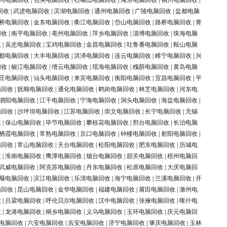
同电脑回收
|
包头电脑回收
|
石嘴山电脑回收
|
海东电脑回收
|
铜川电脑回收
|
回收
|
武进电脑回收
|
滨湖电脑回收
|
通州电脑回收
|
广陵电脑回收
|
盐都电脑
桥电脑回收
|
金东电脑回收
|
衢江电脑回收
|
岱山电脑回收
|
路桥电脑回收
|
青
回收
|
南平电脑回收
|
亳州电脑回收
|
萍乡电脑回收
|
淄博电脑回收
|
珠海电脑
收
|
吴忠电脑回收
|
宝鸡电脑回收
|
金昌电脑回收
|
吐鲁番电脑回收
|
鞍山电脑
都电脑回收
|
大丰电脑回收
|
洪泽电脑回收
|
连云电脑回收
|
睢宁电脑回收
|
兴
回收
|
椒江电脑回收
|
缙云电脑回收
|
瑶海电脑回收
|
槐荫电脑回收
|
黄岛电脑
庄电脑回收
|
汕头电脑回收
|
来宾电脑回收
|
衡阳电脑回收
|
宜昌电脑回收
|
平
脑回收
|
抚顺电脑回收
|
通化电脑回收
|
鹤岗电脑回收
|
林芝电脑回收
|
河东电
泗阳电脑回收
|
江干电脑回收
|
宁海电脑回收
|
洞头电脑回收
|
海盐电脑回收
|
脑回收
|
沙坪坝电脑回收
|
江苏电脑回收
|
崇文电脑回收
|
长宁电脑回收
|
无锡
收
|
保山电脑回收
|
毕节电脑回收
|
攀枝花电脑回收
|
邢台电脑回收
|
长治电脑
栖霞电脑回收
|
常熟电脑回收
|
京口电脑回收
|
钟楼电脑回收
|
射阳电脑回收
|
脑回收
|
常山电脑回收
|
天台电脑回收
|
松阳电脑回收
|
肥东电脑回收
|
历城电
收
|
淮南电脑回收
|
鹰潭电脑回收
|
烟台电脑回收
|
韶关电脑回收
|
梧州电脑回
武威电脑回收
|
阿克苏电脑回收
|
丹东电脑回收
|
松原电脑回收
|
大庆电脑回
堰电脑回收
|
滨江电脑回收
|
乐清电脑回收
|
海宁电脑回收
|
兰溪电脑回收
|
开
脑回收
|
昆山电脑回收
|
金华电脑回收
|
福建电脑回收
|
莆田电脑回收
|
滁州电
收
|
吕梁电脑回收
|
呼伦贝尔电脑回收
|
汉中电脑回收
|
张掖电脑回收
|
喀什电
收
|
龙港电脑回收
|
桐乡电脑回收
|
义乌电脑回收
|
玉环电脑回收
|
庆元电脑回
电脑回收
|
六安电脑回收
|
吉安电脑回收
|
济宁电脑回收
|
肇庆电脑回收
|
玉林