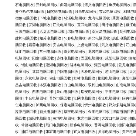
石电脑回收
|
开封电脑回收
|
曲靖电脑回收
|
遵义电脑回收
|
重庆电脑回收
|
齐齐哈尔电脑回收
|
日喀则电脑回收
|
河西电脑回收
|
玄武电脑回收
|
相城电
宿豫电脑回收
|
下城电脑回收
|
慈溪电脑回收
|
龙湾电脑回收
|
秀洲电脑回收
脑回收
|
罗湖电脑回收
|
江北电脑回收
|
宣武电脑回收
|
闵行电脑回收
|
镇江
玉溪电脑回收
|
六盘水电脑回收
|
绵阳电脑回收
|
秦皇岛电脑回收
|
朔州电脑
建邺电脑回收
|
姑苏电脑回收
|
句容电脑回收
|
新北电脑回收
|
惠山电脑回收
脑回收
|
嘉善电脑回收
|
安吉电脑回收
|
上虞电脑回收
|
武义电脑回收
|
江山
徐汇电脑回收
|
常州电脑回收
|
嘉兴电脑回收
|
龙岩电脑回收
|
阜阳电脑回收
电脑回收
|
阳泉电脑回收
|
赤峰电脑回收
|
固原电脑回收
|
咸阳电脑回收
|
白
收
|
锡山电脑回收
|
建湖电脑回收
|
涟水电脑回收
|
灌云电脑回收
|
云龙电脑
电脑回收
|
遂昌电脑回收
|
庐阳电脑回收
|
天桥电脑回收
|
崂山电脑回收
|
天
回收
|
东营电脑回收
|
佛山电脑回收
|
桂林电脑回收
|
邵阳电脑回收
|
襄阳电
昌吉电脑回收
|
本溪电脑回收
|
白山电脑回收
|
双鸭山电脑回收
|
山南电脑回
电脑回收
|
西湖电脑回收
|
象山电脑回收
|
瑞安电脑回收
|
平湖电脑回收
|
南
回收
|
丰台电脑回收
|
普陀电脑回收
|
江阴电脑回收
|
浙江电脑回收
|
绍兴电
仁电脑回收
|
泸州电脑回收
|
保定电脑回收
|
忻州电脑回收
|
鄂尔多斯电脑回
溧阳电脑回收
|
新吴电脑回收
|
阜宁电脑回收
|
金湖电脑回收
|
灌南电脑回收
脑回收
|
城阳电脑回收
|
黄埔电脑回收
|
龙岗电脑回收
|
大渡口电脑回收
|
朝
收
|
常德电脑回收
|
荆门电脑回收
|
新乡电脑回收
|
普洱电脑回收
|
德阳电脑
收
|
浦口电脑回收
|
张家港电脑回收
|
宜兴电脑回收
|
滨海电脑回收
|
贾汪电