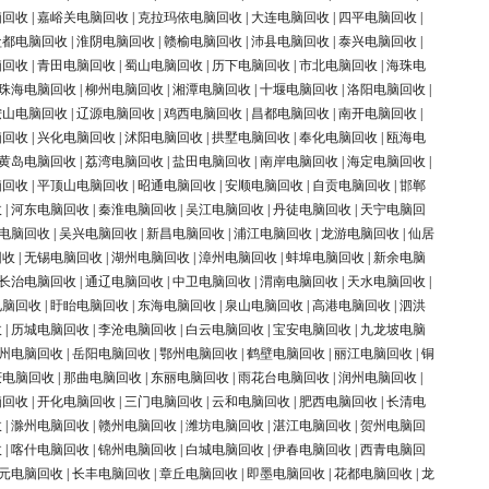
脑回收
|
嘉峪关电脑回收
|
克拉玛依电脑回收
|
大连电脑回收
|
四平电脑回收
|
盐都电脑回收
|
淮阴电脑回收
|
赣榆电脑回收
|
沛县电脑回收
|
泰兴电脑回收
|
脑回收
|
青田电脑回收
|
蜀山电脑回收
|
历下电脑回收
|
市北电脑回收
|
海珠电
珠海电脑回收
|
柳州电脑回收
|
湘潭电脑回收
|
十堰电脑回收
|
洛阳电脑回收
|
鞍山电脑回收
|
辽源电脑回收
|
鸡西电脑回收
|
昌都电脑回收
|
南开电脑回收
|
脑回收
|
兴化电脑回收
|
沭阳电脑回收
|
拱墅电脑回收
|
奉化电脑回收
|
瓯海电
黄岛电脑回收
|
荔湾电脑回收
|
盐田电脑回收
|
南岸电脑回收
|
海定电脑回收
|
脑回收
|
平顶山电脑回收
|
昭通电脑回收
|
安顺电脑回收
|
自贡电脑回收
|
邯郸
收
|
河东电脑回收
|
秦淮电脑回收
|
吴江电脑回收
|
丹徒电脑回收
|
天宁电脑回
电脑回收
|
吴兴电脑回收
|
新昌电脑回收
|
浦江电脑回收
|
龙游电脑回收
|
仙居
回收
|
无锡电脑回收
|
湖州电脑回收
|
漳州电脑回收
|
蚌埠电脑回收
|
新余电脑
长治电脑回收
|
通辽电脑回收
|
中卫电脑回收
|
渭南电脑回收
|
天水电脑回收
|
电脑回收
|
盱眙电脑回收
|
东海电脑回收
|
泉山电脑回收
|
高港电脑回收
|
泗洪
收
|
历城电脑回收
|
李沧电脑回收
|
白云电脑回收
|
宝安电脑回收
|
九龙坡电脑
州电脑回收
|
岳阳电脑回收
|
鄂州电脑回收
|
鹤壁电脑回收
|
丽江电脑回收
|
铜
庆电脑回收
|
那曲电脑回收
|
东丽电脑回收
|
雨花台电脑回收
|
润州电脑回收
|
脑回收
|
开化电脑回收
|
三门电脑回收
|
云和电脑回收
|
肥西电脑回收
|
长清电
收
|
滁州电脑回收
|
赣州电脑回收
|
潍坊电脑回收
|
湛江电脑回收
|
贺州电脑回
收
|
喀什电脑回收
|
锦州电脑回收
|
白城电脑回收
|
伊春电脑回收
|
西青电脑回
元电脑回收
|
长丰电脑回收
|
章丘电脑回收
|
即墨电脑回收
|
花都电脑回收
|
龙