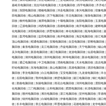
回收
|
深圳电脑回收
|
崇左电脑回收
|
三亚电脑回收
|
株洲电脑回收
|
黄石电
嘉峪关电脑回收
|
克拉玛依电脑回收
|
大连电脑回收
|
四平电脑回收
|
齐齐哈
回收
|
淮阴电脑回收
|
赣榆电脑回收
|
沛县电脑回收
|
泰兴电脑回收
|
宿豫电
田电脑回收
|
蜀山电脑回收
|
历下电脑回收
|
市北电脑回收
|
海珠电脑回收
|
回收
|
柳州电脑回收
|
湘潭电脑回收
|
十堰电脑回收
|
洛阳电脑回收
|
玉溪电
回收
|
辽源电脑回收
|
鸡西电脑回收
|
昌都电脑回收
|
南开电脑回收
|
建邺电
化电脑回收
|
沭阳电脑回收
|
拱墅电脑回收
|
奉化电脑回收
|
瓯海电脑回收
|
回收
|
荔湾电脑回收
|
盐田电脑回收
|
南岸电脑回收
|
海定电脑回收
|
徐汇电
顶山电脑回收
|
昭通电脑回收
|
安顺电脑回收
|
自贡电脑回收
|
邯郸电脑回收
脑回收
|
秦淮电脑回收
|
吴江电脑回收
|
丹徒电脑回收
|
天宁电脑回收
|
锡山
吴兴电脑回收
|
新昌电脑回收
|
浦江电脑回收
|
龙游电脑回收
|
仙居电脑回收
电脑回收
|
湖州电脑回收
|
漳州电脑回收
|
蚌埠电脑回收
|
新余电脑回收
|
东
回收
|
通辽电脑回收
|
中卫电脑回收
|
渭南电脑回收
|
天水电脑回收
|
昌吉电
盱眙电脑回收
|
东海电脑回收
|
泉山电脑回收
|
高港电脑回收
|
泗洪电脑回收
脑回收
|
李沧电脑回收
|
白云电脑回收
|
宝安电脑回收
|
九龙坡电脑回收
|
丰
收
|
岳阳电脑回收
|
鄂州电脑回收
|
鹤壁电脑回收
|
丽江电脑回收
|
铜仁电脑
收
|
那曲电脑回收
|
东丽电脑回收
|
雨花台电脑回收
|
润州电脑回收
|
溧阳电
化电脑回收
|
三门电脑回收
|
云和电脑回收
|
肥西电脑回收
|
长清电脑回收
|
脑回收
|
赣州电脑回收
|
潍坊电脑回收
|
湛江电脑回收
|
贺州电脑回收
|
常德
脑回收
|
锦州电脑回收
|
白城电脑回收
|
伊春电脑回收
|
西青电脑回收
|
浦口
收
|
长丰电脑回收
|
章丘电脑回收
|
即墨电脑回收
|
花都电脑回收
|
龙华电脑