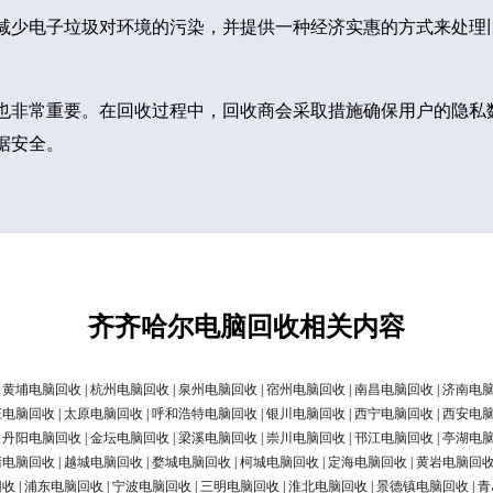
减少电子垃圾对环境的污染，并提供一种经济实惠的方式来处理
也非常重要。在回收过程中，回收商会采取措施确保用户的隐私
据安全。
齐齐哈尔电脑回收相关内容
|
黄埔电脑回收
|
杭州电脑回收
|
泉州电脑回收
|
宿州电脑回收
|
南昌电脑回收
|
济南电
庄电脑回收
|
太原电脑回收
|
呼和浩特电脑回收
|
银川电脑回收
|
西宁电脑回收
|
西安电
|
丹阳电脑回收
|
金坛电脑回收
|
梁溪电脑回收
|
崇川电脑回收
|
邗江电脑回收
|
亭湖电
清电脑回收
|
越城电脑回收
|
婺城电脑回收
|
柯城电脑回收
|
定海电脑回收
|
黄岩电脑回
回收
|
浦东电脑回收
|
宁波电脑回收
|
三明电脑回收
|
淮北电脑回收
|
景德镇电脑回收
|
青