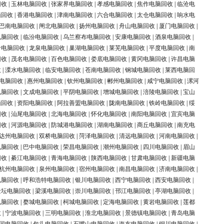
回收
|
玉林电脑回收
|
张家界电脑回收
|
孝感电脑回收
|
焦作电脑回收
|
临沧电
脑回收
|
香港电脑回收
|
津南电脑回收
|
六合电脑回收
|
太仓电脑回收
|
响水电
巴南电脑回收
|
闸北电脑回收
|
扬州电脑回收
|
舟山电脑回收
|
厦门电脑回收
|
电脑回收
|
临汾电脑回收
|
乌兰察布电脑回收
|
安康电脑回收
|
酒泉电脑回收
|
岭电脑回收
|
龙泉电脑回收
|
巢湖电脑回收
|
莱芜电脑回收
|
平度电脑回收
|
南
回收
|
茂名电脑回收
|
百色电脑回收
|
娄底电脑回收
|
黄冈电脑回收
|
许昌电脑
收
|
溧水电脑回收
|
临安电脑回收
|
苍南电脑回收
|
钢城电脑回收
|
莱西电脑回
电脑回收
|
惠州电脑回收
|
钦州电脑回收
|
郴州电脑回收
|
咸宁电脑回收
|
漯河
电脑回收
|
文成电脑回收
|
平阴电脑回收
|
增城电脑回收
|
涪陵电脑回收
|
宝山
脑回收
|
资阳电脑回收
|
阿拉善盟电脑回收
|
陇南电脑回收
|
铁岭电脑回收
|
绥
回收
|
汕尾电脑回收
|
北海电脑回收
|
怀化电脑回收
|
南阳电脑回收
|
宜宾电脑
回收
|
河源电脑回收
|
防城港电脑回收
|
湖南电脑回收
|
商丘电脑回收
|
南充电
达州电脑回收
|
双桥电脑回收
|
菏泽电脑回收
|
清远电脑回收
|
河南电脑回收
|
电脑回收
|
巴中电脑回收
|
荣昌电脑回收
|
潮州电脑回收
|
四川电脑回收
|
眉山
回收
|
綦江电脑回收
|
青海电脑回收
|
陕西电脑回收
|
甘肃电脑回收
|
新疆电脑
杭州电脑回收
|
泉州电脑回收
|
宿州电脑回收
|
南昌电脑回收
|
济南电脑回收
|
电脑回收
|
呼和浩特电脑回收
|
银川电脑回收
|
西宁电脑回收
|
西安电脑回收
|
金坛电脑回收
|
梁溪电脑回收
|
崇川电脑回收
|
邗江电脑回收
|
亭湖电脑回收
|
电脑回收
|
婺城电脑回收
|
柯城电脑回收
|
定海电脑回收
|
黄岩电脑回收
|
莲都
收
|
宁波电脑回收
|
三明电脑回收
|
淮北电脑回收
|
景德镇电脑回收
|
青岛电脑