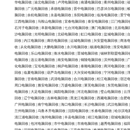
华电脑回收
|
渝北电脑回收
|
卢湾电脑回收
|
南通电脑回收
|
衢州电脑回收
|
脑回收
|
广元电脑回收
|
承德电脑回收
|
晋中电脑回收
|
巴彦淖尔电脑回收
|
脑回收
|
余杭电脑回收
|
永嘉电脑回收
|
东阳电脑回收
|
临海电脑回收
|
景宁
江西电脑回收
|
马鞍山电脑回收
|
宜春电脑回收
|
泰安电脑回收
|
江门电脑回
石河子电脑回收
|
阜新电脑回收
|
七台河电脑回收
|
澳门电脑回收
|
北辰电脑
沙电脑回收
|
光明电脑回收
|
北碚电脑回收
|
虹口电脑回收
|
盐城电脑回收
|
回收
|
内江电脑回收
|
廊坊电脑回收
|
运城电脑回收
|
兴安盟电脑回收
|
商洛
收
|
从化电脑回收
|
大鹏电脑回收
|
永川电脑回收
|
杨浦电脑回收
|
淮安电脑
电脑回收
|
乐山电脑回收
|
衡水电脑回收
|
晋城电脑回收
|
锡林郭勒盟电脑回
电脑回收
|
连云港电脑回收
|
南安电脑回收
|
铜陵电脑回收
|
滨州电脑回收
|
化电脑回收
|
宝坻电脑回收
|
桐庐电脑回收
|
泰顺电脑回收
|
商河电脑回收
|
回收
|
临夏电脑回收
|
葫芦岛电脑回收
|
大兴安岭电脑回收
|
宁河电脑回收
|
脑回收
|
甘南电脑回收
|
武清电脑回收
|
合川电脑回收
|
松江电脑回收
|
宿迁
周口电脑回收
|
雅安电脑回收
|
万盛电脑回收
|
莱芜电脑回收
|
东莞电脑回收
电脑回收
|
大足电脑回收
|
揭阳电脑回收
|
河北电脑回收
|
璧山电脑回收
|
云
回收
|
辽宁电脑回收
|
吉林电脑回收
|
黑龙江电脑回收
|
西藏电脑回收
|
合肥
广州电脑回收
|
南宁电脑回收
|
海口电脑回收
|
长沙电脑回收
|
武汉电脑回收
兰州电脑回收
|
乌鲁木齐电脑回收
|
沈阳电脑回收
|
长春电脑回收
|
哈尔滨电
清江浦电脑回收
|
海州电脑回收
|
丰县电脑回收
|
靖江电脑回收
|
宿城电脑回
电脑回收
|
包河电脑回收
|
市中电脑回收
|
市南电脑回收
|
越秀电脑回收
|
福