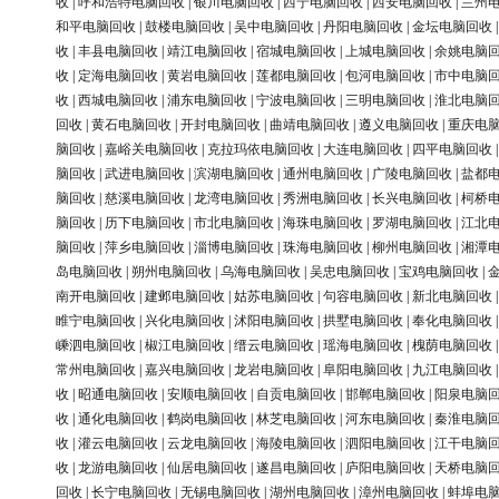
收
|
呼和浩特电脑回收
|
银川电脑回收
|
西宁电脑回收
|
西安电脑回收
|
兰州
和平电脑回收
|
鼓楼电脑回收
|
吴中电脑回收
|
丹阳电脑回收
|
金坛电脑回收
收
|
丰县电脑回收
|
靖江电脑回收
|
宿城电脑回收
|
上城电脑回收
|
余姚电脑
收
|
定海电脑回收
|
黄岩电脑回收
|
莲都电脑回收
|
包河电脑回收
|
市中电脑
收
|
西城电脑回收
|
浦东电脑回收
|
宁波电脑回收
|
三明电脑回收
|
淮北电脑
回收
|
黄石电脑回收
|
开封电脑回收
|
曲靖电脑回收
|
遵义电脑回收
|
重庆电
脑回收
|
嘉峪关电脑回收
|
克拉玛依电脑回收
|
大连电脑回收
|
四平电脑回收
脑回收
|
武进电脑回收
|
滨湖电脑回收
|
通州电脑回收
|
广陵电脑回收
|
盐都
脑回收
|
慈溪电脑回收
|
龙湾电脑回收
|
秀洲电脑回收
|
长兴电脑回收
|
柯桥
脑回收
|
历下电脑回收
|
市北电脑回收
|
海珠电脑回收
|
罗湖电脑回收
|
江北
脑回收
|
萍乡电脑回收
|
淄博电脑回收
|
珠海电脑回收
|
柳州电脑回收
|
湘潭
岛电脑回收
|
朔州电脑回收
|
乌海电脑回收
|
吴忠电脑回收
|
宝鸡电脑回收
|
南开电脑回收
|
建邺电脑回收
|
姑苏电脑回收
|
句容电脑回收
|
新北电脑回收
睢宁电脑回收
|
兴化电脑回收
|
沭阳电脑回收
|
拱墅电脑回收
|
奉化电脑回收
嵊泗电脑回收
|
椒江电脑回收
|
缙云电脑回收
|
瑶海电脑回收
|
槐荫电脑回收
常州电脑回收
|
嘉兴电脑回收
|
龙岩电脑回收
|
阜阳电脑回收
|
九江电脑回收
收
|
昭通电脑回收
|
安顺电脑回收
|
自贡电脑回收
|
邯郸电脑回收
|
阳泉电脑
收
|
通化电脑回收
|
鹤岗电脑回收
|
林芝电脑回收
|
河东电脑回收
|
秦淮电脑
收
|
灌云电脑回收
|
云龙电脑回收
|
海陵电脑回收
|
泗阳电脑回收
|
江干电脑
收
|
龙游电脑回收
|
仙居电脑回收
|
遂昌电脑回收
|
庐阳电脑回收
|
天桥电脑
回收
|
长宁电脑回收
|
无锡电脑回收
|
湖州电脑回收
|
漳州电脑回收
|
蚌埠电