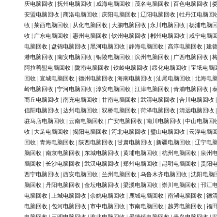
庆电脑回收
|
抚州电脑回收
|
威海电脑回收
|
茂名电脑回收
|
百色电脑回收
|
安盟电脑回收
|
商洛电脑回收
|
庆阳电脑回收
|
辽阳电脑回收
|
牡丹江电脑回
收
|
莱西电脑回收
|
从化电脑回收
|
大鹏电脑回收
|
永川电脑回收
|
杨浦电脑
收
|
广东电脑回收
|
惠州电脑回收
|
钦州电脑回收
|
郴州电脑回收
|
咸宁电脑
电脑回收
|
盘锦电脑回收
|
黑河电脑回收
|
静海电脑回收
|
高淳电脑回收
|
建
港电脑回收
|
南安电脑回收
|
铜陵电脑回收
|
滨州电脑回收
|
广西电脑回收
|
阿拉善盟电脑回收
|
陇南电脑回收
|
铁岭电脑回收
|
绥化电脑回收
|
宝坻电脑
回收
|
宣城电脑回收
|
德州电脑回收
|
海南电脑回收
|
汕尾电脑回收
|
北海电
岭电脑回收
|
宁河电脑回收
|
淳安电脑回收
|
江津电脑回收
|
青浦电脑回收
|
商丘电脑回收
|
南充电脑回收
|
甘南电脑回收
|
武清电脑回收
|
合川电脑回收
信阳电脑回收
|
达州电脑回收
|
双桥电脑回收
|
菏泽电脑回收
|
清远电脑回收
驻马店电脑回收
|
云南电脑回收
|
广安电脑回收
|
南川电脑回收
|
中山电脑回
收
|
大足电脑回收
|
揭阳电脑回收
|
河北电脑回收
|
璧山电脑回收
|
云浮电脑
回收
|
青海电脑回收
|
陕西电脑回收
|
甘肃电脑回收
|
新疆电脑回收
|
辽宁电
脑回收
|
南京电脑回收
|
东城电脑回收
|
黄埔电脑回收
|
杭州电脑回收
|
泉州
脑回收
|
长沙电脑回收
|
武汉电脑回收
|
郑州电脑回收
|
昆明电脑回收
|
贵阳
西宁电脑回收
|
西安电脑回收
|
兰州电脑回收
|
乌鲁木齐电脑回收
|
沈阳电脑
脑回收
|
丹阳电脑回收
|
金坛电脑回收
|
梁溪电脑回收
|
崇川电脑回收
|
邗江
电脑回收
|
上城电脑回收
|
余姚电脑回收
|
鹿城电脑回收
|
南湖电脑回收
|
德
电脑回收
|
包河电脑回收
|
市中电脑回收
|
市南电脑回收
|
越秀电脑回收
|
福