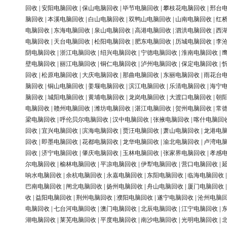
回收
|
安阳电脑回收
|
保山电脑回收
|
毕节电脑回收
|
攀枝花电脑回收
|
邢台
脑回收
|
本溪电脑回收
|
白山电脑回收
|
双鸭山电脑回收
|
山南电脑回收
|
红
电脑回收
|
东海电脑回收
|
泉山电脑回收
|
高港电脑回收
|
泗洪电脑回收
|
西
电脑回收
|
天台电脑回收
|
松阳电脑回收
|
肥东电脑回收
|
历城电脑回收
|
李
阴电脑回收
|
浙江电脑回收
|
绍兴电脑回收
|
宁德电脑回收
|
淮南电脑回收
|
壁电脑回收
|
丽江电脑回收
|
铜仁电脑回收
|
泸州电脑回收
|
保定电脑回收
|
回收
|
松原电脑回收
|
大庆电脑回收
|
那曲电脑回收
|
东丽电脑回收
|
雨花台
脑回收
|
铜山电脑回收
|
姜堰电脑回收
|
滨江电脑回收
|
乐清电脑回收
|
海宁
脑回收
|
城阳电脑回收
|
黄埔电脑回收
|
龙岗电脑回收
|
大渡口电脑回收
|
朝
电脑回收
|
赣州电脑回收
|
潍坊电脑回收
|
湛江电脑回收
|
贺州电脑回收
|
常
梁电脑回收
|
呼伦贝尔电脑回收
|
汉中电脑回收
|
张掖电脑回收
|
喀什电脑回
回收
|
宜兴电脑回收
|
滨海电脑回收
|
贾汪电脑回收
|
萧山电脑回收
|
龙港电
回收
|
即墨电脑回收
|
花都电脑回收
|
龙华电脑回收
|
渝北电脑回收
|
卢湾电
回收
|
济宁电脑回收
|
肇庆电脑回收
|
玉林电脑回收
|
张家界电脑回收
|
孝感
尔电脑回收
|
榆林电脑回收
|
平凉电脑回收
|
伊犁电脑回收
|
营口电脑回收
|
响水电脑回收
|
余杭电脑回收
|
永嘉电脑回收
|
东阳电脑回收
|
临海电脑回收
巴南电脑回收
|
闸北电脑回收
|
扬州电脑回收
|
舟山电脑回收
|
厦门电脑回收
收
|
益阳电脑回收
|
荆州电脑回收
|
濮阳电脑回收
|
遂宁电脑回收
|
沧州电脑
电脑回收
|
七台河电脑回收
|
澳门电脑回收
|
北辰电脑回收
|
江宁电脑回收
|
湖电脑回收
|
莱芜电脑回收
|
平度电脑回收
|
南沙电脑回收
|
光明电脑回收
|