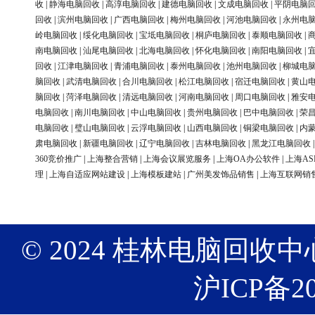
收
|
静海电脑回收
|
高淳电脑回收
|
建德电脑回收
|
文成电脑回收
|
平阴电脑
回收
|
滨州电脑回收
|
广西电脑回收
|
梅州电脑回收
|
河池电脑回收
|
永州电
岭电脑回收
|
绥化电脑回收
|
宝坻电脑回收
|
桐庐电脑回收
|
泰顺电脑回收
|
南电脑回收
|
汕尾电脑回收
|
北海电脑回收
|
怀化电脑回收
|
南阳电脑回收
|
回收
|
江津电脑回收
|
青浦电脑回收
|
泰州电脑回收
|
池州电脑回收
|
柳城电
脑回收
|
武清电脑回收
|
合川电脑回收
|
松江电脑回收
|
宿迁电脑回收
|
黄山
脑回收
|
菏泽电脑回收
|
清远电脑回收
|
河南电脑回收
|
周口电脑回收
|
雅安
电脑回收
|
南川电脑回收
|
中山电脑回收
|
贵州电脑回收
|
巴中电脑回收
|
荣
电脑回收
|
璧山电脑回收
|
云浮电脑回收
|
山西电脑回收
|
铜梁电脑回收
|
内
肃电脑回收
|
新疆电脑回收
|
辽宁电脑回收
|
吉林电脑回收
|
黑龙江电脑回收
360竞价推广
|
上海整合营销
|
上海会议展览服务
|
上海OA办公软件
|
上海AS
理
|
上海自适应网站建设
|
上海模板建站
|
广州美发饰品销售
|
上海互联网销
© 2024 桂林电脑回收中心 版权
沪ICP备20