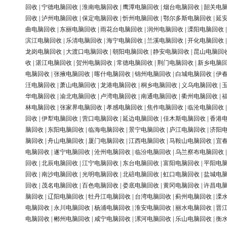
回收
|
宁德电脑回收
|
淮南电脑回收
|
鹰潭电脑回收
|
烟台电脑回收
|
韶关电
回收
|
泸州电脑回收
|
保定电脑回收
|
忻州电脑回收
|
鄂尔多斯电脑回收
|
延
曲电脑回收
|
东丽电脑回收
|
雨花台电脑回收
|
润州电脑回收
|
溧阳电脑回收
滨江电脑回收
|
乐清电脑回收
|
海宁电脑回收
|
兰溪电脑回收
|
开化电脑回收
龙岗电脑回收
|
大渡口电脑回收
|
朝阳电脑回收
|
静安电脑回收
|
昆山电脑回
收
|
湛江电脑回收
|
贺州电脑回收
|
常德电脑回收
|
荆门电脑回收
|
新乡电脑
电脑回收
|
张掖电脑回收
|
喀什电脑回收
|
锦州电脑回收
|
白城电脑回收
|
伊
汪电脑回收
|
萧山电脑回收
|
龙港电脑回收
|
桐乡电脑回收
|
义乌电脑回收
|
华电脑回收
|
渝北电脑回收
|
卢湾电脑回收
|
南通电脑回收
|
衢州电脑回收
|
林电脑回收
|
张家界电脑回收
|
孝感电脑回收
|
焦作电脑回收
|
临沧电脑回收
回收
|
伊犁电脑回收
|
营口电脑回收
|
延边电脑回收
|
佳木斯电脑回收
|
香港
脑回收
|
东阳电脑回收
|
临海电脑回收
|
景宁电脑回收
|
庐江电脑回收
|
济阳
脑回收
|
舟山电脑回收
|
厦门电脑回收
|
江西电脑回收
|
马鞍山电脑回收
|
宜
电脑回收
|
遂宁电脑回收
|
沧州电脑回收
|
临汾电脑回收
|
乌兰察布电脑回收
回收
|
北辰电脑回收
|
江宁电脑回收
|
东台电脑回收
|
富阳电脑回收
|
平阳电
回收
|
南沙电脑回收
|
光明电脑回收
|
北碚电脑回收
|
虹口电脑回收
|
盐城电
回收
|
茂名电脑回收
|
百色电脑回收
|
娄底电脑回收
|
黄冈电脑回收
|
许昌电
脑回收
|
辽阳电脑回收
|
牡丹江电脑回收
|
台湾电脑回收
|
蓟州电脑回收
|
溧
电脑回收
|
永川电脑回收
|
杨浦电脑回收
|
淮安电脑回收
|
丽水电脑回收
|
晋
电脑回收
|
郴州电脑回收
|
咸宁电脑回收
|
漯河电脑回收
|
乐山电脑回收
|
衡