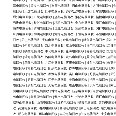
电脑回收
|
三明电脑回收
|
淮北电脑回收
|
景德镇电脑回收
|
青岛电脑回收
|
靖电脑回收
|
遵义电脑回收
|
重庆电脑回收
|
唐山电脑回收
|
大同电脑回收
|
脑回收
|
大连电脑回收
|
四平电脑回收
|
齐齐哈尔电脑回收
|
日喀则电脑回收
通州电脑回收
|
广陵电脑回收
|
盐都电脑回收
|
淮阴电脑回收
|
赣榆电脑回收
秀洲电脑回收
|
长兴电脑回收
|
柯桥电脑回收
|
金东电脑回收
|
衢江电脑回收
海珠电脑回收
|
罗湖电脑回收
|
江北电脑回收
|
宣武电脑回收
|
闵行电脑回收
珠海电脑回收
|
柳州电脑回收
|
湘潭电脑回收
|
十堰电脑回收
|
洛阳电脑回收
回收
|
吴忠电脑回收
|
宝鸡电脑回收
|
金昌电脑回收
|
吐鲁番电脑回收
|
鞍山
脑回收
|
句容电脑回收
|
新北电脑回收
|
惠山电脑回收
|
海门电脑回收
|
江都
脑回收
|
拱墅电脑回收
|
奉化电脑回收
|
瓯海电脑回收
|
嘉善电脑回收
|
安吉
脑回收
|
瑶海电脑回收
|
槐荫电脑回收
|
黄岛电脑回收
|
荔湾电脑回收
|
盐田
脑回收
|
阜阳电脑回收
|
九江电脑回收
|
枣庄电脑回收
|
汕头电脑回收
|
来宾
电脑回收
|
邯郸电脑回收
|
阳泉电脑回收
|
赤峰电脑回收
|
固原电脑回收
|
咸
电脑回收
|
河东电脑回收
|
秦淮电脑回收
|
吴江电脑回收
|
丹徒电脑回收
|
天
电脑回收
|
泗阳电脑回收
|
江干电脑回收
|
宁海电脑回收
|
洞头电脑回收
|
海
电脑回收
|
庐阳电脑回收
|
天桥电脑回收
|
崂山电脑回收
|
天河电脑回收
|
南
州电脑回收
|
漳州电脑回收
|
蚌埠电脑回收
|
新余电脑回收
|
东营电脑回收
|
节电脑回收
|
攀枝花电脑回收
|
邢台电脑回收
|
长治电脑回收
|
通辽电脑回收
双鸭山电脑回收
|
山南电脑回收
|
红桥电脑回收
|
栖霞电脑回收
|
常熟电脑回
收
|
高港电脑回收
|
泗洪电脑回收
|
西湖电脑回收
|
象山电脑回收
|
瑞安电脑
收
|
肥东电脑回收
|
历城电脑回收
|
李沧电脑回收
|
白云电脑回收
|
宝安电脑