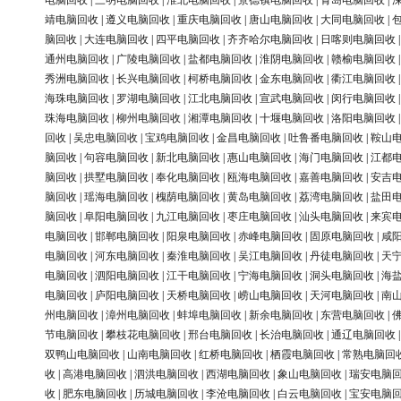
电脑回收
|
三明电脑回收
|
淮北电脑回收
|
景德镇电脑回收
|
青岛电脑回收
|
靖电脑回收
|
遵义电脑回收
|
重庆电脑回收
|
唐山电脑回收
|
大同电脑回收
|
脑回收
|
大连电脑回收
|
四平电脑回收
|
齐齐哈尔电脑回收
|
日喀则电脑回收
通州电脑回收
|
广陵电脑回收
|
盐都电脑回收
|
淮阴电脑回收
|
赣榆电脑回收
秀洲电脑回收
|
长兴电脑回收
|
柯桥电脑回收
|
金东电脑回收
|
衢江电脑回收
海珠电脑回收
|
罗湖电脑回收
|
江北电脑回收
|
宣武电脑回收
|
闵行电脑回收
珠海电脑回收
|
柳州电脑回收
|
湘潭电脑回收
|
十堰电脑回收
|
洛阳电脑回收
回收
|
吴忠电脑回收
|
宝鸡电脑回收
|
金昌电脑回收
|
吐鲁番电脑回收
|
鞍山
脑回收
|
句容电脑回收
|
新北电脑回收
|
惠山电脑回收
|
海门电脑回收
|
江都
脑回收
|
拱墅电脑回收
|
奉化电脑回收
|
瓯海电脑回收
|
嘉善电脑回收
|
安吉
脑回收
|
瑶海电脑回收
|
槐荫电脑回收
|
黄岛电脑回收
|
荔湾电脑回收
|
盐田
脑回收
|
阜阳电脑回收
|
九江电脑回收
|
枣庄电脑回收
|
汕头电脑回收
|
来宾
电脑回收
|
邯郸电脑回收
|
阳泉电脑回收
|
赤峰电脑回收
|
固原电脑回收
|
咸
电脑回收
|
河东电脑回收
|
秦淮电脑回收
|
吴江电脑回收
|
丹徒电脑回收
|
天
电脑回收
|
泗阳电脑回收
|
江干电脑回收
|
宁海电脑回收
|
洞头电脑回收
|
海
电脑回收
|
庐阳电脑回收
|
天桥电脑回收
|
崂山电脑回收
|
天河电脑回收
|
南
州电脑回收
|
漳州电脑回收
|
蚌埠电脑回收
|
新余电脑回收
|
东营电脑回收
|
节电脑回收
|
攀枝花电脑回收
|
邢台电脑回收
|
长治电脑回收
|
通辽电脑回收
双鸭山电脑回收
|
山南电脑回收
|
红桥电脑回收
|
栖霞电脑回收
|
常熟电脑回
收
|
高港电脑回收
|
泗洪电脑回收
|
西湖电脑回收
|
象山电脑回收
|
瑞安电脑
收
|
肥东电脑回收
|
历城电脑回收
|
李沧电脑回收
|
白云电脑回收
|
宝安电脑