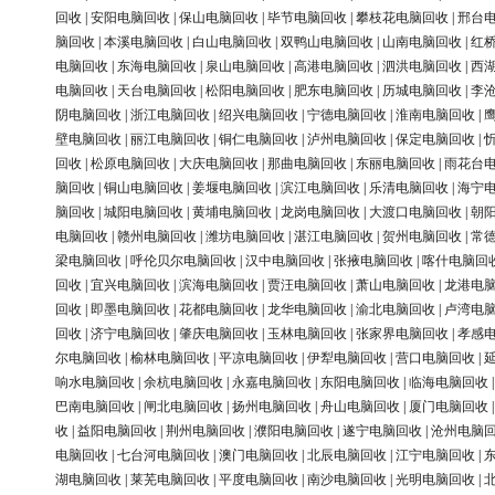
回收
|
安阳电脑回收
|
保山电脑回收
|
毕节电脑回收
|
攀枝花电脑回收
|
邢台
脑回收
|
本溪电脑回收
|
白山电脑回收
|
双鸭山电脑回收
|
山南电脑回收
|
红
电脑回收
|
东海电脑回收
|
泉山电脑回收
|
高港电脑回收
|
泗洪电脑回收
|
西
电脑回收
|
天台电脑回收
|
松阳电脑回收
|
肥东电脑回收
|
历城电脑回收
|
李
阴电脑回收
|
浙江电脑回收
|
绍兴电脑回收
|
宁德电脑回收
|
淮南电脑回收
|
壁电脑回收
|
丽江电脑回收
|
铜仁电脑回收
|
泸州电脑回收
|
保定电脑回收
|
回收
|
松原电脑回收
|
大庆电脑回收
|
那曲电脑回收
|
东丽电脑回收
|
雨花台
脑回收
|
铜山电脑回收
|
姜堰电脑回收
|
滨江电脑回收
|
乐清电脑回收
|
海宁
脑回收
|
城阳电脑回收
|
黄埔电脑回收
|
龙岗电脑回收
|
大渡口电脑回收
|
朝
电脑回收
|
赣州电脑回收
|
潍坊电脑回收
|
湛江电脑回收
|
贺州电脑回收
|
常
梁电脑回收
|
呼伦贝尔电脑回收
|
汉中电脑回收
|
张掖电脑回收
|
喀什电脑回
回收
|
宜兴电脑回收
|
滨海电脑回收
|
贾汪电脑回收
|
萧山电脑回收
|
龙港电
回收
|
即墨电脑回收
|
花都电脑回收
|
龙华电脑回收
|
渝北电脑回收
|
卢湾电
回收
|
济宁电脑回收
|
肇庆电脑回收
|
玉林电脑回收
|
张家界电脑回收
|
孝感
尔电脑回收
|
榆林电脑回收
|
平凉电脑回收
|
伊犁电脑回收
|
营口电脑回收
|
响水电脑回收
|
余杭电脑回收
|
永嘉电脑回收
|
东阳电脑回收
|
临海电脑回收
巴南电脑回收
|
闸北电脑回收
|
扬州电脑回收
|
舟山电脑回收
|
厦门电脑回收
收
|
益阳电脑回收
|
荆州电脑回收
|
濮阳电脑回收
|
遂宁电脑回收
|
沧州电脑
电脑回收
|
七台河电脑回收
|
澳门电脑回收
|
北辰电脑回收
|
江宁电脑回收
|
湖电脑回收
|
莱芜电脑回收
|
平度电脑回收
|
南沙电脑回收
|
光明电脑回收
|