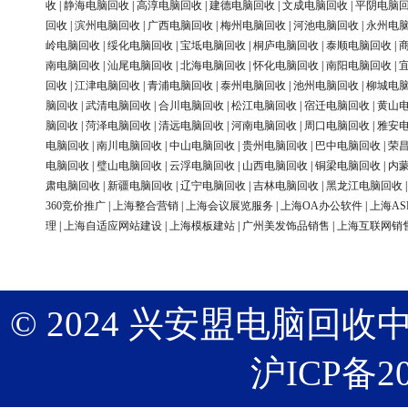
收
|
静海电脑回收
|
高淳电脑回收
|
建德电脑回收
|
文成电脑回收
|
平阴电脑
回收
|
滨州电脑回收
|
广西电脑回收
|
梅州电脑回收
|
河池电脑回收
|
永州电
岭电脑回收
|
绥化电脑回收
|
宝坻电脑回收
|
桐庐电脑回收
|
泰顺电脑回收
|
南电脑回收
|
汕尾电脑回收
|
北海电脑回收
|
怀化电脑回收
|
南阳电脑回收
|
回收
|
江津电脑回收
|
青浦电脑回收
|
泰州电脑回收
|
池州电脑回收
|
柳城电
脑回收
|
武清电脑回收
|
合川电脑回收
|
松江电脑回收
|
宿迁电脑回收
|
黄山
脑回收
|
菏泽电脑回收
|
清远电脑回收
|
河南电脑回收
|
周口电脑回收
|
雅安
电脑回收
|
南川电脑回收
|
中山电脑回收
|
贵州电脑回收
|
巴中电脑回收
|
荣
电脑回收
|
璧山电脑回收
|
云浮电脑回收
|
山西电脑回收
|
铜梁电脑回收
|
内
肃电脑回收
|
新疆电脑回收
|
辽宁电脑回收
|
吉林电脑回收
|
黑龙江电脑回收
360竞价推广
|
上海整合营销
|
上海会议展览服务
|
上海OA办公软件
|
上海AS
理
|
上海自适应网站建设
|
上海模板建站
|
广州美发饰品销售
|
上海互联网销
© 2024 兴安盟电脑回收中心 版权
沪ICP备20