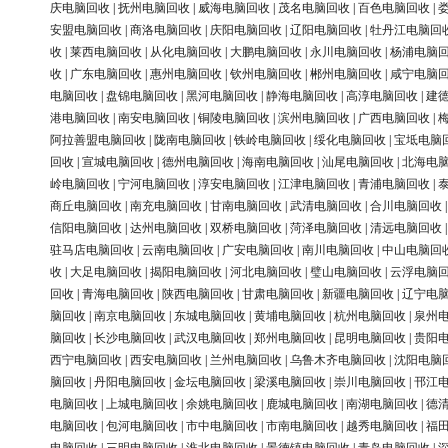
庆电脑回收
|
抚州电脑回收
|
威海电脑回收
|
茂名电脑回收
|
百色电脑回收
|
安盟电脑回收
|
商洛电脑回收
|
庆阳电脑回收
|
辽阳电脑回收
|
牡丹江电脑回
收
|
莱西电脑回收
|
从化电脑回收
|
大鹏电脑回收
|
永川电脑回收
|
杨浦电脑
收
|
广东电脑回收
|
惠州电脑回收
|
钦州电脑回收
|
郴州电脑回收
|
咸宁电脑
电脑回收
|
盘锦电脑回收
|
黑河电脑回收
|
静海电脑回收
|
高淳电脑回收
|
建
港电脑回收
|
南安电脑回收
|
铜陵电脑回收
|
滨州电脑回收
|
广西电脑回收
|
阿拉善盟电脑回收
|
陇南电脑回收
|
铁岭电脑回收
|
绥化电脑回收
|
宝坻电脑
回收
|
宣城电脑回收
|
德州电脑回收
|
海南电脑回收
|
汕尾电脑回收
|
北海电
岭电脑回收
|
宁河电脑回收
|
淳安电脑回收
|
江津电脑回收
|
青浦电脑回收
|
商丘电脑回收
|
南充电脑回收
|
甘南电脑回收
|
武清电脑回收
|
合川电脑回收
信阳电脑回收
|
达州电脑回收
|
双桥电脑回收
|
菏泽电脑回收
|
清远电脑回收
驻马店电脑回收
|
云南电脑回收
|
广安电脑回收
|
南川电脑回收
|
中山电脑回
收
|
大足电脑回收
|
揭阳电脑回收
|
河北电脑回收
|
璧山电脑回收
|
云浮电脑
回收
|
青海电脑回收
|
陕西电脑回收
|
甘肃电脑回收
|
新疆电脑回收
|
辽宁电
脑回收
|
南京电脑回收
|
东城电脑回收
|
黄埔电脑回收
|
杭州电脑回收
|
泉州
脑回收
|
长沙电脑回收
|
武汉电脑回收
|
郑州电脑回收
|
昆明电脑回收
|
贵阳
西宁电脑回收
|
西安电脑回收
|
兰州电脑回收
|
乌鲁木齐电脑回收
|
沈阳电脑
脑回收
|
丹阳电脑回收
|
金坛电脑回收
|
梁溪电脑回收
|
崇川电脑回收
|
邗江
电脑回收
|
上城电脑回收
|
余姚电脑回收
|
鹿城电脑回收
|
南湖电脑回收
|
德
电脑回收
|
包河电脑回收
|
市中电脑回收
|
市南电脑回收
|
越秀电脑回收
|
福