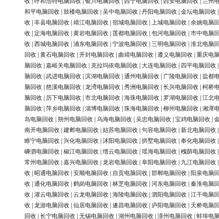
收
|
呼和浩特电脑回收
|
银川电脑回收
|
西宁电脑回收
|
西安电脑回收
|
兰州
和平电脑回收
|
鼓楼电脑回收
|
吴中电脑回收
|
丹阳电脑回收
|
金坛电脑回收
收
|
丰县电脑回收
|
靖江电脑回收
|
宿城电脑回收
|
上城电脑回收
|
余姚电脑
收
|
定海电脑回收
|
黄岩电脑回收
|
莲都电脑回收
|
包河电脑回收
|
市中电脑
收
|
西城电脑回收
|
浦东电脑回收
|
宁波电脑回收
|
三明电脑回收
|
淮北电脑
回收
|
黄石电脑回收
|
开封电脑回收
|
曲靖电脑回收
|
遵义电脑回收
|
重庆电
脑回收
|
嘉峪关电脑回收
|
克拉玛依电脑回收
|
大连电脑回收
|
四平电脑回收
脑回收
|
武进电脑回收
|
滨湖电脑回收
|
通州电脑回收
|
广陵电脑回收
|
盐都
脑回收
|
慈溪电脑回收
|
龙湾电脑回收
|
秀洲电脑回收
|
长兴电脑回收
|
柯桥
脑回收
|
历下电脑回收
|
市北电脑回收
|
海珠电脑回收
|
罗湖电脑回收
|
江北
脑回收
|
萍乡电脑回收
|
淄博电脑回收
|
珠海电脑回收
|
柳州电脑回收
|
湘潭
岛电脑回收
|
朔州电脑回收
|
乌海电脑回收
|
吴忠电脑回收
|
宝鸡电脑回收
|
南开电脑回收
|
建邺电脑回收
|
姑苏电脑回收
|
句容电脑回收
|
新北电脑回收
睢宁电脑回收
|
兴化电脑回收
|
沭阳电脑回收
|
拱墅电脑回收
|
奉化电脑回收
嵊泗电脑回收
|
椒江电脑回收
|
缙云电脑回收
|
瑶海电脑回收
|
槐荫电脑回收
常州电脑回收
|
嘉兴电脑回收
|
龙岩电脑回收
|
阜阳电脑回收
|
九江电脑回收
收
|
昭通电脑回收
|
安顺电脑回收
|
自贡电脑回收
|
邯郸电脑回收
|
阳泉电脑
收
|
通化电脑回收
|
鹤岗电脑回收
|
林芝电脑回收
|
河东电脑回收
|
秦淮电脑
收
|
灌云电脑回收
|
云龙电脑回收
|
海陵电脑回收
|
泗阳电脑回收
|
江干电脑
收
|
龙游电脑回收
|
仙居电脑回收
|
遂昌电脑回收
|
庐阳电脑回收
|
天桥电脑
回收
|
长宁电脑回收
|
无锡电脑回收
|
湖州电脑回收
|
漳州电脑回收
|
蚌埠电