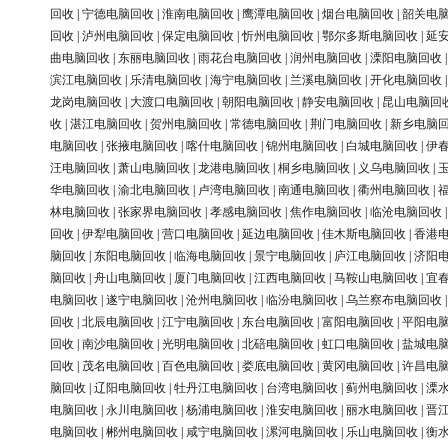
回收
|
宁德电脑回收
|
淮南电脑回收
|
鹰潭电脑回收
|
烟台电脑回收
|
韶关电
回收
|
泸州电脑回收
|
保定电脑回收
|
忻州电脑回收
|
鄂尔多斯电脑回收
|
延
曲电脑回收
|
东丽电脑回收
|
雨花台电脑回收
|
润州电脑回收
|
溧阳电脑回收
滨江电脑回收
|
乐清电脑回收
|
海宁电脑回收
|
兰溪电脑回收
|
开化电脑回收
龙岗电脑回收
|
大渡口电脑回收
|
朝阳电脑回收
|
静安电脑回收
|
昆山电脑回
收
|
湛江电脑回收
|
贺州电脑回收
|
常德电脑回收
|
荆门电脑回收
|
新乡电脑
电脑回收
|
张掖电脑回收
|
喀什电脑回收
|
锦州电脑回收
|
白城电脑回收
|
伊
汪电脑回收
|
萧山电脑回收
|
龙港电脑回收
|
桐乡电脑回收
|
义乌电脑回收
|
华电脑回收
|
渝北电脑回收
|
卢湾电脑回收
|
南通电脑回收
|
衢州电脑回收
|
林电脑回收
|
张家界电脑回收
|
孝感电脑回收
|
焦作电脑回收
|
临沧电脑回收
回收
|
伊犁电脑回收
|
营口电脑回收
|
延边电脑回收
|
佳木斯电脑回收
|
香港
脑回收
|
东阳电脑回收
|
临海电脑回收
|
景宁电脑回收
|
庐江电脑回收
|
济阳
脑回收
|
舟山电脑回收
|
厦门电脑回收
|
江西电脑回收
|
马鞍山电脑回收
|
宜
电脑回收
|
遂宁电脑回收
|
沧州电脑回收
|
临汾电脑回收
|
乌兰察布电脑回收
回收
|
北辰电脑回收
|
江宁电脑回收
|
东台电脑回收
|
富阳电脑回收
|
平阳电
回收
|
南沙电脑回收
|
光明电脑回收
|
北碚电脑回收
|
虹口电脑回收
|
盐城电
回收
|
茂名电脑回收
|
百色电脑回收
|
娄底电脑回收
|
黄冈电脑回收
|
许昌电
脑回收
|
辽阳电脑回收
|
牡丹江电脑回收
|
台湾电脑回收
|
蓟州电脑回收
|
溧
电脑回收
|
永川电脑回收
|
杨浦电脑回收
|
淮安电脑回收
|
丽水电脑回收
|
晋
电脑回收
|
郴州电脑回收
|
咸宁电脑回收
|
漯河电脑回收
|
乐山电脑回收
|
衡