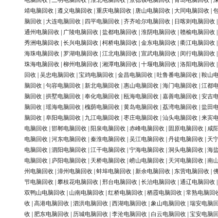
电脑回收
|
三明电脑回收
|
淮北电脑回收
|
景德镇电脑回收
|
青岛电脑回收
|
靖电脑回收
|
遵义电脑回收
|
重庆电脑回收
|
唐山电脑回收
|
大同电脑回收
|
脑回收
|
大连电脑回收
|
四平电脑回收
|
齐齐哈尔电脑回收
|
日喀则电脑回收
通州电脑回收
|
广陵电脑回收
|
盐都电脑回收
|
淮阴电脑回收
|
赣榆电脑回收
秀洲电脑回收
|
长兴电脑回收
|
柯桥电脑回收
|
金东电脑回收
|
衢江电脑回收
海珠电脑回收
|
罗湖电脑回收
|
江北电脑回收
|
宣武电脑回收
|
闵行电脑回收
珠海电脑回收
|
柳州电脑回收
|
湘潭电脑回收
|
十堰电脑回收
|
洛阳电脑回收
回收
|
吴忠电脑回收
|
宝鸡电脑回收
|
金昌电脑回收
|
吐鲁番电脑回收
|
鞍山
脑回收
|
句容电脑回收
|
新北电脑回收
|
惠山电脑回收
|
海门电脑回收
|
江都
脑回收
|
拱墅电脑回收
|
奉化电脑回收
|
瓯海电脑回收
|
嘉善电脑回收
|
安吉
脑回收
|
瑶海电脑回收
|
槐荫电脑回收
|
黄岛电脑回收
|
荔湾电脑回收
|
盐田
脑回收
|
阜阳电脑回收
|
九江电脑回收
|
枣庄电脑回收
|
汕头电脑回收
|
来宾
电脑回收
|
邯郸电脑回收
|
阳泉电脑回收
|
赤峰电脑回收
|
固原电脑回收
|
咸
电脑回收
|
河东电脑回收
|
秦淮电脑回收
|
吴江电脑回收
|
丹徒电脑回收
|
天
电脑回收
|
泗阳电脑回收
|
江干电脑回收
|
宁海电脑回收
|
洞头电脑回收
|
海
电脑回收
|
庐阳电脑回收
|
天桥电脑回收
|
崂山电脑回收
|
天河电脑回收
|
南
州电脑回收
|
漳州电脑回收
|
蚌埠电脑回收
|
新余电脑回收
|
东营电脑回收
|
节电脑回收
|
攀枝花电脑回收
|
邢台电脑回收
|
长治电脑回收
|
通辽电脑回收
双鸭山电脑回收
|
山南电脑回收
|
红桥电脑回收
|
栖霞电脑回收
|
常熟电脑回
收
|
高港电脑回收
|
泗洪电脑回收
|
西湖电脑回收
|
象山电脑回收
|
瑞安电脑
收
|
肥东电脑回收
|
历城电脑回收
|
李沧电脑回收
|
白云电脑回收
|
宝安电脑