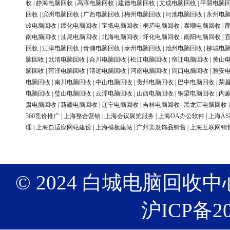
收
|
静海电脑回收
|
高淳电脑回收
|
建德电脑回收
|
文成电脑回收
|
平阴电脑
回收
|
滨州电脑回收
|
广西电脑回收
|
梅州电脑回收
|
河池电脑回收
|
永州电
岭电脑回收
|
绥化电脑回收
|
宝坻电脑回收
|
桐庐电脑回收
|
泰顺电脑回收
|
南电脑回收
|
汕尾电脑回收
|
北海电脑回收
|
怀化电脑回收
|
南阳电脑回收
|
回收
|
江津电脑回收
|
青浦电脑回收
|
泰州电脑回收
|
池州电脑回收
|
柳城电
脑回收
|
武清电脑回收
|
合川电脑回收
|
松江电脑回收
|
宿迁电脑回收
|
黄山
脑回收
|
菏泽电脑回收
|
清远电脑回收
|
河南电脑回收
|
周口电脑回收
|
雅安
电脑回收
|
南川电脑回收
|
中山电脑回收
|
贵州电脑回收
|
巴中电脑回收
|
荣
电脑回收
|
璧山电脑回收
|
云浮电脑回收
|
山西电脑回收
|
铜梁电脑回收
|
内
肃电脑回收
|
新疆电脑回收
|
辽宁电脑回收
|
吉林电脑回收
|
黑龙江电脑回收
360竞价推广
|
上海整合营销
|
上海会议展览服务
|
上海OA办公软件
|
上海AS
理
|
上海自适应网站建设
|
上海模板建站
|
广州美发饰品销售
|
上海互联网销
© 2024 白城电脑回收中心 版权
沪ICP备20