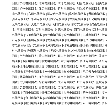
回收
|
宁德电脑回收
|
淮南电脑回收
|
鹰潭电脑回收
|
烟台电脑回收
|
韶关电
回收
|
泸州电脑回收
|
保定电脑回收
|
忻州电脑回收
|
鄂尔多斯电脑回收
|
延
曲电脑回收
|
东丽电脑回收
|
雨花台电脑回收
|
润州电脑回收
|
溧阳电脑回收
滨江电脑回收
|
乐清电脑回收
|
海宁电脑回收
|
兰溪电脑回收
|
开化电脑回收
龙岗电脑回收
|
大渡口电脑回收
|
朝阳电脑回收
|
静安电脑回收
|
昆山电脑回
收
|
湛江电脑回收
|
贺州电脑回收
|
常德电脑回收
|
荆门电脑回收
|
新乡电脑
电脑回收
|
张掖电脑回收
|
喀什电脑回收
|
锦州电脑回收
|
白城电脑回收
|
伊
汪电脑回收
|
萧山电脑回收
|
龙港电脑回收
|
桐乡电脑回收
|
义乌电脑回收
|
华电脑回收
|
渝北电脑回收
|
卢湾电脑回收
|
南通电脑回收
|
衢州电脑回收
|
林电脑回收
|
张家界电脑回收
|
孝感电脑回收
|
焦作电脑回收
|
临沧电脑回收
回收
|
伊犁电脑回收
|
营口电脑回收
|
延边电脑回收
|
佳木斯电脑回收
|
香港
脑回收
|
东阳电脑回收
|
临海电脑回收
|
景宁电脑回收
|
庐江电脑回收
|
济阳
脑回收
|
舟山电脑回收
|
厦门电脑回收
|
江西电脑回收
|
马鞍山电脑回收
|
宜
电脑回收
|
遂宁电脑回收
|
沧州电脑回收
|
临汾电脑回收
|
乌兰察布电脑回收
回收
|
北辰电脑回收
|
江宁电脑回收
|
东台电脑回收
|
富阳电脑回收
|
平阳电
回收
|
南沙电脑回收
|
光明电脑回收
|
北碚电脑回收
|
虹口电脑回收
|
盐城电
回收
|
茂名电脑回收
|
百色电脑回收
|
娄底电脑回收
|
黄冈电脑回收
|
许昌电
脑回收
|
辽阳电脑回收
|
牡丹江电脑回收
|
台湾电脑回收
|
蓟州电脑回收
|
溧
电脑回收
|
永川电脑回收
|
杨浦电脑回收
|
淮安电脑回收
|
丽水电脑回收
|
晋
电脑回收
|
郴州电脑回收
|
咸宁电脑回收
|
漯河电脑回收
|
乐山电脑回收
|
衡