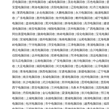
庆电脑回收
|
抚州电脑回收
|
威海电脑回收
|
茂名电脑回收
|
百色电脑回收
|
安盟电脑回收
|
商洛电脑回收
|
庆阳电脑回收
|
辽阳电脑回收
|
牡丹江电脑回
收
|
莱西电脑回收
|
从化电脑回收
|
大鹏电脑回收
|
永川电脑回收
|
杨浦电脑
收
|
广东电脑回收
|
惠州电脑回收
|
钦州电脑回收
|
郴州电脑回收
|
咸宁电脑
电脑回收
|
盘锦电脑回收
|
黑河电脑回收
|
静海电脑回收
|
高淳电脑回收
|
建
港电脑回收
|
南安电脑回收
|
铜陵电脑回收
|
滨州电脑回收
|
广西电脑回收
|
阿拉善盟电脑回收
|
陇南电脑回收
|
铁岭电脑回收
|
绥化电脑回收
|
宝坻电脑
回收
|
宣城电脑回收
|
德州电脑回收
|
海南电脑回收
|
汕尾电脑回收
|
北海电
岭电脑回收
|
宁河电脑回收
|
淳安电脑回收
|
江津电脑回收
|
青浦电脑回收
|
商丘电脑回收
|
南充电脑回收
|
甘南电脑回收
|
武清电脑回收
|
合川电脑回收
信阳电脑回收
|
达州电脑回收
|
双桥电脑回收
|
菏泽电脑回收
|
清远电脑回收
驻马店电脑回收
|
云南电脑回收
|
广安电脑回收
|
南川电脑回收
|
中山电脑回
收
|
大足电脑回收
|
揭阳电脑回收
|
河北电脑回收
|
璧山电脑回收
|
云浮电脑
回收
|
青海电脑回收
|
陕西电脑回收
|
甘肃电脑回收
|
新疆电脑回收
|
辽宁电
脑回收
|
南京电脑回收
|
东城电脑回收
|
黄埔电脑回收
|
杭州电脑回收
|
泉州
脑回收
|
长沙电脑回收
|
武汉电脑回收
|
郑州电脑回收
|
昆明电脑回收
|
贵阳
西宁电脑回收
|
西安电脑回收
|
兰州电脑回收
|
乌鲁木齐电脑回收
|
沈阳电脑
脑回收
|
丹阳电脑回收
|
金坛电脑回收
|
梁溪电脑回收
|
崇川电脑回收
|
邗江
电脑回收
|
上城电脑回收
|
余姚电脑回收
|
鹿城电脑回收
|
南湖电脑回收
|
德
电脑回收
|
包河电脑回收
|
市中电脑回收
|
市南电脑回收
|
越秀电脑回收
|
福