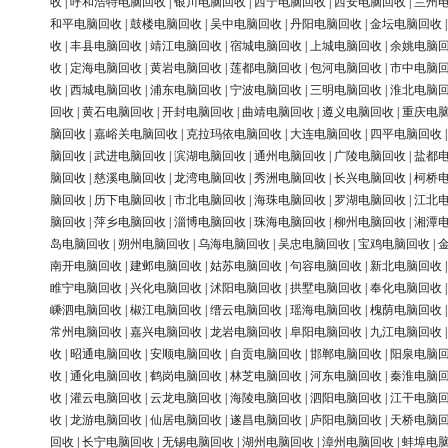
收
|
呼和浩特电脑回收
|
银川电脑回收
|
西宁电脑回收
|
西安电脑回收
|
兰州
和平电脑回收
|
鼓楼电脑回收
|
吴中电脑回收
|
丹阳电脑回收
|
金坛电脑回收
收
|
丰县电脑回收
|
靖江电脑回收
|
宿城电脑回收
|
上城电脑回收
|
余姚电脑
收
|
定海电脑回收
|
黄岩电脑回收
|
莲都电脑回收
|
包河电脑回收
|
市中电脑
收
|
西城电脑回收
|
浦东电脑回收
|
宁波电脑回收
|
三明电脑回收
|
淮北电脑
回收
|
黄石电脑回收
|
开封电脑回收
|
曲靖电脑回收
|
遵义电脑回收
|
重庆电
脑回收
|
嘉峪关电脑回收
|
克拉玛依电脑回收
|
大连电脑回收
|
四平电脑回收
脑回收
|
武进电脑回收
|
滨湖电脑回收
|
通州电脑回收
|
广陵电脑回收
|
盐都
脑回收
|
慈溪电脑回收
|
龙湾电脑回收
|
秀洲电脑回收
|
长兴电脑回收
|
柯桥
脑回收
|
历下电脑回收
|
市北电脑回收
|
海珠电脑回收
|
罗湖电脑回收
|
江北
脑回收
|
萍乡电脑回收
|
淄博电脑回收
|
珠海电脑回收
|
柳州电脑回收
|
湘潭
岛电脑回收
|
朔州电脑回收
|
乌海电脑回收
|
吴忠电脑回收
|
宝鸡电脑回收
|
南开电脑回收
|
建邺电脑回收
|
姑苏电脑回收
|
句容电脑回收
|
新北电脑回收
睢宁电脑回收
|
兴化电脑回收
|
沭阳电脑回收
|
拱墅电脑回收
|
奉化电脑回收
嵊泗电脑回收
|
椒江电脑回收
|
缙云电脑回收
|
瑶海电脑回收
|
槐荫电脑回收
常州电脑回收
|
嘉兴电脑回收
|
龙岩电脑回收
|
阜阳电脑回收
|
九江电脑回收
收
|
昭通电脑回收
|
安顺电脑回收
|
自贡电脑回收
|
邯郸电脑回收
|
阳泉电脑
收
|
通化电脑回收
|
鹤岗电脑回收
|
林芝电脑回收
|
河东电脑回收
|
秦淮电脑
收
|
灌云电脑回收
|
云龙电脑回收
|
海陵电脑回收
|
泗阳电脑回收
|
江干电脑
收
|
龙游电脑回收
|
仙居电脑回收
|
遂昌电脑回收
|
庐阳电脑回收
|
天桥电脑
回收
|
长宁电脑回收
|
无锡电脑回收
|
湖州电脑回收
|
漳州电脑回收
|
蚌埠电