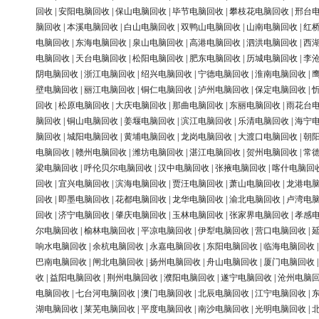
回收
|
安阳电脑回收
|
保山电脑回收
|
毕节电脑回收
|
攀枝花电脑回收
|
邢台
脑回收
|
本溪电脑回收
|
白山电脑回收
|
双鸭山电脑回收
|
山南电脑回收
|
红
电脑回收
|
东海电脑回收
|
泉山电脑回收
|
高港电脑回收
|
泗洪电脑回收
|
西
电脑回收
|
天台电脑回收
|
松阳电脑回收
|
肥东电脑回收
|
历城电脑回收
|
李
阴电脑回收
|
浙江电脑回收
|
绍兴电脑回收
|
宁德电脑回收
|
淮南电脑回收
|
壁电脑回收
|
丽江电脑回收
|
铜仁电脑回收
|
泸州电脑回收
|
保定电脑回收
|
回收
|
松原电脑回收
|
大庆电脑回收
|
那曲电脑回收
|
东丽电脑回收
|
雨花台
脑回收
|
铜山电脑回收
|
姜堰电脑回收
|
滨江电脑回收
|
乐清电脑回收
|
海宁
脑回收
|
城阳电脑回收
|
黄埔电脑回收
|
龙岗电脑回收
|
大渡口电脑回收
|
朝
电脑回收
|
赣州电脑回收
|
潍坊电脑回收
|
湛江电脑回收
|
贺州电脑回收
|
常
梁电脑回收
|
呼伦贝尔电脑回收
|
汉中电脑回收
|
张掖电脑回收
|
喀什电脑回
回收
|
宜兴电脑回收
|
滨海电脑回收
|
贾汪电脑回收
|
萧山电脑回收
|
龙港电
回收
|
即墨电脑回收
|
花都电脑回收
|
龙华电脑回收
|
渝北电脑回收
|
卢湾电
回收
|
济宁电脑回收
|
肇庆电脑回收
|
玉林电脑回收
|
张家界电脑回收
|
孝感
尔电脑回收
|
榆林电脑回收
|
平凉电脑回收
|
伊犁电脑回收
|
营口电脑回收
|
响水电脑回收
|
余杭电脑回收
|
永嘉电脑回收
|
东阳电脑回收
|
临海电脑回收
巴南电脑回收
|
闸北电脑回收
|
扬州电脑回收
|
舟山电脑回收
|
厦门电脑回收
收
|
益阳电脑回收
|
荆州电脑回收
|
濮阳电脑回收
|
遂宁电脑回收
|
沧州电脑
电脑回收
|
七台河电脑回收
|
澳门电脑回收
|
北辰电脑回收
|
江宁电脑回收
|
湖电脑回收
|
莱芜电脑回收
|
平度电脑回收
|
南沙电脑回收
|
光明电脑回收
|