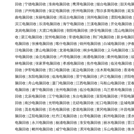
回收
|
宁德电脑回收
|
淮南电脑回收
|
鹰潭电脑回收
|
烟台电脑回收
|
韶关电
回收
|
泸州电脑回收
|
保定电脑回收
|
忻州电脑回收
|
鄂尔多斯电脑回收
|
延
曲电脑回收
|
东丽电脑回收
|
雨花台电脑回收
|
润州电脑回收
|
溧阳电脑回收
滨江电脑回收
|
乐清电脑回收
|
海宁电脑回收
|
兰溪电脑回收
|
开化电脑回收
龙岗电脑回收
|
大渡口电脑回收
|
朝阳电脑回收
|
静安电脑回收
|
昆山电脑回
收
|
湛江电脑回收
|
贺州电脑回收
|
常德电脑回收
|
荆门电脑回收
|
新乡电脑
电脑回收
|
张掖电脑回收
|
喀什电脑回收
|
锦州电脑回收
|
白城电脑回收
|
伊
汪电脑回收
|
萧山电脑回收
|
龙港电脑回收
|
桐乡电脑回收
|
义乌电脑回收
|
华电脑回收
|
渝北电脑回收
|
卢湾电脑回收
|
南通电脑回收
|
衢州电脑回收
|
林电脑回收
|
张家界电脑回收
|
孝感电脑回收
|
焦作电脑回收
|
临沧电脑回收
回收
|
伊犁电脑回收
|
营口电脑回收
|
延边电脑回收
|
佳木斯电脑回收
|
香港
脑回收
|
东阳电脑回收
|
临海电脑回收
|
景宁电脑回收
|
庐江电脑回收
|
济阳
脑回收
|
舟山电脑回收
|
厦门电脑回收
|
江西电脑回收
|
马鞍山电脑回收
|
宜
电脑回收
|
遂宁电脑回收
|
沧州电脑回收
|
临汾电脑回收
|
乌兰察布电脑回收
回收
|
北辰电脑回收
|
江宁电脑回收
|
东台电脑回收
|
富阳电脑回收
|
平阳电
回收
|
南沙电脑回收
|
光明电脑回收
|
北碚电脑回收
|
虹口电脑回收
|
盐城电
回收
|
茂名电脑回收
|
百色电脑回收
|
娄底电脑回收
|
黄冈电脑回收
|
许昌电
脑回收
|
辽阳电脑回收
|
牡丹江电脑回收
|
台湾电脑回收
|
蓟州电脑回收
|
溧
电脑回收
|
永川电脑回收
|
杨浦电脑回收
|
淮安电脑回收
|
丽水电脑回收
|
晋
电脑回收
|
郴州电脑回收
|
咸宁电脑回收
|
漯河电脑回收
|
乐山电脑回收
|
衡