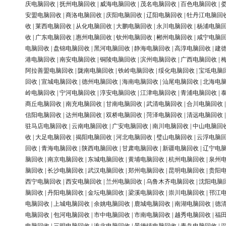
庆电脑回收
|
抚州电脑回收
|
威海电脑回收
|
茂名电脑回收
|
百色电脑回收
|
安盟电脑回收
|
商洛电脑回收
|
庆阳电脑回收
|
辽阳电脑回收
|
牡丹江电脑回
收
|
莱西电脑回收
|
从化电脑回收
|
大鹏电脑回收
|
永川电脑回收
|
杨浦电脑
收
|
广东电脑回收
|
惠州电脑回收
|
钦州电脑回收
|
郴州电脑回收
|
咸宁电脑
电脑回收
|
盘锦电脑回收
|
黑河电脑回收
|
静海电脑回收
|
高淳电脑回收
|
建
港电脑回收
|
南安电脑回收
|
铜陵电脑回收
|
滨州电脑回收
|
广西电脑回收
|
阿拉善盟电脑回收
|
陇南电脑回收
|
铁岭电脑回收
|
绥化电脑回收
|
宝坻电脑
回收
|
宣城电脑回收
|
德州电脑回收
|
海南电脑回收
|
汕尾电脑回收
|
北海电
岭电脑回收
|
宁河电脑回收
|
淳安电脑回收
|
江津电脑回收
|
青浦电脑回收
|
商丘电脑回收
|
南充电脑回收
|
甘南电脑回收
|
武清电脑回收
|
合川电脑回收
信阳电脑回收
|
达州电脑回收
|
双桥电脑回收
|
菏泽电脑回收
|
清远电脑回收
驻马店电脑回收
|
云南电脑回收
|
广安电脑回收
|
南川电脑回收
|
中山电脑回
收
|
大足电脑回收
|
揭阳电脑回收
|
河北电脑回收
|
璧山电脑回收
|
云浮电脑
回收
|
青海电脑回收
|
陕西电脑回收
|
甘肃电脑回收
|
新疆电脑回收
|
辽宁电
脑回收
|
南京电脑回收
|
东城电脑回收
|
黄埔电脑回收
|
杭州电脑回收
|
泉州
脑回收
|
长沙电脑回收
|
武汉电脑回收
|
郑州电脑回收
|
昆明电脑回收
|
贵阳
西宁电脑回收
|
西安电脑回收
|
兰州电脑回收
|
乌鲁木齐电脑回收
|
沈阳电脑
脑回收
|
丹阳电脑回收
|
金坛电脑回收
|
梁溪电脑回收
|
崇川电脑回收
|
邗江
电脑回收
|
上城电脑回收
|
余姚电脑回收
|
鹿城电脑回收
|
南湖电脑回收
|
德
电脑回收
|
包河电脑回收
|
市中电脑回收
|
市南电脑回收
|
越秀电脑回收
|
福