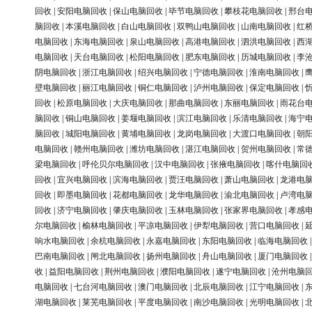
回收
|
安阳电脑回收
|
保山电脑回收
|
毕节电脑回收
|
攀枝花电脑回收
|
邢台
脑回收
|
本溪电脑回收
|
白山电脑回收
|
双鸭山电脑回收
|
山南电脑回收
|
红
电脑回收
|
东海电脑回收
|
泉山电脑回收
|
高港电脑回收
|
泗洪电脑回收
|
西
电脑回收
|
天台电脑回收
|
松阳电脑回收
|
肥东电脑回收
|
历城电脑回收
|
李
阴电脑回收
|
浙江电脑回收
|
绍兴电脑回收
|
宁德电脑回收
|
淮南电脑回收
|
壁电脑回收
|
丽江电脑回收
|
铜仁电脑回收
|
泸州电脑回收
|
保定电脑回收
|
回收
|
松原电脑回收
|
大庆电脑回收
|
那曲电脑回收
|
东丽电脑回收
|
雨花台
脑回收
|
铜山电脑回收
|
姜堰电脑回收
|
滨江电脑回收
|
乐清电脑回收
|
海宁
脑回收
|
城阳电脑回收
|
黄埔电脑回收
|
龙岗电脑回收
|
大渡口电脑回收
|
朝
电脑回收
|
赣州电脑回收
|
潍坊电脑回收
|
湛江电脑回收
|
贺州电脑回收
|
常
梁电脑回收
|
呼伦贝尔电脑回收
|
汉中电脑回收
|
张掖电脑回收
|
喀什电脑回
回收
|
宜兴电脑回收
|
滨海电脑回收
|
贾汪电脑回收
|
萧山电脑回收
|
龙港电
回收
|
即墨电脑回收
|
花都电脑回收
|
龙华电脑回收
|
渝北电脑回收
|
卢湾电
回收
|
济宁电脑回收
|
肇庆电脑回收
|
玉林电脑回收
|
张家界电脑回收
|
孝感
尔电脑回收
|
榆林电脑回收
|
平凉电脑回收
|
伊犁电脑回收
|
营口电脑回收
|
响水电脑回收
|
余杭电脑回收
|
永嘉电脑回收
|
东阳电脑回收
|
临海电脑回收
巴南电脑回收
|
闸北电脑回收
|
扬州电脑回收
|
舟山电脑回收
|
厦门电脑回收
收
|
益阳电脑回收
|
荆州电脑回收
|
濮阳电脑回收
|
遂宁电脑回收
|
沧州电脑
电脑回收
|
七台河电脑回收
|
澳门电脑回收
|
北辰电脑回收
|
江宁电脑回收
|
湖电脑回收
|
莱芜电脑回收
|
平度电脑回收
|
南沙电脑回收
|
光明电脑回收
|