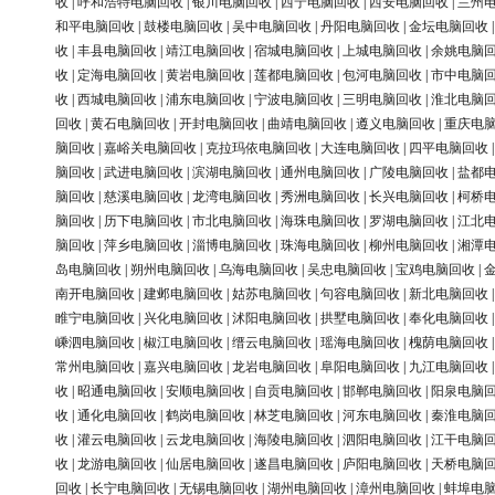
收
|
呼和浩特电脑回收
|
银川电脑回收
|
西宁电脑回收
|
西安电脑回收
|
兰州
和平电脑回收
|
鼓楼电脑回收
|
吴中电脑回收
|
丹阳电脑回收
|
金坛电脑回收
收
|
丰县电脑回收
|
靖江电脑回收
|
宿城电脑回收
|
上城电脑回收
|
余姚电脑
收
|
定海电脑回收
|
黄岩电脑回收
|
莲都电脑回收
|
包河电脑回收
|
市中电脑
收
|
西城电脑回收
|
浦东电脑回收
|
宁波电脑回收
|
三明电脑回收
|
淮北电脑
回收
|
黄石电脑回收
|
开封电脑回收
|
曲靖电脑回收
|
遵义电脑回收
|
重庆电
脑回收
|
嘉峪关电脑回收
|
克拉玛依电脑回收
|
大连电脑回收
|
四平电脑回收
脑回收
|
武进电脑回收
|
滨湖电脑回收
|
通州电脑回收
|
广陵电脑回收
|
盐都
脑回收
|
慈溪电脑回收
|
龙湾电脑回收
|
秀洲电脑回收
|
长兴电脑回收
|
柯桥
脑回收
|
历下电脑回收
|
市北电脑回收
|
海珠电脑回收
|
罗湖电脑回收
|
江北
脑回收
|
萍乡电脑回收
|
淄博电脑回收
|
珠海电脑回收
|
柳州电脑回收
|
湘潭
岛电脑回收
|
朔州电脑回收
|
乌海电脑回收
|
吴忠电脑回收
|
宝鸡电脑回收
|
南开电脑回收
|
建邺电脑回收
|
姑苏电脑回收
|
句容电脑回收
|
新北电脑回收
睢宁电脑回收
|
兴化电脑回收
|
沭阳电脑回收
|
拱墅电脑回收
|
奉化电脑回收
嵊泗电脑回收
|
椒江电脑回收
|
缙云电脑回收
|
瑶海电脑回收
|
槐荫电脑回收
常州电脑回收
|
嘉兴电脑回收
|
龙岩电脑回收
|
阜阳电脑回收
|
九江电脑回收
收
|
昭通电脑回收
|
安顺电脑回收
|
自贡电脑回收
|
邯郸电脑回收
|
阳泉电脑
收
|
通化电脑回收
|
鹤岗电脑回收
|
林芝电脑回收
|
河东电脑回收
|
秦淮电脑
收
|
灌云电脑回收
|
云龙电脑回收
|
海陵电脑回收
|
泗阳电脑回收
|
江干电脑
收
|
龙游电脑回收
|
仙居电脑回收
|
遂昌电脑回收
|
庐阳电脑回收
|
天桥电脑
回收
|
长宁电脑回收
|
无锡电脑回收
|
湖州电脑回收
|
漳州电脑回收
|
蚌埠电