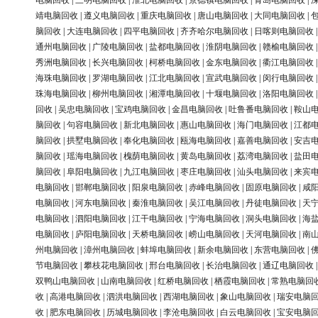
电脑回收
|
三明电脑回收
|
淮北电脑回收
|
景德镇电脑回收
|
青岛电脑回收
|
靖电脑回收
|
遵义电脑回收
|
重庆电脑回收
|
唐山电脑回收
|
大同电脑回收
|
脑回收
|
大连电脑回收
|
四平电脑回收
|
齐齐哈尔电脑回收
|
日喀则电脑回收
通州电脑回收
|
广陵电脑回收
|
盐都电脑回收
|
淮阴电脑回收
|
赣榆电脑回收
秀洲电脑回收
|
长兴电脑回收
|
柯桥电脑回收
|
金东电脑回收
|
衢江电脑回收
海珠电脑回收
|
罗湖电脑回收
|
江北电脑回收
|
宣武电脑回收
|
闵行电脑回收
珠海电脑回收
|
柳州电脑回收
|
湘潭电脑回收
|
十堰电脑回收
|
洛阳电脑回收
回收
|
吴忠电脑回收
|
宝鸡电脑回收
|
金昌电脑回收
|
吐鲁番电脑回收
|
鞍山
脑回收
|
句容电脑回收
|
新北电脑回收
|
惠山电脑回收
|
海门电脑回收
|
江都
脑回收
|
拱墅电脑回收
|
奉化电脑回收
|
瓯海电脑回收
|
嘉善电脑回收
|
安吉
脑回收
|
瑶海电脑回收
|
槐荫电脑回收
|
黄岛电脑回收
|
荔湾电脑回收
|
盐田
脑回收
|
阜阳电脑回收
|
九江电脑回收
|
枣庄电脑回收
|
汕头电脑回收
|
来宾
电脑回收
|
邯郸电脑回收
|
阳泉电脑回收
|
赤峰电脑回收
|
固原电脑回收
|
咸
电脑回收
|
河东电脑回收
|
秦淮电脑回收
|
吴江电脑回收
|
丹徒电脑回收
|
天
电脑回收
|
泗阳电脑回收
|
江干电脑回收
|
宁海电脑回收
|
洞头电脑回收
|
海
电脑回收
|
庐阳电脑回收
|
天桥电脑回收
|
崂山电脑回收
|
天河电脑回收
|
南
州电脑回收
|
漳州电脑回收
|
蚌埠电脑回收
|
新余电脑回收
|
东营电脑回收
|
节电脑回收
|
攀枝花电脑回收
|
邢台电脑回收
|
长治电脑回收
|
通辽电脑回收
双鸭山电脑回收
|
山南电脑回收
|
红桥电脑回收
|
栖霞电脑回收
|
常熟电脑回
收
|
高港电脑回收
|
泗洪电脑回收
|
西湖电脑回收
|
象山电脑回收
|
瑞安电脑
收
|
肥东电脑回收
|
历城电脑回收
|
李沧电脑回收
|
白云电脑回收
|
宝安电脑