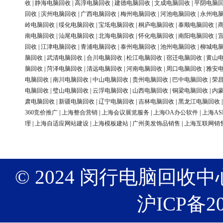
收
|
静海电脑回收
|
高淳电脑回收
|
建德电脑回收
|
文成电脑回收
|
平阴电脑
回收
|
滨州电脑回收
|
广西电脑回收
|
梅州电脑回收
|
河池电脑回收
|
永州电
岭电脑回收
|
绥化电脑回收
|
宝坻电脑回收
|
桐庐电脑回收
|
泰顺电脑回收
|
南电脑回收
|
汕尾电脑回收
|
北海电脑回收
|
怀化电脑回收
|
南阳电脑回收
|
回收
|
江津电脑回收
|
青浦电脑回收
|
泰州电脑回收
|
池州电脑回收
|
柳城电
脑回收
|
武清电脑回收
|
合川电脑回收
|
松江电脑回收
|
宿迁电脑回收
|
黄山
脑回收
|
菏泽电脑回收
|
清远电脑回收
|
河南电脑回收
|
周口电脑回收
|
雅安
电脑回收
|
南川电脑回收
|
中山电脑回收
|
贵州电脑回收
|
巴中电脑回收
|
荣
电脑回收
|
璧山电脑回收
|
云浮电脑回收
|
山西电脑回收
|
铜梁电脑回收
|
内
肃电脑回收
|
新疆电脑回收
|
辽宁电脑回收
|
吉林电脑回收
|
黑龙江电脑回收
360竞价推广
|
上海整合营销
|
上海会议展览服务
|
上海OA办公软件
|
上海AS
理
|
上海自适应网站建设
|
上海模板建站
|
广州美发饰品销售
|
上海互联网销
© 2024 闵行电脑回收中心 版权
沪ICP备20