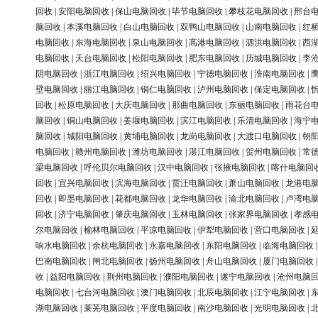
回收
|
安阳电脑回收
|
保山电脑回收
|
毕节电脑回收
|
攀枝花电脑回收
|
邢台
脑回收
|
本溪电脑回收
|
白山电脑回收
|
双鸭山电脑回收
|
山南电脑回收
|
红
电脑回收
|
东海电脑回收
|
泉山电脑回收
|
高港电脑回收
|
泗洪电脑回收
|
西
电脑回收
|
天台电脑回收
|
松阳电脑回收
|
肥东电脑回收
|
历城电脑回收
|
李
阴电脑回收
|
浙江电脑回收
|
绍兴电脑回收
|
宁德电脑回收
|
淮南电脑回收
|
壁电脑回收
|
丽江电脑回收
|
铜仁电脑回收
|
泸州电脑回收
|
保定电脑回收
|
回收
|
松原电脑回收
|
大庆电脑回收
|
那曲电脑回收
|
东丽电脑回收
|
雨花台
脑回收
|
铜山电脑回收
|
姜堰电脑回收
|
滨江电脑回收
|
乐清电脑回收
|
海宁
脑回收
|
城阳电脑回收
|
黄埔电脑回收
|
龙岗电脑回收
|
大渡口电脑回收
|
朝
电脑回收
|
赣州电脑回收
|
潍坊电脑回收
|
湛江电脑回收
|
贺州电脑回收
|
常
梁电脑回收
|
呼伦贝尔电脑回收
|
汉中电脑回收
|
张掖电脑回收
|
喀什电脑回
回收
|
宜兴电脑回收
|
滨海电脑回收
|
贾汪电脑回收
|
萧山电脑回收
|
龙港电
回收
|
即墨电脑回收
|
花都电脑回收
|
龙华电脑回收
|
渝北电脑回收
|
卢湾电
回收
|
济宁电脑回收
|
肇庆电脑回收
|
玉林电脑回收
|
张家界电脑回收
|
孝感
尔电脑回收
|
榆林电脑回收
|
平凉电脑回收
|
伊犁电脑回收
|
营口电脑回收
|
响水电脑回收
|
余杭电脑回收
|
永嘉电脑回收
|
东阳电脑回收
|
临海电脑回收
巴南电脑回收
|
闸北电脑回收
|
扬州电脑回收
|
舟山电脑回收
|
厦门电脑回收
收
|
益阳电脑回收
|
荆州电脑回收
|
濮阳电脑回收
|
遂宁电脑回收
|
沧州电脑
电脑回收
|
七台河电脑回收
|
澳门电脑回收
|
北辰电脑回收
|
江宁电脑回收
|
湖电脑回收
|
莱芜电脑回收
|
平度电脑回收
|
南沙电脑回收
|
光明电脑回收
|