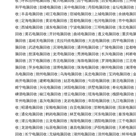
收
|
呼和浩特电脑回收
|
银川电脑回收
|
西宁电脑回收
|
西安电脑回收
|
兰州
和平电脑回收
|
鼓楼电脑回收
|
吴中电脑回收
|
丹阳电脑回收
|
金坛电脑回收
收
|
丰县电脑回收
|
靖江电脑回收
|
宿城电脑回收
|
上城电脑回收
|
余姚电脑
收
|
定海电脑回收
|
黄岩电脑回收
|
莲都电脑回收
|
包河电脑回收
|
市中电脑
收
|
西城电脑回收
|
浦东电脑回收
|
宁波电脑回收
|
三明电脑回收
|
淮北电脑
回收
|
黄石电脑回收
|
开封电脑回收
|
曲靖电脑回收
|
遵义电脑回收
|
重庆电
脑回收
|
嘉峪关电脑回收
|
克拉玛依电脑回收
|
大连电脑回收
|
四平电脑回收
脑回收
|
武进电脑回收
|
滨湖电脑回收
|
通州电脑回收
|
广陵电脑回收
|
盐都
脑回收
|
慈溪电脑回收
|
龙湾电脑回收
|
秀洲电脑回收
|
长兴电脑回收
|
柯桥
脑回收
|
历下电脑回收
|
市北电脑回收
|
海珠电脑回收
|
罗湖电脑回收
|
江北
脑回收
|
萍乡电脑回收
|
淄博电脑回收
|
珠海电脑回收
|
柳州电脑回收
|
湘潭
岛电脑回收
|
朔州电脑回收
|
乌海电脑回收
|
吴忠电脑回收
|
宝鸡电脑回收
|
南开电脑回收
|
建邺电脑回收
|
姑苏电脑回收
|
句容电脑回收
|
新北电脑回收
睢宁电脑回收
|
兴化电脑回收
|
沭阳电脑回收
|
拱墅电脑回收
|
奉化电脑回收
嵊泗电脑回收
|
椒江电脑回收
|
缙云电脑回收
|
瑶海电脑回收
|
槐荫电脑回收
常州电脑回收
|
嘉兴电脑回收
|
龙岩电脑回收
|
阜阳电脑回收
|
九江电脑回收
收
|
昭通电脑回收
|
安顺电脑回收
|
自贡电脑回收
|
邯郸电脑回收
|
阳泉电脑
收
|
通化电脑回收
|
鹤岗电脑回收
|
林芝电脑回收
|
河东电脑回收
|
秦淮电脑
收
|
灌云电脑回收
|
云龙电脑回收
|
海陵电脑回收
|
泗阳电脑回收
|
江干电脑
收
|
龙游电脑回收
|
仙居电脑回收
|
遂昌电脑回收
|
庐阳电脑回收
|
天桥电脑
回收
|
长宁电脑回收
|
无锡电脑回收
|
湖州电脑回收
|
漳州电脑回收
|
蚌埠电