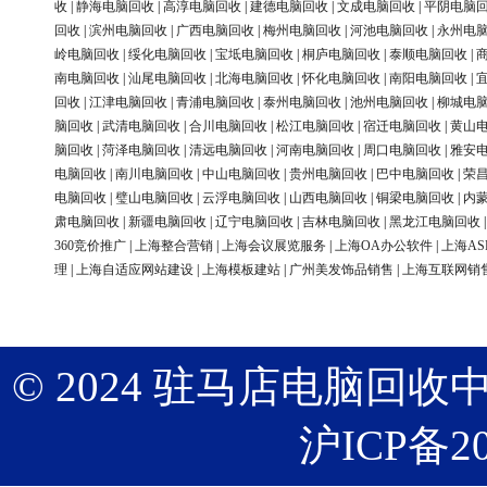
收
|
静海电脑回收
|
高淳电脑回收
|
建德电脑回收
|
文成电脑回收
|
平阴电脑
回收
|
滨州电脑回收
|
广西电脑回收
|
梅州电脑回收
|
河池电脑回收
|
永州电
岭电脑回收
|
绥化电脑回收
|
宝坻电脑回收
|
桐庐电脑回收
|
泰顺电脑回收
|
南电脑回收
|
汕尾电脑回收
|
北海电脑回收
|
怀化电脑回收
|
南阳电脑回收
|
回收
|
江津电脑回收
|
青浦电脑回收
|
泰州电脑回收
|
池州电脑回收
|
柳城电
脑回收
|
武清电脑回收
|
合川电脑回收
|
松江电脑回收
|
宿迁电脑回收
|
黄山
脑回收
|
菏泽电脑回收
|
清远电脑回收
|
河南电脑回收
|
周口电脑回收
|
雅安
电脑回收
|
南川电脑回收
|
中山电脑回收
|
贵州电脑回收
|
巴中电脑回收
|
荣
电脑回收
|
璧山电脑回收
|
云浮电脑回收
|
山西电脑回收
|
铜梁电脑回收
|
内
肃电脑回收
|
新疆电脑回收
|
辽宁电脑回收
|
吉林电脑回收
|
黑龙江电脑回收
360竞价推广
|
上海整合营销
|
上海会议展览服务
|
上海OA办公软件
|
上海AS
理
|
上海自适应网站建设
|
上海模板建站
|
广州美发饰品销售
|
上海互联网销
© 2024 驻马店电脑回收中心 版权
沪ICP备20