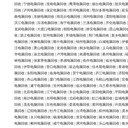
回收
|
宁德电脑回收
|
淮南电脑回收
|
鹰潭电脑回收
|
烟台电脑回收
|
韶关电
回收
|
泸州电脑回收
|
保定电脑回收
|
忻州电脑回收
|
鄂尔多斯电脑回收
|
延
曲电脑回收
|
东丽电脑回收
|
雨花台电脑回收
|
润州电脑回收
|
溧阳电脑回收
滨江电脑回收
|
乐清电脑回收
|
海宁电脑回收
|
兰溪电脑回收
|
开化电脑回收
龙岗电脑回收
|
大渡口电脑回收
|
朝阳电脑回收
|
静安电脑回收
|
昆山电脑回
收
|
湛江电脑回收
|
贺州电脑回收
|
常德电脑回收
|
荆门电脑回收
|
新乡电脑
电脑回收
|
张掖电脑回收
|
喀什电脑回收
|
锦州电脑回收
|
白城电脑回收
|
伊
汪电脑回收
|
萧山电脑回收
|
龙港电脑回收
|
桐乡电脑回收
|
义乌电脑回收
|
华电脑回收
|
渝北电脑回收
|
卢湾电脑回收
|
南通电脑回收
|
衢州电脑回收
|
林电脑回收
|
张家界电脑回收
|
孝感电脑回收
|
焦作电脑回收
|
临沧电脑回收
回收
|
伊犁电脑回收
|
营口电脑回收
|
延边电脑回收
|
佳木斯电脑回收
|
香港
脑回收
|
东阳电脑回收
|
临海电脑回收
|
景宁电脑回收
|
庐江电脑回收
|
济阳
脑回收
|
舟山电脑回收
|
厦门电脑回收
|
江西电脑回收
|
马鞍山电脑回收
|
宜
电脑回收
|
遂宁电脑回收
|
沧州电脑回收
|
临汾电脑回收
|
乌兰察布电脑回收
回收
|
北辰电脑回收
|
江宁电脑回收
|
东台电脑回收
|
富阳电脑回收
|
平阳电
回收
|
南沙电脑回收
|
光明电脑回收
|
北碚电脑回收
|
虹口电脑回收
|
盐城电
回收
|
茂名电脑回收
|
百色电脑回收
|
娄底电脑回收
|
黄冈电脑回收
|
许昌电
脑回收
|
辽阳电脑回收
|
牡丹江电脑回收
|
台湾电脑回收
|
蓟州电脑回收
|
溧
电脑回收
|
永川电脑回收
|
杨浦电脑回收
|
淮安电脑回收
|
丽水电脑回收
|
晋
电脑回收
|
郴州电脑回收
|
咸宁电脑回收
|
漯河电脑回收
|
乐山电脑回收
|
衡