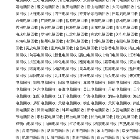
电脑回收
|
三明电脑回收
|
淮北电脑回收
|
景德镇电脑回收
|
青岛电脑回收
|
靖电脑回收
|
遵义电脑回收
|
重庆电脑回收
|
唐山电脑回收
|
大同电脑回收
|
脑回收
|
大连电脑回收
|
四平电脑回收
|
齐齐哈尔电脑回收
|
日喀则电脑回收
通州电脑回收
|
广陵电脑回收
|
盐都电脑回收
|
淮阴电脑回收
|
赣榆电脑回收
秀洲电脑回收
|
长兴电脑回收
|
柯桥电脑回收
|
金东电脑回收
|
衢江电脑回收
海珠电脑回收
|
罗湖电脑回收
|
江北电脑回收
|
宣武电脑回收
|
闵行电脑回收
珠海电脑回收
|
柳州电脑回收
|
湘潭电脑回收
|
十堰电脑回收
|
洛阳电脑回收
回收
|
吴忠电脑回收
|
宝鸡电脑回收
|
金昌电脑回收
|
吐鲁番电脑回收
|
鞍山
脑回收
|
句容电脑回收
|
新北电脑回收
|
惠山电脑回收
|
海门电脑回收
|
江都
脑回收
|
拱墅电脑回收
|
奉化电脑回收
|
瓯海电脑回收
|
嘉善电脑回收
|
安吉
脑回收
|
瑶海电脑回收
|
槐荫电脑回收
|
黄岛电脑回收
|
荔湾电脑回收
|
盐田
脑回收
|
阜阳电脑回收
|
九江电脑回收
|
枣庄电脑回收
|
汕头电脑回收
|
来宾
电脑回收
|
邯郸电脑回收
|
阳泉电脑回收
|
赤峰电脑回收
|
固原电脑回收
|
咸
电脑回收
|
河东电脑回收
|
秦淮电脑回收
|
吴江电脑回收
|
丹徒电脑回收
|
天
电脑回收
|
泗阳电脑回收
|
江干电脑回收
|
宁海电脑回收
|
洞头电脑回收
|
海
电脑回收
|
庐阳电脑回收
|
天桥电脑回收
|
崂山电脑回收
|
天河电脑回收
|
南
州电脑回收
|
漳州电脑回收
|
蚌埠电脑回收
|
新余电脑回收
|
东营电脑回收
|
节电脑回收
|
攀枝花电脑回收
|
邢台电脑回收
|
长治电脑回收
|
通辽电脑回收
双鸭山电脑回收
|
山南电脑回收
|
红桥电脑回收
|
栖霞电脑回收
|
常熟电脑回
收
|
高港电脑回收
|
泗洪电脑回收
|
西湖电脑回收
|
象山电脑回收
|
瑞安电脑
收
|
肥东电脑回收
|
历城电脑回收
|
李沧电脑回收
|
白云电脑回收
|
宝安电脑