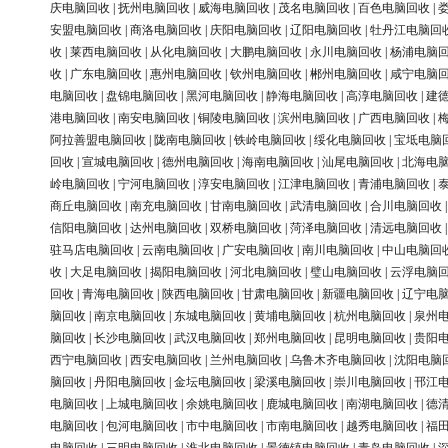
庆电脑回收
|
抚州电脑回收
|
威海电脑回收
|
茂名电脑回收
|
百色电脑回收
|
安盟电脑回收
|
商洛电脑回收
|
庆阳电脑回收
|
辽阳电脑回收
|
牡丹江电脑回
收
|
莱西电脑回收
|
从化电脑回收
|
大鹏电脑回收
|
永川电脑回收
|
杨浦电脑
收
|
广东电脑回收
|
惠州电脑回收
|
钦州电脑回收
|
郴州电脑回收
|
咸宁电脑
电脑回收
|
盘锦电脑回收
|
黑河电脑回收
|
静海电脑回收
|
高淳电脑回收
|
建
港电脑回收
|
南安电脑回收
|
铜陵电脑回收
|
滨州电脑回收
|
广西电脑回收
|
阿拉善盟电脑回收
|
陇南电脑回收
|
铁岭电脑回收
|
绥化电脑回收
|
宝坻电脑
回收
|
宣城电脑回收
|
德州电脑回收
|
海南电脑回收
|
汕尾电脑回收
|
北海电
岭电脑回收
|
宁河电脑回收
|
淳安电脑回收
|
江津电脑回收
|
青浦电脑回收
|
商丘电脑回收
|
南充电脑回收
|
甘南电脑回收
|
武清电脑回收
|
合川电脑回收
信阳电脑回收
|
达州电脑回收
|
双桥电脑回收
|
菏泽电脑回收
|
清远电脑回收
驻马店电脑回收
|
云南电脑回收
|
广安电脑回收
|
南川电脑回收
|
中山电脑回
收
|
大足电脑回收
|
揭阳电脑回收
|
河北电脑回收
|
璧山电脑回收
|
云浮电脑
回收
|
青海电脑回收
|
陕西电脑回收
|
甘肃电脑回收
|
新疆电脑回收
|
辽宁电
脑回收
|
南京电脑回收
|
东城电脑回收
|
黄埔电脑回收
|
杭州电脑回收
|
泉州
脑回收
|
长沙电脑回收
|
武汉电脑回收
|
郑州电脑回收
|
昆明电脑回收
|
贵阳
西宁电脑回收
|
西安电脑回收
|
兰州电脑回收
|
乌鲁木齐电脑回收
|
沈阳电脑
脑回收
|
丹阳电脑回收
|
金坛电脑回收
|
梁溪电脑回收
|
崇川电脑回收
|
邗江
电脑回收
|
上城电脑回收
|
余姚电脑回收
|
鹿城电脑回收
|
南湖电脑回收
|
德
电脑回收
|
包河电脑回收
|
市中电脑回收
|
市南电脑回收
|
越秀电脑回收
|
福