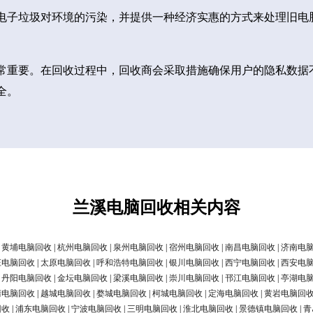
电子垃圾对环境的污染，并提供一种经济实惠的方式来处理旧电
常重要。在回收过程中，回收商会采取措施确保用户的隐私数据
全。
兰溪电脑回收相关内容
|
黄埔电脑回收
|
杭州电脑回收
|
泉州电脑回收
|
宿州电脑回收
|
南昌电脑回收
|
济南电
庄电脑回收
|
太原电脑回收
|
呼和浩特电脑回收
|
银川电脑回收
|
西宁电脑回收
|
西安电
|
丹阳电脑回收
|
金坛电脑回收
|
梁溪电脑回收
|
崇川电脑回收
|
邗江电脑回收
|
亭湖电
清电脑回收
|
越城电脑回收
|
婺城电脑回收
|
柯城电脑回收
|
定海电脑回收
|
黄岩电脑回
回收
|
浦东电脑回收
|
宁波电脑回收
|
三明电脑回收
|
淮北电脑回收
|
景德镇电脑回收
|
青