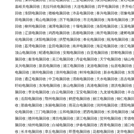
回收
|
深圳电脑回收
|
崇左电脑回收
|
三亚电脑回收
|
株洲电脑回收
|
黄石电
嘉峪关电脑回收
|
克拉玛依电脑回收
|
大连电脑回收
|
四平电脑回收
|
齐齐哈
回收
|
淮阴电脑回收
|
赣榆电脑回收
|
沛县电脑回收
|
泰兴电脑回收
|
宿豫电
田电脑回收
|
蜀山电脑回收
|
历下电脑回收
|
市北电脑回收
|
海珠电脑回收
|
回收
|
柳州电脑回收
|
湘潭电脑回收
|
十堰电脑回收
|
洛阳电脑回收
|
玉溪电
回收
|
辽源电脑回收
|
鸡西电脑回收
|
昌都电脑回收
|
南开电脑回收
|
建邺电
化电脑回收
|
沭阳电脑回收
|
拱墅电脑回收
|
奉化电脑回收
|
瓯海电脑回收
|
回收
|
荔湾电脑回收
|
盐田电脑回收
|
南岸电脑回收
|
海定电脑回收
|
徐汇电
顶山电脑回收
|
昭通电脑回收
|
安顺电脑回收
|
自贡电脑回收
|
邯郸电脑回收
脑回收
|
秦淮电脑回收
|
吴江电脑回收
|
丹徒电脑回收
|
天宁电脑回收
|
锡山
吴兴电脑回收
|
新昌电脑回收
|
浦江电脑回收
|
龙游电脑回收
|
仙居电脑回收
电脑回收
|
湖州电脑回收
|
漳州电脑回收
|
蚌埠电脑回收
|
新余电脑回收
|
东
回收
|
通辽电脑回收
|
中卫电脑回收
|
渭南电脑回收
|
天水电脑回收
|
昌吉电
盱眙电脑回收
|
东海电脑回收
|
泉山电脑回收
|
高港电脑回收
|
泗洪电脑回收
脑回收
|
李沧电脑回收
|
白云电脑回收
|
宝安电脑回收
|
九龙坡电脑回收
|
丰
收
|
岳阳电脑回收
|
鄂州电脑回收
|
鹤壁电脑回收
|
丽江电脑回收
|
铜仁电脑
收
|
那曲电脑回收
|
东丽电脑回收
|
雨花台电脑回收
|
润州电脑回收
|
溧阳电
化电脑回收
|
三门电脑回收
|
云和电脑回收
|
肥西电脑回收
|
长清电脑回收
|
脑回收
|
赣州电脑回收
|
潍坊电脑回收
|
湛江电脑回收
|
贺州电脑回收
|
常德
脑回收
|
锦州电脑回收
|
白城电脑回收
|
伊春电脑回收
|
西青电脑回收
|
浦口
收
|
长丰电脑回收
|
章丘电脑回收
|
即墨电脑回收
|
花都电脑回收
|
龙华电脑