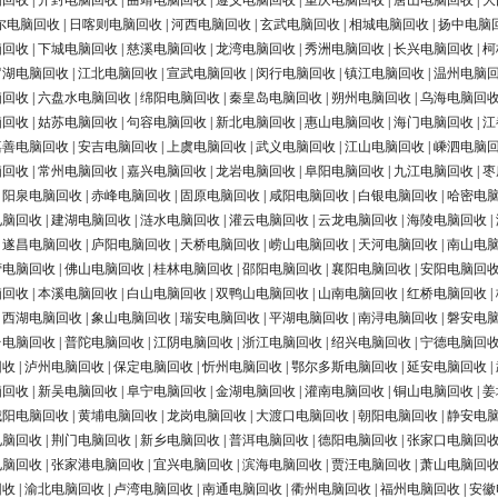
脑回收
|
开封电脑回收
|
曲靖电脑回收
|
遵义电脑回收
|
重庆电脑回收
|
唐山电脑回收
|
大
尔电脑回收
|
日喀则电脑回收
|
河西电脑回收
|
玄武电脑回收
|
相城电脑回收
|
扬中电脑
脑回收
|
下城电脑回收
|
慈溪电脑回收
|
龙湾电脑回收
|
秀洲电脑回收
|
长兴电脑回收
|
柯
罗湖电脑回收
|
江北电脑回收
|
宣武电脑回收
|
闵行电脑回收
|
镇江电脑回收
|
温州电脑
脑回收
|
六盘水电脑回收
|
绵阳电脑回收
|
秦皇岛电脑回收
|
朔州电脑回收
|
乌海电脑回
脑回收
|
姑苏电脑回收
|
句容电脑回收
|
新北电脑回收
|
惠山电脑回收
|
海门电脑回收
|
江
嘉善电脑回收
|
安吉电脑回收
|
上虞电脑回收
|
武义电脑回收
|
江山电脑回收
|
嵊泗电脑
脑回收
|
常州电脑回收
|
嘉兴电脑回收
|
龙岩电脑回收
|
阜阳电脑回收
|
九江电脑回收
|
枣
|
阳泉电脑回收
|
赤峰电脑回收
|
固原电脑回收
|
咸阳电脑回收
|
白银电脑回收
|
哈密电
电脑回收
|
建湖电脑回收
|
涟水电脑回收
|
灌云电脑回收
|
云龙电脑回收
|
海陵电脑回收
|
|
遂昌电脑回收
|
庐阳电脑回收
|
天桥电脑回收
|
崂山电脑回收
|
天河电脑回收
|
南山电
营电脑回收
|
佛山电脑回收
|
桂林电脑回收
|
邵阳电脑回收
|
襄阳电脑回收
|
安阳电脑回
脑回收
|
本溪电脑回收
|
白山电脑回收
|
双鸭山电脑回收
|
山南电脑回收
|
红桥电脑回收
|
|
西湖电脑回收
|
象山电脑回收
|
瑞安电脑回收
|
平湖电脑回收
|
南浔电脑回收
|
磐安电
台电脑回收
|
普陀电脑回收
|
江阴电脑回收
|
浙江电脑回收
|
绍兴电脑回收
|
宁德电脑回
回收
|
泸州电脑回收
|
保定电脑回收
|
忻州电脑回收
|
鄂尔多斯电脑回收
|
延安电脑回收
|
脑回收
|
新吴电脑回收
|
阜宁电脑回收
|
金湖电脑回收
|
灌南电脑回收
|
铜山电脑回收
|
姜
城阳电脑回收
|
黄埔电脑回收
|
龙岗电脑回收
|
大渡口电脑回收
|
朝阳电脑回收
|
静安电
电脑回收
|
荆门电脑回收
|
新乡电脑回收
|
普洱电脑回收
|
德阳电脑回收
|
张家口电脑回
电脑回收
|
张家港电脑回收
|
宜兴电脑回收
|
滨海电脑回收
|
贾汪电脑回收
|
萧山电脑回
回收
|
渝北电脑回收
|
卢湾电脑回收
|
南通电脑回收
|
衢州电脑回收
|
福州电脑回收
|
安徽