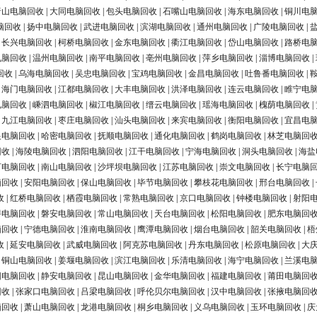
唐山电脑回收
|
大同电脑回收
|
包头电脑回收
|
石嘴山电脑回收
|
海东电脑回收
|
铜川电
脑回收
|
扬中电脑回收
|
武进电脑回收
|
滨湖电脑回收
|
通州电脑回收
|
广陵电脑回收
|
|
长兴电脑回收
|
柯桥电脑回收
|
金东电脑回收
|
衢江电脑回收
|
岱山电脑回收
|
路桥电
电脑回收
|
温州电脑回收
|
南平电脑回收
|
亳州电脑回收
|
萍乡电脑回收
|
淄博电脑回收
|
回收
|
乌海电脑回收
|
吴忠电脑回收
|
宝鸡电脑回收
|
金昌电脑回收
|
吐鲁番电脑回收
|
|
海门电脑回收
|
江都电脑回收
|
大丰电脑回收
|
洪泽电脑回收
|
连云电脑回收
|
睢宁电
电脑回收
|
嵊泗电脑回收
|
椒江电脑回收
|
缙云电脑回收
|
瑶海电脑回收
|
槐荫电脑回收
|
|
九江电脑回收
|
枣庄电脑回收
|
汕头电脑回收
|
来宾电脑回收
|
衡阳电脑回收
|
宜昌电
银电脑回收
|
哈密电脑回收
|
抚顺电脑回收
|
通化电脑回收
|
鹤岗电脑回收
|
林芝电脑回
回收
|
海陵电脑回收
|
泗阳电脑回收
|
江干电脑回收
|
宁海电脑回收
|
洞头电脑回收
|
海盐
河电脑回收
|
南山电脑回收
|
沙坪坝电脑回收
|
江苏电脑回收
|
崇文电脑回收
|
长宁电脑
脑回收
|
安阳电脑回收
|
保山电脑回收
|
毕节电脑回收
|
攀枝花电脑回收
|
邢台电脑回收
|
收
|
红桥电脑回收
|
栖霞电脑回收
|
常熟电脑回收
|
京口电脑回收
|
钟楼电脑回收
|
射阳
浔电脑回收
|
磐安电脑回收
|
常山电脑回收
|
天台电脑回收
|
松阳电脑回收
|
肥东电脑回
脑回收
|
宁德电脑回收
|
淮南电脑回收
|
鹰潭电脑回收
|
烟台电脑回收
|
韶关电脑回收
|
梧
收
|
延安电脑回收
|
武威电脑回收
|
阿克苏电脑回收
|
丹东电脑回收
|
松原电脑回收
|
大
|
铜山电脑回收
|
姜堰电脑回收
|
滨江电脑回收
|
乐清电脑回收
|
海宁电脑回收
|
兰溪电
阳电脑回收
|
静安电脑回收
|
昆山电脑回收
|
金华电脑回收
|
福建电脑回收
|
莆田电脑回
回收
|
张家口电脑回收
|
吕梁电脑回收
|
呼伦贝尔电脑回收
|
汉中电脑回收
|
张掖电脑回
脑回收
|
萧山电脑回收
|
龙港电脑回收
|
桐乡电脑回收
|
义乌电脑回收
|
玉环电脑回收
|
庆