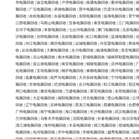
华电脑回收
|
渝北电脑回收
|
卢湾电脑回收
|
南通电脑回收
|
衢州电脑回收
|
脑回收
|
广元电脑回收
|
承德电脑回收
|
晋中电脑回收
|
巴彦淖尔电脑回收
|
脑回收
|
余杭电脑回收
|
永嘉电脑回收
|
东阳电脑回收
|
临海电脑回收
|
景宁
江西电脑回收
|
马鞍山电脑回收
|
宜春电脑回收
|
泰安电脑回收
|
江门电脑回
石河子电脑回收
|
阜新电脑回收
|
七台河电脑回收
|
澳门电脑回收
|
北辰电脑
沙电脑回收
|
光明电脑回收
|
北碚电脑回收
|
虹口电脑回收
|
盐城电脑回收
|
回收
|
内江电脑回收
|
廊坊电脑回收
|
运城电脑回收
|
兴安盟电脑回收
|
商洛
收
|
从化电脑回收
|
大鹏电脑回收
|
永川电脑回收
|
杨浦电脑回收
|
淮安电脑
电脑回收
|
乐山电脑回收
|
衡水电脑回收
|
晋城电脑回收
|
锡林郭勒盟电脑回
电脑回收
|
连云港电脑回收
|
南安电脑回收
|
铜陵电脑回收
|
滨州电脑回收
|
化电脑回收
|
宝坻电脑回收
|
桐庐电脑回收
|
泰顺电脑回收
|
商河电脑回收
|
回收
|
临夏电脑回收
|
葫芦岛电脑回收
|
大兴安岭电脑回收
|
宁河电脑回收
|
脑回收
|
甘南电脑回收
|
武清电脑回收
|
合川电脑回收
|
松江电脑回收
|
宿迁
周口电脑回收
|
雅安电脑回收
|
万盛电脑回收
|
莱芜电脑回收
|
东莞电脑回收
电脑回收
|
大足电脑回收
|
揭阳电脑回收
|
河北电脑回收
|
璧山电脑回收
|
云
回收
|
辽宁电脑回收
|
吉林电脑回收
|
黑龙江电脑回收
|
西藏电脑回收
|
合肥
广州电脑回收
|
南宁电脑回收
|
海口电脑回收
|
长沙电脑回收
|
武汉电脑回收
兰州电脑回收
|
乌鲁木齐电脑回收
|
沈阳电脑回收
|
长春电脑回收
|
哈尔滨电
清江浦电脑回收
|
海州电脑回收
|
丰县电脑回收
|
靖江电脑回收
|
宿城电脑回
电脑回收
|
包河电脑回收
|
市中电脑回收
|
市南电脑回收
|
越秀电脑回收
|
福