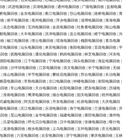
同电脑回收
|
包头电脑回收
|
石嘴山电脑回收
|
海东电脑回收
|
铜川电脑回收
|
回收
|
武进电脑回收
|
滨湖电脑回收
|
通州电脑回收
|
广陵电脑回收
|
盐都电脑
桥电脑回收
|
金东电脑回收
|
衢江电脑回收
|
岱山电脑回收
|
路桥电脑回收
|
青
回收
|
南平电脑回收
|
亳州电脑回收
|
萍乡电脑回收
|
淄博电脑回收
|
珠海电脑
收
|
吴忠电脑回收
|
宝鸡电脑回收
|
金昌电脑回收
|
吐鲁番电脑回收
|
鞍山电脑
都电脑回收
|
大丰电脑回收
|
洪泽电脑回收
|
连云电脑回收
|
睢宁电脑回收
|
兴
回收
|
椒江电脑回收
|
缙云电脑回收
|
瑶海电脑回收
|
槐荫电脑回收
|
黄岛电脑
庄电脑回收
|
汕头电脑回收
|
来宾电脑回收
|
衡阳电脑回收
|
宜昌电脑回收
|
平
脑回收
|
抚顺电脑回收
|
通化电脑回收
|
鹤岗电脑回收
|
林芝电脑回收
|
河东电
泗阳电脑回收
|
江干电脑回收
|
宁海电脑回收
|
洞头电脑回收
|
海盐电脑回收
|
脑回收
|
沙坪坝电脑回收
|
江苏电脑回收
|
崇文电脑回收
|
长宁电脑回收
|
无锡
收
|
保山电脑回收
|
毕节电脑回收
|
攀枝花电脑回收
|
邢台电脑回收
|
长治电脑
栖霞电脑回收
|
常熟电脑回收
|
京口电脑回收
|
钟楼电脑回收
|
射阳电脑回收
|
脑回收
|
常山电脑回收
|
天台电脑回收
|
松阳电脑回收
|
肥东电脑回收
|
历城电
收
|
淮南电脑回收
|
鹰潭电脑回收
|
烟台电脑回收
|
韶关电脑回收
|
梧州电脑回
武威电脑回收
|
阿克苏电脑回收
|
丹东电脑回收
|
松原电脑回收
|
大庆电脑回
堰电脑回收
|
滨江电脑回收
|
乐清电脑回收
|
海宁电脑回收
|
兰溪电脑回收
|
开
脑回收
|
昆山电脑回收
|
金华电脑回收
|
福建电脑回收
|
莆田电脑回收
|
滁州电
收
|
吕梁电脑回收
|
呼伦贝尔电脑回收
|
汉中电脑回收
|
张掖电脑回收
|
喀什电
收
|
龙港电脑回收
|
桐乡电脑回收
|
义乌电脑回收
|
玉环电脑回收
|
庆元电脑回
电脑回收
|
六安电脑回收
|
吉安电脑回收
|
济宁电脑回收
|
肇庆电脑回收
|
玉林