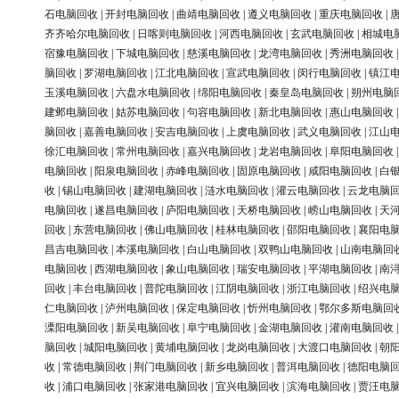
石电脑回收
|
开封电脑回收
|
曲靖电脑回收
|
遵义电脑回收
|
重庆电脑回收
|
齐齐哈尔电脑回收
|
日喀则电脑回收
|
河西电脑回收
|
玄武电脑回收
|
相城电
宿豫电脑回收
|
下城电脑回收
|
慈溪电脑回收
|
龙湾电脑回收
|
秀洲电脑回收
脑回收
|
罗湖电脑回收
|
江北电脑回收
|
宣武电脑回收
|
闵行电脑回收
|
镇江
玉溪电脑回收
|
六盘水电脑回收
|
绵阳电脑回收
|
秦皇岛电脑回收
|
朔州电脑
建邺电脑回收
|
姑苏电脑回收
|
句容电脑回收
|
新北电脑回收
|
惠山电脑回收
脑回收
|
嘉善电脑回收
|
安吉电脑回收
|
上虞电脑回收
|
武义电脑回收
|
江山
徐汇电脑回收
|
常州电脑回收
|
嘉兴电脑回收
|
龙岩电脑回收
|
阜阳电脑回收
电脑回收
|
阳泉电脑回收
|
赤峰电脑回收
|
固原电脑回收
|
咸阳电脑回收
|
白
收
|
锡山电脑回收
|
建湖电脑回收
|
涟水电脑回收
|
灌云电脑回收
|
云龙电脑
电脑回收
|
遂昌电脑回收
|
庐阳电脑回收
|
天桥电脑回收
|
崂山电脑回收
|
天
回收
|
东营电脑回收
|
佛山电脑回收
|
桂林电脑回收
|
邵阳电脑回收
|
襄阳电
昌吉电脑回收
|
本溪电脑回收
|
白山电脑回收
|
双鸭山电脑回收
|
山南电脑回
电脑回收
|
西湖电脑回收
|
象山电脑回收
|
瑞安电脑回收
|
平湖电脑回收
|
南
回收
|
丰台电脑回收
|
普陀电脑回收
|
江阴电脑回收
|
浙江电脑回收
|
绍兴电
仁电脑回收
|
泸州电脑回收
|
保定电脑回收
|
忻州电脑回收
|
鄂尔多斯电脑回
溧阳电脑回收
|
新吴电脑回收
|
阜宁电脑回收
|
金湖电脑回收
|
灌南电脑回收
脑回收
|
城阳电脑回收
|
黄埔电脑回收
|
龙岗电脑回收
|
大渡口电脑回收
|
朝
收
|
常德电脑回收
|
荆门电脑回收
|
新乡电脑回收
|
普洱电脑回收
|
德阳电脑
收
|
浦口电脑回收
|
张家港电脑回收
|
宜兴电脑回收
|
滨海电脑回收
|
贾汪电