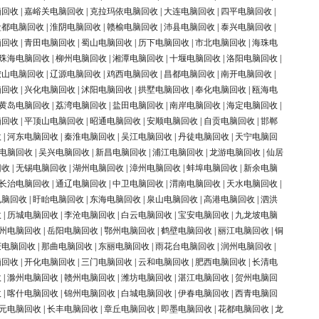
脑回收
|
嘉峪关电脑回收
|
克拉玛依电脑回收
|
大连电脑回收
|
四平电脑回收
|
盐都电脑回收
|
淮阴电脑回收
|
赣榆电脑回收
|
沛县电脑回收
|
泰兴电脑回收
|
脑回收
|
青田电脑回收
|
蜀山电脑回收
|
历下电脑回收
|
市北电脑回收
|
海珠电
珠海电脑回收
|
柳州电脑回收
|
湘潭电脑回收
|
十堰电脑回收
|
洛阳电脑回收
|
鞍山电脑回收
|
辽源电脑回收
|
鸡西电脑回收
|
昌都电脑回收
|
南开电脑回收
|
脑回收
|
兴化电脑回收
|
沭阳电脑回收
|
拱墅电脑回收
|
奉化电脑回收
|
瓯海电
黄岛电脑回收
|
荔湾电脑回收
|
盐田电脑回收
|
南岸电脑回收
|
海定电脑回收
|
脑回收
|
平顶山电脑回收
|
昭通电脑回收
|
安顺电脑回收
|
自贡电脑回收
|
邯郸
收
|
河东电脑回收
|
秦淮电脑回收
|
吴江电脑回收
|
丹徒电脑回收
|
天宁电脑回
电脑回收
|
吴兴电脑回收
|
新昌电脑回收
|
浦江电脑回收
|
龙游电脑回收
|
仙居
回收
|
无锡电脑回收
|
湖州电脑回收
|
漳州电脑回收
|
蚌埠电脑回收
|
新余电脑
长治电脑回收
|
通辽电脑回收
|
中卫电脑回收
|
渭南电脑回收
|
天水电脑回收
|
电脑回收
|
盱眙电脑回收
|
东海电脑回收
|
泉山电脑回收
|
高港电脑回收
|
泗洪
收
|
历城电脑回收
|
李沧电脑回收
|
白云电脑回收
|
宝安电脑回收
|
九龙坡电脑
州电脑回收
|
岳阳电脑回收
|
鄂州电脑回收
|
鹤壁电脑回收
|
丽江电脑回收
|
铜
庆电脑回收
|
那曲电脑回收
|
东丽电脑回收
|
雨花台电脑回收
|
润州电脑回收
|
脑回收
|
开化电脑回收
|
三门电脑回收
|
云和电脑回收
|
肥西电脑回收
|
长清电
收
|
滁州电脑回收
|
赣州电脑回收
|
潍坊电脑回收
|
湛江电脑回收
|
贺州电脑回
收
|
喀什电脑回收
|
锦州电脑回收
|
白城电脑回收
|
伊春电脑回收
|
西青电脑回
元电脑回收
|
长丰电脑回收
|
章丘电脑回收
|
即墨电脑回收
|
花都电脑回收
|
龙