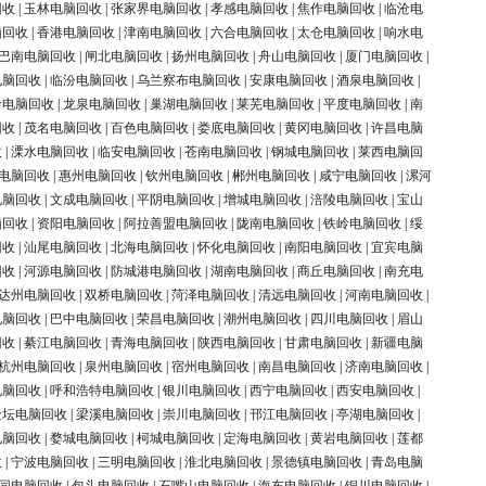
回收
|
玉林电脑回收
|
张家界电脑回收
|
孝感电脑回收
|
焦作电脑回收
|
临沧电
脑回收
|
香港电脑回收
|
津南电脑回收
|
六合电脑回收
|
太仓电脑回收
|
响水电
巴南电脑回收
|
闸北电脑回收
|
扬州电脑回收
|
舟山电脑回收
|
厦门电脑回收
|
电脑回收
|
临汾电脑回收
|
乌兰察布电脑回收
|
安康电脑回收
|
酒泉电脑回收
|
岭电脑回收
|
龙泉电脑回收
|
巢湖电脑回收
|
莱芜电脑回收
|
平度电脑回收
|
南
回收
|
茂名电脑回收
|
百色电脑回收
|
娄底电脑回收
|
黄冈电脑回收
|
许昌电脑
收
|
溧水电脑回收
|
临安电脑回收
|
苍南电脑回收
|
钢城电脑回收
|
莱西电脑回
电脑回收
|
惠州电脑回收
|
钦州电脑回收
|
郴州电脑回收
|
咸宁电脑回收
|
漯河
电脑回收
|
文成电脑回收
|
平阴电脑回收
|
增城电脑回收
|
涪陵电脑回收
|
宝山
脑回收
|
资阳电脑回收
|
阿拉善盟电脑回收
|
陇南电脑回收
|
铁岭电脑回收
|
绥
回收
|
汕尾电脑回收
|
北海电脑回收
|
怀化电脑回收
|
南阳电脑回收
|
宜宾电脑
回收
|
河源电脑回收
|
防城港电脑回收
|
湖南电脑回收
|
商丘电脑回收
|
南充电
达州电脑回收
|
双桥电脑回收
|
菏泽电脑回收
|
清远电脑回收
|
河南电脑回收
|
电脑回收
|
巴中电脑回收
|
荣昌电脑回收
|
潮州电脑回收
|
四川电脑回收
|
眉山
回收
|
綦江电脑回收
|
青海电脑回收
|
陕西电脑回收
|
甘肃电脑回收
|
新疆电脑
杭州电脑回收
|
泉州电脑回收
|
宿州电脑回收
|
南昌电脑回收
|
济南电脑回收
|
电脑回收
|
呼和浩特电脑回收
|
银川电脑回收
|
西宁电脑回收
|
西安电脑回收
|
金坛电脑回收
|
梁溪电脑回收
|
崇川电脑回收
|
邗江电脑回收
|
亭湖电脑回收
|
电脑回收
|
婺城电脑回收
|
柯城电脑回收
|
定海电脑回收
|
黄岩电脑回收
|
莲都
收
|
宁波电脑回收
|
三明电脑回收
|
淮北电脑回收
|
景德镇电脑回收
|
青岛电脑