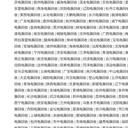
庆电脑回收
|
抚州电脑回收
|
威海电脑回收
|
茂名电脑回收
|
百色电脑回收
|
安盟电脑回收
|
商洛电脑回收
|
庆阳电脑回收
|
辽阳电脑回收
|
牡丹江电脑回
收
|
莱西电脑回收
|
从化电脑回收
|
大鹏电脑回收
|
永川电脑回收
|
杨浦电脑
收
|
广东电脑回收
|
惠州电脑回收
|
钦州电脑回收
|
郴州电脑回收
|
咸宁电脑
电脑回收
|
盘锦电脑回收
|
黑河电脑回收
|
静海电脑回收
|
高淳电脑回收
|
建
港电脑回收
|
南安电脑回收
|
铜陵电脑回收
|
滨州电脑回收
|
广西电脑回收
|
阿拉善盟电脑回收
|
陇南电脑回收
|
铁岭电脑回收
|
绥化电脑回收
|
宝坻电脑
回收
|
宣城电脑回收
|
德州电脑回收
|
海南电脑回收
|
汕尾电脑回收
|
北海电
岭电脑回收
|
宁河电脑回收
|
淳安电脑回收
|
江津电脑回收
|
青浦电脑回收
|
商丘电脑回收
|
南充电脑回收
|
甘南电脑回收
|
武清电脑回收
|
合川电脑回收
信阳电脑回收
|
达州电脑回收
|
双桥电脑回收
|
菏泽电脑回收
|
清远电脑回收
驻马店电脑回收
|
云南电脑回收
|
广安电脑回收
|
南川电脑回收
|
中山电脑回
收
|
大足电脑回收
|
揭阳电脑回收
|
河北电脑回收
|
璧山电脑回收
|
云浮电脑
回收
|
青海电脑回收
|
陕西电脑回收
|
甘肃电脑回收
|
新疆电脑回收
|
辽宁电
脑回收
|
南京电脑回收
|
东城电脑回收
|
黄埔电脑回收
|
杭州电脑回收
|
泉州
脑回收
|
长沙电脑回收
|
武汉电脑回收
|
郑州电脑回收
|
昆明电脑回收
|
贵阳
西宁电脑回收
|
西安电脑回收
|
兰州电脑回收
|
乌鲁木齐电脑回收
|
沈阳电脑
脑回收
|
丹阳电脑回收
|
金坛电脑回收
|
梁溪电脑回收
|
崇川电脑回收
|
邗江
电脑回收
|
上城电脑回收
|
余姚电脑回收
|
鹿城电脑回收
|
南湖电脑回收
|
德
电脑回收
|
包河电脑回收
|
市中电脑回收
|
市南电脑回收
|
越秀电脑回收
|
福