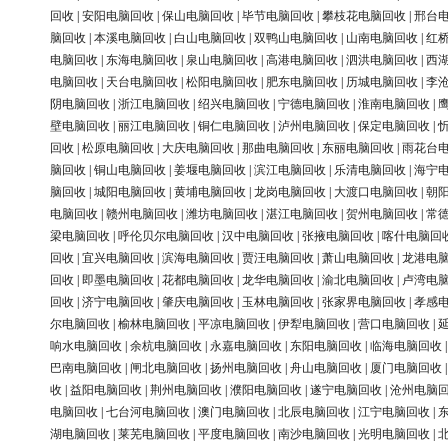
回收
|
安阳电脑回收
|
保山电脑回收
|
毕节电脑回收
|
攀枝花电脑回收
|
邢台
脑回收
|
本溪电脑回收
|
白山电脑回收
|
双鸭山电脑回收
|
山南电脑回收
|
红
电脑回收
|
东海电脑回收
|
泉山电脑回收
|
高港电脑回收
|
泗洪电脑回收
|
西
电脑回收
|
天台电脑回收
|
松阳电脑回收
|
肥东电脑回收
|
历城电脑回收
|
李
阴电脑回收
|
浙江电脑回收
|
绍兴电脑回收
|
宁德电脑回收
|
淮南电脑回收
|
壁电脑回收
|
丽江电脑回收
|
铜仁电脑回收
|
泸州电脑回收
|
保定电脑回收
|
回收
|
松原电脑回收
|
大庆电脑回收
|
那曲电脑回收
|
东丽电脑回收
|
雨花台
脑回收
|
铜山电脑回收
|
姜堰电脑回收
|
滨江电脑回收
|
乐清电脑回收
|
海宁
脑回收
|
城阳电脑回收
|
黄埔电脑回收
|
龙岗电脑回收
|
大渡口电脑回收
|
朝
电脑回收
|
赣州电脑回收
|
潍坊电脑回收
|
湛江电脑回收
|
贺州电脑回收
|
常
梁电脑回收
|
呼伦贝尔电脑回收
|
汉中电脑回收
|
张掖电脑回收
|
喀什电脑回
回收
|
宜兴电脑回收
|
滨海电脑回收
|
贾汪电脑回收
|
萧山电脑回收
|
龙港电
回收
|
即墨电脑回收
|
花都电脑回收
|
龙华电脑回收
|
渝北电脑回收
|
卢湾电
回收
|
济宁电脑回收
|
肇庆电脑回收
|
玉林电脑回收
|
张家界电脑回收
|
孝感
尔电脑回收
|
榆林电脑回收
|
平凉电脑回收
|
伊犁电脑回收
|
营口电脑回收
|
响水电脑回收
|
余杭电脑回收
|
永嘉电脑回收
|
东阳电脑回收
|
临海电脑回收
巴南电脑回收
|
闸北电脑回收
|
扬州电脑回收
|
舟山电脑回收
|
厦门电脑回收
收
|
益阳电脑回收
|
荆州电脑回收
|
濮阳电脑回收
|
遂宁电脑回收
|
沧州电脑
电脑回收
|
七台河电脑回收
|
澳门电脑回收
|
北辰电脑回收
|
江宁电脑回收
|
湖电脑回收
|
莱芜电脑回收
|
平度电脑回收
|
南沙电脑回收
|
光明电脑回收
|