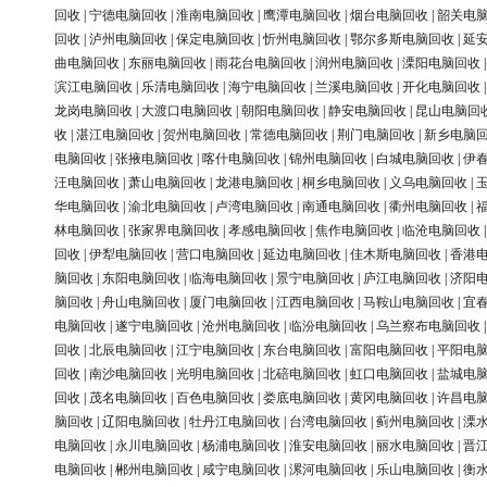
回收
|
宁德电脑回收
|
淮南电脑回收
|
鹰潭电脑回收
|
烟台电脑回收
|
韶关电
回收
|
泸州电脑回收
|
保定电脑回收
|
忻州电脑回收
|
鄂尔多斯电脑回收
|
延
曲电脑回收
|
东丽电脑回收
|
雨花台电脑回收
|
润州电脑回收
|
溧阳电脑回收
滨江电脑回收
|
乐清电脑回收
|
海宁电脑回收
|
兰溪电脑回收
|
开化电脑回收
龙岗电脑回收
|
大渡口电脑回收
|
朝阳电脑回收
|
静安电脑回收
|
昆山电脑回
收
|
湛江电脑回收
|
贺州电脑回收
|
常德电脑回收
|
荆门电脑回收
|
新乡电脑
电脑回收
|
张掖电脑回收
|
喀什电脑回收
|
锦州电脑回收
|
白城电脑回收
|
伊
汪电脑回收
|
萧山电脑回收
|
龙港电脑回收
|
桐乡电脑回收
|
义乌电脑回收
|
华电脑回收
|
渝北电脑回收
|
卢湾电脑回收
|
南通电脑回收
|
衢州电脑回收
|
林电脑回收
|
张家界电脑回收
|
孝感电脑回收
|
焦作电脑回收
|
临沧电脑回收
回收
|
伊犁电脑回收
|
营口电脑回收
|
延边电脑回收
|
佳木斯电脑回收
|
香港
脑回收
|
东阳电脑回收
|
临海电脑回收
|
景宁电脑回收
|
庐江电脑回收
|
济阳
脑回收
|
舟山电脑回收
|
厦门电脑回收
|
江西电脑回收
|
马鞍山电脑回收
|
宜
电脑回收
|
遂宁电脑回收
|
沧州电脑回收
|
临汾电脑回收
|
乌兰察布电脑回收
回收
|
北辰电脑回收
|
江宁电脑回收
|
东台电脑回收
|
富阳电脑回收
|
平阳电
回收
|
南沙电脑回收
|
光明电脑回收
|
北碚电脑回收
|
虹口电脑回收
|
盐城电
回收
|
茂名电脑回收
|
百色电脑回收
|
娄底电脑回收
|
黄冈电脑回收
|
许昌电
脑回收
|
辽阳电脑回收
|
牡丹江电脑回收
|
台湾电脑回收
|
蓟州电脑回收
|
溧
电脑回收
|
永川电脑回收
|
杨浦电脑回收
|
淮安电脑回收
|
丽水电脑回收
|
晋
电脑回收
|
郴州电脑回收
|
咸宁电脑回收
|
漯河电脑回收
|
乐山电脑回收
|
衡