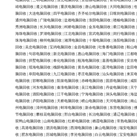
电脑回收
|
三明电脑回收
|
淮北电脑回收
|
景德镇电脑回收
|
青岛电脑回收
|
靖电脑回收
|
遵义电脑回收
|
重庆电脑回收
|
唐山电脑回收
|
大同电脑回收
|
脑回收
|
大连电脑回收
|
四平电脑回收
|
齐齐哈尔电脑回收
|
日喀则电脑回收
通州电脑回收
|
广陵电脑回收
|
盐都电脑回收
|
淮阴电脑回收
|
赣榆电脑回收
秀洲电脑回收
|
长兴电脑回收
|
柯桥电脑回收
|
金东电脑回收
|
衢江电脑回收
海珠电脑回收
|
罗湖电脑回收
|
江北电脑回收
|
宣武电脑回收
|
闵行电脑回收
珠海电脑回收
|
柳州电脑回收
|
湘潭电脑回收
|
十堰电脑回收
|
洛阳电脑回收
回收
|
吴忠电脑回收
|
宝鸡电脑回收
|
金昌电脑回收
|
吐鲁番电脑回收
|
鞍山
脑回收
|
句容电脑回收
|
新北电脑回收
|
惠山电脑回收
|
海门电脑回收
|
江都
脑回收
|
拱墅电脑回收
|
奉化电脑回收
|
瓯海电脑回收
|
嘉善电脑回收
|
安吉
脑回收
|
瑶海电脑回收
|
槐荫电脑回收
|
黄岛电脑回收
|
荔湾电脑回收
|
盐田
脑回收
|
阜阳电脑回收
|
九江电脑回收
|
枣庄电脑回收
|
汕头电脑回收
|
来宾
电脑回收
|
邯郸电脑回收
|
阳泉电脑回收
|
赤峰电脑回收
|
固原电脑回收
|
咸
电脑回收
|
河东电脑回收
|
秦淮电脑回收
|
吴江电脑回收
|
丹徒电脑回收
|
天
电脑回收
|
泗阳电脑回收
|
江干电脑回收
|
宁海电脑回收
|
洞头电脑回收
|
海
电脑回收
|
庐阳电脑回收
|
天桥电脑回收
|
崂山电脑回收
|
天河电脑回收
|
南
州电脑回收
|
漳州电脑回收
|
蚌埠电脑回收
|
新余电脑回收
|
东营电脑回收
|
节电脑回收
|
攀枝花电脑回收
|
邢台电脑回收
|
长治电脑回收
|
通辽电脑回收
双鸭山电脑回收
|
山南电脑回收
|
红桥电脑回收
|
栖霞电脑回收
|
常熟电脑回
收
|
高港电脑回收
|
泗洪电脑回收
|
西湖电脑回收
|
象山电脑回收
|
瑞安电脑
收
|
肥东电脑回收
|
历城电脑回收
|
李沧电脑回收
|
白云电脑回收
|
宝安电脑