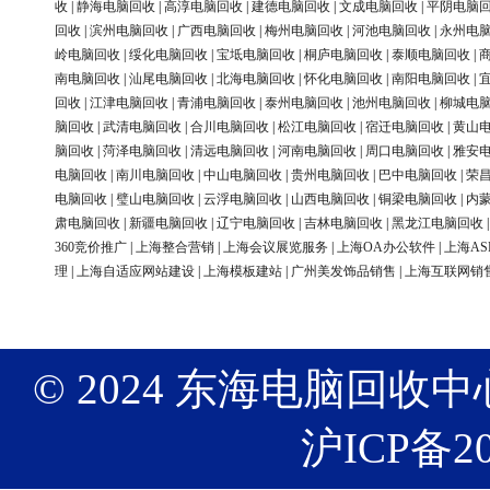
收
|
静海电脑回收
|
高淳电脑回收
|
建德电脑回收
|
文成电脑回收
|
平阴电脑
回收
|
滨州电脑回收
|
广西电脑回收
|
梅州电脑回收
|
河池电脑回收
|
永州电
岭电脑回收
|
绥化电脑回收
|
宝坻电脑回收
|
桐庐电脑回收
|
泰顺电脑回收
|
南电脑回收
|
汕尾电脑回收
|
北海电脑回收
|
怀化电脑回收
|
南阳电脑回收
|
回收
|
江津电脑回收
|
青浦电脑回收
|
泰州电脑回收
|
池州电脑回收
|
柳城电
脑回收
|
武清电脑回收
|
合川电脑回收
|
松江电脑回收
|
宿迁电脑回收
|
黄山
脑回收
|
菏泽电脑回收
|
清远电脑回收
|
河南电脑回收
|
周口电脑回收
|
雅安
电脑回收
|
南川电脑回收
|
中山电脑回收
|
贵州电脑回收
|
巴中电脑回收
|
荣
电脑回收
|
璧山电脑回收
|
云浮电脑回收
|
山西电脑回收
|
铜梁电脑回收
|
内
肃电脑回收
|
新疆电脑回收
|
辽宁电脑回收
|
吉林电脑回收
|
黑龙江电脑回收
360竞价推广
|
上海整合营销
|
上海会议展览服务
|
上海OA办公软件
|
上海AS
理
|
上海自适应网站建设
|
上海模板建站
|
广州美发饰品销售
|
上海互联网销
© 2024 东海电脑回收中心 版权
沪ICP备20