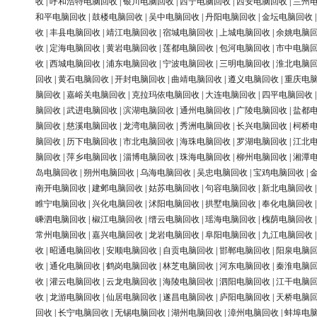
收
|
呼和浩特电脑回收
|
银川电脑回收
|
西宁电脑回收
|
西安电脑回收
|
兰州
和平电脑回收
|
鼓楼电脑回收
|
吴中电脑回收
|
丹阳电脑回收
|
金坛电脑回收
收
|
丰县电脑回收
|
靖江电脑回收
|
宿城电脑回收
|
上城电脑回收
|
余姚电脑
收
|
定海电脑回收
|
黄岩电脑回收
|
莲都电脑回收
|
包河电脑回收
|
市中电脑
收
|
西城电脑回收
|
浦东电脑回收
|
宁波电脑回收
|
三明电脑回收
|
淮北电脑
回收
|
黄石电脑回收
|
开封电脑回收
|
曲靖电脑回收
|
遵义电脑回收
|
重庆电
脑回收
|
嘉峪关电脑回收
|
克拉玛依电脑回收
|
大连电脑回收
|
四平电脑回收
脑回收
|
武进电脑回收
|
滨湖电脑回收
|
通州电脑回收
|
广陵电脑回收
|
盐都
脑回收
|
慈溪电脑回收
|
龙湾电脑回收
|
秀洲电脑回收
|
长兴电脑回收
|
柯桥
脑回收
|
历下电脑回收
|
市北电脑回收
|
海珠电脑回收
|
罗湖电脑回收
|
江北
脑回收
|
萍乡电脑回收
|
淄博电脑回收
|
珠海电脑回收
|
柳州电脑回收
|
湘潭
岛电脑回收
|
朔州电脑回收
|
乌海电脑回收
|
吴忠电脑回收
|
宝鸡电脑回收
|
南开电脑回收
|
建邺电脑回收
|
姑苏电脑回收
|
句容电脑回收
|
新北电脑回收
睢宁电脑回收
|
兴化电脑回收
|
沭阳电脑回收
|
拱墅电脑回收
|
奉化电脑回收
嵊泗电脑回收
|
椒江电脑回收
|
缙云电脑回收
|
瑶海电脑回收
|
槐荫电脑回收
常州电脑回收
|
嘉兴电脑回收
|
龙岩电脑回收
|
阜阳电脑回收
|
九江电脑回收
收
|
昭通电脑回收
|
安顺电脑回收
|
自贡电脑回收
|
邯郸电脑回收
|
阳泉电脑
收
|
通化电脑回收
|
鹤岗电脑回收
|
林芝电脑回收
|
河东电脑回收
|
秦淮电脑
收
|
灌云电脑回收
|
云龙电脑回收
|
海陵电脑回收
|
泗阳电脑回收
|
江干电脑
收
|
龙游电脑回收
|
仙居电脑回收
|
遂昌电脑回收
|
庐阳电脑回收
|
天桥电脑
回收
|
长宁电脑回收
|
无锡电脑回收
|
湖州电脑回收
|
漳州电脑回收
|
蚌埠电