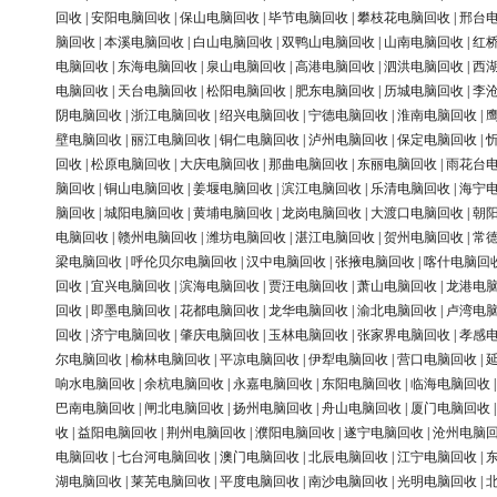
回收
|
安阳电脑回收
|
保山电脑回收
|
毕节电脑回收
|
攀枝花电脑回收
|
邢台
脑回收
|
本溪电脑回收
|
白山电脑回收
|
双鸭山电脑回收
|
山南电脑回收
|
红
电脑回收
|
东海电脑回收
|
泉山电脑回收
|
高港电脑回收
|
泗洪电脑回收
|
西
电脑回收
|
天台电脑回收
|
松阳电脑回收
|
肥东电脑回收
|
历城电脑回收
|
李
阴电脑回收
|
浙江电脑回收
|
绍兴电脑回收
|
宁德电脑回收
|
淮南电脑回收
|
壁电脑回收
|
丽江电脑回收
|
铜仁电脑回收
|
泸州电脑回收
|
保定电脑回收
|
回收
|
松原电脑回收
|
大庆电脑回收
|
那曲电脑回收
|
东丽电脑回收
|
雨花台
脑回收
|
铜山电脑回收
|
姜堰电脑回收
|
滨江电脑回收
|
乐清电脑回收
|
海宁
脑回收
|
城阳电脑回收
|
黄埔电脑回收
|
龙岗电脑回收
|
大渡口电脑回收
|
朝
电脑回收
|
赣州电脑回收
|
潍坊电脑回收
|
湛江电脑回收
|
贺州电脑回收
|
常
梁电脑回收
|
呼伦贝尔电脑回收
|
汉中电脑回收
|
张掖电脑回收
|
喀什电脑回
回收
|
宜兴电脑回收
|
滨海电脑回收
|
贾汪电脑回收
|
萧山电脑回收
|
龙港电
回收
|
即墨电脑回收
|
花都电脑回收
|
龙华电脑回收
|
渝北电脑回收
|
卢湾电
回收
|
济宁电脑回收
|
肇庆电脑回收
|
玉林电脑回收
|
张家界电脑回收
|
孝感
尔电脑回收
|
榆林电脑回收
|
平凉电脑回收
|
伊犁电脑回收
|
营口电脑回收
|
响水电脑回收
|
余杭电脑回收
|
永嘉电脑回收
|
东阳电脑回收
|
临海电脑回收
巴南电脑回收
|
闸北电脑回收
|
扬州电脑回收
|
舟山电脑回收
|
厦门电脑回收
收
|
益阳电脑回收
|
荆州电脑回收
|
濮阳电脑回收
|
遂宁电脑回收
|
沧州电脑
电脑回收
|
七台河电脑回收
|
澳门电脑回收
|
北辰电脑回收
|
江宁电脑回收
|
湖电脑回收
|
莱芜电脑回收
|
平度电脑回收
|
南沙电脑回收
|
光明电脑回收
|