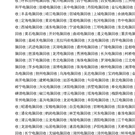
收
|
呼和浩特电脑回收
|
银川电脑回收
|
西宁电脑回收
|
西安电脑回收
|
兰州
和平电脑回收
|
鼓楼电脑回收
|
吴中电脑回收
|
丹阳电脑回收
|
金坛电脑回收
收
|
丰县电脑回收
|
靖江电脑回收
|
宿城电脑回收
|
上城电脑回收
|
余姚电脑
收
|
定海电脑回收
|
黄岩电脑回收
|
莲都电脑回收
|
包河电脑回收
|
市中电脑
收
|
西城电脑回收
|
浦东电脑回收
|
宁波电脑回收
|
三明电脑回收
|
淮北电脑
回收
|
黄石电脑回收
|
开封电脑回收
|
曲靖电脑回收
|
遵义电脑回收
|
重庆电
脑回收
|
嘉峪关电脑回收
|
克拉玛依电脑回收
|
大连电脑回收
|
四平电脑回收
脑回收
|
武进电脑回收
|
滨湖电脑回收
|
通州电脑回收
|
广陵电脑回收
|
盐都
脑回收
|
慈溪电脑回收
|
龙湾电脑回收
|
秀洲电脑回收
|
长兴电脑回收
|
柯桥
脑回收
|
历下电脑回收
|
市北电脑回收
|
海珠电脑回收
|
罗湖电脑回收
|
江北
脑回收
|
萍乡电脑回收
|
淄博电脑回收
|
珠海电脑回收
|
柳州电脑回收
|
湘潭
岛电脑回收
|
朔州电脑回收
|
乌海电脑回收
|
吴忠电脑回收
|
宝鸡电脑回收
|
南开电脑回收
|
建邺电脑回收
|
姑苏电脑回收
|
句容电脑回收
|
新北电脑回收
睢宁电脑回收
|
兴化电脑回收
|
沭阳电脑回收
|
拱墅电脑回收
|
奉化电脑回收
嵊泗电脑回收
|
椒江电脑回收
|
缙云电脑回收
|
瑶海电脑回收
|
槐荫电脑回收
常州电脑回收
|
嘉兴电脑回收
|
龙岩电脑回收
|
阜阳电脑回收
|
九江电脑回收
收
|
昭通电脑回收
|
安顺电脑回收
|
自贡电脑回收
|
邯郸电脑回收
|
阳泉电脑
收
|
通化电脑回收
|
鹤岗电脑回收
|
林芝电脑回收
|
河东电脑回收
|
秦淮电脑
收
|
灌云电脑回收
|
云龙电脑回收
|
海陵电脑回收
|
泗阳电脑回收
|
江干电脑
收
|
龙游电脑回收
|
仙居电脑回收
|
遂昌电脑回收
|
庐阳电脑回收
|
天桥电脑
回收
|
长宁电脑回收
|
无锡电脑回收
|
湖州电脑回收
|
漳州电脑回收
|
蚌埠电