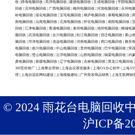
收
|
静海电脑回收
|
高淳电脑回收
|
建德电脑回收
|
文成电脑回收
|
平阴电脑
回收
|
滨州电脑回收
|
广西电脑回收
|
梅州电脑回收
|
河池电脑回收
|
永州电
岭电脑回收
|
绥化电脑回收
|
宝坻电脑回收
|
桐庐电脑回收
|
泰顺电脑回收
|
南电脑回收
|
汕尾电脑回收
|
北海电脑回收
|
怀化电脑回收
|
南阳电脑回收
|
回收
|
江津电脑回收
|
青浦电脑回收
|
泰州电脑回收
|
池州电脑回收
|
柳城电
脑回收
|
武清电脑回收
|
合川电脑回收
|
松江电脑回收
|
宿迁电脑回收
|
黄山
脑回收
|
菏泽电脑回收
|
清远电脑回收
|
河南电脑回收
|
周口电脑回收
|
雅安
电脑回收
|
南川电脑回收
|
中山电脑回收
|
贵州电脑回收
|
巴中电脑回收
|
荣
电脑回收
|
璧山电脑回收
|
云浮电脑回收
|
山西电脑回收
|
铜梁电脑回收
|
内
肃电脑回收
|
新疆电脑回收
|
辽宁电脑回收
|
吉林电脑回收
|
黑龙江电脑回收
360竞价推广
|
上海整合营销
|
上海会议展览服务
|
上海OA办公软件
|
上海AS
理
|
上海自适应网站建设
|
上海模板建站
|
广州美发饰品销售
|
上海互联网销
© 2024 雨花台电脑回收中心 版权
沪ICP备20