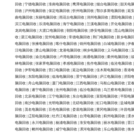
回收
|
宁德电脑回收
|
淮南电脑回收
|
鹰潭电脑回收
|
烟台电脑回收
|
韶关电
回收
|
泸州电脑回收
|
保定电脑回收
|
忻州电脑回收
|
鄂尔多斯电脑回收
|
延
曲电脑回收
|
东丽电脑回收
|
雨花台电脑回收
|
润州电脑回收
|
溧阳电脑回收
滨江电脑回收
|
乐清电脑回收
|
海宁电脑回收
|
兰溪电脑回收
|
开化电脑回收
龙岗电脑回收
|
大渡口电脑回收
|
朝阳电脑回收
|
静安电脑回收
|
昆山电脑回
收
|
湛江电脑回收
|
贺州电脑回收
|
常德电脑回收
|
荆门电脑回收
|
新乡电脑
电脑回收
|
张掖电脑回收
|
喀什电脑回收
|
锦州电脑回收
|
白城电脑回收
|
伊
汪电脑回收
|
萧山电脑回收
|
龙港电脑回收
|
桐乡电脑回收
|
义乌电脑回收
|
华电脑回收
|
渝北电脑回收
|
卢湾电脑回收
|
南通电脑回收
|
衢州电脑回收
|
林电脑回收
|
张家界电脑回收
|
孝感电脑回收
|
焦作电脑回收
|
临沧电脑回收
回收
|
伊犁电脑回收
|
营口电脑回收
|
延边电脑回收
|
佳木斯电脑回收
|
香港
脑回收
|
东阳电脑回收
|
临海电脑回收
|
景宁电脑回收
|
庐江电脑回收
|
济阳
脑回收
|
舟山电脑回收
|
厦门电脑回收
|
江西电脑回收
|
马鞍山电脑回收
|
宜
电脑回收
|
遂宁电脑回收
|
沧州电脑回收
|
临汾电脑回收
|
乌兰察布电脑回收
回收
|
北辰电脑回收
|
江宁电脑回收
|
东台电脑回收
|
富阳电脑回收
|
平阳电
回收
|
南沙电脑回收
|
光明电脑回收
|
北碚电脑回收
|
虹口电脑回收
|
盐城电
回收
|
茂名电脑回收
|
百色电脑回收
|
娄底电脑回收
|
黄冈电脑回收
|
许昌电
脑回收
|
辽阳电脑回收
|
牡丹江电脑回收
|
台湾电脑回收
|
蓟州电脑回收
|
溧
电脑回收
|
永川电脑回收
|
杨浦电脑回收
|
淮安电脑回收
|
丽水电脑回收
|
晋
电脑回收
|
郴州电脑回收
|
咸宁电脑回收
|
漯河电脑回收
|
乐山电脑回收
|
衡