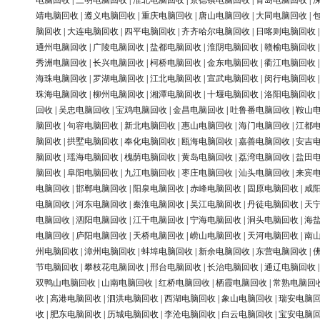
电脑回收
|
三明电脑回收
|
淮北电脑回收
|
景德镇电脑回收
|
青岛电脑回收
|
靖电脑回收
|
遵义电脑回收
|
重庆电脑回收
|
唐山电脑回收
|
大同电脑回收
|
脑回收
|
大连电脑回收
|
四平电脑回收
|
齐齐哈尔电脑回收
|
日喀则电脑回收
通州电脑回收
|
广陵电脑回收
|
盐都电脑回收
|
淮阴电脑回收
|
赣榆电脑回收
秀洲电脑回收
|
长兴电脑回收
|
柯桥电脑回收
|
金东电脑回收
|
衢江电脑回收
海珠电脑回收
|
罗湖电脑回收
|
江北电脑回收
|
宣武电脑回收
|
闵行电脑回收
珠海电脑回收
|
柳州电脑回收
|
湘潭电脑回收
|
十堰电脑回收
|
洛阳电脑回收
回收
|
吴忠电脑回收
|
宝鸡电脑回收
|
金昌电脑回收
|
吐鲁番电脑回收
|
鞍山
脑回收
|
句容电脑回收
|
新北电脑回收
|
惠山电脑回收
|
海门电脑回收
|
江都
脑回收
|
拱墅电脑回收
|
奉化电脑回收
|
瓯海电脑回收
|
嘉善电脑回收
|
安吉
脑回收
|
瑶海电脑回收
|
槐荫电脑回收
|
黄岛电脑回收
|
荔湾电脑回收
|
盐田
脑回收
|
阜阳电脑回收
|
九江电脑回收
|
枣庄电脑回收
|
汕头电脑回收
|
来宾
电脑回收
|
邯郸电脑回收
|
阳泉电脑回收
|
赤峰电脑回收
|
固原电脑回收
|
咸
电脑回收
|
河东电脑回收
|
秦淮电脑回收
|
吴江电脑回收
|
丹徒电脑回收
|
天
电脑回收
|
泗阳电脑回收
|
江干电脑回收
|
宁海电脑回收
|
洞头电脑回收
|
海
电脑回收
|
庐阳电脑回收
|
天桥电脑回收
|
崂山电脑回收
|
天河电脑回收
|
南
州电脑回收
|
漳州电脑回收
|
蚌埠电脑回收
|
新余电脑回收
|
东营电脑回收
|
节电脑回收
|
攀枝花电脑回收
|
邢台电脑回收
|
长治电脑回收
|
通辽电脑回收
双鸭山电脑回收
|
山南电脑回收
|
红桥电脑回收
|
栖霞电脑回收
|
常熟电脑回
收
|
高港电脑回收
|
泗洪电脑回收
|
西湖电脑回收
|
象山电脑回收
|
瑞安电脑
收
|
肥东电脑回收
|
历城电脑回收
|
李沧电脑回收
|
白云电脑回收
|
宝安电脑