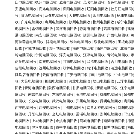
庆电脑回收
|
抚州电脑回收
|
威海电脑回收
|
茂名电脑回收
|
百色电脑回收
|
安盟电脑回收
|
商洛电脑回收
|
庆阳电脑回收
|
辽阳电脑回收
|
牡丹江电脑回
收
|
莱西电脑回收
|
从化电脑回收
|
大鹏电脑回收
|
永川电脑回收
|
杨浦电脑
收
|
广东电脑回收
|
惠州电脑回收
|
钦州电脑回收
|
郴州电脑回收
|
咸宁电脑
电脑回收
|
盘锦电脑回收
|
黑河电脑回收
|
静海电脑回收
|
高淳电脑回收
|
建
港电脑回收
|
南安电脑回收
|
铜陵电脑回收
|
滨州电脑回收
|
广西电脑回收
|
阿拉善盟电脑回收
|
陇南电脑回收
|
铁岭电脑回收
|
绥化电脑回收
|
宝坻电脑
回收
|
宣城电脑回收
|
德州电脑回收
|
海南电脑回收
|
汕尾电脑回收
|
北海电
岭电脑回收
|
宁河电脑回收
|
淳安电脑回收
|
江津电脑回收
|
青浦电脑回收
|
商丘电脑回收
|
南充电脑回收
|
甘南电脑回收
|
武清电脑回收
|
合川电脑回收
信阳电脑回收
|
达州电脑回收
|
双桥电脑回收
|
菏泽电脑回收
|
清远电脑回收
驻马店电脑回收
|
云南电脑回收
|
广安电脑回收
|
南川电脑回收
|
中山电脑回
收
|
大足电脑回收
|
揭阳电脑回收
|
河北电脑回收
|
璧山电脑回收
|
云浮电脑
回收
|
青海电脑回收
|
陕西电脑回收
|
甘肃电脑回收
|
新疆电脑回收
|
辽宁电
脑回收
|
南京电脑回收
|
东城电脑回收
|
黄埔电脑回收
|
杭州电脑回收
|
泉州
脑回收
|
长沙电脑回收
|
武汉电脑回收
|
郑州电脑回收
|
昆明电脑回收
|
贵阳
西宁电脑回收
|
西安电脑回收
|
兰州电脑回收
|
乌鲁木齐电脑回收
|
沈阳电脑
脑回收
|
丹阳电脑回收
|
金坛电脑回收
|
梁溪电脑回收
|
崇川电脑回收
|
邗江
电脑回收
|
上城电脑回收
|
余姚电脑回收
|
鹿城电脑回收
|
南湖电脑回收
|
德
电脑回收
|
包河电脑回收
|
市中电脑回收
|
市南电脑回收
|
越秀电脑回收
|
福