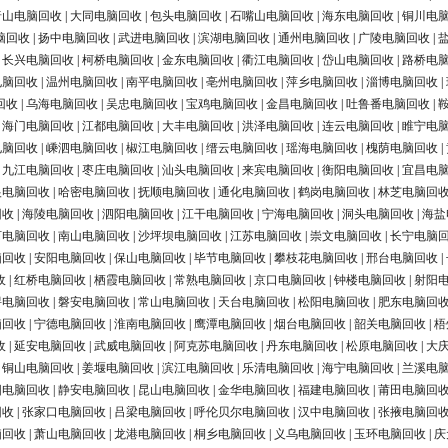
唐山电脑回收
|
大同电脑回收
|
包头电脑回收
|
石嘴山电脑回收
|
海东电脑回收
|
铜川电
脑回收
|
扬中电脑回收
|
武进电脑回收
|
滨湖电脑回收
|
通州电脑回收
|
广陵电脑回收
|
|
长兴电脑回收
|
柯桥电脑回收
|
金东电脑回收
|
衢江电脑回收
|
岱山电脑回收
|
路桥电
电脑回收
|
温州电脑回收
|
南平电脑回收
|
亳州电脑回收
|
萍乡电脑回收
|
淄博电脑回收
|
回收
|
乌海电脑回收
|
吴忠电脑回收
|
宝鸡电脑回收
|
金昌电脑回收
|
吐鲁番电脑回收
|
|
海门电脑回收
|
江都电脑回收
|
大丰电脑回收
|
洪泽电脑回收
|
连云电脑回收
|
睢宁电
电脑回收
|
嵊泗电脑回收
|
椒江电脑回收
|
缙云电脑回收
|
瑶海电脑回收
|
槐荫电脑回收
|
|
九江电脑回收
|
枣庄电脑回收
|
汕头电脑回收
|
来宾电脑回收
|
衡阳电脑回收
|
宜昌电
银电脑回收
|
哈密电脑回收
|
抚顺电脑回收
|
通化电脑回收
|
鹤岗电脑回收
|
林芝电脑回
回收
|
海陵电脑回收
|
泗阳电脑回收
|
江干电脑回收
|
宁海电脑回收
|
洞头电脑回收
|
海盐
河电脑回收
|
南山电脑回收
|
沙坪坝电脑回收
|
江苏电脑回收
|
崇文电脑回收
|
长宁电脑
脑回收
|
安阳电脑回收
|
保山电脑回收
|
毕节电脑回收
|
攀枝花电脑回收
|
邢台电脑回收
|
收
|
红桥电脑回收
|
栖霞电脑回收
|
常熟电脑回收
|
京口电脑回收
|
钟楼电脑回收
|
射阳
浔电脑回收
|
磐安电脑回收
|
常山电脑回收
|
天台电脑回收
|
松阳电脑回收
|
肥东电脑回
脑回收
|
宁德电脑回收
|
淮南电脑回收
|
鹰潭电脑回收
|
烟台电脑回收
|
韶关电脑回收
|
梧
收
|
延安电脑回收
|
武威电脑回收
|
阿克苏电脑回收
|
丹东电脑回收
|
松原电脑回收
|
大
|
铜山电脑回收
|
姜堰电脑回收
|
滨江电脑回收
|
乐清电脑回收
|
海宁电脑回收
|
兰溪电
阳电脑回收
|
静安电脑回收
|
昆山电脑回收
|
金华电脑回收
|
福建电脑回收
|
莆田电脑回
回收
|
张家口电脑回收
|
吕梁电脑回收
|
呼伦贝尔电脑回收
|
汉中电脑回收
|
张掖电脑回
脑回收
|
萧山电脑回收
|
龙港电脑回收
|
桐乡电脑回收
|
义乌电脑回收
|
玉环电脑回收
|
庆