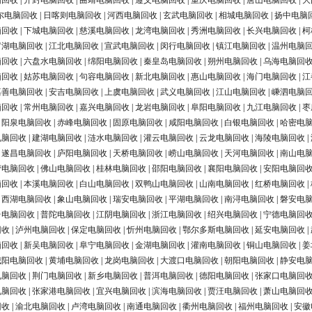
脑回收
|
开封电脑回收
|
曲靖电脑回收
|
遵义电脑回收
|
重庆电脑回收
|
唐山电脑回收
|
大
尔电脑回收
|
日喀则电脑回收
|
河西电脑回收
|
玄武电脑回收
|
相城电脑回收
|
扬中电脑
脑回收
|
下城电脑回收
|
慈溪电脑回收
|
龙湾电脑回收
|
秀洲电脑回收
|
长兴电脑回收
|
柯
罗湖电脑回收
|
江北电脑回收
|
宣武电脑回收
|
闵行电脑回收
|
镇江电脑回收
|
温州电脑
脑回收
|
六盘水电脑回收
|
绵阳电脑回收
|
秦皇岛电脑回收
|
朔州电脑回收
|
乌海电脑回
脑回收
|
姑苏电脑回收
|
句容电脑回收
|
新北电脑回收
|
惠山电脑回收
|
海门电脑回收
|
江
嘉善电脑回收
|
安吉电脑回收
|
上虞电脑回收
|
武义电脑回收
|
江山电脑回收
|
嵊泗电脑
脑回收
|
常州电脑回收
|
嘉兴电脑回收
|
龙岩电脑回收
|
阜阳电脑回收
|
九江电脑回收
|
枣
|
阳泉电脑回收
|
赤峰电脑回收
|
固原电脑回收
|
咸阳电脑回收
|
白银电脑回收
|
哈密电
电脑回收
|
建湖电脑回收
|
涟水电脑回收
|
灌云电脑回收
|
云龙电脑回收
|
海陵电脑回收
|
|
遂昌电脑回收
|
庐阳电脑回收
|
天桥电脑回收
|
崂山电脑回收
|
天河电脑回收
|
南山电
营电脑回收
|
佛山电脑回收
|
桂林电脑回收
|
邵阳电脑回收
|
襄阳电脑回收
|
安阳电脑回
脑回收
|
本溪电脑回收
|
白山电脑回收
|
双鸭山电脑回收
|
山南电脑回收
|
红桥电脑回收
|
|
西湖电脑回收
|
象山电脑回收
|
瑞安电脑回收
|
平湖电脑回收
|
南浔电脑回收
|
磐安电
台电脑回收
|
普陀电脑回收
|
江阴电脑回收
|
浙江电脑回收
|
绍兴电脑回收
|
宁德电脑回
回收
|
泸州电脑回收
|
保定电脑回收
|
忻州电脑回收
|
鄂尔多斯电脑回收
|
延安电脑回收
|
脑回收
|
新吴电脑回收
|
阜宁电脑回收
|
金湖电脑回收
|
灌南电脑回收
|
铜山电脑回收
|
姜
城阳电脑回收
|
黄埔电脑回收
|
龙岗电脑回收
|
大渡口电脑回收
|
朝阳电脑回收
|
静安电
电脑回收
|
荆门电脑回收
|
新乡电脑回收
|
普洱电脑回收
|
德阳电脑回收
|
张家口电脑回
电脑回收
|
张家港电脑回收
|
宜兴电脑回收
|
滨海电脑回收
|
贾汪电脑回收
|
萧山电脑回
回收
|
渝北电脑回收
|
卢湾电脑回收
|
南通电脑回收
|
衢州电脑回收
|
福州电脑回收
|
安徽