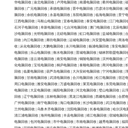
华电脑回收
|
渝北电脑回收
|
卢湾电脑回收
|
南通电脑回收
|
衢州电脑回收
|
脑回收
|
广元电脑回收
|
承德电脑回收
|
晋中电脑回收
|
巴彦淖尔电脑回收
|
脑回收
|
余杭电脑回收
|
永嘉电脑回收
|
东阳电脑回收
|
临海电脑回收
|
景宁
江西电脑回收
|
马鞍山电脑回收
|
宜春电脑回收
|
泰安电脑回收
|
江门电脑回
石河子电脑回收
|
阜新电脑回收
|
七台河电脑回收
|
澳门电脑回收
|
北辰电脑
沙电脑回收
|
光明电脑回收
|
北碚电脑回收
|
虹口电脑回收
|
盐城电脑回收
|
回收
|
内江电脑回收
|
廊坊电脑回收
|
运城电脑回收
|
兴安盟电脑回收
|
商洛
收
|
从化电脑回收
|
大鹏电脑回收
|
永川电脑回收
|
杨浦电脑回收
|
淮安电脑
电脑回收
|
乐山电脑回收
|
衡水电脑回收
|
晋城电脑回收
|
锡林郭勒盟电脑回
电脑回收
|
连云港电脑回收
|
南安电脑回收
|
铜陵电脑回收
|
滨州电脑回收
|
化电脑回收
|
宝坻电脑回收
|
桐庐电脑回收
|
泰顺电脑回收
|
商河电脑回收
|
回收
|
临夏电脑回收
|
葫芦岛电脑回收
|
大兴安岭电脑回收
|
宁河电脑回收
|
脑回收
|
甘南电脑回收
|
武清电脑回收
|
合川电脑回收
|
松江电脑回收
|
宿迁
周口电脑回收
|
雅安电脑回收
|
万盛电脑回收
|
莱芜电脑回收
|
东莞电脑回收
电脑回收
|
大足电脑回收
|
揭阳电脑回收
|
河北电脑回收
|
璧山电脑回收
|
云
回收
|
辽宁电脑回收
|
吉林电脑回收
|
黑龙江电脑回收
|
西藏电脑回收
|
合肥
广州电脑回收
|
南宁电脑回收
|
海口电脑回收
|
长沙电脑回收
|
武汉电脑回收
兰州电脑回收
|
乌鲁木齐电脑回收
|
沈阳电脑回收
|
长春电脑回收
|
哈尔滨电
清江浦电脑回收
|
海州电脑回收
|
丰县电脑回收
|
靖江电脑回收
|
宿城电脑回
电脑回收
|
包河电脑回收
|
市中电脑回收
|
市南电脑回收
|
越秀电脑回收
|
福