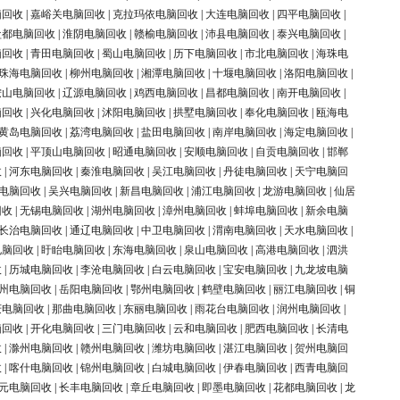
脑回收
|
嘉峪关电脑回收
|
克拉玛依电脑回收
|
大连电脑回收
|
四平电脑回收
|
盐都电脑回收
|
淮阴电脑回收
|
赣榆电脑回收
|
沛县电脑回收
|
泰兴电脑回收
|
脑回收
|
青田电脑回收
|
蜀山电脑回收
|
历下电脑回收
|
市北电脑回收
|
海珠电
珠海电脑回收
|
柳州电脑回收
|
湘潭电脑回收
|
十堰电脑回收
|
洛阳电脑回收
|
鞍山电脑回收
|
辽源电脑回收
|
鸡西电脑回收
|
昌都电脑回收
|
南开电脑回收
|
脑回收
|
兴化电脑回收
|
沭阳电脑回收
|
拱墅电脑回收
|
奉化电脑回收
|
瓯海电
黄岛电脑回收
|
荔湾电脑回收
|
盐田电脑回收
|
南岸电脑回收
|
海定电脑回收
|
脑回收
|
平顶山电脑回收
|
昭通电脑回收
|
安顺电脑回收
|
自贡电脑回收
|
邯郸
收
|
河东电脑回收
|
秦淮电脑回收
|
吴江电脑回收
|
丹徒电脑回收
|
天宁电脑回
电脑回收
|
吴兴电脑回收
|
新昌电脑回收
|
浦江电脑回收
|
龙游电脑回收
|
仙居
回收
|
无锡电脑回收
|
湖州电脑回收
|
漳州电脑回收
|
蚌埠电脑回收
|
新余电脑
长治电脑回收
|
通辽电脑回收
|
中卫电脑回收
|
渭南电脑回收
|
天水电脑回收
|
电脑回收
|
盱眙电脑回收
|
东海电脑回收
|
泉山电脑回收
|
高港电脑回收
|
泗洪
收
|
历城电脑回收
|
李沧电脑回收
|
白云电脑回收
|
宝安电脑回收
|
九龙坡电脑
州电脑回收
|
岳阳电脑回收
|
鄂州电脑回收
|
鹤壁电脑回收
|
丽江电脑回收
|
铜
庆电脑回收
|
那曲电脑回收
|
东丽电脑回收
|
雨花台电脑回收
|
润州电脑回收
|
脑回收
|
开化电脑回收
|
三门电脑回收
|
云和电脑回收
|
肥西电脑回收
|
长清电
收
|
滁州电脑回收
|
赣州电脑回收
|
潍坊电脑回收
|
湛江电脑回收
|
贺州电脑回
收
|
喀什电脑回收
|
锦州电脑回收
|
白城电脑回收
|
伊春电脑回收
|
西青电脑回
元电脑回收
|
长丰电脑回收
|
章丘电脑回收
|
即墨电脑回收
|
花都电脑回收
|
龙