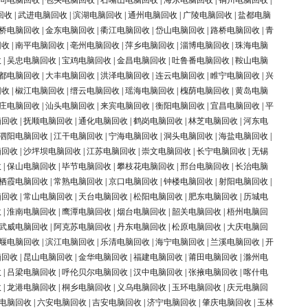
同电脑回收
|
包头电脑回收
|
石嘴山电脑回收
|
海东电脑回收
|
铜川电脑回收
|
回收
|
武进电脑回收
|
滨湖电脑回收
|
通州电脑回收
|
广陵电脑回收
|
盐都电脑
桥电脑回收
|
金东电脑回收
|
衢江电脑回收
|
岱山电脑回收
|
路桥电脑回收
|
青
回收
|
南平电脑回收
|
亳州电脑回收
|
萍乡电脑回收
|
淄博电脑回收
|
珠海电脑
收
|
吴忠电脑回收
|
宝鸡电脑回收
|
金昌电脑回收
|
吐鲁番电脑回收
|
鞍山电脑
都电脑回收
|
大丰电脑回收
|
洪泽电脑回收
|
连云电脑回收
|
睢宁电脑回收
|
兴
回收
|
椒江电脑回收
|
缙云电脑回收
|
瑶海电脑回收
|
槐荫电脑回收
|
黄岛电脑
庄电脑回收
|
汕头电脑回收
|
来宾电脑回收
|
衡阳电脑回收
|
宜昌电脑回收
|
平
脑回收
|
抚顺电脑回收
|
通化电脑回收
|
鹤岗电脑回收
|
林芝电脑回收
|
河东电
泗阳电脑回收
|
江干电脑回收
|
宁海电脑回收
|
洞头电脑回收
|
海盐电脑回收
|
脑回收
|
沙坪坝电脑回收
|
江苏电脑回收
|
崇文电脑回收
|
长宁电脑回收
|
无锡
收
|
保山电脑回收
|
毕节电脑回收
|
攀枝花电脑回收
|
邢台电脑回收
|
长治电脑
栖霞电脑回收
|
常熟电脑回收
|
京口电脑回收
|
钟楼电脑回收
|
射阳电脑回收
|
脑回收
|
常山电脑回收
|
天台电脑回收
|
松阳电脑回收
|
肥东电脑回收
|
历城电
收
|
淮南电脑回收
|
鹰潭电脑回收
|
烟台电脑回收
|
韶关电脑回收
|
梧州电脑回
武威电脑回收
|
阿克苏电脑回收
|
丹东电脑回收
|
松原电脑回收
|
大庆电脑回
堰电脑回收
|
滨江电脑回收
|
乐清电脑回收
|
海宁电脑回收
|
兰溪电脑回收
|
开
脑回收
|
昆山电脑回收
|
金华电脑回收
|
福建电脑回收
|
莆田电脑回收
|
滁州电
收
|
吕梁电脑回收
|
呼伦贝尔电脑回收
|
汉中电脑回收
|
张掖电脑回收
|
喀什电
收
|
龙港电脑回收
|
桐乡电脑回收
|
义乌电脑回收
|
玉环电脑回收
|
庆元电脑回
电脑回收
|
六安电脑回收
|
吉安电脑回收
|
济宁电脑回收
|
肇庆电脑回收
|
玉林