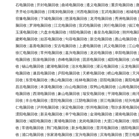
石电脑回收
|
开封电脑回收
|
曲靖电脑回收
|
遵义电脑回收
|
重庆电脑回收
|
齐齐哈尔电脑回收
|
日喀则电脑回收
|
河西电脑回收
|
玄武电脑回收
|
相城电
宿豫电脑回收
|
下城电脑回收
|
慈溪电脑回收
|
龙湾电脑回收
|
秀洲电脑回收
脑回收
|
罗湖电脑回收
|
江北电脑回收
|
宣武电脑回收
|
闵行电脑回收
|
镇江
玉溪电脑回收
|
六盘水电脑回收
|
绵阳电脑回收
|
秦皇岛电脑回收
|
朔州电脑
建邺电脑回收
|
姑苏电脑回收
|
句容电脑回收
|
新北电脑回收
|
惠山电脑回收
脑回收
|
嘉善电脑回收
|
安吉电脑回收
|
上虞电脑回收
|
武义电脑回收
|
江山
徐汇电脑回收
|
常州电脑回收
|
嘉兴电脑回收
|
龙岩电脑回收
|
阜阳电脑回收
电脑回收
|
阳泉电脑回收
|
赤峰电脑回收
|
固原电脑回收
|
咸阳电脑回收
|
白
收
|
锡山电脑回收
|
建湖电脑回收
|
涟水电脑回收
|
灌云电脑回收
|
云龙电脑
电脑回收
|
遂昌电脑回收
|
庐阳电脑回收
|
天桥电脑回收
|
崂山电脑回收
|
天
回收
|
东营电脑回收
|
佛山电脑回收
|
桂林电脑回收
|
邵阳电脑回收
|
襄阳电
昌吉电脑回收
|
本溪电脑回收
|
白山电脑回收
|
双鸭山电脑回收
|
山南电脑回
电脑回收
|
西湖电脑回收
|
象山电脑回收
|
瑞安电脑回收
|
平湖电脑回收
|
南
回收
|
丰台电脑回收
|
普陀电脑回收
|
江阴电脑回收
|
浙江电脑回收
|
绍兴电
仁电脑回收
|
泸州电脑回收
|
保定电脑回收
|
忻州电脑回收
|
鄂尔多斯电脑回
溧阳电脑回收
|
新吴电脑回收
|
阜宁电脑回收
|
金湖电脑回收
|
灌南电脑回收
脑回收
|
城阳电脑回收
|
黄埔电脑回收
|
龙岗电脑回收
|
大渡口电脑回收
|
朝
收
|
常德电脑回收
|
荆门电脑回收
|
新乡电脑回收
|
普洱电脑回收
|
德阳电脑
收
|
浦口电脑回收
|
张家港电脑回收
|
宜兴电脑回收
|
滨海电脑回收
|
贾汪电