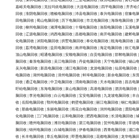
回收
|
深圳电脑回收
|
崇左电脑回收
|
三亚电脑回收
|
株洲电脑回收
|
黄石电
嘉峪关电脑回收
|
克拉玛依电脑回收
|
大连电脑回收
|
四平电脑回收
|
齐齐哈
回收
|
淮阴电脑回收
|
赣榆电脑回收
|
沛县电脑回收
|
泰兴电脑回收
|
宿豫电
田电脑回收
|
蜀山电脑回收
|
历下电脑回收
|
市北电脑回收
|
海珠电脑回收
|
回收
|
柳州电脑回收
|
湘潭电脑回收
|
十堰电脑回收
|
洛阳电脑回收
|
玉溪电
回收
|
辽源电脑回收
|
鸡西电脑回收
|
昌都电脑回收
|
南开电脑回收
|
建邺电
化电脑回收
|
沭阳电脑回收
|
拱墅电脑回收
|
奉化电脑回收
|
瓯海电脑回收
|
回收
|
荔湾电脑回收
|
盐田电脑回收
|
南岸电脑回收
|
海定电脑回收
|
徐汇电
顶山电脑回收
|
昭通电脑回收
|
安顺电脑回收
|
自贡电脑回收
|
邯郸电脑回收
脑回收
|
秦淮电脑回收
|
吴江电脑回收
|
丹徒电脑回收
|
天宁电脑回收
|
锡山
吴兴电脑回收
|
新昌电脑回收
|
浦江电脑回收
|
龙游电脑回收
|
仙居电脑回收
电脑回收
|
湖州电脑回收
|
漳州电脑回收
|
蚌埠电脑回收
|
新余电脑回收
|
东
回收
|
通辽电脑回收
|
中卫电脑回收
|
渭南电脑回收
|
天水电脑回收
|
昌吉电
盱眙电脑回收
|
东海电脑回收
|
泉山电脑回收
|
高港电脑回收
|
泗洪电脑回收
脑回收
|
李沧电脑回收
|
白云电脑回收
|
宝安电脑回收
|
九龙坡电脑回收
|
丰
收
|
岳阳电脑回收
|
鄂州电脑回收
|
鹤壁电脑回收
|
丽江电脑回收
|
铜仁电脑
收
|
那曲电脑回收
|
东丽电脑回收
|
雨花台电脑回收
|
润州电脑回收
|
溧阳电
化电脑回收
|
三门电脑回收
|
云和电脑回收
|
肥西电脑回收
|
长清电脑回收
|
脑回收
|
赣州电脑回收
|
潍坊电脑回收
|
湛江电脑回收
|
贺州电脑回收
|
常德
脑回收
|
锦州电脑回收
|
白城电脑回收
|
伊春电脑回收
|
西青电脑回收
|
浦口
收
|
长丰电脑回收
|
章丘电脑回收
|
即墨电脑回收
|
花都电脑回收
|
龙华电脑