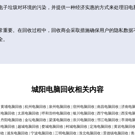
电子垃圾对环境的污染，并提供一种经济实惠的方式来处理旧电
常重要。在回收过程中，回收商会采取措施确保用户的隐私数据
全。
城阳电脑回收相关内容
|
黄埔电脑回收
|
杭州电脑回收
|
泉州电脑回收
|
宿州电脑回收
|
南昌电脑回收
|
济南电
庄电脑回收
|
太原电脑回收
|
呼和浩特电脑回收
|
银川电脑回收
|
西宁电脑回收
|
西安电
|
丹阳电脑回收
|
金坛电脑回收
|
梁溪电脑回收
|
崇川电脑回收
|
邗江电脑回收
|
亭湖电
清电脑回收
|
越城电脑回收
|
婺城电脑回收
|
柯城电脑回收
|
定海电脑回收
|
黄岩电脑回
回收
|
浦东电脑回收
|
宁波电脑回收
|
三明电脑回收
|
淮北电脑回收
|
景德镇电脑回收
|
青