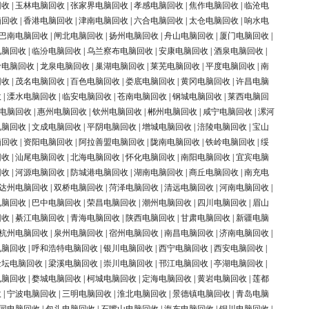
回收
|
玉林电脑回收
|
张家界电脑回收
|
孝感电脑回收
|
焦作电脑回收
|
临沧电
脑回收
|
香港电脑回收
|
津南电脑回收
|
六合电脑回收
|
太仓电脑回收
|
响水电
巴南电脑回收
|
闸北电脑回收
|
扬州电脑回收
|
舟山电脑回收
|
厦门电脑回收
|
电脑回收
|
临汾电脑回收
|
乌兰察布电脑回收
|
安康电脑回收
|
酒泉电脑回收
|
岭电脑回收
|
龙泉电脑回收
|
巢湖电脑回收
|
莱芜电脑回收
|
平度电脑回收
|
南
回收
|
茂名电脑回收
|
百色电脑回收
|
娄底电脑回收
|
黄冈电脑回收
|
许昌电脑
收
|
溧水电脑回收
|
临安电脑回收
|
苍南电脑回收
|
钢城电脑回收
|
莱西电脑回
电脑回收
|
惠州电脑回收
|
钦州电脑回收
|
郴州电脑回收
|
咸宁电脑回收
|
漯河
电脑回收
|
文成电脑回收
|
平阴电脑回收
|
增城电脑回收
|
涪陵电脑回收
|
宝山
脑回收
|
资阳电脑回收
|
阿拉善盟电脑回收
|
陇南电脑回收
|
铁岭电脑回收
|
绥
回收
|
汕尾电脑回收
|
北海电脑回收
|
怀化电脑回收
|
南阳电脑回收
|
宜宾电脑
回收
|
河源电脑回收
|
防城港电脑回收
|
湖南电脑回收
|
商丘电脑回收
|
南充电
达州电脑回收
|
双桥电脑回收
|
菏泽电脑回收
|
清远电脑回收
|
河南电脑回收
|
电脑回收
|
巴中电脑回收
|
荣昌电脑回收
|
潮州电脑回收
|
四川电脑回收
|
眉山
回收
|
綦江电脑回收
|
青海电脑回收
|
陕西电脑回收
|
甘肃电脑回收
|
新疆电脑
杭州电脑回收
|
泉州电脑回收
|
宿州电脑回收
|
南昌电脑回收
|
济南电脑回收
|
电脑回收
|
呼和浩特电脑回收
|
银川电脑回收
|
西宁电脑回收
|
西安电脑回收
|
金坛电脑回收
|
梁溪电脑回收
|
崇川电脑回收
|
邗江电脑回收
|
亭湖电脑回收
|
电脑回收
|
婺城电脑回收
|
柯城电脑回收
|
定海电脑回收
|
黄岩电脑回收
|
莲都
收
|
宁波电脑回收
|
三明电脑回收
|
淮北电脑回收
|
景德镇电脑回收
|
青岛电脑