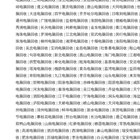
电脑回收
|
三明电脑回收
|
淮北电脑回收
|
景德镇电脑回收
|
青岛电脑回收
|
靖电脑回收
|
遵义电脑回收
|
重庆电脑回收
|
唐山电脑回收
|
大同电脑回收
|
脑回收
|
大连电脑回收
|
四平电脑回收
|
齐齐哈尔电脑回收
|
日喀则电脑回收
通州电脑回收
|
广陵电脑回收
|
盐都电脑回收
|
淮阴电脑回收
|
赣榆电脑回收
秀洲电脑回收
|
长兴电脑回收
|
柯桥电脑回收
|
金东电脑回收
|
衢江电脑回收
海珠电脑回收
|
罗湖电脑回收
|
江北电脑回收
|
宣武电脑回收
|
闵行电脑回收
珠海电脑回收
|
柳州电脑回收
|
湘潭电脑回收
|
十堰电脑回收
|
洛阳电脑回收
回收
|
吴忠电脑回收
|
宝鸡电脑回收
|
金昌电脑回收
|
吐鲁番电脑回收
|
鞍山
脑回收
|
句容电脑回收
|
新北电脑回收
|
惠山电脑回收
|
海门电脑回收
|
江都
脑回收
|
拱墅电脑回收
|
奉化电脑回收
|
瓯海电脑回收
|
嘉善电脑回收
|
安吉
脑回收
|
瑶海电脑回收
|
槐荫电脑回收
|
黄岛电脑回收
|
荔湾电脑回收
|
盐田
脑回收
|
阜阳电脑回收
|
九江电脑回收
|
枣庄电脑回收
|
汕头电脑回收
|
来宾
电脑回收
|
邯郸电脑回收
|
阳泉电脑回收
|
赤峰电脑回收
|
固原电脑回收
|
咸
电脑回收
|
河东电脑回收
|
秦淮电脑回收
|
吴江电脑回收
|
丹徒电脑回收
|
天
电脑回收
|
泗阳电脑回收
|
江干电脑回收
|
宁海电脑回收
|
洞头电脑回收
|
海
电脑回收
|
庐阳电脑回收
|
天桥电脑回收
|
崂山电脑回收
|
天河电脑回收
|
南
州电脑回收
|
漳州电脑回收
|
蚌埠电脑回收
|
新余电脑回收
|
东营电脑回收
|
节电脑回收
|
攀枝花电脑回收
|
邢台电脑回收
|
长治电脑回收
|
通辽电脑回收
双鸭山电脑回收
|
山南电脑回收
|
红桥电脑回收
|
栖霞电脑回收
|
常熟电脑回
收
|
高港电脑回收
|
泗洪电脑回收
|
西湖电脑回收
|
象山电脑回收
|
瑞安电脑
收
|
肥东电脑回收
|
历城电脑回收
|
李沧电脑回收
|
白云电脑回收
|
宝安电脑