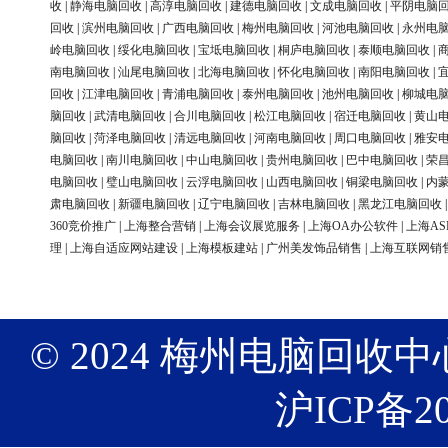
收
|
静海电脑回收
|
高淳电脑回收
|
建德电脑回收
|
文成电脑回收
|
平阴电脑
回收
|
滨州电脑回收
|
广西电脑回收
|
梅州电脑回收
|
河池电脑回收
|
永州电
岭电脑回收
|
绥化电脑回收
|
宝坻电脑回收
|
桐庐电脑回收
|
泰顺电脑回收
|
南电脑回收
|
汕尾电脑回收
|
北海电脑回收
|
怀化电脑回收
|
南阳电脑回收
|
回收
|
江津电脑回收
|
青浦电脑回收
|
泰州电脑回收
|
池州电脑回收
|
柳城电
脑回收
|
武清电脑回收
|
合川电脑回收
|
松江电脑回收
|
宿迁电脑回收
|
黄山
脑回收
|
菏泽电脑回收
|
清远电脑回收
|
河南电脑回收
|
周口电脑回收
|
雅安
电脑回收
|
南川电脑回收
|
中山电脑回收
|
贵州电脑回收
|
巴中电脑回收
|
荣
电脑回收
|
璧山电脑回收
|
云浮电脑回收
|
山西电脑回收
|
铜梁电脑回收
|
内
肃电脑回收
|
新疆电脑回收
|
辽宁电脑回收
|
吉林电脑回收
|
黑龙江电脑回收
360竞价推广
|
上海整合营销
|
上海会议展览服务
|
上海OA办公软件
|
上海AS
理
|
上海自适应网站建设
|
上海模板建站
|
广州美发饰品销售
|
上海互联网销
© 2024 梅州电脑回收中心 版权
沪ICP备20