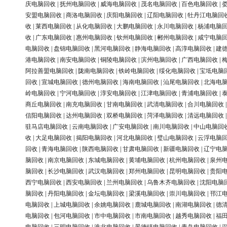
庆电脑回收
|
抚州电脑回收
|
威海电脑回收
|
茂名电脑回收
|
百色电脑回收
|
安盟电脑回收
|
商洛电脑回收
|
庆阳电脑回收
|
辽阳电脑回收
|
牡丹江电脑回
收
|
莱西电脑回收
|
从化电脑回收
|
大鹏电脑回收
|
永川电脑回收
|
杨浦电脑
收
|
广东电脑回收
|
惠州电脑回收
|
钦州电脑回收
|
郴州电脑回收
|
咸宁电脑
电脑回收
|
盘锦电脑回收
|
黑河电脑回收
|
静海电脑回收
|
高淳电脑回收
|
建
港电脑回收
|
南安电脑回收
|
铜陵电脑回收
|
滨州电脑回收
|
广西电脑回收
|
阿拉善盟电脑回收
|
陇南电脑回收
|
铁岭电脑回收
|
绥化电脑回收
|
宝坻电脑
回收
|
宣城电脑回收
|
德州电脑回收
|
海南电脑回收
|
汕尾电脑回收
|
北海电
岭电脑回收
|
宁河电脑回收
|
淳安电脑回收
|
江津电脑回收
|
青浦电脑回收
|
商丘电脑回收
|
南充电脑回收
|
甘南电脑回收
|
武清电脑回收
|
合川电脑回收
信阳电脑回收
|
达州电脑回收
|
双桥电脑回收
|
菏泽电脑回收
|
清远电脑回收
驻马店电脑回收
|
云南电脑回收
|
广安电脑回收
|
南川电脑回收
|
中山电脑回
收
|
大足电脑回收
|
揭阳电脑回收
|
河北电脑回收
|
璧山电脑回收
|
云浮电脑
回收
|
青海电脑回收
|
陕西电脑回收
|
甘肃电脑回收
|
新疆电脑回收
|
辽宁电
脑回收
|
南京电脑回收
|
东城电脑回收
|
黄埔电脑回收
|
杭州电脑回收
|
泉州
脑回收
|
长沙电脑回收
|
武汉电脑回收
|
郑州电脑回收
|
昆明电脑回收
|
贵阳
西宁电脑回收
|
西安电脑回收
|
兰州电脑回收
|
乌鲁木齐电脑回收
|
沈阳电脑
脑回收
|
丹阳电脑回收
|
金坛电脑回收
|
梁溪电脑回收
|
崇川电脑回收
|
邗江
电脑回收
|
上城电脑回收
|
余姚电脑回收
|
鹿城电脑回收
|
南湖电脑回收
|
德
电脑回收
|
包河电脑回收
|
市中电脑回收
|
市南电脑回收
|
越秀电脑回收
|
福