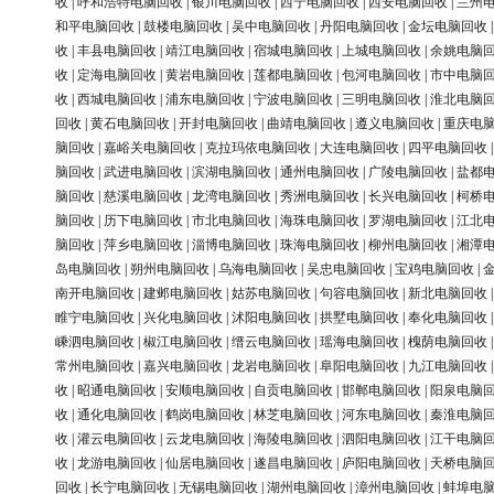
收
|
呼和浩特电脑回收
|
银川电脑回收
|
西宁电脑回收
|
西安电脑回收
|
兰州
和平电脑回收
|
鼓楼电脑回收
|
吴中电脑回收
|
丹阳电脑回收
|
金坛电脑回收
收
|
丰县电脑回收
|
靖江电脑回收
|
宿城电脑回收
|
上城电脑回收
|
余姚电脑
收
|
定海电脑回收
|
黄岩电脑回收
|
莲都电脑回收
|
包河电脑回收
|
市中电脑
收
|
西城电脑回收
|
浦东电脑回收
|
宁波电脑回收
|
三明电脑回收
|
淮北电脑
回收
|
黄石电脑回收
|
开封电脑回收
|
曲靖电脑回收
|
遵义电脑回收
|
重庆电
脑回收
|
嘉峪关电脑回收
|
克拉玛依电脑回收
|
大连电脑回收
|
四平电脑回收
脑回收
|
武进电脑回收
|
滨湖电脑回收
|
通州电脑回收
|
广陵电脑回收
|
盐都
脑回收
|
慈溪电脑回收
|
龙湾电脑回收
|
秀洲电脑回收
|
长兴电脑回收
|
柯桥
脑回收
|
历下电脑回收
|
市北电脑回收
|
海珠电脑回收
|
罗湖电脑回收
|
江北
脑回收
|
萍乡电脑回收
|
淄博电脑回收
|
珠海电脑回收
|
柳州电脑回收
|
湘潭
岛电脑回收
|
朔州电脑回收
|
乌海电脑回收
|
吴忠电脑回收
|
宝鸡电脑回收
|
南开电脑回收
|
建邺电脑回收
|
姑苏电脑回收
|
句容电脑回收
|
新北电脑回收
睢宁电脑回收
|
兴化电脑回收
|
沭阳电脑回收
|
拱墅电脑回收
|
奉化电脑回收
嵊泗电脑回收
|
椒江电脑回收
|
缙云电脑回收
|
瑶海电脑回收
|
槐荫电脑回收
常州电脑回收
|
嘉兴电脑回收
|
龙岩电脑回收
|
阜阳电脑回收
|
九江电脑回收
收
|
昭通电脑回收
|
安顺电脑回收
|
自贡电脑回收
|
邯郸电脑回收
|
阳泉电脑
收
|
通化电脑回收
|
鹤岗电脑回收
|
林芝电脑回收
|
河东电脑回收
|
秦淮电脑
收
|
灌云电脑回收
|
云龙电脑回收
|
海陵电脑回收
|
泗阳电脑回收
|
江干电脑
收
|
龙游电脑回收
|
仙居电脑回收
|
遂昌电脑回收
|
庐阳电脑回收
|
天桥电脑
回收
|
长宁电脑回收
|
无锡电脑回收
|
湖州电脑回收
|
漳州电脑回收
|
蚌埠电