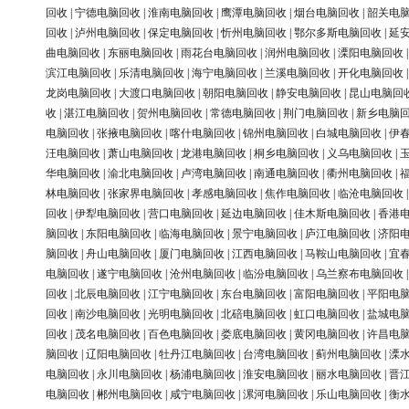
回收
|
宁德电脑回收
|
淮南电脑回收
|
鹰潭电脑回收
|
烟台电脑回收
|
韶关电
回收
|
泸州电脑回收
|
保定电脑回收
|
忻州电脑回收
|
鄂尔多斯电脑回收
|
延
曲电脑回收
|
东丽电脑回收
|
雨花台电脑回收
|
润州电脑回收
|
溧阳电脑回收
滨江电脑回收
|
乐清电脑回收
|
海宁电脑回收
|
兰溪电脑回收
|
开化电脑回收
龙岗电脑回收
|
大渡口电脑回收
|
朝阳电脑回收
|
静安电脑回收
|
昆山电脑回
收
|
湛江电脑回收
|
贺州电脑回收
|
常德电脑回收
|
荆门电脑回收
|
新乡电脑
电脑回收
|
张掖电脑回收
|
喀什电脑回收
|
锦州电脑回收
|
白城电脑回收
|
伊
汪电脑回收
|
萧山电脑回收
|
龙港电脑回收
|
桐乡电脑回收
|
义乌电脑回收
|
华电脑回收
|
渝北电脑回收
|
卢湾电脑回收
|
南通电脑回收
|
衢州电脑回收
|
林电脑回收
|
张家界电脑回收
|
孝感电脑回收
|
焦作电脑回收
|
临沧电脑回收
回收
|
伊犁电脑回收
|
营口电脑回收
|
延边电脑回收
|
佳木斯电脑回收
|
香港
脑回收
|
东阳电脑回收
|
临海电脑回收
|
景宁电脑回收
|
庐江电脑回收
|
济阳
脑回收
|
舟山电脑回收
|
厦门电脑回收
|
江西电脑回收
|
马鞍山电脑回收
|
宜
电脑回收
|
遂宁电脑回收
|
沧州电脑回收
|
临汾电脑回收
|
乌兰察布电脑回收
回收
|
北辰电脑回收
|
江宁电脑回收
|
东台电脑回收
|
富阳电脑回收
|
平阳电
回收
|
南沙电脑回收
|
光明电脑回收
|
北碚电脑回收
|
虹口电脑回收
|
盐城电
回收
|
茂名电脑回收
|
百色电脑回收
|
娄底电脑回收
|
黄冈电脑回收
|
许昌电
脑回收
|
辽阳电脑回收
|
牡丹江电脑回收
|
台湾电脑回收
|
蓟州电脑回收
|
溧
电脑回收
|
永川电脑回收
|
杨浦电脑回收
|
淮安电脑回收
|
丽水电脑回收
|
晋
电脑回收
|
郴州电脑回收
|
咸宁电脑回收
|
漯河电脑回收
|
乐山电脑回收
|
衡