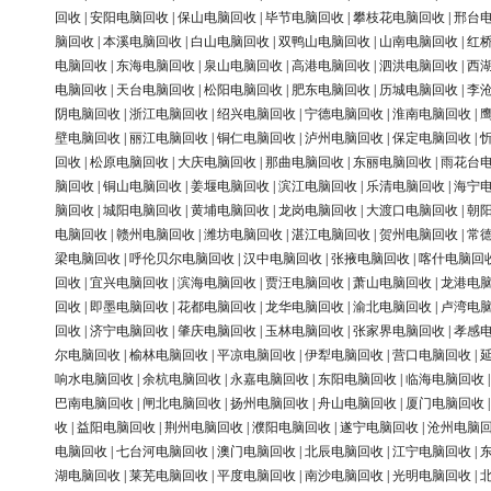
回收
|
安阳电脑回收
|
保山电脑回收
|
毕节电脑回收
|
攀枝花电脑回收
|
邢台
脑回收
|
本溪电脑回收
|
白山电脑回收
|
双鸭山电脑回收
|
山南电脑回收
|
红
电脑回收
|
东海电脑回收
|
泉山电脑回收
|
高港电脑回收
|
泗洪电脑回收
|
西
电脑回收
|
天台电脑回收
|
松阳电脑回收
|
肥东电脑回收
|
历城电脑回收
|
李
阴电脑回收
|
浙江电脑回收
|
绍兴电脑回收
|
宁德电脑回收
|
淮南电脑回收
|
壁电脑回收
|
丽江电脑回收
|
铜仁电脑回收
|
泸州电脑回收
|
保定电脑回收
|
回收
|
松原电脑回收
|
大庆电脑回收
|
那曲电脑回收
|
东丽电脑回收
|
雨花台
脑回收
|
铜山电脑回收
|
姜堰电脑回收
|
滨江电脑回收
|
乐清电脑回收
|
海宁
脑回收
|
城阳电脑回收
|
黄埔电脑回收
|
龙岗电脑回收
|
大渡口电脑回收
|
朝
电脑回收
|
赣州电脑回收
|
潍坊电脑回收
|
湛江电脑回收
|
贺州电脑回收
|
常
梁电脑回收
|
呼伦贝尔电脑回收
|
汉中电脑回收
|
张掖电脑回收
|
喀什电脑回
回收
|
宜兴电脑回收
|
滨海电脑回收
|
贾汪电脑回收
|
萧山电脑回收
|
龙港电
回收
|
即墨电脑回收
|
花都电脑回收
|
龙华电脑回收
|
渝北电脑回收
|
卢湾电
回收
|
济宁电脑回收
|
肇庆电脑回收
|
玉林电脑回收
|
张家界电脑回收
|
孝感
尔电脑回收
|
榆林电脑回收
|
平凉电脑回收
|
伊犁电脑回收
|
营口电脑回收
|
响水电脑回收
|
余杭电脑回收
|
永嘉电脑回收
|
东阳电脑回收
|
临海电脑回收
巴南电脑回收
|
闸北电脑回收
|
扬州电脑回收
|
舟山电脑回收
|
厦门电脑回收
收
|
益阳电脑回收
|
荆州电脑回收
|
濮阳电脑回收
|
遂宁电脑回收
|
沧州电脑
电脑回收
|
七台河电脑回收
|
澳门电脑回收
|
北辰电脑回收
|
江宁电脑回收
|
湖电脑回收
|
莱芜电脑回收
|
平度电脑回收
|
南沙电脑回收
|
光明电脑回收
|