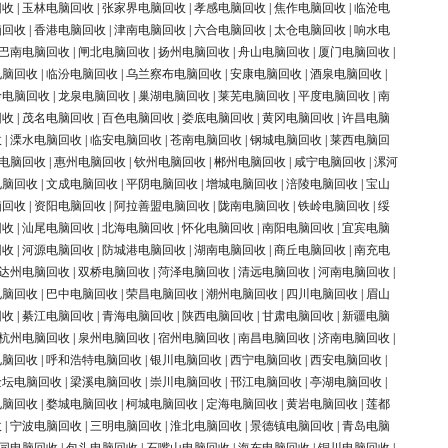
回收
|
玉林电脑回收
|
张家界电脑回收
|
孝感电脑回收
|
焦作电脑回收
|
临沧电
脑回收
|
香港电脑回收
|
津南电脑回收
|
六合电脑回收
|
太仓电脑回收
|
响水电
巴南电脑回收
|
闸北电脑回收
|
扬州电脑回收
|
舟山电脑回收
|
厦门电脑回收
|
电脑回收
|
临汾电脑回收
|
乌兰察布电脑回收
|
安康电脑回收
|
酒泉电脑回收
|
岭电脑回收
|
龙泉电脑回收
|
巢湖电脑回收
|
莱芜电脑回收
|
平度电脑回收
|
南
回收
|
茂名电脑回收
|
百色电脑回收
|
娄底电脑回收
|
黄冈电脑回收
|
许昌电脑
收
|
溧水电脑回收
|
临安电脑回收
|
苍南电脑回收
|
钢城电脑回收
|
莱西电脑回
电脑回收
|
惠州电脑回收
|
钦州电脑回收
|
郴州电脑回收
|
咸宁电脑回收
|
漯河
电脑回收
|
文成电脑回收
|
平阴电脑回收
|
增城电脑回收
|
涪陵电脑回收
|
宝山
脑回收
|
资阳电脑回收
|
阿拉善盟电脑回收
|
陇南电脑回收
|
铁岭电脑回收
|
绥
回收
|
汕尾电脑回收
|
北海电脑回收
|
怀化电脑回收
|
南阳电脑回收
|
宜宾电脑
回收
|
河源电脑回收
|
防城港电脑回收
|
湖南电脑回收
|
商丘电脑回收
|
南充电
达州电脑回收
|
双桥电脑回收
|
菏泽电脑回收
|
清远电脑回收
|
河南电脑回收
|
电脑回收
|
巴中电脑回收
|
荣昌电脑回收
|
潮州电脑回收
|
四川电脑回收
|
眉山
回收
|
綦江电脑回收
|
青海电脑回收
|
陕西电脑回收
|
甘肃电脑回收
|
新疆电脑
杭州电脑回收
|
泉州电脑回收
|
宿州电脑回收
|
南昌电脑回收
|
济南电脑回收
|
电脑回收
|
呼和浩特电脑回收
|
银川电脑回收
|
西宁电脑回收
|
西安电脑回收
|
金坛电脑回收
|
梁溪电脑回收
|
崇川电脑回收
|
邗江电脑回收
|
亭湖电脑回收
|
电脑回收
|
婺城电脑回收
|
柯城电脑回收
|
定海电脑回收
|
黄岩电脑回收
|
莲都
收
|
宁波电脑回收
|
三明电脑回收
|
淮北电脑回收
|
景德镇电脑回收
|
青岛电脑