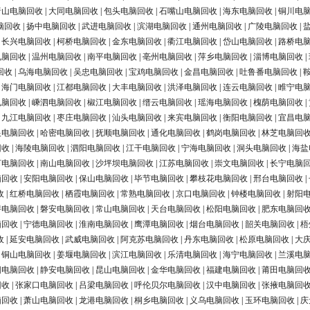
唐山电脑回收
|
大同电脑回收
|
包头电脑回收
|
石嘴山电脑回收
|
海东电脑回收
|
铜川电
脑回收
|
扬中电脑回收
|
武进电脑回收
|
滨湖电脑回收
|
通州电脑回收
|
广陵电脑回收
|
|
长兴电脑回收
|
柯桥电脑回收
|
金东电脑回收
|
衢江电脑回收
|
岱山电脑回收
|
路桥电
电脑回收
|
温州电脑回收
|
南平电脑回收
|
亳州电脑回收
|
萍乡电脑回收
|
淄博电脑回收
|
回收
|
乌海电脑回收
|
吴忠电脑回收
|
宝鸡电脑回收
|
金昌电脑回收
|
吐鲁番电脑回收
|
|
海门电脑回收
|
江都电脑回收
|
大丰电脑回收
|
洪泽电脑回收
|
连云电脑回收
|
睢宁电
电脑回收
|
嵊泗电脑回收
|
椒江电脑回收
|
缙云电脑回收
|
瑶海电脑回收
|
槐荫电脑回收
|
|
九江电脑回收
|
枣庄电脑回收
|
汕头电脑回收
|
来宾电脑回收
|
衡阳电脑回收
|
宜昌电
银电脑回收
|
哈密电脑回收
|
抚顺电脑回收
|
通化电脑回收
|
鹤岗电脑回收
|
林芝电脑回
回收
|
海陵电脑回收
|
泗阳电脑回收
|
江干电脑回收
|
宁海电脑回收
|
洞头电脑回收
|
海盐
河电脑回收
|
南山电脑回收
|
沙坪坝电脑回收
|
江苏电脑回收
|
崇文电脑回收
|
长宁电脑
脑回收
|
安阳电脑回收
|
保山电脑回收
|
毕节电脑回收
|
攀枝花电脑回收
|
邢台电脑回收
|
收
|
红桥电脑回收
|
栖霞电脑回收
|
常熟电脑回收
|
京口电脑回收
|
钟楼电脑回收
|
射阳
浔电脑回收
|
磐安电脑回收
|
常山电脑回收
|
天台电脑回收
|
松阳电脑回收
|
肥东电脑回
脑回收
|
宁德电脑回收
|
淮南电脑回收
|
鹰潭电脑回收
|
烟台电脑回收
|
韶关电脑回收
|
梧
收
|
延安电脑回收
|
武威电脑回收
|
阿克苏电脑回收
|
丹东电脑回收
|
松原电脑回收
|
大
|
铜山电脑回收
|
姜堰电脑回收
|
滨江电脑回收
|
乐清电脑回收
|
海宁电脑回收
|
兰溪电
阳电脑回收
|
静安电脑回收
|
昆山电脑回收
|
金华电脑回收
|
福建电脑回收
|
莆田电脑回
回收
|
张家口电脑回收
|
吕梁电脑回收
|
呼伦贝尔电脑回收
|
汉中电脑回收
|
张掖电脑回
脑回收
|
萧山电脑回收
|
龙港电脑回收
|
桐乡电脑回收
|
义乌电脑回收
|
玉环电脑回收
|
庆