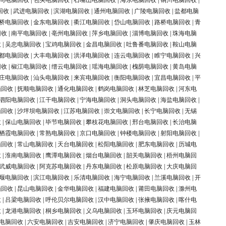
同电脑回收
|
包头电脑回收
|
石嘴山电脑回收
|
海东电脑回收
|
铜川电脑回收
|
回收
|
武进电脑回收
|
滨湖电脑回收
|
通州电脑回收
|
广陵电脑回收
|
盐都电脑
桥电脑回收
|
金东电脑回收
|
衢江电脑回收
|
岱山电脑回收
|
路桥电脑回收
|
青
回收
|
南平电脑回收
|
亳州电脑回收
|
萍乡电脑回收
|
淄博电脑回收
|
珠海电脑
收
|
吴忠电脑回收
|
宝鸡电脑回收
|
金昌电脑回收
|
吐鲁番电脑回收
|
鞍山电脑
都电脑回收
|
大丰电脑回收
|
洪泽电脑回收
|
连云电脑回收
|
睢宁电脑回收
|
兴
回收
|
椒江电脑回收
|
缙云电脑回收
|
瑶海电脑回收
|
槐荫电脑回收
|
黄岛电脑
庄电脑回收
|
汕头电脑回收
|
来宾电脑回收
|
衡阳电脑回收
|
宜昌电脑回收
|
平
脑回收
|
抚顺电脑回收
|
通化电脑回收
|
鹤岗电脑回收
|
林芝电脑回收
|
河东电
泗阳电脑回收
|
江干电脑回收
|
宁海电脑回收
|
洞头电脑回收
|
海盐电脑回收
|
脑回收
|
沙坪坝电脑回收
|
江苏电脑回收
|
崇文电脑回收
|
长宁电脑回收
|
无锡
收
|
保山电脑回收
|
毕节电脑回收
|
攀枝花电脑回收
|
邢台电脑回收
|
长治电脑
栖霞电脑回收
|
常熟电脑回收
|
京口电脑回收
|
钟楼电脑回收
|
射阳电脑回收
|
脑回收
|
常山电脑回收
|
天台电脑回收
|
松阳电脑回收
|
肥东电脑回收
|
历城电
收
|
淮南电脑回收
|
鹰潭电脑回收
|
烟台电脑回收
|
韶关电脑回收
|
梧州电脑回
武威电脑回收
|
阿克苏电脑回收
|
丹东电脑回收
|
松原电脑回收
|
大庆电脑回
堰电脑回收
|
滨江电脑回收
|
乐清电脑回收
|
海宁电脑回收
|
兰溪电脑回收
|
开
脑回收
|
昆山电脑回收
|
金华电脑回收
|
福建电脑回收
|
莆田电脑回收
|
滁州电
收
|
吕梁电脑回收
|
呼伦贝尔电脑回收
|
汉中电脑回收
|
张掖电脑回收
|
喀什电
收
|
龙港电脑回收
|
桐乡电脑回收
|
义乌电脑回收
|
玉环电脑回收
|
庆元电脑回
电脑回收
|
六安电脑回收
|
吉安电脑回收
|
济宁电脑回收
|
肇庆电脑回收
|
玉林