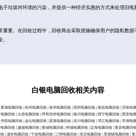
电子垃圾对环境的污染，并提供一种经济实惠的方式来处理旧电
常重要。在回收过程中，回收商会采取措施确保用户的隐私数据
全。
白银电脑回收相关内容
|
黄埔电脑回收
|
杭州电脑回收
|
泉州电脑回收
|
宿州电脑回收
|
南昌电脑回收
|
济南电
庄电脑回收
|
太原电脑回收
|
呼和浩特电脑回收
|
银川电脑回收
|
西宁电脑回收
|
西安电
|
丹阳电脑回收
|
金坛电脑回收
|
梁溪电脑回收
|
崇川电脑回收
|
邗江电脑回收
|
亭湖电
清电脑回收
|
越城电脑回收
|
婺城电脑回收
|
柯城电脑回收
|
定海电脑回收
|
黄岩电脑回
回收
|
浦东电脑回收
|
宁波电脑回收
|
三明电脑回收
|
淮北电脑回收
|
景德镇电脑回收
|
青