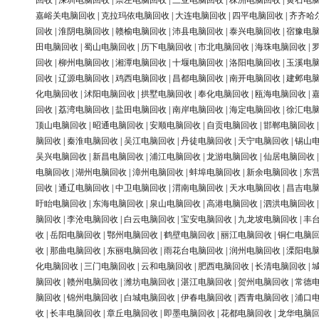
回收
|
深圳电脑回收
|
崇左电脑回收
|
三亚电脑回收
|
株洲电脑回收
|
黄石电
嘉峪关电脑回收
|
克拉玛依电脑回收
|
大连电脑回收
|
四平电脑回收
|
齐齐哈
回收
|
淮阴电脑回收
|
赣榆电脑回收
|
沛县电脑回收
|
泰兴电脑回收
|
宿豫电
田电脑回收
|
蜀山电脑回收
|
历下电脑回收
|
市北电脑回收
|
海珠电脑回收
|
回收
|
柳州电脑回收
|
湘潭电脑回收
|
十堰电脑回收
|
洛阳电脑回收
|
玉溪电
回收
|
辽源电脑回收
|
鸡西电脑回收
|
昌都电脑回收
|
南开电脑回收
|
建邺电
化电脑回收
|
沭阳电脑回收
|
拱墅电脑回收
|
奉化电脑回收
|
瓯海电脑回收
|
回收
|
荔湾电脑回收
|
盐田电脑回收
|
南岸电脑回收
|
海定电脑回收
|
徐汇电
顶山电脑回收
|
昭通电脑回收
|
安顺电脑回收
|
自贡电脑回收
|
邯郸电脑回收
脑回收
|
秦淮电脑回收
|
吴江电脑回收
|
丹徒电脑回收
|
天宁电脑回收
|
锡山
吴兴电脑回收
|
新昌电脑回收
|
浦江电脑回收
|
龙游电脑回收
|
仙居电脑回收
电脑回收
|
湖州电脑回收
|
漳州电脑回收
|
蚌埠电脑回收
|
新余电脑回收
|
东
回收
|
通辽电脑回收
|
中卫电脑回收
|
渭南电脑回收
|
天水电脑回收
|
昌吉电
盱眙电脑回收
|
东海电脑回收
|
泉山电脑回收
|
高港电脑回收
|
泗洪电脑回收
脑回收
|
李沧电脑回收
|
白云电脑回收
|
宝安电脑回收
|
九龙坡电脑回收
|
丰
收
|
岳阳电脑回收
|
鄂州电脑回收
|
鹤壁电脑回收
|
丽江电脑回收
|
铜仁电脑
收
|
那曲电脑回收
|
东丽电脑回收
|
雨花台电脑回收
|
润州电脑回收
|
溧阳电
化电脑回收
|
三门电脑回收
|
云和电脑回收
|
肥西电脑回收
|
长清电脑回收
|
脑回收
|
赣州电脑回收
|
潍坊电脑回收
|
湛江电脑回收
|
贺州电脑回收
|
常德
脑回收
|
锦州电脑回收
|
白城电脑回收
|
伊春电脑回收
|
西青电脑回收
|
浦口
收
|
长丰电脑回收
|
章丘电脑回收
|
即墨电脑回收
|
花都电脑回收
|
龙华电脑