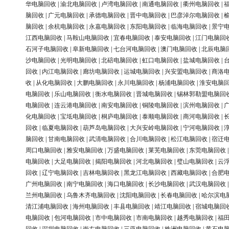
华电脑回收
|
渝北电脑回收
|
卢湾电脑回收
|
南通电脑回收
|
衢州电脑回收
|
脑回收
|
广元电脑回收
|
承德电脑回收
|
晋中电脑回收
|
巴彦淖尔电脑回收
|
脑回收
|
余杭电脑回收
|
永嘉电脑回收
|
东阳电脑回收
|
临海电脑回收
|
景宁
江西电脑回收
|
马鞍山电脑回收
|
宜春电脑回收
|
泰安电脑回收
|
江门电脑回
石河子电脑回收
|
阜新电脑回收
|
七台河电脑回收
|
澳门电脑回收
|
北辰电脑
沙电脑回收
|
光明电脑回收
|
北碚电脑回收
|
虹口电脑回收
|
盐城电脑回收
|
回收
|
内江电脑回收
|
廊坊电脑回收
|
运城电脑回收
|
兴安盟电脑回收
|
商洛
收
|
从化电脑回收
|
大鹏电脑回收
|
永川电脑回收
|
杨浦电脑回收
|
淮安电脑
电脑回收
|
乐山电脑回收
|
衡水电脑回收
|
晋城电脑回收
|
锡林郭勒盟电脑回
电脑回收
|
连云港电脑回收
|
南安电脑回收
|
铜陵电脑回收
|
滨州电脑回收
|
化电脑回收
|
宝坻电脑回收
|
桐庐电脑回收
|
泰顺电脑回收
|
商河电脑回收
|
回收
|
临夏电脑回收
|
葫芦岛电脑回收
|
大兴安岭电脑回收
|
宁河电脑回收
|
脑回收
|
甘南电脑回收
|
武清电脑回收
|
合川电脑回收
|
松江电脑回收
|
宿迁
周口电脑回收
|
雅安电脑回收
|
万盛电脑回收
|
莱芜电脑回收
|
东莞电脑回收
电脑回收
|
大足电脑回收
|
揭阳电脑回收
|
河北电脑回收
|
璧山电脑回收
|
云
回收
|
辽宁电脑回收
|
吉林电脑回收
|
黑龙江电脑回收
|
西藏电脑回收
|
合肥
广州电脑回收
|
南宁电脑回收
|
海口电脑回收
|
长沙电脑回收
|
武汉电脑回收
兰州电脑回收
|
乌鲁木齐电脑回收
|
沈阳电脑回收
|
长春电脑回收
|
哈尔滨电
清江浦电脑回收
|
海州电脑回收
|
丰县电脑回收
|
靖江电脑回收
|
宿城电脑回
电脑回收
|
包河电脑回收
|
市中电脑回收
|
市南电脑回收
|
越秀电脑回收
|
福