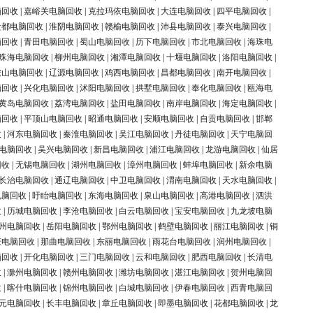
脑回收
|
嘉峪关电脑回收
|
克拉玛依电脑回收
|
大连电脑回收
|
四平电脑回收
|
盐都电脑回收
|
淮阴电脑回收
|
赣榆电脑回收
|
沛县电脑回收
|
泰兴电脑回收
|
脑回收
|
青田电脑回收
|
蜀山电脑回收
|
历下电脑回收
|
市北电脑回收
|
海珠电
珠海电脑回收
|
柳州电脑回收
|
湘潭电脑回收
|
十堰电脑回收
|
洛阳电脑回收
|
鞍山电脑回收
|
辽源电脑回收
|
鸡西电脑回收
|
昌都电脑回收
|
南开电脑回收
|
脑回收
|
兴化电脑回收
|
沭阳电脑回收
|
拱墅电脑回收
|
奉化电脑回收
|
瓯海电
黄岛电脑回收
|
荔湾电脑回收
|
盐田电脑回收
|
南岸电脑回收
|
海定电脑回收
|
脑回收
|
平顶山电脑回收
|
昭通电脑回收
|
安顺电脑回收
|
自贡电脑回收
|
邯郸
收
|
河东电脑回收
|
秦淮电脑回收
|
吴江电脑回收
|
丹徒电脑回收
|
天宁电脑回
电脑回收
|
吴兴电脑回收
|
新昌电脑回收
|
浦江电脑回收
|
龙游电脑回收
|
仙居
回收
|
无锡电脑回收
|
湖州电脑回收
|
漳州电脑回收
|
蚌埠电脑回收
|
新余电脑
长治电脑回收
|
通辽电脑回收
|
中卫电脑回收
|
渭南电脑回收
|
天水电脑回收
|
电脑回收
|
盱眙电脑回收
|
东海电脑回收
|
泉山电脑回收
|
高港电脑回收
|
泗洪
收
|
历城电脑回收
|
李沧电脑回收
|
白云电脑回收
|
宝安电脑回收
|
九龙坡电脑
州电脑回收
|
岳阳电脑回收
|
鄂州电脑回收
|
鹤壁电脑回收
|
丽江电脑回收
|
铜
庆电脑回收
|
那曲电脑回收
|
东丽电脑回收
|
雨花台电脑回收
|
润州电脑回收
|
脑回收
|
开化电脑回收
|
三门电脑回收
|
云和电脑回收
|
肥西电脑回收
|
长清电
收
|
滁州电脑回收
|
赣州电脑回收
|
潍坊电脑回收
|
湛江电脑回收
|
贺州电脑回
收
|
喀什电脑回收
|
锦州电脑回收
|
白城电脑回收
|
伊春电脑回收
|
西青电脑回
元电脑回收
|
长丰电脑回收
|
章丘电脑回收
|
即墨电脑回收
|
花都电脑回收
|
龙