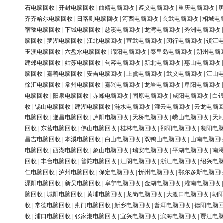
石电脑回收
|
开封电脑回收
|
曲靖电脑回收
|
遵义电脑回收
|
重庆电脑回收
|
齐齐哈尔电脑回收
|
日喀则电脑回收
|
河西电脑回收
|
玄武电脑回收
|
相城电
宿豫电脑回收
|
下城电脑回收
|
慈溪电脑回收
|
龙湾电脑回收
|
秀洲电脑回收
脑回收
|
罗湖电脑回收
|
江北电脑回收
|
宣武电脑回收
|
闵行电脑回收
|
镇江
玉溪电脑回收
|
六盘水电脑回收
|
绵阳电脑回收
|
秦皇岛电脑回收
|
朔州电脑
建邺电脑回收
|
姑苏电脑回收
|
句容电脑回收
|
新北电脑回收
|
惠山电脑回收
脑回收
|
嘉善电脑回收
|
安吉电脑回收
|
上虞电脑回收
|
武义电脑回收
|
江山
徐汇电脑回收
|
常州电脑回收
|
嘉兴电脑回收
|
龙岩电脑回收
|
阜阳电脑回收
电脑回收
|
阳泉电脑回收
|
赤峰电脑回收
|
固原电脑回收
|
咸阳电脑回收
|
白
收
|
锡山电脑回收
|
建湖电脑回收
|
涟水电脑回收
|
灌云电脑回收
|
云龙电脑
电脑回收
|
遂昌电脑回收
|
庐阳电脑回收
|
天桥电脑回收
|
崂山电脑回收
|
天
回收
|
东营电脑回收
|
佛山电脑回收
|
桂林电脑回收
|
邵阳电脑回收
|
襄阳电
昌吉电脑回收
|
本溪电脑回收
|
白山电脑回收
|
双鸭山电脑回收
|
山南电脑回
电脑回收
|
西湖电脑回收
|
象山电脑回收
|
瑞安电脑回收
|
平湖电脑回收
|
南
回收
|
丰台电脑回收
|
普陀电脑回收
|
江阴电脑回收
|
浙江电脑回收
|
绍兴电
仁电脑回收
|
泸州电脑回收
|
保定电脑回收
|
忻州电脑回收
|
鄂尔多斯电脑回
溧阳电脑回收
|
新吴电脑回收
|
阜宁电脑回收
|
金湖电脑回收
|
灌南电脑回收
脑回收
|
城阳电脑回收
|
黄埔电脑回收
|
龙岗电脑回收
|
大渡口电脑回收
|
朝
收
|
常德电脑回收
|
荆门电脑回收
|
新乡电脑回收
|
普洱电脑回收
|
德阳电脑
收
|
浦口电脑回收
|
张家港电脑回收
|
宜兴电脑回收
|
滨海电脑回收
|
贾汪电