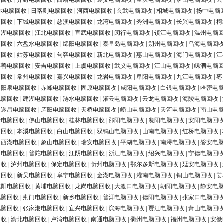
脑回收
|
开封电脑回收
|
曲靖电脑回收
|
遵义电脑回收
|
重庆电脑回收
|
唐山电脑回收
|
大
尔电脑回收
|
日喀则电脑回收
|
河西电脑回收
|
玄武电脑回收
|
相城电脑回收
|
扬中电脑
脑回收
|
下城电脑回收
|
慈溪电脑回收
|
龙湾电脑回收
|
秀洲电脑回收
|
长兴电脑回收
|
柯
罗湖电脑回收
|
江北电脑回收
|
宣武电脑回收
|
闵行电脑回收
|
镇江电脑回收
|
温州电脑
脑回收
|
六盘水电脑回收
|
绵阳电脑回收
|
秦皇岛电脑回收
|
朔州电脑回收
|
乌海电脑回
脑回收
|
姑苏电脑回收
|
句容电脑回收
|
新北电脑回收
|
惠山电脑回收
|
海门电脑回收
|
江
嘉善电脑回收
|
安吉电脑回收
|
上虞电脑回收
|
武义电脑回收
|
江山电脑回收
|
嵊泗电脑
脑回收
|
常州电脑回收
|
嘉兴电脑回收
|
龙岩电脑回收
|
阜阳电脑回收
|
九江电脑回收
|
枣
|
阳泉电脑回收
|
赤峰电脑回收
|
固原电脑回收
|
咸阳电脑回收
|
白银电脑回收
|
哈密电
电脑回收
|
建湖电脑回收
|
涟水电脑回收
|
灌云电脑回收
|
云龙电脑回收
|
海陵电脑回收
|
|
遂昌电脑回收
|
庐阳电脑回收
|
天桥电脑回收
|
崂山电脑回收
|
天河电脑回收
|
南山电
营电脑回收
|
佛山电脑回收
|
桂林电脑回收
|
邵阳电脑回收
|
襄阳电脑回收
|
安阳电脑回
脑回收
|
本溪电脑回收
|
白山电脑回收
|
双鸭山电脑回收
|
山南电脑回收
|
红桥电脑回收
|
|
西湖电脑回收
|
象山电脑回收
|
瑞安电脑回收
|
平湖电脑回收
|
南浔电脑回收
|
磐安电
台电脑回收
|
普陀电脑回收
|
江阴电脑回收
|
浙江电脑回收
|
绍兴电脑回收
|
宁德电脑回
回收
|
泸州电脑回收
|
保定电脑回收
|
忻州电脑回收
|
鄂尔多斯电脑回收
|
延安电脑回收
|
脑回收
|
新吴电脑回收
|
阜宁电脑回收
|
金湖电脑回收
|
灌南电脑回收
|
铜山电脑回收
|
姜
城阳电脑回收
|
黄埔电脑回收
|
龙岗电脑回收
|
大渡口电脑回收
|
朝阳电脑回收
|
静安电
电脑回收
|
荆门电脑回收
|
新乡电脑回收
|
普洱电脑回收
|
德阳电脑回收
|
张家口电脑回
电脑回收
|
张家港电脑回收
|
宜兴电脑回收
|
滨海电脑回收
|
贾汪电脑回收
|
萧山电脑回
回收
|
渝北电脑回收
|
卢湾电脑回收
|
南通电脑回收
|
衢州电脑回收
|
福州电脑回收
|
安徽