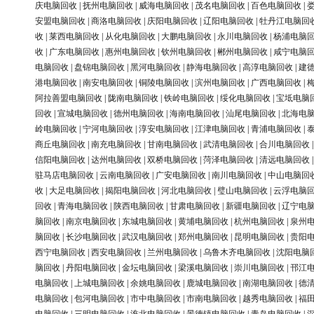
庆电脑回收
|
抚州电脑回收
|
威海电脑回收
|
茂名电脑回收
|
百色电脑回收
|
安盟电脑回收
|
商洛电脑回收
|
庆阳电脑回收
|
辽阳电脑回收
|
牡丹江电脑回
收
|
莱西电脑回收
|
从化电脑回收
|
大鹏电脑回收
|
永川电脑回收
|
杨浦电脑
收
|
广东电脑回收
|
惠州电脑回收
|
钦州电脑回收
|
郴州电脑回收
|
咸宁电脑
电脑回收
|
盘锦电脑回收
|
黑河电脑回收
|
静海电脑回收
|
高淳电脑回收
|
建
港电脑回收
|
南安电脑回收
|
铜陵电脑回收
|
滨州电脑回收
|
广西电脑回收
|
阿拉善盟电脑回收
|
陇南电脑回收
|
铁岭电脑回收
|
绥化电脑回收
|
宝坻电脑
回收
|
宣城电脑回收
|
德州电脑回收
|
海南电脑回收
|
汕尾电脑回收
|
北海电
岭电脑回收
|
宁河电脑回收
|
淳安电脑回收
|
江津电脑回收
|
青浦电脑回收
|
商丘电脑回收
|
南充电脑回收
|
甘南电脑回收
|
武清电脑回收
|
合川电脑回收
信阳电脑回收
|
达州电脑回收
|
双桥电脑回收
|
菏泽电脑回收
|
清远电脑回收
驻马店电脑回收
|
云南电脑回收
|
广安电脑回收
|
南川电脑回收
|
中山电脑回
收
|
大足电脑回收
|
揭阳电脑回收
|
河北电脑回收
|
璧山电脑回收
|
云浮电脑
回收
|
青海电脑回收
|
陕西电脑回收
|
甘肃电脑回收
|
新疆电脑回收
|
辽宁电
脑回收
|
南京电脑回收
|
东城电脑回收
|
黄埔电脑回收
|
杭州电脑回收
|
泉州
脑回收
|
长沙电脑回收
|
武汉电脑回收
|
郑州电脑回收
|
昆明电脑回收
|
贵阳
西宁电脑回收
|
西安电脑回收
|
兰州电脑回收
|
乌鲁木齐电脑回收
|
沈阳电脑
脑回收
|
丹阳电脑回收
|
金坛电脑回收
|
梁溪电脑回收
|
崇川电脑回收
|
邗江
电脑回收
|
上城电脑回收
|
余姚电脑回收
|
鹿城电脑回收
|
南湖电脑回收
|
德
电脑回收
|
包河电脑回收
|
市中电脑回收
|
市南电脑回收
|
越秀电脑回收
|
福