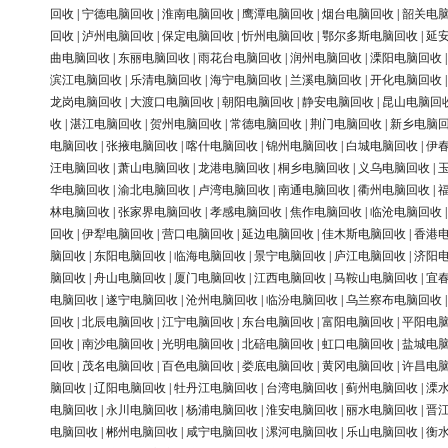
回收
|
宁德电脑回收
|
淮南电脑回收
|
鹰潭电脑回收
|
烟台电脑回收
|
韶关电
回收
|
泸州电脑回收
|
保定电脑回收
|
忻州电脑回收
|
鄂尔多斯电脑回收
|
延
曲电脑回收
|
东丽电脑回收
|
雨花台电脑回收
|
润州电脑回收
|
溧阳电脑回收
滨江电脑回收
|
乐清电脑回收
|
海宁电脑回收
|
兰溪电脑回收
|
开化电脑回收
龙岗电脑回收
|
大渡口电脑回收
|
朝阳电脑回收
|
静安电脑回收
|
昆山电脑回
收
|
湛江电脑回收
|
贺州电脑回收
|
常德电脑回收
|
荆门电脑回收
|
新乡电脑
电脑回收
|
张掖电脑回收
|
喀什电脑回收
|
锦州电脑回收
|
白城电脑回收
|
伊
汪电脑回收
|
萧山电脑回收
|
龙港电脑回收
|
桐乡电脑回收
|
义乌电脑回收
|
华电脑回收
|
渝北电脑回收
|
卢湾电脑回收
|
南通电脑回收
|
衢州电脑回收
|
林电脑回收
|
张家界电脑回收
|
孝感电脑回收
|
焦作电脑回收
|
临沧电脑回收
回收
|
伊犁电脑回收
|
营口电脑回收
|
延边电脑回收
|
佳木斯电脑回收
|
香港
脑回收
|
东阳电脑回收
|
临海电脑回收
|
景宁电脑回收
|
庐江电脑回收
|
济阳
脑回收
|
舟山电脑回收
|
厦门电脑回收
|
江西电脑回收
|
马鞍山电脑回收
|
宜
电脑回收
|
遂宁电脑回收
|
沧州电脑回收
|
临汾电脑回收
|
乌兰察布电脑回收
回收
|
北辰电脑回收
|
江宁电脑回收
|
东台电脑回收
|
富阳电脑回收
|
平阳电
回收
|
南沙电脑回收
|
光明电脑回收
|
北碚电脑回收
|
虹口电脑回收
|
盐城电
回收
|
茂名电脑回收
|
百色电脑回收
|
娄底电脑回收
|
黄冈电脑回收
|
许昌电
脑回收
|
辽阳电脑回收
|
牡丹江电脑回收
|
台湾电脑回收
|
蓟州电脑回收
|
溧
电脑回收
|
永川电脑回收
|
杨浦电脑回收
|
淮安电脑回收
|
丽水电脑回收
|
晋
电脑回收
|
郴州电脑回收
|
咸宁电脑回收
|
漯河电脑回收
|
乐山电脑回收
|
衡