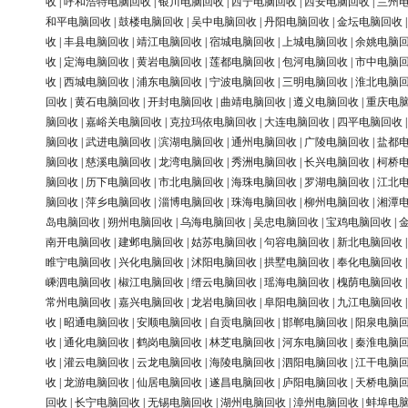
收
|
呼和浩特电脑回收
|
银川电脑回收
|
西宁电脑回收
|
西安电脑回收
|
兰州
和平电脑回收
|
鼓楼电脑回收
|
吴中电脑回收
|
丹阳电脑回收
|
金坛电脑回收
收
|
丰县电脑回收
|
靖江电脑回收
|
宿城电脑回收
|
上城电脑回收
|
余姚电脑
收
|
定海电脑回收
|
黄岩电脑回收
|
莲都电脑回收
|
包河电脑回收
|
市中电脑
收
|
西城电脑回收
|
浦东电脑回收
|
宁波电脑回收
|
三明电脑回收
|
淮北电脑
回收
|
黄石电脑回收
|
开封电脑回收
|
曲靖电脑回收
|
遵义电脑回收
|
重庆电
脑回收
|
嘉峪关电脑回收
|
克拉玛依电脑回收
|
大连电脑回收
|
四平电脑回收
脑回收
|
武进电脑回收
|
滨湖电脑回收
|
通州电脑回收
|
广陵电脑回收
|
盐都
脑回收
|
慈溪电脑回收
|
龙湾电脑回收
|
秀洲电脑回收
|
长兴电脑回收
|
柯桥
脑回收
|
历下电脑回收
|
市北电脑回收
|
海珠电脑回收
|
罗湖电脑回收
|
江北
脑回收
|
萍乡电脑回收
|
淄博电脑回收
|
珠海电脑回收
|
柳州电脑回收
|
湘潭
岛电脑回收
|
朔州电脑回收
|
乌海电脑回收
|
吴忠电脑回收
|
宝鸡电脑回收
|
南开电脑回收
|
建邺电脑回收
|
姑苏电脑回收
|
句容电脑回收
|
新北电脑回收
睢宁电脑回收
|
兴化电脑回收
|
沭阳电脑回收
|
拱墅电脑回收
|
奉化电脑回收
嵊泗电脑回收
|
椒江电脑回收
|
缙云电脑回收
|
瑶海电脑回收
|
槐荫电脑回收
常州电脑回收
|
嘉兴电脑回收
|
龙岩电脑回收
|
阜阳电脑回收
|
九江电脑回收
收
|
昭通电脑回收
|
安顺电脑回收
|
自贡电脑回收
|
邯郸电脑回收
|
阳泉电脑
收
|
通化电脑回收
|
鹤岗电脑回收
|
林芝电脑回收
|
河东电脑回收
|
秦淮电脑
收
|
灌云电脑回收
|
云龙电脑回收
|
海陵电脑回收
|
泗阳电脑回收
|
江干电脑
收
|
龙游电脑回收
|
仙居电脑回收
|
遂昌电脑回收
|
庐阳电脑回收
|
天桥电脑
回收
|
长宁电脑回收
|
无锡电脑回收
|
湖州电脑回收
|
漳州电脑回收
|
蚌埠电