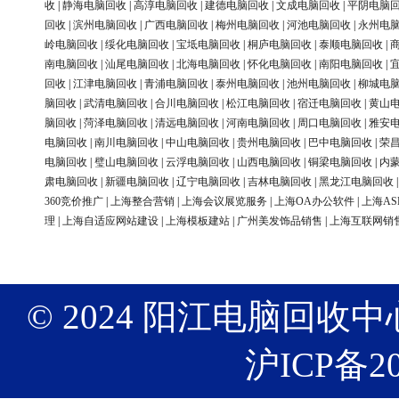
收
|
静海电脑回收
|
高淳电脑回收
|
建德电脑回收
|
文成电脑回收
|
平阴电脑
回收
|
滨州电脑回收
|
广西电脑回收
|
梅州电脑回收
|
河池电脑回收
|
永州电
岭电脑回收
|
绥化电脑回收
|
宝坻电脑回收
|
桐庐电脑回收
|
泰顺电脑回收
|
南电脑回收
|
汕尾电脑回收
|
北海电脑回收
|
怀化电脑回收
|
南阳电脑回收
|
回收
|
江津电脑回收
|
青浦电脑回收
|
泰州电脑回收
|
池州电脑回收
|
柳城电
脑回收
|
武清电脑回收
|
合川电脑回收
|
松江电脑回收
|
宿迁电脑回收
|
黄山
脑回收
|
菏泽电脑回收
|
清远电脑回收
|
河南电脑回收
|
周口电脑回收
|
雅安
电脑回收
|
南川电脑回收
|
中山电脑回收
|
贵州电脑回收
|
巴中电脑回收
|
荣
电脑回收
|
璧山电脑回收
|
云浮电脑回收
|
山西电脑回收
|
铜梁电脑回收
|
内
肃电脑回收
|
新疆电脑回收
|
辽宁电脑回收
|
吉林电脑回收
|
黑龙江电脑回收
360竞价推广
|
上海整合营销
|
上海会议展览服务
|
上海OA办公软件
|
上海AS
理
|
上海自适应网站建设
|
上海模板建站
|
广州美发饰品销售
|
上海互联网销
© 2024 阳江电脑回收中心 版权
沪ICP备20