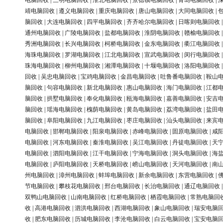
电脑回收
|
三明电脑回收
|
淮北电脑回收
|
景德镇电脑回收
|
青岛电脑回收
|
靖电脑回收
|
遵义电脑回收
|
重庆电脑回收
|
唐山电脑回收
|
大同电脑回收
|
脑回收
|
大连电脑回收
|
四平电脑回收
|
齐齐哈尔电脑回收
|
日喀则电脑回收
通州电脑回收
|
广陵电脑回收
|
盐都电脑回收
|
淮阴电脑回收
|
赣榆电脑回收
秀洲电脑回收
|
长兴电脑回收
|
柯桥电脑回收
|
金东电脑回收
|
衢江电脑回收
海珠电脑回收
|
罗湖电脑回收
|
江北电脑回收
|
宣武电脑回收
|
闵行电脑回收
珠海电脑回收
|
柳州电脑回收
|
湘潭电脑回收
|
十堰电脑回收
|
洛阳电脑回收
回收
|
吴忠电脑回收
|
宝鸡电脑回收
|
金昌电脑回收
|
吐鲁番电脑回收
|
鞍山
脑回收
|
句容电脑回收
|
新北电脑回收
|
惠山电脑回收
|
海门电脑回收
|
江都
脑回收
|
拱墅电脑回收
|
奉化电脑回收
|
瓯海电脑回收
|
嘉善电脑回收
|
安吉
脑回收
|
瑶海电脑回收
|
槐荫电脑回收
|
黄岛电脑回收
|
荔湾电脑回收
|
盐田
脑回收
|
阜阳电脑回收
|
九江电脑回收
|
枣庄电脑回收
|
汕头电脑回收
|
来宾
电脑回收
|
邯郸电脑回收
|
阳泉电脑回收
|
赤峰电脑回收
|
固原电脑回收
|
咸
电脑回收
|
河东电脑回收
|
秦淮电脑回收
|
吴江电脑回收
|
丹徒电脑回收
|
天
电脑回收
|
泗阳电脑回收
|
江干电脑回收
|
宁海电脑回收
|
洞头电脑回收
|
海
电脑回收
|
庐阳电脑回收
|
天桥电脑回收
|
崂山电脑回收
|
天河电脑回收
|
南
州电脑回收
|
漳州电脑回收
|
蚌埠电脑回收
|
新余电脑回收
|
东营电脑回收
|
节电脑回收
|
攀枝花电脑回收
|
邢台电脑回收
|
长治电脑回收
|
通辽电脑回收
双鸭山电脑回收
|
山南电脑回收
|
红桥电脑回收
|
栖霞电脑回收
|
常熟电脑回
收
|
高港电脑回收
|
泗洪电脑回收
|
西湖电脑回收
|
象山电脑回收
|
瑞安电脑
收
|
肥东电脑回收
|
历城电脑回收
|
李沧电脑回收
|
白云电脑回收
|
宝安电脑