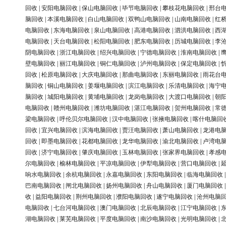
回收
|
安阳电脑回收
|
保山电脑回收
|
毕节电脑回收
|
攀枝花电脑回收
|
邢台
脑回收
|
本溪电脑回收
|
白山电脑回收
|
双鸭山电脑回收
|
山南电脑回收
|
红
电脑回收
|
东海电脑回收
|
泉山电脑回收
|
高港电脑回收
|
泗洪电脑回收
|
西
电脑回收
|
天台电脑回收
|
松阳电脑回收
|
肥东电脑回收
|
历城电脑回收
|
李
阴电脑回收
|
浙江电脑回收
|
绍兴电脑回收
|
宁德电脑回收
|
淮南电脑回收
|
壁电脑回收
|
丽江电脑回收
|
铜仁电脑回收
|
泸州电脑回收
|
保定电脑回收
|
回收
|
松原电脑回收
|
大庆电脑回收
|
那曲电脑回收
|
东丽电脑回收
|
雨花台
脑回收
|
铜山电脑回收
|
姜堰电脑回收
|
滨江电脑回收
|
乐清电脑回收
|
海宁
脑回收
|
城阳电脑回收
|
黄埔电脑回收
|
龙岗电脑回收
|
大渡口电脑回收
|
朝
电脑回收
|
赣州电脑回收
|
潍坊电脑回收
|
湛江电脑回收
|
贺州电脑回收
|
常
梁电脑回收
|
呼伦贝尔电脑回收
|
汉中电脑回收
|
张掖电脑回收
|
喀什电脑回
回收
|
宜兴电脑回收
|
滨海电脑回收
|
贾汪电脑回收
|
萧山电脑回收
|
龙港电
回收
|
即墨电脑回收
|
花都电脑回收
|
龙华电脑回收
|
渝北电脑回收
|
卢湾电
回收
|
济宁电脑回收
|
肇庆电脑回收
|
玉林电脑回收
|
张家界电脑回收
|
孝感
尔电脑回收
|
榆林电脑回收
|
平凉电脑回收
|
伊犁电脑回收
|
营口电脑回收
|
响水电脑回收
|
余杭电脑回收
|
永嘉电脑回收
|
东阳电脑回收
|
临海电脑回收
巴南电脑回收
|
闸北电脑回收
|
扬州电脑回收
|
舟山电脑回收
|
厦门电脑回收
收
|
益阳电脑回收
|
荆州电脑回收
|
濮阳电脑回收
|
遂宁电脑回收
|
沧州电脑
电脑回收
|
七台河电脑回收
|
澳门电脑回收
|
北辰电脑回收
|
江宁电脑回收
|
湖电脑回收
|
莱芜电脑回收
|
平度电脑回收
|
南沙电脑回收
|
光明电脑回收
|