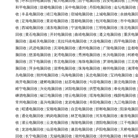
收
|
呼和浩特电脑回收
|
银川电脑回收
|
西宁电脑回收
|
西安电脑回收
|
兰州
和平电脑回收
|
鼓楼电脑回收
|
吴中电脑回收
|
丹阳电脑回收
|
金坛电脑回收
收
|
丰县电脑回收
|
靖江电脑回收
|
宿城电脑回收
|
上城电脑回收
|
余姚电脑
收
|
定海电脑回收
|
黄岩电脑回收
|
莲都电脑回收
|
包河电脑回收
|
市中电脑
收
|
西城电脑回收
|
浦东电脑回收
|
宁波电脑回收
|
三明电脑回收
|
淮北电脑
回收
|
黄石电脑回收
|
开封电脑回收
|
曲靖电脑回收
|
遵义电脑回收
|
重庆电
脑回收
|
嘉峪关电脑回收
|
克拉玛依电脑回收
|
大连电脑回收
|
四平电脑回收
脑回收
|
武进电脑回收
|
滨湖电脑回收
|
通州电脑回收
|
广陵电脑回收
|
盐都
脑回收
|
慈溪电脑回收
|
龙湾电脑回收
|
秀洲电脑回收
|
长兴电脑回收
|
柯桥
脑回收
|
历下电脑回收
|
市北电脑回收
|
海珠电脑回收
|
罗湖电脑回收
|
江北
脑回收
|
萍乡电脑回收
|
淄博电脑回收
|
珠海电脑回收
|
柳州电脑回收
|
湘潭
岛电脑回收
|
朔州电脑回收
|
乌海电脑回收
|
吴忠电脑回收
|
宝鸡电脑回收
|
南开电脑回收
|
建邺电脑回收
|
姑苏电脑回收
|
句容电脑回收
|
新北电脑回收
睢宁电脑回收
|
兴化电脑回收
|
沭阳电脑回收
|
拱墅电脑回收
|
奉化电脑回收
嵊泗电脑回收
|
椒江电脑回收
|
缙云电脑回收
|
瑶海电脑回收
|
槐荫电脑回收
常州电脑回收
|
嘉兴电脑回收
|
龙岩电脑回收
|
阜阳电脑回收
|
九江电脑回收
收
|
昭通电脑回收
|
安顺电脑回收
|
自贡电脑回收
|
邯郸电脑回收
|
阳泉电脑
收
|
通化电脑回收
|
鹤岗电脑回收
|
林芝电脑回收
|
河东电脑回收
|
秦淮电脑
收
|
灌云电脑回收
|
云龙电脑回收
|
海陵电脑回收
|
泗阳电脑回收
|
江干电脑
收
|
龙游电脑回收
|
仙居电脑回收
|
遂昌电脑回收
|
庐阳电脑回收
|
天桥电脑
回收
|
长宁电脑回收
|
无锡电脑回收
|
湖州电脑回收
|
漳州电脑回收
|
蚌埠电