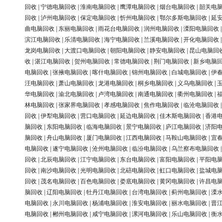
回收
|
宁德电脑回收
|
淮南电脑回收
|
鹰潭电脑回收
|
烟台电脑回收
|
韶关电
回收
|
泸州电脑回收
|
保定电脑回收
|
忻州电脑回收
|
鄂尔多斯电脑回收
|
延
曲电脑回收
|
东丽电脑回收
|
雨花台电脑回收
|
润州电脑回收
|
溧阳电脑回收
滨江电脑回收
|
乐清电脑回收
|
海宁电脑回收
|
兰溪电脑回收
|
开化电脑回收
龙岗电脑回收
|
大渡口电脑回收
|
朝阳电脑回收
|
静安电脑回收
|
昆山电脑回
收
|
湛江电脑回收
|
贺州电脑回收
|
常德电脑回收
|
荆门电脑回收
|
新乡电脑
电脑回收
|
张掖电脑回收
|
喀什电脑回收
|
锦州电脑回收
|
白城电脑回收
|
伊
汪电脑回收
|
萧山电脑回收
|
龙港电脑回收
|
桐乡电脑回收
|
义乌电脑回收
|
华电脑回收
|
渝北电脑回收
|
卢湾电脑回收
|
南通电脑回收
|
衢州电脑回收
|
林电脑回收
|
张家界电脑回收
|
孝感电脑回收
|
焦作电脑回收
|
临沧电脑回收
回收
|
伊犁电脑回收
|
营口电脑回收
|
延边电脑回收
|
佳木斯电脑回收
|
香港
脑回收
|
东阳电脑回收
|
临海电脑回收
|
景宁电脑回收
|
庐江电脑回收
|
济阳
脑回收
|
舟山电脑回收
|
厦门电脑回收
|
江西电脑回收
|
马鞍山电脑回收
|
宜
电脑回收
|
遂宁电脑回收
|
沧州电脑回收
|
临汾电脑回收
|
乌兰察布电脑回收
回收
|
北辰电脑回收
|
江宁电脑回收
|
东台电脑回收
|
富阳电脑回收
|
平阳电
回收
|
南沙电脑回收
|
光明电脑回收
|
北碚电脑回收
|
虹口电脑回收
|
盐城电
回收
|
茂名电脑回收
|
百色电脑回收
|
娄底电脑回收
|
黄冈电脑回收
|
许昌电
脑回收
|
辽阳电脑回收
|
牡丹江电脑回收
|
台湾电脑回收
|
蓟州电脑回收
|
溧
电脑回收
|
永川电脑回收
|
杨浦电脑回收
|
淮安电脑回收
|
丽水电脑回收
|
晋
电脑回收
|
郴州电脑回收
|
咸宁电脑回收
|
漯河电脑回收
|
乐山电脑回收
|
衡