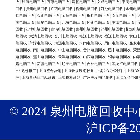
收
|
静海电脑回收
|
高淳电脑回收
|
建德电脑回收
|
文成电脑回收
|
平阴电脑
回收
|
滨州电脑回收
|
广西电脑回收
|
梅州电脑回收
|
河池电脑回收
|
永州电
岭电脑回收
|
绥化电脑回收
|
宝坻电脑回收
|
桐庐电脑回收
|
泰顺电脑回收
|
南电脑回收
|
汕尾电脑回收
|
北海电脑回收
|
怀化电脑回收
|
南阳电脑回收
|
回收
|
江津电脑回收
|
青浦电脑回收
|
泰州电脑回收
|
池州电脑回收
|
柳城电
脑回收
|
武清电脑回收
|
合川电脑回收
|
松江电脑回收
|
宿迁电脑回收
|
黄山
脑回收
|
菏泽电脑回收
|
清远电脑回收
|
河南电脑回收
|
周口电脑回收
|
雅安
电脑回收
|
南川电脑回收
|
中山电脑回收
|
贵州电脑回收
|
巴中电脑回收
|
荣
电脑回收
|
璧山电脑回收
|
云浮电脑回收
|
山西电脑回收
|
铜梁电脑回收
|
内
肃电脑回收
|
新疆电脑回收
|
辽宁电脑回收
|
吉林电脑回收
|
黑龙江电脑回收
360竞价推广
|
上海整合营销
|
上海会议展览服务
|
上海OA办公软件
|
上海AS
理
|
上海自适应网站建设
|
上海模板建站
|
广州美发饰品销售
|
上海互联网销
© 2024 泉州电脑回收中心 版权
沪ICP备20