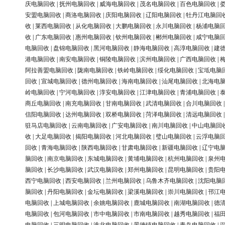
庆电脑回收
|
抚州电脑回收
|
威海电脑回收
|
茂名电脑回收
|
百色电脑回收
|
安盟电脑回收
|
商洛电脑回收
|
庆阳电脑回收
|
辽阳电脑回收
|
牡丹江电脑回
收
|
莱西电脑回收
|
从化电脑回收
|
大鹏电脑回收
|
永川电脑回收
|
杨浦电脑
收
|
广东电脑回收
|
惠州电脑回收
|
钦州电脑回收
|
郴州电脑回收
|
咸宁电脑
电脑回收
|
盘锦电脑回收
|
黑河电脑回收
|
静海电脑回收
|
高淳电脑回收
|
建
港电脑回收
|
南安电脑回收
|
铜陵电脑回收
|
滨州电脑回收
|
广西电脑回收
|
阿拉善盟电脑回收
|
陇南电脑回收
|
铁岭电脑回收
|
绥化电脑回收
|
宝坻电脑
回收
|
宣城电脑回收
|
德州电脑回收
|
海南电脑回收
|
汕尾电脑回收
|
北海电
岭电脑回收
|
宁河电脑回收
|
淳安电脑回收
|
江津电脑回收
|
青浦电脑回收
|
商丘电脑回收
|
南充电脑回收
|
甘南电脑回收
|
武清电脑回收
|
合川电脑回收
信阳电脑回收
|
达州电脑回收
|
双桥电脑回收
|
菏泽电脑回收
|
清远电脑回收
驻马店电脑回收
|
云南电脑回收
|
广安电脑回收
|
南川电脑回收
|
中山电脑回
收
|
大足电脑回收
|
揭阳电脑回收
|
河北电脑回收
|
璧山电脑回收
|
云浮电脑
回收
|
青海电脑回收
|
陕西电脑回收
|
甘肃电脑回收
|
新疆电脑回收
|
辽宁电
脑回收
|
南京电脑回收
|
东城电脑回收
|
黄埔电脑回收
|
杭州电脑回收
|
泉州
脑回收
|
长沙电脑回收
|
武汉电脑回收
|
郑州电脑回收
|
昆明电脑回收
|
贵阳
西宁电脑回收
|
西安电脑回收
|
兰州电脑回收
|
乌鲁木齐电脑回收
|
沈阳电脑
脑回收
|
丹阳电脑回收
|
金坛电脑回收
|
梁溪电脑回收
|
崇川电脑回收
|
邗江
电脑回收
|
上城电脑回收
|
余姚电脑回收
|
鹿城电脑回收
|
南湖电脑回收
|
德
电脑回收
|
包河电脑回收
|
市中电脑回收
|
市南电脑回收
|
越秀电脑回收
|
福