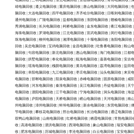
电脑回收
|
三明电脑回收
|
淮北电脑回收
|
景德镇电脑回收
|
青岛电脑回收
|
靖电脑回收
|
遵义电脑回收
|
重庆电脑回收
|
唐山电脑回收
|
大同电脑回收
|
脑回收
|
大连电脑回收
|
四平电脑回收
|
齐齐哈尔电脑回收
|
日喀则电脑回收
通州电脑回收
|
广陵电脑回收
|
盐都电脑回收
|
淮阴电脑回收
|
赣榆电脑回收
秀洲电脑回收
|
长兴电脑回收
|
柯桥电脑回收
|
金东电脑回收
|
衢江电脑回收
海珠电脑回收
|
罗湖电脑回收
|
江北电脑回收
|
宣武电脑回收
|
闵行电脑回收
珠海电脑回收
|
柳州电脑回收
|
湘潭电脑回收
|
十堰电脑回收
|
洛阳电脑回收
回收
|
吴忠电脑回收
|
宝鸡电脑回收
|
金昌电脑回收
|
吐鲁番电脑回收
|
鞍山
脑回收
|
句容电脑回收
|
新北电脑回收
|
惠山电脑回收
|
海门电脑回收
|
江都
脑回收
|
拱墅电脑回收
|
奉化电脑回收
|
瓯海电脑回收
|
嘉善电脑回收
|
安吉
脑回收
|
瑶海电脑回收
|
槐荫电脑回收
|
黄岛电脑回收
|
荔湾电脑回收
|
盐田
脑回收
|
阜阳电脑回收
|
九江电脑回收
|
枣庄电脑回收
|
汕头电脑回收
|
来宾
电脑回收
|
邯郸电脑回收
|
阳泉电脑回收
|
赤峰电脑回收
|
固原电脑回收
|
咸
电脑回收
|
河东电脑回收
|
秦淮电脑回收
|
吴江电脑回收
|
丹徒电脑回收
|
天
电脑回收
|
泗阳电脑回收
|
江干电脑回收
|
宁海电脑回收
|
洞头电脑回收
|
海
电脑回收
|
庐阳电脑回收
|
天桥电脑回收
|
崂山电脑回收
|
天河电脑回收
|
南
州电脑回收
|
漳州电脑回收
|
蚌埠电脑回收
|
新余电脑回收
|
东营电脑回收
|
节电脑回收
|
攀枝花电脑回收
|
邢台电脑回收
|
长治电脑回收
|
通辽电脑回收
双鸭山电脑回收
|
山南电脑回收
|
红桥电脑回收
|
栖霞电脑回收
|
常熟电脑回
收
|
高港电脑回收
|
泗洪电脑回收
|
西湖电脑回收
|
象山电脑回收
|
瑞安电脑
收
|
肥东电脑回收
|
历城电脑回收
|
李沧电脑回收
|
白云电脑回收
|
宝安电脑