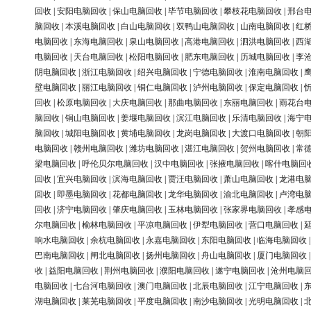
回收
|
安阳电脑回收
|
保山电脑回收
|
毕节电脑回收
|
攀枝花电脑回收
|
邢台
脑回收
|
本溪电脑回收
|
白山电脑回收
|
双鸭山电脑回收
|
山南电脑回收
|
红
电脑回收
|
东海电脑回收
|
泉山电脑回收
|
高港电脑回收
|
泗洪电脑回收
|
西
电脑回收
|
天台电脑回收
|
松阳电脑回收
|
肥东电脑回收
|
历城电脑回收
|
李
阴电脑回收
|
浙江电脑回收
|
绍兴电脑回收
|
宁德电脑回收
|
淮南电脑回收
|
壁电脑回收
|
丽江电脑回收
|
铜仁电脑回收
|
泸州电脑回收
|
保定电脑回收
|
回收
|
松原电脑回收
|
大庆电脑回收
|
那曲电脑回收
|
东丽电脑回收
|
雨花台
脑回收
|
铜山电脑回收
|
姜堰电脑回收
|
滨江电脑回收
|
乐清电脑回收
|
海宁
脑回收
|
城阳电脑回收
|
黄埔电脑回收
|
龙岗电脑回收
|
大渡口电脑回收
|
朝
电脑回收
|
赣州电脑回收
|
潍坊电脑回收
|
湛江电脑回收
|
贺州电脑回收
|
常
梁电脑回收
|
呼伦贝尔电脑回收
|
汉中电脑回收
|
张掖电脑回收
|
喀什电脑回
回收
|
宜兴电脑回收
|
滨海电脑回收
|
贾汪电脑回收
|
萧山电脑回收
|
龙港电
回收
|
即墨电脑回收
|
花都电脑回收
|
龙华电脑回收
|
渝北电脑回收
|
卢湾电
回收
|
济宁电脑回收
|
肇庆电脑回收
|
玉林电脑回收
|
张家界电脑回收
|
孝感
尔电脑回收
|
榆林电脑回收
|
平凉电脑回收
|
伊犁电脑回收
|
营口电脑回收
|
响水电脑回收
|
余杭电脑回收
|
永嘉电脑回收
|
东阳电脑回收
|
临海电脑回收
巴南电脑回收
|
闸北电脑回收
|
扬州电脑回收
|
舟山电脑回收
|
厦门电脑回收
收
|
益阳电脑回收
|
荆州电脑回收
|
濮阳电脑回收
|
遂宁电脑回收
|
沧州电脑
电脑回收
|
七台河电脑回收
|
澳门电脑回收
|
北辰电脑回收
|
江宁电脑回收
|
湖电脑回收
|
莱芜电脑回收
|
平度电脑回收
|
南沙电脑回收
|
光明电脑回收
|