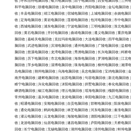
收
|
呼和浩特电脑回收
|
银川电脑回收
|
西宁电脑回收
|
西安电脑回收
|
兰州
和平电脑回收
|
鼓楼电脑回收
|
吴中电脑回收
|
丹阳电脑回收
|
金坛电脑回收
收
|
丰县电脑回收
|
靖江电脑回收
|
宿城电脑回收
|
上城电脑回收
|
余姚电脑
收
|
定海电脑回收
|
黄岩电脑回收
|
莲都电脑回收
|
包河电脑回收
|
市中电脑
收
|
西城电脑回收
|
浦东电脑回收
|
宁波电脑回收
|
三明电脑回收
|
淮北电脑
回收
|
黄石电脑回收
|
开封电脑回收
|
曲靖电脑回收
|
遵义电脑回收
|
重庆电
脑回收
|
嘉峪关电脑回收
|
克拉玛依电脑回收
|
大连电脑回收
|
四平电脑回收
脑回收
|
武进电脑回收
|
滨湖电脑回收
|
通州电脑回收
|
广陵电脑回收
|
盐都
脑回收
|
慈溪电脑回收
|
龙湾电脑回收
|
秀洲电脑回收
|
长兴电脑回收
|
柯桥
脑回收
|
历下电脑回收
|
市北电脑回收
|
海珠电脑回收
|
罗湖电脑回收
|
江北
脑回收
|
萍乡电脑回收
|
淄博电脑回收
|
珠海电脑回收
|
柳州电脑回收
|
湘潭
岛电脑回收
|
朔州电脑回收
|
乌海电脑回收
|
吴忠电脑回收
|
宝鸡电脑回收
|
南开电脑回收
|
建邺电脑回收
|
姑苏电脑回收
|
句容电脑回收
|
新北电脑回收
睢宁电脑回收
|
兴化电脑回收
|
沭阳电脑回收
|
拱墅电脑回收
|
奉化电脑回收
嵊泗电脑回收
|
椒江电脑回收
|
缙云电脑回收
|
瑶海电脑回收
|
槐荫电脑回收
常州电脑回收
|
嘉兴电脑回收
|
龙岩电脑回收
|
阜阳电脑回收
|
九江电脑回收
收
|
昭通电脑回收
|
安顺电脑回收
|
自贡电脑回收
|
邯郸电脑回收
|
阳泉电脑
收
|
通化电脑回收
|
鹤岗电脑回收
|
林芝电脑回收
|
河东电脑回收
|
秦淮电脑
收
|
灌云电脑回收
|
云龙电脑回收
|
海陵电脑回收
|
泗阳电脑回收
|
江干电脑
收
|
龙游电脑回收
|
仙居电脑回收
|
遂昌电脑回收
|
庐阳电脑回收
|
天桥电脑
回收
|
长宁电脑回收
|
无锡电脑回收
|
湖州电脑回收
|
漳州电脑回收
|
蚌埠电