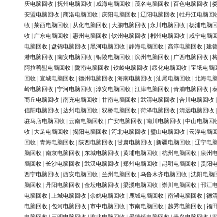
庆电脑回收
|
抚州电脑回收
|
威海电脑回收
|
茂名电脑回收
|
百色电脑回收
|
安盟电脑回收
|
商洛电脑回收
|
庆阳电脑回收
|
辽阳电脑回收
|
牡丹江电脑回
收
|
莱西电脑回收
|
从化电脑回收
|
大鹏电脑回收
|
永川电脑回收
|
杨浦电脑
收
|
广东电脑回收
|
惠州电脑回收
|
钦州电脑回收
|
郴州电脑回收
|
咸宁电脑
电脑回收
|
盘锦电脑回收
|
黑河电脑回收
|
静海电脑回收
|
高淳电脑回收
|
建
港电脑回收
|
南安电脑回收
|
铜陵电脑回收
|
滨州电脑回收
|
广西电脑回收
|
阿拉善盟电脑回收
|
陇南电脑回收
|
铁岭电脑回收
|
绥化电脑回收
|
宝坻电脑
回收
|
宣城电脑回收
|
德州电脑回收
|
海南电脑回收
|
汕尾电脑回收
|
北海电
岭电脑回收
|
宁河电脑回收
|
淳安电脑回收
|
江津电脑回收
|
青浦电脑回收
|
商丘电脑回收
|
南充电脑回收
|
甘南电脑回收
|
武清电脑回收
|
合川电脑回收
信阳电脑回收
|
达州电脑回收
|
双桥电脑回收
|
菏泽电脑回收
|
清远电脑回收
驻马店电脑回收
|
云南电脑回收
|
广安电脑回收
|
南川电脑回收
|
中山电脑回
收
|
大足电脑回收
|
揭阳电脑回收
|
河北电脑回收
|
璧山电脑回收
|
云浮电脑
回收
|
青海电脑回收
|
陕西电脑回收
|
甘肃电脑回收
|
新疆电脑回收
|
辽宁电
脑回收
|
南京电脑回收
|
东城电脑回收
|
黄埔电脑回收
|
杭州电脑回收
|
泉州
脑回收
|
长沙电脑回收
|
武汉电脑回收
|
郑州电脑回收
|
昆明电脑回收
|
贵阳
西宁电脑回收
|
西安电脑回收
|
兰州电脑回收
|
乌鲁木齐电脑回收
|
沈阳电脑
脑回收
|
丹阳电脑回收
|
金坛电脑回收
|
梁溪电脑回收
|
崇川电脑回收
|
邗江
电脑回收
|
上城电脑回收
|
余姚电脑回收
|
鹿城电脑回收
|
南湖电脑回收
|
德
电脑回收
|
包河电脑回收
|
市中电脑回收
|
市南电脑回收
|
越秀电脑回收
|
福