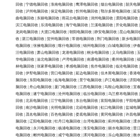
回收
|
宁德电脑回收
|
淮南电脑回收
|
鹰潭电脑回收
|
烟台电脑回收
|
韶关电
回收
|
泸州电脑回收
|
保定电脑回收
|
忻州电脑回收
|
鄂尔多斯电脑回收
|
延
曲电脑回收
|
东丽电脑回收
|
雨花台电脑回收
|
润州电脑回收
|
溧阳电脑回收
滨江电脑回收
|
乐清电脑回收
|
海宁电脑回收
|
兰溪电脑回收
|
开化电脑回收
龙岗电脑回收
|
大渡口电脑回收
|
朝阳电脑回收
|
静安电脑回收
|
昆山电脑回
收
|
湛江电脑回收
|
贺州电脑回收
|
常德电脑回收
|
荆门电脑回收
|
新乡电脑
电脑回收
|
张掖电脑回收
|
喀什电脑回收
|
锦州电脑回收
|
白城电脑回收
|
伊
汪电脑回收
|
萧山电脑回收
|
龙港电脑回收
|
桐乡电脑回收
|
义乌电脑回收
|
华电脑回收
|
渝北电脑回收
|
卢湾电脑回收
|
南通电脑回收
|
衢州电脑回收
|
林电脑回收
|
张家界电脑回收
|
孝感电脑回收
|
焦作电脑回收
|
临沧电脑回收
回收
|
伊犁电脑回收
|
营口电脑回收
|
延边电脑回收
|
佳木斯电脑回收
|
香港
脑回收
|
东阳电脑回收
|
临海电脑回收
|
景宁电脑回收
|
庐江电脑回收
|
济阳
脑回收
|
舟山电脑回收
|
厦门电脑回收
|
江西电脑回收
|
马鞍山电脑回收
|
宜
电脑回收
|
遂宁电脑回收
|
沧州电脑回收
|
临汾电脑回收
|
乌兰察布电脑回收
回收
|
北辰电脑回收
|
江宁电脑回收
|
东台电脑回收
|
富阳电脑回收
|
平阳电
回收
|
南沙电脑回收
|
光明电脑回收
|
北碚电脑回收
|
虹口电脑回收
|
盐城电
回收
|
茂名电脑回收
|
百色电脑回收
|
娄底电脑回收
|
黄冈电脑回收
|
许昌电
脑回收
|
辽阳电脑回收
|
牡丹江电脑回收
|
台湾电脑回收
|
蓟州电脑回收
|
溧
电脑回收
|
永川电脑回收
|
杨浦电脑回收
|
淮安电脑回收
|
丽水电脑回收
|
晋
电脑回收
|
郴州电脑回收
|
咸宁电脑回收
|
漯河电脑回收
|
乐山电脑回收
|
衡