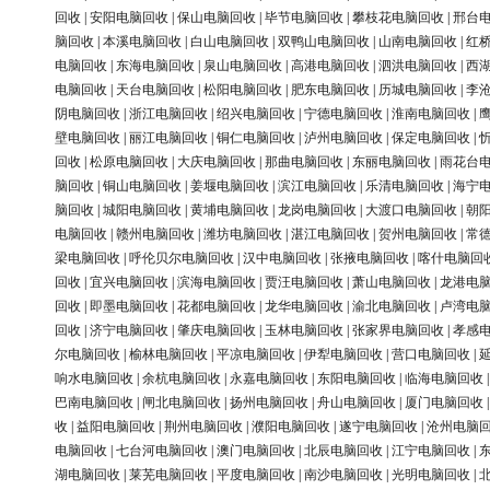
回收
|
安阳电脑回收
|
保山电脑回收
|
毕节电脑回收
|
攀枝花电脑回收
|
邢台
脑回收
|
本溪电脑回收
|
白山电脑回收
|
双鸭山电脑回收
|
山南电脑回收
|
红
电脑回收
|
东海电脑回收
|
泉山电脑回收
|
高港电脑回收
|
泗洪电脑回收
|
西
电脑回收
|
天台电脑回收
|
松阳电脑回收
|
肥东电脑回收
|
历城电脑回收
|
李
阴电脑回收
|
浙江电脑回收
|
绍兴电脑回收
|
宁德电脑回收
|
淮南电脑回收
|
壁电脑回收
|
丽江电脑回收
|
铜仁电脑回收
|
泸州电脑回收
|
保定电脑回收
|
回收
|
松原电脑回收
|
大庆电脑回收
|
那曲电脑回收
|
东丽电脑回收
|
雨花台
脑回收
|
铜山电脑回收
|
姜堰电脑回收
|
滨江电脑回收
|
乐清电脑回收
|
海宁
脑回收
|
城阳电脑回收
|
黄埔电脑回收
|
龙岗电脑回收
|
大渡口电脑回收
|
朝
电脑回收
|
赣州电脑回收
|
潍坊电脑回收
|
湛江电脑回收
|
贺州电脑回收
|
常
梁电脑回收
|
呼伦贝尔电脑回收
|
汉中电脑回收
|
张掖电脑回收
|
喀什电脑回
回收
|
宜兴电脑回收
|
滨海电脑回收
|
贾汪电脑回收
|
萧山电脑回收
|
龙港电
回收
|
即墨电脑回收
|
花都电脑回收
|
龙华电脑回收
|
渝北电脑回收
|
卢湾电
回收
|
济宁电脑回收
|
肇庆电脑回收
|
玉林电脑回收
|
张家界电脑回收
|
孝感
尔电脑回收
|
榆林电脑回收
|
平凉电脑回收
|
伊犁电脑回收
|
营口电脑回收
|
响水电脑回收
|
余杭电脑回收
|
永嘉电脑回收
|
东阳电脑回收
|
临海电脑回收
巴南电脑回收
|
闸北电脑回收
|
扬州电脑回收
|
舟山电脑回收
|
厦门电脑回收
收
|
益阳电脑回收
|
荆州电脑回收
|
濮阳电脑回收
|
遂宁电脑回收
|
沧州电脑
电脑回收
|
七台河电脑回收
|
澳门电脑回收
|
北辰电脑回收
|
江宁电脑回收
|
湖电脑回收
|
莱芜电脑回收
|
平度电脑回收
|
南沙电脑回收
|
光明电脑回收
|