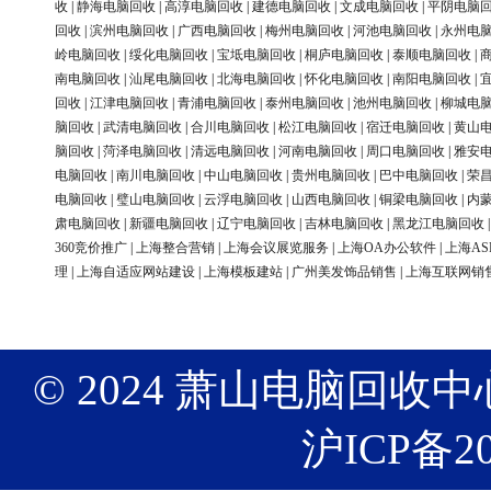
收
|
静海电脑回收
|
高淳电脑回收
|
建德电脑回收
|
文成电脑回收
|
平阴电脑
回收
|
滨州电脑回收
|
广西电脑回收
|
梅州电脑回收
|
河池电脑回收
|
永州电
岭电脑回收
|
绥化电脑回收
|
宝坻电脑回收
|
桐庐电脑回收
|
泰顺电脑回收
|
南电脑回收
|
汕尾电脑回收
|
北海电脑回收
|
怀化电脑回收
|
南阳电脑回收
|
回收
|
江津电脑回收
|
青浦电脑回收
|
泰州电脑回收
|
池州电脑回收
|
柳城电
脑回收
|
武清电脑回收
|
合川电脑回收
|
松江电脑回收
|
宿迁电脑回收
|
黄山
脑回收
|
菏泽电脑回收
|
清远电脑回收
|
河南电脑回收
|
周口电脑回收
|
雅安
电脑回收
|
南川电脑回收
|
中山电脑回收
|
贵州电脑回收
|
巴中电脑回收
|
荣
电脑回收
|
璧山电脑回收
|
云浮电脑回收
|
山西电脑回收
|
铜梁电脑回收
|
内
肃电脑回收
|
新疆电脑回收
|
辽宁电脑回收
|
吉林电脑回收
|
黑龙江电脑回收
360竞价推广
|
上海整合营销
|
上海会议展览服务
|
上海OA办公软件
|
上海AS
理
|
上海自适应网站建设
|
上海模板建站
|
广州美发饰品销售
|
上海互联网销
© 2024 萧山电脑回收中心 版权
沪ICP备20