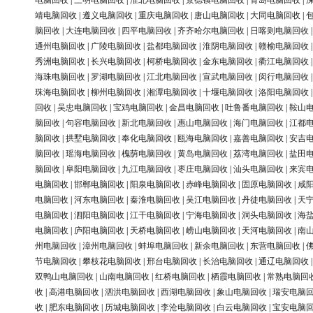
电脑回收
|
三明电脑回收
|
淮北电脑回收
|
景德镇电脑回收
|
青岛电脑回收
|
靖电脑回收
|
遵义电脑回收
|
重庆电脑回收
|
唐山电脑回收
|
大同电脑回收
|
脑回收
|
大连电脑回收
|
四平电脑回收
|
齐齐哈尔电脑回收
|
日喀则电脑回收
通州电脑回收
|
广陵电脑回收
|
盐都电脑回收
|
淮阴电脑回收
|
赣榆电脑回收
秀洲电脑回收
|
长兴电脑回收
|
柯桥电脑回收
|
金东电脑回收
|
衢江电脑回收
海珠电脑回收
|
罗湖电脑回收
|
江北电脑回收
|
宣武电脑回收
|
闵行电脑回收
珠海电脑回收
|
柳州电脑回收
|
湘潭电脑回收
|
十堰电脑回收
|
洛阳电脑回收
回收
|
吴忠电脑回收
|
宝鸡电脑回收
|
金昌电脑回收
|
吐鲁番电脑回收
|
鞍山
脑回收
|
句容电脑回收
|
新北电脑回收
|
惠山电脑回收
|
海门电脑回收
|
江都
脑回收
|
拱墅电脑回收
|
奉化电脑回收
|
瓯海电脑回收
|
嘉善电脑回收
|
安吉
脑回收
|
瑶海电脑回收
|
槐荫电脑回收
|
黄岛电脑回收
|
荔湾电脑回收
|
盐田
脑回收
|
阜阳电脑回收
|
九江电脑回收
|
枣庄电脑回收
|
汕头电脑回收
|
来宾
电脑回收
|
邯郸电脑回收
|
阳泉电脑回收
|
赤峰电脑回收
|
固原电脑回收
|
咸
电脑回收
|
河东电脑回收
|
秦淮电脑回收
|
吴江电脑回收
|
丹徒电脑回收
|
天
电脑回收
|
泗阳电脑回收
|
江干电脑回收
|
宁海电脑回收
|
洞头电脑回收
|
海
电脑回收
|
庐阳电脑回收
|
天桥电脑回收
|
崂山电脑回收
|
天河电脑回收
|
南
州电脑回收
|
漳州电脑回收
|
蚌埠电脑回收
|
新余电脑回收
|
东营电脑回收
|
节电脑回收
|
攀枝花电脑回收
|
邢台电脑回收
|
长治电脑回收
|
通辽电脑回收
双鸭山电脑回收
|
山南电脑回收
|
红桥电脑回收
|
栖霞电脑回收
|
常熟电脑回
收
|
高港电脑回收
|
泗洪电脑回收
|
西湖电脑回收
|
象山电脑回收
|
瑞安电脑
收
|
肥东电脑回收
|
历城电脑回收
|
李沧电脑回收
|
白云电脑回收
|
宝安电脑