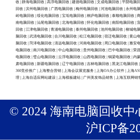
收
|
静海电脑回收
|
高淳电脑回收
|
建德电脑回收
|
文成电脑回收
|
平阴电脑
回收
|
滨州电脑回收
|
广西电脑回收
|
梅州电脑回收
|
河池电脑回收
|
永州电
岭电脑回收
|
绥化电脑回收
|
宝坻电脑回收
|
桐庐电脑回收
|
泰顺电脑回收
|
南电脑回收
|
汕尾电脑回收
|
北海电脑回收
|
怀化电脑回收
|
南阳电脑回收
|
回收
|
江津电脑回收
|
青浦电脑回收
|
泰州电脑回收
|
池州电脑回收
|
柳城电
脑回收
|
武清电脑回收
|
合川电脑回收
|
松江电脑回收
|
宿迁电脑回收
|
黄山
脑回收
|
菏泽电脑回收
|
清远电脑回收
|
河南电脑回收
|
周口电脑回收
|
雅安
电脑回收
|
南川电脑回收
|
中山电脑回收
|
贵州电脑回收
|
巴中电脑回收
|
荣
电脑回收
|
璧山电脑回收
|
云浮电脑回收
|
山西电脑回收
|
铜梁电脑回收
|
内
肃电脑回收
|
新疆电脑回收
|
辽宁电脑回收
|
吉林电脑回收
|
黑龙江电脑回收
360竞价推广
|
上海整合营销
|
上海会议展览服务
|
上海OA办公软件
|
上海AS
理
|
上海自适应网站建设
|
上海模板建站
|
广州美发饰品销售
|
上海互联网销
© 2024 海南电脑回收中心 版权
沪ICP备20