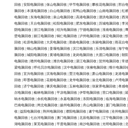
回收
|
安阳电脑回收
|
保山电脑回收
|
毕节电脑回收
|
攀枝花电脑回收
|
邢台
脑回收
|
本溪电脑回收
|
白山电脑回收
|
双鸭山电脑回收
|
山南电脑回收
|
红
电脑回收
|
东海电脑回收
|
泉山电脑回收
|
高港电脑回收
|
泗洪电脑回收
|
西
电脑回收
|
天台电脑回收
|
松阳电脑回收
|
肥东电脑回收
|
历城电脑回收
|
李
阴电脑回收
|
浙江电脑回收
|
绍兴电脑回收
|
宁德电脑回收
|
淮南电脑回收
|
壁电脑回收
|
丽江电脑回收
|
铜仁电脑回收
|
泸州电脑回收
|
保定电脑回收
|
回收
|
松原电脑回收
|
大庆电脑回收
|
那曲电脑回收
|
东丽电脑回收
|
雨花台
脑回收
|
铜山电脑回收
|
姜堰电脑回收
|
滨江电脑回收
|
乐清电脑回收
|
海宁
脑回收
|
城阳电脑回收
|
黄埔电脑回收
|
龙岗电脑回收
|
大渡口电脑回收
|
朝
电脑回收
|
赣州电脑回收
|
潍坊电脑回收
|
湛江电脑回收
|
贺州电脑回收
|
常
梁电脑回收
|
呼伦贝尔电脑回收
|
汉中电脑回收
|
张掖电脑回收
|
喀什电脑回
回收
|
宜兴电脑回收
|
滨海电脑回收
|
贾汪电脑回收
|
萧山电脑回收
|
龙港电
回收
|
即墨电脑回收
|
花都电脑回收
|
龙华电脑回收
|
渝北电脑回收
|
卢湾电
回收
|
济宁电脑回收
|
肇庆电脑回收
|
玉林电脑回收
|
张家界电脑回收
|
孝感
尔电脑回收
|
榆林电脑回收
|
平凉电脑回收
|
伊犁电脑回收
|
营口电脑回收
|
响水电脑回收
|
余杭电脑回收
|
永嘉电脑回收
|
东阳电脑回收
|
临海电脑回收
巴南电脑回收
|
闸北电脑回收
|
扬州电脑回收
|
舟山电脑回收
|
厦门电脑回收
收
|
益阳电脑回收
|
荆州电脑回收
|
濮阳电脑回收
|
遂宁电脑回收
|
沧州电脑
电脑回收
|
七台河电脑回收
|
澳门电脑回收
|
北辰电脑回收
|
江宁电脑回收
|
湖电脑回收
|
莱芜电脑回收
|
平度电脑回收
|
南沙电脑回收
|
光明电脑回收
|