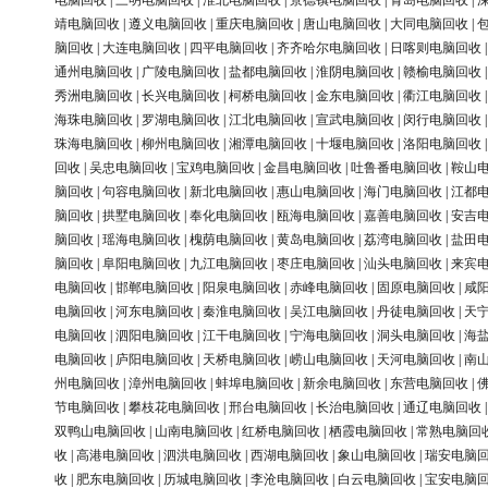
电脑回收
|
三明电脑回收
|
淮北电脑回收
|
景德镇电脑回收
|
青岛电脑回收
|
靖电脑回收
|
遵义电脑回收
|
重庆电脑回收
|
唐山电脑回收
|
大同电脑回收
|
脑回收
|
大连电脑回收
|
四平电脑回收
|
齐齐哈尔电脑回收
|
日喀则电脑回收
通州电脑回收
|
广陵电脑回收
|
盐都电脑回收
|
淮阴电脑回收
|
赣榆电脑回收
秀洲电脑回收
|
长兴电脑回收
|
柯桥电脑回收
|
金东电脑回收
|
衢江电脑回收
海珠电脑回收
|
罗湖电脑回收
|
江北电脑回收
|
宣武电脑回收
|
闵行电脑回收
珠海电脑回收
|
柳州电脑回收
|
湘潭电脑回收
|
十堰电脑回收
|
洛阳电脑回收
回收
|
吴忠电脑回收
|
宝鸡电脑回收
|
金昌电脑回收
|
吐鲁番电脑回收
|
鞍山
脑回收
|
句容电脑回收
|
新北电脑回收
|
惠山电脑回收
|
海门电脑回收
|
江都
脑回收
|
拱墅电脑回收
|
奉化电脑回收
|
瓯海电脑回收
|
嘉善电脑回收
|
安吉
脑回收
|
瑶海电脑回收
|
槐荫电脑回收
|
黄岛电脑回收
|
荔湾电脑回收
|
盐田
脑回收
|
阜阳电脑回收
|
九江电脑回收
|
枣庄电脑回收
|
汕头电脑回收
|
来宾
电脑回收
|
邯郸电脑回收
|
阳泉电脑回收
|
赤峰电脑回收
|
固原电脑回收
|
咸
电脑回收
|
河东电脑回收
|
秦淮电脑回收
|
吴江电脑回收
|
丹徒电脑回收
|
天
电脑回收
|
泗阳电脑回收
|
江干电脑回收
|
宁海电脑回收
|
洞头电脑回收
|
海
电脑回收
|
庐阳电脑回收
|
天桥电脑回收
|
崂山电脑回收
|
天河电脑回收
|
南
州电脑回收
|
漳州电脑回收
|
蚌埠电脑回收
|
新余电脑回收
|
东营电脑回收
|
节电脑回收
|
攀枝花电脑回收
|
邢台电脑回收
|
长治电脑回收
|
通辽电脑回收
双鸭山电脑回收
|
山南电脑回收
|
红桥电脑回收
|
栖霞电脑回收
|
常熟电脑回
收
|
高港电脑回收
|
泗洪电脑回收
|
西湖电脑回收
|
象山电脑回收
|
瑞安电脑
收
|
肥东电脑回收
|
历城电脑回收
|
李沧电脑回收
|
白云电脑回收
|
宝安电脑