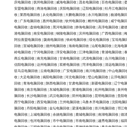
庆电脑回收
|
抚州电脑回收
|
威海电脑回收
|
茂名电脑回收
|
百色电脑回收
|
安盟电脑回收
|
商洛电脑回收
|
庆阳电脑回收
|
辽阳电脑回收
|
牡丹江电脑回
收
|
莱西电脑回收
|
从化电脑回收
|
大鹏电脑回收
|
永川电脑回收
|
杨浦电脑
收
|
广东电脑回收
|
惠州电脑回收
|
钦州电脑回收
|
郴州电脑回收
|
咸宁电脑
电脑回收
|
盘锦电脑回收
|
黑河电脑回收
|
静海电脑回收
|
高淳电脑回收
|
建
港电脑回收
|
南安电脑回收
|
铜陵电脑回收
|
滨州电脑回收
|
广西电脑回收
|
阿拉善盟电脑回收
|
陇南电脑回收
|
铁岭电脑回收
|
绥化电脑回收
|
宝坻电脑
回收
|
宣城电脑回收
|
德州电脑回收
|
海南电脑回收
|
汕尾电脑回收
|
北海电
岭电脑回收
|
宁河电脑回收
|
淳安电脑回收
|
江津电脑回收
|
青浦电脑回收
|
商丘电脑回收
|
南充电脑回收
|
甘南电脑回收
|
武清电脑回收
|
合川电脑回收
信阳电脑回收
|
达州电脑回收
|
双桥电脑回收
|
菏泽电脑回收
|
清远电脑回收
驻马店电脑回收
|
云南电脑回收
|
广安电脑回收
|
南川电脑回收
|
中山电脑回
收
|
大足电脑回收
|
揭阳电脑回收
|
河北电脑回收
|
璧山电脑回收
|
云浮电脑
回收
|
青海电脑回收
|
陕西电脑回收
|
甘肃电脑回收
|
新疆电脑回收
|
辽宁电
脑回收
|
南京电脑回收
|
东城电脑回收
|
黄埔电脑回收
|
杭州电脑回收
|
泉州
脑回收
|
长沙电脑回收
|
武汉电脑回收
|
郑州电脑回收
|
昆明电脑回收
|
贵阳
西宁电脑回收
|
西安电脑回收
|
兰州电脑回收
|
乌鲁木齐电脑回收
|
沈阳电脑
脑回收
|
丹阳电脑回收
|
金坛电脑回收
|
梁溪电脑回收
|
崇川电脑回收
|
邗江
电脑回收
|
上城电脑回收
|
余姚电脑回收
|
鹿城电脑回收
|
南湖电脑回收
|
德
电脑回收
|
包河电脑回收
|
市中电脑回收
|
市南电脑回收
|
越秀电脑回收
|
福