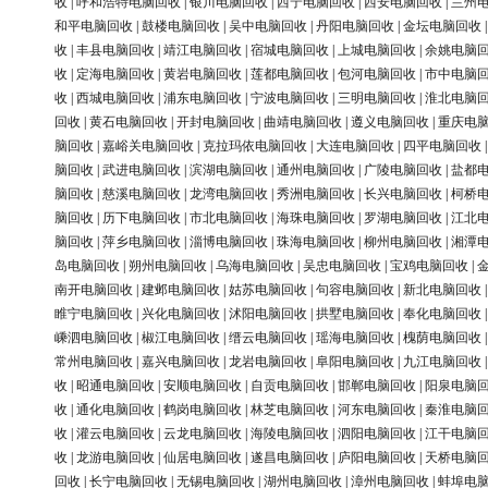
收
|
呼和浩特电脑回收
|
银川电脑回收
|
西宁电脑回收
|
西安电脑回收
|
兰州
和平电脑回收
|
鼓楼电脑回收
|
吴中电脑回收
|
丹阳电脑回收
|
金坛电脑回收
收
|
丰县电脑回收
|
靖江电脑回收
|
宿城电脑回收
|
上城电脑回收
|
余姚电脑
收
|
定海电脑回收
|
黄岩电脑回收
|
莲都电脑回收
|
包河电脑回收
|
市中电脑
收
|
西城电脑回收
|
浦东电脑回收
|
宁波电脑回收
|
三明电脑回收
|
淮北电脑
回收
|
黄石电脑回收
|
开封电脑回收
|
曲靖电脑回收
|
遵义电脑回收
|
重庆电
脑回收
|
嘉峪关电脑回收
|
克拉玛依电脑回收
|
大连电脑回收
|
四平电脑回收
脑回收
|
武进电脑回收
|
滨湖电脑回收
|
通州电脑回收
|
广陵电脑回收
|
盐都
脑回收
|
慈溪电脑回收
|
龙湾电脑回收
|
秀洲电脑回收
|
长兴电脑回收
|
柯桥
脑回收
|
历下电脑回收
|
市北电脑回收
|
海珠电脑回收
|
罗湖电脑回收
|
江北
脑回收
|
萍乡电脑回收
|
淄博电脑回收
|
珠海电脑回收
|
柳州电脑回收
|
湘潭
岛电脑回收
|
朔州电脑回收
|
乌海电脑回收
|
吴忠电脑回收
|
宝鸡电脑回收
|
南开电脑回收
|
建邺电脑回收
|
姑苏电脑回收
|
句容电脑回收
|
新北电脑回收
睢宁电脑回收
|
兴化电脑回收
|
沭阳电脑回收
|
拱墅电脑回收
|
奉化电脑回收
嵊泗电脑回收
|
椒江电脑回收
|
缙云电脑回收
|
瑶海电脑回收
|
槐荫电脑回收
常州电脑回收
|
嘉兴电脑回收
|
龙岩电脑回收
|
阜阳电脑回收
|
九江电脑回收
收
|
昭通电脑回收
|
安顺电脑回收
|
自贡电脑回收
|
邯郸电脑回收
|
阳泉电脑
收
|
通化电脑回收
|
鹤岗电脑回收
|
林芝电脑回收
|
河东电脑回收
|
秦淮电脑
收
|
灌云电脑回收
|
云龙电脑回收
|
海陵电脑回收
|
泗阳电脑回收
|
江干电脑
收
|
龙游电脑回收
|
仙居电脑回收
|
遂昌电脑回收
|
庐阳电脑回收
|
天桥电脑
回收
|
长宁电脑回收
|
无锡电脑回收
|
湖州电脑回收
|
漳州电脑回收
|
蚌埠电