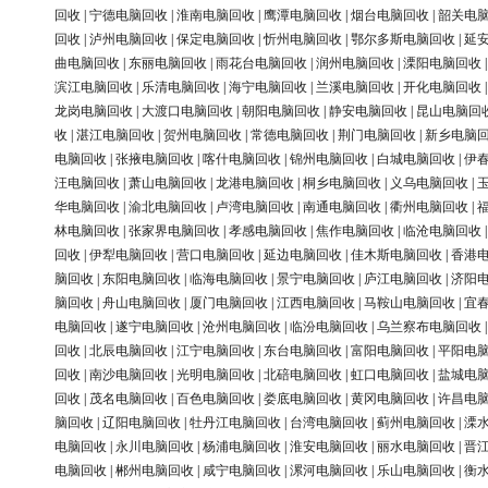
回收
|
宁德电脑回收
|
淮南电脑回收
|
鹰潭电脑回收
|
烟台电脑回收
|
韶关电
回收
|
泸州电脑回收
|
保定电脑回收
|
忻州电脑回收
|
鄂尔多斯电脑回收
|
延
曲电脑回收
|
东丽电脑回收
|
雨花台电脑回收
|
润州电脑回收
|
溧阳电脑回收
滨江电脑回收
|
乐清电脑回收
|
海宁电脑回收
|
兰溪电脑回收
|
开化电脑回收
龙岗电脑回收
|
大渡口电脑回收
|
朝阳电脑回收
|
静安电脑回收
|
昆山电脑回
收
|
湛江电脑回收
|
贺州电脑回收
|
常德电脑回收
|
荆门电脑回收
|
新乡电脑
电脑回收
|
张掖电脑回收
|
喀什电脑回收
|
锦州电脑回收
|
白城电脑回收
|
伊
汪电脑回收
|
萧山电脑回收
|
龙港电脑回收
|
桐乡电脑回收
|
义乌电脑回收
|
华电脑回收
|
渝北电脑回收
|
卢湾电脑回收
|
南通电脑回收
|
衢州电脑回收
|
林电脑回收
|
张家界电脑回收
|
孝感电脑回收
|
焦作电脑回收
|
临沧电脑回收
回收
|
伊犁电脑回收
|
营口电脑回收
|
延边电脑回收
|
佳木斯电脑回收
|
香港
脑回收
|
东阳电脑回收
|
临海电脑回收
|
景宁电脑回收
|
庐江电脑回收
|
济阳
脑回收
|
舟山电脑回收
|
厦门电脑回收
|
江西电脑回收
|
马鞍山电脑回收
|
宜
电脑回收
|
遂宁电脑回收
|
沧州电脑回收
|
临汾电脑回收
|
乌兰察布电脑回收
回收
|
北辰电脑回收
|
江宁电脑回收
|
东台电脑回收
|
富阳电脑回收
|
平阳电
回收
|
南沙电脑回收
|
光明电脑回收
|
北碚电脑回收
|
虹口电脑回收
|
盐城电
回收
|
茂名电脑回收
|
百色电脑回收
|
娄底电脑回收
|
黄冈电脑回收
|
许昌电
脑回收
|
辽阳电脑回收
|
牡丹江电脑回收
|
台湾电脑回收
|
蓟州电脑回收
|
溧
电脑回收
|
永川电脑回收
|
杨浦电脑回收
|
淮安电脑回收
|
丽水电脑回收
|
晋
电脑回收
|
郴州电脑回收
|
咸宁电脑回收
|
漯河电脑回收
|
乐山电脑回收
|
衡