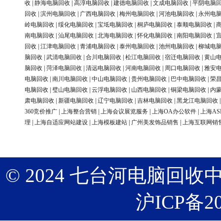
收
|
静海电脑回收
|
高淳电脑回收
|
建德电脑回收
|
文成电脑回收
|
平阴电脑
回收
|
滨州电脑回收
|
广西电脑回收
|
梅州电脑回收
|
河池电脑回收
|
永州电
岭电脑回收
|
绥化电脑回收
|
宝坻电脑回收
|
桐庐电脑回收
|
泰顺电脑回收
|
南电脑回收
|
汕尾电脑回收
|
北海电脑回收
|
怀化电脑回收
|
南阳电脑回收
|
回收
|
江津电脑回收
|
青浦电脑回收
|
泰州电脑回收
|
池州电脑回收
|
柳城电
脑回收
|
武清电脑回收
|
合川电脑回收
|
松江电脑回收
|
宿迁电脑回收
|
黄山
脑回收
|
菏泽电脑回收
|
清远电脑回收
|
河南电脑回收
|
周口电脑回收
|
雅安
电脑回收
|
南川电脑回收
|
中山电脑回收
|
贵州电脑回收
|
巴中电脑回收
|
荣
电脑回收
|
璧山电脑回收
|
云浮电脑回收
|
山西电脑回收
|
铜梁电脑回收
|
内
肃电脑回收
|
新疆电脑回收
|
辽宁电脑回收
|
吉林电脑回收
|
黑龙江电脑回收
360竞价推广
|
上海整合营销
|
上海会议展览服务
|
上海OA办公软件
|
上海AS
理
|
上海自适应网站建设
|
上海模板建站
|
广州美发饰品销售
|
上海互联网销
© 2024 七台河电脑回收中心 版权
沪ICP备20