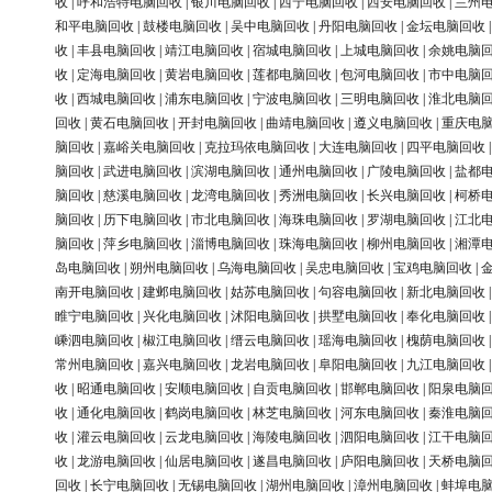
收
|
呼和浩特电脑回收
|
银川电脑回收
|
西宁电脑回收
|
西安电脑回收
|
兰州
和平电脑回收
|
鼓楼电脑回收
|
吴中电脑回收
|
丹阳电脑回收
|
金坛电脑回收
收
|
丰县电脑回收
|
靖江电脑回收
|
宿城电脑回收
|
上城电脑回收
|
余姚电脑
收
|
定海电脑回收
|
黄岩电脑回收
|
莲都电脑回收
|
包河电脑回收
|
市中电脑
收
|
西城电脑回收
|
浦东电脑回收
|
宁波电脑回收
|
三明电脑回收
|
淮北电脑
回收
|
黄石电脑回收
|
开封电脑回收
|
曲靖电脑回收
|
遵义电脑回收
|
重庆电
脑回收
|
嘉峪关电脑回收
|
克拉玛依电脑回收
|
大连电脑回收
|
四平电脑回收
脑回收
|
武进电脑回收
|
滨湖电脑回收
|
通州电脑回收
|
广陵电脑回收
|
盐都
脑回收
|
慈溪电脑回收
|
龙湾电脑回收
|
秀洲电脑回收
|
长兴电脑回收
|
柯桥
脑回收
|
历下电脑回收
|
市北电脑回收
|
海珠电脑回收
|
罗湖电脑回收
|
江北
脑回收
|
萍乡电脑回收
|
淄博电脑回收
|
珠海电脑回收
|
柳州电脑回收
|
湘潭
岛电脑回收
|
朔州电脑回收
|
乌海电脑回收
|
吴忠电脑回收
|
宝鸡电脑回收
|
南开电脑回收
|
建邺电脑回收
|
姑苏电脑回收
|
句容电脑回收
|
新北电脑回收
睢宁电脑回收
|
兴化电脑回收
|
沭阳电脑回收
|
拱墅电脑回收
|
奉化电脑回收
嵊泗电脑回收
|
椒江电脑回收
|
缙云电脑回收
|
瑶海电脑回收
|
槐荫电脑回收
常州电脑回收
|
嘉兴电脑回收
|
龙岩电脑回收
|
阜阳电脑回收
|
九江电脑回收
收
|
昭通电脑回收
|
安顺电脑回收
|
自贡电脑回收
|
邯郸电脑回收
|
阳泉电脑
收
|
通化电脑回收
|
鹤岗电脑回收
|
林芝电脑回收
|
河东电脑回收
|
秦淮电脑
收
|
灌云电脑回收
|
云龙电脑回收
|
海陵电脑回收
|
泗阳电脑回收
|
江干电脑
收
|
龙游电脑回收
|
仙居电脑回收
|
遂昌电脑回收
|
庐阳电脑回收
|
天桥电脑
回收
|
长宁电脑回收
|
无锡电脑回收
|
湖州电脑回收
|
漳州电脑回收
|
蚌埠电