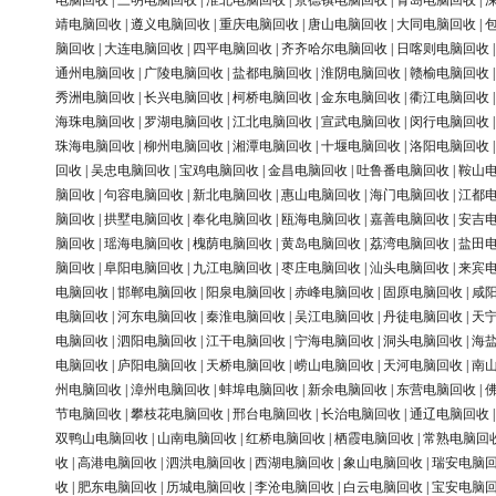
电脑回收
|
三明电脑回收
|
淮北电脑回收
|
景德镇电脑回收
|
青岛电脑回收
|
靖电脑回收
|
遵义电脑回收
|
重庆电脑回收
|
唐山电脑回收
|
大同电脑回收
|
脑回收
|
大连电脑回收
|
四平电脑回收
|
齐齐哈尔电脑回收
|
日喀则电脑回收
通州电脑回收
|
广陵电脑回收
|
盐都电脑回收
|
淮阴电脑回收
|
赣榆电脑回收
秀洲电脑回收
|
长兴电脑回收
|
柯桥电脑回收
|
金东电脑回收
|
衢江电脑回收
海珠电脑回收
|
罗湖电脑回收
|
江北电脑回收
|
宣武电脑回收
|
闵行电脑回收
珠海电脑回收
|
柳州电脑回收
|
湘潭电脑回收
|
十堰电脑回收
|
洛阳电脑回收
回收
|
吴忠电脑回收
|
宝鸡电脑回收
|
金昌电脑回收
|
吐鲁番电脑回收
|
鞍山
脑回收
|
句容电脑回收
|
新北电脑回收
|
惠山电脑回收
|
海门电脑回收
|
江都
脑回收
|
拱墅电脑回收
|
奉化电脑回收
|
瓯海电脑回收
|
嘉善电脑回收
|
安吉
脑回收
|
瑶海电脑回收
|
槐荫电脑回收
|
黄岛电脑回收
|
荔湾电脑回收
|
盐田
脑回收
|
阜阳电脑回收
|
九江电脑回收
|
枣庄电脑回收
|
汕头电脑回收
|
来宾
电脑回收
|
邯郸电脑回收
|
阳泉电脑回收
|
赤峰电脑回收
|
固原电脑回收
|
咸
电脑回收
|
河东电脑回收
|
秦淮电脑回收
|
吴江电脑回收
|
丹徒电脑回收
|
天
电脑回收
|
泗阳电脑回收
|
江干电脑回收
|
宁海电脑回收
|
洞头电脑回收
|
海
电脑回收
|
庐阳电脑回收
|
天桥电脑回收
|
崂山电脑回收
|
天河电脑回收
|
南
州电脑回收
|
漳州电脑回收
|
蚌埠电脑回收
|
新余电脑回收
|
东营电脑回收
|
节电脑回收
|
攀枝花电脑回收
|
邢台电脑回收
|
长治电脑回收
|
通辽电脑回收
双鸭山电脑回收
|
山南电脑回收
|
红桥电脑回收
|
栖霞电脑回收
|
常熟电脑回
收
|
高港电脑回收
|
泗洪电脑回收
|
西湖电脑回收
|
象山电脑回收
|
瑞安电脑
收
|
肥东电脑回收
|
历城电脑回收
|
李沧电脑回收
|
白云电脑回收
|
宝安电脑