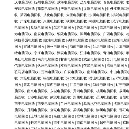
庆电脑回收
|
抚州电脑回收
|
威海电脑回收
|
茂名电脑回收
|
百色电脑回收
|
安盟电脑回收
|
商洛电脑回收
|
庆阳电脑回收
|
辽阳电脑回收
|
牡丹江电脑回
收
|
莱西电脑回收
|
从化电脑回收
|
大鹏电脑回收
|
永川电脑回收
|
杨浦电脑
收
|
广东电脑回收
|
惠州电脑回收
|
钦州电脑回收
|
郴州电脑回收
|
咸宁电脑
电脑回收
|
盘锦电脑回收
|
黑河电脑回收
|
静海电脑回收
|
高淳电脑回收
|
建
港电脑回收
|
南安电脑回收
|
铜陵电脑回收
|
滨州电脑回收
|
广西电脑回收
|
阿拉善盟电脑回收
|
陇南电脑回收
|
铁岭电脑回收
|
绥化电脑回收
|
宝坻电脑
回收
|
宣城电脑回收
|
德州电脑回收
|
海南电脑回收
|
汕尾电脑回收
|
北海电
岭电脑回收
|
宁河电脑回收
|
淳安电脑回收
|
江津电脑回收
|
青浦电脑回收
|
商丘电脑回收
|
南充电脑回收
|
甘南电脑回收
|
武清电脑回收
|
合川电脑回收
信阳电脑回收
|
达州电脑回收
|
双桥电脑回收
|
菏泽电脑回收
|
清远电脑回收
驻马店电脑回收
|
云南电脑回收
|
广安电脑回收
|
南川电脑回收
|
中山电脑回
收
|
大足电脑回收
|
揭阳电脑回收
|
河北电脑回收
|
璧山电脑回收
|
云浮电脑
回收
|
青海电脑回收
|
陕西电脑回收
|
甘肃电脑回收
|
新疆电脑回收
|
辽宁电
脑回收
|
南京电脑回收
|
东城电脑回收
|
黄埔电脑回收
|
杭州电脑回收
|
泉州
脑回收
|
长沙电脑回收
|
武汉电脑回收
|
郑州电脑回收
|
昆明电脑回收
|
贵阳
西宁电脑回收
|
西安电脑回收
|
兰州电脑回收
|
乌鲁木齐电脑回收
|
沈阳电脑
脑回收
|
丹阳电脑回收
|
金坛电脑回收
|
梁溪电脑回收
|
崇川电脑回收
|
邗江
电脑回收
|
上城电脑回收
|
余姚电脑回收
|
鹿城电脑回收
|
南湖电脑回收
|
德
电脑回收
|
包河电脑回收
|
市中电脑回收
|
市南电脑回收
|
越秀电脑回收
|
福