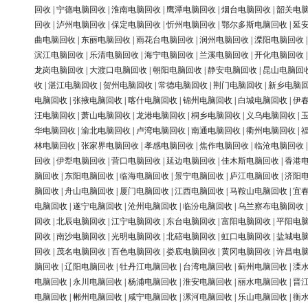
回收
|
宁德电脑回收
|
淮南电脑回收
|
鹰潭电脑回收
|
烟台电脑回收
|
韶关电
回收
|
泸州电脑回收
|
保定电脑回收
|
忻州电脑回收
|
鄂尔多斯电脑回收
|
延
曲电脑回收
|
东丽电脑回收
|
雨花台电脑回收
|
润州电脑回收
|
溧阳电脑回收
滨江电脑回收
|
乐清电脑回收
|
海宁电脑回收
|
兰溪电脑回收
|
开化电脑回收
龙岗电脑回收
|
大渡口电脑回收
|
朝阳电脑回收
|
静安电脑回收
|
昆山电脑回
收
|
湛江电脑回收
|
贺州电脑回收
|
常德电脑回收
|
荆门电脑回收
|
新乡电脑
电脑回收
|
张掖电脑回收
|
喀什电脑回收
|
锦州电脑回收
|
白城电脑回收
|
伊
汪电脑回收
|
萧山电脑回收
|
龙港电脑回收
|
桐乡电脑回收
|
义乌电脑回收
|
华电脑回收
|
渝北电脑回收
|
卢湾电脑回收
|
南通电脑回收
|
衢州电脑回收
|
林电脑回收
|
张家界电脑回收
|
孝感电脑回收
|
焦作电脑回收
|
临沧电脑回收
回收
|
伊犁电脑回收
|
营口电脑回收
|
延边电脑回收
|
佳木斯电脑回收
|
香港
脑回收
|
东阳电脑回收
|
临海电脑回收
|
景宁电脑回收
|
庐江电脑回收
|
济阳
脑回收
|
舟山电脑回收
|
厦门电脑回收
|
江西电脑回收
|
马鞍山电脑回收
|
宜
电脑回收
|
遂宁电脑回收
|
沧州电脑回收
|
临汾电脑回收
|
乌兰察布电脑回收
回收
|
北辰电脑回收
|
江宁电脑回收
|
东台电脑回收
|
富阳电脑回收
|
平阳电
回收
|
南沙电脑回收
|
光明电脑回收
|
北碚电脑回收
|
虹口电脑回收
|
盐城电
回收
|
茂名电脑回收
|
百色电脑回收
|
娄底电脑回收
|
黄冈电脑回收
|
许昌电
脑回收
|
辽阳电脑回收
|
牡丹江电脑回收
|
台湾电脑回收
|
蓟州电脑回收
|
溧
电脑回收
|
永川电脑回收
|
杨浦电脑回收
|
淮安电脑回收
|
丽水电脑回收
|
晋
电脑回收
|
郴州电脑回收
|
咸宁电脑回收
|
漯河电脑回收
|
乐山电脑回收
|
衡