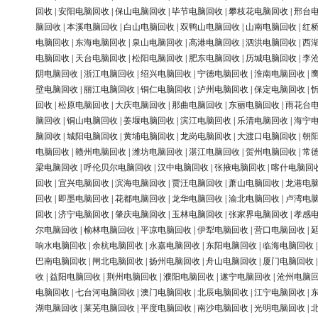
回收
|
安阳电脑回收
|
保山电脑回收
|
毕节电脑回收
|
攀枝花电脑回收
|
邢台
脑回收
|
本溪电脑回收
|
白山电脑回收
|
双鸭山电脑回收
|
山南电脑回收
|
红
电脑回收
|
东海电脑回收
|
泉山电脑回收
|
高港电脑回收
|
泗洪电脑回收
|
西
电脑回收
|
天台电脑回收
|
松阳电脑回收
|
肥东电脑回收
|
历城电脑回收
|
李
阴电脑回收
|
浙江电脑回收
|
绍兴电脑回收
|
宁德电脑回收
|
淮南电脑回收
|
壁电脑回收
|
丽江电脑回收
|
铜仁电脑回收
|
泸州电脑回收
|
保定电脑回收
|
回收
|
松原电脑回收
|
大庆电脑回收
|
那曲电脑回收
|
东丽电脑回收
|
雨花台
脑回收
|
铜山电脑回收
|
姜堰电脑回收
|
滨江电脑回收
|
乐清电脑回收
|
海宁
脑回收
|
城阳电脑回收
|
黄埔电脑回收
|
龙岗电脑回收
|
大渡口电脑回收
|
朝
电脑回收
|
赣州电脑回收
|
潍坊电脑回收
|
湛江电脑回收
|
贺州电脑回收
|
常
梁电脑回收
|
呼伦贝尔电脑回收
|
汉中电脑回收
|
张掖电脑回收
|
喀什电脑回
回收
|
宜兴电脑回收
|
滨海电脑回收
|
贾汪电脑回收
|
萧山电脑回收
|
龙港电
回收
|
即墨电脑回收
|
花都电脑回收
|
龙华电脑回收
|
渝北电脑回收
|
卢湾电
回收
|
济宁电脑回收
|
肇庆电脑回收
|
玉林电脑回收
|
张家界电脑回收
|
孝感
尔电脑回收
|
榆林电脑回收
|
平凉电脑回收
|
伊犁电脑回收
|
营口电脑回收
|
响水电脑回收
|
余杭电脑回收
|
永嘉电脑回收
|
东阳电脑回收
|
临海电脑回收
巴南电脑回收
|
闸北电脑回收
|
扬州电脑回收
|
舟山电脑回收
|
厦门电脑回收
收
|
益阳电脑回收
|
荆州电脑回收
|
濮阳电脑回收
|
遂宁电脑回收
|
沧州电脑
电脑回收
|
七台河电脑回收
|
澳门电脑回收
|
北辰电脑回收
|
江宁电脑回收
|
湖电脑回收
|
莱芜电脑回收
|
平度电脑回收
|
南沙电脑回收
|
光明电脑回收
|