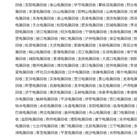
回收
|
安阳电脑回收
|
保山电脑回收
|
毕节电脑回收
|
攀枝花电脑回收
|
邢台
脑回收
|
本溪电脑回收
|
白山电脑回收
|
双鸭山电脑回收
|
山南电脑回收
|
红
电脑回收
|
东海电脑回收
|
泉山电脑回收
|
高港电脑回收
|
泗洪电脑回收
|
西
电脑回收
|
天台电脑回收
|
松阳电脑回收
|
肥东电脑回收
|
历城电脑回收
|
李
阴电脑回收
|
浙江电脑回收
|
绍兴电脑回收
|
宁德电脑回收
|
淮南电脑回收
|
壁电脑回收
|
丽江电脑回收
|
铜仁电脑回收
|
泸州电脑回收
|
保定电脑回收
|
回收
|
松原电脑回收
|
大庆电脑回收
|
那曲电脑回收
|
东丽电脑回收
|
雨花台
脑回收
|
铜山电脑回收
|
姜堰电脑回收
|
滨江电脑回收
|
乐清电脑回收
|
海宁
脑回收
|
城阳电脑回收
|
黄埔电脑回收
|
龙岗电脑回收
|
大渡口电脑回收
|
朝
电脑回收
|
赣州电脑回收
|
潍坊电脑回收
|
湛江电脑回收
|
贺州电脑回收
|
常
梁电脑回收
|
呼伦贝尔电脑回收
|
汉中电脑回收
|
张掖电脑回收
|
喀什电脑回
回收
|
宜兴电脑回收
|
滨海电脑回收
|
贾汪电脑回收
|
萧山电脑回收
|
龙港电
回收
|
即墨电脑回收
|
花都电脑回收
|
龙华电脑回收
|
渝北电脑回收
|
卢湾电
回收
|
济宁电脑回收
|
肇庆电脑回收
|
玉林电脑回收
|
张家界电脑回收
|
孝感
尔电脑回收
|
榆林电脑回收
|
平凉电脑回收
|
伊犁电脑回收
|
营口电脑回收
|
响水电脑回收
|
余杭电脑回收
|
永嘉电脑回收
|
东阳电脑回收
|
临海电脑回收
巴南电脑回收
|
闸北电脑回收
|
扬州电脑回收
|
舟山电脑回收
|
厦门电脑回收
收
|
益阳电脑回收
|
荆州电脑回收
|
濮阳电脑回收
|
遂宁电脑回收
|
沧州电脑
电脑回收
|
七台河电脑回收
|
澳门电脑回收
|
北辰电脑回收
|
江宁电脑回收
|
湖电脑回收
|
莱芜电脑回收
|
平度电脑回收
|
南沙电脑回收
|
光明电脑回收
|