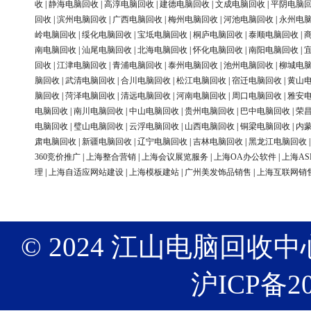
收
|
静海电脑回收
|
高淳电脑回收
|
建德电脑回收
|
文成电脑回收
|
平阴电脑
回收
|
滨州电脑回收
|
广西电脑回收
|
梅州电脑回收
|
河池电脑回收
|
永州电
岭电脑回收
|
绥化电脑回收
|
宝坻电脑回收
|
桐庐电脑回收
|
泰顺电脑回收
|
南电脑回收
|
汕尾电脑回收
|
北海电脑回收
|
怀化电脑回收
|
南阳电脑回收
|
回收
|
江津电脑回收
|
青浦电脑回收
|
泰州电脑回收
|
池州电脑回收
|
柳城电
脑回收
|
武清电脑回收
|
合川电脑回收
|
松江电脑回收
|
宿迁电脑回收
|
黄山
脑回收
|
菏泽电脑回收
|
清远电脑回收
|
河南电脑回收
|
周口电脑回收
|
雅安
电脑回收
|
南川电脑回收
|
中山电脑回收
|
贵州电脑回收
|
巴中电脑回收
|
荣
电脑回收
|
璧山电脑回收
|
云浮电脑回收
|
山西电脑回收
|
铜梁电脑回收
|
内
肃电脑回收
|
新疆电脑回收
|
辽宁电脑回收
|
吉林电脑回收
|
黑龙江电脑回收
360竞价推广
|
上海整合营销
|
上海会议展览服务
|
上海OA办公软件
|
上海AS
理
|
上海自适应网站建设
|
上海模板建站
|
广州美发饰品销售
|
上海互联网销
© 2024 江山电脑回收中心 版权
沪ICP备20