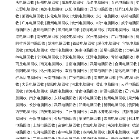
庆电脑回收
|
抚州电脑回收
|
威海电脑回收
|
茂名电脑回收
|
百色电脑回收
|
安盟电脑回收
|
商洛电脑回收
|
庆阳电脑回收
|
辽阳电脑回收
|
牡丹江电脑回
收
|
莱西电脑回收
|
从化电脑回收
|
大鹏电脑回收
|
永川电脑回收
|
杨浦电脑
收
|
广东电脑回收
|
惠州电脑回收
|
钦州电脑回收
|
郴州电脑回收
|
咸宁电脑
电脑回收
|
盘锦电脑回收
|
黑河电脑回收
|
静海电脑回收
|
高淳电脑回收
|
建
港电脑回收
|
南安电脑回收
|
铜陵电脑回收
|
滨州电脑回收
|
广西电脑回收
|
阿拉善盟电脑回收
|
陇南电脑回收
|
铁岭电脑回收
|
绥化电脑回收
|
宝坻电脑
回收
|
宣城电脑回收
|
德州电脑回收
|
海南电脑回收
|
汕尾电脑回收
|
北海电
岭电脑回收
|
宁河电脑回收
|
淳安电脑回收
|
江津电脑回收
|
青浦电脑回收
|
商丘电脑回收
|
南充电脑回收
|
甘南电脑回收
|
武清电脑回收
|
合川电脑回收
信阳电脑回收
|
达州电脑回收
|
双桥电脑回收
|
菏泽电脑回收
|
清远电脑回收
驻马店电脑回收
|
云南电脑回收
|
广安电脑回收
|
南川电脑回收
|
中山电脑回
收
|
大足电脑回收
|
揭阳电脑回收
|
河北电脑回收
|
璧山电脑回收
|
云浮电脑
回收
|
青海电脑回收
|
陕西电脑回收
|
甘肃电脑回收
|
新疆电脑回收
|
辽宁电
脑回收
|
南京电脑回收
|
东城电脑回收
|
黄埔电脑回收
|
杭州电脑回收
|
泉州
脑回收
|
长沙电脑回收
|
武汉电脑回收
|
郑州电脑回收
|
昆明电脑回收
|
贵阳
西宁电脑回收
|
西安电脑回收
|
兰州电脑回收
|
乌鲁木齐电脑回收
|
沈阳电脑
脑回收
|
丹阳电脑回收
|
金坛电脑回收
|
梁溪电脑回收
|
崇川电脑回收
|
邗江
电脑回收
|
上城电脑回收
|
余姚电脑回收
|
鹿城电脑回收
|
南湖电脑回收
|
德
电脑回收
|
包河电脑回收
|
市中电脑回收
|
市南电脑回收
|
越秀电脑回收
|
福