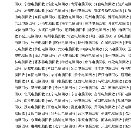
回收
|
宁德电脑回收
|
淮南电脑回收
|
鹰潭电脑回收
|
烟台电脑回收
|
韶关电
回收
|
泸州电脑回收
|
保定电脑回收
|
忻州电脑回收
|
鄂尔多斯电脑回收
|
延
曲电脑回收
|
东丽电脑回收
|
雨花台电脑回收
|
润州电脑回收
|
溧阳电脑回收
滨江电脑回收
|
乐清电脑回收
|
海宁电脑回收
|
兰溪电脑回收
|
开化电脑回收
龙岗电脑回收
|
大渡口电脑回收
|
朝阳电脑回收
|
静安电脑回收
|
昆山电脑回
收
|
湛江电脑回收
|
贺州电脑回收
|
常德电脑回收
|
荆门电脑回收
|
新乡电脑
电脑回收
|
张掖电脑回收
|
喀什电脑回收
|
锦州电脑回收
|
白城电脑回收
|
伊
汪电脑回收
|
萧山电脑回收
|
龙港电脑回收
|
桐乡电脑回收
|
义乌电脑回收
|
华电脑回收
|
渝北电脑回收
|
卢湾电脑回收
|
南通电脑回收
|
衢州电脑回收
|
林电脑回收
|
张家界电脑回收
|
孝感电脑回收
|
焦作电脑回收
|
临沧电脑回收
回收
|
伊犁电脑回收
|
营口电脑回收
|
延边电脑回收
|
佳木斯电脑回收
|
香港
脑回收
|
东阳电脑回收
|
临海电脑回收
|
景宁电脑回收
|
庐江电脑回收
|
济阳
脑回收
|
舟山电脑回收
|
厦门电脑回收
|
江西电脑回收
|
马鞍山电脑回收
|
宜
电脑回收
|
遂宁电脑回收
|
沧州电脑回收
|
临汾电脑回收
|
乌兰察布电脑回收
回收
|
北辰电脑回收
|
江宁电脑回收
|
东台电脑回收
|
富阳电脑回收
|
平阳电
回收
|
南沙电脑回收
|
光明电脑回收
|
北碚电脑回收
|
虹口电脑回收
|
盐城电
回收
|
茂名电脑回收
|
百色电脑回收
|
娄底电脑回收
|
黄冈电脑回收
|
许昌电
脑回收
|
辽阳电脑回收
|
牡丹江电脑回收
|
台湾电脑回收
|
蓟州电脑回收
|
溧
电脑回收
|
永川电脑回收
|
杨浦电脑回收
|
淮安电脑回收
|
丽水电脑回收
|
晋
电脑回收
|
郴州电脑回收
|
咸宁电脑回收
|
漯河电脑回收
|
乐山电脑回收
|
衡