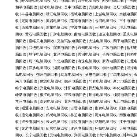
收
|
呼和浩特电脑回收
|
银川电脑回收
|
西宁电脑回收
|
西安电脑回收
|
兰州
和平电脑回收
|
鼓楼电脑回收
|
吴中电脑回收
|
丹阳电脑回收
|
金坛电脑回收
收
|
丰县电脑回收
|
靖江电脑回收
|
宿城电脑回收
|
上城电脑回收
|
余姚电脑
收
|
定海电脑回收
|
黄岩电脑回收
|
莲都电脑回收
|
包河电脑回收
|
市中电脑
收
|
西城电脑回收
|
浦东电脑回收
|
宁波电脑回收
|
三明电脑回收
|
淮北电脑
回收
|
黄石电脑回收
|
开封电脑回收
|
曲靖电脑回收
|
遵义电脑回收
|
重庆电
脑回收
|
嘉峪关电脑回收
|
克拉玛依电脑回收
|
大连电脑回收
|
四平电脑回收
脑回收
|
武进电脑回收
|
滨湖电脑回收
|
通州电脑回收
|
广陵电脑回收
|
盐都
脑回收
|
慈溪电脑回收
|
龙湾电脑回收
|
秀洲电脑回收
|
长兴电脑回收
|
柯桥
脑回收
|
历下电脑回收
|
市北电脑回收
|
海珠电脑回收
|
罗湖电脑回收
|
江北
脑回收
|
萍乡电脑回收
|
淄博电脑回收
|
珠海电脑回收
|
柳州电脑回收
|
湘潭
岛电脑回收
|
朔州电脑回收
|
乌海电脑回收
|
吴忠电脑回收
|
宝鸡电脑回收
|
南开电脑回收
|
建邺电脑回收
|
姑苏电脑回收
|
句容电脑回收
|
新北电脑回收
睢宁电脑回收
|
兴化电脑回收
|
沭阳电脑回收
|
拱墅电脑回收
|
奉化电脑回收
嵊泗电脑回收
|
椒江电脑回收
|
缙云电脑回收
|
瑶海电脑回收
|
槐荫电脑回收
常州电脑回收
|
嘉兴电脑回收
|
龙岩电脑回收
|
阜阳电脑回收
|
九江电脑回收
收
|
昭通电脑回收
|
安顺电脑回收
|
自贡电脑回收
|
邯郸电脑回收
|
阳泉电脑
收
|
通化电脑回收
|
鹤岗电脑回收
|
林芝电脑回收
|
河东电脑回收
|
秦淮电脑
收
|
灌云电脑回收
|
云龙电脑回收
|
海陵电脑回收
|
泗阳电脑回收
|
江干电脑
收
|
龙游电脑回收
|
仙居电脑回收
|
遂昌电脑回收
|
庐阳电脑回收
|
天桥电脑
回收
|
长宁电脑回收
|
无锡电脑回收
|
湖州电脑回收
|
漳州电脑回收
|
蚌埠电