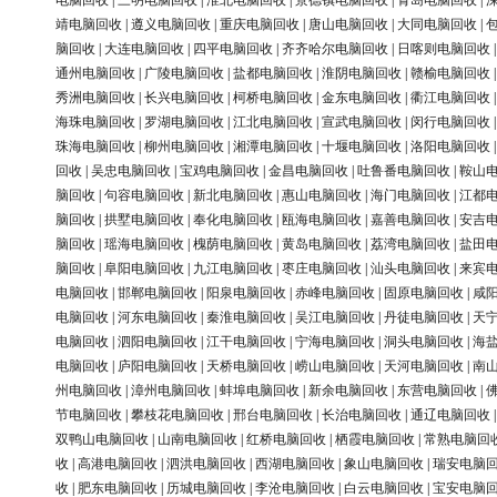
电脑回收
|
三明电脑回收
|
淮北电脑回收
|
景德镇电脑回收
|
青岛电脑回收
|
靖电脑回收
|
遵义电脑回收
|
重庆电脑回收
|
唐山电脑回收
|
大同电脑回收
|
脑回收
|
大连电脑回收
|
四平电脑回收
|
齐齐哈尔电脑回收
|
日喀则电脑回收
通州电脑回收
|
广陵电脑回收
|
盐都电脑回收
|
淮阴电脑回收
|
赣榆电脑回收
秀洲电脑回收
|
长兴电脑回收
|
柯桥电脑回收
|
金东电脑回收
|
衢江电脑回收
海珠电脑回收
|
罗湖电脑回收
|
江北电脑回收
|
宣武电脑回收
|
闵行电脑回收
珠海电脑回收
|
柳州电脑回收
|
湘潭电脑回收
|
十堰电脑回收
|
洛阳电脑回收
回收
|
吴忠电脑回收
|
宝鸡电脑回收
|
金昌电脑回收
|
吐鲁番电脑回收
|
鞍山
脑回收
|
句容电脑回收
|
新北电脑回收
|
惠山电脑回收
|
海门电脑回收
|
江都
脑回收
|
拱墅电脑回收
|
奉化电脑回收
|
瓯海电脑回收
|
嘉善电脑回收
|
安吉
脑回收
|
瑶海电脑回收
|
槐荫电脑回收
|
黄岛电脑回收
|
荔湾电脑回收
|
盐田
脑回收
|
阜阳电脑回收
|
九江电脑回收
|
枣庄电脑回收
|
汕头电脑回收
|
来宾
电脑回收
|
邯郸电脑回收
|
阳泉电脑回收
|
赤峰电脑回收
|
固原电脑回收
|
咸
电脑回收
|
河东电脑回收
|
秦淮电脑回收
|
吴江电脑回收
|
丹徒电脑回收
|
天
电脑回收
|
泗阳电脑回收
|
江干电脑回收
|
宁海电脑回收
|
洞头电脑回收
|
海
电脑回收
|
庐阳电脑回收
|
天桥电脑回收
|
崂山电脑回收
|
天河电脑回收
|
南
州电脑回收
|
漳州电脑回收
|
蚌埠电脑回收
|
新余电脑回收
|
东营电脑回收
|
节电脑回收
|
攀枝花电脑回收
|
邢台电脑回收
|
长治电脑回收
|
通辽电脑回收
双鸭山电脑回收
|
山南电脑回收
|
红桥电脑回收
|
栖霞电脑回收
|
常熟电脑回
收
|
高港电脑回收
|
泗洪电脑回收
|
西湖电脑回收
|
象山电脑回收
|
瑞安电脑
收
|
肥东电脑回收
|
历城电脑回收
|
李沧电脑回收
|
白云电脑回收
|
宝安电脑