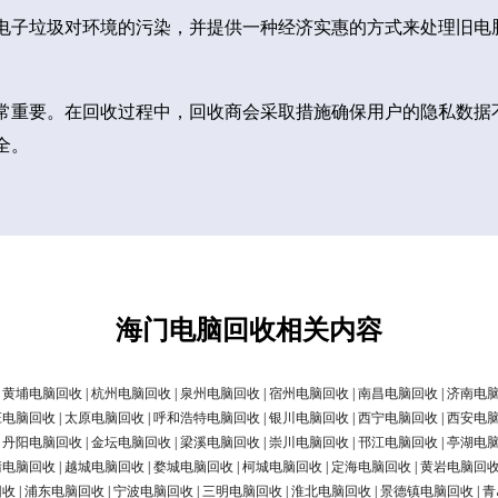
电子垃圾对环境的污染，并提供一种经济实惠的方式来处理旧电
常重要。在回收过程中，回收商会采取措施确保用户的隐私数据
全。
海门电脑回收相关内容
|
黄埔电脑回收
|
杭州电脑回收
|
泉州电脑回收
|
宿州电脑回收
|
南昌电脑回收
|
济南电
庄电脑回收
|
太原电脑回收
|
呼和浩特电脑回收
|
银川电脑回收
|
西宁电脑回收
|
西安电
|
丹阳电脑回收
|
金坛电脑回收
|
梁溪电脑回收
|
崇川电脑回收
|
邗江电脑回收
|
亭湖电
清电脑回收
|
越城电脑回收
|
婺城电脑回收
|
柯城电脑回收
|
定海电脑回收
|
黄岩电脑回
回收
|
浦东电脑回收
|
宁波电脑回收
|
三明电脑回收
|
淮北电脑回收
|
景德镇电脑回收
|
青