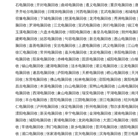
石电脑回收
|
开封电脑回收
|
曲靖电脑回收
|
遵义电脑回收
|
重庆电脑回收
|
齐齐哈尔电脑回收
|
日喀则电脑回收
|
河西电脑回收
|
玄武电脑回收
|
相城电
宿豫电脑回收
|
下城电脑回收
|
慈溪电脑回收
|
龙湾电脑回收
|
秀洲电脑回收
脑回收
|
罗湖电脑回收
|
江北电脑回收
|
宣武电脑回收
|
闵行电脑回收
|
镇江
玉溪电脑回收
|
六盘水电脑回收
|
绵阳电脑回收
|
秦皇岛电脑回收
|
朔州电脑
建邺电脑回收
|
姑苏电脑回收
|
句容电脑回收
|
新北电脑回收
|
惠山电脑回收
脑回收
|
嘉善电脑回收
|
安吉电脑回收
|
上虞电脑回收
|
武义电脑回收
|
江山
徐汇电脑回收
|
常州电脑回收
|
嘉兴电脑回收
|
龙岩电脑回收
|
阜阳电脑回收
电脑回收
|
阳泉电脑回收
|
赤峰电脑回收
|
固原电脑回收
|
咸阳电脑回收
|
白
收
|
锡山电脑回收
|
建湖电脑回收
|
涟水电脑回收
|
灌云电脑回收
|
云龙电脑
电脑回收
|
遂昌电脑回收
|
庐阳电脑回收
|
天桥电脑回收
|
崂山电脑回收
|
天
回收
|
东营电脑回收
|
佛山电脑回收
|
桂林电脑回收
|
邵阳电脑回收
|
襄阳电
昌吉电脑回收
|
本溪电脑回收
|
白山电脑回收
|
双鸭山电脑回收
|
山南电脑回
电脑回收
|
西湖电脑回收
|
象山电脑回收
|
瑞安电脑回收
|
平湖电脑回收
|
南
回收
|
丰台电脑回收
|
普陀电脑回收
|
江阴电脑回收
|
浙江电脑回收
|
绍兴电
仁电脑回收
|
泸州电脑回收
|
保定电脑回收
|
忻州电脑回收
|
鄂尔多斯电脑回
溧阳电脑回收
|
新吴电脑回收
|
阜宁电脑回收
|
金湖电脑回收
|
灌南电脑回收
脑回收
|
城阳电脑回收
|
黄埔电脑回收
|
龙岗电脑回收
|
大渡口电脑回收
|
朝
收
|
常德电脑回收
|
荆门电脑回收
|
新乡电脑回收
|
普洱电脑回收
|
德阳电脑
收
|
浦口电脑回收
|
张家港电脑回收
|
宜兴电脑回收
|
滨海电脑回收
|
贾汪电