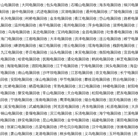
唐山电脑回收
|
大同电脑回收
|
包头电脑回收
|
石嘴山电脑回收
|
海东电脑回收
|
铜川电
脑回收
|
扬中电脑回收
|
武进电脑回收
|
滨湖电脑回收
|
通州电脑回收
|
广陵电脑回收
|
|
长兴电脑回收
|
柯桥电脑回收
|
金东电脑回收
|
衢江电脑回收
|
岱山电脑回收
|
路桥电
电脑回收
|
温州电脑回收
|
南平电脑回收
|
亳州电脑回收
|
萍乡电脑回收
|
淄博电脑回收
|
回收
|
乌海电脑回收
|
吴忠电脑回收
|
宝鸡电脑回收
|
金昌电脑回收
|
吐鲁番电脑回收
|
|
海门电脑回收
|
江都电脑回收
|
大丰电脑回收
|
洪泽电脑回收
|
连云电脑回收
|
睢宁电
电脑回收
|
嵊泗电脑回收
|
椒江电脑回收
|
缙云电脑回收
|
瑶海电脑回收
|
槐荫电脑回收
|
|
九江电脑回收
|
枣庄电脑回收
|
汕头电脑回收
|
来宾电脑回收
|
衡阳电脑回收
|
宜昌电
银电脑回收
|
哈密电脑回收
|
抚顺电脑回收
|
通化电脑回收
|
鹤岗电脑回收
|
林芝电脑回
回收
|
海陵电脑回收
|
泗阳电脑回收
|
江干电脑回收
|
宁海电脑回收
|
洞头电脑回收
|
海盐
河电脑回收
|
南山电脑回收
|
沙坪坝电脑回收
|
江苏电脑回收
|
崇文电脑回收
|
长宁电脑
脑回收
|
安阳电脑回收
|
保山电脑回收
|
毕节电脑回收
|
攀枝花电脑回收
|
邢台电脑回收
|
收
|
红桥电脑回收
|
栖霞电脑回收
|
常熟电脑回收
|
京口电脑回收
|
钟楼电脑回收
|
射阳
浔电脑回收
|
磐安电脑回收
|
常山电脑回收
|
天台电脑回收
|
松阳电脑回收
|
肥东电脑回
脑回收
|
宁德电脑回收
|
淮南电脑回收
|
鹰潭电脑回收
|
烟台电脑回收
|
韶关电脑回收
|
梧
收
|
延安电脑回收
|
武威电脑回收
|
阿克苏电脑回收
|
丹东电脑回收
|
松原电脑回收
|
大
|
铜山电脑回收
|
姜堰电脑回收
|
滨江电脑回收
|
乐清电脑回收
|
海宁电脑回收
|
兰溪电
阳电脑回收
|
静安电脑回收
|
昆山电脑回收
|
金华电脑回收
|
福建电脑回收
|
莆田电脑回
回收
|
张家口电脑回收
|
吕梁电脑回收
|
呼伦贝尔电脑回收
|
汉中电脑回收
|
张掖电脑回
脑回收
|
萧山电脑回收
|
龙港电脑回收
|
桐乡电脑回收
|
义乌电脑回收
|
玉环电脑回收
|
庆