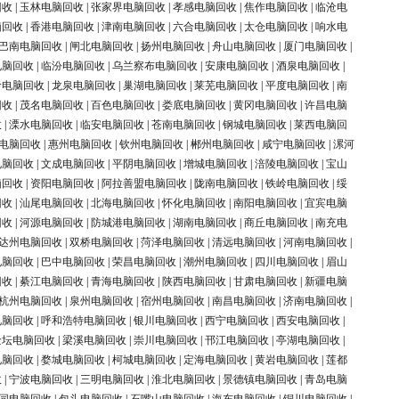
回收
|
玉林电脑回收
|
张家界电脑回收
|
孝感电脑回收
|
焦作电脑回收
|
临沧电
脑回收
|
香港电脑回收
|
津南电脑回收
|
六合电脑回收
|
太仓电脑回收
|
响水电
巴南电脑回收
|
闸北电脑回收
|
扬州电脑回收
|
舟山电脑回收
|
厦门电脑回收
|
电脑回收
|
临汾电脑回收
|
乌兰察布电脑回收
|
安康电脑回收
|
酒泉电脑回收
|
岭电脑回收
|
龙泉电脑回收
|
巢湖电脑回收
|
莱芜电脑回收
|
平度电脑回收
|
南
回收
|
茂名电脑回收
|
百色电脑回收
|
娄底电脑回收
|
黄冈电脑回收
|
许昌电脑
收
|
溧水电脑回收
|
临安电脑回收
|
苍南电脑回收
|
钢城电脑回收
|
莱西电脑回
电脑回收
|
惠州电脑回收
|
钦州电脑回收
|
郴州电脑回收
|
咸宁电脑回收
|
漯河
电脑回收
|
文成电脑回收
|
平阴电脑回收
|
增城电脑回收
|
涪陵电脑回收
|
宝山
脑回收
|
资阳电脑回收
|
阿拉善盟电脑回收
|
陇南电脑回收
|
铁岭电脑回收
|
绥
回收
|
汕尾电脑回收
|
北海电脑回收
|
怀化电脑回收
|
南阳电脑回收
|
宜宾电脑
回收
|
河源电脑回收
|
防城港电脑回收
|
湖南电脑回收
|
商丘电脑回收
|
南充电
达州电脑回收
|
双桥电脑回收
|
菏泽电脑回收
|
清远电脑回收
|
河南电脑回收
|
电脑回收
|
巴中电脑回收
|
荣昌电脑回收
|
潮州电脑回收
|
四川电脑回收
|
眉山
回收
|
綦江电脑回收
|
青海电脑回收
|
陕西电脑回收
|
甘肃电脑回收
|
新疆电脑
杭州电脑回收
|
泉州电脑回收
|
宿州电脑回收
|
南昌电脑回收
|
济南电脑回收
|
电脑回收
|
呼和浩特电脑回收
|
银川电脑回收
|
西宁电脑回收
|
西安电脑回收
|
金坛电脑回收
|
梁溪电脑回收
|
崇川电脑回收
|
邗江电脑回收
|
亭湖电脑回收
|
电脑回收
|
婺城电脑回收
|
柯城电脑回收
|
定海电脑回收
|
黄岩电脑回收
|
莲都
收
|
宁波电脑回收
|
三明电脑回收
|
淮北电脑回收
|
景德镇电脑回收
|
青岛电脑