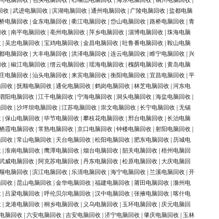
同电脑回收
|
包头电脑回收
|
石嘴山电脑回收
|
海东电脑回收
|
铜川电脑回收
|
回收
|
武进电脑回收
|
滨湖电脑回收
|
通州电脑回收
|
广陵电脑回收
|
盐都电脑
桥电脑回收
|
金东电脑回收
|
衢江电脑回收
|
岱山电脑回收
|
路桥电脑回收
|
青
回收
|
南平电脑回收
|
亳州电脑回收
|
萍乡电脑回收
|
淄博电脑回收
|
珠海电脑
收
|
吴忠电脑回收
|
宝鸡电脑回收
|
金昌电脑回收
|
吐鲁番电脑回收
|
鞍山电脑
都电脑回收
|
大丰电脑回收
|
洪泽电脑回收
|
连云电脑回收
|
睢宁电脑回收
|
兴
回收
|
椒江电脑回收
|
缙云电脑回收
|
瑶海电脑回收
|
槐荫电脑回收
|
黄岛电脑
庄电脑回收
|
汕头电脑回收
|
来宾电脑回收
|
衡阳电脑回收
|
宜昌电脑回收
|
平
脑回收
|
抚顺电脑回收
|
通化电脑回收
|
鹤岗电脑回收
|
林芝电脑回收
|
河东电
泗阳电脑回收
|
江干电脑回收
|
宁海电脑回收
|
洞头电脑回收
|
海盐电脑回收
|
脑回收
|
沙坪坝电脑回收
|
江苏电脑回收
|
崇文电脑回收
|
长宁电脑回收
|
无锡
收
|
保山电脑回收
|
毕节电脑回收
|
攀枝花电脑回收
|
邢台电脑回收
|
长治电脑
栖霞电脑回收
|
常熟电脑回收
|
京口电脑回收
|
钟楼电脑回收
|
射阳电脑回收
|
脑回收
|
常山电脑回收
|
天台电脑回收
|
松阳电脑回收
|
肥东电脑回收
|
历城电
收
|
淮南电脑回收
|
鹰潭电脑回收
|
烟台电脑回收
|
韶关电脑回收
|
梧州电脑回
武威电脑回收
|
阿克苏电脑回收
|
丹东电脑回收
|
松原电脑回收
|
大庆电脑回
堰电脑回收
|
滨江电脑回收
|
乐清电脑回收
|
海宁电脑回收
|
兰溪电脑回收
|
开
脑回收
|
昆山电脑回收
|
金华电脑回收
|
福建电脑回收
|
莆田电脑回收
|
滁州电
收
|
吕梁电脑回收
|
呼伦贝尔电脑回收
|
汉中电脑回收
|
张掖电脑回收
|
喀什电
收
|
龙港电脑回收
|
桐乡电脑回收
|
义乌电脑回收
|
玉环电脑回收
|
庆元电脑回
电脑回收
|
六安电脑回收
|
吉安电脑回收
|
济宁电脑回收
|
肇庆电脑回收
|
玉林