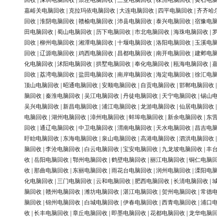
回收
|
深圳电脑回收
|
崇左电脑回收
|
三亚电脑回收
|
株洲电脑回收
|
黄石电
嘉峪关电脑回收
|
克拉玛依电脑回收
|
大连电脑回收
|
四平电脑回收
|
齐齐哈
回收
|
淮阴电脑回收
|
赣榆电脑回收
|
沛县电脑回收
|
泰兴电脑回收
|
宿豫电
田电脑回收
|
蜀山电脑回收
|
历下电脑回收
|
市北电脑回收
|
海珠电脑回收
|
回收
|
柳州电脑回收
|
湘潭电脑回收
|
十堰电脑回收
|
洛阳电脑回收
|
玉溪电
回收
|
辽源电脑回收
|
鸡西电脑回收
|
昌都电脑回收
|
南开电脑回收
|
建邺电
化电脑回收
|
沭阳电脑回收
|
拱墅电脑回收
|
奉化电脑回收
|
瓯海电脑回收
|
回收
|
荔湾电脑回收
|
盐田电脑回收
|
南岸电脑回收
|
海定电脑回收
|
徐汇电
顶山电脑回收
|
昭通电脑回收
|
安顺电脑回收
|
自贡电脑回收
|
邯郸电脑回收
脑回收
|
秦淮电脑回收
|
吴江电脑回收
|
丹徒电脑回收
|
天宁电脑回收
|
锡山
吴兴电脑回收
|
新昌电脑回收
|
浦江电脑回收
|
龙游电脑回收
|
仙居电脑回收
电脑回收
|
湖州电脑回收
|
漳州电脑回收
|
蚌埠电脑回收
|
新余电脑回收
|
东
回收
|
通辽电脑回收
|
中卫电脑回收
|
渭南电脑回收
|
天水电脑回收
|
昌吉电
盱眙电脑回收
|
东海电脑回收
|
泉山电脑回收
|
高港电脑回收
|
泗洪电脑回收
脑回收
|
李沧电脑回收
|
白云电脑回收
|
宝安电脑回收
|
九龙坡电脑回收
|
丰
收
|
岳阳电脑回收
|
鄂州电脑回收
|
鹤壁电脑回收
|
丽江电脑回收
|
铜仁电脑
收
|
那曲电脑回收
|
东丽电脑回收
|
雨花台电脑回收
|
润州电脑回收
|
溧阳电
化电脑回收
|
三门电脑回收
|
云和电脑回收
|
肥西电脑回收
|
长清电脑回收
|
脑回收
|
赣州电脑回收
|
潍坊电脑回收
|
湛江电脑回收
|
贺州电脑回收
|
常德
脑回收
|
锦州电脑回收
|
白城电脑回收
|
伊春电脑回收
|
西青电脑回收
|
浦口
收
|
长丰电脑回收
|
章丘电脑回收
|
即墨电脑回收
|
花都电脑回收
|
龙华电脑