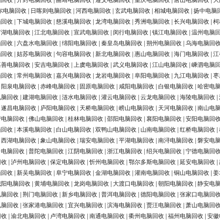
脑回收
|
开封电脑回收
|
曲靖电脑回收
|
遵义电脑回收
|
重庆电脑回收
|
唐山电脑回收
|
大
尔电脑回收
|
日喀则电脑回收
|
河西电脑回收
|
玄武电脑回收
|
相城电脑回收
|
扬中电脑
脑回收
|
下城电脑回收
|
慈溪电脑回收
|
龙湾电脑回收
|
秀洲电脑回收
|
长兴电脑回收
|
柯
罗湖电脑回收
|
江北电脑回收
|
宣武电脑回收
|
闵行电脑回收
|
镇江电脑回收
|
温州电脑
脑回收
|
六盘水电脑回收
|
绵阳电脑回收
|
秦皇岛电脑回收
|
朔州电脑回收
|
乌海电脑回
脑回收
|
姑苏电脑回收
|
句容电脑回收
|
新北电脑回收
|
惠山电脑回收
|
海门电脑回收
|
江
嘉善电脑回收
|
安吉电脑回收
|
上虞电脑回收
|
武义电脑回收
|
江山电脑回收
|
嵊泗电脑
脑回收
|
常州电脑回收
|
嘉兴电脑回收
|
龙岩电脑回收
|
阜阳电脑回收
|
九江电脑回收
|
枣
|
阳泉电脑回收
|
赤峰电脑回收
|
固原电脑回收
|
咸阳电脑回收
|
白银电脑回收
|
哈密电
电脑回收
|
建湖电脑回收
|
涟水电脑回收
|
灌云电脑回收
|
云龙电脑回收
|
海陵电脑回收
|
|
遂昌电脑回收
|
庐阳电脑回收
|
天桥电脑回收
|
崂山电脑回收
|
天河电脑回收
|
南山电
营电脑回收
|
佛山电脑回收
|
桂林电脑回收
|
邵阳电脑回收
|
襄阳电脑回收
|
安阳电脑回
脑回收
|
本溪电脑回收
|
白山电脑回收
|
双鸭山电脑回收
|
山南电脑回收
|
红桥电脑回收
|
|
西湖电脑回收
|
象山电脑回收
|
瑞安电脑回收
|
平湖电脑回收
|
南浔电脑回收
|
磐安电
台电脑回收
|
普陀电脑回收
|
江阴电脑回收
|
浙江电脑回收
|
绍兴电脑回收
|
宁德电脑回
回收
|
泸州电脑回收
|
保定电脑回收
|
忻州电脑回收
|
鄂尔多斯电脑回收
|
延安电脑回收
|
脑回收
|
新吴电脑回收
|
阜宁电脑回收
|
金湖电脑回收
|
灌南电脑回收
|
铜山电脑回收
|
姜
城阳电脑回收
|
黄埔电脑回收
|
龙岗电脑回收
|
大渡口电脑回收
|
朝阳电脑回收
|
静安电
电脑回收
|
荆门电脑回收
|
新乡电脑回收
|
普洱电脑回收
|
德阳电脑回收
|
张家口电脑回
电脑回收
|
张家港电脑回收
|
宜兴电脑回收
|
滨海电脑回收
|
贾汪电脑回收
|
萧山电脑回
回收
|
渝北电脑回收
|
卢湾电脑回收
|
南通电脑回收
|
衢州电脑回收
|
福州电脑回收
|
安徽