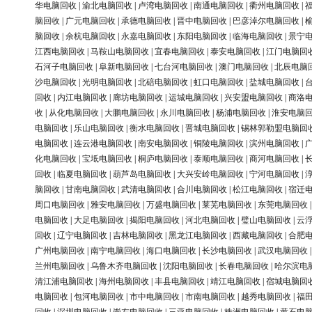
华电脑回收
|
渝北电脑回收
|
卢湾电脑回收
|
南通电脑回收
|
衢州电脑回收
|
脑回收
|
广元电脑回收
|
承德电脑回收
|
晋中电脑回收
|
巴彦淖尔电脑回收
|
脑回收
|
余杭电脑回收
|
永嘉电脑回收
|
东阳电脑回收
|
临海电脑回收
|
景宁
江西电脑回收
|
马鞍山电脑回收
|
宜春电脑回收
|
泰安电脑回收
|
江门电脑回
石河子电脑回收
|
阜新电脑回收
|
七台河电脑回收
|
澳门电脑回收
|
北辰电脑
沙电脑回收
|
光明电脑回收
|
北碚电脑回收
|
虹口电脑回收
|
盐城电脑回收
|
回收
|
内江电脑回收
|
廊坊电脑回收
|
运城电脑回收
|
兴安盟电脑回收
|
商洛
收
|
从化电脑回收
|
大鹏电脑回收
|
永川电脑回收
|
杨浦电脑回收
|
淮安电脑
电脑回收
|
乐山电脑回收
|
衡水电脑回收
|
晋城电脑回收
|
锡林郭勒盟电脑回
电脑回收
|
连云港电脑回收
|
南安电脑回收
|
铜陵电脑回收
|
滨州电脑回收
|
化电脑回收
|
宝坻电脑回收
|
桐庐电脑回收
|
泰顺电脑回收
|
商河电脑回收
|
回收
|
临夏电脑回收
|
葫芦岛电脑回收
|
大兴安岭电脑回收
|
宁河电脑回收
|
脑回收
|
甘南电脑回收
|
武清电脑回收
|
合川电脑回收
|
松江电脑回收
|
宿迁
周口电脑回收
|
雅安电脑回收
|
万盛电脑回收
|
莱芜电脑回收
|
东莞电脑回收
电脑回收
|
大足电脑回收
|
揭阳电脑回收
|
河北电脑回收
|
璧山电脑回收
|
云
回收
|
辽宁电脑回收
|
吉林电脑回收
|
黑龙江电脑回收
|
西藏电脑回收
|
合肥
广州电脑回收
|
南宁电脑回收
|
海口电脑回收
|
长沙电脑回收
|
武汉电脑回收
兰州电脑回收
|
乌鲁木齐电脑回收
|
沈阳电脑回收
|
长春电脑回收
|
哈尔滨电
清江浦电脑回收
|
海州电脑回收
|
丰县电脑回收
|
靖江电脑回收
|
宿城电脑回
电脑回收
|
包河电脑回收
|
市中电脑回收
|
市南电脑回收
|
越秀电脑回收
|
福