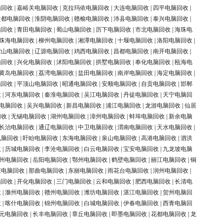
脑回收
|
嘉峪关电脑回收
|
克拉玛依电脑回收
|
大连电脑回收
|
四平电脑回收
|
盐都电脑回收
|
淮阴电脑回收
|
赣榆电脑回收
|
沛县电脑回收
|
泰兴电脑回收
|
脑回收
|
青田电脑回收
|
蜀山电脑回收
|
历下电脑回收
|
市北电脑回收
|
海珠电
珠海电脑回收
|
柳州电脑回收
|
湘潭电脑回收
|
十堰电脑回收
|
洛阳电脑回收
|
鞍山电脑回收
|
辽源电脑回收
|
鸡西电脑回收
|
昌都电脑回收
|
南开电脑回收
|
脑回收
|
兴化电脑回收
|
沭阳电脑回收
|
拱墅电脑回收
|
奉化电脑回收
|
瓯海电
黄岛电脑回收
|
荔湾电脑回收
|
盐田电脑回收
|
南岸电脑回收
|
海定电脑回收
|
脑回收
|
平顶山电脑回收
|
昭通电脑回收
|
安顺电脑回收
|
自贡电脑回收
|
邯郸
收
|
河东电脑回收
|
秦淮电脑回收
|
吴江电脑回收
|
丹徒电脑回收
|
天宁电脑回
电脑回收
|
吴兴电脑回收
|
新昌电脑回收
|
浦江电脑回收
|
龙游电脑回收
|
仙居
回收
|
无锡电脑回收
|
湖州电脑回收
|
漳州电脑回收
|
蚌埠电脑回收
|
新余电脑
长治电脑回收
|
通辽电脑回收
|
中卫电脑回收
|
渭南电脑回收
|
天水电脑回收
|
电脑回收
|
盱眙电脑回收
|
东海电脑回收
|
泉山电脑回收
|
高港电脑回收
|
泗洪
收
|
历城电脑回收
|
李沧电脑回收
|
白云电脑回收
|
宝安电脑回收
|
九龙坡电脑
州电脑回收
|
岳阳电脑回收
|
鄂州电脑回收
|
鹤壁电脑回收
|
丽江电脑回收
|
铜
庆电脑回收
|
那曲电脑回收
|
东丽电脑回收
|
雨花台电脑回收
|
润州电脑回收
|
脑回收
|
开化电脑回收
|
三门电脑回收
|
云和电脑回收
|
肥西电脑回收
|
长清电
收
|
滁州电脑回收
|
赣州电脑回收
|
潍坊电脑回收
|
湛江电脑回收
|
贺州电脑回
收
|
喀什电脑回收
|
锦州电脑回收
|
白城电脑回收
|
伊春电脑回收
|
西青电脑回
元电脑回收
|
长丰电脑回收
|
章丘电脑回收
|
即墨电脑回收
|
花都电脑回收
|
龙