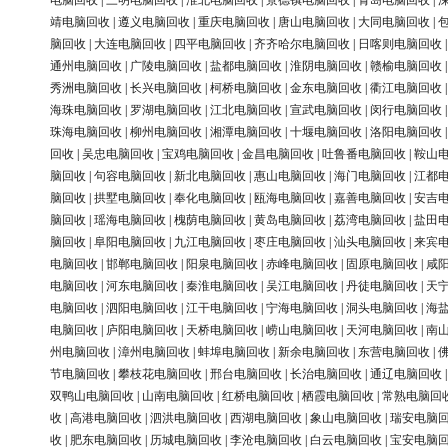
电脑回收
|
三明电脑回收
|
淮北电脑回收
|
景德镇电脑回收
|
青岛电脑回收
|
靖电脑回收
|
遵义电脑回收
|
重庆电脑回收
|
唐山电脑回收
|
大同电脑回收
|
脑回收
|
大连电脑回收
|
四平电脑回收
|
齐齐哈尔电脑回收
|
日喀则电脑回收
通州电脑回收
|
广陵电脑回收
|
盐都电脑回收
|
淮阴电脑回收
|
赣榆电脑回收
秀洲电脑回收
|
长兴电脑回收
|
柯桥电脑回收
|
金东电脑回收
|
衢江电脑回收
海珠电脑回收
|
罗湖电脑回收
|
江北电脑回收
|
宣武电脑回收
|
闵行电脑回收
珠海电脑回收
|
柳州电脑回收
|
湘潭电脑回收
|
十堰电脑回收
|
洛阳电脑回收
回收
|
吴忠电脑回收
|
宝鸡电脑回收
|
金昌电脑回收
|
吐鲁番电脑回收
|
鞍山
脑回收
|
句容电脑回收
|
新北电脑回收
|
惠山电脑回收
|
海门电脑回收
|
江都
脑回收
|
拱墅电脑回收
|
奉化电脑回收
|
瓯海电脑回收
|
嘉善电脑回收
|
安吉
脑回收
|
瑶海电脑回收
|
槐荫电脑回收
|
黄岛电脑回收
|
荔湾电脑回收
|
盐田
脑回收
|
阜阳电脑回收
|
九江电脑回收
|
枣庄电脑回收
|
汕头电脑回收
|
来宾
电脑回收
|
邯郸电脑回收
|
阳泉电脑回收
|
赤峰电脑回收
|
固原电脑回收
|
咸
电脑回收
|
河东电脑回收
|
秦淮电脑回收
|
吴江电脑回收
|
丹徒电脑回收
|
天
电脑回收
|
泗阳电脑回收
|
江干电脑回收
|
宁海电脑回收
|
洞头电脑回收
|
海
电脑回收
|
庐阳电脑回收
|
天桥电脑回收
|
崂山电脑回收
|
天河电脑回收
|
南
州电脑回收
|
漳州电脑回收
|
蚌埠电脑回收
|
新余电脑回收
|
东营电脑回收
|
节电脑回收
|
攀枝花电脑回收
|
邢台电脑回收
|
长治电脑回收
|
通辽电脑回收
双鸭山电脑回收
|
山南电脑回收
|
红桥电脑回收
|
栖霞电脑回收
|
常熟电脑回
收
|
高港电脑回收
|
泗洪电脑回收
|
西湖电脑回收
|
象山电脑回收
|
瑞安电脑
收
|
肥东电脑回收
|
历城电脑回收
|
李沧电脑回收
|
白云电脑回收
|
宝安电脑