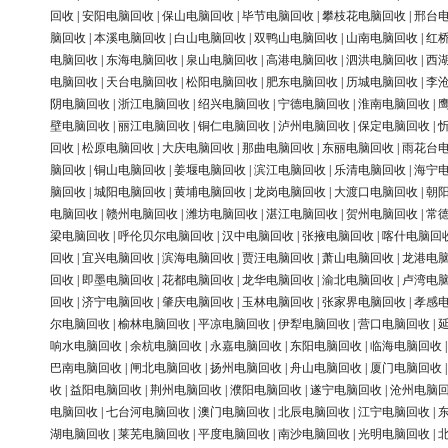
回收
|
安阳电脑回收
|
保山电脑回收
|
毕节电脑回收
|
攀枝花电脑回收
|
邢台
脑回收
|
本溪电脑回收
|
白山电脑回收
|
双鸭山电脑回收
|
山南电脑回收
|
红
电脑回收
|
东海电脑回收
|
泉山电脑回收
|
高港电脑回收
|
泗洪电脑回收
|
西
电脑回收
|
天台电脑回收
|
松阳电脑回收
|
肥东电脑回收
|
历城电脑回收
|
李
阴电脑回收
|
浙江电脑回收
|
绍兴电脑回收
|
宁德电脑回收
|
淮南电脑回收
|
壁电脑回收
|
丽江电脑回收
|
铜仁电脑回收
|
泸州电脑回收
|
保定电脑回收
|
回收
|
松原电脑回收
|
大庆电脑回收
|
那曲电脑回收
|
东丽电脑回收
|
雨花台
脑回收
|
铜山电脑回收
|
姜堰电脑回收
|
滨江电脑回收
|
乐清电脑回收
|
海宁
脑回收
|
城阳电脑回收
|
黄埔电脑回收
|
龙岗电脑回收
|
大渡口电脑回收
|
朝
电脑回收
|
赣州电脑回收
|
潍坊电脑回收
|
湛江电脑回收
|
贺州电脑回收
|
常
梁电脑回收
|
呼伦贝尔电脑回收
|
汉中电脑回收
|
张掖电脑回收
|
喀什电脑回
回收
|
宜兴电脑回收
|
滨海电脑回收
|
贾汪电脑回收
|
萧山电脑回收
|
龙港电
回收
|
即墨电脑回收
|
花都电脑回收
|
龙华电脑回收
|
渝北电脑回收
|
卢湾电
回收
|
济宁电脑回收
|
肇庆电脑回收
|
玉林电脑回收
|
张家界电脑回收
|
孝感
尔电脑回收
|
榆林电脑回收
|
平凉电脑回收
|
伊犁电脑回收
|
营口电脑回收
|
响水电脑回收
|
余杭电脑回收
|
永嘉电脑回收
|
东阳电脑回收
|
临海电脑回收
巴南电脑回收
|
闸北电脑回收
|
扬州电脑回收
|
舟山电脑回收
|
厦门电脑回收
收
|
益阳电脑回收
|
荆州电脑回收
|
濮阳电脑回收
|
遂宁电脑回收
|
沧州电脑
电脑回收
|
七台河电脑回收
|
澳门电脑回收
|
北辰电脑回收
|
江宁电脑回收
|
湖电脑回收
|
莱芜电脑回收
|
平度电脑回收
|
南沙电脑回收
|
光明电脑回收
|