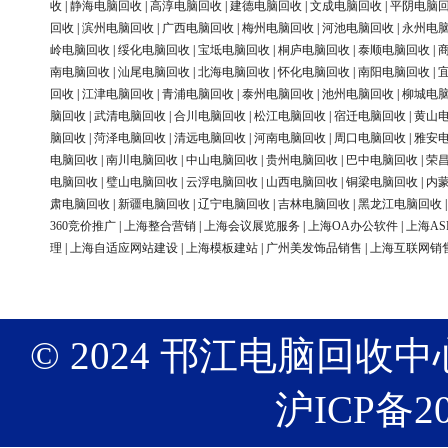
收
|
静海电脑回收
|
高淳电脑回收
|
建德电脑回收
|
文成电脑回收
|
平阴电脑
回收
|
滨州电脑回收
|
广西电脑回收
|
梅州电脑回收
|
河池电脑回收
|
永州电
岭电脑回收
|
绥化电脑回收
|
宝坻电脑回收
|
桐庐电脑回收
|
泰顺电脑回收
|
南电脑回收
|
汕尾电脑回收
|
北海电脑回收
|
怀化电脑回收
|
南阳电脑回收
|
回收
|
江津电脑回收
|
青浦电脑回收
|
泰州电脑回收
|
池州电脑回收
|
柳城电
脑回收
|
武清电脑回收
|
合川电脑回收
|
松江电脑回收
|
宿迁电脑回收
|
黄山
脑回收
|
菏泽电脑回收
|
清远电脑回收
|
河南电脑回收
|
周口电脑回收
|
雅安
电脑回收
|
南川电脑回收
|
中山电脑回收
|
贵州电脑回收
|
巴中电脑回收
|
荣
电脑回收
|
璧山电脑回收
|
云浮电脑回收
|
山西电脑回收
|
铜梁电脑回收
|
内
肃电脑回收
|
新疆电脑回收
|
辽宁电脑回收
|
吉林电脑回收
|
黑龙江电脑回收
360竞价推广
|
上海整合营销
|
上海会议展览服务
|
上海OA办公软件
|
上海AS
理
|
上海自适应网站建设
|
上海模板建站
|
广州美发饰品销售
|
上海互联网销
© 2024 邗江电脑回收中心 版权
沪ICP备20