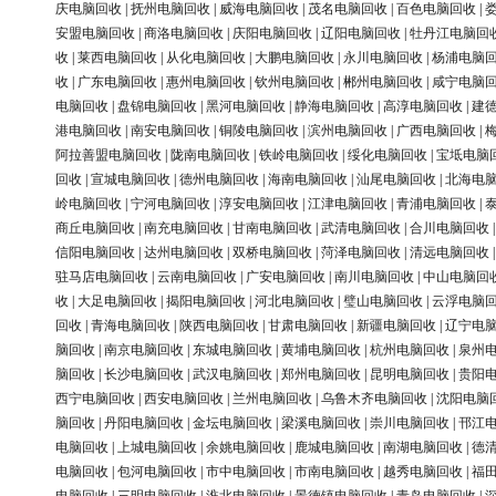
庆电脑回收
|
抚州电脑回收
|
威海电脑回收
|
茂名电脑回收
|
百色电脑回收
|
安盟电脑回收
|
商洛电脑回收
|
庆阳电脑回收
|
辽阳电脑回收
|
牡丹江电脑回
收
|
莱西电脑回收
|
从化电脑回收
|
大鹏电脑回收
|
永川电脑回收
|
杨浦电脑
收
|
广东电脑回收
|
惠州电脑回收
|
钦州电脑回收
|
郴州电脑回收
|
咸宁电脑
电脑回收
|
盘锦电脑回收
|
黑河电脑回收
|
静海电脑回收
|
高淳电脑回收
|
建
港电脑回收
|
南安电脑回收
|
铜陵电脑回收
|
滨州电脑回收
|
广西电脑回收
|
阿拉善盟电脑回收
|
陇南电脑回收
|
铁岭电脑回收
|
绥化电脑回收
|
宝坻电脑
回收
|
宣城电脑回收
|
德州电脑回收
|
海南电脑回收
|
汕尾电脑回收
|
北海电
岭电脑回收
|
宁河电脑回收
|
淳安电脑回收
|
江津电脑回收
|
青浦电脑回收
|
商丘电脑回收
|
南充电脑回收
|
甘南电脑回收
|
武清电脑回收
|
合川电脑回收
信阳电脑回收
|
达州电脑回收
|
双桥电脑回收
|
菏泽电脑回收
|
清远电脑回收
驻马店电脑回收
|
云南电脑回收
|
广安电脑回收
|
南川电脑回收
|
中山电脑回
收
|
大足电脑回收
|
揭阳电脑回收
|
河北电脑回收
|
璧山电脑回收
|
云浮电脑
回收
|
青海电脑回收
|
陕西电脑回收
|
甘肃电脑回收
|
新疆电脑回收
|
辽宁电
脑回收
|
南京电脑回收
|
东城电脑回收
|
黄埔电脑回收
|
杭州电脑回收
|
泉州
脑回收
|
长沙电脑回收
|
武汉电脑回收
|
郑州电脑回收
|
昆明电脑回收
|
贵阳
西宁电脑回收
|
西安电脑回收
|
兰州电脑回收
|
乌鲁木齐电脑回收
|
沈阳电脑
脑回收
|
丹阳电脑回收
|
金坛电脑回收
|
梁溪电脑回收
|
崇川电脑回收
|
邗江
电脑回收
|
上城电脑回收
|
余姚电脑回收
|
鹿城电脑回收
|
南湖电脑回收
|
德
电脑回收
|
包河电脑回收
|
市中电脑回收
|
市南电脑回收
|
越秀电脑回收
|
福