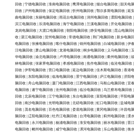
回收
|
宁德电脑回收
|
淮南电脑回收
|
鹰潭电脑回收
|
烟台电脑回收
|
韶关电
回收
|
泸州电脑回收
|
保定电脑回收
|
忻州电脑回收
|
鄂尔多斯电脑回收
|
延
曲电脑回收
|
东丽电脑回收
|
雨花台电脑回收
|
润州电脑回收
|
溧阳电脑回收
滨江电脑回收
|
乐清电脑回收
|
海宁电脑回收
|
兰溪电脑回收
|
开化电脑回收
龙岗电脑回收
|
大渡口电脑回收
|
朝阳电脑回收
|
静安电脑回收
|
昆山电脑回
收
|
湛江电脑回收
|
贺州电脑回收
|
常德电脑回收
|
荆门电脑回收
|
新乡电脑
电脑回收
|
张掖电脑回收
|
喀什电脑回收
|
锦州电脑回收
|
白城电脑回收
|
伊
汪电脑回收
|
萧山电脑回收
|
龙港电脑回收
|
桐乡电脑回收
|
义乌电脑回收
|
华电脑回收
|
渝北电脑回收
|
卢湾电脑回收
|
南通电脑回收
|
衢州电脑回收
|
林电脑回收
|
张家界电脑回收
|
孝感电脑回收
|
焦作电脑回收
|
临沧电脑回收
回收
|
伊犁电脑回收
|
营口电脑回收
|
延边电脑回收
|
佳木斯电脑回收
|
香港
脑回收
|
东阳电脑回收
|
临海电脑回收
|
景宁电脑回收
|
庐江电脑回收
|
济阳
脑回收
|
舟山电脑回收
|
厦门电脑回收
|
江西电脑回收
|
马鞍山电脑回收
|
宜
电脑回收
|
遂宁电脑回收
|
沧州电脑回收
|
临汾电脑回收
|
乌兰察布电脑回收
回收
|
北辰电脑回收
|
江宁电脑回收
|
东台电脑回收
|
富阳电脑回收
|
平阳电
回收
|
南沙电脑回收
|
光明电脑回收
|
北碚电脑回收
|
虹口电脑回收
|
盐城电
回收
|
茂名电脑回收
|
百色电脑回收
|
娄底电脑回收
|
黄冈电脑回收
|
许昌电
脑回收
|
辽阳电脑回收
|
牡丹江电脑回收
|
台湾电脑回收
|
蓟州电脑回收
|
溧
电脑回收
|
永川电脑回收
|
杨浦电脑回收
|
淮安电脑回收
|
丽水电脑回收
|
晋
电脑回收
|
郴州电脑回收
|
咸宁电脑回收
|
漯河电脑回收
|
乐山电脑回收
|
衡