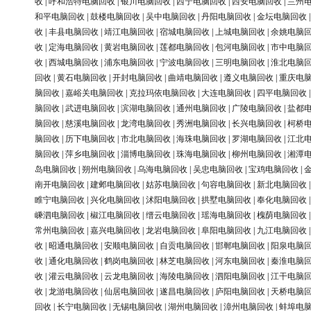
收
|
呼和浩特电脑回收
|
银川电脑回收
|
西宁电脑回收
|
西安电脑回收
|
兰州
和平电脑回收
|
鼓楼电脑回收
|
吴中电脑回收
|
丹阳电脑回收
|
金坛电脑回收
收
|
丰县电脑回收
|
靖江电脑回收
|
宿城电脑回收
|
上城电脑回收
|
余姚电脑
收
|
定海电脑回收
|
黄岩电脑回收
|
莲都电脑回收
|
包河电脑回收
|
市中电脑
收
|
西城电脑回收
|
浦东电脑回收
|
宁波电脑回收
|
三明电脑回收
|
淮北电脑
回收
|
黄石电脑回收
|
开封电脑回收
|
曲靖电脑回收
|
遵义电脑回收
|
重庆电
脑回收
|
嘉峪关电脑回收
|
克拉玛依电脑回收
|
大连电脑回收
|
四平电脑回收
脑回收
|
武进电脑回收
|
滨湖电脑回收
|
通州电脑回收
|
广陵电脑回收
|
盐都
脑回收
|
慈溪电脑回收
|
龙湾电脑回收
|
秀洲电脑回收
|
长兴电脑回收
|
柯桥
脑回收
|
历下电脑回收
|
市北电脑回收
|
海珠电脑回收
|
罗湖电脑回收
|
江北
脑回收
|
萍乡电脑回收
|
淄博电脑回收
|
珠海电脑回收
|
柳州电脑回收
|
湘潭
岛电脑回收
|
朔州电脑回收
|
乌海电脑回收
|
吴忠电脑回收
|
宝鸡电脑回收
|
南开电脑回收
|
建邺电脑回收
|
姑苏电脑回收
|
句容电脑回收
|
新北电脑回收
睢宁电脑回收
|
兴化电脑回收
|
沭阳电脑回收
|
拱墅电脑回收
|
奉化电脑回收
嵊泗电脑回收
|
椒江电脑回收
|
缙云电脑回收
|
瑶海电脑回收
|
槐荫电脑回收
常州电脑回收
|
嘉兴电脑回收
|
龙岩电脑回收
|
阜阳电脑回收
|
九江电脑回收
收
|
昭通电脑回收
|
安顺电脑回收
|
自贡电脑回收
|
邯郸电脑回收
|
阳泉电脑
收
|
通化电脑回收
|
鹤岗电脑回收
|
林芝电脑回收
|
河东电脑回收
|
秦淮电脑
收
|
灌云电脑回收
|
云龙电脑回收
|
海陵电脑回收
|
泗阳电脑回收
|
江干电脑
收
|
龙游电脑回收
|
仙居电脑回收
|
遂昌电脑回收
|
庐阳电脑回收
|
天桥电脑
回收
|
长宁电脑回收
|
无锡电脑回收
|
湖州电脑回收
|
漳州电脑回收
|
蚌埠电