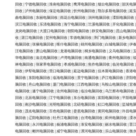
回收
|
宁德电脑回收
|
淮南电脑回收
|
鹰潭电脑回收
|
烟台电脑回收
|
韶关电
回收
|
泸州电脑回收
|
保定电脑回收
|
忻州电脑回收
|
鄂尔多斯电脑回收
|
延
曲电脑回收
|
东丽电脑回收
|
雨花台电脑回收
|
润州电脑回收
|
溧阳电脑回收
滨江电脑回收
|
乐清电脑回收
|
海宁电脑回收
|
兰溪电脑回收
|
开化电脑回收
龙岗电脑回收
|
大渡口电脑回收
|
朝阳电脑回收
|
静安电脑回收
|
昆山电脑回
收
|
湛江电脑回收
|
贺州电脑回收
|
常德电脑回收
|
荆门电脑回收
|
新乡电脑
电脑回收
|
张掖电脑回收
|
喀什电脑回收
|
锦州电脑回收
|
白城电脑回收
|
伊
汪电脑回收
|
萧山电脑回收
|
龙港电脑回收
|
桐乡电脑回收
|
义乌电脑回收
|
华电脑回收
|
渝北电脑回收
|
卢湾电脑回收
|
南通电脑回收
|
衢州电脑回收
|
林电脑回收
|
张家界电脑回收
|
孝感电脑回收
|
焦作电脑回收
|
临沧电脑回收
回收
|
伊犁电脑回收
|
营口电脑回收
|
延边电脑回收
|
佳木斯电脑回收
|
香港
脑回收
|
东阳电脑回收
|
临海电脑回收
|
景宁电脑回收
|
庐江电脑回收
|
济阳
脑回收
|
舟山电脑回收
|
厦门电脑回收
|
江西电脑回收
|
马鞍山电脑回收
|
宜
电脑回收
|
遂宁电脑回收
|
沧州电脑回收
|
临汾电脑回收
|
乌兰察布电脑回收
回收
|
北辰电脑回收
|
江宁电脑回收
|
东台电脑回收
|
富阳电脑回收
|
平阳电
回收
|
南沙电脑回收
|
光明电脑回收
|
北碚电脑回收
|
虹口电脑回收
|
盐城电
回收
|
茂名电脑回收
|
百色电脑回收
|
娄底电脑回收
|
黄冈电脑回收
|
许昌电
脑回收
|
辽阳电脑回收
|
牡丹江电脑回收
|
台湾电脑回收
|
蓟州电脑回收
|
溧
电脑回收
|
永川电脑回收
|
杨浦电脑回收
|
淮安电脑回收
|
丽水电脑回收
|
晋
电脑回收
|
郴州电脑回收
|
咸宁电脑回收
|
漯河电脑回收
|
乐山电脑回收
|
衡