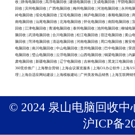
收
|
静海电脑回收
|
高淳电脑回收
|
建德电脑回收
|
文成电脑回收
|
平阴电脑
回收
|
滨州电脑回收
|
广西电脑回收
|
梅州电脑回收
|
河池电脑回收
|
永州电
岭电脑回收
|
绥化电脑回收
|
宝坻电脑回收
|
桐庐电脑回收
|
泰顺电脑回收
|
南电脑回收
|
汕尾电脑回收
|
北海电脑回收
|
怀化电脑回收
|
南阳电脑回收
|
回收
|
江津电脑回收
|
青浦电脑回收
|
泰州电脑回收
|
池州电脑回收
|
柳城电
脑回收
|
武清电脑回收
|
合川电脑回收
|
松江电脑回收
|
宿迁电脑回收
|
黄山
脑回收
|
菏泽电脑回收
|
清远电脑回收
|
河南电脑回收
|
周口电脑回收
|
雅安
电脑回收
|
南川电脑回收
|
中山电脑回收
|
贵州电脑回收
|
巴中电脑回收
|
荣
电脑回收
|
璧山电脑回收
|
云浮电脑回收
|
山西电脑回收
|
铜梁电脑回收
|
内
肃电脑回收
|
新疆电脑回收
|
辽宁电脑回收
|
吉林电脑回收
|
黑龙江电脑回收
360竞价推广
|
上海整合营销
|
上海会议展览服务
|
上海OA办公软件
|
上海AS
理
|
上海自适应网站建设
|
上海模板建站
|
广州美发饰品销售
|
上海互联网销
© 2024 泉山电脑回收中心 版权
沪ICP备20