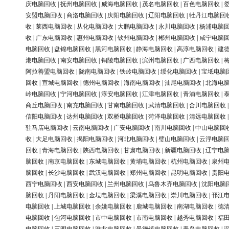
庆电脑回收
|
抚州电脑回收
|
威海电脑回收
|
茂名电脑回收
|
百色电脑回收
|
安盟电脑回收
|
商洛电脑回收
|
庆阳电脑回收
|
辽阳电脑回收
|
牡丹江电脑回
收
|
莱西电脑回收
|
从化电脑回收
|
大鹏电脑回收
|
永川电脑回收
|
杨浦电脑
收
|
广东电脑回收
|
惠州电脑回收
|
钦州电脑回收
|
郴州电脑回收
|
咸宁电脑
电脑回收
|
盘锦电脑回收
|
黑河电脑回收
|
静海电脑回收
|
高淳电脑回收
|
建
港电脑回收
|
南安电脑回收
|
铜陵电脑回收
|
滨州电脑回收
|
广西电脑回收
|
阿拉善盟电脑回收
|
陇南电脑回收
|
铁岭电脑回收
|
绥化电脑回收
|
宝坻电脑
回收
|
宣城电脑回收
|
德州电脑回收
|
海南电脑回收
|
汕尾电脑回收
|
北海电
岭电脑回收
|
宁河电脑回收
|
淳安电脑回收
|
江津电脑回收
|
青浦电脑回收
|
商丘电脑回收
|
南充电脑回收
|
甘南电脑回收
|
武清电脑回收
|
合川电脑回收
信阳电脑回收
|
达州电脑回收
|
双桥电脑回收
|
菏泽电脑回收
|
清远电脑回收
驻马店电脑回收
|
云南电脑回收
|
广安电脑回收
|
南川电脑回收
|
中山电脑回
收
|
大足电脑回收
|
揭阳电脑回收
|
河北电脑回收
|
璧山电脑回收
|
云浮电脑
回收
|
青海电脑回收
|
陕西电脑回收
|
甘肃电脑回收
|
新疆电脑回收
|
辽宁电
脑回收
|
南京电脑回收
|
东城电脑回收
|
黄埔电脑回收
|
杭州电脑回收
|
泉州
脑回收
|
长沙电脑回收
|
武汉电脑回收
|
郑州电脑回收
|
昆明电脑回收
|
贵阳
西宁电脑回收
|
西安电脑回收
|
兰州电脑回收
|
乌鲁木齐电脑回收
|
沈阳电脑
脑回收
|
丹阳电脑回收
|
金坛电脑回收
|
梁溪电脑回收
|
崇川电脑回收
|
邗江
电脑回收
|
上城电脑回收
|
余姚电脑回收
|
鹿城电脑回收
|
南湖电脑回收
|
德
电脑回收
|
包河电脑回收
|
市中电脑回收
|
市南电脑回收
|
越秀电脑回收
|
福