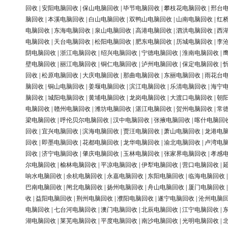
回收
|
安阳电脑回收
|
保山电脑回收
|
毕节电脑回收
|
攀枝花电脑回收
|
邢台
脑回收
|
本溪电脑回收
|
白山电脑回收
|
双鸭山电脑回收
|
山南电脑回收
|
红
电脑回收
|
东海电脑回收
|
泉山电脑回收
|
高港电脑回收
|
泗洪电脑回收
|
西
电脑回收
|
天台电脑回收
|
松阳电脑回收
|
肥东电脑回收
|
历城电脑回收
|
李
阴电脑回收
|
浙江电脑回收
|
绍兴电脑回收
|
宁德电脑回收
|
淮南电脑回收
|
壁电脑回收
|
丽江电脑回收
|
铜仁电脑回收
|
泸州电脑回收
|
保定电脑回收
|
回收
|
松原电脑回收
|
大庆电脑回收
|
那曲电脑回收
|
东丽电脑回收
|
雨花台
脑回收
|
铜山电脑回收
|
姜堰电脑回收
|
滨江电脑回收
|
乐清电脑回收
|
海宁
脑回收
|
城阳电脑回收
|
黄埔电脑回收
|
龙岗电脑回收
|
大渡口电脑回收
|
朝
电脑回收
|
赣州电脑回收
|
潍坊电脑回收
|
湛江电脑回收
|
贺州电脑回收
|
常
梁电脑回收
|
呼伦贝尔电脑回收
|
汉中电脑回收
|
张掖电脑回收
|
喀什电脑回
回收
|
宜兴电脑回收
|
滨海电脑回收
|
贾汪电脑回收
|
萧山电脑回收
|
龙港电
回收
|
即墨电脑回收
|
花都电脑回收
|
龙华电脑回收
|
渝北电脑回收
|
卢湾电
回收
|
济宁电脑回收
|
肇庆电脑回收
|
玉林电脑回收
|
张家界电脑回收
|
孝感
尔电脑回收
|
榆林电脑回收
|
平凉电脑回收
|
伊犁电脑回收
|
营口电脑回收
|
响水电脑回收
|
余杭电脑回收
|
永嘉电脑回收
|
东阳电脑回收
|
临海电脑回收
巴南电脑回收
|
闸北电脑回收
|
扬州电脑回收
|
舟山电脑回收
|
厦门电脑回收
收
|
益阳电脑回收
|
荆州电脑回收
|
濮阳电脑回收
|
遂宁电脑回收
|
沧州电脑
电脑回收
|
七台河电脑回收
|
澳门电脑回收
|
北辰电脑回收
|
江宁电脑回收
|
湖电脑回收
|
莱芜电脑回收
|
平度电脑回收
|
南沙电脑回收
|
光明电脑回收
|