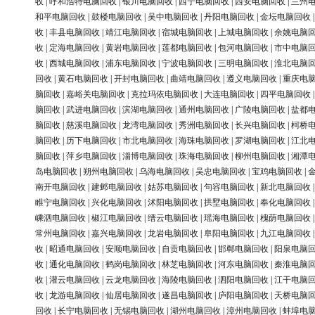
收
|
呼和浩特电脑回收
|
银川电脑回收
|
西宁电脑回收
|
西安电脑回收
|
兰州
和平电脑回收
|
鼓楼电脑回收
|
吴中电脑回收
|
丹阳电脑回收
|
金坛电脑回收
收
|
丰县电脑回收
|
靖江电脑回收
|
宿城电脑回收
|
上城电脑回收
|
余姚电脑
收
|
定海电脑回收
|
黄岩电脑回收
|
莲都电脑回收
|
包河电脑回收
|
市中电脑
收
|
西城电脑回收
|
浦东电脑回收
|
宁波电脑回收
|
三明电脑回收
|
淮北电脑
回收
|
黄石电脑回收
|
开封电脑回收
|
曲靖电脑回收
|
遵义电脑回收
|
重庆电
脑回收
|
嘉峪关电脑回收
|
克拉玛依电脑回收
|
大连电脑回收
|
四平电脑回收
脑回收
|
武进电脑回收
|
滨湖电脑回收
|
通州电脑回收
|
广陵电脑回收
|
盐都
脑回收
|
慈溪电脑回收
|
龙湾电脑回收
|
秀洲电脑回收
|
长兴电脑回收
|
柯桥
脑回收
|
历下电脑回收
|
市北电脑回收
|
海珠电脑回收
|
罗湖电脑回收
|
江北
脑回收
|
萍乡电脑回收
|
淄博电脑回收
|
珠海电脑回收
|
柳州电脑回收
|
湘潭
岛电脑回收
|
朔州电脑回收
|
乌海电脑回收
|
吴忠电脑回收
|
宝鸡电脑回收
|
南开电脑回收
|
建邺电脑回收
|
姑苏电脑回收
|
句容电脑回收
|
新北电脑回收
睢宁电脑回收
|
兴化电脑回收
|
沭阳电脑回收
|
拱墅电脑回收
|
奉化电脑回收
嵊泗电脑回收
|
椒江电脑回收
|
缙云电脑回收
|
瑶海电脑回收
|
槐荫电脑回收
常州电脑回收
|
嘉兴电脑回收
|
龙岩电脑回收
|
阜阳电脑回收
|
九江电脑回收
收
|
昭通电脑回收
|
安顺电脑回收
|
自贡电脑回收
|
邯郸电脑回收
|
阳泉电脑
收
|
通化电脑回收
|
鹤岗电脑回收
|
林芝电脑回收
|
河东电脑回收
|
秦淮电脑
收
|
灌云电脑回收
|
云龙电脑回收
|
海陵电脑回收
|
泗阳电脑回收
|
江干电脑
收
|
龙游电脑回收
|
仙居电脑回收
|
遂昌电脑回收
|
庐阳电脑回收
|
天桥电脑
回收
|
长宁电脑回收
|
无锡电脑回收
|
湖州电脑回收
|
漳州电脑回收
|
蚌埠电