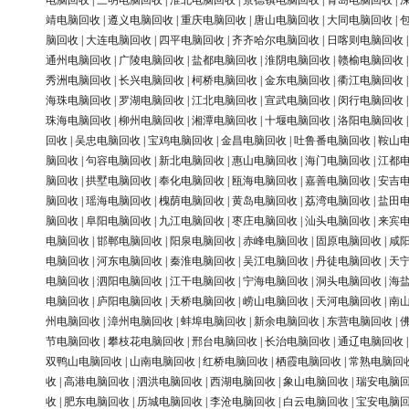
电脑回收
|
三明电脑回收
|
淮北电脑回收
|
景德镇电脑回收
|
青岛电脑回收
|
靖电脑回收
|
遵义电脑回收
|
重庆电脑回收
|
唐山电脑回收
|
大同电脑回收
|
脑回收
|
大连电脑回收
|
四平电脑回收
|
齐齐哈尔电脑回收
|
日喀则电脑回收
通州电脑回收
|
广陵电脑回收
|
盐都电脑回收
|
淮阴电脑回收
|
赣榆电脑回收
秀洲电脑回收
|
长兴电脑回收
|
柯桥电脑回收
|
金东电脑回收
|
衢江电脑回收
海珠电脑回收
|
罗湖电脑回收
|
江北电脑回收
|
宣武电脑回收
|
闵行电脑回收
珠海电脑回收
|
柳州电脑回收
|
湘潭电脑回收
|
十堰电脑回收
|
洛阳电脑回收
回收
|
吴忠电脑回收
|
宝鸡电脑回收
|
金昌电脑回收
|
吐鲁番电脑回收
|
鞍山
脑回收
|
句容电脑回收
|
新北电脑回收
|
惠山电脑回收
|
海门电脑回收
|
江都
脑回收
|
拱墅电脑回收
|
奉化电脑回收
|
瓯海电脑回收
|
嘉善电脑回收
|
安吉
脑回收
|
瑶海电脑回收
|
槐荫电脑回收
|
黄岛电脑回收
|
荔湾电脑回收
|
盐田
脑回收
|
阜阳电脑回收
|
九江电脑回收
|
枣庄电脑回收
|
汕头电脑回收
|
来宾
电脑回收
|
邯郸电脑回收
|
阳泉电脑回收
|
赤峰电脑回收
|
固原电脑回收
|
咸
电脑回收
|
河东电脑回收
|
秦淮电脑回收
|
吴江电脑回收
|
丹徒电脑回收
|
天
电脑回收
|
泗阳电脑回收
|
江干电脑回收
|
宁海电脑回收
|
洞头电脑回收
|
海
电脑回收
|
庐阳电脑回收
|
天桥电脑回收
|
崂山电脑回收
|
天河电脑回收
|
南
州电脑回收
|
漳州电脑回收
|
蚌埠电脑回收
|
新余电脑回收
|
东营电脑回收
|
节电脑回收
|
攀枝花电脑回收
|
邢台电脑回收
|
长治电脑回收
|
通辽电脑回收
双鸭山电脑回收
|
山南电脑回收
|
红桥电脑回收
|
栖霞电脑回收
|
常熟电脑回
收
|
高港电脑回收
|
泗洪电脑回收
|
西湖电脑回收
|
象山电脑回收
|
瑞安电脑
收
|
肥东电脑回收
|
历城电脑回收
|
李沧电脑回收
|
白云电脑回收
|
宝安电脑