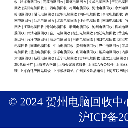
收
|
静海电脑回收
|
高淳电脑回收
|
建德电脑回收
|
文成电脑回收
|
平阴电脑
回收
|
滨州电脑回收
|
广西电脑回收
|
梅州电脑回收
|
河池电脑回收
|
永州电
岭电脑回收
|
绥化电脑回收
|
宝坻电脑回收
|
桐庐电脑回收
|
泰顺电脑回收
|
南电脑回收
|
汕尾电脑回收
|
北海电脑回收
|
怀化电脑回收
|
南阳电脑回收
|
回收
|
江津电脑回收
|
青浦电脑回收
|
泰州电脑回收
|
池州电脑回收
|
柳城电
脑回收
|
武清电脑回收
|
合川电脑回收
|
松江电脑回收
|
宿迁电脑回收
|
黄山
脑回收
|
菏泽电脑回收
|
清远电脑回收
|
河南电脑回收
|
周口电脑回收
|
雅安
电脑回收
|
南川电脑回收
|
中山电脑回收
|
贵州电脑回收
|
巴中电脑回收
|
荣
电脑回收
|
璧山电脑回收
|
云浮电脑回收
|
山西电脑回收
|
铜梁电脑回收
|
内
肃电脑回收
|
新疆电脑回收
|
辽宁电脑回收
|
吉林电脑回收
|
黑龙江电脑回收
360竞价推广
|
上海整合营销
|
上海会议展览服务
|
上海OA办公软件
|
上海AS
理
|
上海自适应网站建设
|
上海模板建站
|
广州美发饰品销售
|
上海互联网销
© 2024 贺州电脑回收中心 版权
沪ICP备20