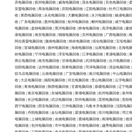
庆电脑回收
|
抚州电脑回收
|
威海电脑回收
|
茂名电脑回收
|
百色电脑回收
|
安盟电脑回收
|
商洛电脑回收
|
庆阳电脑回收
|
辽阳电脑回收
|
牡丹江电脑回
收
|
莱西电脑回收
|
从化电脑回收
|
大鹏电脑回收
|
永川电脑回收
|
杨浦电脑
收
|
广东电脑回收
|
惠州电脑回收
|
钦州电脑回收
|
郴州电脑回收
|
咸宁电脑
电脑回收
|
盘锦电脑回收
|
黑河电脑回收
|
静海电脑回收
|
高淳电脑回收
|
建
港电脑回收
|
南安电脑回收
|
铜陵电脑回收
|
滨州电脑回收
|
广西电脑回收
|
阿拉善盟电脑回收
|
陇南电脑回收
|
铁岭电脑回收
|
绥化电脑回收
|
宝坻电脑
回收
|
宣城电脑回收
|
德州电脑回收
|
海南电脑回收
|
汕尾电脑回收
|
北海电
岭电脑回收
|
宁河电脑回收
|
淳安电脑回收
|
江津电脑回收
|
青浦电脑回收
|
商丘电脑回收
|
南充电脑回收
|
甘南电脑回收
|
武清电脑回收
|
合川电脑回收
信阳电脑回收
|
达州电脑回收
|
双桥电脑回收
|
菏泽电脑回收
|
清远电脑回收
驻马店电脑回收
|
云南电脑回收
|
广安电脑回收
|
南川电脑回收
|
中山电脑回
收
|
大足电脑回收
|
揭阳电脑回收
|
河北电脑回收
|
璧山电脑回收
|
云浮电脑
回收
|
青海电脑回收
|
陕西电脑回收
|
甘肃电脑回收
|
新疆电脑回收
|
辽宁电
脑回收
|
南京电脑回收
|
东城电脑回收
|
黄埔电脑回收
|
杭州电脑回收
|
泉州
脑回收
|
长沙电脑回收
|
武汉电脑回收
|
郑州电脑回收
|
昆明电脑回收
|
贵阳
西宁电脑回收
|
西安电脑回收
|
兰州电脑回收
|
乌鲁木齐电脑回收
|
沈阳电脑
脑回收
|
丹阳电脑回收
|
金坛电脑回收
|
梁溪电脑回收
|
崇川电脑回收
|
邗江
电脑回收
|
上城电脑回收
|
余姚电脑回收
|
鹿城电脑回收
|
南湖电脑回收
|
德
电脑回收
|
包河电脑回收
|
市中电脑回收
|
市南电脑回收
|
越秀电脑回收
|
福