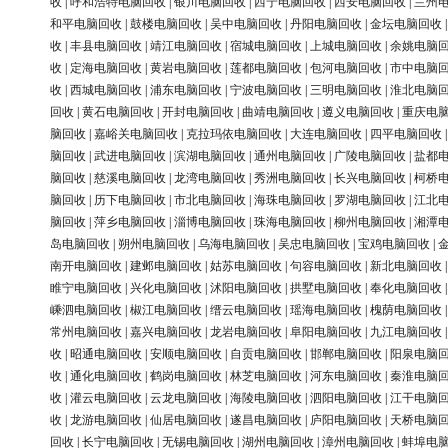
收
|
呼和浩特电脑回收
|
银川电脑回收
|
西宁电脑回收
|
西安电脑回收
|
兰州
和平电脑回收
|
鼓楼电脑回收
|
吴中电脑回收
|
丹阳电脑回收
|
金坛电脑回收
收
|
丰县电脑回收
|
靖江电脑回收
|
宿城电脑回收
|
上城电脑回收
|
余姚电脑
收
|
定海电脑回收
|
黄岩电脑回收
|
莲都电脑回收
|
包河电脑回收
|
市中电脑
收
|
西城电脑回收
|
浦东电脑回收
|
宁波电脑回收
|
三明电脑回收
|
淮北电脑
回收
|
黄石电脑回收
|
开封电脑回收
|
曲靖电脑回收
|
遵义电脑回收
|
重庆电
脑回收
|
嘉峪关电脑回收
|
克拉玛依电脑回收
|
大连电脑回收
|
四平电脑回收
脑回收
|
武进电脑回收
|
滨湖电脑回收
|
通州电脑回收
|
广陵电脑回收
|
盐都
脑回收
|
慈溪电脑回收
|
龙湾电脑回收
|
秀洲电脑回收
|
长兴电脑回收
|
柯桥
脑回收
|
历下电脑回收
|
市北电脑回收
|
海珠电脑回收
|
罗湖电脑回收
|
江北
脑回收
|
萍乡电脑回收
|
淄博电脑回收
|
珠海电脑回收
|
柳州电脑回收
|
湘潭
岛电脑回收
|
朔州电脑回收
|
乌海电脑回收
|
吴忠电脑回收
|
宝鸡电脑回收
|
南开电脑回收
|
建邺电脑回收
|
姑苏电脑回收
|
句容电脑回收
|
新北电脑回收
睢宁电脑回收
|
兴化电脑回收
|
沭阳电脑回收
|
拱墅电脑回收
|
奉化电脑回收
嵊泗电脑回收
|
椒江电脑回收
|
缙云电脑回收
|
瑶海电脑回收
|
槐荫电脑回收
常州电脑回收
|
嘉兴电脑回收
|
龙岩电脑回收
|
阜阳电脑回收
|
九江电脑回收
收
|
昭通电脑回收
|
安顺电脑回收
|
自贡电脑回收
|
邯郸电脑回收
|
阳泉电脑
收
|
通化电脑回收
|
鹤岗电脑回收
|
林芝电脑回收
|
河东电脑回收
|
秦淮电脑
收
|
灌云电脑回收
|
云龙电脑回收
|
海陵电脑回收
|
泗阳电脑回收
|
江干电脑
收
|
龙游电脑回收
|
仙居电脑回收
|
遂昌电脑回收
|
庐阳电脑回收
|
天桥电脑
回收
|
长宁电脑回收
|
无锡电脑回收
|
湖州电脑回收
|
漳州电脑回收
|
蚌埠电