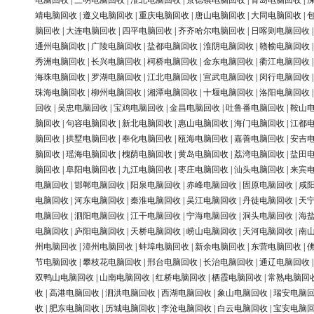
电脑回收
|
三明电脑回收
|
淮北电脑回收
|
景德镇电脑回收
|
青岛电脑回收
|
靖电脑回收
|
遵义电脑回收
|
重庆电脑回收
|
唐山电脑回收
|
大同电脑回收
|
脑回收
|
大连电脑回收
|
四平电脑回收
|
齐齐哈尔电脑回收
|
日喀则电脑回收
通州电脑回收
|
广陵电脑回收
|
盐都电脑回收
|
淮阴电脑回收
|
赣榆电脑回收
秀洲电脑回收
|
长兴电脑回收
|
柯桥电脑回收
|
金东电脑回收
|
衢江电脑回收
海珠电脑回收
|
罗湖电脑回收
|
江北电脑回收
|
宣武电脑回收
|
闵行电脑回收
珠海电脑回收
|
柳州电脑回收
|
湘潭电脑回收
|
十堰电脑回收
|
洛阳电脑回收
回收
|
吴忠电脑回收
|
宝鸡电脑回收
|
金昌电脑回收
|
吐鲁番电脑回收
|
鞍山
脑回收
|
句容电脑回收
|
新北电脑回收
|
惠山电脑回收
|
海门电脑回收
|
江都
脑回收
|
拱墅电脑回收
|
奉化电脑回收
|
瓯海电脑回收
|
嘉善电脑回收
|
安吉
脑回收
|
瑶海电脑回收
|
槐荫电脑回收
|
黄岛电脑回收
|
荔湾电脑回收
|
盐田
脑回收
|
阜阳电脑回收
|
九江电脑回收
|
枣庄电脑回收
|
汕头电脑回收
|
来宾
电脑回收
|
邯郸电脑回收
|
阳泉电脑回收
|
赤峰电脑回收
|
固原电脑回收
|
咸
电脑回收
|
河东电脑回收
|
秦淮电脑回收
|
吴江电脑回收
|
丹徒电脑回收
|
天
电脑回收
|
泗阳电脑回收
|
江干电脑回收
|
宁海电脑回收
|
洞头电脑回收
|
海
电脑回收
|
庐阳电脑回收
|
天桥电脑回收
|
崂山电脑回收
|
天河电脑回收
|
南
州电脑回收
|
漳州电脑回收
|
蚌埠电脑回收
|
新余电脑回收
|
东营电脑回收
|
节电脑回收
|
攀枝花电脑回收
|
邢台电脑回收
|
长治电脑回收
|
通辽电脑回收
双鸭山电脑回收
|
山南电脑回收
|
红桥电脑回收
|
栖霞电脑回收
|
常熟电脑回
收
|
高港电脑回收
|
泗洪电脑回收
|
西湖电脑回收
|
象山电脑回收
|
瑞安电脑
收
|
肥东电脑回收
|
历城电脑回收
|
李沧电脑回收
|
白云电脑回收
|
宝安电脑