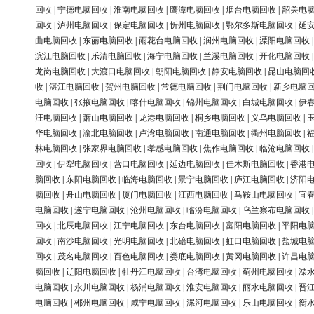
回收
|
宁德电脑回收
|
淮南电脑回收
|
鹰潭电脑回收
|
烟台电脑回收
|
韶关电
回收
|
泸州电脑回收
|
保定电脑回收
|
忻州电脑回收
|
鄂尔多斯电脑回收
|
延
曲电脑回收
|
东丽电脑回收
|
雨花台电脑回收
|
润州电脑回收
|
溧阳电脑回收
滨江电脑回收
|
乐清电脑回收
|
海宁电脑回收
|
兰溪电脑回收
|
开化电脑回收
龙岗电脑回收
|
大渡口电脑回收
|
朝阳电脑回收
|
静安电脑回收
|
昆山电脑回
收
|
湛江电脑回收
|
贺州电脑回收
|
常德电脑回收
|
荆门电脑回收
|
新乡电脑
电脑回收
|
张掖电脑回收
|
喀什电脑回收
|
锦州电脑回收
|
白城电脑回收
|
伊
汪电脑回收
|
萧山电脑回收
|
龙港电脑回收
|
桐乡电脑回收
|
义乌电脑回收
|
华电脑回收
|
渝北电脑回收
|
卢湾电脑回收
|
南通电脑回收
|
衢州电脑回收
|
林电脑回收
|
张家界电脑回收
|
孝感电脑回收
|
焦作电脑回收
|
临沧电脑回收
回收
|
伊犁电脑回收
|
营口电脑回收
|
延边电脑回收
|
佳木斯电脑回收
|
香港
脑回收
|
东阳电脑回收
|
临海电脑回收
|
景宁电脑回收
|
庐江电脑回收
|
济阳
脑回收
|
舟山电脑回收
|
厦门电脑回收
|
江西电脑回收
|
马鞍山电脑回收
|
宜
电脑回收
|
遂宁电脑回收
|
沧州电脑回收
|
临汾电脑回收
|
乌兰察布电脑回收
回收
|
北辰电脑回收
|
江宁电脑回收
|
东台电脑回收
|
富阳电脑回收
|
平阳电
回收
|
南沙电脑回收
|
光明电脑回收
|
北碚电脑回收
|
虹口电脑回收
|
盐城电
回收
|
茂名电脑回收
|
百色电脑回收
|
娄底电脑回收
|
黄冈电脑回收
|
许昌电
脑回收
|
辽阳电脑回收
|
牡丹江电脑回收
|
台湾电脑回收
|
蓟州电脑回收
|
溧
电脑回收
|
永川电脑回收
|
杨浦电脑回收
|
淮安电脑回收
|
丽水电脑回收
|
晋
电脑回收
|
郴州电脑回收
|
咸宁电脑回收
|
漯河电脑回收
|
乐山电脑回收
|
衡