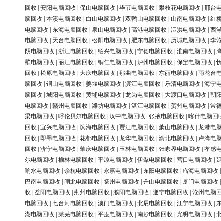
回收
|
安阳电脑回收
|
保山电脑回收
|
毕节电脑回收
|
攀枝花电脑回收
|
邢台
脑回收
|
本溪电脑回收
|
白山电脑回收
|
双鸭山电脑回收
|
山南电脑回收
|
红
电脑回收
|
东海电脑回收
|
泉山电脑回收
|
高港电脑回收
|
泗洪电脑回收
|
西
电脑回收
|
天台电脑回收
|
松阳电脑回收
|
肥东电脑回收
|
历城电脑回收
|
李
阴电脑回收
|
浙江电脑回收
|
绍兴电脑回收
|
宁德电脑回收
|
淮南电脑回收
|
壁电脑回收
|
丽江电脑回收
|
铜仁电脑回收
|
泸州电脑回收
|
保定电脑回收
|
回收
|
松原电脑回收
|
大庆电脑回收
|
那曲电脑回收
|
东丽电脑回收
|
雨花台
脑回收
|
铜山电脑回收
|
姜堰电脑回收
|
滨江电脑回收
|
乐清电脑回收
|
海宁
脑回收
|
城阳电脑回收
|
黄埔电脑回收
|
龙岗电脑回收
|
大渡口电脑回收
|
朝
电脑回收
|
赣州电脑回收
|
潍坊电脑回收
|
湛江电脑回收
|
贺州电脑回收
|
常
梁电脑回收
|
呼伦贝尔电脑回收
|
汉中电脑回收
|
张掖电脑回收
|
喀什电脑回
回收
|
宜兴电脑回收
|
滨海电脑回收
|
贾汪电脑回收
|
萧山电脑回收
|
龙港电
回收
|
即墨电脑回收
|
花都电脑回收
|
龙华电脑回收
|
渝北电脑回收
|
卢湾电
回收
|
济宁电脑回收
|
肇庆电脑回收
|
玉林电脑回收
|
张家界电脑回收
|
孝感
尔电脑回收
|
榆林电脑回收
|
平凉电脑回收
|
伊犁电脑回收
|
营口电脑回收
|
响水电脑回收
|
余杭电脑回收
|
永嘉电脑回收
|
东阳电脑回收
|
临海电脑回收
巴南电脑回收
|
闸北电脑回收
|
扬州电脑回收
|
舟山电脑回收
|
厦门电脑回收
收
|
益阳电脑回收
|
荆州电脑回收
|
濮阳电脑回收
|
遂宁电脑回收
|
沧州电脑
电脑回收
|
七台河电脑回收
|
澳门电脑回收
|
北辰电脑回收
|
江宁电脑回收
|
湖电脑回收
|
莱芜电脑回收
|
平度电脑回收
|
南沙电脑回收
|
光明电脑回收
|