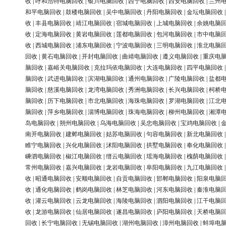
收
|
呼和浩特电脑回收
|
银川电脑回收
|
西宁电脑回收
|
西安电脑回收
|
兰州
和平电脑回收
|
鼓楼电脑回收
|
吴中电脑回收
|
丹阳电脑回收
|
金坛电脑回收
收
|
丰县电脑回收
|
靖江电脑回收
|
宿城电脑回收
|
上城电脑回收
|
余姚电脑
收
|
定海电脑回收
|
黄岩电脑回收
|
莲都电脑回收
|
包河电脑回收
|
市中电脑
收
|
西城电脑回收
|
浦东电脑回收
|
宁波电脑回收
|
三明电脑回收
|
淮北电脑
回收
|
黄石电脑回收
|
开封电脑回收
|
曲靖电脑回收
|
遵义电脑回收
|
重庆电
脑回收
|
嘉峪关电脑回收
|
克拉玛依电脑回收
|
大连电脑回收
|
四平电脑回收
脑回收
|
武进电脑回收
|
滨湖电脑回收
|
通州电脑回收
|
广陵电脑回收
|
盐都
脑回收
|
慈溪电脑回收
|
龙湾电脑回收
|
秀洲电脑回收
|
长兴电脑回收
|
柯桥
脑回收
|
历下电脑回收
|
市北电脑回收
|
海珠电脑回收
|
罗湖电脑回收
|
江北
脑回收
|
萍乡电脑回收
|
淄博电脑回收
|
珠海电脑回收
|
柳州电脑回收
|
湘潭
岛电脑回收
|
朔州电脑回收
|
乌海电脑回收
|
吴忠电脑回收
|
宝鸡电脑回收
|
南开电脑回收
|
建邺电脑回收
|
姑苏电脑回收
|
句容电脑回收
|
新北电脑回收
睢宁电脑回收
|
兴化电脑回收
|
沭阳电脑回收
|
拱墅电脑回收
|
奉化电脑回收
嵊泗电脑回收
|
椒江电脑回收
|
缙云电脑回收
|
瑶海电脑回收
|
槐荫电脑回收
常州电脑回收
|
嘉兴电脑回收
|
龙岩电脑回收
|
阜阳电脑回收
|
九江电脑回收
收
|
昭通电脑回收
|
安顺电脑回收
|
自贡电脑回收
|
邯郸电脑回收
|
阳泉电脑
收
|
通化电脑回收
|
鹤岗电脑回收
|
林芝电脑回收
|
河东电脑回收
|
秦淮电脑
收
|
灌云电脑回收
|
云龙电脑回收
|
海陵电脑回收
|
泗阳电脑回收
|
江干电脑
收
|
龙游电脑回收
|
仙居电脑回收
|
遂昌电脑回收
|
庐阳电脑回收
|
天桥电脑
回收
|
长宁电脑回收
|
无锡电脑回收
|
湖州电脑回收
|
漳州电脑回收
|
蚌埠电