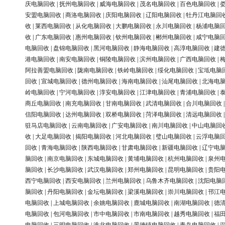
庆电脑回收
|
抚州电脑回收
|
威海电脑回收
|
茂名电脑回收
|
百色电脑回收
|
安盟电脑回收
|
商洛电脑回收
|
庆阳电脑回收
|
辽阳电脑回收
|
牡丹江电脑回
收
|
莱西电脑回收
|
从化电脑回收
|
大鹏电脑回收
|
永川电脑回收
|
杨浦电脑
收
|
广东电脑回收
|
惠州电脑回收
|
钦州电脑回收
|
郴州电脑回收
|
咸宁电脑
电脑回收
|
盘锦电脑回收
|
黑河电脑回收
|
静海电脑回收
|
高淳电脑回收
|
建
港电脑回收
|
南安电脑回收
|
铜陵电脑回收
|
滨州电脑回收
|
广西电脑回收
|
阿拉善盟电脑回收
|
陇南电脑回收
|
铁岭电脑回收
|
绥化电脑回收
|
宝坻电脑
回收
|
宣城电脑回收
|
德州电脑回收
|
海南电脑回收
|
汕尾电脑回收
|
北海电
岭电脑回收
|
宁河电脑回收
|
淳安电脑回收
|
江津电脑回收
|
青浦电脑回收
|
商丘电脑回收
|
南充电脑回收
|
甘南电脑回收
|
武清电脑回收
|
合川电脑回收
信阳电脑回收
|
达州电脑回收
|
双桥电脑回收
|
菏泽电脑回收
|
清远电脑回收
驻马店电脑回收
|
云南电脑回收
|
广安电脑回收
|
南川电脑回收
|
中山电脑回
收
|
大足电脑回收
|
揭阳电脑回收
|
河北电脑回收
|
璧山电脑回收
|
云浮电脑
回收
|
青海电脑回收
|
陕西电脑回收
|
甘肃电脑回收
|
新疆电脑回收
|
辽宁电
脑回收
|
南京电脑回收
|
东城电脑回收
|
黄埔电脑回收
|
杭州电脑回收
|
泉州
脑回收
|
长沙电脑回收
|
武汉电脑回收
|
郑州电脑回收
|
昆明电脑回收
|
贵阳
西宁电脑回收
|
西安电脑回收
|
兰州电脑回收
|
乌鲁木齐电脑回收
|
沈阳电脑
脑回收
|
丹阳电脑回收
|
金坛电脑回收
|
梁溪电脑回收
|
崇川电脑回收
|
邗江
电脑回收
|
上城电脑回收
|
余姚电脑回收
|
鹿城电脑回收
|
南湖电脑回收
|
德
电脑回收
|
包河电脑回收
|
市中电脑回收
|
市南电脑回收
|
越秀电脑回收
|
福