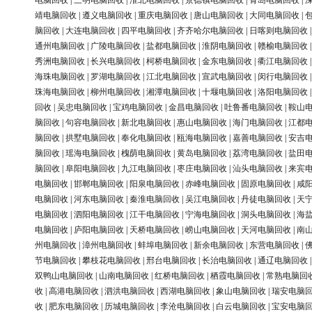
电脑回收
|
三明电脑回收
|
淮北电脑回收
|
景德镇电脑回收
|
青岛电脑回收
|
靖电脑回收
|
遵义电脑回收
|
重庆电脑回收
|
唐山电脑回收
|
大同电脑回收
|
脑回收
|
大连电脑回收
|
四平电脑回收
|
齐齐哈尔电脑回收
|
日喀则电脑回收
通州电脑回收
|
广陵电脑回收
|
盐都电脑回收
|
淮阴电脑回收
|
赣榆电脑回收
秀洲电脑回收
|
长兴电脑回收
|
柯桥电脑回收
|
金东电脑回收
|
衢江电脑回收
海珠电脑回收
|
罗湖电脑回收
|
江北电脑回收
|
宣武电脑回收
|
闵行电脑回收
珠海电脑回收
|
柳州电脑回收
|
湘潭电脑回收
|
十堰电脑回收
|
洛阳电脑回收
回收
|
吴忠电脑回收
|
宝鸡电脑回收
|
金昌电脑回收
|
吐鲁番电脑回收
|
鞍山
脑回收
|
句容电脑回收
|
新北电脑回收
|
惠山电脑回收
|
海门电脑回收
|
江都
脑回收
|
拱墅电脑回收
|
奉化电脑回收
|
瓯海电脑回收
|
嘉善电脑回收
|
安吉
脑回收
|
瑶海电脑回收
|
槐荫电脑回收
|
黄岛电脑回收
|
荔湾电脑回收
|
盐田
脑回收
|
阜阳电脑回收
|
九江电脑回收
|
枣庄电脑回收
|
汕头电脑回收
|
来宾
电脑回收
|
邯郸电脑回收
|
阳泉电脑回收
|
赤峰电脑回收
|
固原电脑回收
|
咸
电脑回收
|
河东电脑回收
|
秦淮电脑回收
|
吴江电脑回收
|
丹徒电脑回收
|
天
电脑回收
|
泗阳电脑回收
|
江干电脑回收
|
宁海电脑回收
|
洞头电脑回收
|
海
电脑回收
|
庐阳电脑回收
|
天桥电脑回收
|
崂山电脑回收
|
天河电脑回收
|
南
州电脑回收
|
漳州电脑回收
|
蚌埠电脑回收
|
新余电脑回收
|
东营电脑回收
|
节电脑回收
|
攀枝花电脑回收
|
邢台电脑回收
|
长治电脑回收
|
通辽电脑回收
双鸭山电脑回收
|
山南电脑回收
|
红桥电脑回收
|
栖霞电脑回收
|
常熟电脑回
收
|
高港电脑回收
|
泗洪电脑回收
|
西湖电脑回收
|
象山电脑回收
|
瑞安电脑
收
|
肥东电脑回收
|
历城电脑回收
|
李沧电脑回收
|
白云电脑回收
|
宝安电脑