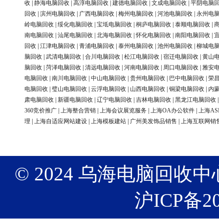
收
|
静海电脑回收
|
高淳电脑回收
|
建德电脑回收
|
文成电脑回收
|
平阴电脑
回收
|
滨州电脑回收
|
广西电脑回收
|
梅州电脑回收
|
河池电脑回收
|
永州电
岭电脑回收
|
绥化电脑回收
|
宝坻电脑回收
|
桐庐电脑回收
|
泰顺电脑回收
|
南电脑回收
|
汕尾电脑回收
|
北海电脑回收
|
怀化电脑回收
|
南阳电脑回收
|
回收
|
江津电脑回收
|
青浦电脑回收
|
泰州电脑回收
|
池州电脑回收
|
柳城电
脑回收
|
武清电脑回收
|
合川电脑回收
|
松江电脑回收
|
宿迁电脑回收
|
黄山
脑回收
|
菏泽电脑回收
|
清远电脑回收
|
河南电脑回收
|
周口电脑回收
|
雅安
电脑回收
|
南川电脑回收
|
中山电脑回收
|
贵州电脑回收
|
巴中电脑回收
|
荣
电脑回收
|
璧山电脑回收
|
云浮电脑回收
|
山西电脑回收
|
铜梁电脑回收
|
内
肃电脑回收
|
新疆电脑回收
|
辽宁电脑回收
|
吉林电脑回收
|
黑龙江电脑回收
360竞价推广
|
上海整合营销
|
上海会议展览服务
|
上海OA办公软件
|
上海AS
理
|
上海自适应网站建设
|
上海模板建站
|
广州美发饰品销售
|
上海互联网销
© 2024 乌海电脑回收中心 版权
沪ICP备20