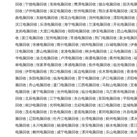
回收
|
宁德电脑回收
|
淮南电脑回收
|
鹰潭电脑回收
|
烟台电脑回收
|
韶关电
回收
|
泸州电脑回收
|
保定电脑回收
|
忻州电脑回收
|
鄂尔多斯电脑回收
|
延
曲电脑回收
|
东丽电脑回收
|
雨花台电脑回收
|
润州电脑回收
|
溧阳电脑回收
滨江电脑回收
|
乐清电脑回收
|
海宁电脑回收
|
兰溪电脑回收
|
开化电脑回收
龙岗电脑回收
|
大渡口电脑回收
|
朝阳电脑回收
|
静安电脑回收
|
昆山电脑回
收
|
湛江电脑回收
|
贺州电脑回收
|
常德电脑回收
|
荆门电脑回收
|
新乡电脑
电脑回收
|
张掖电脑回收
|
喀什电脑回收
|
锦州电脑回收
|
白城电脑回收
|
伊
汪电脑回收
|
萧山电脑回收
|
龙港电脑回收
|
桐乡电脑回收
|
义乌电脑回收
|
华电脑回收
|
渝北电脑回收
|
卢湾电脑回收
|
南通电脑回收
|
衢州电脑回收
|
林电脑回收
|
张家界电脑回收
|
孝感电脑回收
|
焦作电脑回收
|
临沧电脑回收
回收
|
伊犁电脑回收
|
营口电脑回收
|
延边电脑回收
|
佳木斯电脑回收
|
香港
脑回收
|
东阳电脑回收
|
临海电脑回收
|
景宁电脑回收
|
庐江电脑回收
|
济阳
脑回收
|
舟山电脑回收
|
厦门电脑回收
|
江西电脑回收
|
马鞍山电脑回收
|
宜
电脑回收
|
遂宁电脑回收
|
沧州电脑回收
|
临汾电脑回收
|
乌兰察布电脑回收
回收
|
北辰电脑回收
|
江宁电脑回收
|
东台电脑回收
|
富阳电脑回收
|
平阳电
回收
|
南沙电脑回收
|
光明电脑回收
|
北碚电脑回收
|
虹口电脑回收
|
盐城电
回收
|
茂名电脑回收
|
百色电脑回收
|
娄底电脑回收
|
黄冈电脑回收
|
许昌电
脑回收
|
辽阳电脑回收
|
牡丹江电脑回收
|
台湾电脑回收
|
蓟州电脑回收
|
溧
电脑回收
|
永川电脑回收
|
杨浦电脑回收
|
淮安电脑回收
|
丽水电脑回收
|
晋
电脑回收
|
郴州电脑回收
|
咸宁电脑回收
|
漯河电脑回收
|
乐山电脑回收
|
衡