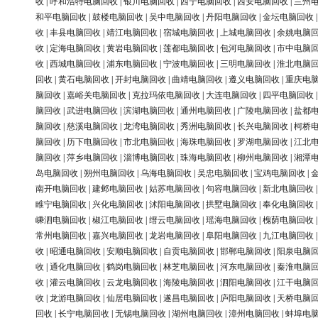
收
|
呼和浩特电脑回收
|
银川电脑回收
|
西宁电脑回收
|
西安电脑回收
|
兰州
和平电脑回收
|
鼓楼电脑回收
|
吴中电脑回收
|
丹阳电脑回收
|
金坛电脑回收
收
|
丰县电脑回收
|
靖江电脑回收
|
宿城电脑回收
|
上城电脑回收
|
余姚电脑
收
|
定海电脑回收
|
黄岩电脑回收
|
莲都电脑回收
|
包河电脑回收
|
市中电脑
收
|
西城电脑回收
|
浦东电脑回收
|
宁波电脑回收
|
三明电脑回收
|
淮北电脑
回收
|
黄石电脑回收
|
开封电脑回收
|
曲靖电脑回收
|
遵义电脑回收
|
重庆电
脑回收
|
嘉峪关电脑回收
|
克拉玛依电脑回收
|
大连电脑回收
|
四平电脑回收
脑回收
|
武进电脑回收
|
滨湖电脑回收
|
通州电脑回收
|
广陵电脑回收
|
盐都
脑回收
|
慈溪电脑回收
|
龙湾电脑回收
|
秀洲电脑回收
|
长兴电脑回收
|
柯桥
脑回收
|
历下电脑回收
|
市北电脑回收
|
海珠电脑回收
|
罗湖电脑回收
|
江北
脑回收
|
萍乡电脑回收
|
淄博电脑回收
|
珠海电脑回收
|
柳州电脑回收
|
湘潭
岛电脑回收
|
朔州电脑回收
|
乌海电脑回收
|
吴忠电脑回收
|
宝鸡电脑回收
|
南开电脑回收
|
建邺电脑回收
|
姑苏电脑回收
|
句容电脑回收
|
新北电脑回收
睢宁电脑回收
|
兴化电脑回收
|
沭阳电脑回收
|
拱墅电脑回收
|
奉化电脑回收
嵊泗电脑回收
|
椒江电脑回收
|
缙云电脑回收
|
瑶海电脑回收
|
槐荫电脑回收
常州电脑回收
|
嘉兴电脑回收
|
龙岩电脑回收
|
阜阳电脑回收
|
九江电脑回收
收
|
昭通电脑回收
|
安顺电脑回收
|
自贡电脑回收
|
邯郸电脑回收
|
阳泉电脑
收
|
通化电脑回收
|
鹤岗电脑回收
|
林芝电脑回收
|
河东电脑回收
|
秦淮电脑
收
|
灌云电脑回收
|
云龙电脑回收
|
海陵电脑回收
|
泗阳电脑回收
|
江干电脑
收
|
龙游电脑回收
|
仙居电脑回收
|
遂昌电脑回收
|
庐阳电脑回收
|
天桥电脑
回收
|
长宁电脑回收
|
无锡电脑回收
|
湖州电脑回收
|
漳州电脑回收
|
蚌埠电