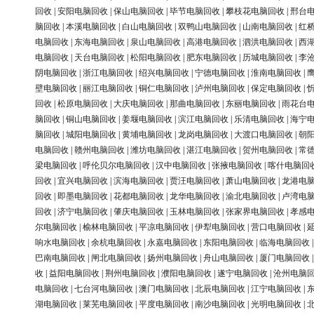
回收
|
安阳电脑回收
|
保山电脑回收
|
毕节电脑回收
|
攀枝花电脑回收
|
邢台
脑回收
|
本溪电脑回收
|
白山电脑回收
|
双鸭山电脑回收
|
山南电脑回收
|
红
电脑回收
|
东海电脑回收
|
泉山电脑回收
|
高港电脑回收
|
泗洪电脑回收
|
西
电脑回收
|
天台电脑回收
|
松阳电脑回收
|
肥东电脑回收
|
历城电脑回收
|
李
阴电脑回收
|
浙江电脑回收
|
绍兴电脑回收
|
宁德电脑回收
|
淮南电脑回收
|
壁电脑回收
|
丽江电脑回收
|
铜仁电脑回收
|
泸州电脑回收
|
保定电脑回收
|
回收
|
松原电脑回收
|
大庆电脑回收
|
那曲电脑回收
|
东丽电脑回收
|
雨花台
脑回收
|
铜山电脑回收
|
姜堰电脑回收
|
滨江电脑回收
|
乐清电脑回收
|
海宁
脑回收
|
城阳电脑回收
|
黄埔电脑回收
|
龙岗电脑回收
|
大渡口电脑回收
|
朝
电脑回收
|
赣州电脑回收
|
潍坊电脑回收
|
湛江电脑回收
|
贺州电脑回收
|
常
梁电脑回收
|
呼伦贝尔电脑回收
|
汉中电脑回收
|
张掖电脑回收
|
喀什电脑回
回收
|
宜兴电脑回收
|
滨海电脑回收
|
贾汪电脑回收
|
萧山电脑回收
|
龙港电
回收
|
即墨电脑回收
|
花都电脑回收
|
龙华电脑回收
|
渝北电脑回收
|
卢湾电
回收
|
济宁电脑回收
|
肇庆电脑回收
|
玉林电脑回收
|
张家界电脑回收
|
孝感
尔电脑回收
|
榆林电脑回收
|
平凉电脑回收
|
伊犁电脑回收
|
营口电脑回收
|
响水电脑回收
|
余杭电脑回收
|
永嘉电脑回收
|
东阳电脑回收
|
临海电脑回收
巴南电脑回收
|
闸北电脑回收
|
扬州电脑回收
|
舟山电脑回收
|
厦门电脑回收
收
|
益阳电脑回收
|
荆州电脑回收
|
濮阳电脑回收
|
遂宁电脑回收
|
沧州电脑
电脑回收
|
七台河电脑回收
|
澳门电脑回收
|
北辰电脑回收
|
江宁电脑回收
|
湖电脑回收
|
莱芜电脑回收
|
平度电脑回收
|
南沙电脑回收
|
光明电脑回收
|