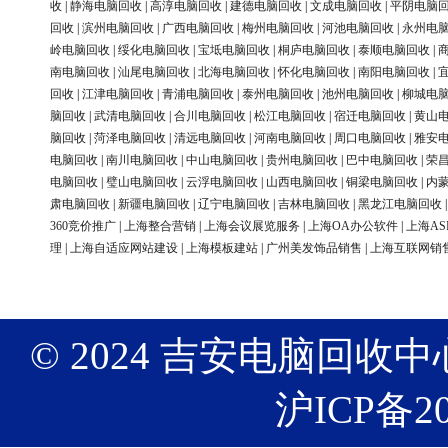
收
|
静海电脑回收
|
高淳电脑回收
|
建德电脑回收
|
文成电脑回收
|
平阴电脑
回收
|
滨州电脑回收
|
广西电脑回收
|
梅州电脑回收
|
河池电脑回收
|
永州电
岭电脑回收
|
绥化电脑回收
|
宝坻电脑回收
|
桐庐电脑回收
|
泰顺电脑回收
|
南电脑回收
|
汕尾电脑回收
|
北海电脑回收
|
怀化电脑回收
|
南阳电脑回收
|
回收
|
江津电脑回收
|
青浦电脑回收
|
泰州电脑回收
|
池州电脑回收
|
柳城电
脑回收
|
武清电脑回收
|
合川电脑回收
|
松江电脑回收
|
宿迁电脑回收
|
黄山
脑回收
|
菏泽电脑回收
|
清远电脑回收
|
河南电脑回收
|
周口电脑回收
|
雅安
电脑回收
|
南川电脑回收
|
中山电脑回收
|
贵州电脑回收
|
巴中电脑回收
|
荣
电脑回收
|
璧山电脑回收
|
云浮电脑回收
|
山西电脑回收
|
铜梁电脑回收
|
内
肃电脑回收
|
新疆电脑回收
|
辽宁电脑回收
|
吉林电脑回收
|
黑龙江电脑回收
360竞价推广
|
上海整合营销
|
上海会议展览服务
|
上海OA办公软件
|
上海AS
理
|
上海自适应网站建设
|
上海模板建站
|
广州美发饰品销售
|
上海互联网销
© 2024 吉安电脑回收中心 版权
沪ICP备20