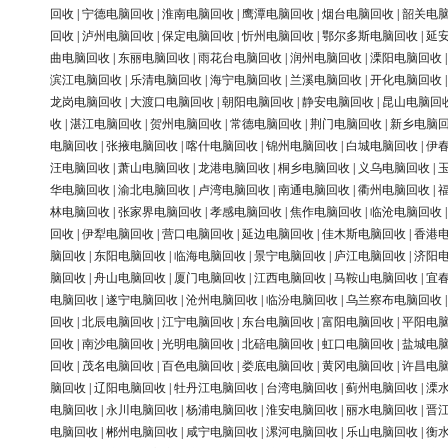
回收
|
宁德电脑回收
|
淮南电脑回收
|
鹰潭电脑回收
|
烟台电脑回收
|
韶关电
回收
|
泸州电脑回收
|
保定电脑回收
|
忻州电脑回收
|
鄂尔多斯电脑回收
|
延
曲电脑回收
|
东丽电脑回收
|
雨花台电脑回收
|
润州电脑回收
|
溧阳电脑回收
滨江电脑回收
|
乐清电脑回收
|
海宁电脑回收
|
兰溪电脑回收
|
开化电脑回收
龙岗电脑回收
|
大渡口电脑回收
|
朝阳电脑回收
|
静安电脑回收
|
昆山电脑回
收
|
湛江电脑回收
|
贺州电脑回收
|
常德电脑回收
|
荆门电脑回收
|
新乡电脑
电脑回收
|
张掖电脑回收
|
喀什电脑回收
|
锦州电脑回收
|
白城电脑回收
|
伊
汪电脑回收
|
萧山电脑回收
|
龙港电脑回收
|
桐乡电脑回收
|
义乌电脑回收
|
华电脑回收
|
渝北电脑回收
|
卢湾电脑回收
|
南通电脑回收
|
衢州电脑回收
|
林电脑回收
|
张家界电脑回收
|
孝感电脑回收
|
焦作电脑回收
|
临沧电脑回收
回收
|
伊犁电脑回收
|
营口电脑回收
|
延边电脑回收
|
佳木斯电脑回收
|
香港
脑回收
|
东阳电脑回收
|
临海电脑回收
|
景宁电脑回收
|
庐江电脑回收
|
济阳
脑回收
|
舟山电脑回收
|
厦门电脑回收
|
江西电脑回收
|
马鞍山电脑回收
|
宜
电脑回收
|
遂宁电脑回收
|
沧州电脑回收
|
临汾电脑回收
|
乌兰察布电脑回收
回收
|
北辰电脑回收
|
江宁电脑回收
|
东台电脑回收
|
富阳电脑回收
|
平阳电
回收
|
南沙电脑回收
|
光明电脑回收
|
北碚电脑回收
|
虹口电脑回收
|
盐城电
回收
|
茂名电脑回收
|
百色电脑回收
|
娄底电脑回收
|
黄冈电脑回收
|
许昌电
脑回收
|
辽阳电脑回收
|
牡丹江电脑回收
|
台湾电脑回收
|
蓟州电脑回收
|
溧
电脑回收
|
永川电脑回收
|
杨浦电脑回收
|
淮安电脑回收
|
丽水电脑回收
|
晋
电脑回收
|
郴州电脑回收
|
咸宁电脑回收
|
漯河电脑回收
|
乐山电脑回收
|
衡