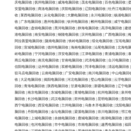
庆电脑回收
|
抚州电脑回收
|
威海电脑回收
|
茂名电脑回收
|
百色电脑回收
|
安盟电脑回收
|
商洛电脑回收
|
庆阳电脑回收
|
辽阳电脑回收
|
牡丹江电脑回
收
|
莱西电脑回收
|
从化电脑回收
|
大鹏电脑回收
|
永川电脑回收
|
杨浦电脑
收
|
广东电脑回收
|
惠州电脑回收
|
钦州电脑回收
|
郴州电脑回收
|
咸宁电脑
电脑回收
|
盘锦电脑回收
|
黑河电脑回收
|
静海电脑回收
|
高淳电脑回收
|
建
港电脑回收
|
南安电脑回收
|
铜陵电脑回收
|
滨州电脑回收
|
广西电脑回收
|
阿拉善盟电脑回收
|
陇南电脑回收
|
铁岭电脑回收
|
绥化电脑回收
|
宝坻电脑
回收
|
宣城电脑回收
|
德州电脑回收
|
海南电脑回收
|
汕尾电脑回收
|
北海电
岭电脑回收
|
宁河电脑回收
|
淳安电脑回收
|
江津电脑回收
|
青浦电脑回收
|
商丘电脑回收
|
南充电脑回收
|
甘南电脑回收
|
武清电脑回收
|
合川电脑回收
信阳电脑回收
|
达州电脑回收
|
双桥电脑回收
|
菏泽电脑回收
|
清远电脑回收
驻马店电脑回收
|
云南电脑回收
|
广安电脑回收
|
南川电脑回收
|
中山电脑回
收
|
大足电脑回收
|
揭阳电脑回收
|
河北电脑回收
|
璧山电脑回收
|
云浮电脑
回收
|
青海电脑回收
|
陕西电脑回收
|
甘肃电脑回收
|
新疆电脑回收
|
辽宁电
脑回收
|
南京电脑回收
|
东城电脑回收
|
黄埔电脑回收
|
杭州电脑回收
|
泉州
脑回收
|
长沙电脑回收
|
武汉电脑回收
|
郑州电脑回收
|
昆明电脑回收
|
贵阳
西宁电脑回收
|
西安电脑回收
|
兰州电脑回收
|
乌鲁木齐电脑回收
|
沈阳电脑
脑回收
|
丹阳电脑回收
|
金坛电脑回收
|
梁溪电脑回收
|
崇川电脑回收
|
邗江
电脑回收
|
上城电脑回收
|
余姚电脑回收
|
鹿城电脑回收
|
南湖电脑回收
|
德
电脑回收
|
包河电脑回收
|
市中电脑回收
|
市南电脑回收
|
越秀电脑回收
|
福