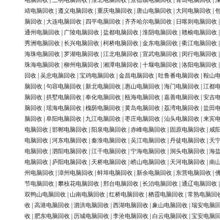
电脑回收
|
三明电脑回收
|
淮北电脑回收
|
景德镇电脑回收
|
青岛电脑回收
|
靖电脑回收
|
遵义电脑回收
|
重庆电脑回收
|
唐山电脑回收
|
大同电脑回收
|
脑回收
|
大连电脑回收
|
四平电脑回收
|
齐齐哈尔电脑回收
|
日喀则电脑回收
通州电脑回收
|
广陵电脑回收
|
盐都电脑回收
|
淮阴电脑回收
|
赣榆电脑回收
秀洲电脑回收
|
长兴电脑回收
|
柯桥电脑回收
|
金东电脑回收
|
衢江电脑回收
海珠电脑回收
|
罗湖电脑回收
|
江北电脑回收
|
宣武电脑回收
|
闵行电脑回收
珠海电脑回收
|
柳州电脑回收
|
湘潭电脑回收
|
十堰电脑回收
|
洛阳电脑回收
回收
|
吴忠电脑回收
|
宝鸡电脑回收
|
金昌电脑回收
|
吐鲁番电脑回收
|
鞍山
脑回收
|
句容电脑回收
|
新北电脑回收
|
惠山电脑回收
|
海门电脑回收
|
江都
脑回收
|
拱墅电脑回收
|
奉化电脑回收
|
瓯海电脑回收
|
嘉善电脑回收
|
安吉
脑回收
|
瑶海电脑回收
|
槐荫电脑回收
|
黄岛电脑回收
|
荔湾电脑回收
|
盐田
脑回收
|
阜阳电脑回收
|
九江电脑回收
|
枣庄电脑回收
|
汕头电脑回收
|
来宾
电脑回收
|
邯郸电脑回收
|
阳泉电脑回收
|
赤峰电脑回收
|
固原电脑回收
|
咸
电脑回收
|
河东电脑回收
|
秦淮电脑回收
|
吴江电脑回收
|
丹徒电脑回收
|
天
电脑回收
|
泗阳电脑回收
|
江干电脑回收
|
宁海电脑回收
|
洞头电脑回收
|
海
电脑回收
|
庐阳电脑回收
|
天桥电脑回收
|
崂山电脑回收
|
天河电脑回收
|
南
州电脑回收
|
漳州电脑回收
|
蚌埠电脑回收
|
新余电脑回收
|
东营电脑回收
|
节电脑回收
|
攀枝花电脑回收
|
邢台电脑回收
|
长治电脑回收
|
通辽电脑回收
双鸭山电脑回收
|
山南电脑回收
|
红桥电脑回收
|
栖霞电脑回收
|
常熟电脑回
收
|
高港电脑回收
|
泗洪电脑回收
|
西湖电脑回收
|
象山电脑回收
|
瑞安电脑
收
|
肥东电脑回收
|
历城电脑回收
|
李沧电脑回收
|
白云电脑回收
|
宝安电脑