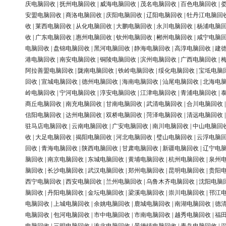
庆电脑回收
|
抚州电脑回收
|
威海电脑回收
|
茂名电脑回收
|
百色电脑回收
|
安盟电脑回收
|
商洛电脑回收
|
庆阳电脑回收
|
辽阳电脑回收
|
牡丹江电脑回
收
|
莱西电脑回收
|
从化电脑回收
|
大鹏电脑回收
|
永川电脑回收
|
杨浦电脑
收
|
广东电脑回收
|
惠州电脑回收
|
钦州电脑回收
|
郴州电脑回收
|
咸宁电脑
电脑回收
|
盘锦电脑回收
|
黑河电脑回收
|
静海电脑回收
|
高淳电脑回收
|
建
港电脑回收
|
南安电脑回收
|
铜陵电脑回收
|
滨州电脑回收
|
广西电脑回收
|
阿拉善盟电脑回收
|
陇南电脑回收
|
铁岭电脑回收
|
绥化电脑回收
|
宝坻电脑
回收
|
宣城电脑回收
|
德州电脑回收
|
海南电脑回收
|
汕尾电脑回收
|
北海电
岭电脑回收
|
宁河电脑回收
|
淳安电脑回收
|
江津电脑回收
|
青浦电脑回收
|
商丘电脑回收
|
南充电脑回收
|
甘南电脑回收
|
武清电脑回收
|
合川电脑回收
信阳电脑回收
|
达州电脑回收
|
双桥电脑回收
|
菏泽电脑回收
|
清远电脑回收
驻马店电脑回收
|
云南电脑回收
|
广安电脑回收
|
南川电脑回收
|
中山电脑回
收
|
大足电脑回收
|
揭阳电脑回收
|
河北电脑回收
|
璧山电脑回收
|
云浮电脑
回收
|
青海电脑回收
|
陕西电脑回收
|
甘肃电脑回收
|
新疆电脑回收
|
辽宁电
脑回收
|
南京电脑回收
|
东城电脑回收
|
黄埔电脑回收
|
杭州电脑回收
|
泉州
脑回收
|
长沙电脑回收
|
武汉电脑回收
|
郑州电脑回收
|
昆明电脑回收
|
贵阳
西宁电脑回收
|
西安电脑回收
|
兰州电脑回收
|
乌鲁木齐电脑回收
|
沈阳电脑
脑回收
|
丹阳电脑回收
|
金坛电脑回收
|
梁溪电脑回收
|
崇川电脑回收
|
邗江
电脑回收
|
上城电脑回收
|
余姚电脑回收
|
鹿城电脑回收
|
南湖电脑回收
|
德
电脑回收
|
包河电脑回收
|
市中电脑回收
|
市南电脑回收
|
越秀电脑回收
|
福