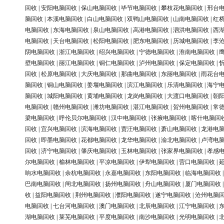
回收
|
安阳电脑回收
|
保山电脑回收
|
毕节电脑回收
|
攀枝花电脑回收
|
邢台
脑回收
|
本溪电脑回收
|
白山电脑回收
|
双鸭山电脑回收
|
山南电脑回收
|
红
电脑回收
|
东海电脑回收
|
泉山电脑回收
|
高港电脑回收
|
泗洪电脑回收
|
西
电脑回收
|
天台电脑回收
|
松阳电脑回收
|
肥东电脑回收
|
历城电脑回收
|
李
阴电脑回收
|
浙江电脑回收
|
绍兴电脑回收
|
宁德电脑回收
|
淮南电脑回收
|
壁电脑回收
|
丽江电脑回收
|
铜仁电脑回收
|
泸州电脑回收
|
保定电脑回收
|
回收
|
松原电脑回收
|
大庆电脑回收
|
那曲电脑回收
|
东丽电脑回收
|
雨花台
脑回收
|
铜山电脑回收
|
姜堰电脑回收
|
滨江电脑回收
|
乐清电脑回收
|
海宁
脑回收
|
城阳电脑回收
|
黄埔电脑回收
|
龙岗电脑回收
|
大渡口电脑回收
|
朝
电脑回收
|
赣州电脑回收
|
潍坊电脑回收
|
湛江电脑回收
|
贺州电脑回收
|
常
梁电脑回收
|
呼伦贝尔电脑回收
|
汉中电脑回收
|
张掖电脑回收
|
喀什电脑回
回收
|
宜兴电脑回收
|
滨海电脑回收
|
贾汪电脑回收
|
萧山电脑回收
|
龙港电
回收
|
即墨电脑回收
|
花都电脑回收
|
龙华电脑回收
|
渝北电脑回收
|
卢湾电
回收
|
济宁电脑回收
|
肇庆电脑回收
|
玉林电脑回收
|
张家界电脑回收
|
孝感
尔电脑回收
|
榆林电脑回收
|
平凉电脑回收
|
伊犁电脑回收
|
营口电脑回收
|
响水电脑回收
|
余杭电脑回收
|
永嘉电脑回收
|
东阳电脑回收
|
临海电脑回收
巴南电脑回收
|
闸北电脑回收
|
扬州电脑回收
|
舟山电脑回收
|
厦门电脑回收
收
|
益阳电脑回收
|
荆州电脑回收
|
濮阳电脑回收
|
遂宁电脑回收
|
沧州电脑
电脑回收
|
七台河电脑回收
|
澳门电脑回收
|
北辰电脑回收
|
江宁电脑回收
|
湖电脑回收
|
莱芜电脑回收
|
平度电脑回收
|
南沙电脑回收
|
光明电脑回收
|