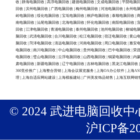
收
|
静海电脑回收
|
高淳电脑回收
|
建德电脑回收
|
文成电脑回收
|
平阴电脑
回收
|
滨州电脑回收
|
广西电脑回收
|
梅州电脑回收
|
河池电脑回收
|
永州电
岭电脑回收
|
绥化电脑回收
|
宝坻电脑回收
|
桐庐电脑回收
|
泰顺电脑回收
|
南电脑回收
|
汕尾电脑回收
|
北海电脑回收
|
怀化电脑回收
|
南阳电脑回收
|
回收
|
江津电脑回收
|
青浦电脑回收
|
泰州电脑回收
|
池州电脑回收
|
柳城电
脑回收
|
武清电脑回收
|
合川电脑回收
|
松江电脑回收
|
宿迁电脑回收
|
黄山
脑回收
|
菏泽电脑回收
|
清远电脑回收
|
河南电脑回收
|
周口电脑回收
|
雅安
电脑回收
|
南川电脑回收
|
中山电脑回收
|
贵州电脑回收
|
巴中电脑回收
|
荣
电脑回收
|
璧山电脑回收
|
云浮电脑回收
|
山西电脑回收
|
铜梁电脑回收
|
内
肃电脑回收
|
新疆电脑回收
|
辽宁电脑回收
|
吉林电脑回收
|
黑龙江电脑回收
360竞价推广
|
上海整合营销
|
上海会议展览服务
|
上海OA办公软件
|
上海AS
理
|
上海自适应网站建设
|
上海模板建站
|
广州美发饰品销售
|
上海互联网销
© 2024 武进电脑回收中心 版权
沪ICP备20