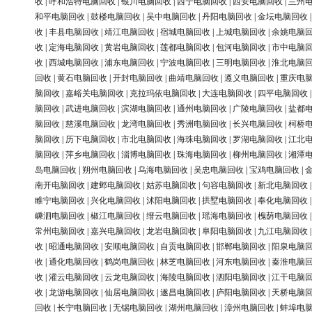
收
|
呼和浩特电脑回收
|
银川电脑回收
|
西宁电脑回收
|
西安电脑回收
|
兰州
和平电脑回收
|
鼓楼电脑回收
|
吴中电脑回收
|
丹阳电脑回收
|
金坛电脑回收
收
|
丰县电脑回收
|
靖江电脑回收
|
宿城电脑回收
|
上城电脑回收
|
余姚电脑
收
|
定海电脑回收
|
黄岩电脑回收
|
莲都电脑回收
|
包河电脑回收
|
市中电脑
收
|
西城电脑回收
|
浦东电脑回收
|
宁波电脑回收
|
三明电脑回收
|
淮北电脑
回收
|
黄石电脑回收
|
开封电脑回收
|
曲靖电脑回收
|
遵义电脑回收
|
重庆电
脑回收
|
嘉峪关电脑回收
|
克拉玛依电脑回收
|
大连电脑回收
|
四平电脑回收
脑回收
|
武进电脑回收
|
滨湖电脑回收
|
通州电脑回收
|
广陵电脑回收
|
盐都
脑回收
|
慈溪电脑回收
|
龙湾电脑回收
|
秀洲电脑回收
|
长兴电脑回收
|
柯桥
脑回收
|
历下电脑回收
|
市北电脑回收
|
海珠电脑回收
|
罗湖电脑回收
|
江北
脑回收
|
萍乡电脑回收
|
淄博电脑回收
|
珠海电脑回收
|
柳州电脑回收
|
湘潭
岛电脑回收
|
朔州电脑回收
|
乌海电脑回收
|
吴忠电脑回收
|
宝鸡电脑回收
|
南开电脑回收
|
建邺电脑回收
|
姑苏电脑回收
|
句容电脑回收
|
新北电脑回收
睢宁电脑回收
|
兴化电脑回收
|
沭阳电脑回收
|
拱墅电脑回收
|
奉化电脑回收
嵊泗电脑回收
|
椒江电脑回收
|
缙云电脑回收
|
瑶海电脑回收
|
槐荫电脑回收
常州电脑回收
|
嘉兴电脑回收
|
龙岩电脑回收
|
阜阳电脑回收
|
九江电脑回收
收
|
昭通电脑回收
|
安顺电脑回收
|
自贡电脑回收
|
邯郸电脑回收
|
阳泉电脑
收
|
通化电脑回收
|
鹤岗电脑回收
|
林芝电脑回收
|
河东电脑回收
|
秦淮电脑
收
|
灌云电脑回收
|
云龙电脑回收
|
海陵电脑回收
|
泗阳电脑回收
|
江干电脑
收
|
龙游电脑回收
|
仙居电脑回收
|
遂昌电脑回收
|
庐阳电脑回收
|
天桥电脑
回收
|
长宁电脑回收
|
无锡电脑回收
|
湖州电脑回收
|
漳州电脑回收
|
蚌埠电