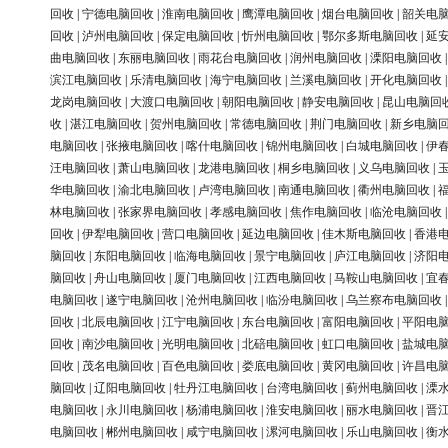
回收
|
宁德电脑回收
|
淮南电脑回收
|
鹰潭电脑回收
|
烟台电脑回收
|
韶关电
回收
|
泸州电脑回收
|
保定电脑回收
|
忻州电脑回收
|
鄂尔多斯电脑回收
|
延
曲电脑回收
|
东丽电脑回收
|
雨花台电脑回收
|
润州电脑回收
|
溧阳电脑回收
滨江电脑回收
|
乐清电脑回收
|
海宁电脑回收
|
兰溪电脑回收
|
开化电脑回收
龙岗电脑回收
|
大渡口电脑回收
|
朝阳电脑回收
|
静安电脑回收
|
昆山电脑回
收
|
湛江电脑回收
|
贺州电脑回收
|
常德电脑回收
|
荆门电脑回收
|
新乡电脑
电脑回收
|
张掖电脑回收
|
喀什电脑回收
|
锦州电脑回收
|
白城电脑回收
|
伊
汪电脑回收
|
萧山电脑回收
|
龙港电脑回收
|
桐乡电脑回收
|
义乌电脑回收
|
华电脑回收
|
渝北电脑回收
|
卢湾电脑回收
|
南通电脑回收
|
衢州电脑回收
|
林电脑回收
|
张家界电脑回收
|
孝感电脑回收
|
焦作电脑回收
|
临沧电脑回收
回收
|
伊犁电脑回收
|
营口电脑回收
|
延边电脑回收
|
佳木斯电脑回收
|
香港
脑回收
|
东阳电脑回收
|
临海电脑回收
|
景宁电脑回收
|
庐江电脑回收
|
济阳
脑回收
|
舟山电脑回收
|
厦门电脑回收
|
江西电脑回收
|
马鞍山电脑回收
|
宜
电脑回收
|
遂宁电脑回收
|
沧州电脑回收
|
临汾电脑回收
|
乌兰察布电脑回收
回收
|
北辰电脑回收
|
江宁电脑回收
|
东台电脑回收
|
富阳电脑回收
|
平阳电
回收
|
南沙电脑回收
|
光明电脑回收
|
北碚电脑回收
|
虹口电脑回收
|
盐城电
回收
|
茂名电脑回收
|
百色电脑回收
|
娄底电脑回收
|
黄冈电脑回收
|
许昌电
脑回收
|
辽阳电脑回收
|
牡丹江电脑回收
|
台湾电脑回收
|
蓟州电脑回收
|
溧
电脑回收
|
永川电脑回收
|
杨浦电脑回收
|
淮安电脑回收
|
丽水电脑回收
|
晋
电脑回收
|
郴州电脑回收
|
咸宁电脑回收
|
漯河电脑回收
|
乐山电脑回收
|
衡