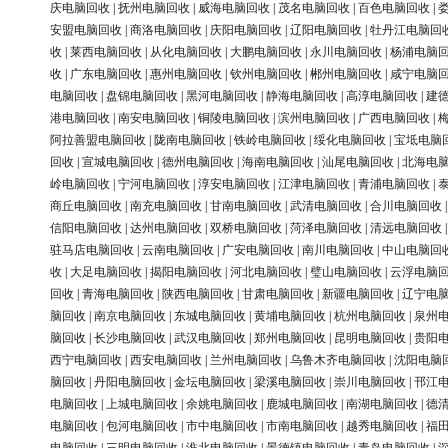
庆电脑回收
|
抚州电脑回收
|
威海电脑回收
|
茂名电脑回收
|
百色电脑回收
|
安盟电脑回收
|
商洛电脑回收
|
庆阳电脑回收
|
辽阳电脑回收
|
牡丹江电脑回
收
|
莱西电脑回收
|
从化电脑回收
|
大鹏电脑回收
|
永川电脑回收
|
杨浦电脑
收
|
广东电脑回收
|
惠州电脑回收
|
钦州电脑回收
|
郴州电脑回收
|
咸宁电脑
电脑回收
|
盘锦电脑回收
|
黑河电脑回收
|
静海电脑回收
|
高淳电脑回收
|
建
港电脑回收
|
南安电脑回收
|
铜陵电脑回收
|
滨州电脑回收
|
广西电脑回收
|
阿拉善盟电脑回收
|
陇南电脑回收
|
铁岭电脑回收
|
绥化电脑回收
|
宝坻电脑
回收
|
宣城电脑回收
|
德州电脑回收
|
海南电脑回收
|
汕尾电脑回收
|
北海电
岭电脑回收
|
宁河电脑回收
|
淳安电脑回收
|
江津电脑回收
|
青浦电脑回收
|
商丘电脑回收
|
南充电脑回收
|
甘南电脑回收
|
武清电脑回收
|
合川电脑回收
信阳电脑回收
|
达州电脑回收
|
双桥电脑回收
|
菏泽电脑回收
|
清远电脑回收
驻马店电脑回收
|
云南电脑回收
|
广安电脑回收
|
南川电脑回收
|
中山电脑回
收
|
大足电脑回收
|
揭阳电脑回收
|
河北电脑回收
|
璧山电脑回收
|
云浮电脑
回收
|
青海电脑回收
|
陕西电脑回收
|
甘肃电脑回收
|
新疆电脑回收
|
辽宁电
脑回收
|
南京电脑回收
|
东城电脑回收
|
黄埔电脑回收
|
杭州电脑回收
|
泉州
脑回收
|
长沙电脑回收
|
武汉电脑回收
|
郑州电脑回收
|
昆明电脑回收
|
贵阳
西宁电脑回收
|
西安电脑回收
|
兰州电脑回收
|
乌鲁木齐电脑回收
|
沈阳电脑
脑回收
|
丹阳电脑回收
|
金坛电脑回收
|
梁溪电脑回收
|
崇川电脑回收
|
邗江
电脑回收
|
上城电脑回收
|
余姚电脑回收
|
鹿城电脑回收
|
南湖电脑回收
|
德
电脑回收
|
包河电脑回收
|
市中电脑回收
|
市南电脑回收
|
越秀电脑回收
|
福