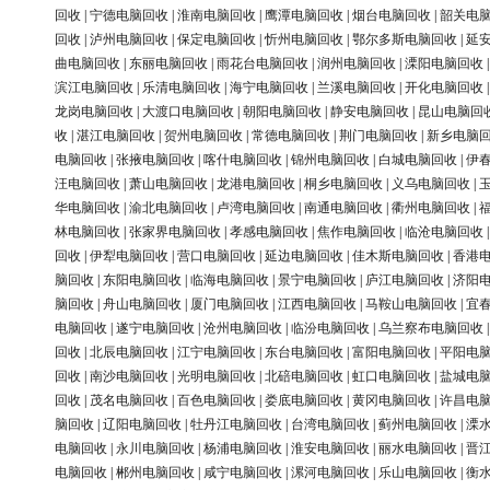
回收
|
宁德电脑回收
|
淮南电脑回收
|
鹰潭电脑回收
|
烟台电脑回收
|
韶关电
回收
|
泸州电脑回收
|
保定电脑回收
|
忻州电脑回收
|
鄂尔多斯电脑回收
|
延
曲电脑回收
|
东丽电脑回收
|
雨花台电脑回收
|
润州电脑回收
|
溧阳电脑回收
滨江电脑回收
|
乐清电脑回收
|
海宁电脑回收
|
兰溪电脑回收
|
开化电脑回收
龙岗电脑回收
|
大渡口电脑回收
|
朝阳电脑回收
|
静安电脑回收
|
昆山电脑回
收
|
湛江电脑回收
|
贺州电脑回收
|
常德电脑回收
|
荆门电脑回收
|
新乡电脑
电脑回收
|
张掖电脑回收
|
喀什电脑回收
|
锦州电脑回收
|
白城电脑回收
|
伊
汪电脑回收
|
萧山电脑回收
|
龙港电脑回收
|
桐乡电脑回收
|
义乌电脑回收
|
华电脑回收
|
渝北电脑回收
|
卢湾电脑回收
|
南通电脑回收
|
衢州电脑回收
|
林电脑回收
|
张家界电脑回收
|
孝感电脑回收
|
焦作电脑回收
|
临沧电脑回收
回收
|
伊犁电脑回收
|
营口电脑回收
|
延边电脑回收
|
佳木斯电脑回收
|
香港
脑回收
|
东阳电脑回收
|
临海电脑回收
|
景宁电脑回收
|
庐江电脑回收
|
济阳
脑回收
|
舟山电脑回收
|
厦门电脑回收
|
江西电脑回收
|
马鞍山电脑回收
|
宜
电脑回收
|
遂宁电脑回收
|
沧州电脑回收
|
临汾电脑回收
|
乌兰察布电脑回收
回收
|
北辰电脑回收
|
江宁电脑回收
|
东台电脑回收
|
富阳电脑回收
|
平阳电
回收
|
南沙电脑回收
|
光明电脑回收
|
北碚电脑回收
|
虹口电脑回收
|
盐城电
回收
|
茂名电脑回收
|
百色电脑回收
|
娄底电脑回收
|
黄冈电脑回收
|
许昌电
脑回收
|
辽阳电脑回收
|
牡丹江电脑回收
|
台湾电脑回收
|
蓟州电脑回收
|
溧
电脑回收
|
永川电脑回收
|
杨浦电脑回收
|
淮安电脑回收
|
丽水电脑回收
|
晋
电脑回收
|
郴州电脑回收
|
咸宁电脑回收
|
漯河电脑回收
|
乐山电脑回收
|
衡