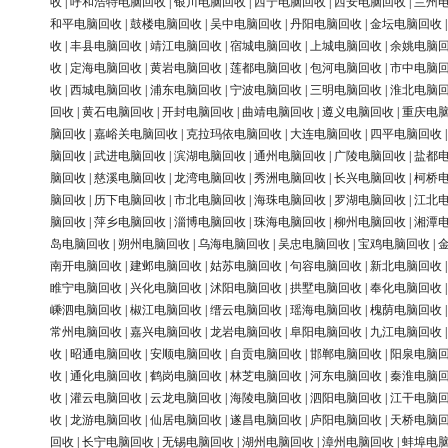
收
|
呼和浩特电脑回收
|
银川电脑回收
|
西宁电脑回收
|
西安电脑回收
|
兰州
和平电脑回收
|
鼓楼电脑回收
|
吴中电脑回收
|
丹阳电脑回收
|
金坛电脑回收
收
|
丰县电脑回收
|
靖江电脑回收
|
宿城电脑回收
|
上城电脑回收
|
余姚电脑
收
|
定海电脑回收
|
黄岩电脑回收
|
莲都电脑回收
|
包河电脑回收
|
市中电脑
收
|
西城电脑回收
|
浦东电脑回收
|
宁波电脑回收
|
三明电脑回收
|
淮北电脑
回收
|
黄石电脑回收
|
开封电脑回收
|
曲靖电脑回收
|
遵义电脑回收
|
重庆电
脑回收
|
嘉峪关电脑回收
|
克拉玛依电脑回收
|
大连电脑回收
|
四平电脑回收
脑回收
|
武进电脑回收
|
滨湖电脑回收
|
通州电脑回收
|
广陵电脑回收
|
盐都
脑回收
|
慈溪电脑回收
|
龙湾电脑回收
|
秀洲电脑回收
|
长兴电脑回收
|
柯桥
脑回收
|
历下电脑回收
|
市北电脑回收
|
海珠电脑回收
|
罗湖电脑回收
|
江北
脑回收
|
萍乡电脑回收
|
淄博电脑回收
|
珠海电脑回收
|
柳州电脑回收
|
湘潭
岛电脑回收
|
朔州电脑回收
|
乌海电脑回收
|
吴忠电脑回收
|
宝鸡电脑回收
|
南开电脑回收
|
建邺电脑回收
|
姑苏电脑回收
|
句容电脑回收
|
新北电脑回收
睢宁电脑回收
|
兴化电脑回收
|
沭阳电脑回收
|
拱墅电脑回收
|
奉化电脑回收
嵊泗电脑回收
|
椒江电脑回收
|
缙云电脑回收
|
瑶海电脑回收
|
槐荫电脑回收
常州电脑回收
|
嘉兴电脑回收
|
龙岩电脑回收
|
阜阳电脑回收
|
九江电脑回收
收
|
昭通电脑回收
|
安顺电脑回收
|
自贡电脑回收
|
邯郸电脑回收
|
阳泉电脑
收
|
通化电脑回收
|
鹤岗电脑回收
|
林芝电脑回收
|
河东电脑回收
|
秦淮电脑
收
|
灌云电脑回收
|
云龙电脑回收
|
海陵电脑回收
|
泗阳电脑回收
|
江干电脑
收
|
龙游电脑回收
|
仙居电脑回收
|
遂昌电脑回收
|
庐阳电脑回收
|
天桥电脑
回收
|
长宁电脑回收
|
无锡电脑回收
|
湖州电脑回收
|
漳州电脑回收
|
蚌埠电