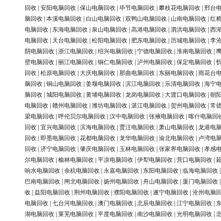
回收
|
安阳电脑回收
|
保山电脑回收
|
毕节电脑回收
|
攀枝花电脑回收
|
邢台
脑回收
|
本溪电脑回收
|
白山电脑回收
|
双鸭山电脑回收
|
山南电脑回收
|
红
电脑回收
|
东海电脑回收
|
泉山电脑回收
|
高港电脑回收
|
泗洪电脑回收
|
西
电脑回收
|
天台电脑回收
|
松阳电脑回收
|
肥东电脑回收
|
历城电脑回收
|
李
阴电脑回收
|
浙江电脑回收
|
绍兴电脑回收
|
宁德电脑回收
|
淮南电脑回收
|
壁电脑回收
|
丽江电脑回收
|
铜仁电脑回收
|
泸州电脑回收
|
保定电脑回收
|
回收
|
松原电脑回收
|
大庆电脑回收
|
那曲电脑回收
|
东丽电脑回收
|
雨花台
脑回收
|
铜山电脑回收
|
姜堰电脑回收
|
滨江电脑回收
|
乐清电脑回收
|
海宁
脑回收
|
城阳电脑回收
|
黄埔电脑回收
|
龙岗电脑回收
|
大渡口电脑回收
|
朝
电脑回收
|
赣州电脑回收
|
潍坊电脑回收
|
湛江电脑回收
|
贺州电脑回收
|
常
梁电脑回收
|
呼伦贝尔电脑回收
|
汉中电脑回收
|
张掖电脑回收
|
喀什电脑回
回收
|
宜兴电脑回收
|
滨海电脑回收
|
贾汪电脑回收
|
萧山电脑回收
|
龙港电
回收
|
即墨电脑回收
|
花都电脑回收
|
龙华电脑回收
|
渝北电脑回收
|
卢湾电
回收
|
济宁电脑回收
|
肇庆电脑回收
|
玉林电脑回收
|
张家界电脑回收
|
孝感
尔电脑回收
|
榆林电脑回收
|
平凉电脑回收
|
伊犁电脑回收
|
营口电脑回收
|
响水电脑回收
|
余杭电脑回收
|
永嘉电脑回收
|
东阳电脑回收
|
临海电脑回收
巴南电脑回收
|
闸北电脑回收
|
扬州电脑回收
|
舟山电脑回收
|
厦门电脑回收
收
|
益阳电脑回收
|
荆州电脑回收
|
濮阳电脑回收
|
遂宁电脑回收
|
沧州电脑
电脑回收
|
七台河电脑回收
|
澳门电脑回收
|
北辰电脑回收
|
江宁电脑回收
|
湖电脑回收
|
莱芜电脑回收
|
平度电脑回收
|
南沙电脑回收
|
光明电脑回收
|