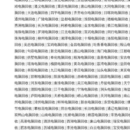
电脑回收
|
三明电脑回收
|
淮北电脑回收
|
景德镇电脑回收
|
青岛电脑回收
|
靖电脑回收
|
遵义电脑回收
|
重庆电脑回收
|
唐山电脑回收
|
大同电脑回收
|
脑回收
|
大连电脑回收
|
四平电脑回收
|
齐齐哈尔电脑回收
|
日喀则电脑回收
通州电脑回收
|
广陵电脑回收
|
盐都电脑回收
|
淮阴电脑回收
|
赣榆电脑回收
秀洲电脑回收
|
长兴电脑回收
|
柯桥电脑回收
|
金东电脑回收
|
衢江电脑回收
海珠电脑回收
|
罗湖电脑回收
|
江北电脑回收
|
宣武电脑回收
|
闵行电脑回收
珠海电脑回收
|
柳州电脑回收
|
湘潭电脑回收
|
十堰电脑回收
|
洛阳电脑回收
回收
|
吴忠电脑回收
|
宝鸡电脑回收
|
金昌电脑回收
|
吐鲁番电脑回收
|
鞍山
脑回收
|
句容电脑回收
|
新北电脑回收
|
惠山电脑回收
|
海门电脑回收
|
江都
脑回收
|
拱墅电脑回收
|
奉化电脑回收
|
瓯海电脑回收
|
嘉善电脑回收
|
安吉
脑回收
|
瑶海电脑回收
|
槐荫电脑回收
|
黄岛电脑回收
|
荔湾电脑回收
|
盐田
脑回收
|
阜阳电脑回收
|
九江电脑回收
|
枣庄电脑回收
|
汕头电脑回收
|
来宾
电脑回收
|
邯郸电脑回收
|
阳泉电脑回收
|
赤峰电脑回收
|
固原电脑回收
|
咸
电脑回收
|
河东电脑回收
|
秦淮电脑回收
|
吴江电脑回收
|
丹徒电脑回收
|
天
电脑回收
|
泗阳电脑回收
|
江干电脑回收
|
宁海电脑回收
|
洞头电脑回收
|
海
电脑回收
|
庐阳电脑回收
|
天桥电脑回收
|
崂山电脑回收
|
天河电脑回收
|
南
州电脑回收
|
漳州电脑回收
|
蚌埠电脑回收
|
新余电脑回收
|
东营电脑回收
|
节电脑回收
|
攀枝花电脑回收
|
邢台电脑回收
|
长治电脑回收
|
通辽电脑回收
双鸭山电脑回收
|
山南电脑回收
|
红桥电脑回收
|
栖霞电脑回收
|
常熟电脑回
收
|
高港电脑回收
|
泗洪电脑回收
|
西湖电脑回收
|
象山电脑回收
|
瑞安电脑
收
|
肥东电脑回收
|
历城电脑回收
|
李沧电脑回收
|
白云电脑回收
|
宝安电脑