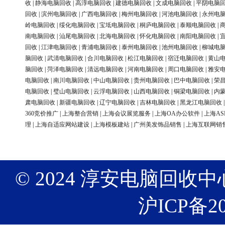
收
|
静海电脑回收
|
高淳电脑回收
|
建德电脑回收
|
文成电脑回收
|
平阴电脑
回收
|
滨州电脑回收
|
广西电脑回收
|
梅州电脑回收
|
河池电脑回收
|
永州电
岭电脑回收
|
绥化电脑回收
|
宝坻电脑回收
|
桐庐电脑回收
|
泰顺电脑回收
|
南电脑回收
|
汕尾电脑回收
|
北海电脑回收
|
怀化电脑回收
|
南阳电脑回收
|
回收
|
江津电脑回收
|
青浦电脑回收
|
泰州电脑回收
|
池州电脑回收
|
柳城电
脑回收
|
武清电脑回收
|
合川电脑回收
|
松江电脑回收
|
宿迁电脑回收
|
黄山
脑回收
|
菏泽电脑回收
|
清远电脑回收
|
河南电脑回收
|
周口电脑回收
|
雅安
电脑回收
|
南川电脑回收
|
中山电脑回收
|
贵州电脑回收
|
巴中电脑回收
|
荣
电脑回收
|
璧山电脑回收
|
云浮电脑回收
|
山西电脑回收
|
铜梁电脑回收
|
内
肃电脑回收
|
新疆电脑回收
|
辽宁电脑回收
|
吉林电脑回收
|
黑龙江电脑回收
360竞价推广
|
上海整合营销
|
上海会议展览服务
|
上海OA办公软件
|
上海AS
理
|
上海自适应网站建设
|
上海模板建站
|
广州美发饰品销售
|
上海互联网销
© 2024 淳安电脑回收中心 版权
沪ICP备20