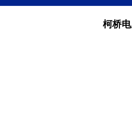
柯桥电
柯桥电脑回收
柯桥电脑回收中心常年从事柯桥
目：笔记本电脑、台式机电脑、