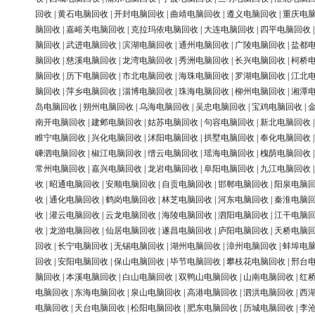
回收
|
黄石电脑回收
|
开封电脑回收
|
曲靖电脑回收
|
遵义电脑回收
|
重庆电
脑回收
|
嘉峪关电脑回收
|
克拉玛依电脑回收
|
大连电脑回收
|
四平电脑回收
脑回收
|
武进电脑回收
|
滨湖电脑回收
|
通州电脑回收
|
广陵电脑回收
|
盐都
脑回收
|
慈溪电脑回收
|
龙湾电脑回收
|
秀洲电脑回收
|
长兴电脑回收
|
柯桥
脑回收
|
历下电脑回收
|
市北电脑回收
|
海珠电脑回收
|
罗湖电脑回收
|
江北
脑回收
|
萍乡电脑回收
|
淄博电脑回收
|
珠海电脑回收
|
柳州电脑回收
|
湘潭
岛电脑回收
|
朔州电脑回收
|
乌海电脑回收
|
吴忠电脑回收
|
宝鸡电脑回收
|
南开电脑回收
|
建邺电脑回收
|
姑苏电脑回收
|
句容电脑回收
|
新北电脑回收
睢宁电脑回收
|
兴化电脑回收
|
沭阳电脑回收
|
拱墅电脑回收
|
奉化电脑回收
嵊泗电脑回收
|
椒江电脑回收
|
缙云电脑回收
|
瑶海电脑回收
|
槐荫电脑回收
常州电脑回收
|
嘉兴电脑回收
|
龙岩电脑回收
|
阜阳电脑回收
|
九江电脑回收
收
|
昭通电脑回收
|
安顺电脑回收
|
自贡电脑回收
|
邯郸电脑回收
|
阳泉电脑
收
|
通化电脑回收
|
鹤岗电脑回收
|
林芝电脑回收
|
河东电脑回收
|
秦淮电脑
收
|
灌云电脑回收
|
云龙电脑回收
|
海陵电脑回收
|
泗阳电脑回收
|
江干电脑
收
|
龙游电脑回收
|
仙居电脑回收
|
遂昌电脑回收
|
庐阳电脑回收
|
天桥电脑
回收
|
长宁电脑回收
|
无锡电脑回收
|
湖州电脑回收
|
漳州电脑回收
|
蚌埠电
回收
|
安阳电脑回收
|
保山电脑回收
|
毕节电脑回收
|
攀枝花电脑回收
|
邢台
脑回收
|
本溪电脑回收
|
白山电脑回收
|
双鸭山电脑回收
|
山南电脑回收
|
红
电脑回收
|
东海电脑回收
|
泉山电脑回收
|
高港电脑回收
|
泗洪电脑回收
|
西
电脑回收
|
天台电脑回收
|
松阳电脑回收
|
肥东电脑回收
|
历城电脑回收
|
李