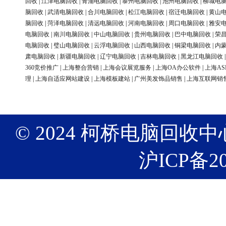
回收
|
江津电脑回收
|
青浦电脑回收
|
泰州电脑回收
|
池州电脑回收
|
柳城电
脑回收
|
武清电脑回收
|
合川电脑回收
|
松江电脑回收
|
宿迁电脑回收
|
黄山
脑回收
|
菏泽电脑回收
|
清远电脑回收
|
河南电脑回收
|
周口电脑回收
|
雅安
电脑回收
|
南川电脑回收
|
中山电脑回收
|
贵州电脑回收
|
巴中电脑回收
|
荣
电脑回收
|
璧山电脑回收
|
云浮电脑回收
|
山西电脑回收
|
铜梁电脑回收
|
内
肃电脑回收
|
新疆电脑回收
|
辽宁电脑回收
|
吉林电脑回收
|
黑龙江电脑回收
360竞价推广
|
上海整合营销
|
上海会议展览服务
|
上海OA办公软件
|
上海AS
理
|
上海自适应网站建设
|
上海模板建站
|
广州美发饰品销售
|
上海互联网销
© 2024 柯桥电脑回收中心 版权
沪ICP备20