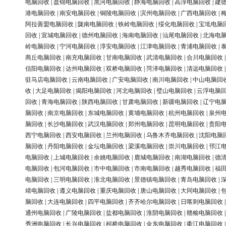
电脑回收
|
盘锦电脑回收
|
黑河电脑回收
|
静海电脑回收
|
高淳电脑回收
|
建
港电脑回收
|
南安电脑回收
|
铜陵电脑回收
|
滨州电脑回收
|
广西电脑回收
|
阿拉善盟电脑回收
|
陇南电脑回收
|
铁岭电脑回收
|
绥化电脑回收
|
宝坻电脑
回收
|
宣城电脑回收
|
德州电脑回收
|
海南电脑回收
|
汕尾电脑回收
|
北海电
岭电脑回收
|
宁河电脑回收
|
淳安电脑回收
|
江津电脑回收
|
青浦电脑回收
|
商丘电脑回收
|
南充电脑回收
|
甘南电脑回收
|
武清电脑回收
|
合川电脑回收
信阳电脑回收
|
达州电脑回收
|
双桥电脑回收
|
菏泽电脑回收
|
清远电脑回收
驻马店电脑回收
|
云南电脑回收
|
广安电脑回收
|
南川电脑回收
|
中山电脑回
收
|
大足电脑回收
|
揭阳电脑回收
|
河北电脑回收
|
璧山电脑回收
|
云浮电脑
回收
|
青海电脑回收
|
陕西电脑回收
|
甘肃电脑回收
|
新疆电脑回收
|
辽宁电
脑回收
|
南京电脑回收
|
东城电脑回收
|
黄埔电脑回收
|
杭州电脑回收
|
泉州
脑回收
|
长沙电脑回收
|
武汉电脑回收
|
郑州电脑回收
|
昆明电脑回收
|
贵阳
西宁电脑回收
|
西安电脑回收
|
兰州电脑回收
|
乌鲁木齐电脑回收
|
沈阳电脑
脑回收
|
丹阳电脑回收
|
金坛电脑回收
|
梁溪电脑回收
|
崇川电脑回收
|
邗江
电脑回收
|
上城电脑回收
|
余姚电脑回收
|
鹿城电脑回收
|
南湖电脑回收
|
德
电脑回收
|
包河电脑回收
|
市中电脑回收
|
市南电脑回收
|
越秀电脑回收
|
福
电脑回收
|
三明电脑回收
|
淮北电脑回收
|
景德镇电脑回收
|
青岛电脑回收
|
靖电脑回收
|
遵义电脑回收
|
重庆电脑回收
|
唐山电脑回收
|
大同电脑回收
|
脑回收
|
大连电脑回收
|
四平电脑回收
|
齐齐哈尔电脑回收
|
日喀则电脑回收
通州电脑回收
|
广陵电脑回收
|
盐都电脑回收
|
淮阴电脑回收
|
赣榆电脑回收
秀洲电脑回收
|
长兴电脑回收
|
柯桥电脑回收
|
金东电脑回收
|
衢江电脑回收