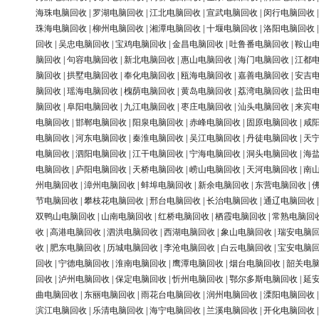
海珠电脑回收
|
罗湖电脑回收
|
江北电脑回收
|
宣武电脑回收
|
闵行电脑回收
珠海电脑回收
|
柳州电脑回收
|
湘潭电脑回收
|
十堰电脑回收
|
洛阳电脑回收
回收
|
吴忠电脑回收
|
宝鸡电脑回收
|
金昌电脑回收
|
吐鲁番电脑回收
|
鞍山
脑回收
|
句容电脑回收
|
新北电脑回收
|
惠山电脑回收
|
海门电脑回收
|
江都
脑回收
|
拱墅电脑回收
|
奉化电脑回收
|
瓯海电脑回收
|
嘉善电脑回收
|
安吉
脑回收
|
瑶海电脑回收
|
槐荫电脑回收
|
黄岛电脑回收
|
荔湾电脑回收
|
盐田
脑回收
|
阜阳电脑回收
|
九江电脑回收
|
枣庄电脑回收
|
汕头电脑回收
|
来宾
电脑回收
|
邯郸电脑回收
|
阳泉电脑回收
|
赤峰电脑回收
|
固原电脑回收
|
咸
电脑回收
|
河东电脑回收
|
秦淮电脑回收
|
吴江电脑回收
|
丹徒电脑回收
|
天
电脑回收
|
泗阳电脑回收
|
江干电脑回收
|
宁海电脑回收
|
洞头电脑回收
|
海
电脑回收
|
庐阳电脑回收
|
天桥电脑回收
|
崂山电脑回收
|
天河电脑回收
|
南
州电脑回收
|
漳州电脑回收
|
蚌埠电脑回收
|
新余电脑回收
|
东营电脑回收
|
节电脑回收
|
攀枝花电脑回收
|
邢台电脑回收
|
长治电脑回收
|
通辽电脑回收
双鸭山电脑回收
|
山南电脑回收
|
红桥电脑回收
|
栖霞电脑回收
|
常熟电脑回
收
|
高港电脑回收
|
泗洪电脑回收
|
西湖电脑回收
|
象山电脑回收
|
瑞安电脑
收
|
肥东电脑回收
|
历城电脑回收
|
李沧电脑回收
|
白云电脑回收
|
宝安电脑
回收
|
宁德电脑回收
|
淮南电脑回收
|
鹰潭电脑回收
|
烟台电脑回收
|
韶关电
回收
|
泸州电脑回收
|
保定电脑回收
|
忻州电脑回收
|
鄂尔多斯电脑回收
|
延
曲电脑回收
|
东丽电脑回收
|
雨花台电脑回收
|
润州电脑回收
|
溧阳电脑回收
滨江电脑回收
|
乐清电脑回收
|
海宁电脑回收
|
兰溪电脑回收
|
开化电脑回收