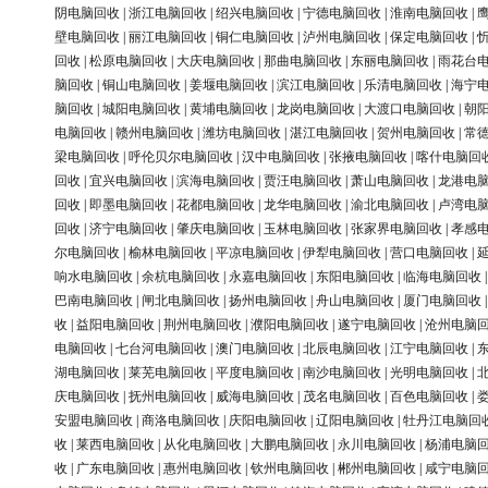
阴电脑回收
|
浙江电脑回收
|
绍兴电脑回收
|
宁德电脑回收
|
淮南电脑回收
|
壁电脑回收
|
丽江电脑回收
|
铜仁电脑回收
|
泸州电脑回收
|
保定电脑回收
|
回收
|
松原电脑回收
|
大庆电脑回收
|
那曲电脑回收
|
东丽电脑回收
|
雨花台
脑回收
|
铜山电脑回收
|
姜堰电脑回收
|
滨江电脑回收
|
乐清电脑回收
|
海宁
脑回收
|
城阳电脑回收
|
黄埔电脑回收
|
龙岗电脑回收
|
大渡口电脑回收
|
朝
电脑回收
|
赣州电脑回收
|
潍坊电脑回收
|
湛江电脑回收
|
贺州电脑回收
|
常
梁电脑回收
|
呼伦贝尔电脑回收
|
汉中电脑回收
|
张掖电脑回收
|
喀什电脑回
回收
|
宜兴电脑回收
|
滨海电脑回收
|
贾汪电脑回收
|
萧山电脑回收
|
龙港电
回收
|
即墨电脑回收
|
花都电脑回收
|
龙华电脑回收
|
渝北电脑回收
|
卢湾电
回收
|
济宁电脑回收
|
肇庆电脑回收
|
玉林电脑回收
|
张家界电脑回收
|
孝感
尔电脑回收
|
榆林电脑回收
|
平凉电脑回收
|
伊犁电脑回收
|
营口电脑回收
|
响水电脑回收
|
余杭电脑回收
|
永嘉电脑回收
|
东阳电脑回收
|
临海电脑回收
巴南电脑回收
|
闸北电脑回收
|
扬州电脑回收
|
舟山电脑回收
|
厦门电脑回收
收
|
益阳电脑回收
|
荆州电脑回收
|
濮阳电脑回收
|
遂宁电脑回收
|
沧州电脑
电脑回收
|
七台河电脑回收
|
澳门电脑回收
|
北辰电脑回收
|
江宁电脑回收
|
湖电脑回收
|
莱芜电脑回收
|
平度电脑回收
|
南沙电脑回收
|
光明电脑回收
|
庆电脑回收
|
抚州电脑回收
|
威海电脑回收
|
茂名电脑回收
|
百色电脑回收
|
安盟电脑回收
|
商洛电脑回收
|
庆阳电脑回收
|
辽阳电脑回收
|
牡丹江电脑回
收
|
莱西电脑回收
|
从化电脑回收
|
大鹏电脑回收
|
永川电脑回收
|
杨浦电脑
收
|
广东电脑回收
|
惠州电脑回收
|
钦州电脑回收
|
郴州电脑回收
|
咸宁电脑