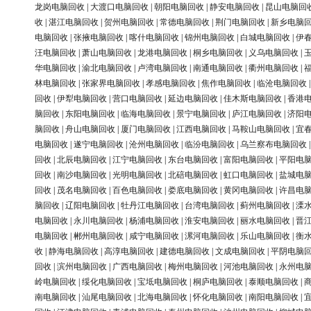
龙岗电脑回收
|
大渡口电脑回收
|
朝阳电脑回收
|
静安电脑回收
|
昆山电脑回
收
|
湛江电脑回收
|
贺州电脑回收
|
常德电脑回收
|
荆门电脑回收
|
新乡电脑
电脑回收
|
张掖电脑回收
|
喀什电脑回收
|
锦州电脑回收
|
白城电脑回收
|
伊
汪电脑回收
|
萧山电脑回收
|
龙港电脑回收
|
桐乡电脑回收
|
义乌电脑回收
|
华电脑回收
|
渝北电脑回收
|
卢湾电脑回收
|
南通电脑回收
|
衢州电脑回收
|
林电脑回收
|
张家界电脑回收
|
孝感电脑回收
|
焦作电脑回收
|
临沧电脑回收
回收
|
伊犁电脑回收
|
营口电脑回收
|
延边电脑回收
|
佳木斯电脑回收
|
香港
脑回收
|
东阳电脑回收
|
临海电脑回收
|
景宁电脑回收
|
庐江电脑回收
|
济阳
脑回收
|
舟山电脑回收
|
厦门电脑回收
|
江西电脑回收
|
马鞍山电脑回收
|
宜
电脑回收
|
遂宁电脑回收
|
沧州电脑回收
|
临汾电脑回收
|
乌兰察布电脑回收
回收
|
北辰电脑回收
|
江宁电脑回收
|
东台电脑回收
|
富阳电脑回收
|
平阳电
回收
|
南沙电脑回收
|
光明电脑回收
|
北碚电脑回收
|
虹口电脑回收
|
盐城电
回收
|
茂名电脑回收
|
百色电脑回收
|
娄底电脑回收
|
黄冈电脑回收
|
许昌电
脑回收
|
辽阳电脑回收
|
牡丹江电脑回收
|
台湾电脑回收
|
蓟州电脑回收
|
溧
电脑回收
|
永川电脑回收
|
杨浦电脑回收
|
淮安电脑回收
|
丽水电脑回收
|
晋
电脑回收
|
郴州电脑回收
|
咸宁电脑回收
|
漯河电脑回收
|
乐山电脑回收
|
衡
收
|
静海电脑回收
|
高淳电脑回收
|
建德电脑回收
|
文成电脑回收
|
平阴电脑
回收
|
滨州电脑回收
|
广西电脑回收
|
梅州电脑回收
|
河池电脑回收
|
永州电
岭电脑回收
|
绥化电脑回收
|
宝坻电脑回收
|
桐庐电脑回收
|
泰顺电脑回收
|
南电脑回收
|
汕尾电脑回收
|
北海电脑回收
|
怀化电脑回收
|
南阳电脑回收
|