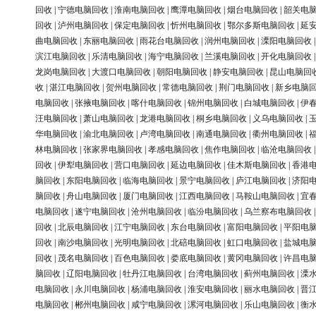
回收
|
宁德电脑回收
|
淮南电脑回收
|
鹰潭电脑回收
|
烟台电脑回收
|
韶关电
回收
|
泸州电脑回收
|
保定电脑回收
|
忻州电脑回收
|
鄂尔多斯电脑回收
|
延
曲电脑回收
|
东丽电脑回收
|
雨花台电脑回收
|
润州电脑回收
|
溧阳电脑回收
滨江电脑回收
|
乐清电脑回收
|
海宁电脑回收
|
兰溪电脑回收
|
开化电脑回收
龙岗电脑回收
|
大渡口电脑回收
|
朝阳电脑回收
|
静安电脑回收
|
昆山电脑回
收
|
湛江电脑回收
|
贺州电脑回收
|
常德电脑回收
|
荆门电脑回收
|
新乡电脑
电脑回收
|
张掖电脑回收
|
喀什电脑回收
|
锦州电脑回收
|
白城电脑回收
|
伊
汪电脑回收
|
萧山电脑回收
|
龙港电脑回收
|
桐乡电脑回收
|
义乌电脑回收
|
华电脑回收
|
渝北电脑回收
|
卢湾电脑回收
|
南通电脑回收
|
衢州电脑回收
|
林电脑回收
|
张家界电脑回收
|
孝感电脑回收
|
焦作电脑回收
|
临沧电脑回收
回收
|
伊犁电脑回收
|
营口电脑回收
|
延边电脑回收
|
佳木斯电脑回收
|
香港
脑回收
|
东阳电脑回收
|
临海电脑回收
|
景宁电脑回收
|
庐江电脑回收
|
济阳
脑回收
|
舟山电脑回收
|
厦门电脑回收
|
江西电脑回收
|
马鞍山电脑回收
|
宜
电脑回收
|
遂宁电脑回收
|
沧州电脑回收
|
临汾电脑回收
|
乌兰察布电脑回收
回收
|
北辰电脑回收
|
江宁电脑回收
|
东台电脑回收
|
富阳电脑回收
|
平阳电
回收
|
南沙电脑回收
|
光明电脑回收
|
北碚电脑回收
|
虹口电脑回收
|
盐城电
回收
|
茂名电脑回收
|
百色电脑回收
|
娄底电脑回收
|
黄冈电脑回收
|
许昌电
脑回收
|
辽阳电脑回收
|
牡丹江电脑回收
|
台湾电脑回收
|
蓟州电脑回收
|
溧
电脑回收
|
永川电脑回收
|
杨浦电脑回收
|
淮安电脑回收
|
丽水电脑回收
|
晋
电脑回收
|
郴州电脑回收
|
咸宁电脑回收
|
漯河电脑回收
|
乐山电脑回收
|
衡