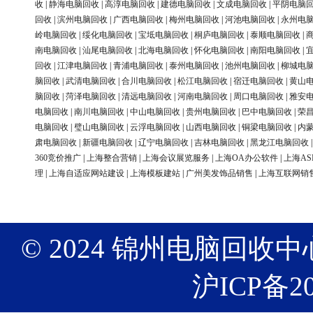
收
|
静海电脑回收
|
高淳电脑回收
|
建德电脑回收
|
文成电脑回收
|
平阴电脑
回收
|
滨州电脑回收
|
广西电脑回收
|
梅州电脑回收
|
河池电脑回收
|
永州电
岭电脑回收
|
绥化电脑回收
|
宝坻电脑回收
|
桐庐电脑回收
|
泰顺电脑回收
|
南电脑回收
|
汕尾电脑回收
|
北海电脑回收
|
怀化电脑回收
|
南阳电脑回收
|
回收
|
江津电脑回收
|
青浦电脑回收
|
泰州电脑回收
|
池州电脑回收
|
柳城电
脑回收
|
武清电脑回收
|
合川电脑回收
|
松江电脑回收
|
宿迁电脑回收
|
黄山
脑回收
|
菏泽电脑回收
|
清远电脑回收
|
河南电脑回收
|
周口电脑回收
|
雅安
电脑回收
|
南川电脑回收
|
中山电脑回收
|
贵州电脑回收
|
巴中电脑回收
|
荣
电脑回收
|
璧山电脑回收
|
云浮电脑回收
|
山西电脑回收
|
铜梁电脑回收
|
内
肃电脑回收
|
新疆电脑回收
|
辽宁电脑回收
|
吉林电脑回收
|
黑龙江电脑回收
360竞价推广
|
上海整合营销
|
上海会议展览服务
|
上海OA办公软件
|
上海AS
理
|
上海自适应网站建设
|
上海模板建站
|
广州美发饰品销售
|
上海互联网销
© 2024 锦州电脑回收中心 版权
沪ICP备20