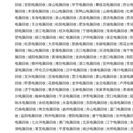
回收
|
安阳电脑回收
|
保山电脑回收
|
毕节电脑回收
|
攀枝花电脑回收
|
邢台
脑回收
|
本溪电脑回收
|
白山电脑回收
|
双鸭山电脑回收
|
山南电脑回收
|
红
电脑回收
|
东海电脑回收
|
泉山电脑回收
|
高港电脑回收
|
泗洪电脑回收
|
西
电脑回收
|
天台电脑回收
|
松阳电脑回收
|
肥东电脑回收
|
历城电脑回收
|
李
阴电脑回收
|
浙江电脑回收
|
绍兴电脑回收
|
宁德电脑回收
|
淮南电脑回收
|
壁电脑回收
|
丽江电脑回收
|
铜仁电脑回收
|
泸州电脑回收
|
保定电脑回收
|
回收
|
松原电脑回收
|
大庆电脑回收
|
那曲电脑回收
|
东丽电脑回收
|
雨花台
脑回收
|
铜山电脑回收
|
姜堰电脑回收
|
滨江电脑回收
|
乐清电脑回收
|
海宁
脑回收
|
城阳电脑回收
|
黄埔电脑回收
|
龙岗电脑回收
|
大渡口电脑回收
|
朝
电脑回收
|
赣州电脑回收
|
潍坊电脑回收
|
湛江电脑回收
|
贺州电脑回收
|
常
梁电脑回收
|
呼伦贝尔电脑回收
|
汉中电脑回收
|
张掖电脑回收
|
喀什电脑回
回收
|
宜兴电脑回收
|
滨海电脑回收
|
贾汪电脑回收
|
萧山电脑回收
|
龙港电
回收
|
即墨电脑回收
|
花都电脑回收
|
龙华电脑回收
|
渝北电脑回收
|
卢湾电
回收
|
济宁电脑回收
|
肇庆电脑回收
|
玉林电脑回收
|
张家界电脑回收
|
孝感
尔电脑回收
|
榆林电脑回收
|
平凉电脑回收
|
伊犁电脑回收
|
营口电脑回收
|
响水电脑回收
|
余杭电脑回收
|
永嘉电脑回收
|
东阳电脑回收
|
临海电脑回收
巴南电脑回收
|
闸北电脑回收
|
扬州电脑回收
|
舟山电脑回收
|
厦门电脑回收
收
|
益阳电脑回收
|
荆州电脑回收
|
濮阳电脑回收
|
遂宁电脑回收
|
沧州电脑
电脑回收
|
七台河电脑回收
|
澳门电脑回收
|
北辰电脑回收
|
江宁电脑回收
|
湖电脑回收
|
莱芜电脑回收
|
平度电脑回收
|
南沙电脑回收
|
光明电脑回收
|