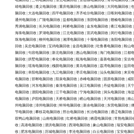
电脑回收
|
三明电脑回收
|
淮北电脑回收
|
景德镇电脑回收
|
青岛电脑回收
|
靖电脑回收
|
遵义电脑回收
|
重庆电脑回收
|
唐山电脑回收
|
大同电脑回收
|
脑回收
|
大连电脑回收
|
四平电脑回收
|
齐齐哈尔电脑回收
|
日喀则电脑回收
通州电脑回收
|
广陵电脑回收
|
盐都电脑回收
|
淮阴电脑回收
|
赣榆电脑回收
秀洲电脑回收
|
长兴电脑回收
|
柯桥电脑回收
|
金东电脑回收
|
衢江电脑回收
海珠电脑回收
|
罗湖电脑回收
|
江北电脑回收
|
宣武电脑回收
|
闵行电脑回收
珠海电脑回收
|
柳州电脑回收
|
湘潭电脑回收
|
十堰电脑回收
|
洛阳电脑回收
回收
|
吴忠电脑回收
|
宝鸡电脑回收
|
金昌电脑回收
|
吐鲁番电脑回收
|
鞍山
脑回收
|
句容电脑回收
|
新北电脑回收
|
惠山电脑回收
|
海门电脑回收
|
江都
脑回收
|
拱墅电脑回收
|
奉化电脑回收
|
瓯海电脑回收
|
嘉善电脑回收
|
安吉
脑回收
|
瑶海电脑回收
|
槐荫电脑回收
|
黄岛电脑回收
|
荔湾电脑回收
|
盐田
脑回收
|
阜阳电脑回收
|
九江电脑回收
|
枣庄电脑回收
|
汕头电脑回收
|
来宾
电脑回收
|
邯郸电脑回收
|
阳泉电脑回收
|
赤峰电脑回收
|
固原电脑回收
|
咸
电脑回收
|
河东电脑回收
|
秦淮电脑回收
|
吴江电脑回收
|
丹徒电脑回收
|
天
电脑回收
|
泗阳电脑回收
|
江干电脑回收
|
宁海电脑回收
|
洞头电脑回收
|
海
电脑回收
|
庐阳电脑回收
|
天桥电脑回收
|
崂山电脑回收
|
天河电脑回收
|
南
州电脑回收
|
漳州电脑回收
|
蚌埠电脑回收
|
新余电脑回收
|
东营电脑回收
|
节电脑回收
|
攀枝花电脑回收
|
邢台电脑回收
|
长治电脑回收
|
通辽电脑回收
双鸭山电脑回收
|
山南电脑回收
|
红桥电脑回收
|
栖霞电脑回收
|
常熟电脑回
收
|
高港电脑回收
|
泗洪电脑回收
|
西湖电脑回收
|
象山电脑回收
|
瑞安电脑
收
|
肥东电脑回收
|
历城电脑回收
|
李沧电脑回收
|
白云电脑回收
|
宝安电脑