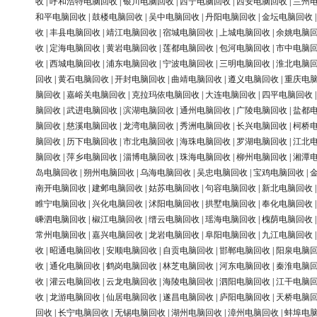
收
|
呼和浩特电脑回收
|
银川电脑回收
|
西宁电脑回收
|
西安电脑回收
|
兰州
和平电脑回收
|
鼓楼电脑回收
|
吴中电脑回收
|
丹阳电脑回收
|
金坛电脑回收
收
|
丰县电脑回收
|
靖江电脑回收
|
宿城电脑回收
|
上城电脑回收
|
余姚电脑
收
|
定海电脑回收
|
黄岩电脑回收
|
莲都电脑回收
|
包河电脑回收
|
市中电脑
收
|
西城电脑回收
|
浦东电脑回收
|
宁波电脑回收
|
三明电脑回收
|
淮北电脑
回收
|
黄石电脑回收
|
开封电脑回收
|
曲靖电脑回收
|
遵义电脑回收
|
重庆电
脑回收
|
嘉峪关电脑回收
|
克拉玛依电脑回收
|
大连电脑回收
|
四平电脑回收
脑回收
|
武进电脑回收
|
滨湖电脑回收
|
通州电脑回收
|
广陵电脑回收
|
盐都
脑回收
|
慈溪电脑回收
|
龙湾电脑回收
|
秀洲电脑回收
|
长兴电脑回收
|
柯桥
脑回收
|
历下电脑回收
|
市北电脑回收
|
海珠电脑回收
|
罗湖电脑回收
|
江北
脑回收
|
萍乡电脑回收
|
淄博电脑回收
|
珠海电脑回收
|
柳州电脑回收
|
湘潭
岛电脑回收
|
朔州电脑回收
|
乌海电脑回收
|
吴忠电脑回收
|
宝鸡电脑回收
|
南开电脑回收
|
建邺电脑回收
|
姑苏电脑回收
|
句容电脑回收
|
新北电脑回收
睢宁电脑回收
|
兴化电脑回收
|
沭阳电脑回收
|
拱墅电脑回收
|
奉化电脑回收
嵊泗电脑回收
|
椒江电脑回收
|
缙云电脑回收
|
瑶海电脑回收
|
槐荫电脑回收
常州电脑回收
|
嘉兴电脑回收
|
龙岩电脑回收
|
阜阳电脑回收
|
九江电脑回收
收
|
昭通电脑回收
|
安顺电脑回收
|
自贡电脑回收
|
邯郸电脑回收
|
阳泉电脑
收
|
通化电脑回收
|
鹤岗电脑回收
|
林芝电脑回收
|
河东电脑回收
|
秦淮电脑
收
|
灌云电脑回收
|
云龙电脑回收
|
海陵电脑回收
|
泗阳电脑回收
|
江干电脑
收
|
龙游电脑回收
|
仙居电脑回收
|
遂昌电脑回收
|
庐阳电脑回收
|
天桥电脑
回收
|
长宁电脑回收
|
无锡电脑回收
|
湖州电脑回收
|
漳州电脑回收
|
蚌埠电