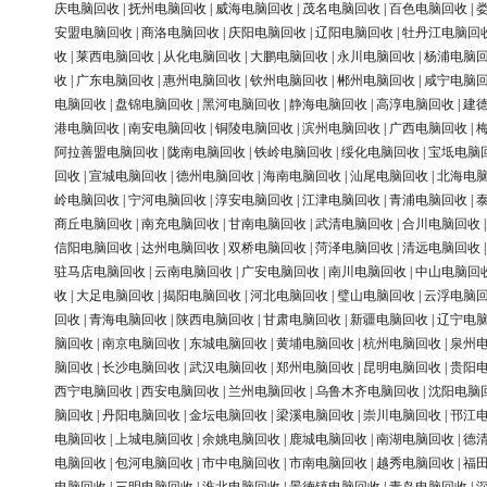
庆电脑回收
|
抚州电脑回收
|
威海电脑回收
|
茂名电脑回收
|
百色电脑回收
|
安盟电脑回收
|
商洛电脑回收
|
庆阳电脑回收
|
辽阳电脑回收
|
牡丹江电脑回
收
|
莱西电脑回收
|
从化电脑回收
|
大鹏电脑回收
|
永川电脑回收
|
杨浦电脑
收
|
广东电脑回收
|
惠州电脑回收
|
钦州电脑回收
|
郴州电脑回收
|
咸宁电脑
电脑回收
|
盘锦电脑回收
|
黑河电脑回收
|
静海电脑回收
|
高淳电脑回收
|
建
港电脑回收
|
南安电脑回收
|
铜陵电脑回收
|
滨州电脑回收
|
广西电脑回收
|
阿拉善盟电脑回收
|
陇南电脑回收
|
铁岭电脑回收
|
绥化电脑回收
|
宝坻电脑
回收
|
宣城电脑回收
|
德州电脑回收
|
海南电脑回收
|
汕尾电脑回收
|
北海电
岭电脑回收
|
宁河电脑回收
|
淳安电脑回收
|
江津电脑回收
|
青浦电脑回收
|
商丘电脑回收
|
南充电脑回收
|
甘南电脑回收
|
武清电脑回收
|
合川电脑回收
信阳电脑回收
|
达州电脑回收
|
双桥电脑回收
|
菏泽电脑回收
|
清远电脑回收
驻马店电脑回收
|
云南电脑回收
|
广安电脑回收
|
南川电脑回收
|
中山电脑回
收
|
大足电脑回收
|
揭阳电脑回收
|
河北电脑回收
|
璧山电脑回收
|
云浮电脑
回收
|
青海电脑回收
|
陕西电脑回收
|
甘肃电脑回收
|
新疆电脑回收
|
辽宁电
脑回收
|
南京电脑回收
|
东城电脑回收
|
黄埔电脑回收
|
杭州电脑回收
|
泉州
脑回收
|
长沙电脑回收
|
武汉电脑回收
|
郑州电脑回收
|
昆明电脑回收
|
贵阳
西宁电脑回收
|
西安电脑回收
|
兰州电脑回收
|
乌鲁木齐电脑回收
|
沈阳电脑
脑回收
|
丹阳电脑回收
|
金坛电脑回收
|
梁溪电脑回收
|
崇川电脑回收
|
邗江
电脑回收
|
上城电脑回收
|
余姚电脑回收
|
鹿城电脑回收
|
南湖电脑回收
|
德
电脑回收
|
包河电脑回收
|
市中电脑回收
|
市南电脑回收
|
越秀电脑回收
|
福